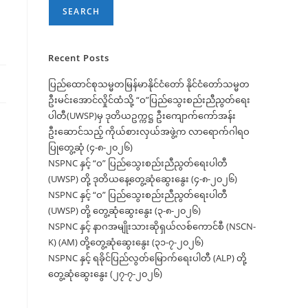
SEARCH
Recent Posts
ပြည်ထောင်စုသမ္မတမြန်မာနိုင်ငံတော် နိုင်ငံတော်သမ္မတ
ဦးမင်းအောင်လှိုင်ထံသို့ “ဝ”ပြည်သွေးစည်းညီညွတ်ရေး
ပါတီ(UWSP)မှ ဒုတိယဥက္ကဋ္ဌ ဦးကျောက်ကော်အန်း
ဦးဆောင်သည့် ကိုယ်စားလှယ်အဖွဲ့က လာရောက်ဂါရဝ
ပြုတွေ့ဆုံ (၄-၈-၂၀၂၆)
NSPNC နှင့် “ဝ” ပြည်သွေးစည်းညီညွတ်ရေးပါတီ
(UWSP) တို့ ဒုတိယနေ့တွေ့ဆုံဆွေးနွေး (၄-၈-၂၀၂၆)
NSPNC နှင့် “ဝ” ပြည်သွေးစည်းညီညွတ်ရေးပါတီ
(UWSP) တို့ တွေ့ဆုံဆွေးနွေး (၃-၈-၂၀၂၆)
NSPNC နှင့် နာဂအမျိုးသားဆိုရှယ်လစ်ကောင်စီ (NSCN-
K) (AM) တို့တွေ့ဆုံဆွေးနွေး (၃၁-၇-၂၀၂၆)
NSPNC နှင့် ရခိုင်ပြည်လွတ်မြောက်ရေးပါတီ (ALP) တို့
တွေ့ဆုံဆွေးနွေး (၂၇-၇-၂၀၂၆)