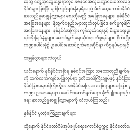
ထိုသို့ တွေ့ဆုံဆွေးနွေးရာတွင် နှစ်နိုင်ငံအလှမ်းကွာဝေးသော
နိုင်ငံများဖြစ်ပြီး ချစ်ကြည်ရင်းနှီးမှုရှိသည့် မိတ်ဆွေကောင်း
နားလည်မှုစာချွန်လွှာများ ရေးထိုးမည့် အခြေအနေများ၊ နှစ်နိုင်ငံနိ
အခြေအနေများ၊ နို့ထွက်ပစ္စည်းများထုတ်လုပ်ခြင်း၊ စက်မှုကုန်ကြမ
အခြေအနေများ၊ နှစ်နိုင်ငံအကြား ကုန်သွယ်ရေးနှင့် စီးပွားရေးပူးပ
ရင်းနှီးမြှုပ်နှံမှုများ ဆောင်ရွက်ရေးဆိုင်ရာ ကိစ္စရပ်များ၊ စိ
ကဏ္ဍပေါင်းစုံ၌ ပူးပေါင်းဆောင်ရွက်ရေးဆိုင်ရာ ကိစ္စရပ်များနှင့်
စာချွန်လွှာများလဲလှယ်
ယင်းနောက် နှစ်နိုင်ငံအစိုးရ နှစ်ရပ်အကြား သဘောတူညီချက်မျာ
ကို ဆက်လက်ကျင်းပပြုလုပ်ရာ ဒုတိယဝန်ကြီးချုပ်နှင့် နိုင်ငံခြ
နိုင်ငံခြားရေးဝန်ကြီးတို့က နှစ်နိုင်ငံအကြား၊ အစိုးရများအကြား
ကဏ္ဍ၊ ဥပဒေရေးရာ ပူးပေါင်းဆောင်ရွက်ရေး၊ စိုက်ပျိုးရေးနှ
ရေး နားလည်မှုစာချွန်လွှာများကို လဲလှယ်ကြသည်။
နှစ်နိုင်ငံ ပူးတွဲကြေညာချက်များ
ထို့နောက် နိုင်ငံတော်စီမံအုပ်ချုပ်ရေးကောင်စီဥက္ကဋ္ဌ နိုင်ငံတေ