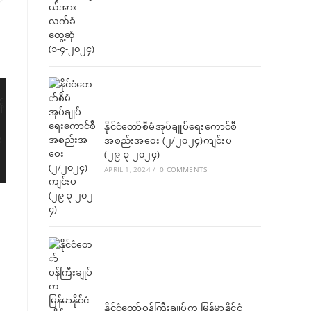
နိုင်ငံတော်စီမံအုပ်ချုပ်ရေးကောင်စီ
အစည်းအဝေး (၂/၂၀၂၄)ကျင်းပ
(၂၉-၃-၂၀၂၄)
APRIL 1, 2024
/
0 COMMENTS
နိုင်ငံတော်ဝန်ကြီးချုပ်က မြန်မာနိုင်ငံ