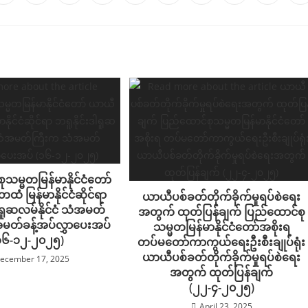
သမ္မတမြန်မာနိုင်ငံတော်
ံ မြန်မာနိုင်ငံဆိုင်ရာ
ယာယီပစ်ခတ်တိုက်ခိုက်မှုရပ်စဲရေး
ဒါရူဆလမ်နိုင်ငံ သံအမတ်
အတွက် ထုတ်ပြန်ချက် ပြည်ထောင်စု
မတ်ခန့်အပ်လွှာပေးအပ်
သမ္မတမြန်မာနိုင်ငံတော်အစိုးရ
၁၆-၁၂-၂၀၂၅)
တပ်မတော်ကာကွယ်ရေးဦးစီးချုပ်ရုံး
ယာယီပစ်ခတ်တိုက်ခိုက်မှုရပ်စဲရေး
ecember 17, 2025
အတွက် ထုတ်ပြန်ချက်
(၂၂-၄-၂၀၂၅)
April 23, 2025