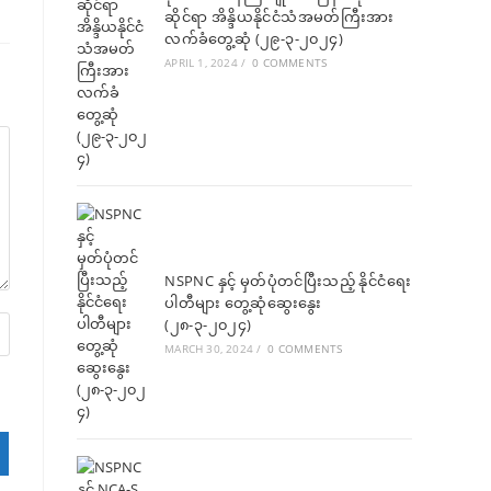
ဆိုင်ရာ အိန္ဒိယနိုင်ငံသံအမတ်ကြီးအား
လက်ခံတွေ့ဆုံ (၂၉-၃-၂၀၂၄)
APRIL 1, 2024
/
0 COMMENTS
NSPNC နှင့် မှတ်ပုံတင်ပြီးသည့် နိုင်ငံရေး
ပါတီများ တွေ့ဆုံဆွေးနွေး
(၂၈-၃-၂၀၂၄)
MARCH 30, 2024
/
0 COMMENTS