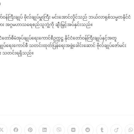
။
်ဝန်ကြီးချုပ် ဗိုလ်ချုပ်မှူးကြီး မင်းအောင်လှိုင်သည် ဘယ်လာရုစ်သမ္မတနိုင်ငံ
 အဂ္ဂမဟာသရေစည်သူဘွဲ့ကို ချီးမြှင့်အပ်နှင်းသည်။
ငံတော်စီမံအုပ်ချုပ်ရေးကောင်စီဥက္ကဋ္ဌ နိုင်ငံတော်ဝန်ကြီးချုပ်နှင့်အတူ
ချုပ်ရေးကောင်စီ သတင်းထုတ်ပြန်ရေးအဖွဲ့ခေါင်းဆောင် ဗိုလ်ချုပ်ဇော်မင်း
င်း သတင်းရရှိသည်။