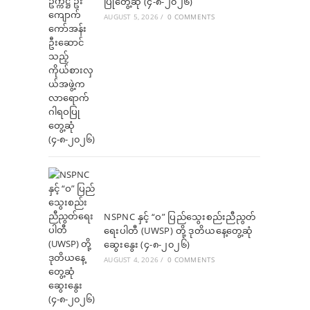
ပြုတွေ့ဆုံ (၄-၈-၂၀၂၆)
AUGUST 5, 2026
/
0 COMMENTS
NSPNC နှင့် “ဝ” ပြည်သွေးစည်းညီညွတ်
ရေးပါတီ (UWSP) တို့ ဒုတိယနေ့တွေ့ဆုံ
ဆွေးနွေး (၄-၈-၂၀၂၆)
AUGUST 4, 2026
/
0 COMMENTS