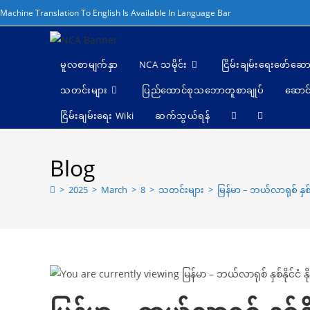
Machine Translation To English Is Available In Language Bar
မူလစာမျက်နှာ
NCA သမိုင်း
ငြိမ်းချမ်းရေးဖော်‌ဆော
သတင်းများ
ပြည်ထောင်စုသဘောတူစာချုပ်
ဆောင်
ငြိမ်းချမ်းရေး Wiki
ဆက်သွယ်ရန်
Blog
>
2025
>
March
>
8
>
သတင်းများ
>
မြန်မာ – ဘယ်လာရုစ် နှစ်န