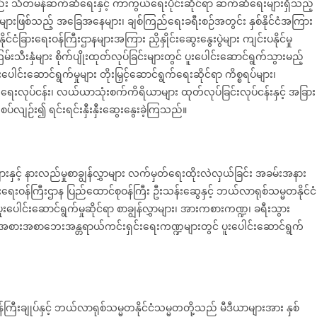
်လည်း သံတမန်ဆက်ဆံရေးနှင့် ကာကွယ်ရေးပိုင်းဆိုင်ရာ ဆက်ဆံရေးများရှိသည့်
နိုင်ငံများဖြစ်သည့် အခြေအနေများ၊ ချစ်ကြည်ရေးခရီးစဉ်အတွင်း နှစ်နိုင်ငံအကြား
ုင်ငံခြားရေးဝန်ကြီးဌာနများအကြား ညှိနှိုင်းဆွေးနွေးပွဲများ ကျင်းပနိုင်မှု
်းသီးနှံများ စိုက်ပျိုးထုတ်လုပ်ခြင်းများတွင် ပူးပေါင်းဆောင်ရွက်သွားမည့်
ေါင်းဆောင်ရွက်မှုများ တိုးမြှင့်ဆောင်ရွက်ရေးဆိုင်ရာ ကိစ္စရပ်များ၊
ုက်ပျိုးရေးလုပ်ငန်း၊ လယ်ယာသုံးစက်ကိရိယာများ ထုတ်လုပ်ခြင်းလုပ်ငန်းနှင့် အခြား
 စပ်လျဉ်း၍ ရင်းရင်းနှီးနှီးဆွေးနွေးခဲ့ကြသည်။
းနှင့် နားလည်မှုစာချွန်လွှာများ လက်မှတ်ရေးထိုးလဲလှယ်ခြင်း အခမ်းအနား
ားရေးဝန်ကြီးဌာန ပြည်ထောင်စုဝန်ကြီး ဦးသန်းဆွေနှင့် ဘယ်လာရုစ်သမ္မတနိုင်ငံ
 ပူးပေါင်းဆောင်ရွက်မှုဆိုင်ရာ စာချွန်လွှာများ၊ အားကစားကဏ္ဍ၊ ခရီးသွား
င့် အစားအစာဘေးအန္တရာယ်ကင်းရှင်းရေးကဏ္ဍများတွင် ပူးပေါင်းဆောင်ရွက်
ာ်ဝန်ကြီးချုပ်နှင့် ဘယ်လာရုစ်သမ္မတနိုင်ငံသမ္မတတို့သည် မီဒီယာများအား နှစ်