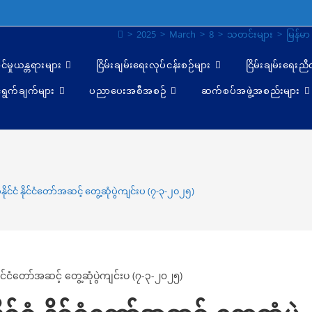
>
2025
>
March
>
8
>
သတင်းများ
>
မြန်မာ
င်မှုယန္တရားများ
ငြိမ်းချမ်းရေးလုပ်ငန်းစဉ်များ
ငြိမ်းချမ်းရေးည
ရွက်ချက်များ
ပညာပေးအစီအစဉ်
ဆက်စပ်အဖွဲ့အစည်းများ
ိုင်ငံ နိုင်ငံတော်အဆင့် တွေ့ဆုံပွဲကျင်းပ (၇-၃-၂၀၂၅)