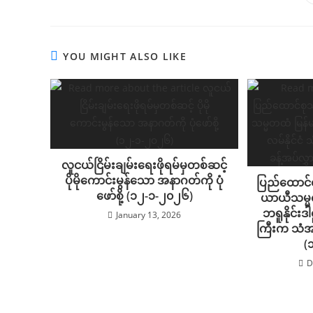
YOU MIGHT ALSO LIKE
လူငယ်ငြိမ်းချမ်းရေးဖိုရမ်မှတစ်ဆင့်
ပိုမိုကောင်းမွန်သော အနာဂတ်ကို ပုံ
ပြည်ထောင်စု
ဖော်စို့ (၁၂-၁-၂၀၂၆)
ယာယီသမ္မတထ
ဘရူနိုင်း
January 13, 2026
ကြီးက သံအ
(
D