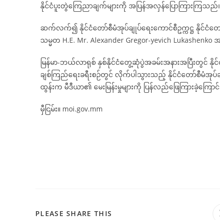
နိုင်ငံပူးတွဲကြေညာချက်များကို အပြန်အလှန်ပြောကြားကြသည်
ဆက်လက်၍ နိုင်ငံတော်စီမံအုပ်ချုပ်ရေးကောင်စီဥက္ကဋ္ဌ နိုင်ငံတော
သမ္မတ H.E. Mr. Alexander Gregor-yevich Lukashenko အား
မြန်မာ-ဘယ်လာရုစ် နှစ်နိုင်ငံတွေ့ဆုံပွဲအခမ်းအနားအပြီးတွင် နိုင်
ချစ်ကြည်ရေးခရီးစဉ်တွင် လိုက်ပါသွားသည့် နိုင်ငံတော်စီမံအုပ်
ထွန်းက မီဒီယာ၏ မေးမြန်းမှုများကို ပြန်လည်ဖြေကြားခဲ့ကြော
မှီငြမ်း။ moi.gov.mm
PLEASE SHARE THIS