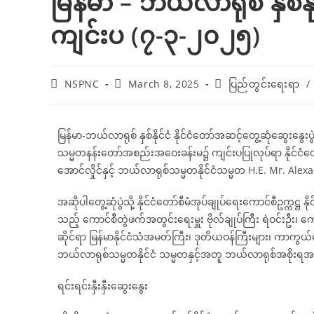
မြန်မာ – ဘယ်လာရုစ် နှစ်နိုင
ကျင်းပ (၇-၃-၂၀၂၅)
NSPNC
March 8, 2025
ပြည်တွင်းရေးရာ
/
မြန်မာ-ဘယ်လာရုစ် နှစ်နိုင်ငံ နိုင်ငံတော်အဆင့်တွေ့ဆုံဆွေးနွေးပွဲက
သမ္မတနန်းတော်အစည်းအဝေးခန်းမ၌ ကျင်းပပြုလုပ်ရာ နိုင်ငံတော်စီမံ
အောင်လှိုင်နှင့် ဘယ်လာရုစ်သမ္မတနိုင်ငံသမ္မတ H.E. Mr. 
အဆိုပါတွေ့ဆုံပွဲသို့ နိုင်ငံတော်စီမံအုပ်ချုပ်ရေးကောင်စီဥက္ကဋ္ဌ
သည့် ကောင်စီတွဲဖက်အတွင်းရေးမှူး ဗိုလ်ချုပ်ကြီး ရဲဝင်းဦး၊ ကေ
ဆိုင်ရာ မြန်မာနိုင်ငံသံအမတ်ကြီး၊ ဒုတိယဝန်ကြီးများ၊ ကာကွယ
ဘယ်လာရုစ်သမ္မတနိုင်ငံ သမ္မတနှင့်အတူ ဘယ်လာရုစ်အစိုးရအဖ
ရင်းရင်းနှီးနှီးဆွေးနွေး