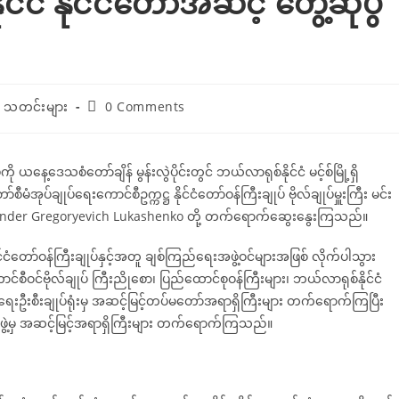
်ငံ နိုင်ငံတော်အဆင့် တွေ့ဆုံပွဲ
သတင်းများ
0 Comments
ို ယနေ့ဒေသစံတော်ချိန် မွန်းလွဲပိုင်းတွင် ဘယ်လာရုစ်နိုင်ငံ မင့်စ်မြို့ရှိ
အုပ်ချုပ်ရေးကောင်စီဥက္ကဋ္ဌ နိုင်ငံတော်ဝန်ကြီးချုပ် ဗိုလ်ချုပ်မှူးကြီး မင်း
Alexander Gregoryevich Lukashenko တို့ တက်ရောက်ဆွေးနွေးကြသည်။
 နိုင်ငံတော်ဝန်ကြီးချုပ်နှင့်အတူ ချစ်ကြည်ရေးအဖွဲ့ဝင်များအဖြစ် လိုက်ပါသွား
ာင်စီဝင်ဗိုလ်ချုပ် ကြီးညိုစော၊ ပြည်ထောင်စုဝန်ကြီးများ၊ ဘယ်လာရုစ်နိုင်ငံ
်ရေးဦးစီးချုပ်ရုံးမှ အဆင့်မြင့်တပ်မတော်အရာရှိကြီးများ တက်ရောက်ကြပြီး
ွဲ့မှ အဆင့်မြင့်အရာရှိကြီးများ တက်ရောက်ကြသည်။