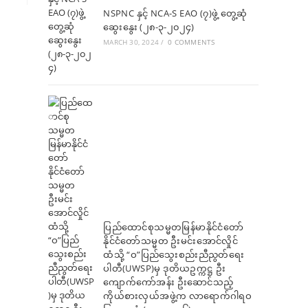
NSPNC နှင့် NCA-S EAO (၇)ဖွဲ့ တွေ့ဆုံ
ဆွေးနွေး (၂၈-၃-၂၀၂၄)
MARCH 30, 2024
/
0 COMMENTS
ပြည်ထောင်စုသမ္မတမြန်မာနိုင်ငံတော်
နိုင်ငံတော်သမ္မတ ဦးမင်းအောင်လှိုင်
ထံသို့ “ဝ”ပြည်သွေးစည်းညီညွတ်ရေး
ပါတီ(UWSP)မှ ဒုတိယဥက္ကဋ္ဌ ဦး
ကျောက်ကော်အန်း ဦးဆောင်သည့်
ကိုယ်စားလှယ်အဖွဲ့က လာရောက်ဂါရဝ