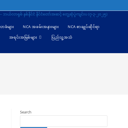
 – ဘယ်လာရုစ် နှစ်နိုင်ငံ နိုင်ငံတော်အဆင့် တွေ့ဆုံပွဲကျင်းပ (၇-၃-၂၀၂၅)
ီလာခံများ
NCA အခမ်းအနားများ
NCA စာချုပ်ဆိုင်ရာ
အရင်းအမြစ်များ
ပြည်သူ့အသံ
Search