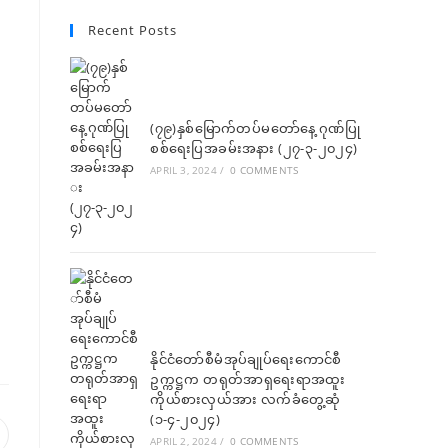
Recent Posts
(၇၉)နှစ်မြောက်တပ်မတော်နေ့ ဂုဏ်ပြု
စစ်ရေးပြအခမ်းအနား (၂၇-၃-၂၀၂၄)
APRIL 3, 2024
/
0 COMMENTS
နိုင်ငံတော်စီမံအုပ်ချုပ်ရေးကောင်စီ
ဥက္ကဋ္ဌက တရုတ်အာရှရေးရာအထူး
ကိုယ်စားလှယ်အား လက်ခံတွေ့ဆုံ
(၁-၄-၂၀၂၄)
APRIL 2, 2024
/
0 COMMENTS