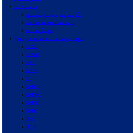
NCA သမိုင်း
ဦးတည်ချက်နှင့်ရည်ရွယ်ချက်
အထိမ်းအမှတ်တံဆိပ်များ
ဆောင်ပုဒ်များ
ငြိမ်းချမ်းရေးဖော်‌ဆောင်မှုယန္တရားများ
UPCC
UPWC
MPC
NRPC
PC
NSPCC
NSPWC
NSPNC
NSPC
JMC
JICM