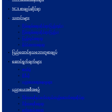
NCA စာချုပ်ဆိုင်ရာ
သတင်းများ
ငြိမ်းချမ်းရေးဆိုင်ရာ(ပြည်တွင်း)
ငြိမ်းချမ်းရေးဆိုင်ရာ(ပြည်ပ)
ပြည်တွင်းရေးရာ
နိုင်ငံတကာရေးရာ
ပြည်ထောင်စုသဘောတူစာချုပ်
ဆောင်ရွက်ချက်များ
ဓာတ်ပုံ
ဗွီဒီယို
ပညာပေးဆွေးနွေးမှုများ
ပညာပေးအစီအစဉ်
ဒီမိုကရေစီနှင့်ဖက်ဒရယ်တည်ဆောက်ရေးဆိုင်ရာ
ဒီမိုကရေစီရေးရာ
ဖက်ဒရယ်ရေးရာ