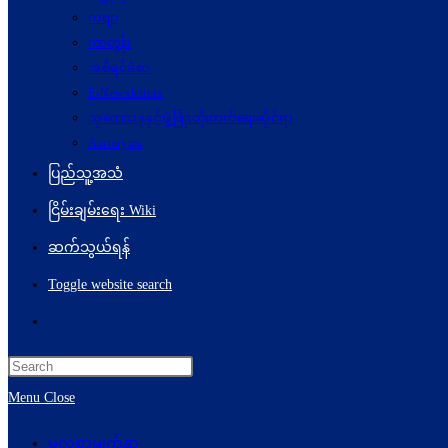
ကဗျာ
ကာတွန်း
အစီရင်ခံစာ
E-Newsletters
သုတေသနနှင့်ဖွံ့ဖြိုးတိုးတက်ရေးဆိုင်ရာ
Acronyms
ပြည်သူ့အသံ
ငြိမ်းချမ်းရေး Wiki
ဆက်သွယ်ရန်
Toggle website search
Menu
Close
မူလစာမျက်နှာ