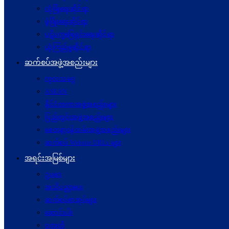
လုံခြုံရေးဆိုင်ရာ
ဖွံဖြိုးရေးဆိုင်ရာ
ပဋိပက္ခ‌ဖြေရှင်းရေးဆိုင်ရာ
ယုံကြည်မှုဆိုင်ရာ
ဆက်စပ်အဖွဲ့အစည်းများ
ကုလသမဂ္ဂ
ASEAN
နိုင်ငံတကာအဖွဲ့အစည်းများ
ပြည်တွင်းအဖွဲ့အစည်းများ
စေတနာ့ဝန်ထမ်းအဖွဲ့အစည်းများ
ဆက်စပ် Website URLs များ
အရင်းအမြစ်များ
ဥပဒေ
အသိပညာပေး
ဆက်စပ်စာအုပ်များ
ဆောင်းပါး
ဝတ္ထုတို