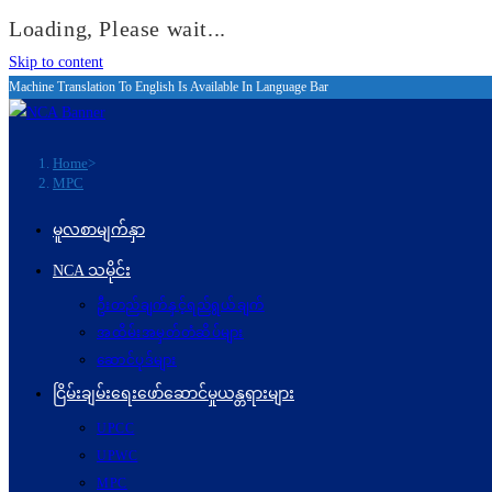
Loading, Please wait...
Skip to content
Machine Translation To English Is Available In Language Bar
Home
>
MPC
မူလစာမျက်နှာ
NCA သမိုင်း
ဦးတည်ချက်နှင့်ရည်ရွယ်ချက်
အထိမ်းအမှတ်တံဆိပ်များ
ဆောင်ပုဒ်များ
ငြိမ်းချမ်းရေးဖော်‌ဆောင်မှုယန္တရားများ
UPCC
UPWC
MPC