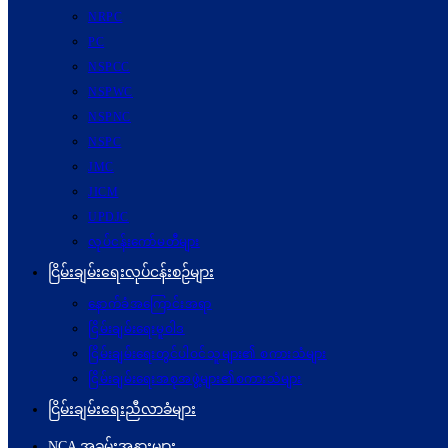
NRPC
PC
NSPCC
NSPWC
NSPNC
NSPC
JMC
JICM
UPDJC
လုပ်ငန်းကော်မတီများ
ငြိမ်းချမ်းရေးလုပ်ငန်းစဉ်များ
နောက်ခံအကြောင်းအရာ
ငြိမ်းချမ်းရေးမူဝါဒ
ငြိမ်းချမ်းရေးတွင်ပါဝင်သူများ၏ စကားသံများ
ငြိမ်းချမ်းရေးအစုအဖွဲ့များ၏စကားသံများ
ငြိမ်းချမ်းရေးညီလာခံများ
NCA အခမ်းအနားများ