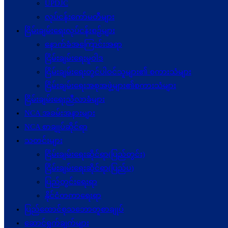
UPDJC
လုပ်ငန်းကော်မတီများ
ငြိမ်းချမ်းရေးလုပ်ငန်းစဉ်များ
နောက်ခံအကြောင်းအရာ
ငြိမ်းချမ်းရေးမူဝါဒ
ငြိမ်းချမ်းရေးတွင်ပါဝင်သူများ၏ စကားသံများ
ငြိမ်းချမ်းရေးအစုအဖွဲ့များ၏စကားသံများ
ငြိမ်းချမ်းရေးညီလာခံများ
NCA အခမ်းအနားများ
NCA စာချုပ်ဆိုင်ရာ
သတင်းများ
ငြိမ်းချမ်းရေးဆိုင်ရာ(ပြည်တွင်း)
ငြိမ်းချမ်းရေးဆိုင်ရာ(ပြည်ပ)
ပြည်တွင်းရေးရာ
နိုင်ငံတကာရေးရာ
ပြည်ထောင်စုသဘောတူစာချုပ်
ဆောင်ရွက်ချက်များ