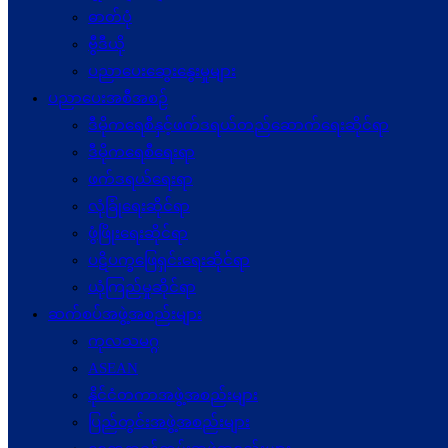
ဓာတ်ပုံ
ဗွီဒီယို
ပညာပေးဆွေးနွေးမှုများ
ပညာပေးအစီအစဉ်
ဒီမိုကရေစီနှင့်ဖက်ဒရယ်တည်ဆောက်ရေးဆိုင်ရာ
ဒီမိုကရေစီရေးရာ
ဖက်ဒရယ်ရေးရာ
လုံခြုံရေးဆိုင်ရာ
ဖွံဖြိုးရေးဆိုင်ရာ
ပဋိပက္ခ‌ဖြေရှင်းရေးဆိုင်ရာ
ယုံကြည်မှုဆိုင်ရာ
ဆက်စပ်အဖွဲ့အစည်းများ
ကုလသမဂ္ဂ
ASEAN
နိုင်ငံတကာအဖွဲ့အစည်းများ
ပြည်တွင်းအဖွဲ့အစည်းများ