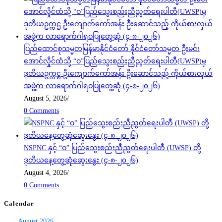
ပြည်ထောင်စုသမ္မတမြန်မာနိုင်ငံတော် နိုင်ငံတော်သမ္မတ ဦးမင်း
အောင်လှိုင်ထံသို့ “ဝ”ပြည်သွေးစည်းညီညွတ်ရေးပါတီ(UWSP)မှ
ဒုတိယဥက္ကဋ္ဌ ဦးကျောက်ကော်အန်း ဦးဆောင်သည့် ကိုယ်စားလှယ်
အဖွဲ့က လာရောက်ဂါရဝပြုတွေ့ဆုံ (၄-၈-၂၀၂၆)
August 5, 2026
/
0 Comments
NSPNC နှင့် “ဝ” ပြည်သွေးစည်းညီညွတ်ရေးပါတီ (UWSP) တို့
ဒုတိယနေ့တွေ့ဆုံဆွေးနွေး (၄-၈-၂၀၂၆)
August 4, 2026
/
0 Comments
Calendar
August 2026