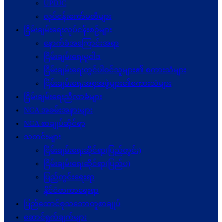
UPDJC
လုပ်ငန်းကော်မတီများ
ငြိမ်းချမ်းရေးလုပ်ငန်းစဉ်များ
နောက်ခံအကြောင်းအရာ
ငြိမ်းချမ်းရေးမူဝါဒ
ငြိမ်းချမ်းရေးတွင်ပါဝင်သူများ၏ စကားသံများ
ငြိမ်းချမ်းရေးအစုအဖွဲ့များ၏စကားသံများ
ငြိမ်းချမ်းရေးညီလာခံများ
NCA အခမ်းအနားများ
NCA စာချုပ်ဆိုင်ရာ
သတင်းများ
ငြိမ်းချမ်းရေးဆိုင်ရာ(ပြည်တွင်း)
ငြိမ်းချမ်းရေးဆိုင်ရာ(ပြည်ပ)
ပြည်တွင်းရေးရာ
နိုင်ငံတကာရေးရာ
ပြည်ထောင်စုသဘောတူစာချုပ်
ဆောင်ရွက်ချက်များ