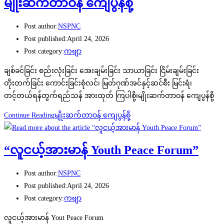
မျိုးဆက်တာဝန် ကျေပွန်စို့
Post author:
NSPNC
Post published:
April 24, 2026
Post category:
ကဗျာ
ချစ်ခင်ခြင်း စည်းလုံးခြင်း အေးချမ်းခြင်း သာယာခြင်း ငြိမ်းချမ်းခြင်း
တိုးတက်ခြင်း ကောင်းခြင်းစုံလင်၊ မြတ်ဂုဏ်အင်နှင့်ဆင်စီး မြင်းရံ၊
တင့်တယ်ရန်တွက်ရည်သန် အားထုတ် ကြပါစို့၊မျိုးဆက်တာဝန် ကျေပွန်စို့
Continue Reading
မျိုးဆက်တာဝန် ကျေပွန်စို့
“လူငယ့်အားမာန် Youth Peace Forum”
Post author:
NSPNC
Post published:
April 24, 2026
Post category:
ကဗျာ
လူငယ့်အားမာန် Yout Peace Forum