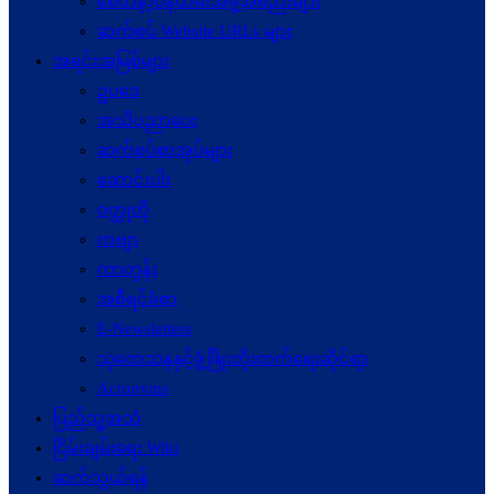
စေတနာ့ဝန်ထမ်းအဖွဲ့အစည်းများ
ဆက်စပ် Website URLs များ
အရင်းအမြစ်များ
ဥပဒေ
အသိပညာပေး
ဆက်စပ်စာအုပ်များ
ဆောင်းပါး
ဝတ္ထုတို
ကဗျာ
ကာတွန်း
အစီရင်ခံစာ
E-Newsletters
သုတေသနနှင့်ဖွံ့ဖြိုးတိုးတက်ရေးဆိုင်ရာ
Acronyms
ပြည်သူ့အသံ
ငြိမ်းချမ်းရေး Wiki
ဆက်သွယ်ရန်