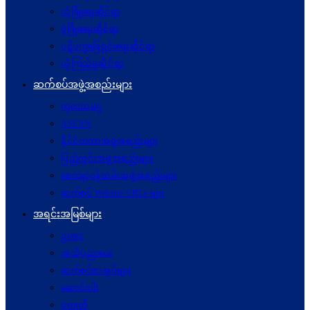
လုံခြုံရေးဆိုင်ရာ
ဖွံဖြိုးရေးဆိုင်ရာ
ပဋိပက္ခ‌ဖြေရှင်းရေးဆိုင်ရာ
ယုံကြည်မှုဆိုင်ရာ
ဆက်စပ်အဖွဲ့အစည်းများ
ကုလသမဂ္ဂ
ASEAN
နိုင်ငံတကာအဖွဲ့အစည်းများ
ပြည်တွင်းအဖွဲ့အစည်းများ
စေတနာ့ဝန်ထမ်းအဖွဲ့အစည်းများ
ဆက်စပ် Website URLs များ
အရင်းအမြစ်များ
ဥပဒေ
အသိပညာပေး
ဆက်စပ်စာအုပ်များ
ဆောင်းပါး
ဝတ္ထုတို