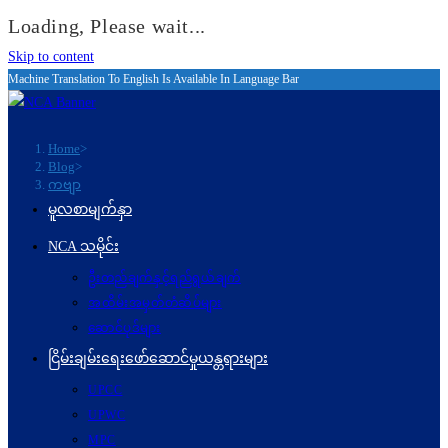
Loading, Please wait...
Skip to content
Machine Translation To English Is Available In Language Bar
Home
>
Blog
>
ကဗျာ
မူလစာမျက်နှာ
NCA သမိုင်း
ဦးတည်ချက်နှင့်ရည်ရွယ်ချက်
အထိမ်းအမှတ်တံဆိပ်များ
ဆောင်ပုဒ်များ
ငြိမ်းချမ်းရေးဖော်‌ဆောင်မှုယန္တရားများ
UPCC
UPWC
MPC