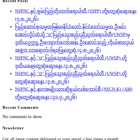
Recent Posts
NSPNC နှင့် ရှမ်းပြည်တိုးတက်ရေးပါတီ (SSPP) တို့တွေ့ဆုံဆွေးနွေး
(၇-၈-၂၀၂၆)
ပြည်ထောင်စုသမ္မတမြန်မာနိုင်ငံတော် နိုင်ငံတော်သမ္မတ ဦးမင်း
အောင်လှိုင်ထံသို့ “ဝ”ပြည်သွေးစည်းညီညွတ်ရေးပါတီ(UWSP)မှ
ဒုတိယဥက္ကဋ္ဌ ဦးကျောက်ကော်အန်း ဦးဆောင်သည့် ကိုယ်စားလှယ်
အဖွဲ့က လာရောက်ဂါရဝပြုတွေ့ဆုံ (၄-၈-၂၀၂၆)
NSPNC နှင့် “ဝ” ပြည်သွေးစည်းညီညွတ်ရေးပါတီ (UWSP) တို့
ဒုတိယနေ့တွေ့ဆုံဆွေးနွေး (၄-၈-၂၀၂၆)
NSPNC နှင့် “ဝ” ပြည်သွေးစည်းညီညွတ်ရေးပါတီ (UWSP) တို့
တွေ့ဆုံဆွေးနွေး (၃-၈-၂၀၂၆)
NSPNC နှင့် နာဂအမျိုးသားဆိုရှယ်လစ်ကောင်စီ (NSCN-K) (AM)
တို့တွေ့ဆုံဆွေးနွေး (၃၁-၇-၂၀၂၆)
Recent Comments
No comments to show.
Newsletter
Get all latest content delivered to your email a few times a month.