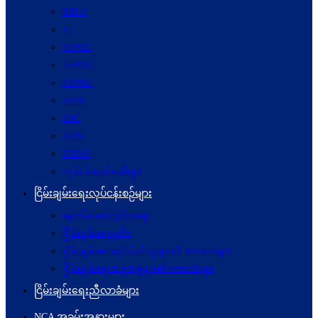
NRPC
PC
NSPCC
NSPWC
NSPNC
NSPC
JMC
JICM
UPDJC
လုပ်ငန်းကော်မတီများ
ငြိမ်းချမ်းရေးလုပ်ငန်းစဉ်များ
နောက်ခံအကြောင်းအရာ
ငြိမ်းချမ်းရေးမူဝါဒ
ငြိမ်းချမ်းရေးတွင်ပါဝင်သူများ၏ စကားသံများ
ငြိမ်းချမ်းရေးအစုအဖွဲ့များ၏စကားသံများ
ငြိမ်းချမ်းရေးညီလာခံများ
NCA အခမ်းအနားများ