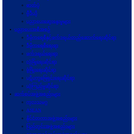
ဓာတ်ပုံ
ဗွီဒီယို
ပညာပေးဆွေးနွေးမှုများ
ပညာပေးအစီအစဉ်
ဒီမိုကရေစီနှင့်ဖက်ဒရယ်တည်ဆောက်ရေးဆိုင်ရာ
ဒီမိုကရေစီရေးရာ
ဖက်ဒရယ်ရေးရာ
လုံခြုံရေးဆိုင်ရာ
ဖွံဖြိုးရေးဆိုင်ရာ
ပဋိပက္ခ‌ဖြေရှင်းရေးဆိုင်ရာ
ယုံကြည်မှုဆိုင်ရာ
ဆက်စပ်အဖွဲ့အစည်းများ
ကုလသမဂ္ဂ
ASEAN
နိုင်ငံတကာအဖွဲ့အစည်းများ
ပြည်တွင်းအဖွဲ့အစည်းများ