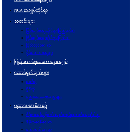
NCA စာချုပ်ဆိုင်ရာ
သတင်းများ
ငြိမ်းချမ်းရေးဆိုင်ရာ(ပြည်တွင်း)
ငြိမ်းချမ်းရေးဆိုင်ရာ(ပြည်ပ)
ပြည်တွင်းရေးရာ
နိုင်ငံတကာရေးရာ
ပြည်ထောင်စုသဘောတူစာချုပ်
ဆောင်ရွက်ချက်များ
ဓာတ်ပုံ
ဗွီဒီယို
ပညာပေးဆွေးနွေးမှုများ
ပညာပေးအစီအစဉ်
ဒီမိုကရေစီနှင့်ဖက်ဒရယ်တည်ဆောက်ရေးဆိုင်ရာ
ဒီမိုကရေစီရေးရာ
ဖက်ဒရယ်ရေးရာ