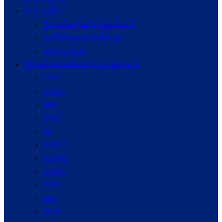
NCA သမိုင်း
ဦးတည်ချက်နှင့်ရည်ရွယ်ချက်
အထိမ်းအမှတ်တံဆိပ်များ
ဆောင်ပုဒ်များ
ငြိမ်းချမ်းရေးဖော်‌ဆောင်မှုယန္တရားများ
UPCC
UPWC
MPC
NRPC
PC
NSPCC
NSPWC
NSPNC
NSPC
JMC
JICM