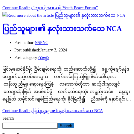
Continue Reading
“လူငယ့်အားမာန် Youth Peace Forum”
ပြည်သူများ၏ နှလုံးသားသက်သေ NCA
Post author:
NSPNC
Post published:
January 3, 2024
Post category:
ကဗျာ
မြင်းမူမောင်နိုင်မိုး ငြိမ်းချမ်းရေးကို၊ တည်ဆောက်လို၍ ရှေ့ကိုမျှော်မှန်း၊
လျှောက်မည့်လမ်းအတွက် လက်ကမ်းကြည်ဖြူ၊ ဖိတ်ခေါ်ယူကာ
တန်းတူ ညီမျှ၊ ဆွေးနွေးကြခဲ့ လအောက်တိုဘာ၊ ဆယ့်ငါးမှာလျှင်
သေချာဆုံးဖြတ်၊ အပစ်ရပ်ဖို့ လက်မှတ်ရေးထိုး ကမ္ပည်းတင်။ နေ့ထူး
နေ့မြတ် သမိုင်းဝင်။ချစ်ကြည်ရေးကို၊ ခိုင်မြဲလို၍ ညီအစ်ကို နောင်ရင်း၊…
Continue Reading
ပြည်သူများ၏ နှလုံးသားသက်သေ NCA
Search
Search