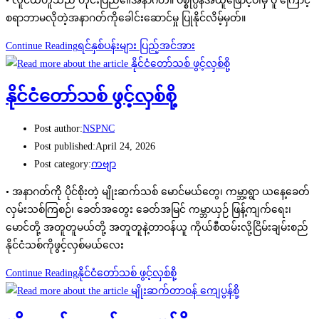
• လူငယ်ဟူသည် တိုင်းပြည်၏အနာဂတ်။ ပစ္စုပ္ပန်အယူဖြောင့်ပါမှ ပူ ကြောင့်
စရာဘာမလိုတဲ့အနာဂတ်ကိုခေါင်းဆောင်မှု ပြုနိုင်လိမ့်မှတ်။
Continue Reading
ရင်နှစ်ပန်းများ ပြည့်အင်အား
နိုင်ငံတော်သစ် ဖွင့်လှစ်စို့
Post author:
NSPNC
Post published:
April 24, 2026
Post category:
ကဗျာ
• အနာဂတ်ကို ပိုင်စိုးတဲ့ မျိုးဆက်သစ် မောင်မယ်တွေ၊ ကမ္ဘာ့ရွာ ယနေ့ခေတ်
လှမ်းသစ်ကြစဉ်၊ ခေတ်အတွေး ခေတ်အမြင် ကမ္ဘာယှဉ် ဖြန့်ကျက်ရေး၊
မောင်တို့ အတူတူမယ်တို့ အတူတူနဲ့တာဝန်ယူ ကိုယ်စီထမ်းလို့ငြိမ်းချမ်းစည်
နိုင်ငံသစ်ကိုဖွင့်လှစ်မယ်လေး
Continue Reading
နိုင်ငံတော်သစ် ဖွင့်လှစ်စို့