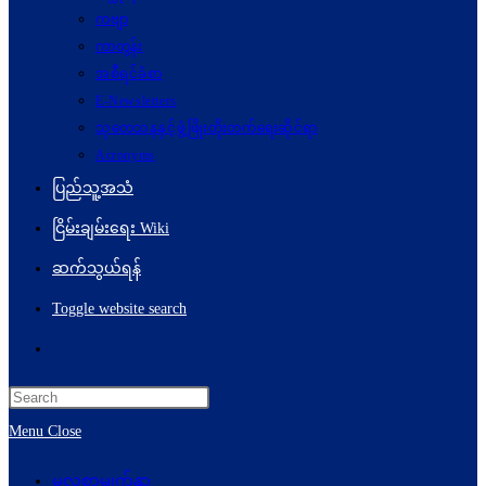
ကဗျာ
ကာတွန်း
အစီရင်ခံစာ
E-Newsletters
သုတေသနနှင့်ဖွံ့ဖြိုးတိုးတက်ရေးဆိုင်ရာ
Acronyms
ပြည်သူ့အသံ
ငြိမ်းချမ်းရေး Wiki
ဆက်သွယ်ရန်
Toggle website search
Menu
Close
မူလစာမျက်နှာ