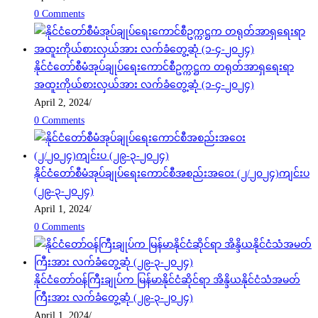
0 Comments
နိုင်ငံတော်စီမံအုပ်ချုပ်ရေးကောင်စီဥက္ကဋ္ဌက တရုတ်အာရှရေးရာ
အထူးကိုယ်စားလှယ်အား လက်ခံတွေ့ဆုံ (၁-၄-၂၀၂၄)
April 2, 2024
/
0 Comments
နိုင်ငံတော်စီမံအုပ်ချုပ်ရေးကောင်စီအစည်းအဝေး (၂/၂၀၂၄)ကျင်းပ
(၂၉-၃-၂၀၂၄)
April 1, 2024
/
0 Comments
နိုင်ငံတော်ဝန်ကြီးချုပ်က မြန်မာနိုင်ငံဆိုင်ရာ အိန္ဒိယနိုင်ငံသံအမတ်
ကြီးအား လက်ခံတွေ့ဆုံ (၂၉-၃-၂၀၂၄)
April 1, 2024
/