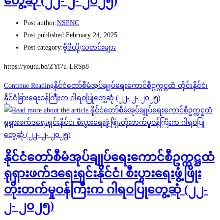
တွေ့ဆုံ (၂၂- ၂- ၂၀၂၅)
Post author:
NSPNC
Post published:
February 24, 2025
Post category:
ဗွီဒီယို
/
သတင်းများ
https://youtu.be/ZYi7u-LRSp8
Continue Reading
နိုင်ငံတော်စီမံအုပ်ချုပ်ရေးကောင်စီဥက္ကဋ္ဌထံ ထိုင်းနိုင်ငံ၊
နိုင်ငံခြားရေးဝန်ကြီးက ဂါရဝပြုတွေ့ဆုံ (၂၂- ၂- ၂၀၂၅)
နိုင်ငံတော်စီမံအုပ်ချုပ်ရေးကောင်စီဥက္ကဋ္ဌထံ
ရုရှားဖက်ဒရေးရှင်းနိုင်ငံ၊ စီးပွားရေးဖွံ့ဖြိုး
တိုးတက်မှုဝန်ကြီးက ဂါရဝပြုတွေ့ဆုံ (၂၂-
၂- ၂၀၂၅)