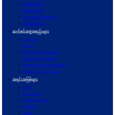
လုံခြုံရေးဆိုင်ရာ
ဖွံဖြိုးရေးဆိုင်ရာ
ပဋိပက္ခ‌ဖြေရှင်းရေးဆိုင်ရာ
ယုံကြည်မှုဆိုင်ရာ
ဆက်စပ်အဖွဲ့အစည်းများ
ကုလသမဂ္ဂ
ASEAN
နိုင်ငံတကာအဖွဲ့အစည်းများ
ပြည်တွင်းအဖွဲ့အစည်းများ
စေတနာ့ဝန်ထမ်းအဖွဲ့အစည်းများ
ဆက်စပ် Website URLs များ
အရင်းအမြစ်များ
ဥပဒေ
အသိပညာပေး
ဆက်စပ်စာအုပ်များ
ဆောင်းပါး
ဝတ္ထုတို