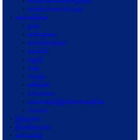
စေတနာ့ဝန်ထမ်းအဖွဲ့အစည်းများ
ဆက်စပ် Website URLs များ
အရင်းအမြစ်များ
ဥပဒေ
အသိပညာပေး
ဆက်စပ်စာအုပ်များ
ဆောင်းပါး
ဝတ္ထုတို
ကဗျာ
ကာတွန်း
အစီရင်ခံစာ
E-Newsletters
သုတေသနနှင့်ဖွံ့ဖြိုးတိုးတက်ရေးဆိုင်ရာ
Acronyms
ပြည်သူ့အသံ
ငြိမ်းချမ်းရေး Wiki
ဆက်သွယ်ရန်