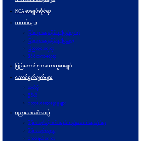
NCA စာချုပ်ဆိုင်ရာ
သတင်းများ
ငြိမ်းချမ်းရေးဆိုင်ရာ(ပြည်တွင်း)
ငြိမ်းချမ်းရေးဆိုင်ရာ(ပြည်ပ)
ပြည်တွင်းရေးရာ
နိုင်ငံတကာရေးရာ
ပြည်ထောင်စုသဘောတူစာချုပ်
ဆောင်ရွက်ချက်များ
ဓာတ်ပုံ
ဗွီဒီယို
ပညာပေးဆွေးနွေးမှုများ
ပညာပေးအစီအစဉ်
ဒီမိုကရေစီနှင့်ဖက်ဒရယ်တည်ဆောက်ရေးဆိုင်ရာ
ဒီမိုကရေစီရေးရာ
ဖက်ဒရယ်ရေးရာ