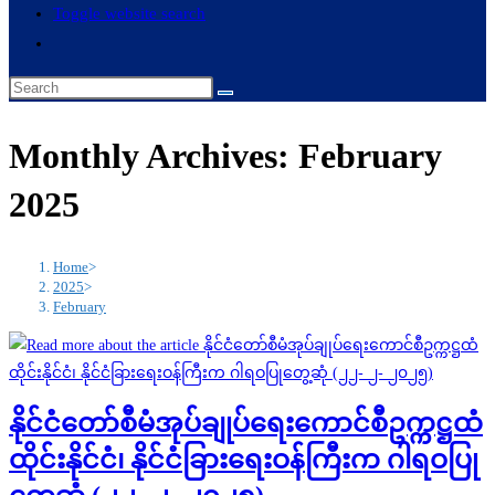
Toggle website search
Monthly Archives: February
2025
Home
>
2025
>
February
နိုင်ငံတော်စီမံအုပ်ချုပ်ရေးကောင်စီဥက္ကဋ္ဌထံ
ထိုင်းနိုင်ငံ၊ နိုင်ငံခြားရေးဝန်ကြီးက ဂါရဝပြု