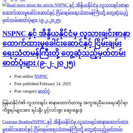
NSPNC နှင့် အိန္ဒိယနိုင်ငံမှ လူသားချင်းစာနာ
ထောက်ထားမှုခေါင်းဆောင်နှင့် ငြိမ်းချမ်း
ရေးသံတမန်ကြီးတို့ တွေ့ဆုံသည့်မှတ်တမ်း
ဓာတ်ပုံများ (၉-၂-၂၀၂၅)
Post author:
NSPNC
Post published:
February 14, 2025
Post category:
ဓာတ်ပုံ
မြန်မာနိုင်ငံ၏ လူသားချင်း စာနာထောက်ထားမှု အကူအညီပေးရေးဆိုင်ရာ
ကိစ္စရပ်များအား ရင်းနှီး ပွင့်လင်းစွာ ဆွေးနွေးခဲ့
Continue Reading
NSPNC နှင့် အိန္ဒိယနိုင်ငံမှ လူသားချင်းစာနာထောက်ထား
မှုခေါင်းဆောင်နှင့် ငြိမ်းချမ်းရေးသံတမန်ကြီးတို့ တွေ့ဆုံသည့်မှတ်တမ်း