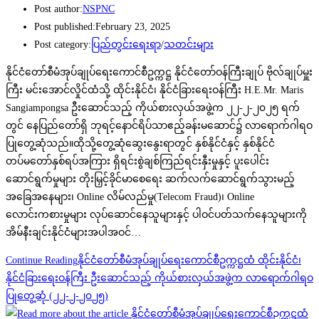
Post author:
NSPNC
Post published:
February 23, 2025
Post category:
ပြည်တွင်းရေးရာ
/
သတင်းများ
နိုင်ငံတော်စီမံအုပ်ချုပ်ရေးကောင်စီဥက္ကဋ္ဌ နိုင်ငံတော်ဝန်ကြီးချုပ် ဗိုလ်ချုပ်မှူး
ကြီး မင်းအောင်လှိုင်ထံသို့ ထိုင်းနိုင်ငံ၊ နိုင်ငံခြားရေးဝန်ကြီး H.E.Mr. Maris
Sangiampongsa ဦးဆောင်သည့် ကိုယ်စားလှယ်အဖွဲ့က ၂၂-၂-၂၀၂၅ ရက်
တွင် နေပြည်တော်ရှိ ဘုရင့်နောင်ရိပ်သာဧည့်ခန်းမဆောင်၌ လာရောက်ဂါရဝ
ပြုတွေ့ဆုံသည်။ထိုသို့တွေ့ဆုံဆွေးနွေးရာတွင် နှစ်နိုင်ငံနှင့် နှစ်နိုင်ငံ
တပ်မတော်နှစ်ရပ်အကြား ရှိရင်းစွဲချစ်ကြည်ရင်းနှီးမှုနှင့် ပူးပေါင်း
ဆောင်ရွက်မှုများ တိုးမြှင့်ခိုင်မာစေရေး ဆက်လက်ဆောင်ရွက်သွားမည့်
အခြေအနေများ၊ Online လိမ်လည်မှု(Telecom Fraud)၊ Online
လောင်းကစားမှုများ လုပ်ဆောင်နေသူများနှင့် ပါဝင်ပတ်သက်နေသူများကို
အိမ်နီးချင်းနိုင်ငံများအပါအဝင်…
Continue Reading
နိုင်ငံတော်စီမံအုပ်ချုပ်ရေးကောင်စီဥက္ကဋ္ဌထံ ထိုင်းနိုင်ငံ၊
နိုင်ငံခြားရေးဝန်ကြီး ဦးဆောင်သည့် ကိုယ်စားလှယ်အဖွဲ့က လာရောက်ဂါရဝ
ပြုတွေ့ဆုံ (၂၂-၂-၂၀၂၅)