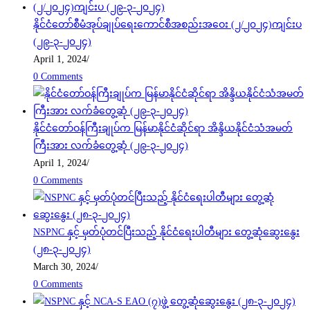
နိုင်ငံတော်စီမံအုပ်ချုပ်ရေးကောင်စီအစည်းအဝေး (၂/၂၀၂၄)ကျင်းပ
(၂၉-၃-၂၀၂၄)
April 1, 2024
/
0 Comments
နိုင်ငံတော်ဝန်ကြီးချုပ်က မြန်မာနိုင်ငံဆိုင်ရာ အိန္ဒိယနိုင်ငံသံအမတ်
ကြီးအား လက်ခံတွေ့ဆုံ (၂၉-၃-၂၀၂၄)
April 1, 2024
/
0 Comments
NSPNC နှင့် မှတ်ပုံတင်ပြီးသည့် နိုင်ငံရေးပါတီများ တွေ့ဆုံဆွေးနွေး
(၂၈-၃-၂၀၂၄)
March 30, 2024
/
0 Comments