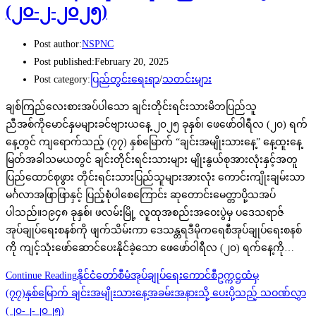
(၂၀-၂-၂၀၂၅)
Post author:
NSPNC
Post published:
February 20, 2025
Post category:
ပြည်တွင်းရေးရာ
/
သတင်းများ
ချစ်ကြည်လေးစားအပ်ပါသော ချင်းတိုင်းရင်းသားမိဘပြည်သူ
ညီအစ်ကိုမောင်နှမများခင်ဗျားယနေ့ ၂၀၂၅ ခုနှစ်၊ ဖေဖော်ဝါရီလ (၂၀) ရက်
နေ့တွင် ကျရောက်သည့် (၇၇) နှစ်မြောက် “ချင်းအမျိုးသားနေ့” နေ့ထူးနေ့
မြတ်အခါသမယတွင် ချင်းတိုင်းရင်းသားများ မျိုးနွယ်စုအားလုံးနှင့်အတူ
ပြည်ထောင်စုဖွား တိုင်းရင်းသားပြည်သူများအားလုံး ကောင်းကျိုးချမ်းသာ
မင်္ဂလာအဖြာဖြာနှင့် ပြည့်စုံပါစေကြောင်း ဆုတောင်းမေတ္တာပို့သအပ်
ပါသည်။၁၉၄၈ ခုနှစ်၊ ဖလမ်းမြို့ လူထုအစည်းအဝေးပွဲမှ ပဒေသရာဇ်
အုပ်ချုပ်ရေးစနစ်ကို ဖျက်သိမ်းကာ ဒေသန္တရဒီမိုကရေစီအုပ်ချုပ်ရေးစနစ်
ကို ကျင့်သုံးဖော်ဆောင်ပေးနိုင်ခဲ့သော ဖေဖော်ဝါရီလ (၂၀) ရက်နေ့ကို…
Continue Reading
နိုင်ငံတော်စီမံအုပ်ချုပ်ရေးကောင်စီဥက္ကဋ္ဌထံမှ
(၇၇)နှစ်မြောက် ချင်းအမျိုးသားနေ့အခမ်းအနားသို့ ပေးပို့သည့် သဝဏ်လွှာ
(၂၀-၂-၂၀၂၅)