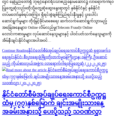
တွင် နေပြည်တော်ရှိ ဘုရင့်နောင်ရိပ်သာဧည့်ခန်းမဆောင်၌ လာရောက်ဂါရဝ
ပြုတွေ့ဆုံသည်။ထိုသို့တွေ့ဆုံဆွေးနွေးရာတွင် နှစ်နိုင်ငံနှင့် နှစ်နိုင်ငံ
တပ်မတော်နှစ်ရပ်အကြား ရှိရင်းစွဲချစ်ကြည်ရင်းနှီးမှုနှင့် ပူးပေါင်း
ဆောင်ရွက်မှုများ တိုးမြှင့်ခိုင်မာစေရေး ဆက်လက်ဆောင်ရွက်သွားမည့်
အခြေအနေများ၊ Online လိမ်လည်မှု(Telecom Fraud)၊ Online
လောင်းကစားမှုများ လုပ်ဆောင်နေသူများနှင့် ပါဝင်ပတ်သက်နေသူများကို
အိမ်နီးချင်းနိုင်ငံများအပါအဝင်…
Continue Reading
နိုင်ငံတော်စီမံအုပ်ချုပ်ရေးကောင်စီဥက္ကဋ္ဌထံ ရုရှားဖက်ဒ
ရေးရှင်းနိုင်ငံ၊ စီးပွားရေးဖွံ့ဖြိုးတိုးတက်မှုဝန်ကြီးဌာန၊ ဝန်ကြီး ဦးဆောင်
သည့် ကိုယ်စားလှယ်အဖွဲ့က လာရောက်ဂါရဝပြုတွေ့ဆုံ (၂၂-၂-၂၀၂၅)
နိုင်ငံတော်စီမံအုပ်ချုပ်ရေးကောင်စီဥက္ကဋ္ဌ
ထံမှ (၇၇)နှစ်မြောက် ချင်းအမျိုးသားနေ့
အခမ်းအနားသို့ ပေးပို့သည့် သဝဏ်လွှာ