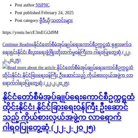
Post author:
NSPNC
Post published:
February 24, 2025
Post category:
ဗွီဒီယို
/
သတင်းများ
https://youtu.be/cE3mEGt2d9M
Continue Reading
နိုင်ငံတော်စီမံအုပ်ချုပ်ရေးကောင်စီဥက္ကဋ္ဌထံ ရုရှားဖက်ဒ
ရေးရှင်းနိုင်ငံ၊ စီးပွားရေးဖွံ့ဖြိုးတိုးတက်မှုဝန်ကြီးက ဂါရဝပြုတွေ့ဆုံ (၂၂-
၂- ၂၀၂၅)
နိုင်ငံတော်စီမံအုပ်ချုပ်ရေးကောင်စီဥက္ကဋ္ဌထံ
ထိုင်းနိုင်ငံ၊ နိုင်ငံခြားရေးဝန်ကြီး ဦးဆောင်
သည့် ကိုယ်စားလှယ်အဖွဲ့က လာရောက်
ဂါရဝပြုတွေ့ဆုံ (၂၂-၂-၂၀၂၅)