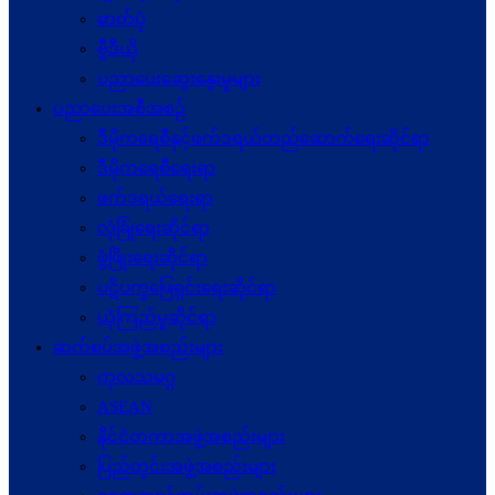
ဓာတ်ပုံ
ဗွီဒီယို
ပညာပေးဆွေးနွေးမှုများ
ပညာပေးအစီအစဉ်
ဒီမိုကရေစီနှင့်ဖက်ဒရယ်တည်ဆောက်ရေးဆိုင်ရာ
ဒီမိုကရေစီရေးရာ
ဖက်ဒရယ်ရေးရာ
လုံခြုံရေးဆိုင်ရာ
ဖွံဖြိုးရေးဆိုင်ရာ
ပဋိပက္ခ‌ဖြေရှင်းရေးဆိုင်ရာ
ယုံကြည်မှုဆိုင်ရာ
ဆက်စပ်အဖွဲ့အစည်းများ
ကုလသမဂ္ဂ
ASEAN
နိုင်ငံတကာအဖွဲ့အစည်းများ
ပြည်တွင်းအဖွဲ့အစည်းများ