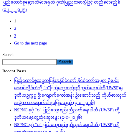
ပြည်ထောင်စုနေ့အထိမ်းအမှတ် ဂုဏ်ပြုညစာစားပွဲဖြင့် တည်ခင်းဧည့်ခံ
(၁၂-၂-၂၀၂၅)
1
2
3
Go to the next page
Search
Search
Recent Posts
ပြည်ထောင်စုသမ္မတမြန်မာနိုင်ငံတော် နိုင်ငံတော်သမ္မတ ဦးမင်း
အောင်လှိုင်ထံသို့ “ဝ”ပြည်သွေးစည်းညီညွတ်ရေးပါတီ(UWSP)မှ
ဒုတိယဥက္ကဋ္ဌ ဦးကျောက်ကော်အန်း ဦးဆောင်သည့် ကိုယ်စားလှယ်
အဖွဲ့က လာရောက်ဂါရဝပြုတွေ့ဆုံ (၄-၈-၂၀၂၆)
NSPNC နှင့် “ဝ” ပြည်သွေးစည်းညီညွတ်ရေးပါတီ (UWSP) တို့
ဒုတိယနေ့တွေ့ဆုံဆွေးနွေး (၄-၈-၂၀၂၆)
NSPNC နှင့် “ဝ” ပြည်သွေးစည်းညီညွတ်ရေးပါတီ (UWSP) တို့