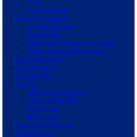
UPDJC
လုပ်ငန်းကော်မတီများ
ငြိမ်းချမ်းရေးလုပ်ငန်းစဉ်များ
နောက်ခံအကြောင်းအရာ
ငြိမ်းချမ်းရေးမူဝါဒ
ငြိမ်းချမ်းရေးတွင်ပါဝင်သူများ၏ စကားသံများ
ငြိမ်းချမ်းရေးအစုအဖွဲ့များ၏စကားသံများ
ငြိမ်းချမ်းရေးညီလာခံများ
NCA အခမ်းအနားများ
NCA စာချုပ်ဆိုင်ရာ
သတင်းများ
ငြိမ်းချမ်းရေးဆိုင်ရာ(ပြည်တွင်း)
ငြိမ်းချမ်းရေးဆိုင်ရာ(ပြည်ပ)
ပြည်တွင်းရေးရာ
နိုင်ငံတကာရေးရာ
ပြည်ထောင်စုသဘောတူစာချုပ်
ဆောင်ရွက်ချက်များ