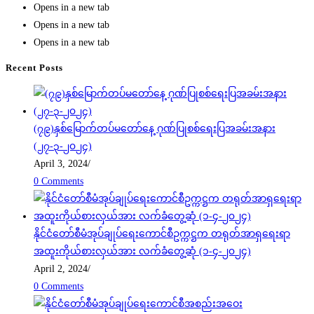
Opens in a new tab
Opens in a new tab
Opens in a new tab
Recent Posts
(၇၉)နှစ်မြောက်တပ်မတော်နေ့ ဂုဏ်ပြုစစ်ရေးပြအခမ်းအနား
(၂၇-၃-၂၀၂၄)
April 3, 2024
/
0 Comments
နိုင်ငံတော်စီမံအုပ်ချုပ်ရေးကောင်စီဥက္ကဋ္ဌက တရုတ်အာရှရေးရာ
အထူးကိုယ်စားလှယ်အား လက်ခံတွေ့ဆုံ (၁-၄-၂၀၂၄)
April 2, 2024
/
0 Comments