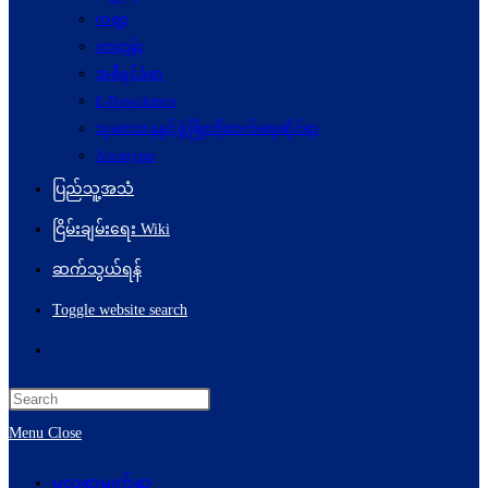
ကဗျာ
ကာတွန်း
အစီရင်ခံစာ
E-Newsletters
သုတေသနနှင့်ဖွံ့ဖြိုးတိုးတက်ရေးဆိုင်ရာ
Acronyms
ပြည်သူ့အသံ
ငြိမ်းချမ်းရေး Wiki
ဆက်သွယ်ရန်
Toggle website search
Menu
Close
မူလစာမျက်နှာ