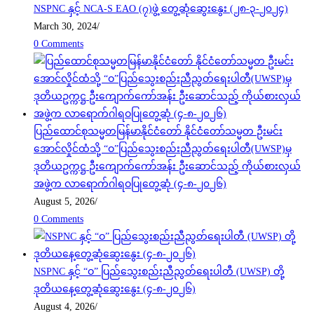
NSPNC နှင့် NCA-S EAO (၇)ဖွဲ့ တွေ့ဆုံဆွေးနွေး (၂၈-၃-၂၀၂၄)
March 30, 2024
/
0 Comments
ပြည်ထောင်စုသမ္မတမြန်မာနိုင်ငံတော် နိုင်ငံတော်သမ္မတ ဦးမင်း
အောင်လှိုင်ထံသို့ “ဝ”ပြည်သွေးစည်းညီညွတ်ရေးပါတီ(UWSP)မှ
ဒုတိယဥက္ကဋ္ဌ ဦးကျောက်ကော်အန်း ဦးဆောင်သည့် ကိုယ်စားလှယ်
အဖွဲ့က လာရောက်ဂါရဝပြုတွေ့ဆုံ (၄-၈-၂၀၂၆)
August 5, 2026
/
0 Comments
NSPNC နှင့် “ဝ” ပြည်သွေးစည်းညီညွတ်ရေးပါတီ (UWSP) တို့
ဒုတိယနေ့တွေ့ဆုံဆွေးနွေး (၄-၈-၂၀၂၆)
August 4, 2026
/