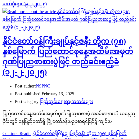
ဓာတ်ပုံများ (၉-၂-၂၀၂၅)
နိုင်ငံတော်ဝန်ကြီးချုပ်နှင့်ဇနီး တို့က (၇၈)
နှစ်မြောက် ပြည်ထောင်စုနေ့အထိမ်းအမှတ်
ဂုဏ်ပြုညစာစားပွဲဖြင့် တည်ခင်းဧည့်ခံ
(၁၂-၂-၂၀၂၅)
Post author:
NSPNC
Post published:
February 13, 2025
Post category:
ပြည်တွင်းရေးရာ
/
သတင်းများ
ပြည်ထောင်စုနေ့အထိမ်းအမှတ်ဂုဏ်ပြုညစာစားပွဲ အခမ်းအနားကို ယနေ့ည
ပိုင်းတွင် နေပြည်တော်ရှိ မြို့တော်ခန်းမဥပစာရင်ပြင်၌ ကျင်းပ
Continue Reading
နိုင်ငံတော်ဝန်ကြီးချုပ်နှင့်ဇနီး တို့က (၇၈) နှစ်မြောက်