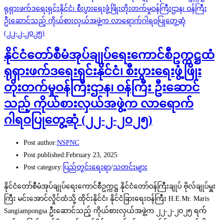
နိုင်ငံတော်စီမံအုပ်ချုပ်ရေးကောင်စီဥက္ကဋ္ဌထံ
ရုရှားဖက်ဒရေးရှင်းနိုင်ငံ၊ စီးပွားရေးဖွံ့ဖြိုး
တိုးတက်မှုဝန်ကြီးဌာန၊ ဝန်ကြီး ဦးဆောင်
သည့် ကိုယ်စားလှယ်အဖွဲ့က လာရောက်
ဂါရဝပြုတွေ့ဆုံ (၂၂-၂-၂၀၂၅)
Post author:
NSPNC
Post published:
February 23, 2025
Post category:
ပြည်တွင်းရေးရာ
/
သတင်းများ
နိုင်ငံတော်စီမံအုပ်ချုပ်ရေးကောင်စီဥက္ကဋ္ဌ နိုင်ငံတော်ဝန်ကြီးချုပ် ဗိုလ်ချုပ်မှူး
ကြီး မင်းအောင်လှိုင်ထံသို့ ထိုင်းနိုင်ငံ၊ နိုင်ငံခြားရေးဝန်ကြီး H.E.Mr. Maris
Sangiampongsa ဦးဆောင်သည့် ကိုယ်စားလှယ်အဖွဲ့က ၂၂-၂-၂၀၂၅ ရက်