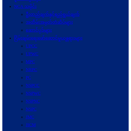
NCA သမိုင်း
ဦးတည်ချက်နှင့်ရည်ရွယ်ချက်
အထိမ်းအမှတ်တံဆိပ်များ
ဆောင်ပုဒ်များ
ငြိမ်းချမ်းရေးဖော်‌ဆောင်မှုယန္တရားများ
UPCC
UPWC
MPC
NRPC
PC
NSPCC
NSPWC
NSPNC
NSPC
JMC
JICM