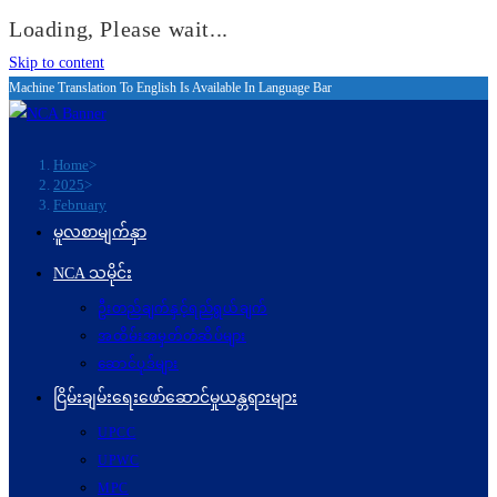
Loading, Please wait...
Skip to content
Machine Translation To English Is Available In Language Bar
Home
>
2025
>
February
မူလစာမျက်နှာ
NCA သမိုင်း
ဦးတည်ချက်နှင့်ရည်ရွယ်ချက်
အထိမ်းအမှတ်တံဆိပ်များ
ဆောင်ပုဒ်များ
ငြိမ်းချမ်းရေးဖော်‌ဆောင်မှုယန္တရားများ
UPCC
UPWC
MPC