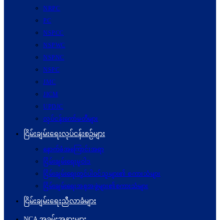
NRPC
PC
NSPCC
NSPWC
NSPNC
NSPC
JMC
JICM
UPDJC
လုပ်ငန်းကော်မတီများ
ငြိမ်းချမ်းရေးလုပ်ငန်းစဉ်များ
နောက်ခံအကြောင်းအရာ
ငြိမ်းချမ်းရေးမူဝါဒ
ငြိမ်းချမ်းရေးတွင်ပါဝင်သူများ၏ စကားသံများ
ငြိမ်းချမ်းရေးအစုအဖွဲ့များ၏စကားသံများ
ငြိမ်းချမ်းရေးညီလာခံများ
NCA အခမ်းအနားများ