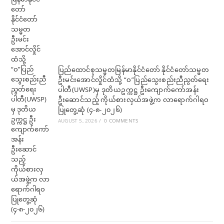
ပြည်ထောင်စုသမ္မတမြန်မာနိုင်ငံတော် နိုင်ငံတော်သမ္မတ
ဦးမင်းအောင်လှိုင်ထံသို့ “ဝ”ပြည်သွေးစည်းညီညွတ်ရေး
ပါတီ(UWSP)မှ ဒုတိယဥက္ကဋ္ဌ ဦးကျောက်ကော်အန်း
ဦးဆောင်သည့် ကိုယ်စားလှယ်အဖွဲ့က လာရောက်ဂါရဝ
ပြုတွေ့ဆုံ (၄-၈-၂၀၂၆)
AUGUST 5, 2026
/
0 COMMENTS