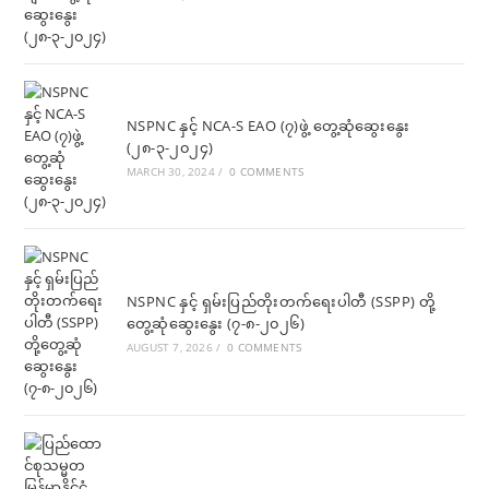
NSPNC နှင့် NCA-S EAO (၇)ဖွဲ့ တွေ့ဆုံဆွေးနွေး
(၂၈-၃-၂၀၂၄)
MARCH 30, 2024
/
0 COMMENTS
NSPNC နှင့် ရှမ်းပြည်တိုးတက်ရေးပါတီ (SSPP) တို့
တွေ့ဆုံဆွေးနွေး (၇-၈-၂၀၂၆)
AUGUST 7, 2026
/
0 COMMENTS