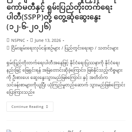
ကော်မတီနှင့် ရှမ်းပြည်တိုးတက်ရေး
ပါတီ(SSPP)တို့ တွေ့ဆုံဆွေးနွေး
(၁၂-၆-၂၀၂၆)
Post
Post
NSPNC
June 13, 2026
author:
published:
Post
ငြိမ်းချမ်းရေးလုပ်ငန်းစဉ်များ
/
ပြည်တွင်းရေးရာ
/
သတင်းများ
category:
ရှမ်းပြည်တိုးတက်ရေးပါတီအနေဖြင့် နိုင်ငံရေးပြဿနာကို နိုင်ငံရေး
နည်းဖြင့် ဖြေရှင်းရန် အမြဲတောင်းဆိုခဲ့ကြောင်း၊ ဖြစ်နိုင်သည့်ကိစ္စများ
ကို ဦးစားပေး ဆွေးနွေးသွားမည်ဖြစ်ကြောင်း နှင့် အတိတ်က
သင်ခန်းစာများကိုယူပြီး ယုံကြည်မှုတည်ဆောက် သွားမည်ဖြစ်ကြောင်း
ပြောကြားသည်။
အမျိုးသား
Continue Reading
စည်းလုံး
ညီညွတ်ရေး
နှင့်
ငြိမ်းချမ်း
ရေး
ဖော်