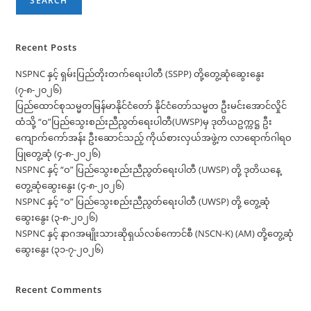
SEARCH
Recent Posts
NSPNC နှင့် ရှမ်းပြည်တိုးတက်ရေးပါတီ (SSPP) တို့တွေ့ဆုံဆွေးနွေး
(၇-၈-၂၀၂၆)
ပြည်ထောင်စုသမ္မတမြန်မာနိုင်ငံတော် နိုင်ငံတော်သမ္မတ ဦးမင်းအောင်လှိုင်
ထံသို့ “ဝ”ပြည်သွေးစည်းညီညွတ်ရေးပါတီ(UWSP)မှ ဒုတိယဥက္ကဋ္ဌ ဦး
ကျောက်ကော်အန်း ဦးဆောင်သည့် ကိုယ်စားလှယ်အဖွဲ့က လာရောက်ဂါရဝ
ပြုတွေ့ဆုံ (၄-၈-၂၀၂၆)
NSPNC နှင့် “ဝ” ပြည်သွေးစည်းညီညွတ်ရေးပါတီ (UWSP) တို့ ဒုတိယနေ့
တွေ့ဆုံဆွေးနွေး (၄-၈-၂၀၂၆)
NSPNC နှင့် “ဝ” ပြည်သွေးစည်းညီညွတ်ရေးပါတီ (UWSP) တို့ တွေ့ဆုံ
ဆွေးနွေး (၃-၈-၂၀၂၆)
NSPNC နှင့် နာဂအမျိုးသားဆိုရှယ်လစ်ကောင်စီ (NSCN-K) (AM) တို့တွေ့ဆုံ
ဆွေးနွေး (၃၁-၇-၂၀၂၆)
Recent Comments