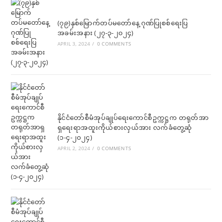
new
new
tab
tab
(၇၉)နှစ်မြောက်တပ်မတော်နေ့ ဂုဏ်ပြုစစ်ရေးပြ
အခမ်းအနား (၂၇-၃-၂၀၂၄)
APRIL 3, 2024
/
0 COMMENTS
နိုင်ငံတော်စီမံအုပ်ချုပ်ရေးကောင်စီဥက္ကဋ္ဌက တရုတ်အာ
ရှရေးရာအထူးကိုယ်စားလှယ်အား လက်ခံတွေ့ဆုံ
(၁-၄-၂၀၂၄)
APRIL 2, 2024
/
0 COMMENTS