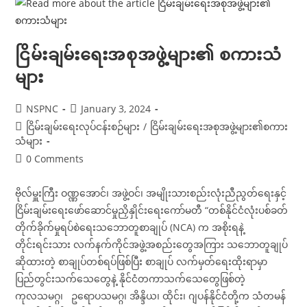
ဆောင်
မှု
ညှိနှိုင်း
ရေး
ကော်မတီ
ငြိမ်းချမ်းရေးအစုအဖွဲ့များ၏ စကားသံ
နှင့်
ရှမ်း
များ
ပြည်
တိုးတက်
ရေး
ပါတီ(SSPP)တို့
Post
Post
NSPNC
January 3, 2024
တွေ့ဆုံ
author:
published:
ဆွေးနွေး
Post
ငြိမ်းချမ်းရေးလုပ်ငန်းစဉ်များ
/
ငြိမ်းချမ်းရေးအစုအဖွဲ့များ၏စကား
(၁၂-၆-၂၀၂၆)
category:
သံများ
Post
0 Comments
comments:
ဗိုလ်မှူးကြီး ဝဏ္ဏအောင်၊ အဖွဲ့ဝင်၊ အမျိုးသားစည်းလုံးညီညွတ်ရေးနှင့်
ငြိမ်းချမ်းရေးဖော်ဆောင်မှုညှိနှိုင်းရေးကော်မတီ “တစ်နိုင်ငံလုံးပစ်ခတ်
တိုက်ခိုက်မှုရပ်စဲရေးသဘောတူစာချုပ် (NCA) က အစိုးရနဲ့
တိုင်းရင်းသား လက်နက်ကိုင်အဖွဲ့အစည်းတွေအကြား သဘောတူချုပ်
ဆိုထားတဲ့ စာချုပ်တစ်ရပ်ဖြစ်ပြီး စာချုပ် လက်မှတ်ရေးထိုးရာမှာ
ပြည်တွင်းသက်သေတွေနဲ့ နိုင်ငံတကာသက်သေတွေဖြစ်တဲ့
ကုလသမဂ္ဂ၊ ဥရောပသမဂ္ဂ၊ အိန္ဒိယ၊ ထိုင်း၊ ဂျပန်နိုင်ငံတို့က သံတမန်