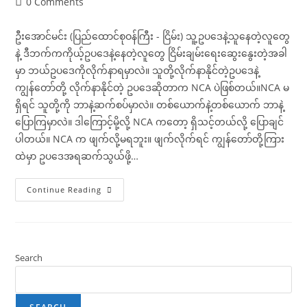
Post
0 Comments
comments:
ဦးအောင်မင်း (ပြည်ထောင်စုဝန်ကြီး - ငြိမ်း) သူ့ဥပဒေနဲ့သူနေတဲ့လူတွေ
နဲ့ ဒီဘက်ကကိုယ့်ဥပဒေနဲ့နေတဲ့လူတွေ ငြိမ်းချမ်းရေးဆွေးနွေးတဲ့အခါ
မှာ ဘယ်ဥပဒေကိုလိုက်နာရမှာလဲ။ သူတို့လိုက်နာနိုင်တဲ့ဥပဒေနဲ့
ကျွန်တော်တို့ လိုက်နာနိုင်တဲ့ ဥပဒေဆိုတာက NCA ပဲဖြစ်တယ်။NCA မ
ရှိရင် သူတို့ကို ဘာနဲ့ဆက်စပ်မှာလဲ။ တစ်ယောက်နဲ့တစ်ယောက် ဘာနဲ့
ပြောကြမှာလဲ။ ဒါကြောင့်မို့လို့ NCA ကတော့ ရှိသင့်တယ်လို့ ပြောချင်
ပါတယ်။ NCA က ဖျက်လို့မရဘူး။ ဖျက်လိုက်ရင် ကျွန်တော်တို့ကြား
ထဲမှာ ဥပဒေအရဆက်သွယ်ဖို့…
ငြိမ်းချမ်း
Continue Reading
ရေး
တွင်
ပါဝင်
သူများ၏
စကား
သံ
များ
Search