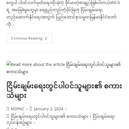
တွေပါ ပါဝင်လက်မှတ်ရေးထိုးခဲ့တဲ့ ခိုင်မာတဲ့စာချုပ်ဖြစ်ပါတယ်။NCA
ရဲ့ အခြေခံမူတွေမှာ ရေရှည်တည်တံ့ခိုင်မြဲတဲ့ ငြိမ်းချမ်းရေး
တည်ဆောက်နိုင်ရေးအတွက် ပြည်ထောင်စုသမ္မတမြန်မာနိုင်ငံတော်
ကို…
ငြိမ်းချမ်း
Continue Reading
ရေး
အစု
အဖွဲ့
များ၏
စကား
သံ
များ
ငြိမ်းချမ်းရေးတွင်ပါဝင်သူများ၏ စကား
သံများ
Post
Post
NSPNC
January 2, 2024
author:
published:
Post
ငြိမ်းချမ်းရေးတွင်ပါဝင်သူများ၏ စကားသံများ
/
ငြိမ်းချမ်းရေး
category:
လုပ်ငန်းစဉ်များ