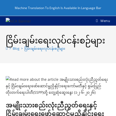
Skip
Machine Translation To English Is Available In Language Bar
to
content
Menu
ငြိမ်းချမ်းရေးလုပ်ငန်းစဉ်များ
>
Blog
>
ငြိမ်းချမ်းရေးလုပ်ငန်းစဉ်များ
အမျိုးသားစည်းလုံးညီညွတ်ရေးနှင့်
ငြိမ်းချမ်းရေးဖော်ဆောင်မှုညှိနှိုင်းရေး