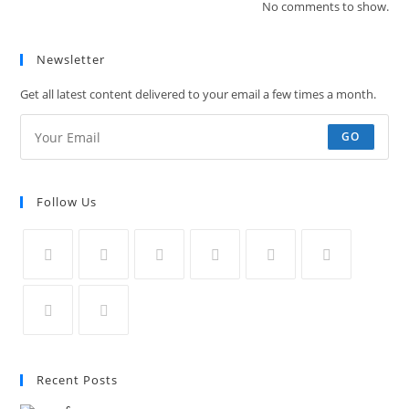
No comments to show.
Newsletter
Get all latest content delivered to your email a few times a month.
GO
Follow Us
Opens
Opens
Opens
Opens
Opens
Opens
in
in
in
in
in
in
a
a
a
a
a
a
Opens
Opens
new
new
new
new
new
new
in
in
Recent Posts
tab
tab
tab
tab
tab
tab
a
a