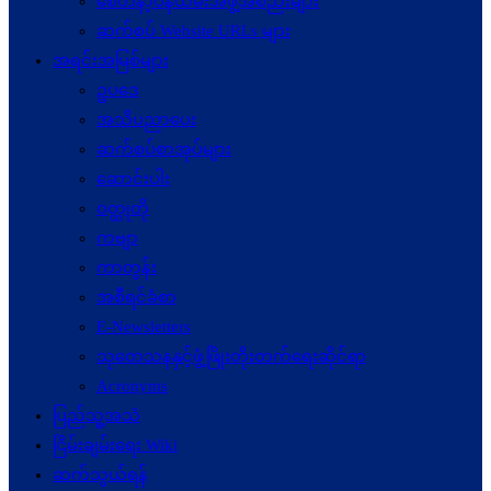
စေတနာ့ဝန်ထမ်းအဖွဲ့အစည်းများ
ဆက်စပ် Website URLs များ
အရင်းအမြစ်များ
ဥပဒေ
အသိပညာပေး
ဆက်စပ်စာအုပ်များ
ဆောင်းပါး
ဝတ္ထုတို
ကဗျာ
ကာတွန်း
အစီရင်ခံစာ
E-Newsletters
သုတေသနနှင့်ဖွံ့ဖြိုးတိုးတက်ရေးဆိုင်ရာ
Acronyms
ပြည်သူ့အသံ
ငြိမ်းချမ်းရေး Wiki
ဆက်သွယ်ရန်