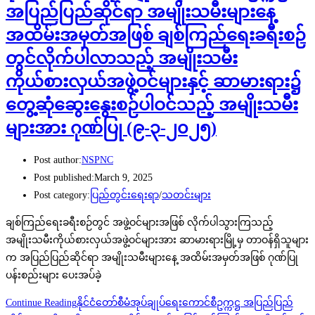
အပြည်ပြည်ဆိုင်ရာ အမျိုးသမီးများနေ့
အထိမ်းအမှတ်အဖြစ် ချစ်ကြည်ရေးခရီးစဉ်
တွင်လိုက်ပါလာသည့် အမျိုးသမီး
ကိုယ်စားလှယ်အဖွဲ့ဝင်များနှင့် ဆာမားရား၌
တွေ့ဆုံဆွေးနွေးစဉ်ပါဝင်သည့် အမျိုးသမီး
များအား ဂုဏ်ပြု (၉-၃-၂၀၂၅)
Post author:
NSPNC
Post published:
March 9, 2025
Post category:
ပြည်တွင်းရေးရာ
/
သတင်းများ
ချစ်ကြည်ရေးခရီးစဉ်တွင် အဖွဲ့ဝင်များအဖြစ် လိုက်ပါသွားကြသည့်
အမျိုးသမီးကိုယ်စားလှယ်အဖွဲ့ဝင်များအား ဆာမားရားမြို့မှ တာဝန်ရှိသူများ
က အပြည်ပြည်ဆိုင်ရာ အမျိုးသမီးများနေ့ အထိမ်းအမှတ်အဖြစ် ဂုဏ်ပြု
ပန်းစည်းများ ပေးအပ်ခဲ့
Continue Reading
နိုင်ငံတော်စီမံအုပ်ချုပ်ရေးကောင်စီဥက္ကဋ္ဌ အပြည်ပြည်