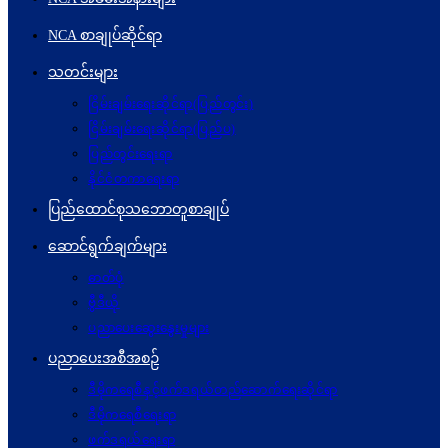
NCA စာချုပ်ဆိုင်ရာ
သတင်းများ
ငြိမ်းချမ်းရေးဆိုင်ရာ(ပြည်တွင်း)
ငြိမ်းချမ်းရေးဆိုင်ရာ(ပြည်ပ)
ပြည်တွင်းရေးရာ
နိုင်ငံတကာရေးရာ
ပြည်ထောင်စုသဘောတူစာချုပ်
ဆောင်ရွက်ချက်များ
ဓာတ်ပုံ
ဗွီဒီယို
ပညာပေးဆွေးနွေးမှုများ
ပညာပေးအစီအစဉ်
ဒီမိုကရေစီနှင့်ဖက်ဒရယ်တည်ဆောက်ရေးဆိုင်ရာ
ဒီမိုကရေစီရေးရာ
ဖက်ဒရယ်ရေးရာ