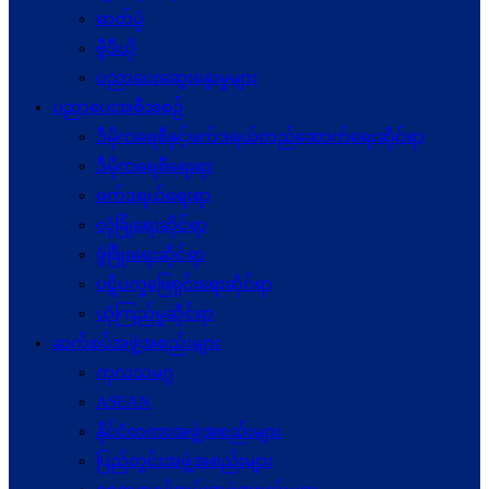
ဓာတ်ပုံ
ဗွီဒီယို
ပညာပေးဆွေးနွေးမှုများ
ပညာပေးအစီအစဉ်
ဒီမိုကရေစီနှင့်ဖက်ဒရယ်တည်ဆောက်ရေးဆိုင်ရာ
ဒီမိုကရေစီရေးရာ
ဖက်ဒရယ်ရေးရာ
လုံခြုံရေးဆိုင်ရာ
ဖွံဖြိုးရေးဆိုင်ရာ
ပဋိပက္ခ‌ဖြေရှင်းရေးဆိုင်ရာ
ယုံကြည်မှုဆိုင်ရာ
ဆက်စပ်အဖွဲ့အစည်းများ
ကုလသမဂ္ဂ
ASEAN
နိုင်ငံတကာအဖွဲ့အစည်းများ
ပြည်တွင်းအဖွဲ့အစည်းများ