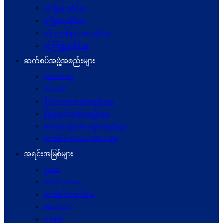
လုံခြုံရေးဆိုင်ရာ
ဖွံဖြိုးရေးဆိုင်ရာ
ပဋိပက္ခ‌ဖြေရှင်းရေးဆိုင်ရာ
ယုံကြည်မှုဆိုင်ရာ
ဆက်စပ်အဖွဲ့အစည်းများ
ကုလသမဂ္ဂ
ASEAN
နိုင်ငံတကာအဖွဲ့အစည်းများ
ပြည်တွင်းအဖွဲ့အစည်းများ
စေတနာ့ဝန်ထမ်းအဖွဲ့အစည်းများ
ဆက်စပ် Website URLs များ
အရင်းအမြစ်များ
ဥပဒေ
အသိပညာပေး
ဆက်စပ်စာအုပ်များ
ဆောင်းပါး
ဝတ္ထုတို