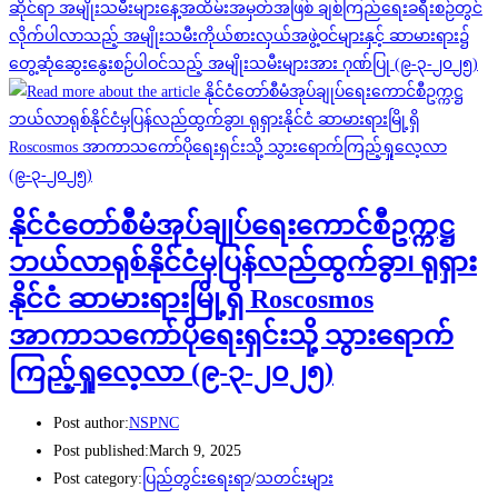
ဆိုင်ရာ အမျိုးသမီးများနေ့အထိမ်းအမှတ်အဖြစ် ချစ်ကြည်ရေးခရီးစဉ်တွင်
လိုက်ပါလာသည့် အမျိုးသမီးကိုယ်စားလှယ်အဖွဲ့ဝင်များနှင့် ဆာမားရား၌
တွေ့ဆုံဆွေးနွေးစဉ်ပါဝင်သည့် အမျိုးသမီးများအား ဂုဏ်ပြု (၉-၃-၂၀၂၅)
နိုင်ငံတော်စီမံအုပ်ချုပ်ရေးကောင်စီဥက္ကဋ္ဌ
ဘယ်လာရုစ်နိုင်ငံမှပြန်လည်ထွက်ခွာ၊ ရုရှား
နိုင်ငံ ဆာမားရားမြို့ရှိ Roscosmos
အာကာသကော်ပိုရေးရှင်းသို့ သွားရောက်
ကြည့်ရှုလေ့လာ (၉-၃-၂၀၂၅)
Post author:
NSPNC
Post published:
March 9, 2025
Post category:
ပြည်တွင်းရေးရာ
/
သတင်းများ