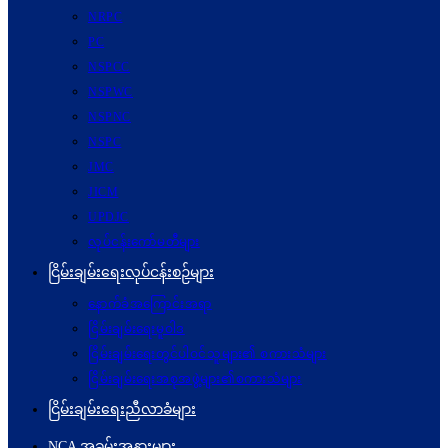
NRPC
PC
NSPCC
NSPWC
NSPNC
NSPC
JMC
JICM
UPDJC
လုပ်ငန်းကော်မတီများ
ငြိမ်းချမ်းရေးလုပ်ငန်းစဉ်များ
နောက်ခံအကြောင်းအရာ
ငြိမ်းချမ်းရေးမူဝါဒ
ငြိမ်းချမ်းရေးတွင်ပါဝင်သူများ၏ စကားသံများ
ငြိမ်းချမ်းရေးအစုအဖွဲ့များ၏စကားသံများ
ငြိမ်းချမ်းရေးညီလာခံများ
NCA အခမ်းအနားများ