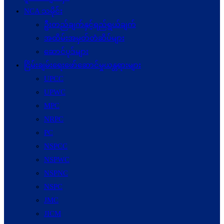
NCA သမိုင်း
ဦးတည်ချက်နှင့်ရည်ရွယ်ချက်
အထိမ်းအမှတ်တံဆိပ်များ
ဆောင်ပုဒ်များ
ငြိမ်းချမ်းရေးဖော်‌ဆောင်မှုယန္တရားများ
UPCC
UPWC
MPC
NRPC
PC
NSPCC
NSPWC
NSPNC
NSPC
JMC
JICM