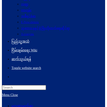
ကဗျာ
ကာတွန်း
အစီရင်ခံစာ
E-Newsletters
သုတေသနနှင့်ဖွံ့ဖြိုးတိုးတက်ရေးဆိုင်ရာ
Acronyms
ပြည်သူ့အသံ
ငြိမ်းချမ်းရေး Wiki
ဆက်သွယ်ရန်
Toggle website search
Menu
Close
မူလစာမျက်နှာ