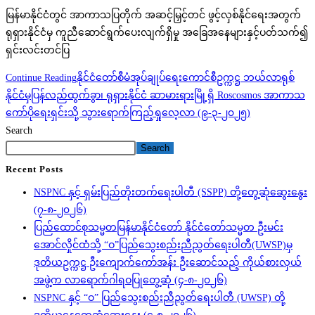
မြန်မာနိုင်ငံတွင် အာကာသပြတိုက် အဆင့်မြှင့်တင် ဖွင့်လှစ်နိုင်ရေးအတွက်
ရုရှားနိုင်ငံမှ ကူညီဆောင်ရွက်ပေးလျက်ရှိမှု အခြေအနေများနှင့်ပတ်သက်၍
ရှင်းလင်းတင်ပြ
Continue Reading
နိုင်ငံတော်စီမံအုပ်ချုပ်ရေးကောင်စီဥက္ကဋ္ဌ ဘယ်လာရုစ်
နိုင်ငံမှပြန်လည်ထွက်ခွာ၊ ရုရှားနိုင်ငံ ဆာမားရားမြို့ရှိ Roscosmos အာကာသ
ကော်ပိုရေးရှင်းသို့ သွားရောက်ကြည့်ရှုလေ့လာ (၉-၃-၂၀၂၅)
Search
Search
Recent Posts
NSPNC နှင့် ရှမ်းပြည်တိုးတက်ရေးပါတီ (SSPP) တို့တွေ့ဆုံဆွေးနွေး
(၇-၈-၂၀၂၆)
ပြည်ထောင်စုသမ္မတမြန်မာနိုင်ငံတော် နိုင်ငံတော်သမ္မတ ဦးမင်း
အောင်လှိုင်ထံသို့ “ဝ”ပြည်သွေးစည်းညီညွတ်ရေးပါတီ(UWSP)မှ
ဒုတိယဥက္ကဋ္ဌ ဦးကျောက်ကော်အန်း ဦးဆောင်သည့် ကိုယ်စားလှယ်
အဖွဲ့က လာရောက်ဂါရဝပြုတွေ့ဆုံ (၄-၈-၂၀၂၆)
NSPNC နှင့် “ဝ” ပြည်သွေးစည်းညီညွတ်ရေးပါတီ (UWSP) တို့