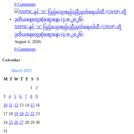
0 Comments
NSPNC နှင့် “ဝ” ပြည်သွေးစည်းညီညွတ်ရေးပါတီ (UWSP) တို့
ဒုတိယနေ့တွေ့ဆုံဆွေးနွေး (၄-၈-၂၀၂၆)
August 4, 2026
/
0 Comments
Calendar
March 2025
M
T
W
T
F
S
S
1
2
3
4
5
6
7
8
9
10
11
12
13
14
15
16
17
18
19
20
21
22
23
24
25
26
27
28
29
30
31