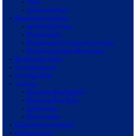
UPDJC
လုပ်ငန်းကော်မတီများ
ငြိမ်းချမ်းရေးလုပ်ငန်းစဉ်များ
နောက်ခံအကြောင်းအရာ
ငြိမ်းချမ်းရေးမူဝါဒ
ငြိမ်းချမ်းရေးတွင်ပါဝင်သူများ၏ စကားသံများ
ငြိမ်းချမ်းရေးအစုအဖွဲ့များ၏စကားသံများ
ငြိမ်းချမ်းရေးညီလာခံများ
NCA အခမ်းအနားများ
NCA စာချုပ်ဆိုင်ရာ
သတင်းများ
ငြိမ်းချမ်းရေးဆိုင်ရာ(ပြည်တွင်း)
ငြိမ်းချမ်းရေးဆိုင်ရာ(ပြည်ပ)
ပြည်တွင်းရေးရာ
နိုင်ငံတကာရေးရာ
ပြည်ထောင်စုသဘောတူစာချုပ်
ဆောင်ရွက်ချက်များ