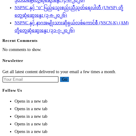
ဒုတိယနေ့တွေ့ဆုံဆွေးနွေး (၄-၈-၂၀၂၆)
NSPNC နှင့် “ဝ” ပြည်သွေးစည်းညီညွတ်ရေးပါတီ (UWSP) တို့
တွေ့ဆုံဆွေးနွေး (၃-၈-၂၀၂၆)
NSPNC နှင့် နာဂအမျိုးသားဆိုရှယ်လစ်ကောင်စီ (NSCN-K) (AM)
တို့တွေ့ဆုံဆွေးနွေး (၃၁-၇-၂၀၂၆)
Recent Comments
No comments to show.
Newsletter
Get all latest content delivered to your email a few times a month.
Go
Follow Us
Opens in a new tab
Opens in a new tab
Opens in a new tab
Opens in a new tab
Opens in a new tab