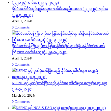
နိုင်ငံတော်စီမံအုပ်ချုပ်ရေးကောင်စီအစည်းအဝေး (၂/၂၀၂၄)ကျင်းပ
(၂၉-၃-၂၀၂၄)
April 1, 2024
/
0 Comments
နိုင်ငံတော်ဝန်ကြီးချုပ်က မြန်မာနိုင်ငံဆိုင်ရာ အိန္ဒိယနိုင်ငံသံအမတ်
ကြီးအား လက်ခံတွေ့ဆုံ (၂၉-၃-၂၀၂၄)
April 1, 2024
/
0 Comments
NSPNC နှင့် မှတ်ပုံတင်ပြီးသည့် နိုင်ငံရေးပါတီများ တွေ့ဆုံဆွေးနွေး
(၂၈-၃-၂၀၂၄)
March 30, 2024
/
0 Comments