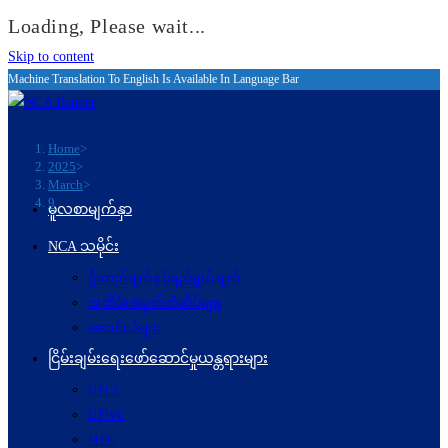
Loading, Please wait...
Skip to content
Machine Translation To English Is Available In Language Bar
Home
>
2025
>
March
>
9
မူလစာမျက်နှာ
NCA သမိုင်း
ဦးတည်ချက်နှင့်ရည်ရွယ်ချက်
အထိမ်းအမှတ်တံဆိပ်များ
ဆောင်ပုဒ်များ
ငြိမ်းချမ်းရေးဖော်‌ဆောင်မှုယန္တရားများ
UPCC
UPWC
MPC