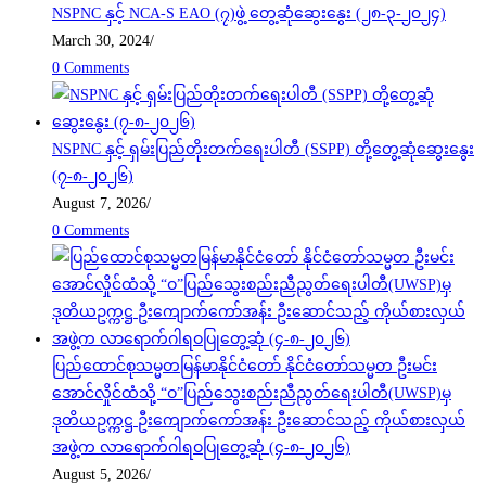
NSPNC နှင့် NCA-S EAO (၇)ဖွဲ့ တွေ့ဆုံဆွေးနွေး (၂၈-၃-၂၀၂၄)
March 30, 2024
/
0 Comments
NSPNC နှင့် ရှမ်းပြည်တိုးတက်ရေးပါတီ (SSPP) တို့တွေ့ဆုံဆွေးနွေး
(၇-၈-၂၀၂၆)
August 7, 2026
/
0 Comments
ပြည်ထောင်စုသမ္မတမြန်မာနိုင်ငံတော် နိုင်ငံတော်သမ္မတ ဦးမင်း
အောင်လှိုင်ထံသို့ “ဝ”ပြည်သွေးစည်းညီညွတ်ရေးပါတီ(UWSP)မှ
ဒုတိယဥက္ကဋ္ဌ ဦးကျောက်ကော်အန်း ဦးဆောင်သည့် ကိုယ်စားလှယ်
အဖွဲ့က လာရောက်ဂါရဝပြုတွေ့ဆုံ (၄-၈-၂၀၂၆)
August 5, 2026
/