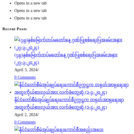
Opens in a new tab
Opens in a new tab
Opens in a new tab
Recent Posts
(၇၉)နှစ်မြောက်တပ်မတော်နေ့ ဂုဏ်ပြုစစ်ရေးပြအခမ်းအနား
(၂၇-၃-၂၀၂၄)
April 3, 2024
/
0 Comments
နိုင်ငံတော်စီမံအုပ်ချုပ်ရေးကောင်စီဥက္ကဋ္ဌက တရုတ်အာရှရေးရာ
အထူးကိုယ်စားလှယ်အား လက်ခံတွေ့ဆုံ (၁-၄-၂၀၂၄)
April 2, 2024
/
0 Comments