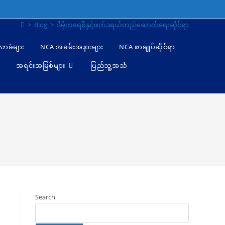
>
Blog
>
ဒီမိုကရေစီနှင့်ဖက်ဒရယ်တည်ဆောက်ရေးဆိုင်ရာ
ီလာခံများ
NCA အခမ်းအနားများ
NCA စာချုပ်ဆိုင်ရာ
အရင်းအမြစ်များ
ပြည်သူ့အသံ
Search