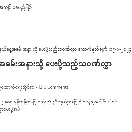
အကူပြုစေမည်ဖြစ်
ခမ်းအနားသို့ ပေးပို့သည့်သဝဏ်လွှာ
Post
ည်ဆောက်ရေးဆိုင်ရာ
0 Comments
comments:
န်ကန်စွာဖြင့် စည်းလုံးညီညွတ်စွာဖြင့် ဝိုင်းဝန်းပူးပေါင်း ပါဝင်
ပေးပို့အပ်