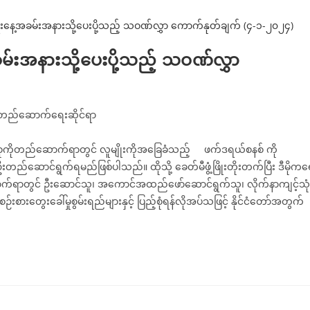
်းအနားသို့ပေးပို့သည့် သဝဏ်လွှာ
ယ်တည်ဆောက်ရေးဆိုင်ရာ
စုကိုတည်ဆောက်ရာတွင် လူမျိုးကိုအခြေခံသည့် ဖက်ဒရယ်စနစ် ကို
်ဆောင်ရွက်ရမည်ဖြစ်ပါသည်။ ထိုသို့ ခေတ်မီဖွံ့ဖြိုးတိုးတက်ပြီး ဒီမိုက
ောက်ရာတွင် ဦးဆောင်သူ၊ အကောင်အထည်ဖော်ဆောင်ရွက်သူ၊ လိုက်နာကျင့်သုံ
ွေးခေါ်မှုစွမ်းရည်များနှင့် ပြည့်စုံရန်လိုအပ်သဖြင့် နိုင်ငံတော်အတွက်