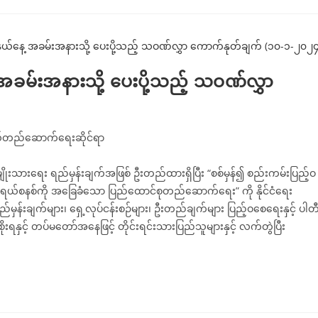
အခမ်းအနားသို့ ပေးပို့သည့် သဝဏ်လွှာ
ရယ်တည်ဆောက်ရေးဆိုင်ရာ
ျိုးသားရေး ရည်မှန်းချက်အဖြစ် ဦးတည်ထားရှိပြီး “စစ်မှန်၍ စည်းကမ်းပြည့်ဝ
့်ဖက်ဒရယ်စနစ်ကို အခြေခံသော ပြည်ထောင်စုတည်ဆောက်ရေး” ကို နိုင်ငံရေး
ှန်းချက်များ၊ ရှေ့လုပ်ငန်းစဉ်များ၊ ဦးတည်ချက်များ ပြည့်ဝစေရေးနှင့် ပါတ
အစိုးရနှင့် တပ်မတော်အနေဖြင့် တိုင်းရင်းသားပြည်သူများနှင့် လက်တွဲပြီး