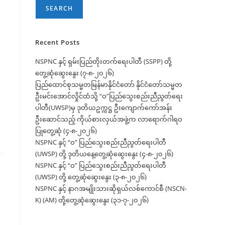
SEARCH
Recent Posts
NSPNC နှင့် ရှမ်းပြည်တိုးတက်ရေးပါတီ (SSPP) တို့
တွေ့ဆုံဆွေးနွေး (၇-၈-၂၀၂၆)
ပြည်ထောင်စုသမ္မတမြန်မာနိုင်ငံတော် နိုင်ငံတော်သမ္မတ
ဦးမင်းအောင်လှိုင်ထံသို့ “ဝ”ပြည်သွေးစည်းညီညွတ်ရေး
ပါတီ(UWSP)မှ ဒုတိယဥက္ကဋ္ဌ ဦးကျောက်ကော်အန်း
ဦးဆောင်သည့် ကိုယ်စားလှယ်အဖွဲ့က လာရောက်ဂါရဝ
ပြုတွေ့ဆုံ (၄-၈-၂၀၂၆)
NSPNC နှင့် “ဝ” ပြည်သွေးစည်းညီညွတ်ရေးပါတီ
(UWSP) တို့ ဒုတိယနေ့တွေ့ဆုံဆွေးနွေး (၄-၈-၂၀၂၆)
NSPNC နှင့် “ဝ” ပြည်သွေးစည်းညီညွတ်ရေးပါတီ
(UWSP) တို့ တွေ့ဆုံဆွေးနွေး (၃-၈-၂၀၂၆)
NSPNC နှင့် နာဂအမျိုးသားဆိုရှယ်လစ်ကောင်စီ (NSCN-
K) (AM) တို့တွေ့ဆုံဆွေးနွေး (၃၁-၇-၂၀၂၆)