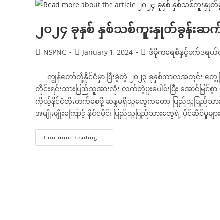
ပို့
သည့်
သဝဏ်လွှာ
ကောက်နုတ်ချက်
၂၀၂၄ ခုနှစ် နှစ်သစ်ကူးနှုတ်ခွန်
(၄-၁-၂၀၂၄)
Post
Post
Post
NSPNC
January 1, 2024
ဒီမိုကရေစီနှင့်ဖက်ဒရ
author:
published:
category:
ကျွန်တော်တို့နိုင်ငံမှာ ပြီးခဲ့တဲ့ ၂၀၂၃ ခုနှစ်ကာလအတွင်း တွေ့ကြု
တိုင်းရင်းသားပြည်သူအားလုံး လက်တွဲပူးပေါင်းပြီး အောင်မြင်စွာ ရ
ကိုယ့်နိုင်ငံတိုးတက်စေဖို့ ဆန္ဒမရှိသူတွေကတော့ ပြည်သူပြည်သား
အမျိုးမျိုးကြောင့် နိုင်ငံပိုင်၊ ပြည်သူပြည်သားတွေရဲ့ ပိုင်ဆိုင်မ
၂၀၂၄
Continue Reading
ခု
နှစ်
နှစ်
သစ်
ကူး
နှုတ်ခွန်းဆက်
စကား
ကောက်နုတ်ချက်
(၁-၁-၂၀၂၄)