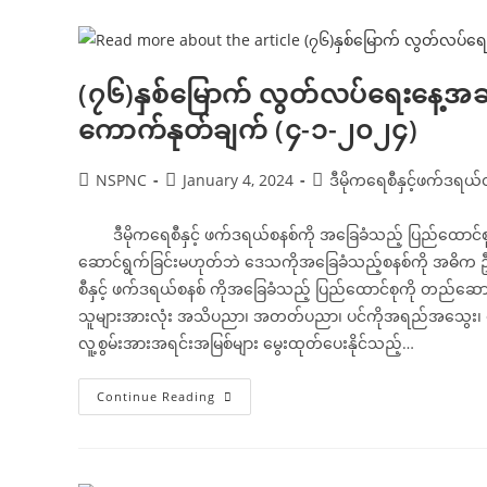
အခမ်းအနား
သို့
ပေး
ပို့
သည့်
သဝဏ်လွှာ
(၇၆)နှစ်မြောက် လွတ်လပ်ရေးနေ့အခမ
ကောက်နုတ်ချက်
(၁၀-၁-၂၀၂၄)
ကောက်နုတ်ချက် (၄-၁-၂၀၂၄)
Post
Post
Post
NSPNC
January 4, 2024
ဒီမိုကရေစီနှင့်ဖက်ဒရ
author:
published:
category:
ဒီမိုကရေစီနှင့် ဖက်ဒရယ်စနစ်ကို အခြေခံသည့် ပြည်ထောင်
ဆောင်ရွက်ခြင်းမဟုတ်ဘဲ ဒေသကိုအခြေခံသည့်စနစ်ကို အဓိက ဦးတည
စီနှင့် ဖက်ဒရယ်စနစ် ကိုအခြေခံသည့် ပြည်ထောင်စုကို တည်ဆ
သူများအားလုံး အသိပညာ၊ အတတ်ပညာ၊ ပင်ကိုအရည်အသွေး၊ စဉ်းစားတ
လူ့စွမ်းအားအရင်းအမြစ်များ မွေးထုတ်ပေးနိုင်သည့်…
(၇၆)နှစ်မြောက်
Continue Reading
လွတ်လပ်ရေး
နေ့
အခမ်းအနား
သို့
ပေး