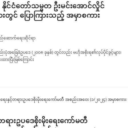
နိုင်ငံတော်သမ္မတ ဦးမင်းအောင်လှိုင်
ေးတွင် ပြောကြားသည့် အမှာစကား
တည်ဆောက်ရေးဆိုင်ရာ
ွဲ့စည်းပုံအခြေခံဥပဒေ (၂၀၀၈ ခုနှစ်) တွင်လည်း ဗဟိုအစိုးရ၏လုပ်ပိုင်ခွင့်များ၊
န်းထားပြီးဖြစ်ကြောင်း
့်တရားဥပဒေစိုးမိုးရေးကော်မတီ