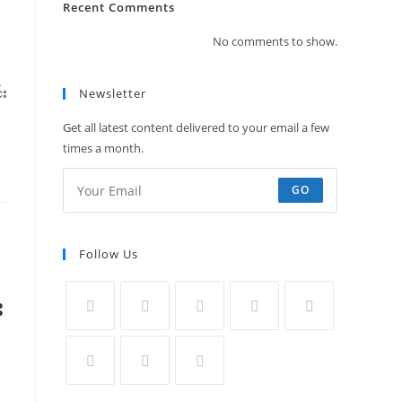
Recent Comments
No comments to show.
်း
Newsletter
Get all latest content delivered to your email a few
times a month.
GO
Follow Us
း
Opens
Opens
Opens
Opens
Opens
in
in
in
in
in
a
a
a
a
a
Opens
Opens
Opens