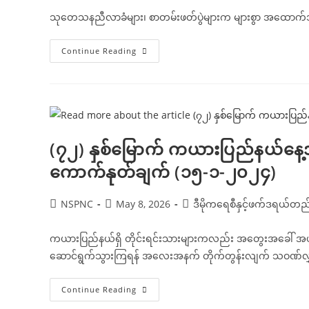
သုတေသနညီလာခံများ၊ စာတမ်းဖတ်ပွဲများက များစွာ အထောက်
(၂၃)
Continue Reading
ကြိမ်
မြောက်
ဝိဇ္ဇာ
နှင့်
သိပ္ပံ
သုတေသန
ညီလာခံ
ဖွင့်
ပွဲ
(၇၂) နှစ်မြောက် ကယားပြည်နယ်နေ့အ
အခမ်းအနား
တွင်
ကောက်နုတ်ချက် (၁၅-၁-၂၀၂၄)
ပြော
ကြား
သည့်
အမှာ
Post
Post
Post
NSPNC
May 8, 2026
ဒီမိုကရေစီနှင့်ဖက်ဒရယ်တ
စကား
ကောက်နုတ်ချက်
author:
published:
category:
(၂၆-၁-၂၀၂၄)
ကယားပြည်နယ်ရှိ တိုင်းရင်းသားများကလည်း အတွေးအခေါ် အယူအဆ မှ
ဆောင်ရွက်သွားကြရန် အလေးအနက် တိုက်တွန်းလျက် သဝဏ်လွှာ
(၇၂)
Continue Reading
နှစ်မြောက်
ကယားပြည်နယ်