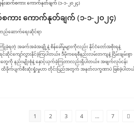
းဆက်စကား ကောက်နုတ်ချက် (၁-၁-၂၀၂၄)
ယ်တည်ဆောက်ရေးဆိုင်ရာ
ံခဲ့ရတဲ့ အခက်အခဲအချို့နဲ့ စိန်ခေါ်မှုများကိုလည်း နိုင်ငံတော်အစိုးရနဲ့
င်ဆိုင်ကျော်လွှားနိုင်ခဲ့ကြပါတယ်။ ဒီမိုကရေစီနည်းလမ်းတကျနဲ့ ငြိမ်းချမ်းစွာ
တွေကို နည်းမျိုးစုံနဲ့ နှောင့်ယှက်ခဲ့ကြတာလည်းရှိပါတယ်။ အဖျက်လုပ်ငန်း
ှုများ ထိခိုက်ပျက်စီးဆုံးရှုံးမှုဟာ တိုင်းပြည်အတွက် အနုတ်လက္ခဏာပဲ ဖြစ်ခဲ့ပါတယ
1
2
3
4
…
7
Go 