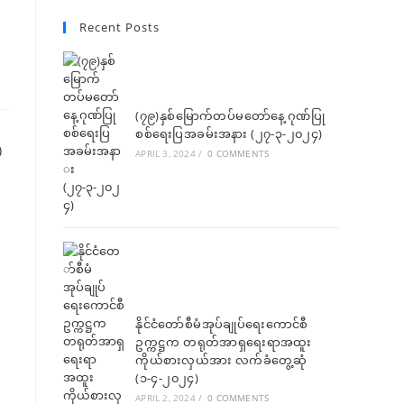
new
new
new
new
new
in
in
in
Recent Posts
tab
tab
tab
tab
tab
a
a
a
new
new
new
tab
tab
tab
(၇၉)နှစ်မြောက်တပ်မတော်နေ့ ဂုဏ်ပြု
စစ်ရေးပြအခမ်းအနား (၂၇-၃-၂၀၂၄)
APRIL 3, 2024
/
0 COMMENTS
နိုင်ငံတော်စီမံအုပ်ချုပ်ရေးကောင်စီ
ဥက္ကဋ္ဌက တရုတ်အာရှရေးရာအထူး
ကိုယ်စားလှယ်အား လက်ခံတွေ့ဆုံ
(၁-၄-၂၀၂၄)
APRIL 2, 2024
/
0 COMMENTS