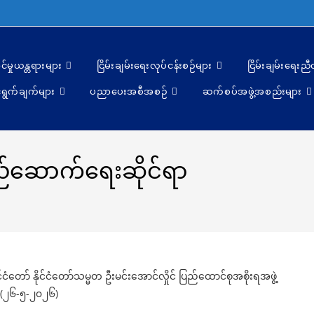
င်မှုယန္တရားများ
ငြိမ်းချမ်းရေးလုပ်ငန်းစဉ်များ
ငြိမ်းချမ်းရေးည
ရွက်ချက်များ
ပညာပေးအစီအစဉ်
ဆက်စပ်အဖွဲ့အစည်းများ
ည်ဆောက်ရေးဆိုင်ရာ