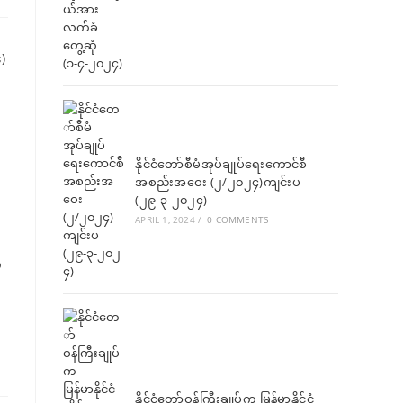
နိုင်ငံတော်စီမံအုပ်ချုပ်ရေးကောင်စီ
အစည်းအဝေး (၂/၂၀၂၄)ကျင်းပ
(၂၉-၃-၂၀၂၄)
APRIL 1, 2024
/
0 COMMENTS
ီ
နိုင်ငံတော်ဝန်ကြီးချုပ်က မြန်မာနိုင်ငံ