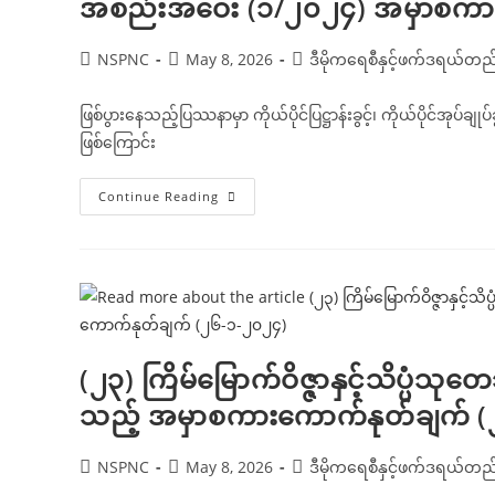
အစည်းအဝေး (၁/၂၀၂၄) အမှာစကား
သည့်
အမှာ
စကား
ကောက်နုတ်ချက်
Post
Post
Post
NSPNC
May 8, 2026
ဒီမိုကရေစီနှင့်ဖက်ဒရယ်တ
(၂၆-၅-၂၀၂၆)
author:
published:
category:
ဖြစ်ပွားနေသည့်ပြဿနာမှာ ကိုယ်ပိုင်ပြဋ္ဌာန်းခွင့်၊ ကိုယ်ပိုင်အုပ်ခ
ဖြစ်ကြောင်း
လုံခြုံရေး၊
Continue Reading
တည်ငြိမ်
အေးချမ်း
ရေး
နှင့်
တရား
ဥပဒေ
စိုး
မိုး
ရေး
ကော်မတီ
အစည်းအဝေး
(၂၃) ကြိမ်မြောက်ဝိဇ္ဇာနှင့်သိပ္ပံသ
(၁/၂၀၂၄)
အမှာ
သည့် အမှာစကားကောက်နုတ်ချက် (
စကား
ကောက်နုတ်ချက်
(၂၇-၁-၂၀၂၄)
Post
Post
Post
NSPNC
May 8, 2026
ဒီမိုကရေစီနှင့်ဖက်ဒရယ်တ
author:
published:
category: