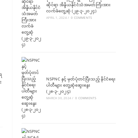
ဆိုင်ရာ အိန္ဒိယနိုင်ငံသံအမတ်ကြီးအား
လက်ခံတွေ့ဆုံ (၂၉-၃-၂၀၂၄)
APRIL 1, 2024
/
0 COMMENTS
ရေ
NSPNC နှင့် မှတ်ပုံတင်ပြီးသည့် နိုင်ငံရေး
း
ပါတီများ တွေ့ဆုံဆွေးနွေး
(၂၈-၃-၂၀၂၄)
MARCH 30, 2024
/
0 COMMENTS