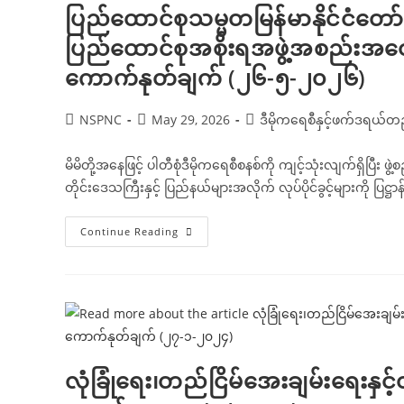
ပြည်ထောင်စုသမ္မတမြန်မာနိုင်ငံတော် 
ပြည်ထောင်စုအစိုးရအဖွဲ့အစည်းအဝ
ကောက်နုတ်ချက် (၂၆-၅-၂၀၂၆)
Post
Post
Post
NSPNC
May 29, 2026
ဒီမိုကရေစီနှင့်ဖက်ဒရယ်
author:
published:
category:
မိမိတို့အနေဖြင့် ပါတီစုံဒီမိုကရေစီစနစ်ကို ကျင့်သုံးလျက်ရှိပြီး ဖ
တိုင်းဒေသကြီးနှင့် ပြည်နယ်များအလိုက် လုပ်ပိုင်ခွင့်များကို ပြဋ္ဌာ
ပြည်ထောင်စု
Continue Reading
သမ္မတ
မြန်မာနိုင်ငံ
တော်
နိုင်ငံတော်
သမ္မတ
ဦးမင်း
အောင်လှိုင်
ပြည်ထောင်စု
အစိုးရအဖွဲ့
အစည်းအဝေး
တွင်
လုံခြုံရေး၊တည်ငြိမ်အေးချမ်းရေးနှင
ပြော
ကြား