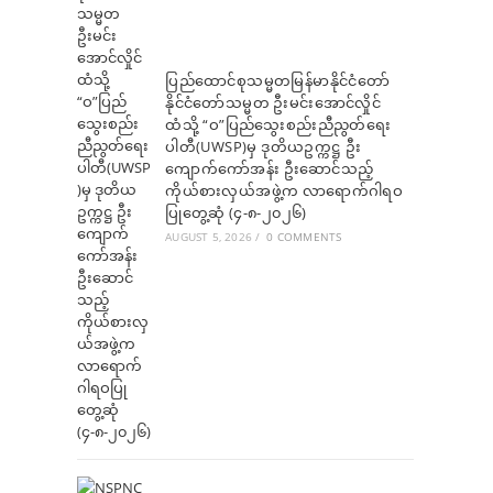
ပြည်ထောင်စုသမ္မတမြန်မာနိုင်ငံတော်
နိုင်ငံတော်သမ္မတ ဦးမင်းအောင်လှိုင်
ထံသို့ “ဝ”ပြည်သွေးစည်းညီညွတ်ရေး
ပါတီ(UWSP)မှ ဒုတိယဥက္ကဋ္ဌ ဦး
ကျောက်ကော်အန်း ဦးဆောင်သည့်
ကိုယ်စားလှယ်အဖွဲ့က လာရောက်ဂါရဝ
ပြုတွေ့ဆုံ (၄-၈-၂၀၂၆)
AUGUST 5, 2026
/
0 COMMENTS