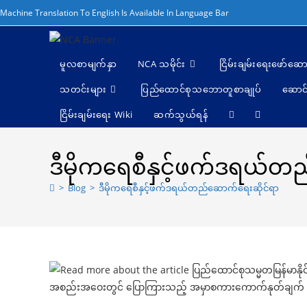
Skip
Machine Translation To English Is Available In Language Bar
to
content
မူလစာမျက်နှာ
NCA သမိုင်း
ငြိမ်းချမ်းရေးဖော်‌ဆော
သတင်းများ
ပြည်ထောင်စုသဘောတူစာချုပ်
ဆောင်
ငြိမ်းချမ်းရေး Wiki
ဆက်သွယ်ရန်
Toggle
website
ဒီမိုကရေစီနှင့်ဖက်ဒရယ်တ
search
>
Blog
>
ဒီမိုကရေစီနှင့်ဖက်ဒရယ်တည်ဆောက်ရေးဆိုင်ရာ