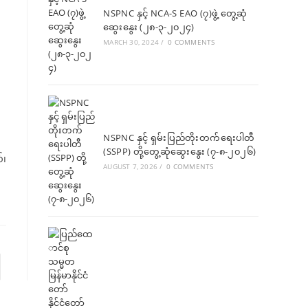
NSPNC နှင့် NCA-S EAO (၇)ဖွဲ့ တွေ့ဆုံ
ဆွေးနွေး (၂၈-၃-၂၀၂၄)
MARCH 30, 2024
/
0 COMMENTS
NSPNC နှင့် ရှမ်းပြည်တိုးတက်ရေးပါတီ
(SSPP) တို့တွေ့ဆုံဆွေးနွေး (၇-၈-၂၀၂၆)
်၊
AUGUST 7, 2026
/
0 COMMENTS
to the next page