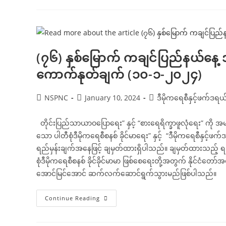
နေ့
အခမ်းအနား
သို့
ပေး
ပို့
သည့်
သဝဏ်လွှာ
(၇၆) နှစ်မြောက် ကချင်ပြည်နယ်နေ့ 
ကောက်နုတ်ချက်
(၁၅-၁-၂၀၂၄)
ကောက်နုတ်ချက် (၁၀-၁-၂၀၂၄)
Post
Post
Post
NSPNC
January 10, 2024
ဒီမိုကရေစီနှင့်ဖက်ဒ
author:
published:
category:
တိုင်းပြည်သာယာဝပြောရေး” နှင့် “စားရေရိက္ခာဖူလုံရေး” ကို အမ
သော ပါတီစုံဒီမိုကရေစီစနစ် ခိုင်မာရေး” နှင့် “ဒီမိုကရေစီနှင
ရည်မှန်းချက်အနေဖြင့် ချမှတ်ထားရှိပါသည်။ ချမှတ်ထားသည့် ရည်မ
စုံဒီမိုကရေစီစနစ် ခိုင်ခိုင်မာမာ ဖြစ်စေရေးတို့အတွက် နိုင်ငံတော်
အောင်မြင်အောင် ဆက်လက်ဆောင်ရွက်သွားမည်ဖြစ်ပါသည်။
(၇၆)
Continue Reading
နှစ်မြောက်
ကချင်ပြည်နယ်
နေ့