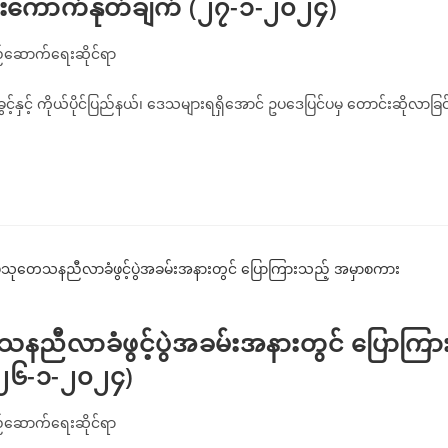
ကောက်နုတ်ချက် (၂၇-၁-၂၀၂၄)
ည်ဆောက်ရေးဆိုင်ရာ
ျုပ်ခွင့်နှင့် ကိုယ်ပိုင်ပြည်နယ်၊ ဒေသများရရှိအောင် ဥပဒေပြင်ပမှ တောင်းဆိုလာခြင
ုတေသနညီလာခံဖွင့်ပွဲအခမ်းအနားတွင် ပြောကြာ
၂၆-၁-၂၀၂၄)
ည်ဆောက်ရေးဆိုင်ရာ