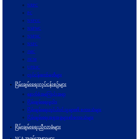
NRPC
PC
NSPCC
NSPWC
NSPNC
NSPC
JMC
JICM
UPDJC
လုပ်ငန်းကော်မတီများ
ငြိမ်းချမ်းရေးလုပ်ငန်းစဉ်များ
နောက်ခံအကြောင်းအရာ
ငြိမ်းချမ်းရေးမူဝါဒ
ငြိမ်းချမ်းရေးတွင်ပါဝင်သူများ၏ စကားသံများ
ငြိမ်းချမ်းရေးအစုအဖွဲ့များ၏စကားသံများ
ငြိမ်းချမ်းရေးညီလာခံများ
NCA အခမ်းအနားများ