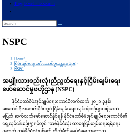
Toggle website search
NSPC
Home
>
ငြိမ်းချမ်းရေးဖော်‌ဆောင်မှုယန္တရားများ
>
NSPC
အမျိုးသားစည်းလုံးညီညွတ်ရေးနှင့်ငြိမ်းချမ်းရေး
ဖော်ဆောင်မှုဗဟိုဌာန (NSPC)
နိုင်ငံတော်စီမံအုပ်ချုပ်ရေးကောင်စီလက်ထက် ၂၀၂၁ ခုနှစ်၊
ဖေဖော်ဝါရီလနောက်ပိုင်းတွင် ငြိမ်းချမ်းရေး လုပ်ငန်းစဉ်များ စဉ်ဆက်
မပြတ် ဆက်လက်ဖော်ဆောင်နိုင်ရန် နိုင်ငံတော်စီမံအုပ်ချုပ်ရေးကောင်စီ၏
ရှေ့လုပ်ငန်းစဉ်(၅)ရပ်တွင် “တစ်နိုင်ငံလုံး ထာဝရငြိမ်းချမ်းရေးရရှိရေး
အတွက် တစ်နိုင်ငံလုံးပစ်ခတ် တိုက်ခိုက်မှုရပ်စဲရေးသဘောတူ