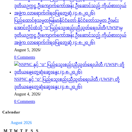
ပြည်ထောင်စုသမ္မတမြန်မာနိုင်ငံတော် နိုင်ငံတော်သမ္မတ ဦးမင်း
အောင်လှိုင်ထံသို့ “ဝ”ပြည်သွေးစည်းညီညွတ်ရေးပါတီ(UWSP)မှ
ဒုတိယဥက္ကဋ္ဌ ဦးကျောက်ကော်အန်း ဦးဆောင်သည့် ကိုယ်စားလှယ်
အဖွဲ့က လာရောက်ဂါရဝပြုတွေ့ဆုံ (၄-၈-၂၀၂၆)
August 5, 2026
/
0 Comments
NSPNC နှင့် “ဝ” ပြည်သွေးစည်းညီညွတ်ရေးပါတီ (UWSP) တို့
ဒုတိယနေ့တွေ့ဆုံဆွေးနွေး (၄-၈-၂၀၂၆)
August 4, 2026
/
0 Comments
Calendar
August 2026
M
T
W
T
F
S
S