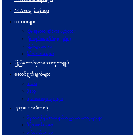
NCA စာချုပ်ဆိုင်ရာ
သတင်းများ
ငြိမ်းချမ်းရေးဆိုင်ရာ(ပြည်တွင်း)
ငြိမ်းချမ်းရေးဆိုင်ရာ(ပြည်ပ)
ပြည်တွင်းရေးရာ
နိုင်ငံတကာရေးရာ
ပြည်ထောင်စုသဘောတူစာချုပ်
ဆောင်ရွက်ချက်များ
ဓာတ်ပုံ
ဗွီဒီယို
ပညာပေးဆွေးနွေးမှုများ
ပညာပေးအစီအစဉ်
ဒီမိုကရေစီနှင့်ဖက်ဒရယ်တည်ဆောက်ရေးဆိုင်ရာ
ဒီမိုကရေစီရေးရာ
ဖက်ဒရယ်ရေးရာ