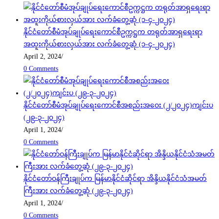
နိုင်ငံတော်စီမံအုပ်ချုပ်ရေးကောင်စီဥက္ကဋ္ဌက တရုတ်အာရှရေးရာ
အထူးကိုယ်စားလှယ်အား လက်ခံတွေ့ဆုံ (၁-၄-၂၀၂၄)
April 2, 2024
/
0 Comments
နိုင်ငံတော်စီမံအုပ်ချုပ်ရေးကောင်စီအစည်းအဝေး (၂/၂၀၂၄)ကျင်းပ
(၂၉-၃-၂၀၂၄)
April 1, 2024
/
0 Comments
နိုင်ငံတော်ဝန်ကြီးချုပ်က မြန်မာနိုင်ငံဆိုင်ရာ အိန္ဒိယနိုင်ငံသံအမတ်
ကြီးအား လက်ခံတွေ့ဆုံ (၂၉-၃-၂၀၂၄)
April 1, 2024
/
0 Comments