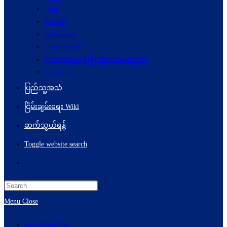
ကဗျာ
ကာတွန်း
အစီရင်ခံစာ
E-Newsletters
သုတေသနနှင့်ဖွံ့ဖြိုးတိုးတက်ရေးဆိုင်ရာ
Acronyms
ပြည်သူ့အသံ
ငြိမ်းချမ်းရေး Wiki
ဆက်သွယ်ရန်
Toggle website search
Menu
Close
မူလစာမျက်နှာ