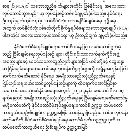
စာချုပ်(NCA)ပါ သဘောတူညီချက်များအတိုင်း ဖြစ်နိုင်သမျှ အလေးထား
လုပ်ဆောင်သွားမည်” ဟု လုပ်ငန်းစဉ်တစ်ရပ်ချမှတ်ခဲ့ပါသည်။ နိုင်ငံရေး
ဦးတည်ချက်တွင်လည်း “တစ်နိုင်ငံလုံး ထာဝရငြိမ်းချမ်းရေး ရရှိရေး
အတွက် တစ်နိုင်ငံလုံးပစ်ခတ်တိုက်ခိုက်မှုရပ်စဲရေးသဘောတူစာချုပ် (NCA)
ပါအတိုင်း အလေးထားလုပ်ဆောင်ရေး”ဟု ဦးတည်ချက် ချမှတ်ခဲ့ပါသည်။
နိုင်ငံတော်စီမံအုပ်ချုပ်ရေးကောင်စီအနေဖြင့် ယခင်ဆောင်ရွက်ခဲ့
သည့် ငြိမ်းချမ်းရေးလုပ်ငန်းစဉ် များ၊ တိုင်းရင်းသားလက်နက်ကိုင်အဖွဲ့
အစည်းများနှင့် ယခင်သဘောတူညီချက်များအပြင် ယင်းတို့နှင့် ဆွေးနွေး
ဆဲ ငြိမ်းချမ်းရေးဖော်ဆောင်ရေးလုပ်ငန်းကိစ္စရပ်များကို အရှိန်အဟုန်မပြတ်
ဆက်လက်ဖော်ဆောင် နိုင်ရေး၊ အမျိုးသားစည်းလုံးညီညွတ်ရေးနှင့်
ငြိမ်းချမ်းရေးဖော်ဆောင်မှုလုပ်ငန်းစဉ်များကို ထိရောက်အောင်မြင်စွာ
အကောင်အထည်ဖော်နိုင်စေရေးအတွက် ၂၀၂၁ ခုနှစ်၊ ဖေဖော်ဝါရီလ ၁၇
ရက်နေ့တွင် အမျိုးသားစည်းလုံးညီညွတ်ရေးနှင့်ငြိမ်းချမ်းရေးဖော်ဆောင်မှု
ဗဟိုကော်မတီကို နိုင်ငံတော်စီမံအုပ်ချုပ်ရေးကောင်စီ ဥက္ကဋ္ဌ၊ တပ်မတော်
ကာကွယ်ရေးဦးစီးချုပ်က ဥက္ကဋ္ဌအဖြစ် တာဝန်ယူ၍လည်းကောင်း၊ လုပ်ငန်း
ကော်မတီကို နိုင်ငံတော်စီမံအုပ်ချုပ်ရေးကောင်စီ ဒုတိယဥက္ကဋ္ဌ၊ ဒုတိယ
တပ်မတော်ကာကွယ်ရေး ဦးစီးချုပ်က ဥက္ကဋ္ဌအဖြစ်