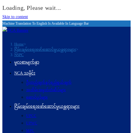
Loading, Please wait...
Skip to content
Machine Translation To English Is Available In Language Bar
Home
>
ငြိမ်းချမ်းရေးဖော်‌ဆောင်မှုယန္တရားများ
>
NSPC
မူလစာမျက်နှာ
NCA သမိုင်း
ဦးတည်ချက်နှင့်ရည်ရွယ်ချက်
အထိမ်းအမှတ်တံဆိပ်များ
ဆောင်ပုဒ်များ
ငြိမ်းချမ်းရေးဖော်‌ဆောင်မှုယန္တရားများ
UPCC
UPWC
MPC