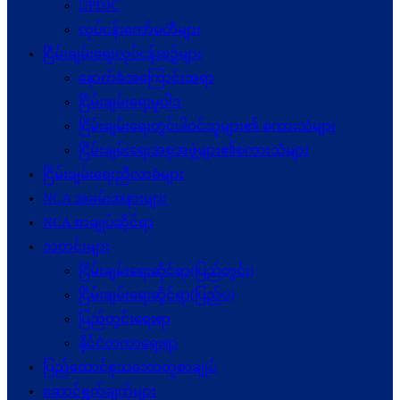
UPDJC
လုပ်ငန်းကော်မတီများ
ငြိမ်းချမ်းရေးလုပ်ငန်းစဉ်များ
နောက်ခံအကြောင်းအရာ
ငြိမ်းချမ်းရေးမူဝါဒ
ငြိမ်းချမ်းရေးတွင်ပါဝင်သူများ၏ စကားသံများ
ငြိမ်းချမ်းရေးအစုအဖွဲ့များ၏စကားသံများ
ငြိမ်းချမ်းရေးညီလာခံများ
NCA အခမ်းအနားများ
NCA စာချုပ်ဆိုင်ရာ
သတင်းများ
ငြိမ်းချမ်းရေးဆိုင်ရာ(ပြည်တွင်း)
ငြိမ်းချမ်းရေးဆိုင်ရာ(ပြည်ပ)
ပြည်တွင်းရေးရာ
နိုင်ငံတကာရေးရာ
ပြည်ထောင်စုသဘောတူစာချုပ်
ဆောင်ရွက်ချက်များ