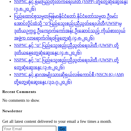
NSPNC နှင့် ရှမ်းပြည်တိုးတက်ရေးပါတီ (SSPP) တို့တွေ့ဆုံဆွေးနွေး
(၇-၈-၂၀၂၆)
ပြည်ထောင်စုသမ္မတမြန်မာနိုင်ငံတော် နိုင်ငံတော်သမ္မတ ဦးမင်း
အောင်လှိုင်ထံသို့ “ဝ”ပြည်သွေးစည်းညီညွတ်ရေးပါတီ(UWSP)မှ
ဒုတိယဥက္ကဋ္ဌ ဦးကျောက်ကော်အန်း ဦးဆောင်သည့် ကိုယ်စားလှယ်
အဖွဲ့က လာရောက်ဂါရဝပြုတွေ့ဆုံ (၄-၈-၂၀၂၆)
NSPNC နှင့် “ဝ” ပြည်သွေးစည်းညီညွတ်ရေးပါတီ (UWSP) တို့
ဒုတိယနေ့တွေ့ဆုံဆွေးနွေး (၄-၈-၂၀၂၆)
NSPNC နှင့် “ဝ” ပြည်သွေးစည်းညီညွတ်ရေးပါတီ (UWSP) တို့
တွေ့ဆုံဆွေးနွေး (၃-၈-၂၀၂၆)
NSPNC နှင့် နာဂအမျိုးသားဆိုရှယ်လစ်ကောင်စီ (NSCN-K) (AM)
တို့တွေ့ဆုံဆွေးနွေး (၃၁-၇-၂၀၂၆)
Recent Comments
No comments to show.
Newsletter
Get all latest content delivered to your email a few times a month.
Go