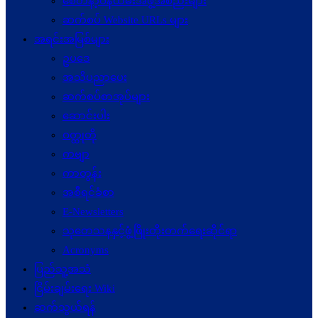
စေတနာ့ဝန်ထမ်းအဖွဲ့အစည်းများ
ဆက်စပ် Website URLs များ
အရင်းအမြစ်များ
ဥပဒေ
အသိပညာပေး
ဆက်စပ်စာအုပ်များ
ဆောင်းပါး
ဝတ္ထုတို
ကဗျာ
ကာတွန်း
အစီရင်ခံစာ
E-Newsletters
သုတေသနနှင့်ဖွံ့ဖြိုးတိုးတက်ရေးဆိုင်ရာ
Acronyms
ပြည်သူ့အသံ
ငြိမ်းချမ်းရေး Wiki
ဆက်သွယ်ရန်