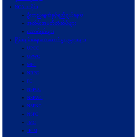
NCA သမိုင်း
ဦးတည်ချက်နှင့်ရည်ရွယ်ချက်
အထိမ်းအမှတ်တံဆိပ်များ
ဆောင်ပုဒ်များ
ငြိမ်းချမ်းရေးဖော်‌ဆောင်မှုယန္တရားများ
UPCC
UPWC
MPC
NRPC
PC
NSPCC
NSPWC
NSPNC
NSPC
JMC
JICM