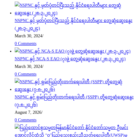
NSPNC နှင့် မှတ်ပုံတင်ပြီးသည့် နိုင်ငံရေးပါတီများ တွေ့ဆုံဆွေးနွေး
(၂၈-၃-၂၀၂၄)
March 30, 2024
/
0 Comments
NSPNC နှင့် NCA-S EAO (၇)ဖွဲ့ တွေ့ဆုံဆွေးနွေး (၂၈-၃-၂၀၂၄)
March 30, 2024
/
0 Comments
NSPNC နှင့် ရှမ်းပြည်တိုးတက်ရေးပါတီ (SSPP) တို့တွေ့ဆုံဆွေးနွေး
(၇-၈-၂၀၂၆)
August 7, 2026
/
0 Comments