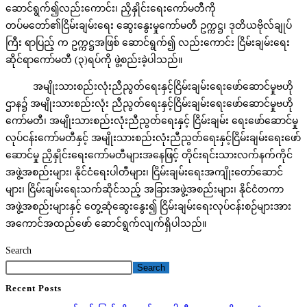
ဆောင်ရွက်၍လည်းကောင်း၊ ညှိနှိုင်းရေးကော်မတီကို
တပ်မတော်၏ငြိမ်းချမ်းရေး ဆွေးနွေးမှုကော်မတီ ဥက္ကဋ္ဌ၊ ဒုတိယဗိုလ်ချုပ်
ကြီး ရာပြည့် က ဥက္ကဋ္ဌအဖြစ် ဆောင်ရွက်၍ လည်းကောင်း ငြိမ်းချမ်းရေး
ဆိုင်ရာကော်မတီ (၃)ရပ်ကို ဖွဲ့စည်းခဲ့ပါသည်။
အမျိုးသားစည်းလုံးညီညွတ်ရေးနှင့်ငြိမ်းချမ်းရေးဖော်ဆောင်မှုဗဟို
ဌာန၌ အမျိုးသားစည်းလုံး ညီညွတ်ရေးနှင့်ငြိမ်းချမ်းရေးဖော်ဆောင်မှုဗဟို
ကော်မတီ၊ အမျိုးသားစည်းလုံးညီညွတ်ရေးနှင့် ငြိမ်းချမ်း ရေးဖော်ဆောင်မှု
လုပ်ငန်းကော်မတီနှင့် အမျိုးသားစည်းလုံးညီညွတ်ရေးနှင့်ငြိမ်းချမ်းရေးဖော်
ဆောင်မှု ညှိနှိုင်းရေးကော်မတီများအနေဖြင့် တိုင်းရင်းသားလက်နက်ကိုင်
အဖွဲ့အစည်းများ၊ နိုင်ငံရေးပါတီများ၊ ငြိမ်းချမ်းရေးအကျိုးတော်ဆောင်
များ၊ ငြိမ်းချမ်းရေးသက်ဆိုင်သည့် အခြားအဖွဲ့အစည်းများ၊ နိုင်ငံတကာ
အဖွဲ့အစည်းများနှင့် တွေ့ဆုံဆွေးနွေး၍ ငြိမ်းချမ်းရေးလုပ်ငန်းစဉ်များအား
အကောင်အထည်ဖော် ဆောင်ရွက်လျက်ရှိပါသည်။
Search
Search
Recent Posts