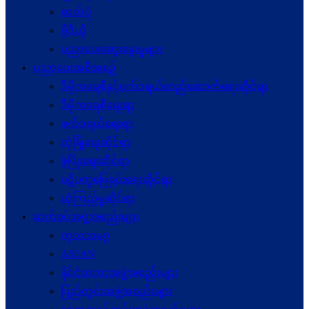
ဓာတ်ပုံ
ဗွီဒီယို
ပညာပေးဆွေးနွေးမှုများ
ပညာပေးအစီအစဉ်
ဒီမိုကရေစီနှင့်ဖက်ဒရယ်တည်ဆောက်ရေးဆိုင်ရာ
ဒီမိုကရေစီရေးရာ
ဖက်ဒရယ်ရေးရာ
လုံခြုံရေးဆိုင်ရာ
ဖွံဖြိုးရေးဆိုင်ရာ
ပဋိပက္ခ‌ဖြေရှင်းရေးဆိုင်ရာ
ယုံကြည်မှုဆိုင်ရာ
ဆက်စပ်အဖွဲ့အစည်းများ
ကုလသမဂ္ဂ
ASEAN
နိုင်ငံတကာအဖွဲ့အစည်းများ
ပြည်တွင်းအဖွဲ့အစည်းများ