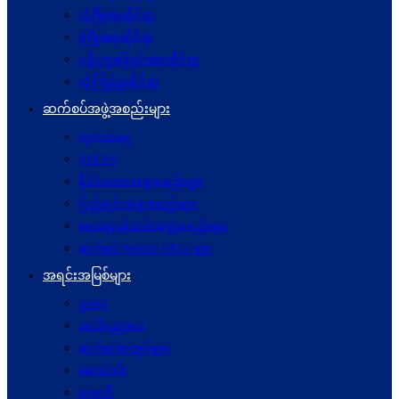
လုံခြုံရေးဆိုင်ရာ
ဖွံဖြိုးရေးဆိုင်ရာ
ပဋိပက္ခ‌ဖြေရှင်းရေးဆိုင်ရာ
ယုံကြည်မှုဆိုင်ရာ
ဆက်စပ်အဖွဲ့အစည်းများ
ကုလသမဂ္ဂ
ASEAN
နိုင်ငံတကာအဖွဲ့အစည်းများ
ပြည်တွင်းအဖွဲ့အစည်းများ
စေတနာ့ဝန်ထမ်းအဖွဲ့အစည်းများ
ဆက်စပ် Website URLs များ
အရင်းအမြစ်များ
ဥပဒေ
အသိပညာပေး
ဆက်စပ်စာအုပ်များ
ဆောင်းပါး
ဝတ္ထုတို