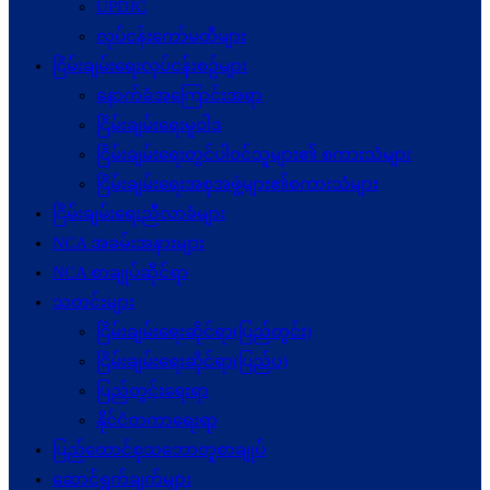
UPDJC
လုပ်ငန်းကော်မတီများ
ငြိမ်းချမ်းရေးလုပ်ငန်းစဉ်များ
နောက်ခံအကြောင်းအရာ
ငြိမ်းချမ်းရေးမူဝါဒ
ငြိမ်းချမ်းရေးတွင်ပါဝင်သူများ၏ စကားသံများ
ငြိမ်းချမ်းရေးအစုအဖွဲ့များ၏စကားသံများ
ငြိမ်းချမ်းရေးညီလာခံများ
NCA အခမ်းအနားများ
NCA စာချုပ်ဆိုင်ရာ
သတင်းများ
ငြိမ်းချမ်းရေးဆိုင်ရာ(ပြည်တွင်း)
ငြိမ်းချမ်းရေးဆိုင်ရာ(ပြည်ပ)
ပြည်တွင်းရေးရာ
နိုင်ငံတကာရေးရာ
ပြည်ထောင်စုသဘောတူစာချုပ်
ဆောင်ရွက်ချက်များ