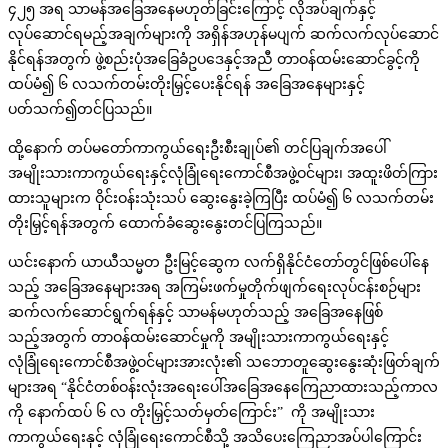
၄၂၅ အရ သာမန်အခြေအနေမဟုတ်ခြင်းကြောင့် လိုအပ်ချက်နှင့်
လုပ်ဆောင်ရမည့်အချက်များကို အရှိန်အဟုန်မပျက် ဆက်လက်လုပ်ဆောင်
နိုင်ရန်အတွက် ဖွဲ့စည်းပုံအခြေခံဥပဒေနှင့်အညီ တာဝန်ထမ်းဆောင်ခွင့်ကို
ထပ်မံ၍ ၆ လသက်တမ်းတိုးမြှင့်ပေးနိုင်ရန် အခြေအနေများနှင့်
ပတ်သက်၍တင်ပြသည်။
ထို့နောက် တပ်မတော်ကာကွယ်ရေးဦးစီးချုပ်၏ တင်ပြချက်အပေါ်
အမျိုးသားကာကွယ်ရေးနှင့်လုံခြုံရေးကောင်စီအဖွဲ့ဝင်များ၊ အထူးဖိတ်ကြား
ထားသူများက ဝိုင်းဝန်းသုံးသပ် ဆွေးနွေးခဲ့ကြပြီး ထပ်မံ၍ ၆ လသက်တမ်း
တိုးမြှင့်ရန်အတွက် ထောက်ခံဆွေးနွေးတင်ပြကြသည်။
ယင်းနောက် ယာယီသမ္မတ ဦးမြင့်ဆွေက လက်ရှိနိုင်ငံတော်တွင်ဖြစ်ပေါ်နေ
သည့် အခြေအနေများအရ အကြမ်းဖက်မှုတိုက်ဖျက်ရေးလုပ်ငန်းစဉ်များ
ဆက်လက်ဆောင်ရွက်ရန်နှင့် သာမန်မဟုတ်သည့် အခြေအနေဖြစ်
သည့်အတွက် တာဝန်ထမ်းဆောင်မှုကို အမျိုးသားကာကွယ်ရေးနှင့်
လုံခြုံရေးကောင်စီအဖွဲ့ဝင်များအားလုံး၏ သဘောတူဆွေးနွေးဆုံးဖြတ်ချက်
များအရ “နိုင်ငံတစ်ဝန်းလုံးအရေးပေါ်အခြေအနေကြေညာထားသည့်ကာလ
ကို နောက်ထပ် ၆ လ တိုးမြှင့်သတ်မှတ်ကြောင်း” ကို အမျိုးသား
ကာကွယ်ရေးနှင့် လုံခြုံရေးကောင်စီသို့ အသိပေးကြေညာအပ်ပါကြောင်း