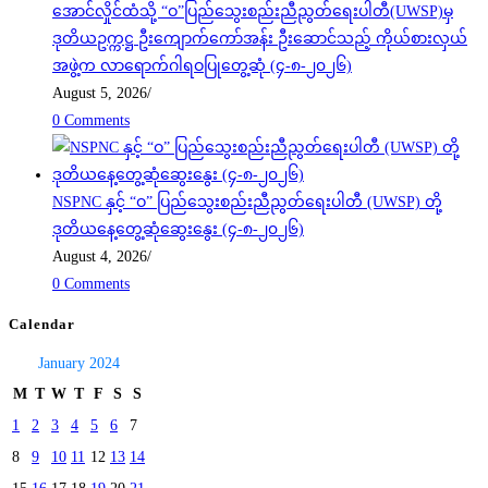
အောင်လှိုင်ထံသို့ “ဝ”ပြည်သွေးစည်းညီညွတ်ရေးပါတီ(UWSP)မှ
ဒုတိယဥက္ကဋ္ဌ ဦးကျောက်ကော်အန်း ဦးဆောင်သည့် ကိုယ်စားလှယ်
အဖွဲ့က လာရောက်ဂါရဝပြုတွေ့ဆုံ (၄-၈-၂၀၂၆)
August 5, 2026
/
0 Comments
NSPNC နှင့် “ဝ” ပြည်သွေးစည်းညီညွတ်ရေးပါတီ (UWSP) တို့
ဒုတိယနေ့တွေ့ဆုံဆွေးနွေး (၄-၈-၂၀၂၆)
August 4, 2026
/
0 Comments
Calendar
January 2024
M
T
W
T
F
S
S
1
2
3
4
5
6
7
8
9
10
11
12
13
14