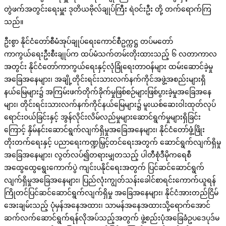
တွဲဖက်အတွင်းရေးမှူး ဒုတိယဗိုလ်ချုပ်ကြီး ရဲဝင်းဦး တို့ တက်ရောက်ကြ
သည်။
ဦးစွာ နိုင်ငံတော်စီမံအုပ်ချုပ်ရေးကောင်စီဥက္ကဋ္ဌ တပ်မတော်
ကာကွယ်ရေးဦးစီးချုပ်က ထပ်မံသက်တမ်းတိုးထားသည့် ၆ လတာကာလ
အတွင်း နိုင်ငံတော်ကာကွယ်ရေးနှင့်လုံခြုံရေးတာဝန်များ ထမ်းဆောင်ခဲ့မှု
အခြေအနေများ၊ အချို့တိုင်းရင်းသားလက်နက်ကိုင်အဖွဲ့အစည်းများရှိ
နယ်မြေများ၌ အကြမ်းဖက်တိုက်ခိုက်မှုဖြစ်စဉ်များဖြစ်ပွားခဲ့မှုအခြေအနေ
များ၊ တိုင်းရင်းသားလက်နက်ကိုင်နယ်မြေများ၌ မူးယစ်ဆေးဝါးထုတ်လုပ်
ရောင်းဝယ်ခြင်းနှင့် အွန်လိုင်းလိမ်လည်မှုများဆောင်ရွက်မှုများရှိခြင်း
ကြောင့် နှိမ်နင်းဆောင်ရွက်လျက်ရှိမှုအခြေအနေများ၊ နိုင်ငံတော်ဖွံ့ဖြိုး
တိုးတက်ရေးနှင့် ပညာရေးကဏ္ဍမြှင့်တင်ရေးအတွက် ဆောင်ရွက်လျက်ရှိမှု
အခြေအနေများ၊ လွတ်လပ်၍တရားမျှတသည့် ပါတီစုံဒီမိုကရေစီ
အထွေထွေရွေးကောက်ပွဲ ကျင်းပနိုင်ရေးအတွက် ပြင်ဆင်ဆောင်ရွက်
လျက်ရှိမှုအခြေအနေများ၊ ပြည်လုံးကျွတ်သန်းခေါင်စာရင်းကောက်ယူရန်
ကြိုတင်ပြင်ဆင်ဆောင်ရွက်လျက်ရှိမှု အခြေအနေများ၊ နိုင်ငံအားတည်ငြိမ်
အေးချမ်းသည့် ပုံမှန်အနေအထား၊ သာမန်အနေအထားသို့ရောက်အောင်
ဆက်လက်ဆောင်ရွက်ရန်လိုအပ်သည့်အတွက် ဖွဲ့စည်းပုံအခြေခံဥပဒေပုဒ်မ