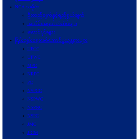
NCA သမိုင်း
ဦးတည်ချက်နှင့်ရည်ရွယ်ချက်
အထိမ်းအမှတ်တံဆိပ်များ
ဆောင်ပုဒ်များ
ငြိမ်းချမ်းရေးဖော်‌ဆောင်မှုယန္တရားများ
UPCC
UPWC
MPC
NRPC
PC
NSPCC
NSPWC
NSPNC
NSPC
JMC
JICM