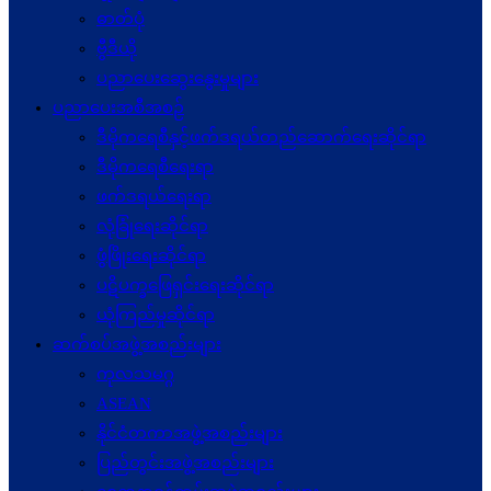
ဓာတ်ပုံ
ဗွီဒီယို
ပညာပေးဆွေးနွေးမှုများ
ပညာပေးအစီအစဉ်
ဒီမိုကရေစီနှင့်ဖက်ဒရယ်တည်ဆောက်ရေးဆိုင်ရာ
ဒီမိုကရေစီရေးရာ
ဖက်ဒရယ်ရေးရာ
လုံခြုံရေးဆိုင်ရာ
ဖွံဖြိုးရေးဆိုင်ရာ
ပဋိပက္ခ‌ဖြေရှင်းရေးဆိုင်ရာ
ယုံကြည်မှုဆိုင်ရာ
ဆက်စပ်အဖွဲ့အစည်းများ
ကုလသမဂ္ဂ
ASEAN
နိုင်ငံတကာအဖွဲ့အစည်းများ
ပြည်တွင်းအဖွဲ့အစည်းများ