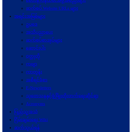
စေတနာ့ဝန်ထမ်းအဖွဲ့အစည်းများ
ဆက်စပ် Website URLs များ
အရင်းအမြစ်များ
ဥပဒေ
အသိပညာပေး
ဆက်စပ်စာအုပ်များ
ဆောင်းပါး
ဝတ္ထုတို
ကဗျာ
ကာတွန်း
အစီရင်ခံစာ
E-Newsletters
သုတေသနနှင့်ဖွံ့ဖြိုးတိုးတက်ရေးဆိုင်ရာ
Acronyms
ပြည်သူ့အသံ
ငြိမ်းချမ်းရေး Wiki
ဆက်သွယ်ရန်