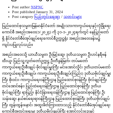
Post author:
NSPNC
Post published:
January 31, 2024
Post category:
ပြည်တွင်းရေးရာ
/
သတင်းများ
ပြည်ထောင်စုသမ္မတမြန်မာနိုင်ငံတော် အမျိုးသားကာကွယ်ရေးနှင့်လုံခြုံရေး
ကောင်စီ အစည်းအဝေး(၁/၂၀၂၄) ကို ၃၁-၁-၂၀၂၄ရက်တွင် နေပြည်တော်
ရှိ နိုင်ငံတော်စီမံအုပ်ချုပ်ရေးကောင်စီဥက္ကဋ္ဌရုံး အစည်းအဝေးခန်းမ၌
ကျင်းပပြုလုပ်သည်။
အစည်းအဝေးသို့ ယာယီသမ္မတ ဦးမြင့်ဆွေ၊ ဒုတိယသမ္မတ ဦးဟင်နရီဗန်
ထီးယူ၊ ပြည်သူ့လွှတ်တော်ဥက္ကဋ္ဌ ဦးတီခွန်မြတ်၊ တပ်မတော်
ကာကွယ်ရေးဦးစီးချုပ် ဗိုလ်ချုပ်မှူးကြီး မင်းအောင်လှိုင်၊ ဒုတိယတပ်မတော်
ကာကွယ်ရေးဦးစီးချုပ်၊ ကာကွယ်ရေးဦးစီးချုပ်(ကြည်း) ဒုတိယဗိုလ်ချုပ်မှူး
ကြီး စိုးဝင်း၊ ကာကွယ်ရေးဝန်ကြီးဌာန ပြည်ထောင်စုဝန်ကြီး ဗိုလ်ချုပ်ကြီး
တင်အောင်စန်း၊ ပြည်ထဲရေးဝန်ကြီးဌာန ပြည်ထောင်စုဝန်ကြီး ဒုတိယ
ဗိုလ်ချုပ်ကြီး ရာပြည့်၊ နိုင်ငံခြားရေးဝန်ကြီးဌာန ပြည်ထောင်စုဝန်ကြီး ဦး
သန်းဆွေ၊ နယ်စပ်ရေးရာဝန်ကြီးဌာန ပြည်ထောင်စုဝန်ကြီး ဒုတိယဗိုလ်ချုပ်
ကြီး ထွန်းထွန်းနောင်၊ အထူးဖိတ်ကြားထားသည့် နိုင်ငံတော်စီမံအုပ်ချုပ်ရေး
ကောင်စီအတွင်းရေးမှူး ဒုတိယဗိုလ်ချုပ်ကြီး အောင်လင်းဒွေးနှင့်