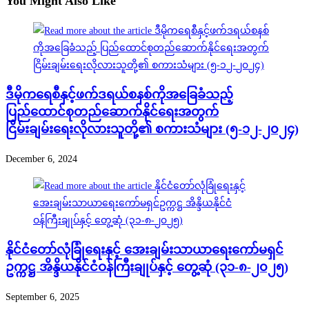
You Might Also Like
ဒီမိုကရေစီနှင့်ဖက်ဒရယ်စနစ်ကိုအခြေခံသည့်
ပြည်ထောင်စုတည်ဆောက်နိုင်ရေးအတွက်
ငြိမ်းချမ်းရေးလိုလားသူတို့၏ စကားသံများ (၅-၁၂-၂၀၂၄)
December 6, 2024
နိုင်ငံတော်လုံခြုံရေးနှင့် အေးချမ်းသာယာရေးကော်မရှင်
ဥက္ကဋ္ဌ အိန္ဒိယနိုင်ငံဝန်ကြီးချုပ်နှင့် တွေ့ဆုံ (၃၁-၈-၂၀၂၅)
September 6, 2025