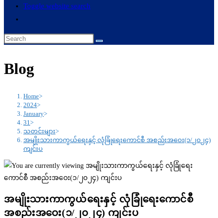
Toggle website search
Blog
Home
>
2024
>
January
>
31
>
သတင်းများ
>
အမျိုးသားကာကွယ်ရေးနှင့် လုံခြုံရေးကောင်စီ အစည်းအဝေး(၁/၂၀၂၄)
ကျင်းပ
အမျိုးသားကာကွယ်ရေးနှင့် လုံခြုံရေးကောင်စီ
အစည်းအဝေး(၁/၂၀၂၄) ကျင်းပ