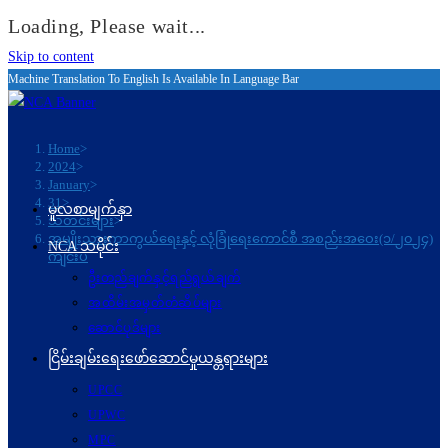
Loading, Please wait...
Skip to content
Machine Translation To English Is Available In Language Bar
Home
>
2024
>
January
>
31
>
မူလစာမျက်နှာ
သတင်းများ
>
အမျိုးသားကာကွယ်ရေးနှင့် လုံခြုံရေးကောင်စီ အစည်းအဝေး(၁/၂၀၂၄)
NCA သမိုင်း
ကျင်းပ
ဦးတည်ချက်နှင့်ရည်ရွယ်ချက်
အထိမ်းအမှတ်တံဆိပ်များ
ဆောင်ပုဒ်များ
ငြိမ်းချမ်းရေးဖော်‌ဆောင်မှုယန္တရားများ
UPCC
UPWC
MPC