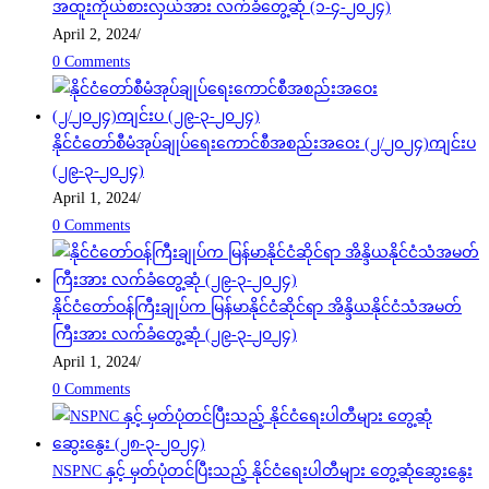
အထူးကိုယ်စားလှယ်အား လက်ခံတွေ့ဆုံ (၁-၄-၂၀၂၄)
April 2, 2024
/
0 Comments
နိုင်ငံတော်စီမံအုပ်ချုပ်ရေးကောင်စီအစည်းအဝေး (၂/၂၀၂၄)ကျင်းပ
(၂၉-၃-၂၀၂၄)
April 1, 2024
/
0 Comments
နိုင်ငံတော်ဝန်ကြီးချုပ်က မြန်မာနိုင်ငံဆိုင်ရာ အိန္ဒိယနိုင်ငံသံအမတ်
ကြီးအား လက်ခံတွေ့ဆုံ (၂၉-၃-၂၀၂၄)
April 1, 2024
/
0 Comments
NSPNC နှင့် မှတ်ပုံတင်ပြီးသည့် နိုင်ငံရေးပါတီများ တွေ့ဆုံဆွေးနွေး