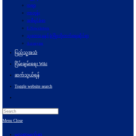
ကဗျာ
ကာတွန်း
အစီရင်ခံစာ
E-Newsletters
သုတေသနနှင့်ဖွံ့ဖြိုးတိုးတက်ရေးဆိုင်ရာ
Acronyms
ပြည်သူ့အသံ
ငြိမ်းချမ်းရေး Wiki
ဆက်သွယ်ရန်
Toggle website search
Menu
Close
မူလစာမျက်နှာ