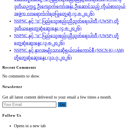
ဒုတိယဥက္ကဋ္ဌ ဦးကျောက်ကော်အန်း ဦးဆောင်သည့် ကိုယ်စားလှယ်
အဖွဲ့က လာရောက်ဂါရဝပြုတွေ့ဆုံ (၄-၈-၂၀၂၆)
NSPNC နှင့် “ဝ” ပြည်သွေးစည်းညီညွတ်ရေးပါတီ (UWSP) တို့
ဒုတိယနေ့တွေ့ဆုံဆွေးနွေး (၄-၈-၂၀၂၆)
NSPNC နှင့် “ဝ” ပြည်သွေးစည်းညီညွတ်ရေးပါတီ (UWSP) တို့
တွေ့ဆုံဆွေးနွေး (၃-၈-၂၀၂၆)
NSPNC နှင့် နာဂအမျိုးသားဆိုရှယ်လစ်ကောင်စီ (NSCN-K) (AM)
တို့တွေ့ဆုံဆွေးနွေး (၃၁-၇-၂၀၂၆)
Recent Comments
No comments to show.
Newsletter
Get all latest content delivered to your email a few times a month.
Go
Follow Us
Opens in a new tab