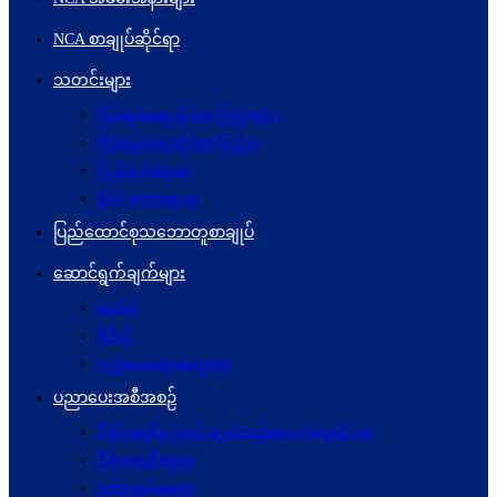
NCA စာချုပ်ဆိုင်ရာ
သတင်းများ
ငြိမ်းချမ်းရေးဆိုင်ရာ(ပြည်တွင်း)
ငြိမ်းချမ်းရေးဆိုင်ရာ(ပြည်ပ)
ပြည်တွင်းရေးရာ
နိုင်ငံတကာရေးရာ
ပြည်ထောင်စုသဘောတူစာချုပ်
ဆောင်ရွက်ချက်များ
ဓာတ်ပုံ
ဗွီဒီယို
ပညာပေးဆွေးနွေးမှုများ
ပညာပေးအစီအစဉ်
ဒီမိုကရေစီနှင့်ဖက်ဒရယ်တည်ဆောက်ရေးဆိုင်ရာ
ဒီမိုကရေစီရေးရာ
ဖက်ဒရယ်ရေးရာ