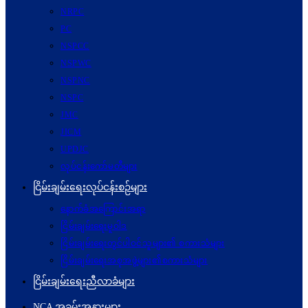
NRPC
PC
NSPCC
NSPWC
NSPNC
NSPC
JMC
JICM
UPDJC
လုပ်ငန်းကော်မတီများ
ငြိမ်းချမ်းရေးလုပ်ငန်းစဉ်များ
နောက်ခံအကြောင်းအရာ
ငြိမ်းချမ်းရေးမူဝါဒ
ငြိမ်းချမ်းရေးတွင်ပါဝင်သူများ၏ စကားသံများ
ငြိမ်းချမ်းရေးအစုအဖွဲ့များ၏စကားသံများ
ငြိမ်းချမ်းရေးညီလာခံများ
NCA အခမ်းအနားများ