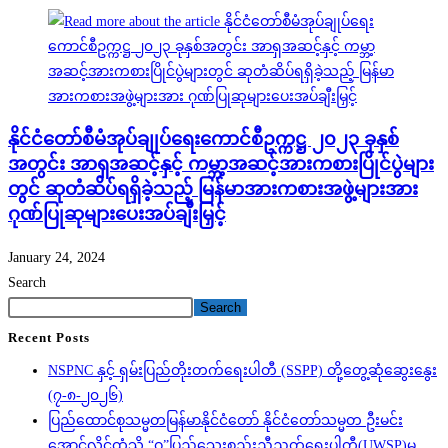
နိုင်ငံတော်စီမံအုပ်ချုပ်ရေးကောင်စီဥက္ကဋ္ဌ ၂၀၂၃ ခုနှစ်
အတွင်း အာရှအဆင့်နှင့် ကမ္ဘာ့အဆင့်အားကစားပြိုင်ပွဲများ
တွင် ဆုတံဆိပ်ရရှိခဲ့သည့် မြန်မာအားကစားအဖွဲ့များအား
ဂုဏ်ပြုဆုများပေးအပ်ချီးမြှင့်
January 24, 2024
Search
Search
Recent Posts
NSPNC နှင့် ရှမ်းပြည်တိုးတက်ရေးပါတီ (SSPP) တို့တွေ့ဆုံဆွေးနွေး
(၇-၈-၂၀၂၆)
ပြည်ထောင်စုသမ္မတမြန်မာနိုင်ငံတော် နိုင်ငံတော်သမ္မတ ဦးမင်း
အောင်လှိုင်ထံသို့ “ဝ”ပြည်သွေးစည်းညီညွတ်ရေးပါတီ(UWSP)မှ