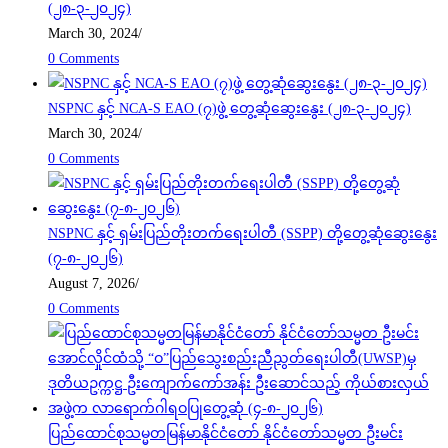
(၂၈-၃-၂၀၂၄)
March 30, 2024
/
0 Comments
NSPNC နှင့် NCA-S EAO (၇)ဖွဲ့ တွေ့ဆုံဆွေးနွေး (၂၈-၃-၂၀၂၄)
March 30, 2024
/
0 Comments
NSPNC နှင့် ရှမ်းပြည်တိုးတက်ရေးပါတီ (SSPP) တို့တွေ့ဆုံဆွေးနွေး
(၇-၈-၂၀၂၆)
August 7, 2026
/
0 Comments
ပြည်ထောင်စုသမ္မတမြန်မာနိုင်ငံတော် နိုင်ငံတော်သမ္မတ ဦးမင်း