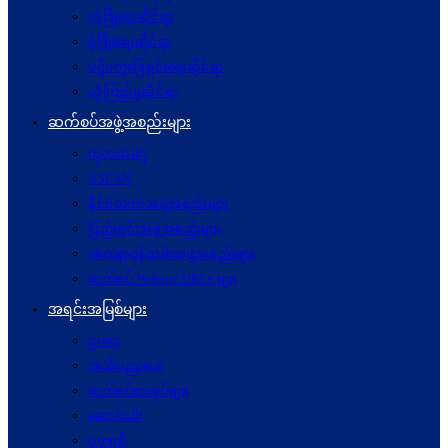
လုံခြုံရေးဆိုင်ရာ
ဖွံဖြိုးရေးဆိုင်ရာ
ပဋိပက္ခ‌ဖြေရှင်းရေးဆိုင်ရာ
ယုံကြည်မှုဆိုင်ရာ
ဆက်စပ်အဖွဲ့အစည်းများ
ကုလသမဂ္ဂ
ASEAN
နိုင်ငံတကာအဖွဲ့အစည်းများ
ပြည်တွင်းအဖွဲ့အစည်းများ
စေတနာ့ဝန်ထမ်းအဖွဲ့အစည်းများ
ဆက်စပ် Website URLs များ
အရင်းအမြစ်များ
ဥပဒေ
အသိပညာပေး
ဆက်စပ်စာအုပ်များ
ဆောင်းပါး
ဝတ္ထုတို