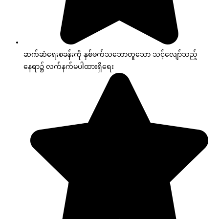
ဆက်ဆံရေးစခန်းကို နှစ်ဖက်သဘောတူသော သင့်လျော်သည့်
နေရာ၌ လက်နက်မပါထားရှိရေး