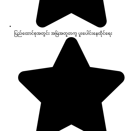
ပြည်ထောင်စုအတွင်း အမြဲအတူတကွ ပူးပေါင်းနေထိုင်ရေး