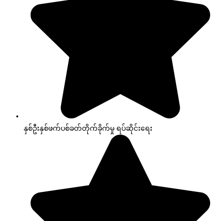
နှစ်ဦးနှစ်ဖက်ပစ်ခတ်တိုက်ခိုက်မှု ရပ်ဆိုင်းရေး