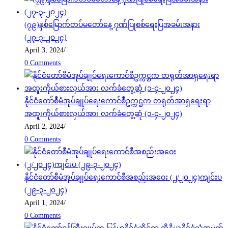
(၇၉)နှစ်မြောက်တပ်မတော်နေ့ ဂုဏ်ပြုစစ်ရေးပြအခမ်းအနား
(၂၇-၃-၂၀၂၄)
April 3, 2024
/
0 Comments
နိုင်ငံတော်စီမံအုပ်ချုပ်ရေးကောင်စီဥက္ကဋ္ဌက တရုတ်အာရှရေးရာ
အထူးကိုယ်စားလှယ်အား လက်ခံတွေ့ဆုံ (၁-၄-၂၀၂၄)
April 2, 2024
/
0 Comments
နိုင်ငံတော်စီမံအုပ်ချုပ်ရေးကောင်စီအစည်းအဝေး (၂/၂၀၂၄)ကျင်းပ
(၂၉-၃-၂၀၂၄)
April 1, 2024
/
0 Comments