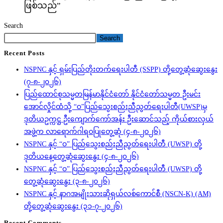
ဖြစ်သည်”
Search
Search
Recent Posts
NSPNC နှင့် ရှမ်းပြည်တိုးတက်ရေးပါတီ (SSPP) တို့တွေ့ဆုံဆွေးနွေး
(၇-၈-၂၀၂၆)
ပြည်ထောင်စုသမ္မတမြန်မာနိုင်ငံတော် နိုင်ငံတော်သမ္မတ ဦးမင်း
အောင်လှိုင်ထံသို့ “ဝ”ပြည်သွေးစည်းညီညွတ်ရေးပါတီ(UWSP)မှ
ဒုတိယဥက္ကဋ္ဌ ဦးကျောက်ကော်အန်း ဦးဆောင်သည့် ကိုယ်စားလှယ်
အဖွဲ့က လာရောက်ဂါရဝပြုတွေ့ဆုံ (၄-၈-၂၀၂၆)
NSPNC နှင့် “ဝ” ပြည်သွေးစည်းညီညွတ်ရေးပါတီ (UWSP) တို့
ဒုတိယနေ့တွေ့ဆုံဆွေးနွေး (၄-၈-၂၀၂၆)
NSPNC နှင့် “ဝ” ပြည်သွေးစည်းညီညွတ်ရေးပါတီ (UWSP) တို့
တွေ့ဆုံဆွေးနွေး (၃-၈-၂၀၂၆)
NSPNC နှင့် နာဂအမျိုးသားဆိုရှယ်လစ်ကောင်စီ (NSCN-K) (AM)
တို့တွေ့ဆုံဆွေးနွေး (၃၁-၇-၂၀၂၆)
Recent Comments