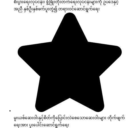
စီးပွားရေးလုပ်ငန်း၊ ဖွံ့ဖြိုးတိုးတက်ရေးလုပ်ငန်းများကို ဥပဒေနှင့်
အညီ နှစ်ဦးနှစ်ဖက်ပူးတွဲ၍ တရားဝင်ဆောင်ရွက်ရေး
မူးယစ်ဆေးဝါးနှင့်စိတ်ကိုပြောင်းလဲစေသောဆေးဝါးများ တိုက်ဖျက်
ရေးအား ပူးပေါင်းဆောင်ရွက်ရေး