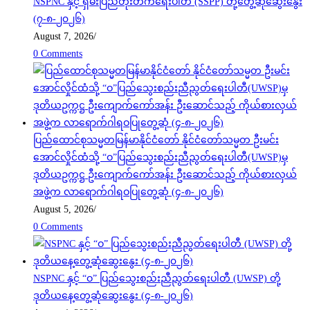
NSPNC နှင့် ရှမ်းပြည်တိုးတက်ရေးပါတီ (SSPP) တို့တွေ့ဆုံဆွေးနွေး
(၇-၈-၂၀၂၆)
August 7, 2026
/
0 Comments
ပြည်ထောင်စုသမ္မတမြန်မာနိုင်ငံတော် နိုင်ငံတော်သမ္မတ ဦးမင်း
အောင်လှိုင်ထံသို့ “ဝ”ပြည်သွေးစည်းညီညွတ်ရေးပါတီ(UWSP)မှ
ဒုတိယဥက္ကဋ္ဌ ဦးကျောက်ကော်အန်း ဦးဆောင်သည့် ကိုယ်စားလှယ်
အဖွဲ့က လာရောက်ဂါရဝပြုတွေ့ဆုံ (၄-၈-၂၀၂၆)
August 5, 2026
/
0 Comments
NSPNC နှင့် “ဝ” ပြည်သွေးစည်းညီညွတ်ရေးပါတီ (UWSP) တို့
ဒုတိယနေ့တွေ့ဆုံဆွေးနွေး (၄-၈-၂၀၂၆)