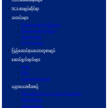
NCA စာချုပ်ဆိုင်ရာ
သတင်းများ
ငြိမ်းချမ်းရေးဆိုင်ရာ(ပြည်တွင်း)
ငြိမ်းချမ်းရေးဆိုင်ရာ(ပြည်ပ)
ပြည်တွင်းရေးရာ
နိုင်ငံတကာရေးရာ
ပြည်ထောင်စုသဘောတူစာချုပ်
ဆောင်ရွက်ချက်များ
ဓာတ်ပုံ
ဗွီဒီယို
ပညာပေးဆွေးနွေးမှုများ
ပညာပေးအစီအစဉ်
ဒီမိုကရေစီနှင့်ဖက်ဒရယ်တည်ဆောက်ရေးဆိုင်ရာ
ဒီမိုကရေစီရေးရာ
ဖက်ဒရယ်ရေးရာ