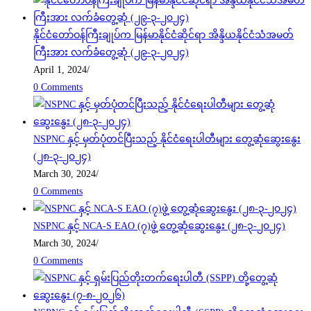
နိုင်ငံတော်ဝန်ကြီးချုပ်က မြန်မာနိုင်ငံဆိုင်ရာ အိန္ဒိယနိုင်ငံသံအမတ်
ကြီးအား လက်ခံတွေ့ဆုံ (၂၉-၃-၂၀၂၄)
April 1, 2024
/
0 Comments
NSPNC နှင့် မှတ်ပုံတင်ပြီးသည့် နိုင်ငံရေးပါတီများ တွေ့ဆုံဆွေးနွေး
(၂၈-၃-၂၀၂၄)
March 30, 2024
/
0 Comments
NSPNC နှင့် NCA-S EAO (၇)ဖွဲ့ တွေ့ဆုံဆွေးနွေး (၂၈-၃-၂၀၂၄)
March 30, 2024
/
0 Comments