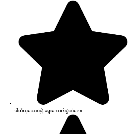
ပါတီထူထောင်၍ ရွေးကောက်ပွဲဝင်ရေး၊