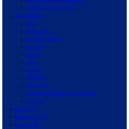
စေတနာ့ဝန်ထမ်းအဖွဲ့အစည်းများ
ဆက်စပ် Website URLs များ
အရင်းအမြစ်များ
ဥပဒေ
အသိပညာပေး
ဆက်စပ်စာအုပ်များ
ဆောင်းပါး
ဝတ္ထုတို
ကဗျာ
ကာတွန်း
အစီရင်ခံစာ
E-Newsletters
သုတေသနနှင့်ဖွံ့ဖြိုးတိုးတက်ရေးဆိုင်ရာ
Acronyms
ပြည်သူ့အသံ
ငြိမ်းချမ်းရေး Wiki
ဆက်သွယ်ရန်