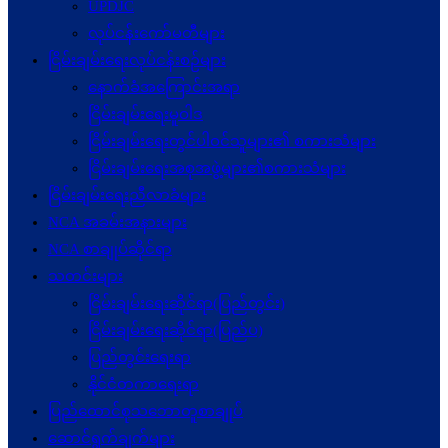
UPDJC
လုပ်ငန်းကော်မတီများ
ငြိမ်းချမ်းရေးလုပ်ငန်းစဉ်များ
နောက်ခံအကြောင်းအရာ
ငြိမ်းချမ်းရေးမူဝါဒ
ငြိမ်းချမ်းရေးတွင်ပါဝင်သူများ၏ စကားသံများ
ငြိမ်းချမ်းရေးအစုအဖွဲ့များ၏စကားသံများ
ငြိမ်းချမ်းရေးညီလာခံများ
NCA အခမ်းအနားများ
NCA စာချုပ်ဆိုင်ရာ
သတင်းများ
ငြိမ်းချမ်းရေးဆိုင်ရာ(ပြည်တွင်း)
ငြိမ်းချမ်းရေးဆိုင်ရာ(ပြည်ပ)
ပြည်တွင်းရေးရာ
နိုင်ငံတကာရေးရာ
ပြည်ထောင်စုသဘောတူစာချုပ်
ဆောင်ရွက်ချက်များ