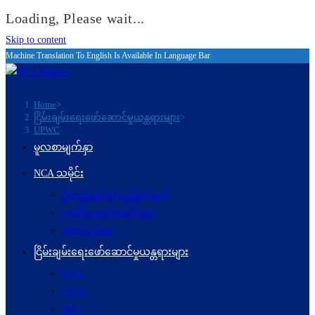
Loading, Please wait...
Skip to content
Machine Translation To English Is Available In Language Bar
Home
>
ငြိမ်းချမ်းရေးဖော်‌ဆောင်မှုယန္တရားများ
>
UPWC
မူလစာမျက်နှာ
NCA သမိုင်း
ဦးတည်ချက်နှင့်ရည်ရွယ်ချက်
အထိမ်းအမှတ်တံဆိပ်များ
ဆောင်ပုဒ်များ
ငြိမ်းချမ်းရေးဖော်‌ဆောင်မှုယန္တရားများ
UPCC
UPWC
MPC