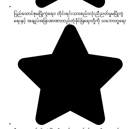
ပြည်ထောင်စုမပြိုကွဲရေး၊ တိုင်းရင်းသားစည်းလုံးညီညတ်မှုမပြိုကွဲ
ရေးနှင့် အချုပ်အခြာအာဏာတည်တံ့ခိုင်မြဲရေးတို့ကို သဘောတူရေး