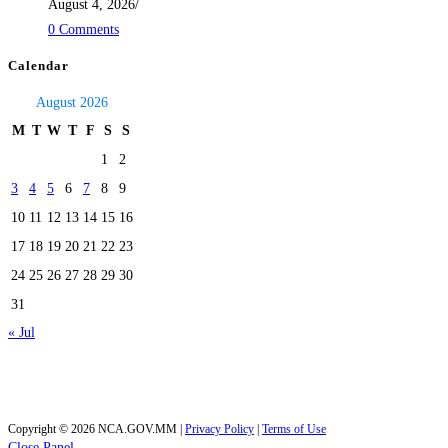
August 4, 2026
/
0 Comments
Calendar
August 2026
M
T
W
T
F
S
S
1
2
3
4
5
6
7
8
9
10
11
12
13
14
15
16
17
18
19
20
21
22
23
24
25
26
27
28
29
30
31
« Jul
Today's visitors:
85
Total visitors :
40,185
Copyright © 2026 NCA.GOV.MM |
Privacy Policy
|
Terms of Use
Close Panel