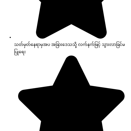
သတ်မှတ်နေရာမှအပ အခြားဒေသသို့ လက်နက်ဖြင့် သွားလာခြင်မ
ပြုရေး