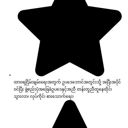
ထာဝရငြိမ်းချမ်းရေးအတွက် ဥပဒေဘောင်အတွင်းသို့ အပြီးအပိုင်
ဝင်ပြီး ဖွဲ့စည်းပုံအခြေခံဥပဒေနှင့်အညီ တန်းတူညီတူနေထိုင်၊
သွားလာ၊ လုပ်ကိုင်၊ စားသောက်ရေး၊