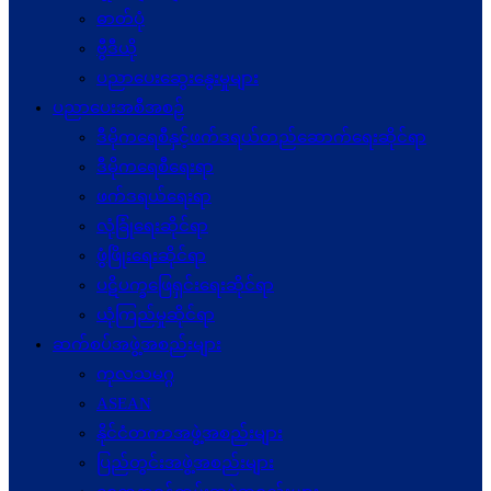
ဓာတ်ပုံ
ဗွီဒီယို
ပညာပေးဆွေးနွေးမှုများ
ပညာပေးအစီအစဉ်
ဒီမိုကရေစီနှင့်ဖက်ဒရယ်တည်ဆောက်ရေးဆိုင်ရာ
ဒီမိုကရေစီရေးရာ
ဖက်ဒရယ်ရေးရာ
လုံခြုံရေးဆိုင်ရာ
ဖွံဖြိုးရေးဆိုင်ရာ
ပဋိပက္ခ‌ဖြေရှင်းရေးဆိုင်ရာ
ယုံကြည်မှုဆိုင်ရာ
ဆက်စပ်အဖွဲ့အစည်းများ
ကုလသမဂ္ဂ
ASEAN
နိုင်ငံတကာအဖွဲ့အစည်းများ
ပြည်တွင်းအဖွဲ့အစည်းများ