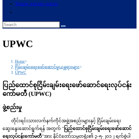
Toggle website search
UPWC
Home
>
ငြိမ်းချမ်းရေးဖော်‌ဆောင်မှုယန္တရားများ
>
UPWC
ပြည်ထောင်စုငြိမ်းချမ်းရေးဖော်ဆောင်ရေးလုပ်ငန်း
ကော်မတီ (UPWC)
ဖွဲ့စည်းမှု
တိုင်းရင်းသားလက်နက်ကိုင်အဖွဲ့အစည်းများနှင့် ငြိမ်းချမ်းရေး
ဆွေးနွေးဆောင်ရွက်ရန် အတွက် “
ပြည်ထောင်စုငြိမ်းချမ်းရေးဖော်ဆောင်
ရေးလုပ်ငန်းကော်မတီ
”အား နိုင်ငံတော်သမ္မတရုံး၏ ၃-၅-၂၀၁၂ ရက်စွဲပါ