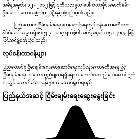
အမိန့်အမှတ်၊ ၁၂ / ၂၀၁၂ ဖြင့် ဒုတိယသမ္မတ ဒေါက်တာစိုင်းမောက်ခမ်း
ဦးဆောင် သောအဖွဲ့ဝင်(၅၂)ဦးနှင့် ဖွဲ့စည်းခဲ့ပါသည်။
ပြည်ထောင်စုငြိမ်းချမ်းရေးဖော်ဆောင်ရေးလုပ်ငန်းကော်မတီအား‌
နိုင်ငံတော်သမ္မတရုံး၏ ၅-၇-၂၀၁၃ ရက်စွဲပါ အမိန့်အမှတ်၊ ၁၅ / ၂၀၁၃ ဖြင့်
ပြင်ဆင်ဖွဲ့စည်းခဲ့ပါသည်။
လုပ်ငန်းတာဝန်များ
ပြည်ထောင်စုငြိမ်းချမ်းရေးဖော်ဆောင်ရေးလုပ်ငန်းကော်မတီအနေဖြင့်
ငြိမ်းချမ်းရေး သဘောတူညီချက်ရရှိရေး အကောင်အထည်ဖော်ဆောင်ရွက်
ရာတွင် အောက်ပါတာဝန်များကို ဆောင်ရွက်ရမည်-
ပြည်နယ်အဆင့် ငြိမ်းချမ်းရေးဆွေးနွေးခြင်း