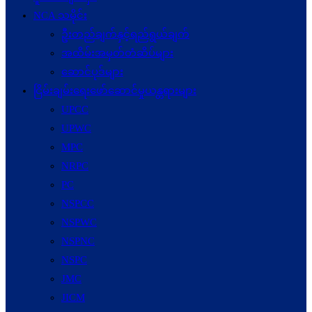
NCA သမိုင်း
ဦးတည်ချက်နှင့်ရည်ရွယ်ချက်
အထိမ်းအမှတ်တံဆိပ်များ
ဆောင်ပုဒ်များ
ငြိမ်းချမ်းရေးဖော်‌ဆောင်မှုယန္တရားများ
UPCC
UPWC
MPC
NRPC
PC
NSPCC
NSPWC
NSPNC
NSPC
JMC
JICM