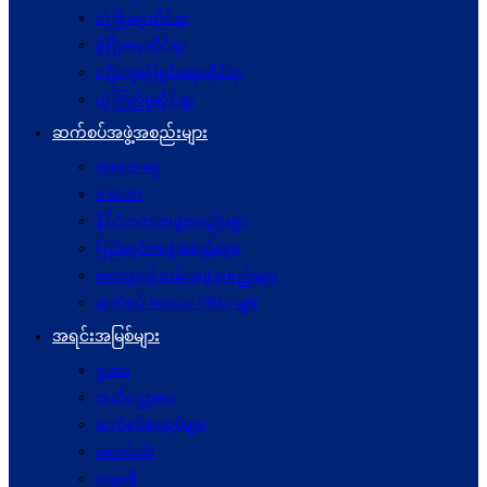
လုံခြုံရေးဆိုင်ရာ
ဖွံဖြိုးရေးဆိုင်ရာ
ပဋိပက္ခ‌ဖြေရှင်းရေးဆိုင်ရာ
ယုံကြည်မှုဆိုင်ရာ
ဆက်စပ်အဖွဲ့အစည်းများ
ကုလသမဂ္ဂ
ASEAN
နိုင်ငံတကာအဖွဲ့အစည်းများ
ပြည်တွင်းအဖွဲ့အစည်းများ
စေတနာ့ဝန်ထမ်းအဖွဲ့အစည်းများ
ဆက်စပ် Website URLs များ
အရင်းအမြစ်များ
ဥပဒေ
အသိပညာပေး
ဆက်စပ်စာအုပ်များ
ဆောင်းပါး
ဝတ္ထုတို