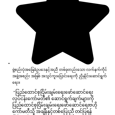
ဖွဲ့စည်းပုံအခြေခံဥပဒေနှင့်အညီ တစ်ခုတည်းသော လက်နက်ကိုင်
အဖွဲ့အစည်း အဖြစ် အသွင်ကူးပြောင်းရေးကို ညှိနှိုင်းဆောင်ရွက်
ရေး။
“ပြည်ထောင်စုငြိမ်းချမ်းရေးဖော်ဆောင်ရေး
လုပ်ငန်းကော်မတီ၏
ဆောင်ရွက်ချက်များကို
ပြည်ထောင်စုငြိမ်းချမ်းရေးဖော်ဆောင်ရေးဗဟို
ကော်မတီသို့
အချိန်နှင့်တစ်ပြေးညီ
တင်ပြရန်