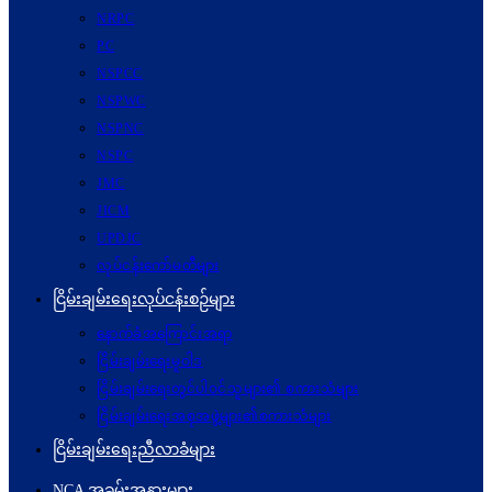
NRPC
PC
NSPCC
NSPWC
NSPNC
NSPC
JMC
JICM
UPDJC
လုပ်ငန်းကော်မတီများ
ငြိမ်းချမ်းရေးလုပ်ငန်းစဉ်များ
နောက်ခံအကြောင်းအရာ
ငြိမ်းချမ်းရေးမူဝါဒ
ငြိမ်းချမ်းရေးတွင်ပါဝင်သူများ၏ စကားသံများ
ငြိမ်းချမ်းရေးအစုအဖွဲ့များ၏စကားသံများ
ငြိမ်းချမ်းရေးညီလာခံများ
NCA အခမ်းအနားများ