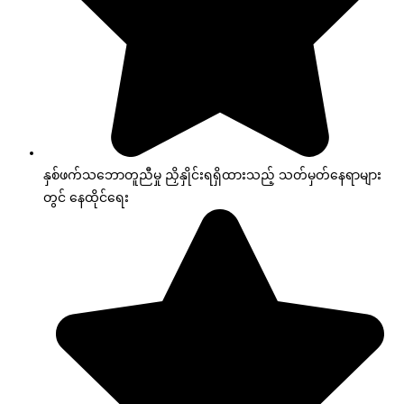
နှစ်ဖက်သဘောတူညီမှု ညှိနှိုင်းရရှိထားသည့် သတ်မှတ်နေရာများ
တွင် နေထိုင်ရေး