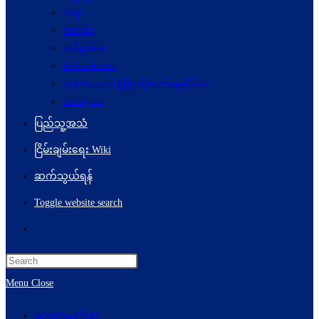
ကဗျာ
ကာတွန်း
အစီရင်ခံစာ
E-Newsletters
သုတေသနနှင့်ဖွံ့ဖြိုးတိုးတက်ရေးဆိုင်ရာ
Acronyms
ပြည်သူ့အသံ
ငြိမ်းချမ်းရေး Wiki
ဆက်သွယ်ရန်
Toggle website search
Menu
Close
မူလစာမျက်နှာ