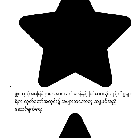
ဖွဲ့စည်းပုံအခြေခံဥပဒေအား လက်ခံရန်နှင့် ပြင်ဆင်လိုသည့်ကိစ္စများ
ရှိက လွှတ်တော်အတွင်း၌ အများသဘောတူ ဆန္ဒနှင့်အညီ
ဆောင်ရွက်ရေး၊