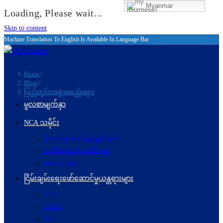
Myanmar
(Burmese)
Loading, Please wait...
Skip to content
Machine Translation To English Is Available In Language Bar
Home
>
Blog
>
ပြည်တွင်းအဖွဲ့အစည်းများ
မူလစာမျက်နှာ
NCA သမိုင်း
ဦးတည်ချက်နှင့်ရည်ရွယ်ချက်
အထိမ်းအမှတ်တံဆိပ်များ
ဆောင်ပုဒ်များ
ငြိမ်းချမ်းရေးဖော်‌ဆောင်မှုယန္တရားများ
UPCC
UPWC
MPC