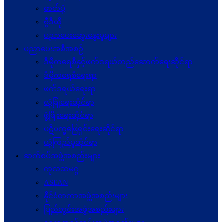
ဓာတ်ပုံ
ဗွီဒီယို
ပညာပေးဆွေးနွေးမှုများ
ပညာပေးအစီအစဉ်
ဒီမိုကရေစီနှင့်ဖက်ဒရယ်တည်ဆောက်ရေးဆိုင်ရာ
ဒီမိုကရေစီရေးရာ
ဖက်ဒရယ်ရေးရာ
လုံခြုံရေးဆိုင်ရာ
ဖွံဖြိုးရေးဆိုင်ရာ
ပဋိပက္ခ‌ဖြေရှင်းရေးဆိုင်ရာ
ယုံကြည်မှုဆိုင်ရာ
ဆက်စပ်အဖွဲ့အစည်းများ
ကုလသမဂ္ဂ
ASEAN
နိုင်ငံတကာအဖွဲ့အစည်းများ
ပြည်တွင်းအဖွဲ့အစည်းများ