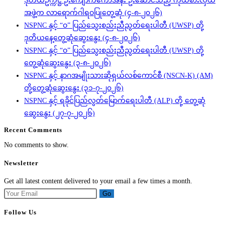
ဒုတိယဥက္ကဋ္ဌ ဦးကျောက်ကော်အန်း ဦးဆောင်သည့် ကိုယ်စားလှယ်
အဖွဲ့က လာရောက်ဂါရဝပြုတွေ့ဆုံ (၄-၈-၂၀၂၆)
NSPNC နှင့် “ဝ” ပြည်သွေးစည်းညီညွတ်ရေးပါတီ (UWSP) တို့
ဒုတိယနေ့တွေ့ဆုံဆွေးနွေး (၄-၈-၂၀၂၆)
NSPNC နှင့် “ဝ” ပြည်သွေးစည်းညီညွတ်ရေးပါတီ (UWSP) တို့
တွေ့ဆုံဆွေးနွေး (၃-၈-၂၀၂၆)
NSPNC နှင့် နာဂအမျိုးသားဆိုရှယ်လစ်ကောင်စီ (NSCN-K) (AM)
တို့တွေ့ဆုံဆွေးနွေး (၃၁-၇-၂၀၂၆)
NSPNC နှင့် ရခိုင်ပြည်လွတ်မြောက်ရေးပါတီ (ALP) တို့ တွေ့ဆုံ
ဆွေးနွေး (၂၇-၇-၂၀၂၆)
Recent Comments
No comments to show.
Newsletter
Get all latest content delivered to your email a few times a month.
Go
Follow Us