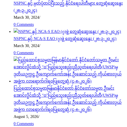
NSPNC နှင့် မှတ်ပုံတင်ပြီးသည့် နိုင်ငံရေးပါတီများ တွေ့ဆုံဆွေးနွေး
(၂၈-၃-၂၀၂၄)
March 30, 2024
/
0 Comments
NSPNC နှင့် NCA-S EAO (၇)ဖွဲ့ တွေ့ဆုံဆွေးနွေး (၂၈-၃-၂၀၂၄)
March 30, 2024
/
0 Comments
ပြည်ထောင်စုသမ္မတမြန်မာနိုင်ငံတော် နိုင်ငံတော်သမ္မတ ဦးမင်း
အောင်လှိုင်ထံသို့ “ဝ”ပြည်သွေးစည်းညီညွတ်ရေးပါတီ(UWSP)မှ
ဒုတိယဥက္ကဋ္ဌ ဦးကျောက်ကော်အန်း ဦးဆောင်သည့် ကိုယ်စားလှယ်
အဖွဲ့က လာရောက်ဂါရဝပြုတွေ့ဆုံ (၄-၈-၂၀၂၆)
August 5, 2026
/
0 Comments