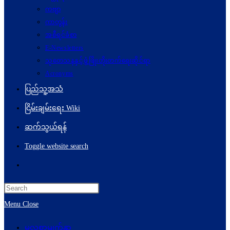
ကဗျာ
ကာတွန်း
အစီရင်ခံစာ
E-Newsletters
သုတေသနနှင့်ဖွံ့ဖြိုးတိုးတက်ရေးဆိုင်ရာ
Acronyms
ပြည်သူ့အသံ
ငြိမ်းချမ်းရေး Wiki
ဆက်သွယ်ရန်
Toggle website search
Menu
Close
မူလစာမျက်နှာ