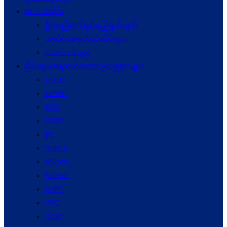
NCA သမိုင်း
ဦးတည်ချက်နှင့်ရည်ရွယ်ချက်
အထိမ်းအမှတ်တံဆိပ်များ
ဆောင်ပုဒ်များ
ငြိမ်းချမ်းရေးဖော်‌ဆောင်မှုယန္တရားများ
UPCC
UPWC
MPC
NRPC
PC
NSPCC
NSPWC
NSPNC
NSPC
JMC
JICM