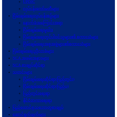
UPDJC
လုပ်ငန်းကော်မတီများ
ငြိမ်းချမ်းရေးလုပ်ငန်းစဉ်များ
နောက်ခံအကြောင်းအရာ
ငြိမ်းချမ်းရေးမူဝါဒ
ငြိမ်းချမ်းရေးတွင်ပါဝင်သူများ၏ စကားသံများ
ငြိမ်းချမ်းရေးအစုအဖွဲ့များ၏စကားသံများ
ငြိမ်းချမ်းရေးညီလာခံများ
NCA အခမ်းအနားများ
NCA စာချုပ်ဆိုင်ရာ
သတင်းများ
ငြိမ်းချမ်းရေးဆိုင်ရာ(ပြည်တွင်း)
ငြိမ်းချမ်းရေးဆိုင်ရာ(ပြည်ပ)
ပြည်တွင်းရေးရာ
နိုင်ငံတကာရေးရာ
ပြည်ထောင်စုသဘောတူစာချုပ်
ဆောင်ရွက်ချက်များ