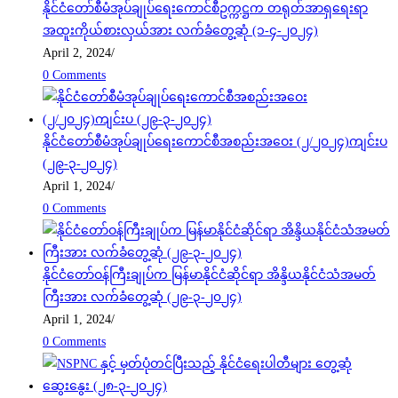
နိုင်ငံတော်စီမံအုပ်ချုပ်ရေးကောင်စီဥက္ကဋ္ဌက တရုတ်အာရှရေးရာ
အထူးကိုယ်စားလှယ်အား လက်ခံတွေ့ဆုံ (၁-၄-၂၀၂၄)
April 2, 2024
/
0 Comments
နိုင်ငံတော်စီမံအုပ်ချုပ်ရေးကောင်စီအစည်းအဝေး (၂/၂၀၂၄)ကျင်းပ
(၂၉-၃-၂၀၂၄)
April 1, 2024
/
0 Comments
နိုင်ငံတော်ဝန်ကြီးချုပ်က မြန်မာနိုင်ငံဆိုင်ရာ အိန္ဒိယနိုင်ငံသံအမတ်
ကြီးအား လက်ခံတွေ့ဆုံ (၂၉-၃-၂၀၂၄)
April 1, 2024
/
0 Comments