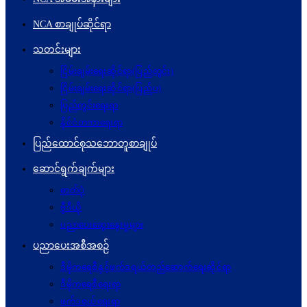
NCA စာချုပ်ဆိုင်ရာ
သတင်းများ
ငြိမ်းချမ်းရေးဆိုင်ရာ(ပြည်တွင်း)
ငြိမ်းချမ်းရေးဆိုင်ရာ(ပြည်ပ)
ပြည်တွင်းရေးရာ
နိုင်ငံတကာရေးရာ
ပြည်ထောင်စုသဘောတူစာချုပ်
ဆောင်ရွက်ချက်များ
ဓာတ်ပုံ
ဗွီဒီယို
ပညာပေးဆွေးနွေးမှုများ
ပညာပေးအစီအစဉ်
ဒီမိုကရေစီနှင့်ဖက်ဒရယ်တည်ဆောက်ရေးဆိုင်ရာ
ဒီမိုကရေစီရေးရာ
ဖက်ဒရယ်ရေးရာ