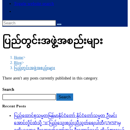
Toggle website search
ပြည်တွင်းအဖွဲ့အစည်းများ
Home
>
Blog
>
ပြည်တွင်းအဖွဲ့အစည်းများ
There aren't any posts currently published in this category.
Search
Search
Recent Posts
ပြည်ထောင်စုသမ္မတမြန်မာနိုင်ငံတော် နိုင်ငံတော်သမ္မတ ဦးမင်း
အောင်လှိုင်ထံသို့ “ဝ”ပြည်သွေးစည်းညီညွတ်ရေးပါတီ(UWSP)မှ