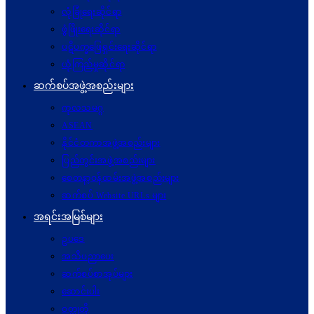
လုံခြုံရေးဆိုင်ရာ
ဖွံဖြိုးရေးဆိုင်ရာ
ပဋိပက္ခ‌ဖြေရှင်းရေးဆိုင်ရာ
ယုံကြည်မှုဆိုင်ရာ
ဆက်စပ်အဖွဲ့အစည်းများ
ကုလသမဂ္ဂ
ASEAN
နိုင်ငံတကာအဖွဲ့အစည်းများ
ပြည်တွင်းအဖွဲ့အစည်းများ
စေတနာ့ဝန်ထမ်းအဖွဲ့အစည်းများ
ဆက်စပ် Website URLs များ
အရင်းအမြစ်များ
ဥပဒေ
အသိပညာပေး
ဆက်စပ်စာအုပ်များ
ဆောင်းပါး
ဝတ္ထုတို