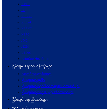
NRPC
PC
NSPCC
NSPWC
NSPNC
NSPC
JMC
JICM
UPDJC
လုပ်ငန်းကော်မတီများ
ငြိမ်းချမ်းရေးလုပ်ငန်းစဉ်များ
နောက်ခံအကြောင်းအရာ
ငြိမ်းချမ်းရေးမူဝါဒ
ငြိမ်းချမ်းရေးတွင်ပါဝင်သူများ၏ စကားသံများ
ငြိမ်းချမ်းရေးအစုအဖွဲ့များ၏စကားသံများ
ငြိမ်းချမ်းရေးညီလာခံများ
NCA အခမ်းအနားများ