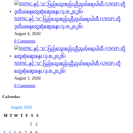
NSPNC နှင့် “ဝ” ပြည်သွေးစည်းညီညွတ်ရေးပါတီ (UWSP) တို့
ဒုတိယနေ့တွေ့ဆုံဆွေးနွေး (၄-၈-၂၀၂၆)
August 4, 2026
/
0 Comments
NSPNC နှင့် “ဝ” ပြည်သွေးစည်းညီညွတ်ရေးပါတီ (UWSP) တို့
တွေ့ဆုံဆွေးနွေး (၃-၈-၂၀၂၆)
August 3, 2026
/
0 Comments
Calendar
August 2026
M
T
W
T
F
S
S
1
2
3
4
5
6
7
8
9