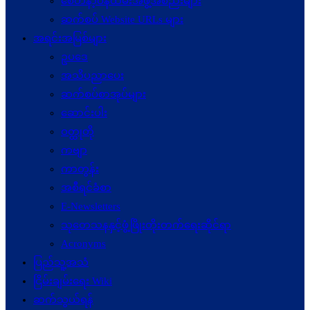
စေတနာ့ဝန်ထမ်းအဖွဲ့အစည်းများ
ဆက်စပ် Website URLs များ
အရင်းအမြစ်များ
ဥပဒေ
အသိပညာပေး
ဆက်စပ်စာအုပ်များ
ဆောင်းပါး
ဝတ္ထုတို
ကဗျာ
ကာတွန်း
အစီရင်ခံစာ
E-Newsletters
သုတေသနနှင့်ဖွံ့ဖြိုးတိုးတက်ရေးဆိုင်ရာ
Acronyms
ပြည်သူ့အသံ
ငြိမ်းချမ်းရေး Wiki
ဆက်သွယ်ရန်