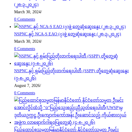
(၂၈-၃-၂၀၂၄)
March 30, 2024
/
0 Comments
NSPNC နှင့် NCA-S EAO (၇)ဖွဲ့ တွေ့ဆုံဆွေးနွေး (၂၈-၃-၂၀၂၄)
March 30, 2024
/
0 Comments
NSPNC နှင့် ရှမ်းပြည်တိုးတက်ရေးပါတီ (SSPP) တို့တွေ့ဆုံဆွေးနွေး
(၇-၈-၂၀၂၆)
August 7, 2026
/
0 Comments
ပြည်ထောင်စုသမ္မတမြန်မာနိုင်ငံတော် နိုင်ငံတော်သမ္မတ ဦးမင်း