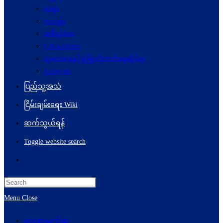
ကဗျာ
ကာတွန်း
အစီရင်ခံစာ
E-Newsletters
သုတေသနနှင့်ဖွံ့ဖြိုးတိုးတက်ရေးဆိုင်ရာ
Acronyms
ပြည်သူ့အသံ
ငြိမ်းချမ်းရေး Wiki
ဆက်သွယ်ရန်
Toggle website search
Menu
Close
မူလစာမျက်နှာ