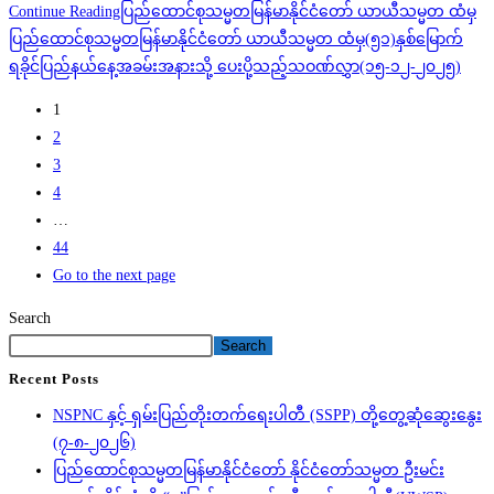
Continue Reading
ပြည်ထောင်စုသမ္မတမြန်မာနိုင်ငံတော် ယာယီသမ္မတ ထံမှ
ပြည်ထောင်စုသမ္မတမြန်မာနိုင်ငံတော် ယာယီသမ္မတ ထံမှ(၅၁)နှစ်မြောက်
ရခိုင်ပြည်နယ်နေ့အခမ်းအနားသို့ ပေးပို့သည့်သဝဏ်လွှာ(၁၅-၁၂-၂၀၂၅)
1
2
3
4
…
44
Go to the next page
Search
Search
Recent Posts
NSPNC နှင့် ရှမ်းပြည်တိုးတက်ရေးပါတီ (SSPP) တို့တွေ့ဆုံဆွေးနွေး
(၇-၈-၂၀၂၆)
ပြည်ထောင်စုသမ္မတမြန်မာနိုင်ငံတော် နိုင်ငံတော်သမ္မတ ဦးမင်း