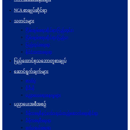
NCA စာချုပ်ဆိုင်ရာ
သတင်းများ
ငြိမ်းချမ်းရေးဆိုင်ရာ(ပြည်တွင်း)
ငြိမ်းချမ်းရေးဆိုင်ရာ(ပြည်ပ)
ပြည်တွင်းရေးရာ
နိုင်ငံတကာရေးရာ
ပြည်ထောင်စုသဘောတူစာချုပ်
ဆောင်ရွက်ချက်များ
ဓာတ်ပုံ
ဗွီဒီယို
ပညာပေးဆွေးနွေးမှုများ
ပညာပေးအစီအစဉ်
ဒီမိုကရေစီနှင့်ဖက်ဒရယ်တည်ဆောက်ရေးဆိုင်ရာ
ဒီမိုကရေစီရေးရာ
ဖက်ဒရယ်ရေးရာ