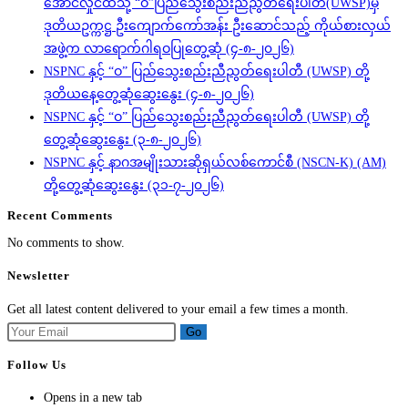
အောင်လှိုင်ထံသို့ “ဝ”ပြည်သွေးစည်းညီညွတ်ရေးပါတီ(UWSP)မှ
ဒုတိယဥက္ကဋ္ဌ ဦးကျောက်ကော်အန်း ဦးဆောင်သည့် ကိုယ်စားလှယ်
အဖွဲ့က လာရောက်ဂါရဝပြုတွေ့ဆုံ (၄-၈-၂၀၂၆)
NSPNC နှင့် “ဝ” ပြည်သွေးစည်းညီညွတ်ရေးပါတီ (UWSP) တို့
ဒုတိယနေ့တွေ့ဆုံဆွေးနွေး (၄-၈-၂၀၂၆)
NSPNC နှင့် “ဝ” ပြည်သွေးစည်းညီညွတ်ရေးပါတီ (UWSP) တို့
တွေ့ဆုံဆွေးနွေး (၃-၈-၂၀၂၆)
NSPNC နှင့် နာဂအမျိုးသားဆိုရှယ်လစ်ကောင်စီ (NSCN-K) (AM)
တို့တွေ့ဆုံဆွေးနွေး (၃၁-၇-၂၀၂၆)
Recent Comments
No comments to show.
Newsletter
Get all latest content delivered to your email a few times a month.
Go
Follow Us
Opens in a new tab