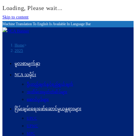
Loading, Please wait...
Skip to content
Machine Translation To English Is Available In Language Bar
Home
>
2025
မူလစာမျက်နှာ
NCA သမိုင်း
ဦးတည်ချက်နှင့်ရည်ရွယ်ချက်
အထိမ်းအမှတ်တံဆိပ်များ
ဆောင်ပုဒ်များ
ငြိမ်းချမ်းရေးဖော်‌ဆောင်မှုယန္တရားများ
UPCC
UPWC
MPC