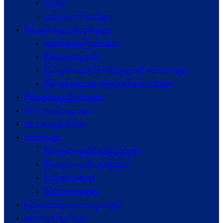
UPDJC
လုပ်ငန်းကော်မတီများ
ငြိမ်းချမ်းရေးလုပ်ငန်းစဉ်များ
နောက်ခံအကြောင်းအရာ
ငြိမ်းချမ်းရေးမူဝါဒ
ငြိမ်းချမ်းရေးတွင်ပါဝင်သူများ၏ စကားသံများ
ငြိမ်းချမ်းရေးအစုအဖွဲ့များ၏စကားသံများ
ငြိမ်းချမ်းရေးညီလာခံများ
NCA အခမ်းအနားများ
NCA စာချုပ်ဆိုင်ရာ
သတင်းများ
ငြိမ်းချမ်းရေးဆိုင်ရာ(ပြည်တွင်း)
ငြိမ်းချမ်းရေးဆိုင်ရာ(ပြည်ပ)
ပြည်တွင်းရေးရာ
နိုင်ငံတကာရေးရာ
ပြည်ထောင်စုသဘောတူစာချုပ်
ဆောင်ရွက်ချက်များ