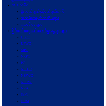
NCA သမိုင်း
ဦးတည်ချက်နှင့်ရည်ရွယ်ချက်
အထိမ်းအမှတ်တံဆိပ်များ
ဆောင်ပုဒ်များ
ငြိမ်းချမ်းရေးဖော်‌ဆောင်မှုယန္တရားများ
UPCC
UPWC
MPC
NRPC
PC
NSPCC
NSPWC
NSPNC
NSPC
JMC
JICM