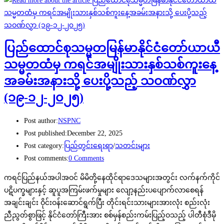
ပြည်ထောင်စုသမ္မတမြန်မာနိုင်ငံတော်ယာယီ
သမ္မတထံမှ ကရင်အမျိုးသားနှစ်သစ်ကူးနေ့
အခမ်းအနားသို့ ပေးပို့သည့် သဝဏ်လွှာ
(၁၉-၁၂-၂၀၂၅)
Post author:
NSPNC
Post published:
December 22, 2025
Post category:
ပြည်တွင်းရေးရာ
/
သတင်းများ
Post comments:
0 Comments
ကရင်ပြည်နယ်အပါအဝင် မိမိတို့နေထိုင်ရာဒေသများအတွင်း လက်နက်ကိုင်
ပဋိပက္ခများနှင့် ဆူပူအကြမ်းဖက်မှုများ လျော့နည်းပပျောက်လာစေရန်
အချင်းချင်း ဝိုင်းဝန်းဆောင်ရွက်ပြီး တိုင်းရင်းသားများအားလုံး စည်းလုံး
ညီညွတ်စွာဖြင့် နိုင်ငံတော်ကြီးအား စစ်မှန်စည်းကမ်းပြည့်ဝသည့် ပါတီစုံဒီမို