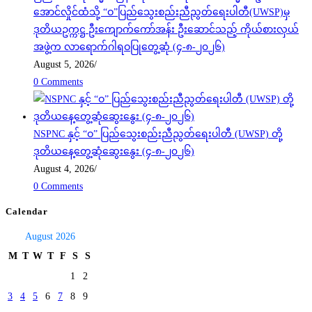
အောင်လှိုင်ထံသို့ “ဝ”ပြည်သွေးစည်းညီညွတ်ရေးပါတီ(UWSP)မှ
ဒုတိယဥက္ကဋ္ဌ ဦးကျောက်ကော်အန်း ဦးဆောင်သည့် ကိုယ်စားလှယ်
အဖွဲ့က လာရောက်ဂါရဝပြုတွေ့ဆုံ (၄-၈-၂၀၂၆)
August 5, 2026
/
0 Comments
NSPNC နှင့် “ဝ” ပြည်သွေးစည်းညီညွတ်ရေးပါတီ (UWSP) တို့
ဒုတိယနေ့တွေ့ဆုံဆွေးနွေး (၄-၈-၂၀၂၆)
August 4, 2026
/
0 Comments
Calendar
August 2026
M
T
W
T
F
S
S
1
2
3
4
5
6
7
8
9