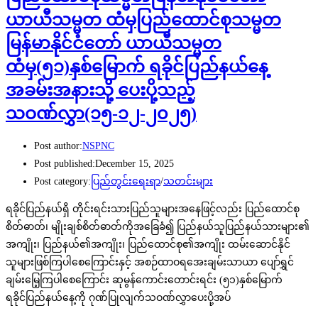
ယာယီသမ္မတ ထံမှပြည်ထောင်စုသမ္မတ
မြန်မာနိုင်ငံတော် ယာယီသမ္မတ
ထံမှ(၅၁)နှစ်မြောက် ရခိုင်ပြည်နယ်နေ့
အခမ်းအနားသို့ ပေးပို့သည့်
သဝဏ်လွှာ(၁၅-၁၂-၂၀၂၅)
Post author:
NSPNC
Post published:
December 15, 2025
Post category:
ပြည်တွင်းရေးရာ
/
သတင်းများ
ရခိုင်ပြည်နယ်ရှိ တိုင်းရင်းသားပြည်သူများအနေဖြင့်လည်း ပြည်ထောင်စု
စိတ်ဓာတ်၊ မျိုးချစ်စိတ်ဓာတ်ကိုအခြေခံ၍ ပြည်နယ်သူပြည်နယ်သားများ၏
အကျိုး၊ ပြည်နယ်၏အကျိုး၊ ပြည်ထောင်စု၏အကျိုး ထမ်းဆောင်နိုင်
သူများဖြစ်ကြပါစေကြောင်းနှင့် အစဉ်ထာဝရအေးချမ်းသာယာ ပျော်ရွှင်
ချမ်းမြေ့ကြပါစေကြောင်း ဆုမွန်ကောင်းတောင်းရင်း (၅၁)နှစ်မြောက်
ရခိုင်ပြည်နယ်နေ့ကို ဂုဏ်ပြုလျက်သဝဏ်လွှာပေးပို့အပ်