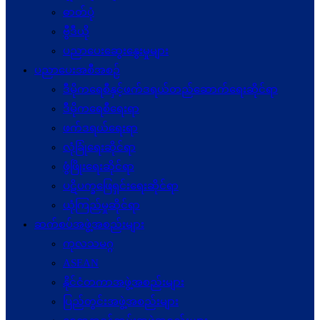
ဓာတ်ပုံ
ဗွီဒီယို
ပညာပေးဆွေးနွေးမှုများ
ပညာပေးအစီအစဉ်
ဒီမိုကရေစီနှင့်ဖက်ဒရယ်တည်ဆောက်ရေးဆိုင်ရာ
ဒီမိုကရေစီရေးရာ
ဖက်ဒရယ်ရေးရာ
လုံခြုံရေးဆိုင်ရာ
ဖွံဖြိုးရေးဆိုင်ရာ
ပဋိပက္ခ‌ဖြေရှင်းရေးဆိုင်ရာ
ယုံကြည်မှုဆိုင်ရာ
ဆက်စပ်အဖွဲ့အစည်းများ
ကုလသမဂ္ဂ
ASEAN
နိုင်ငံတကာအဖွဲ့အစည်းများ
ပြည်တွင်းအဖွဲ့အစည်းများ