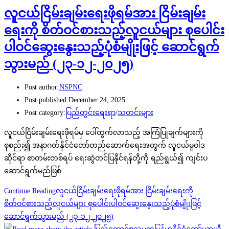
လူငယ်ငြိမ်းချမ်းရေးဖိုရမ်အား ငြိမ်းချမ်း
ရေးကို စိတ်ဝင်စားသည့်လူငယ်များ စုပေါင်း
ပါဝင်ဆွေးနွေးသည့်ပုံစံမျိုးဖြင့် ဆောင်ရွက်
သွားမည် (၂၃-၁၂-၂၀၂၅)
Post author:
NSPNC
Post published:
December 24, 2025
Post category:
ပြည်တွင်းရေးရာ
/
သတင်းများ
လူငယ်ငြိမ်းချမ်းရေးဖိုရမ်မှ ပေါ်ထွက်လာသည့် အကြံပြုချက်များကို
စုစည်း၍ အနာဂတ်နိုင်ငံတော်တည်ဆောက်ရေးအတွက် လူငယ်မူဝါဒ
ဆိုင်ရာ စာတမ်းတစ်ရပ် ရေးဆွဲတင်ပြနိုင်ရန်တို့ကို ရည်ရွယ်၍ ကျင်းပ
ဆောင်ရွက်မည်ဖြစ်
Continue Reading
လူငယ်ငြိမ်းချမ်းရေးဖိုရမ်အား ငြိမ်းချမ်းရေးကို
စိတ်ဝင်စားသည့်လူငယ်များ စုပေါင်းပါဝင်ဆွေးနွေးသည့်ပုံစံမျိုးဖြင့်
ဆောင်ရွက်သွားမည် (၂၃-၁၂-၂၀၂၅)