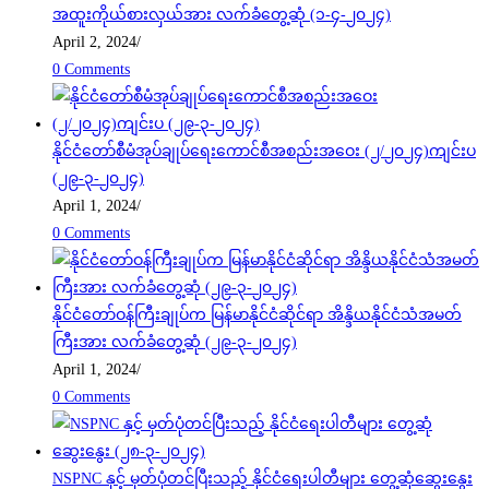
အထူးကိုယ်စားလှယ်အား လက်ခံတွေ့ဆုံ (၁-၄-၂၀၂၄)
April 2, 2024
/
0 Comments
နိုင်ငံတော်စီမံအုပ်ချုပ်ရေးကောင်စီအစည်းအဝေး (၂/၂၀၂၄)ကျင်းပ
(၂၉-၃-၂၀၂၄)
April 1, 2024
/
0 Comments
နိုင်ငံတော်ဝန်ကြီးချုပ်က မြန်မာနိုင်ငံဆိုင်ရာ အိန္ဒိယနိုင်ငံသံအမတ်
ကြီးအား လက်ခံတွေ့ဆုံ (၂၉-၃-၂၀၂၄)
April 1, 2024
/
0 Comments
NSPNC နှင့် မှတ်ပုံတင်ပြီးသည့် နိုင်ငံရေးပါတီများ တွေ့ဆုံဆွေးနွေး