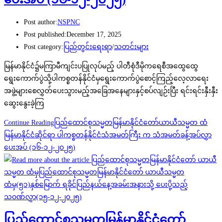
Post author:
NSPNC
Post published:
December 17, 2025
Post category:
ပြည်တွင်းရေးရာ
/
သတင်းများ
မြန်မာနိုင်ငံ၌မကြာမီကျင်းပပြုလုပ်မည့် ပါတီစုံဒီမိုကရေစီအထွေထွေ
ရွေးကောက်ပွဲသို့ပါကစ္စတန်နိုင်ငံမှရွေးကောက်ပွဲစောင့်ကြည့်လေ့လာရေး
အဖွဲ့များစေလွှတ်ပေးသွားမည့်အခြေအနေများနှင့်စပ်လျဉ်းပြီး ရင်းရင်းနှီးနှီး
ဆွေးနွေးခဲ့ကြ
Continue Reading
ပြည်ထောင်စုသမ္မတမြန်မာနိုင်ငံတော်ယာယီသမ္မတ ထံ
မြန်မာနိုင်ငံဆိုင်ရာ ပါကစ္စတန်နိုင်ငံသံအမတ်ကြီး က သံအမတ်ခန့်အပ်လွှာ
ပေးအပ် (၁၆-၁၂-၂၀၂၅)
ပြည်ထောင်စုသမ္မတမြန်မာနိုင်ငံတော်