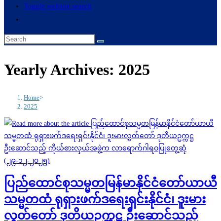
Toggle website search
Yearly Archives: 2025
Home
>
2025
ပြည်ထောင်စုသမ္မတမြန်မာနိုင်ငံတော်ယာယီ
သမ္မတထံ ရုရှားဖက်ဒရေးရှင်းနိုင်ငံ၊ ဒူးမား
လွှတ်တော် ဒုတိယဥက္ကဋ္ဌ ဦးဆောင်သည့်