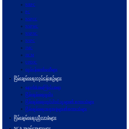
NRPC
PC
NSPCC
NSPWC
NSPNC
NSPC
JMC
JICM
UPDJC
လုပ်ငန်းကော်မတီများ
ငြိမ်းချမ်းရေးလုပ်ငန်းစဉ်များ
နောက်ခံအကြောင်းအရာ
ငြိမ်းချမ်းရေးမူဝါဒ
ငြိမ်းချမ်းရေးတွင်ပါဝင်သူများ၏ စကားသံများ
ငြိမ်းချမ်းရေးအစုအဖွဲ့များ၏စကားသံများ
ငြိမ်းချမ်းရေးညီလာခံများ
NCA အခမ်းအနားများ