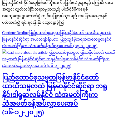
မြန်မာနိုင်ငံ၏ နိုင်ငံရေးဖြစ်ပေါ်တိုးတက်ပြောင်းလဲမှုများနှင့် မကြာမီကာလ
အတွင်း လွတ်လပ်ပြီးတရားမျှတသည့် ပါတီစုံဒီမိုကရေစီ
အထွေထွေရွေးကောက်ပွဲ ကျင်းပပြုလုပ်သွားမည့် အခြေအနေများနှင့်
ပတ်သက်၍ ရင်းရင်းနှီးနှီး ဆွေးနွေးခဲ့ကြ
Continue Reading
ပြည်ထောင်စုသမ္မတမြန်မာနိုင်ငံတော် ယာယီသမ္မတ ထံ
မြန်မာနိုင်ငံဆိုင်ရာ အယ်လ်ဂျီးရီးယား ပြည်သူ့ဒီမိုကရက်တစ်သမ္မတနိုင်ငံ
သံအမတ်ကြီးက သံအမတ်ခန့်အပ်လွှာပေးအပ် (၁၇-၁၂-၂၀၂၅)
ပြည်ထောင်စုသမ္မတမြန်မာနိုင်ငံတော်
ယာယီသမ္မတထံ မြန်မာနိုင်ငံဆိုင်ရာ ဘရူ
နိုင်းဒါရူဆလမ်နိုင်ငံ သံအမတ်ကြီးက
သံအမတ်ခန့်အပ်လွှာပေးအပ်
(၁၆-၁၂-၂၀၂၅)