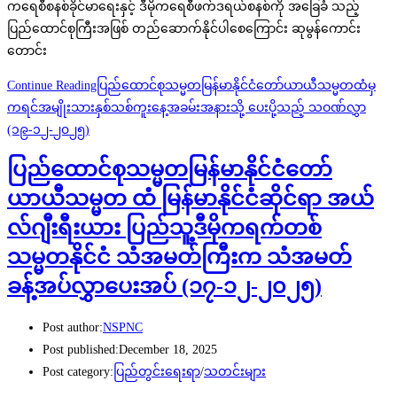
ကရေစီစနစ်ခိုင်မာရေးနှင့် ဒီမိုကရေစီဖက်ဒရယ်စနစ်ကို အခြေခံ သည့်
ပြည်ထောင်စုကြီးအဖြစ် တည်ဆောက်နိုင်ပါစေကြောင်း ဆုမွန်ကောင်း
တောင်း
Continue Reading
ပြည်ထောင်စုသမ္မတမြန်မာနိုင်ငံတော်ယာယီသမ္မတထံမှ
ကရင်အမျိုးသားနှစ်သစ်ကူးနေ့အခမ်းအနားသို့ ပေးပို့သည့် သဝဏ်လွှာ
(၁၉-၁၂-၂၀၂၅)
ပြည်ထောင်စုသမ္မတမြန်မာနိုင်ငံတော်
ယာယီသမ္မတ ထံ မြန်မာနိုင်ငံဆိုင်ရာ အယ်
လ်ဂျီးရီးယား ပြည်သူ့ဒီမိုကရက်တစ်
သမ္မတနိုင်ငံ သံအမတ်ကြီးက သံအမတ်
ခန့်အပ်လွှာပေးအပ် (၁၇-၁၂-၂၀၂၅)
Post author:
NSPNC
Post published:
December 18, 2025
Post category:
ပြည်တွင်းရေးရာ
/
သတင်းများ