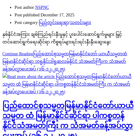
Post author:
NSPNC
Post published:
December 17, 2025
Post category:
ပြည်တွင်းရေးရာ
/
သတင်းများ
နှစ်နိုင်ငံအကြား ချစ်ကြည်ရင်းနှီးမှုနှင့် ပူးပေါင်းဆောင်ရွက်မှုများ မြှင့်
တင်ဆောင်ရွက်ရေးဆိုင်ရာ ကိစ္စရပ်များရင်းရင်းနှီးနှီးဆွေးနွေး
Continue Reading
ပြည်ထောင်စုသမ္မတမြန်မာနိုင်ငံတော် ယာယီသမ္မတထံ
မြန်မာနိုင်ငံဆိုင်ရာ ဘရူနိုင်းဒါရူဆလမ်နိုင်ငံ သံအမတ်ကြီးက သံအမတ်
ခန့်အပ်လွှာပေးအပ် (၁၆-၁၂-၂၀၂၅)
ပြည်ထောင်စုသမ္မတမြန်မာနိုင်ငံတော်ယာယီ
သမ္မတ ထံ မြန်မာနိုင်ငံဆိုင်ရာ ပါကစ္စတန်
နိုင်ငံသံအမတ်ကြီး က သံအမတ်ခန့်အပ်လွှာ
ပေးအပ် (၁၆-၁၂-၂၀၂၅)