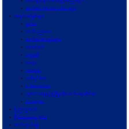
စေတနာ့ဝန်ထမ်းအဖွဲ့အစည်းများ
ဆက်စပ် Website URLs များ
အရင်းအမြစ်များ
ဥပဒေ
အသိပညာပေး
ဆက်စပ်စာအုပ်များ
ဆောင်းပါး
ဝတ္ထုတို
ကဗျာ
ကာတွန်း
အစီရင်ခံစာ
E-Newsletters
သုတေသနနှင့်ဖွံ့ဖြိုးတိုးတက်ရေးဆိုင်ရာ
Acronyms
ပြည်သူ့အသံ
ငြိမ်းချမ်းရေး Wiki
ဆက်သွယ်ရန်