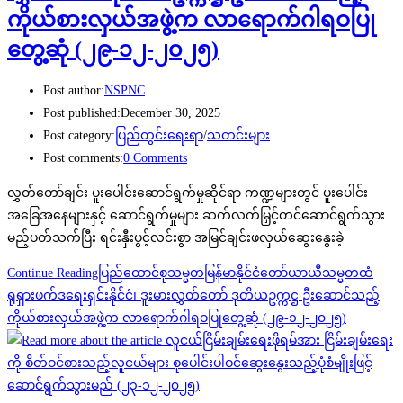
ကိုယ်စားလှယ်အဖွဲ့က လာရောက်ဂါရဝပြု
တွေ့ဆုံ (၂၉-၁၂-၂၀၂၅)
Post author:
NSPNC
Post published:
December 30, 2025
Post category:
ပြည်တွင်းရေးရာ
/
သတင်းများ
Post comments:
0 Comments
လွှတ်တော်ချင်း ပူးပေါင်းဆောင်ရွက်မှုဆိုင်ရာ ကဏ္ဍများတွင် ပူးပေါင်း
အခြေအနေများနှင့် ဆောင်ရွက်မှုများ ဆက်လက်မြှင့်တင်ဆောင်ရွက်သွား
မည့်ပတ်သက်ပြီး ရင်းနှီးပွင့်လင်းစွာ အမြင်ချင်းဖလှယ်ဆွေးနွေးခဲ့
Continue Reading
ပြည်ထောင်စုသမ္မတမြန်မာနိုင်ငံတော်ယာယီသမ္မတထံ
ရုရှားဖက်ဒရေးရှင်းနိုင်ငံ၊ ဒူးမားလွှတ်တော် ဒုတိယဥက္ကဋ္ဌ ဦးဆောင်သည့်
ကိုယ်စားလှယ်အဖွဲ့က လာရောက်ဂါရဝပြုတွေ့ဆုံ (၂၉-၁၂-၂၀၂၅)