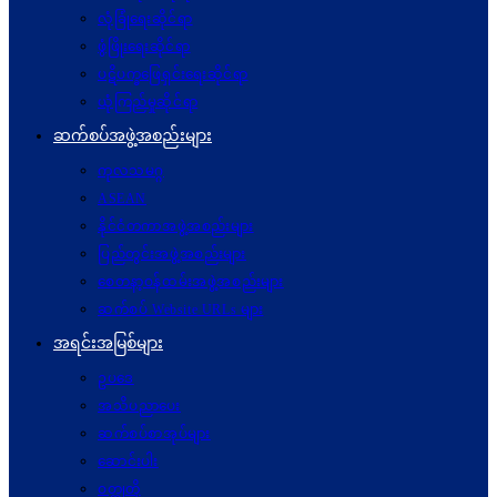
လုံခြုံရေးဆိုင်ရာ
ဖွံဖြိုးရေးဆိုင်ရာ
ပဋိပက္ခ‌ဖြေရှင်းရေးဆိုင်ရာ
ယုံကြည်မှုဆိုင်ရာ
ဆက်စပ်အဖွဲ့အစည်းများ
ကုလသမဂ္ဂ
ASEAN
နိုင်ငံတကာအဖွဲ့အစည်းများ
ပြည်တွင်းအဖွဲ့အစည်းများ
စေတနာ့ဝန်ထမ်းအဖွဲ့အစည်းများ
ဆက်စပ် Website URLs များ
အရင်းအမြစ်များ
ဥပဒေ
အသိပညာပေး
ဆက်စပ်စာအုပ်များ
ဆောင်းပါး
ဝတ္ထုတို