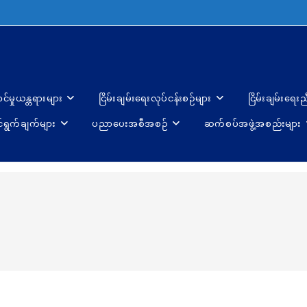
ာင်မှုယန္တရားများ
ငြိမ်းချမ်းရေးလုပ်ငန်းစဉ်များ
ငြိမ်းချမ်းရေး
်ရွက်ချက်များ
ပညာပေးအစီအစဉ်
ဆက်စပ်အဖွဲ့အစည်းများ