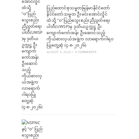
ပြည်ထောင်စုသမ္မတမြန်မာနိုင်ငံတော်
နိုင်ငံတော်သမ္မတ ဦးမင်းအောင်လှိုင်
ထံသို့ “ဝ”ပြည်သွေးစည်းညီညွတ်ရေး
ပါတီ(UWSP)မှ ဒုတိယဥက္ကဋ္ဌ ဦး
ကျောက်ကော်အန်း ဦးဆောင်သည့်
ကိုယ်စားလှယ်အဖွဲ့က လာရောက်ဂါရဝ
ပြုတွေ့ဆုံ (၄-၈-၂၀၂၆)
AUGUST 5, 2026
/
0 COMMENTS