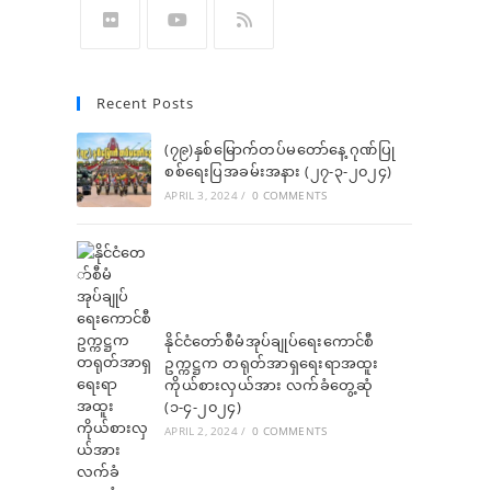
in
in
in
in
in
a
a
a
a
a
Opens
Opens
Opens
new
new
new
new
new
in
in
in
Recent Posts
tab
tab
tab
tab
tab
a
a
a
new
new
new
(၇၉)နှစ်မြောက်တပ်မတော်နေ့ ဂုဏ်ပြု
tab
tab
စစ်ရေးပြအခမ်းအနား (၂၇-၃-၂၀၂၄)
tab
APRIL 3, 2024
/
0 COMMENTS
နိုင်ငံတော်စီမံအုပ်ချုပ်ရေးကောင်စီ
ဥက္ကဋ္ဌက တရုတ်အာရှရေးရာအထူး
ကိုယ်စားလှယ်အား လက်ခံတွေ့ဆုံ
(၁-၄-၂၀၂၄)
APRIL 2, 2024
/
0 COMMENTS