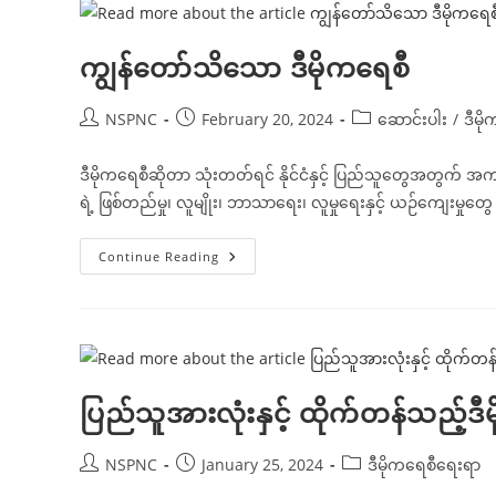
ကျွန်တော်သိသော ဒီမိုကရေစီ
Post
Post
Post
NSPNC
February 20, 2024
ဆောင်းပါး
/
ဒီမိ
author:
published:
category:
ဒီမိုကရေစီဆိုတာ သုံးတတ်ရင် နိုင်ငံနှင့် ပြည်သူတွေအတွက် အကျ
ရဲ့ ဖြစ်တည်မှု၊ လူမျိုး၊ ဘာသာရေး၊ လူမှုရေးနှင့် ယဉ်ကျေးမှုတွေ 
ကျွန်တော်
Continue Reading
သိ
သော
ဒီ
မို
က
ရေ
စီ
ပြည်သူအားလုံးနှင့် ထိုက်တန်သည့်ဒီ
Post
Post
Post
NSPNC
January 25, 2024
ဒီမိုကရေစီရေးရာ
author:
published:
category: