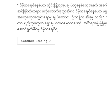
" ဒီမိုကရေစီစနစ်ဟာ တိုင်းပြည်အုပ်ချုပ်တဲ့စနစ်တွေအနက် အခက
ဆင်ခြင်တုံတရား မလုံလောက်ခဲ့ဘူးဆိုရင် ဒီမိုကရေစီစနစ်ဟာ ဗရုတ
အထွေထွေအတွင်းရေးမှူးချုပ်ဟောင်း ဦးသန့်က ဆိုခဲ့ဖူးသည် " 
တာ ပြည်သူတွေက ရွေးချယ်တင်မြှောက်ပေးရုံ၊ အစိုးရအဖွဲ့ ဖွဲ့ရုံန
ဆောင်ရွက်နိုင်မှ ဒီမိုကရေစီရဲ့…
ပြည်
Continue Reading
သူ
အားလုံး
နှင့်
ထိုက်တန်
သည့်
ဒီ
မို
က
ရေ
စီ