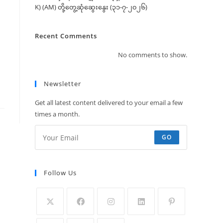
K) (AM) တို့တွေ့ဆုံဆွေးနွေး (၃၁-၇-၂၀၂၆)
Recent Comments
No comments to show.
Newsletter
Get all latest content delivered to your email a few
times a month.
GO
Follow Us
Opens
Opens
Opens
Opens
Opens