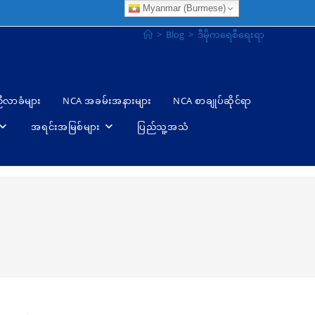
Myanmar (Burmese)
>
Blog
>
ဒီမိုကရေစီရေးရာ
ညီလာခံများ
NCA အခမ်းအနားများ
NCA စာချုပ်ဆိုင်ရာ
အရင်းအမြစ်များ
ပြည်သူ့အသံ