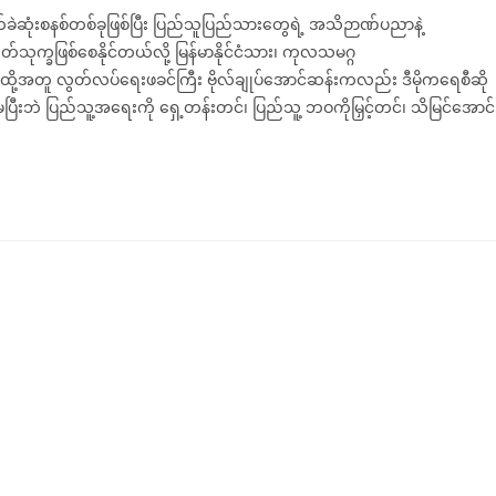
်ခဲဆုံးစနစ်တစ်ခုဖြစ်ပြီး ပြည်သူပြည်သားတွေရဲ့ အသိဉာဏ်ပညာနဲ့
်သုက္ခဖြစ်စေနိုင်တယ်လို့ မြန်မာနိုင်ငံသား၊ ကုလသမဂ္ဂ
"ထို့အတူ လွတ်လပ်ရေးဖခင်ကြီး ဗိုလ်ချုပ်အောင်ဆန်းကလည်း ဒီမိုကရေစီဆို
ဲ့မပြီးဘဲ ပြည်သူ့အရေးကို ရှေ့တန်းတင်၊ ပြည်သူ့ ဘဝကိုမြှင့်တင်၊ သိမြင်အောင်