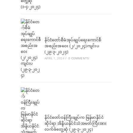
နိုင်ငံတော်စီမံအုပ်ချုပ်ရေးကောင်စီ
အစည်းအဝေး (၂/၂၀၂၄)ကျင်းပ
(၂၉-၃-၂၀၂၄)
APRIL 1, 2024
/
0 COMMENTS
နိုင်ငံတော်ဝန်ကြီးချုပ်က မြန်မာနိုင်ငံ
ဆိုင်ရာ အိန္ဒိယနိုင်ငံသံအမတ်ကြီးအား
လက်ခံတွေ့ဆုံ (၂၉-၃-၂၀၂၄)