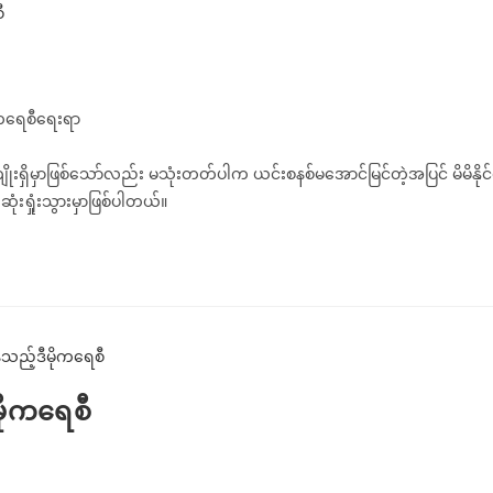
ုကရေစီရေးရာ
ိုးရှိမှာဖြစ်သော်လည်း မသုံးတတ်ပါက ယင်းစနစ်မအောင်မြင်တဲ့အပြင် မိမိနိုင်
ဆုံးရှုံးသွားမှာဖြစ်ပါတယ်။
မိုကရေစီ