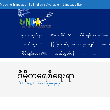
Skip
Machine Translation To English Is Available In Language Bar
to
content
မူလစာမျက်နှာ
NCA သမိုင်း
ငြိမ်းချမ်းရေးဖော်‌ဆေ
သတင်းများ
ပြည်ထောင်စုသဘောတူစာချုပ်
ဆောင
ငြိမ်းချမ်းရေး Wiki
ဆက်သွယ်ရန်
Toggle
website
search
ဒီမိုကရေစီရေးရာ
>
Blog
>
ဒီမိုကရေစီရေးရာ