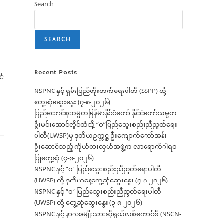
Search
SEARCH
Recent Posts
ငံ
NSPNC နှင့် ရှမ်းပြည်တိုးတက်ရေးပါတီ (SSPP) တို့
တွေ့ဆုံဆွေးနွေး (၇-၈-၂၀၂၆)
ပြည်ထောင်စုသမ္မတမြန်မာနိုင်ငံတော် နိုင်ငံတော်သမ္မတ
ဦးမင်းအောင်လှိုင်ထံသို့ “ဝ”ပြည်သွေးစည်းညီညွတ်ရေး
ပါတီ(UWSP)မှ ဒုတိယဥက္ကဋ္ဌ ဦးကျောက်ကော်အန်း
ဦးဆောင်သည့် ကိုယ်စားလှယ်အဖွဲ့က လာရောက်ဂါရဝ
ပြုတွေ့ဆုံ (၄-၈-၂၀၂၆)
NSPNC နှင့် “ဝ” ပြည်သွေးစည်းညီညွတ်ရေးပါတီ
(UWSP) တို့ ဒုတိယနေ့တွေ့ဆုံဆွေးနွေး (၄-၈-၂၀၂၆)
NSPNC နှင့် “ဝ” ပြည်သွေးစည်းညီညွတ်ရေးပါတီ
(UWSP) တို့ တွေ့ဆုံဆွေးနွေး (၃-၈-၂၀၂၆)
NSPNC နှင့် နာဂအမျိုးသားဆိုရှယ်လစ်ကောင်စီ (NSCN-