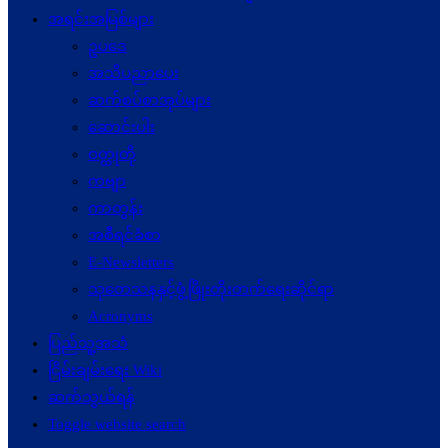
အရင်းအမြစ်များ
ဥပဒေ
အသိပညာပေး
ဆက်စပ်စာအုပ်များ
ဆောင်းပါး
ဝတ္ထုတို
ကဗျာ
ကာတွန်း
အစီရင်ခံစာ
E-Newsletters
သုတေသနနှင့်ဖွံ့ဖြိုးတိုးတက်ရေးဆိုင်ရာ
Acronyms
ပြည်သူ့အသံ
ငြိမ်းချမ်းရေး Wiki
ဆက်သွယ်ရန်
Toggle website search