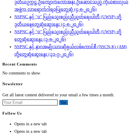
ဒုတိယဥက္ကဋ္ဌ ဦးကျောက်ကော်အန်း ဦးဆောင်သည့် ကိုယ်စားလှယ်
အဖွဲ့က လာရောက်ဂါရဝပြုတွေ့ဆုံ (၄-၈-၂၀၂၆)
NSPNC နှင့် “ဝ” ပြည်သွေးစည်းညီညွတ်ရေးပါတီ (UWSP) တို့
ဒုတိယနေ့တွေ့ဆုံဆွေးနွေး (၄-၈-၂၀၂၆)
NSPNC နှင့် “ဝ” ပြည်သွေးစည်းညီညွတ်ရေးပါတီ (UWSP) တို့
တွေ့ဆုံဆွေးနွေး (၃-၈-၂၀၂၆)
NSPNC နှင့် နာဂအမျိုးသားဆိုရှယ်လစ်ကောင်စီ (NSCN-K) (AM)
တို့တွေ့ဆုံဆွေးနွေး (၃၁-၇-၂၀၂၆)
Recent Comments
No comments to show.
Newsletter
Get all latest content delivered to your email a few times a month.
Go
Follow Us
Opens in a new tab
Opens in a new tab