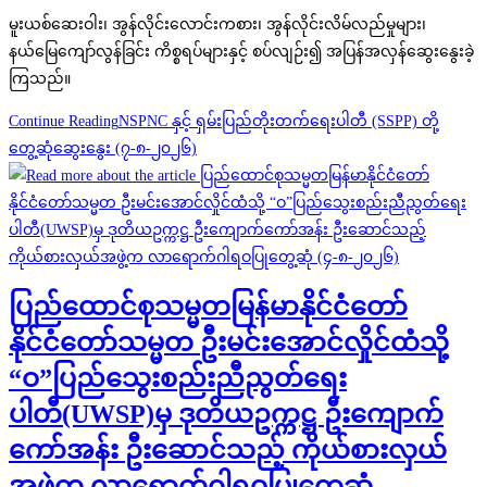
မူးယစ်ဆေးဝါး၊ အွန်လိုင်းလောင်းကစား၊ အွန်လိုင်းလိမ်လည်မှုများ၊
နယ်မြေကျော်လွန်ခြင်း ကိစ္စရပ်များနှင့် စပ်လျဉ်း၍ အပြန်အလှန်ဆွေးနွေးခဲ့
ကြသည်။
Continue Reading
NSPNC နှင့် ရှမ်းပြည်တိုးတက်ရေးပါတီ (SSPP) တို့
တွေ့ဆုံဆွေးနွေး (၇-၈-၂၀၂၆)
ပြည်ထောင်စုသမ္မတမြန်မာနိုင်ငံတော်
နိုင်ငံတော်သမ္မတ ဦးမင်းအောင်လှိုင်ထံသို့
“ဝ”ပြည်သွေးစည်းညီညွတ်ရေး
ပါတီ(UWSP)မှ ဒုတိယဥက္ကဋ္ဌ ဦးကျောက်
ကော်အန်း ဦးဆောင်သည့် ကိုယ်စားလှယ်
အဖွဲ့က လာရောက်ဂါရဝပြုတွေ့ဆုံ