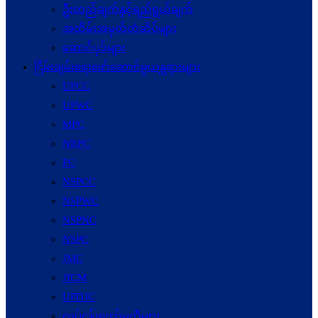
ဦးတည်ချက်နှင့်ရည်ရွယ်ချက်
အထိမ်းအမှတ်တံဆိပ်များ
ဆောင်ပုဒ်များ
ငြိမ်းချမ်းရေးဖော်‌ဆောင်မှုယန္တရားများ
UPCC
UPWC
MPC
NRPC
PC
NSPCC
NSPWC
NSPNC
NSPC
JMC
JICM
UPDJC
လုပ်ငန်းကော်မတီများ