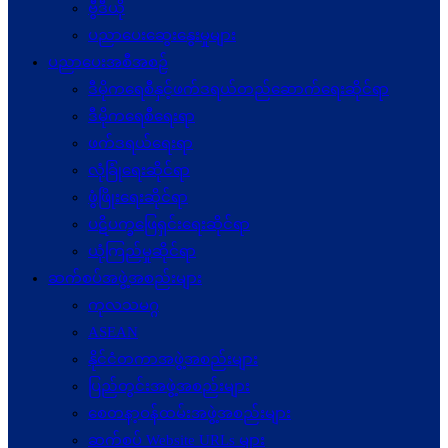
ဗွီဒီယို
ပညာပေးဆွေးနွေးမှုများ
ပညာပေးအစီအစဉ်
ဒီမိုကရေစီနှင့်ဖက်ဒရယ်တည်ဆောက်ရေးဆိုင်ရာ
ဒီမိုကရေစီရေးရာ
ဖက်ဒရယ်ရေးရာ
လုံခြုံရေးဆိုင်ရာ
ဖွံဖြိုးရေးဆိုင်ရာ
ပဋိပက္ခ‌ဖြေရှင်းရေးဆိုင်ရာ
ယုံကြည်မှုဆိုင်ရာ
ဆက်စပ်အဖွဲ့အစည်းများ
ကုလသမဂ္ဂ
ASEAN
နိုင်ငံတကာအဖွဲ့အစည်းများ
ပြည်တွင်းအဖွဲ့အစည်းများ
စေတနာ့ဝန်ထမ်းအဖွဲ့အစည်းများ
ဆက်စပ် Website URLs များ