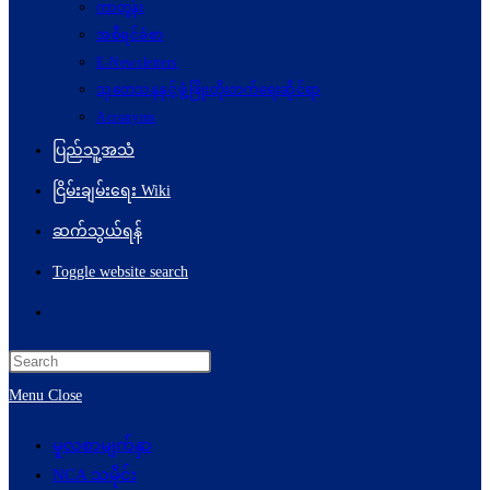
ကာတွန်း
အစီရင်ခံစာ
E-Newsletters
သုတေသနနှင့်ဖွံ့ဖြိုးတိုးတက်ရေးဆိုင်ရာ
Acronyms
ပြည်သူ့အသံ
ငြိမ်းချမ်းရေး Wiki
ဆက်သွယ်ရန်
Toggle website search
Menu
Close
မူလစာမျက်နှာ
NCA သမိုင်း