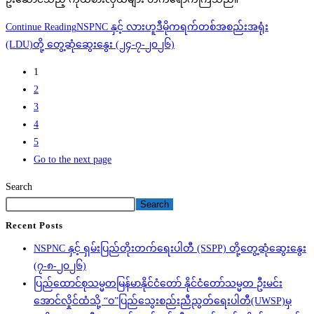
Continue Reading
NSPNC နှင့် လားဟူဒီမိုကရက်တစ်အစည်းအရုံး
(LDU)တို့ တွေ့ဆုံဆွေးနွေး (၂၄-၇-၂၀၂၆)
1
2
3
4
5
Go to the next page
Search
Search
Recent Posts
NSPNC နှင့် ရှမ်းပြည်တိုးတက်ရေးပါတီ (SSPP) တို့တွေ့ဆုံဆွေးနွေး
(၇-၈-၂၀၂၆)
ပြည်ထောင်စုသမ္မတမြန်မာနိုင်ငံတော် နိုင်ငံတော်သမ္မတ ဦးမင်း
အောင်လှိုင်ထံသို့ “ဝ”ပြည်သွေးစည်းညီညွတ်ရေးပါတီ(UWSP)မှ