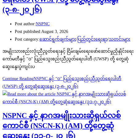
(၃-၈-၂၀၂၆)
Post author:
NSPNC
Post published:
August 3, 2026
Post category:
ဆောင်ရွက်ချက်များ
/
ပြည်တွင်းရေးရာ
/
သတင်းများ
အမျိုးသားစည်းလုံးညီညွတ်ရေးနှင့် ငြိမ်းချမ်းရေးဖော်ဆောင်မှုညှိနှိုင်း‌ရေး
ကော်မတီနှင့် "ဝ" ပြည်သွေးစည်းညီညွတ်ရေးပါတီ (UWSP) တို့ တွေ့ဆုံ
ဆွေးနွေးပွဲကျင်းပ
Continue Reading
NSPNC နှင့် “ဝ” ပြည်သွေးစည်းညီညွတ်ရေးပါတီ
(UWSP) တို့ တွေ့ဆုံဆွေးနွေး (၃-၈-၂၀၂၆)
NSPNC နှင့် နာဂအမျိုးသားဆိုရှယ်လစ်
ကောင်စီ (NSCN-K) (AM) တို့တွေ့ဆုံ
ဆွေးနွေး (၃၁-၇-၂၀၂၆)