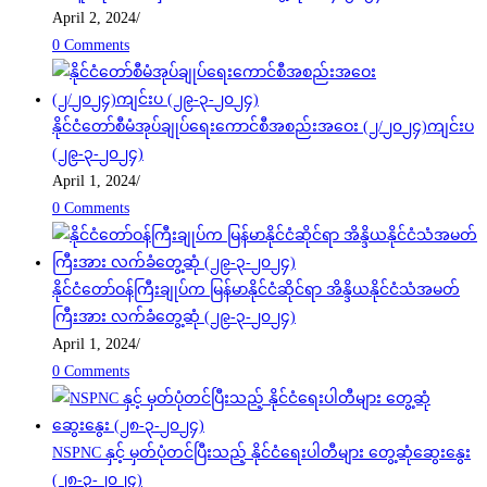
April 2, 2024
/
0 Comments
နိုင်ငံတော်စီမံအုပ်ချုပ်ရေးကောင်စီအစည်းအဝေး (၂/၂၀၂၄)ကျင်းပ
(၂၉-၃-၂၀၂၄)
April 1, 2024
/
0 Comments
နိုင်ငံတော်ဝန်ကြီးချုပ်က မြန်မာနိုင်ငံဆိုင်ရာ အိန္ဒိယနိုင်ငံသံအမတ်
ကြီးအား လက်ခံတွေ့ဆုံ (၂၉-၃-၂၀၂၄)
April 1, 2024
/
0 Comments
NSPNC နှင့် မှတ်ပုံတင်ပြီးသည့် နိုင်ငံရေးပါတီများ တွေ့ဆုံဆွေးနွေး
(၂၈-၃-၂၀၂၄)