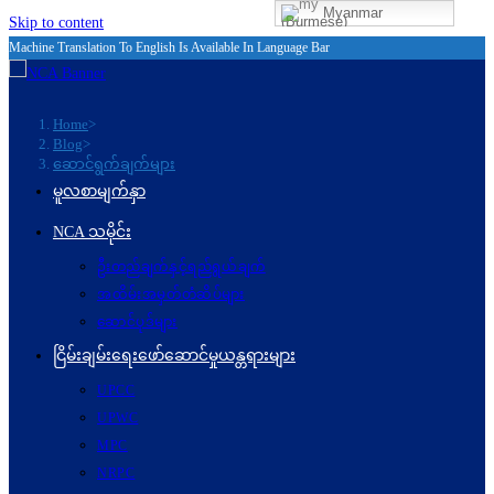
Myanmar
(Burmese)
Skip to content
Machine Translation To English Is Available In Language Bar
Home
>
Blog
>
ဆောင်ရွက်ချက်များ
မူလစာမျက်နှာ
NCA သမိုင်း
ဦးတည်ချက်နှင့်ရည်ရွယ်ချက်
အထိမ်းအမှတ်တံဆိပ်များ
ဆောင်ပုဒ်များ
ငြိမ်းချမ်းရေးဖော်‌ဆောင်မှုယန္တရားများ
UPCC
UPWC
MPC
NRPC