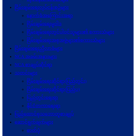
ငြိမ်းချမ်းရေးလုပ်ငန်းစဉ်များ
နောက်ခံအကြောင်းအရာ
ငြိမ်းချမ်းရေးမူဝါဒ
ငြိမ်းချမ်းရေးတွင်ပါဝင်သူများ၏ စကားသံများ
ငြိမ်းချမ်းရေးအစုအဖွဲ့များ၏စကားသံများ
ငြိမ်းချမ်းရေးညီလာခံများ
NCA အခမ်းအနားများ
NCA စာချုပ်ဆိုင်ရာ
သတင်းများ
ငြိမ်းချမ်းရေးဆိုင်ရာ(ပြည်တွင်း)
ငြိမ်းချမ်းရေးဆိုင်ရာ(ပြည်ပ)
ပြည်တွင်းရေးရာ
နိုင်ငံတကာရေးရာ
ပြည်ထောင်စုသဘောတူစာချုပ်
ဆောင်ရွက်ချက်များ
ဓာတ်ပုံ