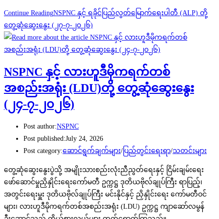
Continue Reading
NSPNC နှင့် ရခိုင်ပြည်လွတ်မြောက်ရေးပါတီ (ALP) တို့
တွေ့ဆုံဆွေးနွေး (၂၇-၇-၂၀၂၆)
NSPNC နှင့် လားဟူဒီမိုကရက်တစ်
အစည်းအရုံး (LDU)တို့ တွေ့ဆုံဆွေးနွေး
(၂၄-၇-၂၀၂၆)
Post author:
NSPNC
Post published:
July 24, 2026
Post category:
ဆောင်ရွက်ချက်များ
/
ပြည်တွင်းရေးရာ
/
သတင်းများ
တွေ့ဆုံဆွေးနွေးပွဲသို့ အမျိုးသားစည်းလုံးညီညွတ်ရေးနှင့် ငြိမ်းချမ်းရေး
ဖော်ဆောင်မှုညှိနှိုင်းရေးကော်မတီ ဥက္ကဋ္ဌ ဒုတိယဗိုလ်ချုပ်ကြီး ရာပြည့်၊
အတွင်းရေးမှူး ဒုတိယဗိုလ်ချုပ်ကြီး မင်းနိုင်နှင့် ညှိနှိုင်းရေး ကော်မတီဝင်
များ၊ လားဟူဒီမိုကရက်တစ်အစည်းအရုံး (LDU) ဥက္ကဋ္ဌ ကျာဆော်လမွန်
ဦးဆောင်သည့် ကိုယ်စားလှယ်များ တက်ရောက်ကြသည်။