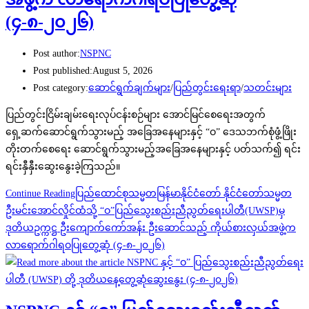
(၄-၈-၂၀၂၆)
Post author:
NSPNC
Post published:
August 5, 2026
Post category:
ဆောင်ရွက်ချက်များ
/
ပြည်တွင်းရေးရာ
/
သတင်းများ
ပြည်တွင်းငြိမ်းချမ်းရေးလုပ်ငန်းစဉ်များ အောင်မြင်စေရေးအတွက်
ရှေ့ဆက်ဆောင်ရွက်သွားမည့် အခြေအနေများနှင့် “ဝ” ဒေသဘက်စုံဖွံ့ဖြိုး
တိုးတက်စေရေး ဆောင်ရွက်သွားမည့်အခြေအနေများနှင့် ပတ်သက်၍ ရင်း
ရင်းနှီနှီးဆွေးနွေးခဲ့ကြသည်။
Continue Reading
ပြည်ထောင်စုသမ္မတမြန်မာနိုင်ငံတော် နိုင်ငံတော်သမ္မတ
ဦးမင်းအောင်လှိုင်ထံသို့ “ဝ”ပြည်သွေးစည်းညီညွတ်ရေးပါတီ(UWSP)မှ
ဒုတိယဥက္ကဋ္ဌ ဦးကျောက်ကော်အန်း ဦးဆောင်သည့် ကိုယ်စားလှယ်အဖွဲ့က
လာရောက်ဂါရဝပြုတွေ့ဆုံ (၄-၈-၂၀၂၆)