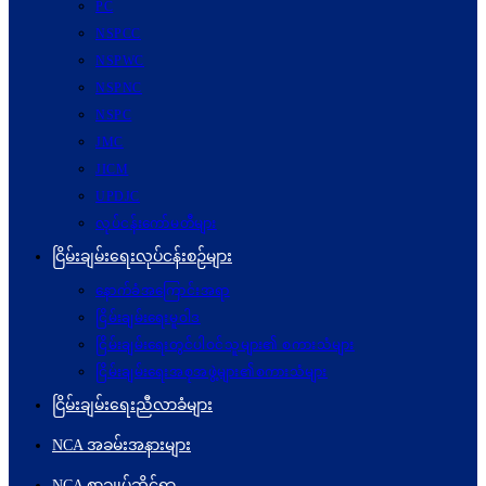
PC
NSPCC
NSPWC
NSPNC
NSPC
JMC
JICM
UPDJC
လုပ်ငန်းကော်မတီများ
ငြိမ်းချမ်းရေးလုပ်ငန်းစဉ်များ
နောက်ခံအကြောင်းအရာ
ငြိမ်းချမ်းရေးမူဝါဒ
ငြိမ်းချမ်းရေးတွင်ပါဝင်သူများ၏ စကားသံများ
ငြိမ်းချမ်းရေးအစုအဖွဲ့များ၏စကားသံများ
ငြိမ်းချမ်းရေးညီလာခံများ
NCA အခမ်းအနားများ
NCA စာချုပ်ဆိုင်ရာ