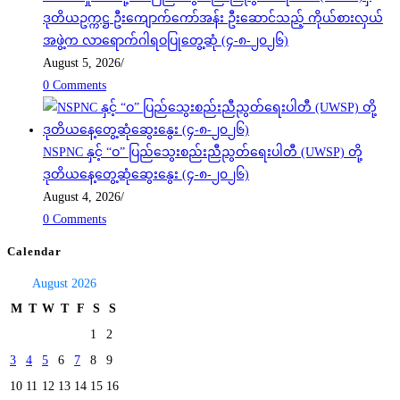
ဒုတိယဥက္ကဋ္ဌ ဦးကျောက်ကော်အန်း ဦးဆောင်သည့် ကိုယ်စားလှယ်
အဖွဲ့က လာရောက်ဂါရဝပြုတွေ့ဆုံ (၄-၈-၂၀၂၆)
August 5, 2026
/
0 Comments
NSPNC နှင့် “ဝ” ပြည်သွေးစည်းညီညွတ်ရေးပါတီ (UWSP) တို့
ဒုတိယနေ့တွေ့ဆုံဆွေးနွေး (၄-၈-၂၀၂၆)
August 4, 2026
/
0 Comments
Calendar
August 2026
M
T
W
T
F
S
S
1
2
3
4
5
6
7
8
9
10
11
12
13
14
15
16