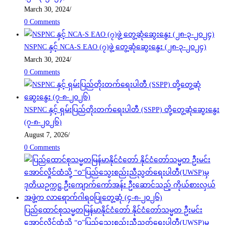
March 30, 2024
/
0 Comments
NSPNC နှင့် NCA-S EAO (၇)ဖွဲ့ တွေ့ဆုံဆွေးနွေး (၂၈-၃-၂၀၂၄)
March 30, 2024
/
0 Comments
NSPNC နှင့် ရှမ်းပြည်တိုးတက်ရေးပါတီ (SSPP) တို့တွေ့ဆုံဆွေးနွေး
(၇-၈-၂၀၂၆)
August 7, 2026
/
0 Comments
ပြည်ထောင်စုသမ္မတမြန်မာနိုင်ငံတော် နိုင်ငံတော်သမ္မတ ဦးမင်း
အောင်လှိုင်ထံသို့ “ဝ”ပြည်သွေးစည်းညီညွတ်ရေးပါတီ(UWSP)မှ