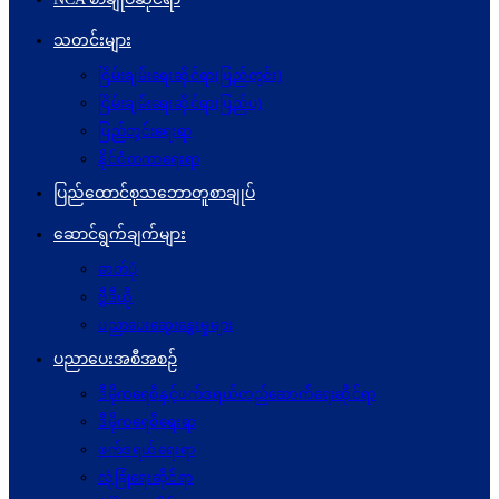
သတင်းများ
ငြိမ်းချမ်းရေးဆိုင်ရာ(ပြည်တွင်း)
ငြိမ်းချမ်းရေးဆိုင်ရာ(ပြည်ပ)
ပြည်တွင်းရေးရာ
နိုင်ငံတကာရေးရာ
ပြည်ထောင်စုသဘောတူစာချုပ်
ဆောင်ရွက်ချက်များ
ဓာတ်ပုံ
ဗွီဒီယို
ပညာပေးဆွေးနွေးမှုများ
ပညာပေးအစီအစဉ်
ဒီမိုကရေစီနှင့်ဖက်ဒရယ်တည်ဆောက်ရေးဆိုင်ရာ
ဒီမိုကရေစီရေးရာ
ဖက်ဒရယ်ရေးရာ
လုံခြုံရေးဆိုင်ရာ