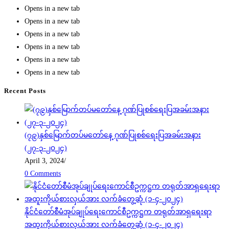
Opens in a new tab
Opens in a new tab
Opens in a new tab
Opens in a new tab
Opens in a new tab
Opens in a new tab
Recent Posts
(၇၉)နှစ်မြောက်တပ်မတော်နေ့ ဂုဏ်ပြုစစ်ရေးပြအခမ်းအနား
(၂၇-၃-၂၀၂၄)
April 3, 2024
/
0 Comments
နိုင်ငံတော်စီမံအုပ်ချုပ်ရေးကောင်စီဥက္ကဋ္ဌက တရုတ်အာရှရေးရာ
အထူးကိုယ်စားလှယ်အား လက်ခံတွေ့ဆုံ (၁-၄-၂၀၂၄)