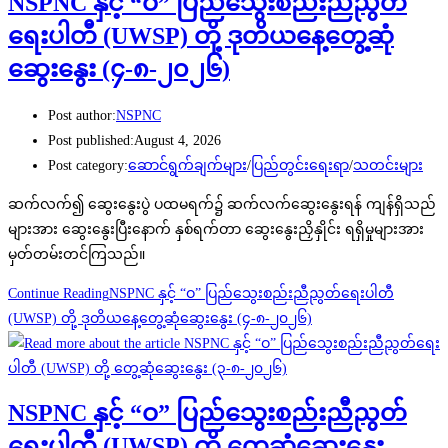
NSPNC နှင့် “ဝ” ပြည်သွေးစည်းညီညွတ်
ရေးပါတီ (UWSP) တို့ ဒုတိယနေ့တွေ့ဆုံ
ဆွေးနွေး (၄-၈-၂၀၂၆)
Post author:
NSPNC
Post published:
August 4, 2026
Post category:
ဆောင်ရွက်ချက်များ
/
ပြည်တွင်းရေးရာ
/
သတင်းများ
ဆက်လက်၍ ဆွေးနွေးပွဲ ပထမရက်၌ ဆက်လက်ဆွေးနွေးရန် ကျန်ရှိသည်
များအား ဆွေးနွေးပြီးနောက် နှစ်ရက်တာ ဆွေးနွေးညှိနှိုင်း ရရှိမှုများအား
မှတ်တမ်းတင်ကြသည်။
Continue Reading
NSPNC နှင့် “ဝ” ပြည်သွေးစည်းညီညွတ်ရေးပါတီ
(UWSP) တို့ ဒုတိယနေ့တွေ့ဆုံဆွေးနွေး (၄-၈-၂၀၂၆)
NSPNC နှင့် “ဝ” ပြည်သွေးစည်းညီညွတ်
ရေးပါတီ (UWSP) တို့ တွေ့ဆုံဆွေးနွေး