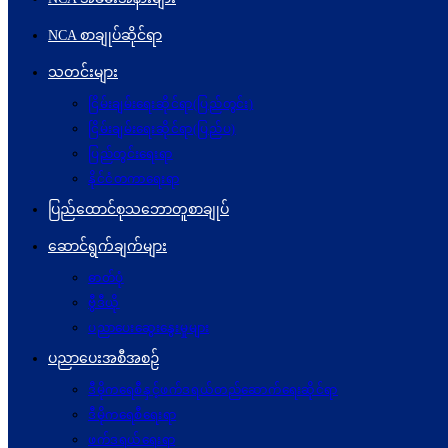
NCA စာချုပ်ဆိုင်ရာ
သတင်းများ
ငြိမ်းချမ်းရေးဆိုင်ရာ(ပြည်တွင်း)
ငြိမ်းချမ်းရေးဆိုင်ရာ(ပြည်ပ)
ပြည်တွင်းရေးရာ
နိုင်ငံတကာရေးရာ
ပြည်ထောင်စုသဘောတူစာချုပ်
ဆောင်ရွက်ချက်များ
ဓာတ်ပုံ
ဗွီဒီယို
ပညာပေးဆွေးနွေးမှုများ
ပညာပေးအစီအစဉ်
ဒီမိုကရေစီနှင့်ဖက်ဒရယ်တည်ဆောက်ရေးဆိုင်ရာ
ဒီမိုကရေစီရေးရာ
ဖက်ဒရယ်ရေးရာ