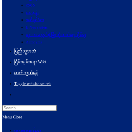
ကဗျာ
ကာတွန်း
အစီရင်ခံစာ
E-Newsletters
သုတေသနနှင့်ဖွံ့ဖြိုးတိုးတက်ရေးဆိုင်ရာ
Acronyms
ပြည်သူ့အသံ
ငြိမ်းချမ်းရေး Wiki
ဆက်သွယ်ရန်
Toggle website search
Menu
Close
မူလစာမျက်နှာ