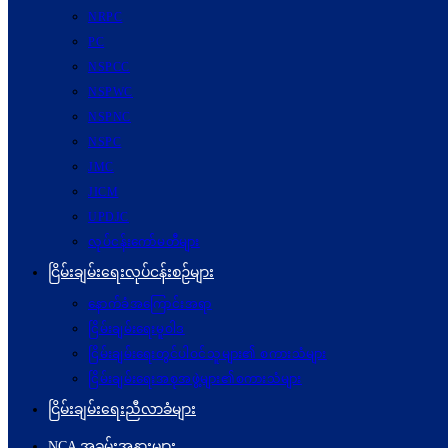
NRPC
PC
NSPCC
NSPWC
NSPNC
NSPC
JMC
JICM
UPDJC
လုပ်ငန်းကော်မတီများ
ငြိမ်းချမ်းရေးလုပ်ငန်းစဉ်များ
နောက်ခံအကြောင်းအရာ
ငြိမ်းချမ်းရေးမူဝါဒ
ငြိမ်းချမ်းရေးတွင်ပါဝင်သူများ၏ စကားသံများ
ငြိမ်းချမ်းရေးအစုအဖွဲ့များ၏စကားသံများ
ငြိမ်းချမ်းရေးညီလာခံများ
NCA အခမ်းအနားများ