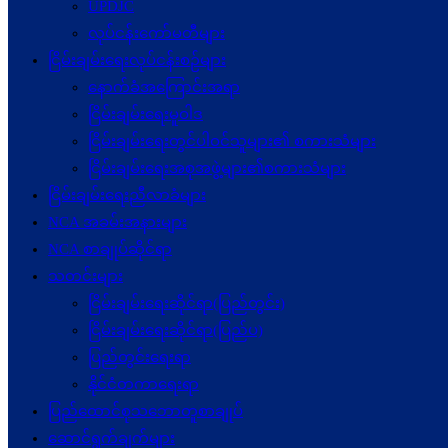
UPDJC
လုပ်ငန်းကော်မတီများ
ငြိမ်းချမ်းရေးလုပ်ငန်းစဉ်များ
နောက်ခံအကြောင်းအရာ
ငြိမ်းချမ်းရေးမူဝါဒ
ငြိမ်းချမ်းရေးတွင်ပါဝင်သူများ၏ စကားသံများ
ငြိမ်းချမ်းရေးအစုအဖွဲ့များ၏စကားသံများ
ငြိမ်းချမ်းရေးညီလာခံများ
NCA အခမ်းအနားများ
NCA စာချုပ်ဆိုင်ရာ
သတင်းများ
ငြိမ်းချမ်းရေးဆိုင်ရာ(ပြည်တွင်း)
ငြိမ်းချမ်းရေးဆိုင်ရာ(ပြည်ပ)
ပြည်တွင်းရေးရာ
နိုင်ငံတကာရေးရာ
ပြည်ထောင်စုသဘောတူစာချုပ်
ဆောင်ရွက်ချက်များ