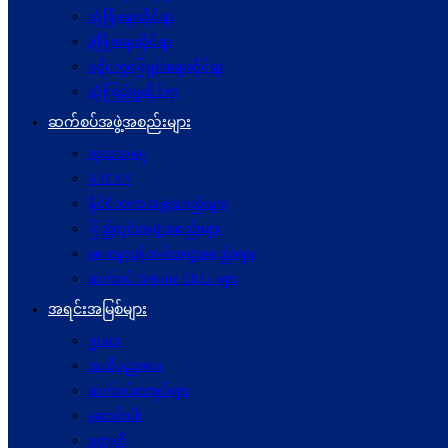
လုံခြုံရေးဆိုင်ရာ
ဖွံဖြိုးရေးဆိုင်ရာ
ပဋိပက္ခ‌ဖြေရှင်းရေးဆိုင်ရာ
ယုံကြည်မှုဆိုင်ရာ
ဆက်စပ်အဖွဲ့အစည်းများ
ကုလသမဂ္ဂ
ASEAN
နိုင်ငံတကာအဖွဲ့အစည်းများ
ပြည်တွင်းအဖွဲ့အစည်းများ
စေတနာ့ဝန်ထမ်းအဖွဲ့အစည်းများ
ဆက်စပ် Website URLs များ
အရင်းအမြစ်များ
ဥပဒေ
အသိပညာပေး
ဆက်စပ်စာအုပ်များ
ဆောင်းပါး
ဝတ္ထုတို