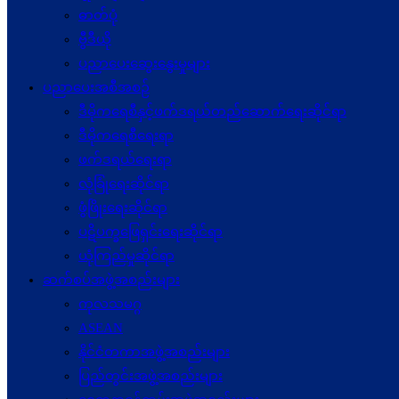
ဓာတ်ပုံ
ဗွီဒီယို
ပညာပေးဆွေးနွေးမှုများ
ပညာပေးအစီအစဉ်
ဒီမိုကရေစီနှင့်ဖက်ဒရယ်တည်ဆောက်ရေးဆိုင်ရာ
ဒီမိုကရေစီရေးရာ
ဖက်ဒရယ်ရေးရာ
လုံခြုံရေးဆိုင်ရာ
ဖွံဖြိုးရေးဆိုင်ရာ
ပဋိပက္ခ‌ဖြေရှင်းရေးဆိုင်ရာ
ယုံကြည်မှုဆိုင်ရာ
ဆက်စပ်အဖွဲ့အစည်းများ
ကုလသမဂ္ဂ
ASEAN
နိုင်ငံတကာအဖွဲ့အစည်းများ
ပြည်တွင်းအဖွဲ့အစည်းများ