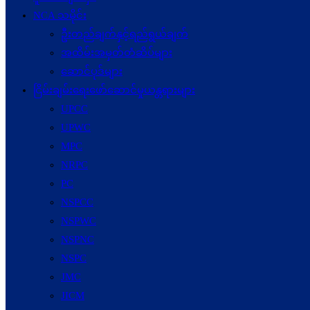
NCA သမိုင်း
ဦးတည်ချက်နှင့်ရည်ရွယ်ချက်
အထိမ်းအမှတ်တံဆိပ်များ
ဆောင်ပုဒ်များ
ငြိမ်းချမ်းရေးဖော်‌ဆောင်မှုယန္တရားများ
UPCC
UPWC
MPC
NRPC
PC
NSPCC
NSPWC
NSPNC
NSPC
JMC
JICM