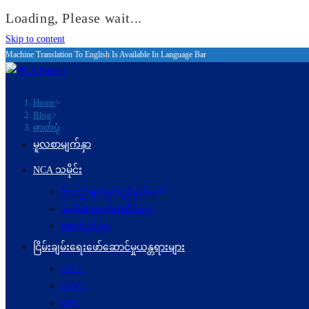
Loading, Please wait...
Skip to content
Machine Translation To English Is Available In Language Bar
Home
>
Blog
>
ဓာတ်ပုံ
မူလစာမျက်နှာ
NCA သမိုင်း
ဦးတည်ချက်နှင့်ရည်ရွယ်ချက်
အထိမ်းအမှတ်တံဆိပ်များ
ဆောင်ပုဒ်များ
ငြိမ်းချမ်းရေးဖော်‌ဆောင်မှုယန္တရားများ
UPCC
UPWC
MPC