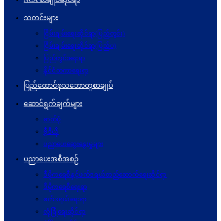
သတင်းများ
ငြိမ်းချမ်းရေးဆိုင်ရာ(ပြည်တွင်း)
ငြိမ်းချမ်းရေးဆိုင်ရာ(ပြည်ပ)
ပြည်တွင်းရေးရာ
နိုင်ငံတကာရေးရာ
ပြည်ထောင်စုသဘောတူစာချုပ်
ဆောင်ရွက်ချက်များ
ဓာတ်ပုံ
ဗွီဒီယို
ပညာပေးဆွေးနွေးမှုများ
ပညာပေးအစီအစဉ်
ဒီမိုကရေစီနှင့်ဖက်ဒရယ်တည်ဆောက်ရေးဆိုင်ရာ
ဒီမိုကရေစီရေးရာ
ဖက်ဒရယ်ရေးရာ
လုံခြုံရေးဆိုင်ရာ