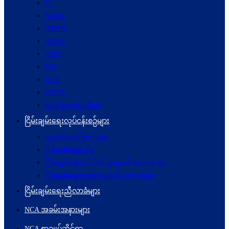
PC
NSPCC
NSPWC
NSPNC
NSPC
JMC
JICM
UPDJC
လုပ်ငန်းကော်မတီများ
ငြိမ်းချမ်းရေးလုပ်ငန်းစဉ်များ
နောက်ခံအကြောင်းအရာ
ငြိမ်းချမ်းရေးမူဝါဒ
ငြိမ်းချမ်းရေးတွင်ပါဝင်သူများ၏ စကားသံများ
ငြိမ်းချမ်းရေးအစုအဖွဲ့များ၏စကားသံများ
ငြိမ်းချမ်းရေးညီလာခံများ
NCA အခမ်းအနားများ
NCA စာချုပ်ဆိုင်ရာ