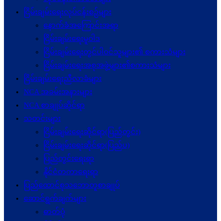
ငြိမ်းချမ်းရေးလုပ်ငန်းစဉ်များ
နောက်ခံအကြောင်းအရာ
ငြိမ်းချမ်းရေးမူဝါဒ
ငြိမ်းချမ်းရေးတွင်ပါဝင်သူများ၏ စကားသံများ
ငြိမ်းချမ်းရေးအစုအဖွဲ့များ၏စကားသံများ
ငြိမ်းချမ်းရေးညီလာခံများ
NCA အခမ်းအနားများ
NCA စာချုပ်ဆိုင်ရာ
သတင်းများ
ငြိမ်းချမ်းရေးဆိုင်ရာ(ပြည်တွင်း)
ငြိမ်းချမ်းရေးဆိုင်ရာ(ပြည်ပ)
ပြည်တွင်းရေးရာ
နိုင်ငံတကာရေးရာ
ပြည်ထောင်စုသဘောတူစာချုပ်
ဆောင်ရွက်ချက်များ
ဓာတ်ပုံ