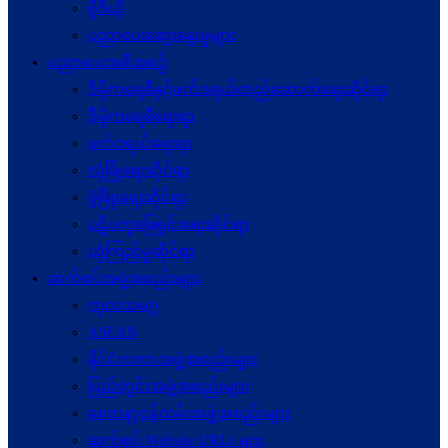
ဗွီဒီယို
ပညာပေးဆွေးနွေးမှုများ
ပညာပေးအစီအစဉ်
ဒီမိုကရေစီနှင့်ဖက်ဒရယ်တည်ဆောက်ရေးဆိုင်ရာ
ဒီမိုကရေစီရေးရာ
ဖက်ဒရယ်ရေးရာ
လုံခြုံရေးဆိုင်ရာ
ဖွံဖြိုးရေးဆိုင်ရာ
ပဋိပက္ခ‌ဖြေရှင်းရေးဆိုင်ရာ
ယုံကြည်မှုဆိုင်ရာ
ဆက်စပ်အဖွဲ့အစည်းများ
ကုလသမဂ္ဂ
ASEAN
နိုင်ငံတကာအဖွဲ့အစည်းများ
ပြည်တွင်းအဖွဲ့အစည်းများ
စေတနာ့ဝန်ထမ်းအဖွဲ့အစည်းများ
ဆက်စပ် Website URLs များ