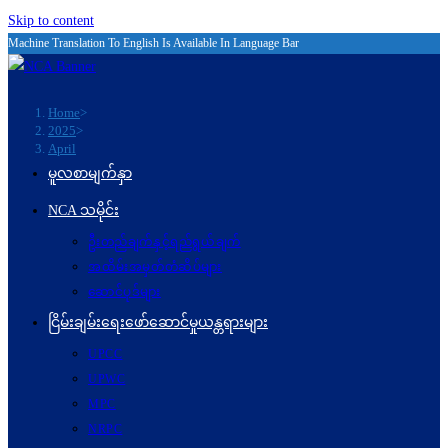
Skip to content
Machine Translation To English Is Available In Language Bar
Home
>
2025
>
April
မူလစာမျက်နှာ
NCA သမိုင်း
ဦးတည်ချက်နှင့်ရည်ရွယ်ချက်
အထိမ်းအမှတ်တံဆိပ်များ
ဆောင်ပုဒ်များ
ငြိမ်းချမ်းရေးဖော်‌ဆောင်မှုယန္တရားများ
UPCC
UPWC
MPC
NRPC