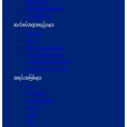
ဖွံဖြိုးရေးဆိုင်ရာ
ပဋိပက္ခ‌ဖြေရှင်းရေးဆိုင်ရာ
ယုံကြည်မှုဆိုင်ရာ
ဆက်စပ်အဖွဲ့အစည်းများ
ကုလသမဂ္ဂ
ASEAN
နိုင်ငံတကာအဖွဲ့အစည်းများ
ပြည်တွင်းအဖွဲ့အစည်းများ
စေတနာ့ဝန်ထမ်းအဖွဲ့အစည်းများ
ဆက်စပ် Website URLs များ
အရင်းအမြစ်များ
ဥပဒေ
အသိပညာပေး
ဆက်စပ်စာအုပ်များ
ဆောင်းပါး
ဝတ္ထုတို
ကဗျာ