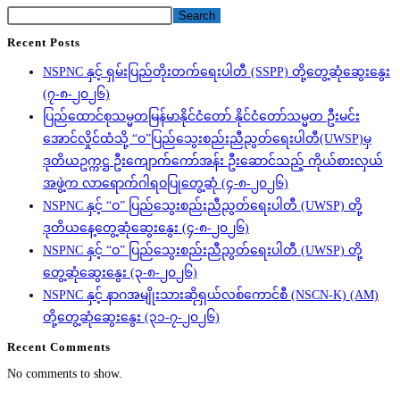
Search
Recent Posts
NSPNC နှင့် ရှမ်းပြည်တိုးတက်ရေးပါတီ (SSPP) တို့တွေ့ဆုံဆွေးနွေး
(၇-၈-၂၀၂၆)
ပြည်ထောင်စုသမ္မတမြန်မာနိုင်ငံတော် နိုင်ငံတော်သမ္မတ ဦးမင်း
အောင်လှိုင်ထံသို့ “ဝ”ပြည်သွေးစည်းညီညွတ်ရေးပါတီ(UWSP)မှ
ဒုတိယဥက္ကဋ္ဌ ဦးကျောက်ကော်အန်း ဦးဆောင်သည့် ကိုယ်စားလှယ်
အဖွဲ့က လာရောက်ဂါရဝပြုတွေ့ဆုံ (၄-၈-၂၀၂၆)
NSPNC နှင့် “ဝ” ပြည်သွေးစည်းညီညွတ်ရေးပါတီ (UWSP) တို့
ဒုတိယနေ့တွေ့ဆုံဆွေးနွေး (၄-၈-၂၀၂၆)
NSPNC နှင့် “ဝ” ပြည်သွေးစည်းညီညွတ်ရေးပါတီ (UWSP) တို့
တွေ့ဆုံဆွေးနွေး (၃-၈-၂၀၂၆)
NSPNC နှင့် နာဂအမျိုးသားဆိုရှယ်လစ်ကောင်စီ (NSCN-K) (AM)
တို့တွေ့ဆုံဆွေးနွေး (၃၁-၇-၂၀၂၆)
Recent Comments
No comments to show.