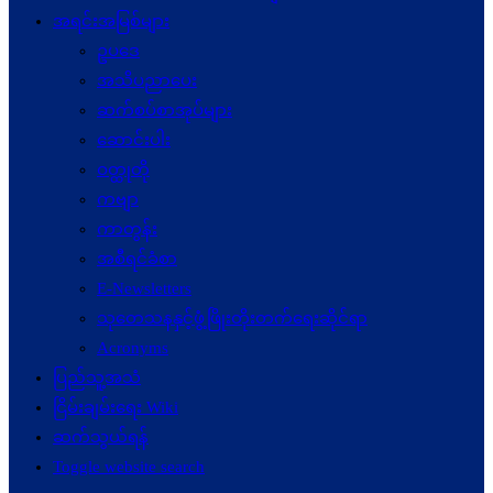
အရင်းအမြစ်များ
ဥပဒေ
အသိပညာပေး
ဆက်စပ်စာအုပ်များ
ဆောင်းပါး
ဝတ္ထုတို
ကဗျာ
ကာတွန်း
အစီရင်ခံစာ
E-Newsletters
သုတေသနနှင့်ဖွံ့ဖြိုးတိုးတက်ရေးဆိုင်ရာ
Acronyms
ပြည်သူ့အသံ
ငြိမ်းချမ်းရေး Wiki
ဆက်သွယ်ရန်
Toggle website search