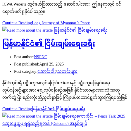
ICWA Website တွင်ဖော်ပြထားသည့် ဆောင်းပါးအား ဤနေရာတွင် ဝင်
ရောက်ဖတ်ရှုနိုင်ပါသည်။
Continue Reading
Long Journey of Myanmar’s Peace
မြန်မာနိုင်ငံ၏ ငြိမ်းချမ်းရေးခရီး
Post author:
NSPNC
Post published:
April 29, 2025
Post category:
ဆောင်းပါး
/
သတင်းများ
နိုင်ငံတွင်းရှိ ပဋိပက္ခအသွင်ပြောင်းလဲရေးနှင့် ပဋိပက္ခဖြေရှင်းရေး
လုပ်ငန်းစဉ်များအား ရှေ့လုပ်ငန်းစဉ်အဖြစ် နိုင်ငံသားများအားလုံးအတူ
လက်တွဲပြီး စည်းလုံးညီညွှတ်စွာဖြင့် ကြိုးပမ်းဆောင်ရွက်သွားကြရမည်ဖြစ်
Continue Reading
မြန်မာနိုင်ငံ၏ ငြိမ်းချမ်းရေးခရီး