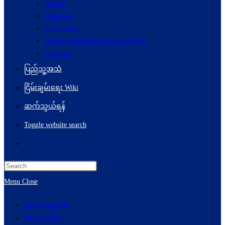
ကာတွန်း
အစီရင်ခံစာ
E-Newsletters
သုတေသနနှင့်ဖွံ့ဖြိုးတိုးတက်ရေးဆိုင်ရာ
Acronyms
ပြည်သူ့အသံ
ငြိမ်းချမ်းရေး Wiki
ဆက်သွယ်ရန်
Toggle website search
Menu
Close
မူလစာမျက်နှာ
NCA သမိုင်း