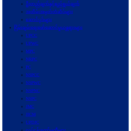
ဦးတည်ချက်နှင့်ရည်ရွယ်ချက်
အထိမ်းအမှတ်တံဆိပ်များ
ဆောင်ပုဒ်များ
ငြိမ်းချမ်းရေးဖော်‌ဆောင်မှုယန္တရားများ
UPCC
UPWC
MPC
NRPC
PC
NSPCC
NSPWC
NSPNC
NSPC
JMC
JICM
UPDJC
လုပ်ငန်းကော်မတီများ