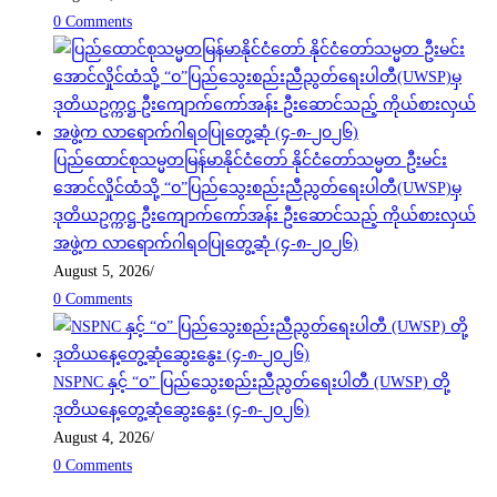
0 Comments
ပြည်ထောင်စုသမ္မတမြန်မာနိုင်ငံတော် နိုင်ငံတော်သမ္မတ ဦးမင်း
အောင်လှိုင်ထံသို့ “ဝ”ပြည်သွေးစည်းညီညွတ်ရေးပါတီ(UWSP)မှ
ဒုတိယဥက္ကဋ္ဌ ဦးကျောက်ကော်အန်း ဦးဆောင်သည့် ကိုယ်စားလှယ်
အဖွဲ့က လာရောက်ဂါရဝပြုတွေ့ဆုံ (၄-၈-၂၀၂၆)
August 5, 2026
/
0 Comments
NSPNC နှင့် “ဝ” ပြည်သွေးစည်းညီညွတ်ရေးပါတီ (UWSP) တို့
ဒုတိယနေ့တွေ့ဆုံဆွေးနွေး (၄-၈-၂၀၂၆)
August 4, 2026
/
0 Comments