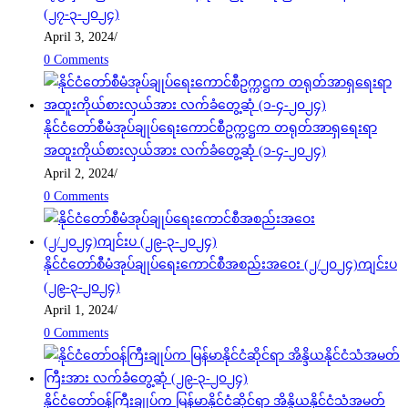
(၂၇-၃-၂၀၂၄)
April 3, 2024
/
0 Comments
နိုင်ငံတော်စီမံအုပ်ချုပ်ရေးကောင်စီဥက္ကဋ္ဌက တရုတ်အာရှရေးရာ
အထူးကိုယ်စားလှယ်အား လက်ခံတွေ့ဆုံ (၁-၄-၂၀၂၄)
April 2, 2024
/
0 Comments
နိုင်ငံတော်စီမံအုပ်ချုပ်ရေးကောင်စီအစည်းအဝေး (၂/၂၀၂၄)ကျင်းပ
(၂၉-၃-၂၀၂၄)
April 1, 2024
/
0 Comments
နိုင်ငံတော်ဝန်ကြီးချုပ်က မြန်မာနိုင်ငံဆိုင်ရာ အိန္ဒိယနိုင်ငံသံအမတ်