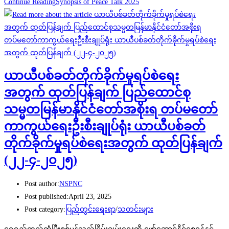
Continue Reading
Synopsis of Peace Talk 2025
ယာယီပစ်ခတ်တိုက်ခိုက်မှုရပ်စဲရေး
အတွက် ထုတ်ပြန်ချက် ပြည်ထောင်စု
သမ္မတမြန်မာနိုင်ငံတော်အစိုးရ တပ်မတော်
ကာကွယ်ရေးဦးစီးချုပ်ရုံး ယာယီပစ်ခတ်
တိုက်ခိုက်မှုရပ်စဲရေးအတွက် ထုတ်ပြန်ချက်
(၂၂-၄-၂၀၂၅)
Post author:
NSPNC
Post published:
April 23, 2025
Post category:
ပြည်တွင်းရေးရာ
/
သတင်းများ