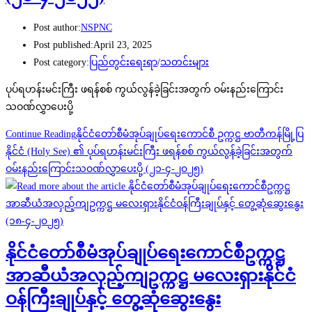
Post author:
NSPNC
Post published:
April 23, 2025
Post category:
ပြည်တွင်းရေးရာ
/
သတင်းများ
ပုပ်ရဟန်းမင်းကြီး ဖရန်စစ် ကွယ်လွန်ခဲ့ခြင်းအတွက် ဝမ်းနည်းကြောင်း
သဝဏ်လွှာပေးပို့
Continue Reading
နိုင်ငံတော်စီမံအုပ်ချုပ်ရေးကောင်စီ ဥက္ကဋ္ဌ ဗာတီကန်မြို့ပြ
နိုင်ငံ (Holy See) ၏ ပုပ်ရဟန်းမင်းကြီး ဖရန်စစ် ကွယ်လွန်ခဲ့ခြင်းအတွက်
ဝမ်းနည်းကြောင်းသဝဏ်လွှာပေးပို့ (၂၁-၄-၂၀၂၅)
နိုင်ငံတော်စီမံအုပ်ချုပ်ရေးကောင်စီဥက္ကဋ္ဌ
အာဆီယံအလှည့်ကျဥက္ကဋ္ဌ မလေးရှားနိုင်ငံ
ဝန်ကြီးချုပ်နှင့် တွေ့ဆုံဆွေးနွေး