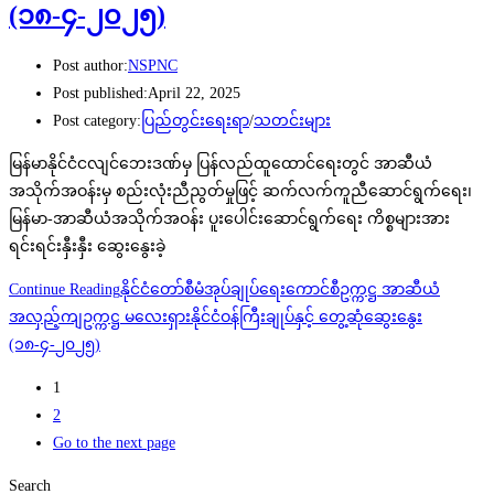
(၁၈-၄-၂၀၂၅)
Post author:
NSPNC
Post published:
April 22, 2025
Post category:
ပြည်တွင်းရေးရာ
/
သတင်းများ
မြန်မာနိုင်ငံငလျင်ဘေးဒဏ်မှ ပြန်လည်ထူထောင်ရေးတွင် အာဆီယံ
အသိုက်အဝန်းမှ စည်းလုံးညီညွတ်မှုဖြင့် ဆက်လက်ကူညီဆောင်ရွက်ရေး၊
မြန်မာ-အာဆီယံအသိုက်အဝန်း ပူးပေါင်းဆောင်ရွက်ရေး ကိစ္စများအား
ရင်းရင်းနှီးနှီး ဆွေးနွေးခဲ့
Continue Reading
နိုင်ငံတော်စီမံအုပ်ချုပ်ရေးကောင်စီဥက္ကဋ္ဌ အာဆီယံ
အလှည့်ကျဥက္ကဋ္ဌ မလေးရှားနိုင်ငံဝန်ကြီးချုပ်နှင့် တွေ့ဆုံဆွေးနွေး
(၁၈-၄-၂၀၂၅)
1
2
Go to the next page
Search