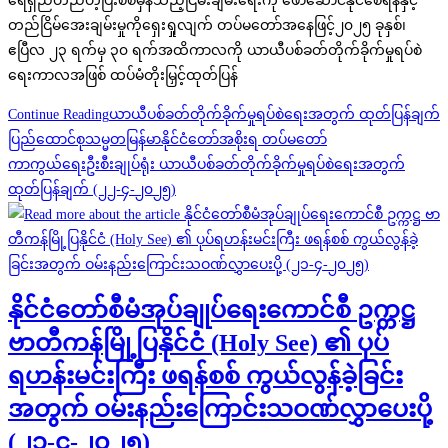
ရေရှည်တည်တံ့ပြီးစစ်မှန်သည့်ငြိမ်းချမ်းရေးကို ဖော်ဆောင်နိုင်စေရန်နှင့်
တည်ငြိမ်အေးချမ်းမှုကိုရှေးရှုလျက် တပ်မတော်အနေဖြင့်၂၀၂၅ ခုနှစ်၊
ဧပြီလ ၂၃ ရက်မှ ၃၀ ရက်အထိကာလကို ယာယီပစ်ခတ်တိုက်ခိုက်မှုရပ်စဲ
ရေးကာလအဖြစ် ထပ်မံတိုးမြှင့်ထုတ်ပြန်
Continue Reading
ယာယီပစ်ခတ်တိုက်ခိုက်မှုရပ်စဲရေးအတွက် ထုတ်ပြန်ချက်
ပြည်ထောင်စုသမ္မတမြန်မာနိုင်ငံတော်အစိုးရ တပ်မတော်
ကာကွယ်ရေးဦးစီးချုပ်ရုံး ယာယီပစ်ခတ်တိုက်ခိုက်မှုရပ်စဲရေးအတွက်
ထုတ်ပြန်ချက် (၂၂-၄-၂၀၂၅)
နိုင်ငံတော်စီမံအုပ်ချုပ်ရေးကောင်စီ ဥက္ကဋ္ဌ
ဗာတီကန်မြို့ပြနိုင်ငံ (Holy See) ၏ ပုပ်
ရဟန်းမင်းကြီး ဖရန်စစ် ကွယ်လွန်ခဲ့ခြင်း
အတွက် ဝမ်းနည်းကြောင်းသဝဏ်လွှာပေးပို့
(၂၁-၄-၂၀၂၅)