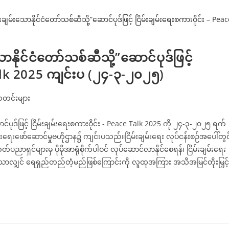
သောနိုင်ငံတော်သစ်ဆီသို့”ဆောင်ပုဒ်ဖြင့်
 Talk 2025 ကျင်းပ (၂၄-၃-၂၀၂၅)
တင်းများ
ဆောင်ပုဒ်ဖြင့် ငြိမ်းချမ်းရေးစကားဝိုင်း - Peace Talk 2025 ကို ၂၄-၃-၂၀၂၅ ရက်
မ်းရေးဖော်ဆောင်မှုဗဟိုဌာန၌ ကျင်းပသည်။ငြိမ်းချမ်းရေး လုပ်ငန်းစဉ်အပေါ်တွင
ှင်များမှ ပိုမိုအာရုံစိုက်ပါဝင် လုပ်ဆောင်လာနိုင်စေရန်၊ ငြိမ်းချမ်းရေး
လျှင် ရေရှည်တည်တံ့မည်ဖြစ်ကြောင်းကို လူထုအကြား အသိအမြင်တိုးမြှင့်