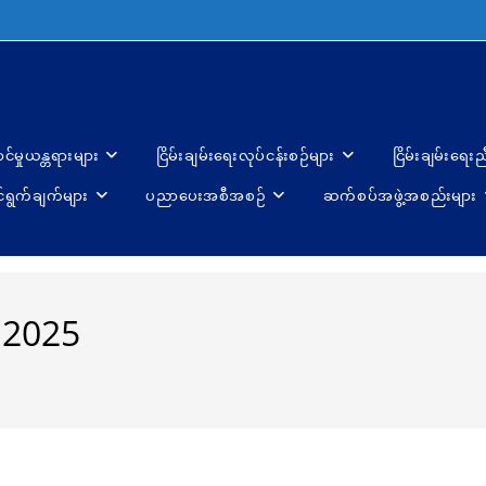
ာင်မှုယန္တရားများ
ငြိမ်းချမ်းရေးလုပ်ငန်းစဉ်များ
ငြိမ်းချမ်းရေး
်ရွက်ချက်များ
ပညာပေးအစီအစဉ်
ဆက်စပ်အဖွဲ့အစည်းများ
 2025