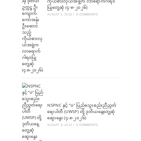
ကိုယ်စားလှယ်အဖွဲ့က လာရောက်ဂါရဝ
ပြုတွေ့ဆုံ (၄-၈-၂၀၂၆)
AUGUST 5, 2026
/
0 COMMENTS
NSPNC နှင့် “ဝ” ပြည်သွေးစည်းညီညွတ်
ရေးပါတီ (UWSP) တို့ ဒုတိယနေ့တွေ့ဆုံ
ဆွေးနွေး (၄-၈-၂၀၂၆)
AUGUST 4, 2026
/
0 COMMENTS