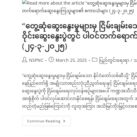
“တွေ့ဆုံဆွေးနွေးမှုများမှ ငြိမ်းချမ်
ဝိုင်းဆွေးနွေးပွဲတွင် ပါဝင်တက်ရေ
(၂၄-၃-၂၀၂၅)
Post
Post
Post
NSPNC
March 25, 2025
ပြည်တွင်းရေးရာ
/
သ
author:
published:
category:
“တွေ့ဆုံဆွေးနွေးမှုများမှ ငြိမ်းချမ်းသော နိုင်ငံတော်သစ်ဆီသို့” င
နေပြည်တော်ရှိ အမျိုးသားစည်းလုံးညီညွတ်ရေးနှင့် ငြိမ်းချမ်း
ဆွေးနွေးပွဲကို ငြိမ်းချမ်းရေးလုပ်ငန်းစဉ်များအပေါ် ကဏ္ဍအသီ
အာရုံစိုက် ပါဝင်လုပ်ဆောင်လာနိုင်စေရန်၊ ငြိမ်းချမ်းရေးအတ
တည်တံ့မည်ဖြစ်ကြောင်းကို လူထုအကြား အသိမြင်တိုးမြှင့်လာစေရန်၊ 
“တွေ့ဆုံ
Continue Reading
ဆွေးနွေး
မှု
များ