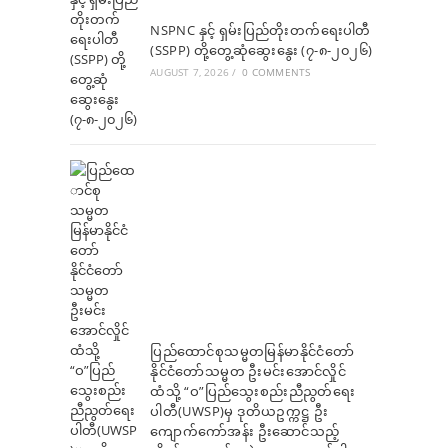
NSPNC နှင့် ရှမ်းပြည်တိုးတက်ရေးပါတီ
(SSPP) တို့တွေ့ဆုံဆွေးနွေး (၇-၈-၂၀၂၆)
AUGUST 7, 2026
/
0 COMMENTS
ပြည်ထောင်စုသမ္မတမြန်မာနိုင်ငံတော်
နိုင်ငံတော်သမ္မတ ဦးမင်းအောင်လှိုင်
ထံသို့ “ဝ”ပြည်သွေးစည်းညီညွတ်ရေး
ပါတီ(UWSP)မှ ဒုတိယဥက္ကဋ္ဌ ဦး
ကျောက်ကော်အန်း ဦးဆောင်သည့်