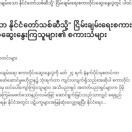
းသော နိုင်ငံတော်သစ်ဆီသို့” ငြိမ်းချမ်းရေးစကား
ာက်ဆွေးနွေးကြသူများ၏ စကားသံများ
တင်းများ
ြိမ်းချမ်းရေး စကားဝိုင်းဆွေးနွေးပွဲကို မတ် ၂၄ ရက် နံနက်ပိုင်းမှစတင်ကာ
ရေးဖော်ဆောင်မှုဗဟိုဌာန၌ သုံးရက်တာ ကျင်းပလျက်ရှိသည်။အဆိုပါ စကားဝိုင်း
းသီးမှ ထင်ပေါ်ကျော်ကြားသူများ၊ အသိပညာရှင် အတတ်ပညာရှင်များက ပိုမို
ွက် အကြမ်းမဖက်သောနည်းလမ်းဖြင့် ဆောင်ရွက်ခြင်းသည်သာလျှင် ရေရှည်
နိုင်ငံအတွင်း ပဋိပက္ခများအမြန်ဆုံးလျှော့ချပြီး နိုင်ငံရေး၊…