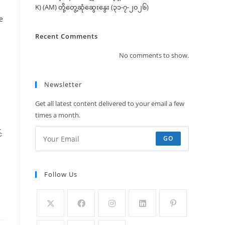
K) (AM) တို့တွေ့ဆုံဆွေးနွေး (၃၁-၇-၂၀၂၆)
Recent Comments
No comments to show.
Newsletter
Get all latest content delivered to your email a few
times a month.
်
GO
Follow Us
Opens
Opens
Opens
Opens
Opens