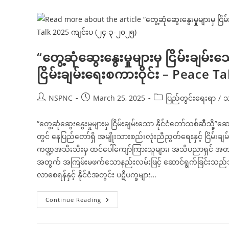
မှ
ငြိမ်းချမ်း
သော
နိုင်ငံတော်
သစ်
ဆီ
သို့”
ငြိမ်းချမ်း
“တွေ့ဆုံဆွေးနွေးမှုများမှ ငြိမ်းချမ်း
ရေး
စကား
ငြိမ်းချမ်းရေးစကားဝိုင်း – Peace
ဝိုင်း
ဆွေးနွေး
ပွဲ
တွင်
Post
Post
Post
NSPNC
March 25, 2025
ပြည်တွင်းရေးရာ
/
သ
ပါဝင်
author:
published:
category:
တက်
ရောက်
“တွေ့ဆုံဆွေးနွေးမှုများမှ ငြိမ်းချမ်းသော နိုင်ငံတော်သစ်ဆီသို့”
ဆွေးနွေး
ကြ
တွင် နေပြည်တော်ရှိ အမျိုးသားစည်းလုံးညီညွတ်ရေးနှင့် ငြိမ်းချ
သူများ၏
စကား
ကဏ္ဍအသီးသီးမှ ထင်ပေါ်ကျော်ကြားသူများ၊ အသိပညာရှင် အတတ်ပညာရ
သံ
များ
အတွက် အကြမ်းမဖက်သောနည်းလမ်းဖြင့် ဆောင်ရွက်ခြင်းသည်သာ
(၂၄-၃-၂၀၂၅)
လာစေရန်နှင့် နိုင်ငံအတွင်း ပဋိပက္ခများ…
“တွေ့ဆုံ
Continue Reading
ဆွေးနွေး
မှု
များ
မှ