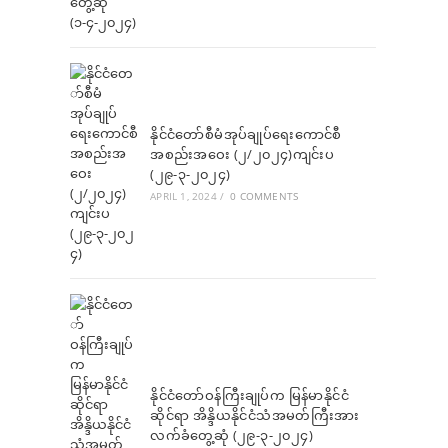
နိုင်ငံတော်စီမံအုပ်ချုပ်ရေးကောင်စီ
အစည်းအဝေး (၂/၂၀၂၄)ကျင်းပ
(၂၉-၃-၂၀၂၄)
APRIL 1, 2024
/
0 COMMENTS
နိုင်ငံတော်ဝန်ကြီးချုပ်က မြန်မာနိုင်ငံ
ဆိုင်ရာ အိန္ဒိယနိုင်ငံသံအမတ်ကြီးအား
လက်ခံတွေ့ဆုံ (၂၉-၃-၂၀၂၄)