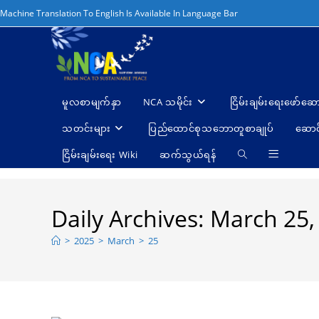
Skip
Machine Translation To English Is Available In Language Bar
to
content
မူလစာမျက်နှာ
NCA သမိုင်း
ငြိမ်းချမ်းရေးဖော်‌ဆေ
သတင်းများ
ပြည်ထောင်စုသဘောတူစာချုပ်
ဆောင
ငြိမ်းချမ်းရေး Wiki
ဆက်သွယ်ရန်
Toggle
website
search
Daily Archives: March 25,
>
2025
>
March
>
25