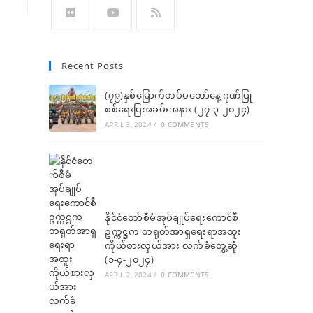
in
in
in
in
in
a
a
a
a
a
Opens
Opens
Opens
new
new
new
new
new
in
in
in
Recent Posts
tab
tab
tab
tab
tab
a
a
a
new
new
new
(၇၉)နှစ်မြောက်တပ်မတော်နေ့ ဂုဏ်ပြု
tab
tab
စစ်ရေးပြအခမ်းအနား (၂၇-၃-၂၀၂၄)
tab
APRIL 3, 2024
/
0 COMMENTS
နိုင်ငံတော်စီမံအုပ်ချုပ်ရေးကောင်စီ
ဥက္ကဋ္ဌက တရုတ်အာရှရေးရာအထူး
ကိုယ်စားလှယ်အား လက်ခံတွေ့ဆုံ
(၁-၄-၂၀၂၄)
APRIL 2, 2024
/
0 COMMENTS