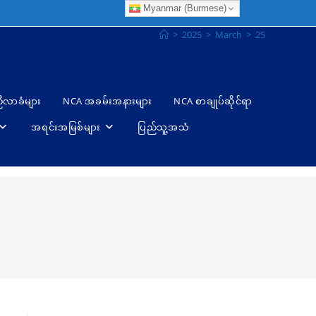
Myanmar (Burmese)
>
2025
>
March
>
25
ညီလာခံများ
NCA အခမ်းအနားများ
NCA စာချုပ်ဆိုင်ရာ
အရင်းအမြစ်များ
ပြည်သူ့အသံ