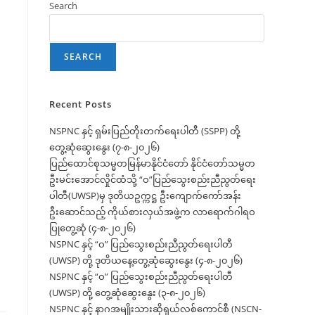
Search
SEARCH
Recent Posts
NSPNC နှင့် ရှမ်းပြည်တိုးတက်ရေးပါတီ (SSPP) တို့
တွေ့ဆုံဆွေးနွေး (၇-၈-၂၀၂၆)
ပြည်ထောင်စုသမ္မတမြန်မာနိုင်ငံတော် နိုင်ငံတော်သမ္မတ
ဦးမင်းအောင်လှိုင်ထံသို့ “ဝ”ပြည်သွေးစည်းညီညွတ်ရေး
ပါတီ(UWSP)မှ ဒုတိယဥက္ကဋ္ဌ ဦးကျောက်ကော်အန်း
ဦးဆောင်သည့် ကိုယ်စားလှယ်အဖွဲ့က လာရောက်ဂါရဝ
ပြုတွေ့ဆုံ (၄-၈-၂၀၂၆)
NSPNC နှင့် “ဝ” ပြည်သွေးစည်းညီညွတ်ရေးပါတီ
(UWSP) တို့ ဒုတိယနေ့တွေ့ဆုံဆွေးနွေး (၄-၈-၂၀၂၆)
NSPNC နှင့် “ဝ” ပြည်သွေးစည်းညီညွတ်ရေးပါတီ
(UWSP) တို့ တွေ့ဆုံဆွေးနွေး (၃-၈-၂၀၂၆)
NSPNC နှင့် နာဂအမျိုးသားဆိုရှယ်လစ်ကောင်စီ (NSCN-