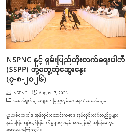
NSPNC နှင့် ရှမ်းပြည်တိုးတက်ရေးပါတီ
(SSPP) တို့တွေ့ဆုံဆွေးနွေး
(၇-၈-၂၀၂၆)
Post
Post
NSPNC
August 7, 2026
author:
published:
Post
ဆောင်ရွက်ချက်များ
/
ပြည်တွင်းရေးရာ
/
သတင်းများ
category:
မူးယစ်ဆေးဝါး၊ အွန်လိုင်းလောင်းကစား၊ အွန်လိုင်းလိမ်လည်မှုများ၊
နယ်မြေကျော်လွန်ခြင်း ကိစ္စရပ်များနှင့် စပ်လျဉ်း၍ အပြန်အလှန်
ဆွေးနွေးခဲ့ကြသည်။