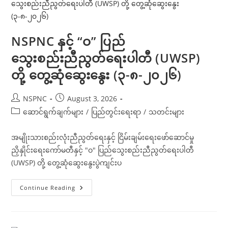
တို့
ဒုတိယ
နေ့
တွေ့ဆုံ
ဆွေးနွေး
NSPNC နှင့် “ဝ” ပြည်
(၄-၈-၂၀၂၆)
သွေးစည်းညီညွတ်ရေးပါတီ (UWSP)
တို့ တွေ့ဆုံဆွေးနွေး (၃-၈-၂၀၂၆)
Post
Post
NSPNC
August 3, 2026
author:
published:
Post
ဆောင်ရွက်ချက်များ
/
ပြည်တွင်းရေးရာ
/
သတင်းများ
category:
အမျိုးသားစည်းလုံးညီညွတ်ရေးနှင့် ငြိမ်းချမ်းရေးဖော်ဆောင်မှု
ညှိနှိုင်း‌ရေးကော်မတီနှင့် "ဝ" ပြည်သွေးစည်းညီညွတ်ရေးပါတီ
(UWSP) တို့ တွေ့ဆုံဆွေးနွေးပွဲကျင်းပ
NSPNC
Continue Reading
နှင့်
“ဝ”
ပြည်
သွေးစည်းညီညွတ်
ရေး