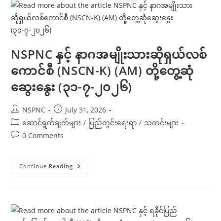
ပါတီ
(UWSP)
တို့
တွေ့ဆုံ
ဆွေးနွေး
(၃-၈-၂၀၂၆)
NSPNC နှင့် နာဂအမျိုးသားဆိုရှယ်လစ်
ကောင်စီ (NSCN-K) (AM) တို့တွေ့ဆုံ
ဆွေးနွေး (၃၁-၇-၂၀၂၆)
Post
Post
NSPNC
July 31, 2026
author:
published:
Post
ဆောင်ရွက်ချက်များ
/
ပြည်တွင်းရေးရာ
/
သတင်းများ
category:
Post
0 Comments
comments:
NSPNC
Continue Reading
နှင့်
နာဂ
အမျိုးသား
ဆိုရှယ်လစ်
ကောင်စီ
(NSCN-
K)