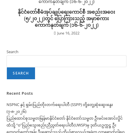
နိုင်ငံတော်စီမံအုပ်ချုပ်ရေးကောင်စီ အစည်းအဝေး
(၅/၂၀၂၂)တွင် ပြောကြားသည့် အမှာစကား
ကောက်နုတ်ချက် (၁၆-၆-၂၀၂၂)
June 16, 2022
Search
SEARCH
Recent Posts
NSPNC နှင့် ရှမ်းပြည်တိုးတက်ရေးပါတီ (SSPP) တို့တွေ့ဆုံဆွေးနွေး
(၇-၈-၂၀၂၆)
ပြည်ထောင်စုသမ္မတမြန်မာနိုင်ငံတော် နိုင်ငံတော်သမ္မတ ဦးမင်းအောင်လှိုင်
ထံသို့ “ဝ”ပြည်သွေးစည်းညီညွတ်ရေးပါတီ(UWSP)မှ ဒုတိယဥက္ကဋ္ဌ ဦး
ကျောက်ကော်အန်း ဦးဆောင်သည့် ကိုယ်စားလှယ်အဖွဲ့က လာရောက်ဂါရဝ