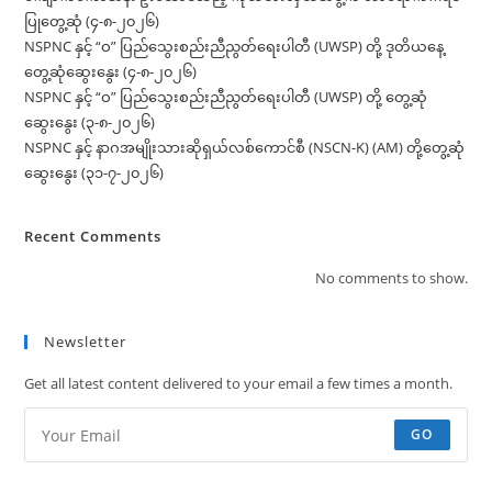
ပြုတွေ့ဆုံ (၄-၈-၂၀၂၆)
NSPNC နှင့် “ဝ” ပြည်သွေးစည်းညီညွတ်ရေးပါတီ (UWSP) တို့ ဒုတိယနေ့
တွေ့ဆုံဆွေးနွေး (၄-၈-၂၀၂၆)
NSPNC နှင့် “ဝ” ပြည်သွေးစည်းညီညွတ်ရေးပါတီ (UWSP) တို့ တွေ့ဆုံ
ဆွေးနွေး (၃-၈-၂၀၂၆)
NSPNC နှင့် နာဂအမျိုးသားဆိုရှယ်လစ်ကောင်စီ (NSCN-K) (AM) တို့တွေ့ဆုံ
ဆွေးနွေး (၃၁-၇-၂၀၂၆)
Recent Comments
No comments to show.
Newsletter
Get all latest content delivered to your email a few times a month.
GO