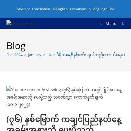
Machine Translation To English Is Available In Language Bar
Menu
Blog
>
2024
>
January
>
10
>
ဒီမိုကရေစီနှင့်ဖက်ဒရယ်တည်ဆောက်ရေးဆိုင်
(၇၆) နှစ်မြောက် ကချင်ပြည်နယ်နေ့
အခမ်းအနားသို့ ပေးပို့သည့်