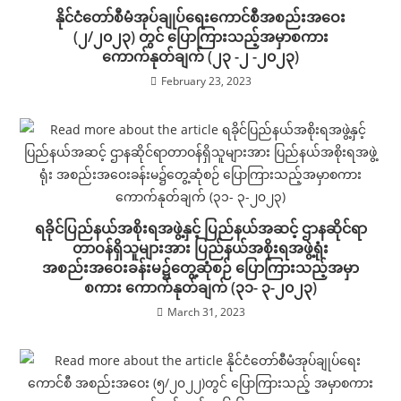
နိုင်ငံတော်စီမံအုပ်ချုပ်ရေးကောင်စီအစည်းအဝေး
(၂/၂၀၂၃) တွင် ပြောကြားသည့်အမှာစကား
ကောက်နုတ်ချက် (၂၃ -၂ -၂၀၂၃)
February 23, 2023
ရခိုင်ပြည်နယ်အစိုးရအဖွဲ့နှင့် ပြည်နယ်အဆင့် ဌာနဆိုင်ရာ
တာဝန်ရှိသူများအား ပြည်နယ်အစိုးရအဖွဲ့ရုံး
အစည်းအဝေးခန်းမ၌တွေ့ဆုံစဉ် ပြောကြားသည့်အမှာ
စကား ကောက်နုတ်ချက် (၃၁- ၃-၂၀၂၃)
March 31, 2023