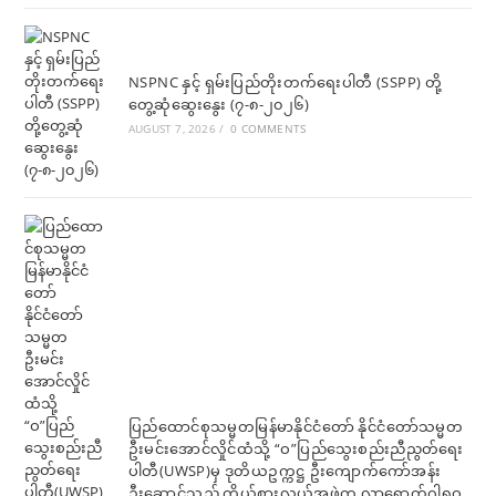
NSPNC နှင့် ရှမ်းပြည်တိုးတက်ရေးပါတီ (SSPP) တို့
တွေ့ဆုံဆွေးနွေး (၇-၈-၂၀၂၆)
AUGUST 7, 2026
/
0 COMMENTS
ပြည်ထောင်စုသမ္မတမြန်မာနိုင်ငံတော် နိုင်ငံတော်သမ္မတ
ဦးမင်းအောင်လှိုင်ထံသို့ “ဝ”ပြည်သွေးစည်းညီညွတ်ရေး
ပါတီ(UWSP)မှ ဒုတိယဥက္ကဋ္ဌ ဦးကျောက်ကော်အန်း
ဦးဆောင်သည့် ကိုယ်စားလှယ်အဖွဲ့က လာရောက်ဂါရဝ