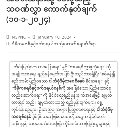
သဝဏ်လွှာ ကောက်နုတ်ချက်
(၁၀-၁-၂၀၂၄)
NSPNC
January 10, 2024
ဒီမိုကရေစီနှင့်ဖက်ဒရယ်တည်ဆောက်ရေးဆိုင်ရာ
တိုင်းပြည်သာယာဝပြောရေး” နှင့် “စားရေရိက္ခာဖူလုံရေး” ကို
အမျိုးသားရေး ရည်မှန်းချက်အဖြစ် ဦးတည်ထားရှိပြီး “စစ်မှန်၍
စည်းကမ်းပြည့်ဝသော
ပါတီစုံဒီမိုကရေစီစနစ်
ခိုင်မာရေး” နှင့်
“
ဒီမိုကရေစီနှင့်ဖက်ဒရယ်စနစ်
ကို အခြေခံသော ပြည်ထောင်စု
တည်ဆောက်ရေး” ကို နိုင်ငံရေးရည်မှန်းချက်အနေဖြင့် ချမှတ်
ထားရှိပါသည်။ ချမှတ်ထားသည့် ရည်မှန်းချက်များ၊ ရှေ့
လုပ်ငန်းစဉ်များ၊ ဦးတည်ချက်များ ပြည့်ဝစေရေးနှင့်
ပါတီစုံဒီမို
ကရေစီစနစ်
ခိုင်ခိုင်မာမာ ဖြစ်စေရေးတို့အတွက် နိုင်ငံတော်
အစိုးရနှင့် တပ်မတော်အနေဖြင့် တိုင်းရင်းသားပြည်သူများနှင့်