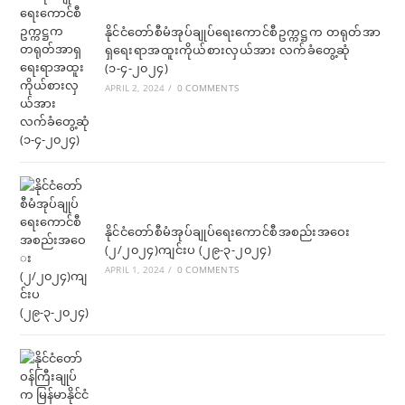
နိုင်ငံတော်စီမံအုပ်ချုပ်ရေးကောင်စီဥက္ကဋ္ဌက တရုတ်အာ
ရှရေးရာအထူးကိုယ်စားလှယ်အား လက်ခံတွေ့ဆုံ
(၁-၄-၂၀၂၄)
APRIL 2, 2024
/
0 COMMENTS
နိုင်ငံတော်စီမံအုပ်ချုပ်ရေးကောင်စီအစည်းအဝေး
(၂/၂၀၂၄)ကျင်းပ (၂၉-၃-၂၀၂၄)
APRIL 1, 2024
/
0 COMMENTS