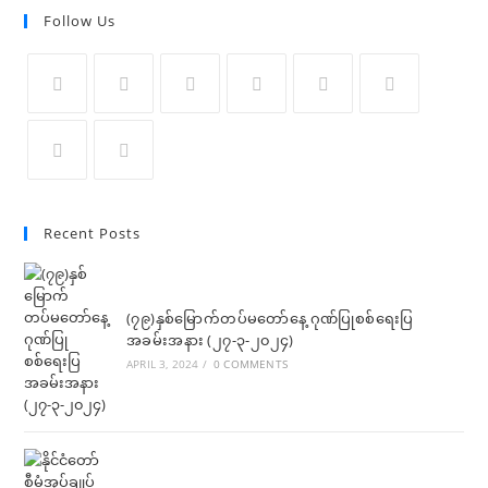
Follow Us
Recent Posts
(၇၉)နှစ်မြောက်တပ်မတော်နေ့ ဂုဏ်ပြုစစ်ရေးပြ
အခမ်းအနား (၂၇-၃-၂၀၂၄)
APRIL 3, 2024
/
0 COMMENTS