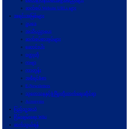
စေတနာ့ဝန်ထမ်းအဖွဲ့အစည်းများ
ဆက်စပ် Website URLs များ
အရင်းအမြစ်များ
ဥပဒေ
အသိပညာပေး
ဆက်စပ်စာအုပ်များ
ဆောင်းပါး
ဝတ္ထုတို
ကဗျာ
ကာတွန်း
အစီရင်ခံစာ
E-Newsletters
သုတေသနနှင့်ဖွံ့ဖြိုးတိုးတက်ရေးဆိုင်ရာ
Acronyms
ပြည်သူ့အသံ
ငြိမ်းချမ်းရေး Wiki
ဆက်သွယ်ရန်