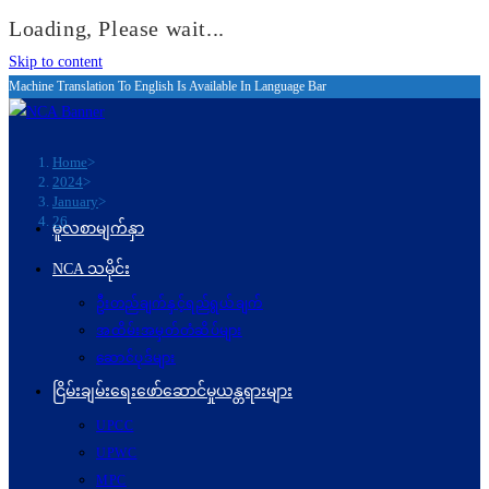
Loading, Please wait...
Skip to content
Machine Translation To English Is Available In Language Bar
Home
>
2024
>
January
>
26
မူလစာမျက်နှာ
NCA သမိုင်း
ဦးတည်ချက်နှင့်ရည်ရွယ်ချက်
အထိမ်းအမှတ်တံဆိပ်များ
ဆောင်ပုဒ်များ
ငြိမ်းချမ်းရေးဖော်‌ဆောင်မှုယန္တရားများ
UPCC
UPWC
MPC