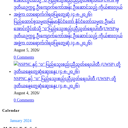
ပြည်ထောင်စုသမ္မတမြန်မာနိုင်ငံတော် နိုင်ငံတော်သမ္မတ ဦးမင်း
အောင်လှိုင်ထံသို့ “ဝ”ပြည်သွေးစည်းညီညွတ်ရေးပါတီ(UWSP)မှ
ဒုတိယဥက္ကဋ္ဌ ဦးကျောက်ကော်အန်း ဦးဆောင်သည့် ကိုယ်စားလှယ်
အဖွဲ့က လာရောက်ဂါရဝပြုတွေ့ဆုံ (၄-၈-၂၀၂၆)
August 5, 2026
/
0 Comments
NSPNC နှင့် “ဝ” ပြည်သွေးစည်းညီညွတ်ရေးပါတီ (UWSP) တို့
ဒုတိယနေ့တွေ့ဆုံဆွေးနွေး (၄-၈-၂၀၂၆)
August 4, 2026
/
0 Comments
Calendar
January 2024