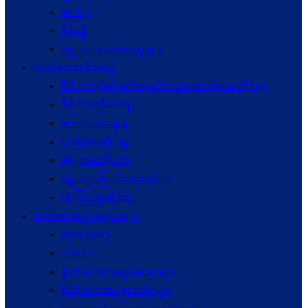
ဓာတ်ပုံ
ဗွီဒီယို
ပညာပေးဆွေးနွေးမှုများ
ပညာပေးအစီအစဉ်
ဒီမိုကရေစီနှင့်ဖက်ဒရယ်တည်ဆောက်ရေးဆိုင်ရာ
ဒီမိုကရေစီရေးရာ
ဖက်ဒရယ်ရေးရာ
လုံခြုံရေးဆိုင်ရာ
ဖွံဖြိုးရေးဆိုင်ရာ
ပဋိပက္ခ‌ဖြေရှင်းရေးဆိုင်ရာ
ယုံကြည်မှုဆိုင်ရာ
ဆက်စပ်အဖွဲ့အစည်းများ
ကုလသမဂ္ဂ
ASEAN
နိုင်ငံတကာအဖွဲ့အစည်းများ
ပြည်တွင်းအဖွဲ့အစည်းများ