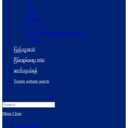
ကဗျာ
ကာတွန်း
အစီရင်ခံစာ
E-Newsletters
သုတေသနနှင့်ဖွံ့ဖြိုးတိုးတက်ရေးဆိုင်ရာ
Acronyms
ပြည်သူ့အသံ
ငြိမ်းချမ်းရေး Wiki
ဆက်သွယ်ရန်
Toggle website search
Menu
Close
မူလစာမျက်နှာ