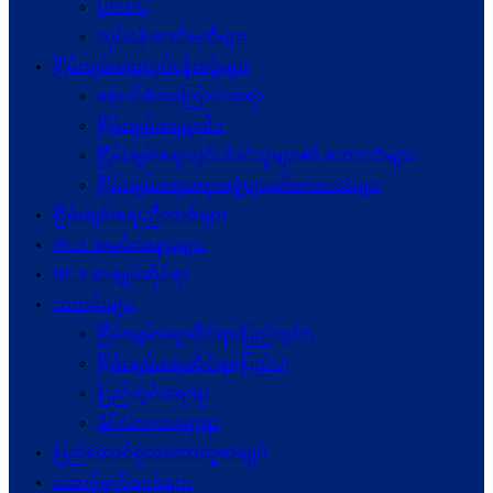
UPDJC
လုပ်ငန်းကော်မတီများ
ငြိမ်းချမ်းရေးလုပ်ငန်းစဉ်များ
နောက်ခံအကြောင်းအရာ
ငြိမ်းချမ်းရေးမူဝါဒ
ငြိမ်းချမ်းရေးတွင်ပါဝင်သူများ၏ စကားသံများ
ငြိမ်းချမ်းရေးအစုအဖွဲ့များ၏စကားသံများ
ငြိမ်းချမ်းရေးညီလာခံများ
NCA အခမ်းအနားများ
NCA စာချုပ်ဆိုင်ရာ
သတင်းများ
ငြိမ်းချမ်းရေးဆိုင်ရာ(ပြည်တွင်း)
ငြိမ်းချမ်းရေးဆိုင်ရာ(ပြည်ပ)
ပြည်တွင်းရေးရာ
နိုင်ငံတကာရေးရာ
ပြည်ထောင်စုသဘောတူစာချုပ်
ဆောင်ရွက်ချက်များ