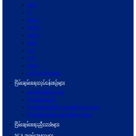
NRPC
PC
NSPCC
NSPWC
NSPNC
NSPC
JMC
JICM
UPDJC
လုပ်ငန်းကော်မတီများ
ငြိမ်းချမ်းရေးလုပ်ငန်းစဉ်များ
နောက်ခံအကြောင်းအရာ
ငြိမ်းချမ်းရေးမူဝါဒ
ငြိမ်းချမ်းရေးတွင်ပါဝင်သူများ၏ စကားသံများ
ငြိမ်းချမ်းရေးအစုအဖွဲ့များ၏စကားသံများ
ငြိမ်းချမ်းရေးညီလာခံများ
NCA အခမ်းအနားများ