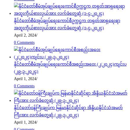
နိုင်ငံတော်စီမံအုပ်ချုပ်ရေးကောင်စီဥက္ကဋ္ဌက တရုတ်အာရှရေးရာ
အထူးကိုယ်စားလှယ်အား လက်ခံတွေ့ဆုံ (၁-၄-၂၀၂၄)
April 2, 2024
/
0 Comments
နိုင်ငံတော်စီမံအုပ်ချုပ်ရေးကောင်စီအစည်းအဝေး (၂/၂၀၂၄)ကျင်းပ
(၂၉-၃-၂၀၂၄)
April 1, 2024
/
0 Comments
နိုင်ငံတော်ဝန်ကြီးချုပ်က မြန်မာနိုင်ငံဆိုင်ရာ အိန္ဒိယနိုင်ငံသံအမတ်
ကြီးအား လက်ခံတွေ့ဆုံ (၂၉-၃-၂၀၂၄)
April 1, 2024
/
0 Comments