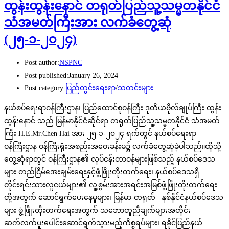
ထွန်းထွန်းနောင် တရုတ်ပြည်သူ့သမ္မတနိုင်ငံ
သံအမတ်ကြီးအား လက်ခံတွေ့ဆုံ
(၂၅-၁-၂၀၂၄)
Post author:
NSPNC
Post published:
January 26, 2024
Post category:
ပြည်တွင်းရေးရာ
/
သတင်းများ
နယ်စပ်ရေးရာဝန်ကြီးဌာန၊ ပြည်ထောင်စုဝန်ကြီး ဒုတိယဗိုလ်ချုပ်ကြီး ထွန်း
ထွန်းနောင် သည် မြန်မာနိုင်ငံဆိုင်ရာ တရုတ်ပြည်သူ့သမ္မတနိုင်ငံ သံအမတ်
ကြီး H.E.Mr.Chen Hai အား ၂၅-၁-၂၀၂၄ ရက်တွင် နယ်စပ်ရေးရာ
ဝန်ကြီးဌာန ဝန်ကြီးရုံးအစည်းအဝေးခန်းမ၌ လက်ခံတွေ့ဆုံခဲ့ပါသည်။ထိုသို့
တွေ့ဆုံရာတွင် ဝန်ကြီးဌာန၏ လုပ်ငန်းတာဝန်များဖြစ်သည့် နယ်စပ်ဒေသ
များ တည်ငြိမ်အေးချမ်းရေးနှင့်ဖွံ့ဖြိုးတိုးတက်ရေး၊ နယ်စပ်ဒေသရှိ
တိုင်းရင်းသားလူငယ်များ၏ လူ့စွမ်းအားအရင်းအမြစ်ဖွံ့ဖြိုးတိုးတက်ရေး
တို့အတွက် ဆောင်ရွက်ပေးနေမှုများ၊ မြန်မာ-တရုတ် နှစ်နိုင်ငံနယ်စပ်ဒေသ
များ ဖွံ့ဖြိုးတိုးတက်ရေးအတွက် သဘောတူညီချက်များအတိုင်း
ဆက်လက်ပူးပေါင်းဆောင်ရွက်သွားမည့်ကိစ္စရပ်များ၊ ရခိုင်ပြည်နယ်