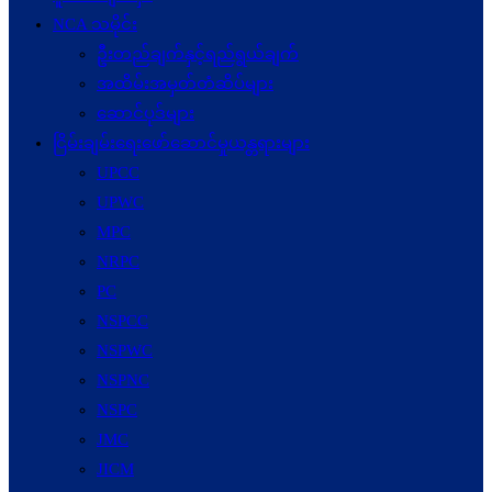
NCA သမိုင်း
ဦးတည်ချက်နှင့်ရည်ရွယ်ချက်
အထိမ်းအမှတ်တံဆိပ်များ
ဆောင်ပုဒ်များ
ငြိမ်းချမ်းရေးဖော်‌ဆောင်မှုယန္တရားများ
UPCC
UPWC
MPC
NRPC
PC
NSPCC
NSPWC
NSPNC
NSPC
JMC
JICM