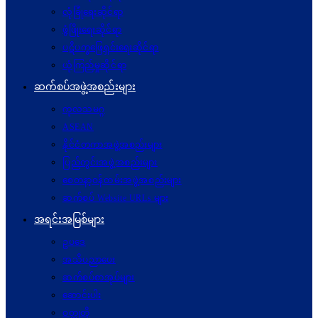
လုံခြုံရေးဆိုင်ရာ
ဖွံဖြိုးရေးဆိုင်ရာ
ပဋိပက္ခ‌ဖြေရှင်းရေးဆိုင်ရာ
ယုံကြည်မှုဆိုင်ရာ
ဆက်စပ်အဖွဲ့အစည်းများ
ကုလသမဂ္ဂ
ASEAN
နိုင်ငံတကာအဖွဲ့အစည်းများ
ပြည်တွင်းအဖွဲ့အစည်းများ
စေတနာ့ဝန်ထမ်းအဖွဲ့အစည်းများ
ဆက်စပ် Website URLs များ
အရင်းအမြစ်များ
ဥပဒေ
အသိပညာပေး
ဆက်စပ်စာအုပ်များ
ဆောင်းပါး
ဝတ္ထုတို