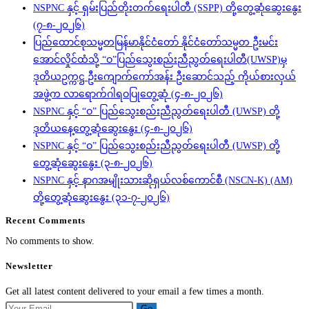
NSPNC နှင့် ရှမ်းပြည်တိုးတက်ရေးပါတီ (SSPP) တို့တွေ့ဆုံဆွေးနွေး
(၇-၈-၂၀၂၆)
ပြည်ထောင်စုသမ္မတမြန်မာနိုင်ငံတော် နိုင်ငံတော်သမ္မတ ဦးမင်း
အောင်လှိုင်ထံသို့ “ဝ”ပြည်သွေးစည်းညီညွတ်ရေးပါတီ(UWSP)မှ
ဒုတိယဥက္ကဋ္ဌ ဦးကျောက်ကော်အန်း ဦးဆောင်သည့် ကိုယ်စားလှယ်
အဖွဲ့က လာရောက်ဂါရဝပြုတွေ့ဆုံ (၄-၈-၂၀၂၆)
NSPNC နှင့် “ဝ” ပြည်သွေးစည်းညီညွတ်ရေးပါတီ (UWSP) တို့
ဒုတိယနေ့တွေ့ဆုံဆွေးနွေး (၄-၈-၂၀၂၆)
NSPNC နှင့် “ဝ” ပြည်သွေးစည်းညီညွတ်ရေးပါတီ (UWSP) တို့
တွေ့ဆုံဆွေးနွေး (၃-၈-၂၀၂၆)
NSPNC နှင့် နာဂအမျိုးသားဆိုရှယ်လစ်ကောင်စီ (NSCN-K) (AM)
တို့တွေ့ဆုံဆွေးနွေး (၃၁-၇-၂၀၂၆)
Recent Comments
No comments to show.
Newsletter
Get all latest content delivered to your email a few times a month.
Go