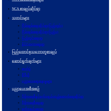
NCA စာချုပ်ဆိုင်ရာ
သတင်းများ
ငြိမ်းချမ်းရေးဆိုင်ရာ(ပြည်တွင်း)
ငြိမ်းချမ်းရေးဆိုင်ရာ(ပြည်ပ)
ပြည်တွင်းရေးရာ
နိုင်ငံတကာရေးရာ
ပြည်ထောင်စုသဘောတူစာချုပ်
ဆောင်ရွက်ချက်များ
ဓာတ်ပုံ
ဗွီဒီယို
ပညာပေးဆွေးနွေးမှုများ
ပညာပေးအစီအစဉ်
ဒီမိုကရေစီနှင့်ဖက်ဒရယ်တည်ဆောက်ရေးဆိုင်ရာ
ဒီမိုကရေစီရေးရာ
ဖက်ဒရယ်ရေးရာ