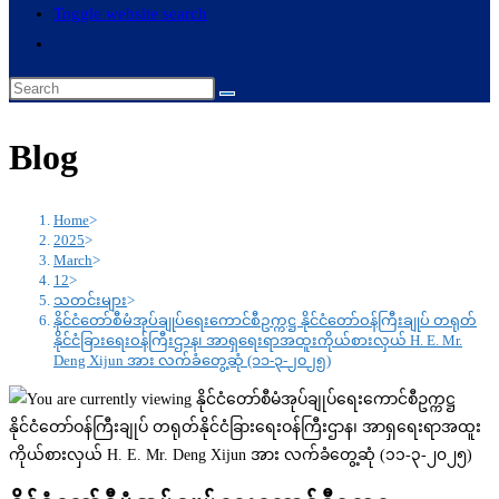
Toggle website search
Blog
Home
>
2025
>
March
>
12
>
သတင်းများ
>
နိုင်ငံတော်စီမံအုပ်ချုပ်ရေးကောင်စီဥက္ကဋ္ဌ နိုင်ငံတော်ဝန်ကြီးချုပ် တရုတ်
နိုင်ငံခြားရေးဝန်ကြီးဌာန၊ အာရှရေးရာအထူးကိုယ်စားလှယ် H. E. Mr.
Deng Xijun အား လက်ခံတွေ့ဆုံ (၁၁-၃-၂၀၂၅)