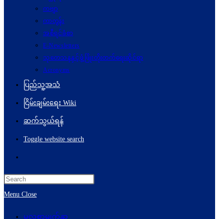
ကဗျာ
ကာတွန်း
အစီရင်ခံစာ
E-Newsletters
သုတေသနနှင့်ဖွံ့ဖြိုးတိုးတက်ရေးဆိုင်ရာ
Acronyms
ပြည်သူ့အသံ
ငြိမ်းချမ်းရေး Wiki
ဆက်သွယ်ရန်
Toggle website search
Menu
Close
မူလစာမျက်နှာ