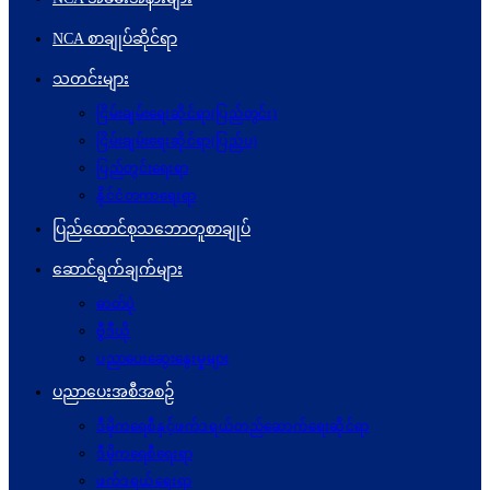
NCA စာချုပ်ဆိုင်ရာ
သတင်းများ
ငြိမ်းချမ်းရေးဆိုင်ရာ(ပြည်တွင်း)
ငြိမ်းချမ်းရေးဆိုင်ရာ(ပြည်ပ)
ပြည်တွင်းရေးရာ
နိုင်ငံတကာရေးရာ
ပြည်ထောင်စုသဘောတူစာချုပ်
ဆောင်ရွက်ချက်များ
ဓာတ်ပုံ
ဗွီဒီယို
ပညာပေးဆွေးနွေးမှုများ
ပညာပေးအစီအစဉ်
ဒီမိုကရေစီနှင့်ဖက်ဒရယ်တည်ဆောက်ရေးဆိုင်ရာ
ဒီမိုကရေစီရေးရာ
ဖက်ဒရယ်ရေးရာ