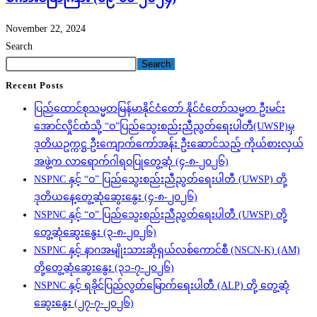
November 22, 2024
Search
Search
Recent Posts
ပြည်ထောင်စုသမ္မတမြန်မာနိုင်ငံတော် နိုင်ငံတော်သမ္မတ ဦးမင်း
အောင်လှိုင်ထံသို့ “ဝ”ပြည်သွေးစည်းညီညွတ်ရေးပါတီ(UWSP)မှ
ဒုတိယဥက္ကဋ္ဌ ဦးကျောက်ကော်အန်း ဦးဆောင်သည့် ကိုယ်စားလှယ်
အဖွဲ့က လာရောက်ဂါရဝပြုတွေ့ဆုံ (၄-၈-၂၀၂၆)
NSPNC နှင့် “ဝ” ပြည်သွေးစည်းညီညွတ်ရေးပါတီ (UWSP) တို့
ဒုတိယနေ့တွေ့ဆုံဆွေးနွေး (၄-၈-၂၀၂၆)
NSPNC နှင့် “ဝ” ပြည်သွေးစည်းညီညွတ်ရေးပါတီ (UWSP) တို့
တွေ့ဆုံဆွေးနွေး (၃-၈-၂၀၂၆)
NSPNC နှင့် နာဂအမျိုးသားဆိုရှယ်လစ်ကောင်စီ (NSCN-K) (AM)
တို့တွေ့ဆုံဆွေးနွေး (၃၁-၇-၂၀၂၆)
NSPNC နှင့် ရခိုင်ပြည်လွတ်မြောက်ရေးပါတီ (ALP) တို့ တွေ့ဆုံ
ဆွေးနွေး (၂၇-၇-၂၀၂၆)