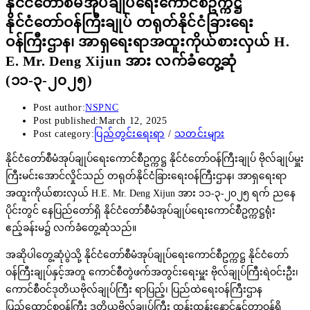
နိုင်ငံတော်စီမံအုပ်ချုပ်ရေးကောင်စီဥက္ကဋ္ဌ
နိုင်ငံတော်ဝန်ကြီးချုပ် တရုတ်နိုင်ငံခြားရေး
ဝန်ကြီးဌာန၊ အာရှရေးရာအထူးကိုယ်စားလှယ် H.
E. Mr. Deng Xijun အား လက်ခံတွေ့ဆုံ
(၁၁-၃-၂၀၂၅)
Post author:
NSPNC
Post published:
March 12, 2025
Post category:
ပြည်တွင်းရေးရာ
/
သတင်းများ
နိုင်ငံတော်စီမံအုပ်ချုပ်ရေးကောင်စီဥက္ကဋ္ဌ နိုင်ငံတော်ဝန်ကြီးချုပ် ဗိုလ်ချုပ်မှူး
ကြီးမင်းအောင်လှိုင်သည် တရုတ်နိုင်ငံခြားရေးဝန်ကြီးဌာန၊ အာရှရေးရာ
အထူးကိုယ်စားလှယ် H.E. Mr. Deng Xijun အား ၁၁-၃-၂၀၂၅ ရက် ညနေ
ပိုင်းတွင် နေပြည်တော်ရှိ နိုင်ငံတော်စီမံအုပ်ချုပ်ရေးကောင်စီဥက္ကဋ္ဌရုံး
ဧည့်ခန်းမ၌ လက်ခံတွေ့ဆုံသည်။
အဆိုပါတွေ့ဆုံပွဲသို့ နိုင်ငံတော်စီမံအုပ်ချုပ်ရေးကောင်စီဥက္ကဋ္ဌ နိုင်ငံတော်
ဝန်ကြီးချုပ်နှင့်အတူ ကောင်စီတွဲဖက်အတွင်းရေးမှူး ဗိုလ်ချုပ်ကြီးရဲဝင်းဦး၊
ကောင်စီဝင်ဒုတိယဗိုလ်ချုပ်ကြီး ရာပြည့်၊ ပြည်ထဲရေးဝန်ကြီးဌာန
ပြည်ထောင်စုဝန်ကြီး ဒုတိယဗိုလ်ချုပ်ကြီး ထွန်းထွန်းနောင်နှင့်တာဝန်ရှိ