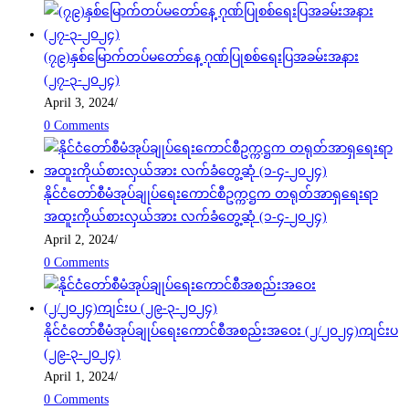
(၇၉)နှစ်မြောက်တပ်မတော်နေ့ ဂုဏ်ပြုစစ်ရေးပြအခမ်းအနား
(၂၇-၃-၂၀၂၄)
April 3, 2024
/
0 Comments
နိုင်ငံတော်စီမံအုပ်ချုပ်ရေးကောင်စီဥက္ကဋ္ဌက တရုတ်အာရှရေးရာ
အထူးကိုယ်စားလှယ်အား လက်ခံတွေ့ဆုံ (၁-၄-၂၀၂၄)
April 2, 2024
/
0 Comments
နိုင်ငံတော်စီမံအုပ်ချုပ်ရေးကောင်စီအစည်းအဝေး (၂/၂၀၂၄)ကျင်းပ
(၂၉-၃-၂၀၂၄)
April 1, 2024
/
0 Comments