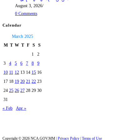
August 3, 2026
/
0 Comments
Calendar
March 2025
M
T
W
T
F
S
S
1
2
3
4
5
6
7
8
9
10
11
12
13
14
15
16
17
18
19
20
21
22
23
24
25
26
27
28
29
30
31
« Feb
Apr »
Today's visitors:
24
Total visitors :
40,006
Copyright © 2026 NCA.GOV.MM |
Privacy Policy
|
Terms of Use