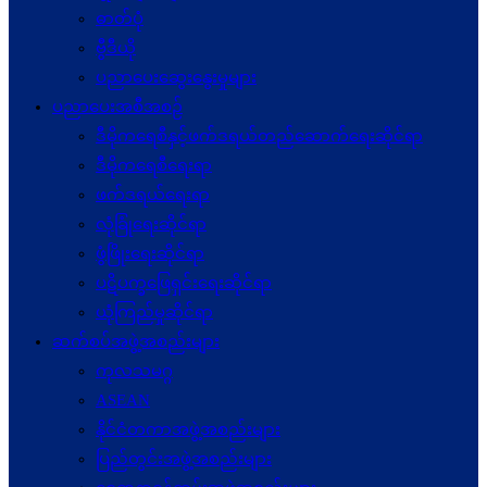
ဓာတ်ပုံ
ဗွီဒီယို
ပညာပေးဆွေးနွေးမှုများ
ပညာပေးအစီအစဉ်
ဒီမိုကရေစီနှင့်ဖက်ဒရယ်တည်ဆောက်ရေးဆိုင်ရာ
ဒီမိုကရေစီရေးရာ
ဖက်ဒရယ်ရေးရာ
လုံခြုံရေးဆိုင်ရာ
ဖွံဖြိုးရေးဆိုင်ရာ
ပဋိပက္ခ‌ဖြေရှင်းရေးဆိုင်ရာ
ယုံကြည်မှုဆိုင်ရာ
ဆက်စပ်အဖွဲ့အစည်းများ
ကုလသမဂ္ဂ
ASEAN
နိုင်ငံတကာအဖွဲ့အစည်းများ
ပြည်တွင်းအဖွဲ့အစည်းများ