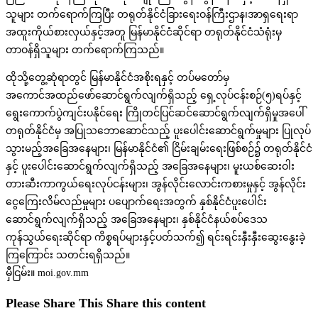
သူများ တက်ရောက်ကြပြီး တရုတ်နိုင်ငံခြားရေးဝန်ကြီးဌာန၊အာရှရေးရာ
အထူးကိုယ်စားလှယ်နှင့်အတူ မြန်မာနိုင်ငံဆိုင်ရာ တရုတ်နိုင်ငံသံရုံးမှ
တာဝန်ရှိသူများ တက်ရောက်ကြသည်။
ထိုသို့တွေ့ဆုံရာတွင် မြန်မာနိုင်ငံအစိုးရနှင့် တပ်မတော်မှ
အကောင်အထည်ဖော်ဆောင်ရွက်လျက်ရှိသည့် ရှေ့လုပ်ငန်းစဉ်(၅)ရပ်နှင့်
ရွေးကောက်ပွဲကျင်းပနိုင်ရေး ကြိုတင်ပြင်ဆင်ဆောင်ရွက်လျက်ရှိမှုအပေါ်
တရုတ်နိုင်ငံမှ အပြုသဘောဆောင်သည့် ပူးပေါင်းဆောင်ရွက်မှုများ ပြုလုပ်
သွားမည့်အခြေအနေများ၊ မြန်မာနိုင်ငံ၏ ငြိမ်းချမ်းရေးဖြစ်စဉ်၌ တရုတ်နိုင်ငံ
နှင့် ပူးပေါင်းဆောင်ရွက်လျက်ရှိသည့် အခြေအနေများ၊ မူးယစ်ဆေးဝါး
တားဆီးကာကွယ်ရေးလုပ်ငန်းများ၊ အွန်လိုင်းလောင်းကစားမှုနှင့် အွန်လိုင်း
ငွေကြေးလိမ်လည်မှုများ ပပျောက်ရေးအတွက် နှစ်နိုင်ငံပူးပေါင်း
ဆောင်ရွက်လျက်ရှိသည့် အခြေအနေများ၊ နှစ်နိုင်ငံနယ်စပ်ဒေသ
ကုန်သွယ်ရေးဆိုင်ရာ ကိစ္စရပ်များနှင့်ပတ်သက်၍ ရင်းရင်းနှီးနှီးဆွေးနွေးခဲ့
ကြကြောင်း သတင်းရရှိသည်။
မှီငြမ်း။ moi.gov.mm
Please Share This
Share this content