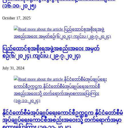
(၁၆-၁၀-၂၀၂၅)
October 17, 2025
ပြည်ထောင်စုအစိုးရအဖွဲ့အစည်းအဝေး အမှတ်
စဉ်(၆/၂၀၂၄) ကျင်းပ (၂၉-၇-၂၀၂၄)
July 31, 2024
နိုင်ငံတော်စီမံအုပ်ချုပ်ရေးကောင်စီဥက္ကဋ္ဌက နိုင်ငံတော်စီမံ
အုပ်ချုပ်ရေးကောင်စီအစည်းအဝေးသို့ တက်ရောက်အမှာ
စကားပြောကြား (၁၉-၁၁-၂၀၂၄)