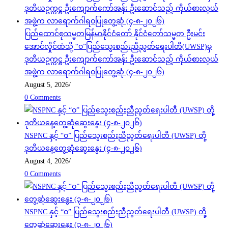
ပြည်ထောင်စုသမ္မတမြန်မာနိုင်ငံတော် နိုင်ငံတော်သမ္မတ ဦးမင်း
အောင်လှိုင်ထံသို့ “ဝ”ပြည်သွေးစည်းညီညွတ်ရေးပါတီ(UWSP)မှ
ဒုတိယဥက္ကဋ္ဌ ဦးကျောက်ကော်အန်း ဦးဆောင်သည့် ကိုယ်စားလှယ်
အဖွဲ့က လာရောက်ဂါရဝပြုတွေ့ဆုံ (၄-၈-၂၀၂၆)
August 5, 2026
/
0 Comments
NSPNC နှင့် “ဝ” ပြည်သွေးစည်းညီညွတ်ရေးပါတီ (UWSP) တို့
ဒုတိယနေ့တွေ့ဆုံဆွေးနွေး (၄-၈-၂၀၂၆)
August 4, 2026
/
0 Comments
NSPNC နှင့် “ဝ” ပြည်သွေးစည်းညီညွတ်ရေးပါတီ (UWSP) တို့
တွေ့ဆုံဆွေးနွေး (၃-၈-၂၀၂၆)