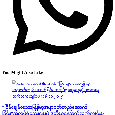
You Might Also Like
“ငြိမ်းချမ်းသောမြန်မာ့အနာဂတ်တည်ဆောက်
ခြင်း”အလုပ်ရုံဆွေးနွေးပွဲ ဒုတိယနေ့ဆက်လက်ကျင်းပ