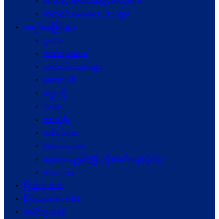
စေတနာ့ဝန်ထမ်းအဖွဲ့အစည်းများ
ဆက်စပ် Website URLs များ
အရင်းအမြစ်များ
ဥပဒေ
အသိပညာပေး
ဆက်စပ်စာအုပ်များ
ဆောင်းပါး
ဝတ္ထုတို
ကဗျာ
ကာတွန်း
အစီရင်ခံစာ
E-Newsletters
သုတေသနနှင့်ဖွံ့ဖြိုးတိုးတက်ရေးဆိုင်ရာ
Acronyms
ပြည်သူ့အသံ
ငြိမ်းချမ်းရေး Wiki
ဆက်သွယ်ရန်