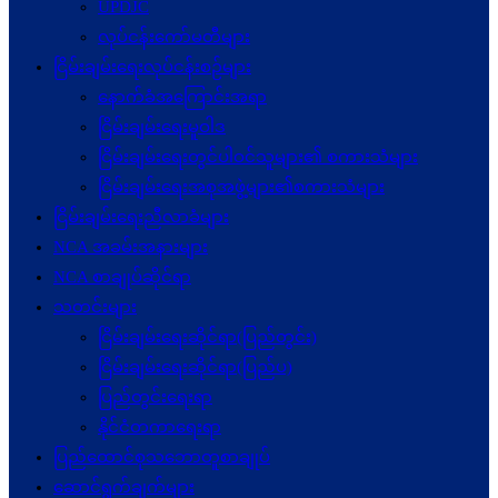
UPDJC
လုပ်ငန်းကော်မတီများ
ငြိမ်းချမ်းရေးလုပ်ငန်းစဉ်များ
နောက်ခံအကြောင်းအရာ
ငြိမ်းချမ်းရေးမူဝါဒ
ငြိမ်းချမ်းရေးတွင်ပါဝင်သူများ၏ စကားသံများ
ငြိမ်းချမ်းရေးအစုအဖွဲ့များ၏စကားသံများ
ငြိမ်းချမ်းရေးညီလာခံများ
NCA အခမ်းအနားများ
NCA စာချုပ်ဆိုင်ရာ
သတင်းများ
ငြိမ်းချမ်းရေးဆိုင်ရာ(ပြည်တွင်း)
ငြိမ်းချမ်းရေးဆိုင်ရာ(ပြည်ပ)
ပြည်တွင်းရေးရာ
နိုင်ငံတကာရေးရာ
ပြည်ထောင်စုသဘောတူစာချုပ်
ဆောင်ရွက်ချက်များ