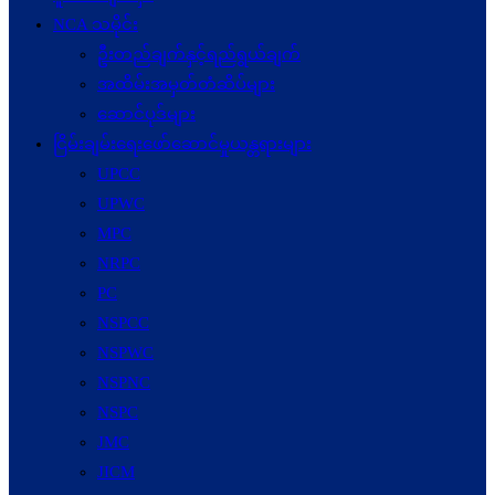
NCA သမိုင်း
ဦးတည်ချက်နှင့်ရည်ရွယ်ချက်
အထိမ်းအမှတ်တံဆိပ်များ
ဆောင်ပုဒ်များ
ငြိမ်းချမ်းရေးဖော်‌ဆောင်မှုယန္တရားများ
UPCC
UPWC
MPC
NRPC
PC
NSPCC
NSPWC
NSPNC
NSPC
JMC
JICM