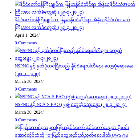
နိုင်ငံတော်ဝန်ကြီးချုပ်က မြန်မာနိုင်ငံဆိုင်ရာ အိန္ဒိယနိုင်ငံသံအမတ်
ကြီးအား လက်ခံတွေ့ဆုံ (၂၉-၃-၂၀၂၄)
April 1, 2024
/
0 Comments
NSPNC နှင့် မှတ်ပုံတင်ပြီးသည့် နိုင်ငံရေးပါတီများ တွေ့ဆုံဆွေးနွေး
(၂၈-၃-၂၀၂၄)
March 30, 2024
/
0 Comments
NSPNC နှင့် NCA-S EAO (၇)ဖွဲ့ တွေ့ဆုံဆွေးနွေး (၂၈-၃-၂၀၂၄)
March 30, 2024
/
0 Comments