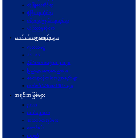
လုံခြုံရေးဆိုင်ရာ
ဖွံဖြိုးရေးဆိုင်ရာ
ပဋိပက္ခ‌ဖြေရှင်းရေးဆိုင်ရာ
ယုံကြည်မှုဆိုင်ရာ
ဆက်စပ်အဖွဲ့အစည်းများ
ကုလသမဂ္ဂ
ASEAN
နိုင်ငံတကာအဖွဲ့အစည်းများ
ပြည်တွင်းအဖွဲ့အစည်းများ
စေတနာ့ဝန်ထမ်းအဖွဲ့အစည်းများ
ဆက်စပ် Website URLs များ
အရင်းအမြစ်များ
ဥပဒေ
အသိပညာပေး
ဆက်စပ်စာအုပ်များ
ဆောင်းပါး
ဝတ္ထုတို