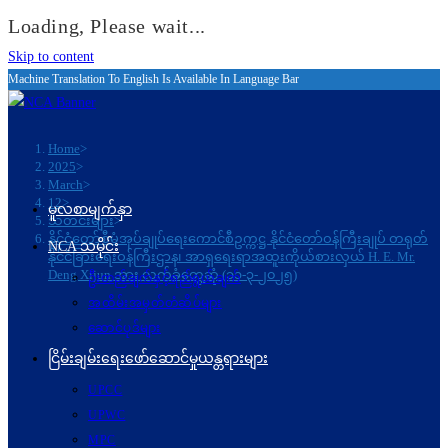
Loading, Please wait...
Skip to content
Machine Translation To English Is Available In Language Bar
Home
>
2025
>
March
>
12
>
မူလစာမျက်နှာ
သတင်းများ
>
နိုင်ငံတော်စီမံအုပ်ချုပ်ရေးကောင်စီဥက္ကဋ္ဌ နိုင်ငံတော်ဝန်ကြီးချုပ် တရုတ်
NCA သမိုင်း
နိုင်ငံခြားရေးဝန်ကြီးဌာန၊ အာရှရေးရာအထူးကိုယ်စားလှယ် H. E. Mr.
Deng Xijun အား လက်ခံတွေ့ဆုံ (၁၁-၃-၂၀၂၅)
ဦးတည်ချက်နှင့်ရည်ရွယ်ချက်
အထိမ်းအမှတ်တံဆိပ်များ
ဆောင်ပုဒ်များ
ငြိမ်းချမ်းရေးဖော်‌ဆောင်မှုယန္တရားများ
UPCC
UPWC
MPC