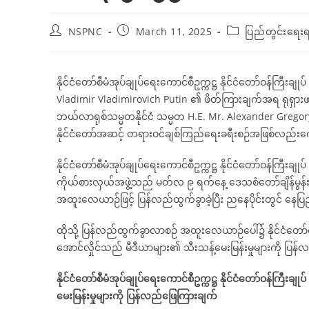
NSPNC
March 11, 2025
ပြည်တွင်းရေး
နိုင်ငံတော်စီမံအုပ်ချုပ်ရေးကောင်စီဥက္ကဋ္ဌ နိုင်ငံတော်ဝန်ကြီးချုပ
Vladimir Vladimirovich Putin ၏ ဖိတ်ကြားချက်အရ ရုရှားဖက
ဘယ်လာရုစ်သမ္မတနိုင်ငံ သမ္မတ H.E. Mr. Alexander Grego
နိုင်ငံတော်အဆင့် တရားဝင်ချစ်ကြည်ရေးခရီးစဉ်အဖြစ်လည်း
နိုင်ငံတော်စီမံအုပ်ချုပ်ရေးကောင်စီဥက္ကဋ္ဌ နိုင်ငံတော်ဝန်ကြီးချ
ကိုယ်စားလှယ်အဖွဲ့သည် မတ်လ ၉ ရက်နေ့ ဒေသစံတော်ချိန်မွန်းလွဲပို
အထူးလေယာဉ်ဖြင့် ပြန်လည်ထွက်ခွာခဲ့ပြီး ညနေပိုင်းတွင် နေ
ထိုသို့ ပြန်လည်ထွက်ခွာလာစဉ် အထူးလေယာဉ်ပေါ်၌ နိုင်ငံတော်စီမံအု
အောင်လှိုင်သည် မီဒီယာများ၏ သီးသန့်မေးမြန်းမှုများကို ပြန
နိုင်ငံတော်စီမံအုပ်ချုပ်ရေးကောင်စီဥက္ကဋ္ဌ နိုင်ငံတော်ဝန်ကြီးခ
မေးမြန်းမှုများကို ပြန်လည်ဖြေကြားချက်