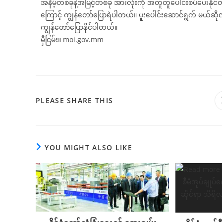
အနိမ့်တစ်ခုနဲ့အမြင့်တစ်ခု အားလုံးကို အတူတူပေါင်းစပ်ပေးန
ကြောင့် ကျွန်တော်ပြောရဲပါတယ်။ ပူးပေါင်းဆောင်ရွက် မယ်ဆိုလိ
ကျွန်တော်ပြောနိုင်ပါတယ်။
မှီငြမ်း။ moi.gov.mm
PLEASE SHARE THIS
YOU MIGHT ALSO LIKE