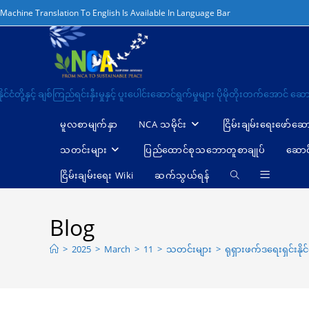
Machine Translation To English Is Available In Language Bar
င်ငံတို့နှင့် ချစ်ကြည်ရင်းနှီးမှုနှင့် ပူးပေါင်းဆောင်ရွက်မှုများ ပိုမိုတိုးတက်အေ
မူလစာမျက်နှာ
NCA သမိုင်း
ငြိမ်းချမ်းရေးဖော်‌ဆေ
သတင်းများ
ပြည်ထောင်စုသဘောတူစာချုပ်
ဆောင
ငြိမ်းချမ်းရေး Wiki
ဆက်သွယ်ရန်
Blog
>
2025
>
March
>
11
>
သတင်းများ
>
ရုရှားဖက်ဒရေးရှင်းနို