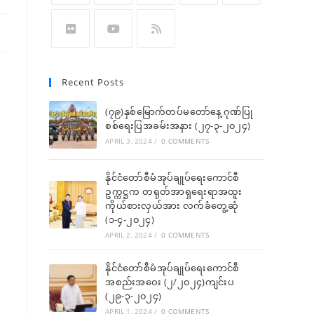
Recent Posts
(၇၉)နှစ်မြောက်တပ်မတော်နေ့ ဂုဏ်ပြု
စစ်ရေးပြအခမ်းအနား (၂၇-၃-၂၀၂၄)
APRIL 3, 2024
/
0 COMMENTS
နိုင်ငံတော်စီမံအုပ်ချုပ်ရေးကောင်စီ
ဥက္ကဋ္ဌက တရုတ်အာရှရေးရာအထူး
ကိုယ်စားလှယ်အား လက်ခံတွေ့ဆုံ
(၁-၄-၂၀၂၄)
APRIL 2, 2024
/
0 COMMENTS
နိုင်ငံတော်စီမံအုပ်ချုပ်ရေးကောင်စီ
အစည်းအဝေး (၂/၂၀၂၄)ကျင်းပ
(၂၉-၃-၂၀၂၄)
APRIL 1, 2024
/
0 COMMENTS