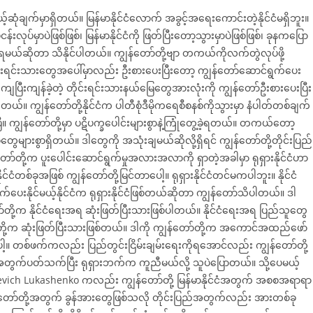
ချက်မှာရှိတယ်။ မြန်မာနိုင်ငံလောက် အခွင့်အရေးကောင်းတဲ့နိုင်ငံမရှိဘူး။
န်းလုပ်မှာပဲဖြစ်ဖြစ်၊ မြန်မာနိုင်ငံကို ဖြတ်ပြီးတော့သွားမှာပဲဖြစ်ဖြစ်၊ ခုနကပြော
့်ရမယ်ဆိုတာ သိနိုင်ပါတယ်။ ကျွန်တော်တို့ဗျာ တကယ်ကိုလက်တွဲလုပ်ဖို့
ုင်းရင်းသားတွေအပေါ်မှာလည်း ဦးစားပေးပြီးတော့ ကျွန်တော်ဆောင်ရွက်ပေး
ပြီးကျန်ခဲ့တဲ့ တိုင်းရင်းသားနယ်မြေတွေအားလုံးကို ကျွန်တော်ဦးစားပေးပြီး
။ ကျွန်တော်တို့နိုင်ငံက ပါတီစုံဒီမိုကရေစီစနစ်ကိုသွားမှာ နံပါတ်တစ်ချက်
။ ကျွန်တော်တို့မှာ ပဋိပက္ခပေါင်းများစွာနဲ့ကြုံတွေ့ခဲ့ရတယ်။ တကယ်တော့
ျားစွာရှိတယ်။ ဒါတွေကို အသုံးချမယ်ဆိုလို့ရှိရင် ကျွန်တော်တို့တိုင်းပြည်
ာ်တို့က ပူးပေါင်းဆောင်ရွက်မှုအလားအလာကို ရှာတဲ့အခါမှာ ရုရှားနိုင်ငံဟာ
ငံတစ်ခုအဖြစ် ကျွန်တော်တို့မြင်တာပေါ့။ ရုရှားနိုင်ငံတင်မကပါဘူး။ နိုင်ငံ
်ပေးနိုင်မယ့်နိုင်ငံက ရုရှားနိုင်ငံဖြစ်တယ်ဆိုတာ ကျွန်တော်သိပါတယ်။ ဒါ
တော်တို့က နိုင်ငံရေးအရ ဆုံးဖြတ်ပြီးသားဖြစ်ပါတယ်။ နိုင်ငံရေးအရ ပြည်သူတွေ
ော်တို့က ဆုံးဖြတ်ပြီးသားဖြစ်တယ်။ ဒါကို ကျွန်တော်တို့က အကောင်အထည်ဖော်
ပေါ့။ တစ်ဖက်ကလည်း ပြည်တွင်းငြိမ်းချမ်းရေးကိုရအောင်လည်း ကျွန်တော်တို့
်ငံအတွက်ပတ်သက်ပြီး ရုရှားဘက်က ကူညီမယ်လို့ သူပဲပြောတယ်။ သို့ပေမယ့်
vich Lukashenko ကလည်း ကျွန်တော်တို့ မြန်မာနိုင်ငံအတွက် အစစအရာရာ
်တော်တို့အတွက် ခွန်အားတွေဖြစ်သလို တိုင်းပြည်အတွက်လည်း အားတစ်ခု