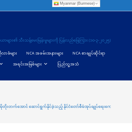
Myanmar (Burmese)
ါ်၌ မီဒီယာများ၏ သီးသန့်မေးမြန်းမှုများကို ပြန်လည်ဖြေကြား (၁၀-၃-၂၀၂၅)
ညီလာခံများ
NCA အခမ်းအနားများ
NCA စာချုပ်ဆိုင်ရာ
အရင်းအမြစ်များ
ပြည်သူ့အသံ
ှုများ ပိုမိုတိုးတက်အောင် ဆောင်ရွက်နိုင်ခဲ့သည့် နိုင်ငံတော်စီမံအုပ်ချုပ်ရေးကောင်