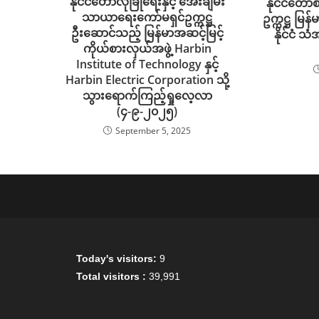
နိုင်ငံတော်လုံခြုံရေးနှင့် အေးချမ်း
နိုင်ငံတော
သာယာရေးကော်မရှင်ဥက္ကဋ္ဌ
ဥက္ကဋ္ဌ မြန်
ဦးဆောင်သည့် မြန်မာအဆင့်မြင့်
နိုင်ငံ 
ကိုယ်စားလှယ်အဖွဲ့ Harbin
Institute of Technology နှင့်
Harbin Electric Corporation သို့
သွားရောက်ကြည့်ရှုလေ့လာ
(၄-၉-၂၀၂၅)
September 5, 2025
Today's visitors:
9
Total visitors :
39,991