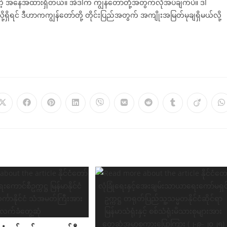
ိုင်တဲ့ အနေအထားရှိတယ်။ အဲဒါက ကျွန်တော်တို့အတွက်လိုအပ်ချက်ပဲ။ ဒါ
ု့ရှိရင် ဒီဟာကကျွန်တော်တို့ တိုင်းပြည်အတွက် အကျိုးအမြတ်မုချရှိမယ်လို့