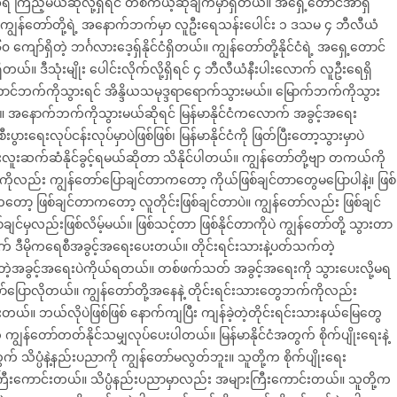
ရ ကြည့်မယ်ဆိုလို့ရှိရင် တစ်ကယ့်ဆုံချက်မှာရှိတယ်။ အရှေ့တောင်အာရှ
ယ်။ ကျွန်တော်တို့ရဲ့ အနောက်ဘက်မှာ လူဦးရေသန်းပေါင်း ၁ ဒသမ ၄ ဘီလီယံ
ျော်ရှိတဲ့ ဘင်္ဂလားဒေ့ရှ်နိုင်ငံရှိတယ်။ ကျွန်တော်တို့နိုင်ငံရဲ့ အရှေ့တောင်
ယ်။ ဒီသုံးမျိုး ပေါင်းလိုက်လို့ရှိရင် ၄ ဘီလီယံနီးပါးလောက် လူဦးရေရှိ
ောင်ဘက်ကိုသွားရင် အိန္ဒိယသမုဒ္ဒရာရောက်သွားမယ်။ မြောက်ဘက်ကိုသွား
ားမယ်။ အနောက်ဘက်ကိုသွားမယ်ဆိုရင် မြန်မာနိုင်ငံကလောက် အခွင့်အရေး
းပွားရေးလုပ်ငန်းလုပ်မှာပဲဖြစ်ဖြစ်၊ မြန်မာနိုင်ငံကို ဖြတ်ပြီးတော့သွားမှာပဲ
ူးလူးဆက်ဆံနိုင်ခွင့်ရမယ်ဆိုတာ သိနိုင်ပါတယ်။ ကျွန်တော်တို့ဗျာ တကယ်ကို
ေကိုလည်း ကျွန်တော်ပြောချင်တာကတော့ ကိုယ်ဖြစ်ချင်တာတွေမပြောပါနဲ့။ ဖြစ်
တော့ ဖြစ်ချင်တာကတော့ လူတိုင်းဖြစ်ချင်တာပဲ။ ကျွန်တော်လည်း ဖြစ်ချင်
ျင်မှလည်းဖြစ်လိမ့်မယ်။ ဖြစ်သင့်တာ ဖြစ်နိုင်တာကိုပဲ ကျွန်တော်တို့ သွားတာ
က် ဒီမိုကရေစီအခွင့်အရေးပေးတယ်။ တိုင်းရင်းသားနဲ့ပတ်သက်တဲ့
တဲ့အခွင့်အရေးပဲကိုယ်ရတယ်။ တစ်ဖက်သတ် အခွင့်အရေးကို သွားပေးလို့မရ
ာ်ပြောလိုတယ်။ ကျွန်တော်တို့အနေနဲ့ တိုင်းရင်းသားတွေဘက်ကိုလည်း
ယ်။ ဘယ်လိုပဲဖြစ်ဖြစ် နောက်ကျပြီး ကျန်ခဲ့တဲ့တိုင်းရင်းသားနယ်မြေတွေ
ျွန်တော်တတ်နိုင်သမျှလုပ်ပေးပါတယ်။ မြန်မာနိုင်ငံအတွက် စိုက်ပျိုးရေးနဲ့
သိပ္ပံနဲ့နည်းပညာကို ကျွန်တော်မလွတ်ဘူး။ သူတို့က စိုက်ပျိုးရေး
ားကြီးကောင်းတယ်။ သိပ္ပံနည်းပညာမှာလည်း အများကြီးကောင်းတယ်။ သူတို့က