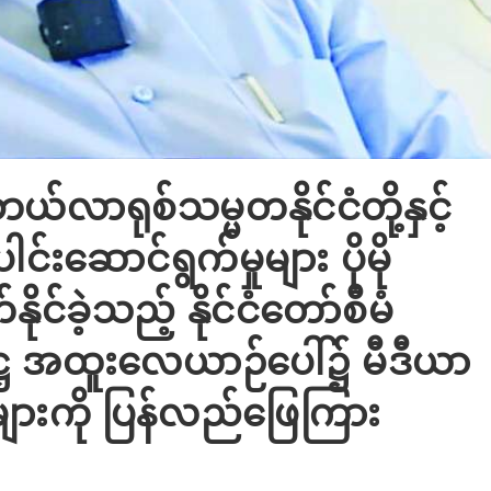
ဘယ်လာရုစ်သမ္မတနိုင်ငံတို့နှင့်
ေါင်းဆောင်ရွက်မှုများ ပိုမို
င်ခဲ့သည့် နိုင်ငံတော်စီမံ
ကဋ္ဌ အထူးလေယာဉ်ပေါ်၌ မီဒီယာ
ုများကို ပြန်လည်ဖြေကြား