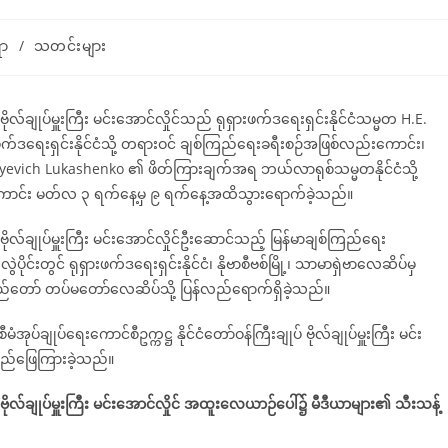
ရာ
/
သတင်းများ
် ဗိုလ်ချုပ်မှူးကြီး မင်းအောင်လှိုင်သည် ရုရှားဖက်ဒရေးရှင်းနိုင်ငံသမ္မတ Η.Ε.
်ဒရေးရှင်းနိုင်ငံသို့ တရားဝင် ချစ်ကြည်ရေးခရီးစဉ်အဖြစ်လည်းကောင်း၊
ryevich Lukashenko ၏ ဖိတ်ကြားချက်အရ ဘယ်လာရုစ်သမ္မတနိုင်ငံသို့
ကောင်း မတ်လ ၃ ရက်နေ့မှ ၉ ရက်နေ့အထိသွားရောက်ခဲ့သည်။
ုပ် ဗိုလ်ချုပ်မှူးကြီး မင်းအောင်လှိုင်ဦးဆောင်သည့် မြန်မာချစ်ကြည်ရေး
င်းတွင် ရုရှားဖက်ဒရေးရှင်းနိုင်ငံ၊ နိုဗာစီဗစ်မြို့၊ သာမာရှဲဗာလေဆိပ်မှ
ပြည်တော် တပ်မတော်လေဆိပ်သို့ ပြန်လည်ရောက်ရှိခဲ့သည်။
ပ်ချုပ်ရေးကောင်စီဥက္ကဋ္ဌ နိုင်ငံတော်ဝန်ကြီးချုပ် ဗိုလ်ချုပ်မှူးကြီး မင်း
်လည်ဖြေကြားခဲ့သည်။
ျုပ် ဗိုလ်ချုပ်မှူးကြီး မင်းအောင်လှိုင် အထူးလေယာဉ်ပေါ်၌ မီဒီယာများ၏ သီးသန့်