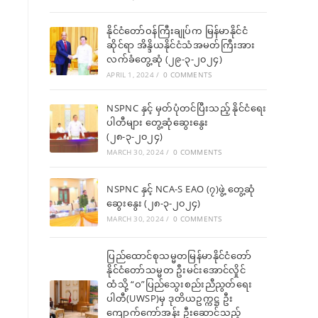
နိုင်ငံတော်ဝန်ကြီးချုပ်က မြန်မာနိုင်ငံ
ဆိုင်ရာ အိန္ဒိယနိုင်ငံသံအမတ်ကြီးအား
လက်ခံတွေ့ဆုံ (၂၉-၃-၂၀၂၄)
APRIL 1, 2024
/
0 COMMENTS
NSPNC နှင့် မှတ်ပုံတင်ပြီးသည့် နိုင်ငံရေး
ပါတီများ တွေ့ဆုံဆွေးနွေး
(၂၈-၃-၂၀၂၄)
MARCH 30, 2024
/
0 COMMENTS
NSPNC နှင့် NCA-S EAO (၇)ဖွဲ့ တွေ့ဆုံ
ဆွေးနွေး (၂၈-၃-၂၀၂၄)
MARCH 30, 2024
/
0 COMMENTS
ပြည်ထောင်စုသမ္မတမြန်မာနိုင်ငံတော်
နိုင်ငံတော်သမ္မတ ဦးမင်းအောင်လှိုင်
ထံသို့ “ဝ”ပြည်သွေးစည်းညီညွတ်ရေး
ပါတီ(UWSP)မှ ဒုတိယဥက္ကဋ္ဌ ဦး
ကျောက်ကော်အန်း ဦးဆောင်သည့်