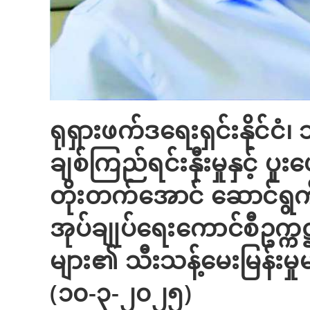
ရုရှားဖက်ဒရေးရှင်းနိုင်ငံ၊ 
ချစ်ကြည်ရင်းနှီးမှုနှင့် ပူးပ
တိုးတက်အောင် ဆောင်ရွက်နို
အုပ်ချုပ်ရေးကောင်စီဥက္
များ၏ သီးသန့်မေးမြန်းမှ
(၁၀-၃-၂၀၂၅)