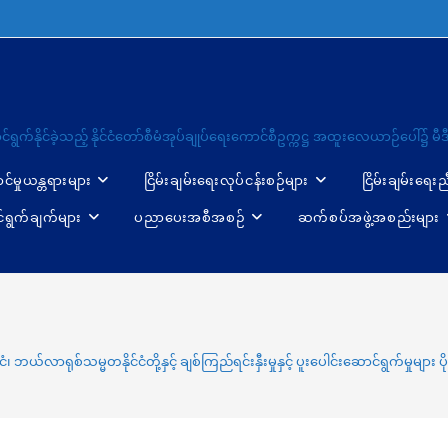
ာင် ဆောင်ရွက်နိုင်ခဲ့သည့် နိုင်ငံတော်စီမံအုပ်ချုပ်ရေးကောင်စီဥက္ကဋ္ဌ အထူးလေယာဉ်ပေ
ာင်မှုယန္တရားများ
ငြိမ်းချမ်းရေးလုပ်ငန်းစဉ်များ
ငြိမ်းချမ်းရေး
်ရွက်ချက်များ
ပညာပေးအစီအစဉ်
ဆက်စပ်အဖွဲ့အစည်းများ
င်ငံ၊ ဘယ်လာရုစ်သမ္မတနိုင်ငံတို့နှင့် ချစ်ကြည်ရင်းနှီးမှုနှင့် ပူးပေါင်းဆောင်ရွက်မ