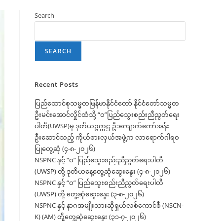
Search
SEARCH
Recent Posts
ပြည်ထောင်စုသမ္မတမြန်မာနိုင်ငံတော် နိုင်ငံတော်သမ္မတ
ဦးမင်းအောင်လှိုင်ထံသို့ “ဝ”ပြည်သွေးစည်းညီညွတ်ရေး
ပါတီ(UWSP)မှ ဒုတိယဥက္ကဋ္ဌ ဦးကျောက်ကော်အန်း
ဦးဆောင်သည့် ကိုယ်စားလှယ်အဖွဲ့က လာရောက်ဂါရဝ
ပြုတွေ့ဆုံ (၄-၈-၂၀၂၆)
NSPNC နှင့် “ဝ” ပြည်သွေးစည်းညီညွတ်ရေးပါတီ
(UWSP) တို့ ဒုတိယနေ့တွေ့ဆုံဆွေးနွေး (၄-၈-၂၀၂၆)
NSPNC နှင့် “ဝ” ပြည်သွေးစည်းညီညွတ်ရေးပါတီ
(UWSP) တို့ တွေ့ဆုံဆွေးနွေး (၃-၈-၂၀၂၆)
NSPNC နှင့် နာဂအမျိုးသားဆိုရှယ်လစ်ကောင်စီ (NSCN-
K) (AM) တို့တွေ့ဆုံဆွေးနွေး (၃၁-၇-၂၀၂၆)