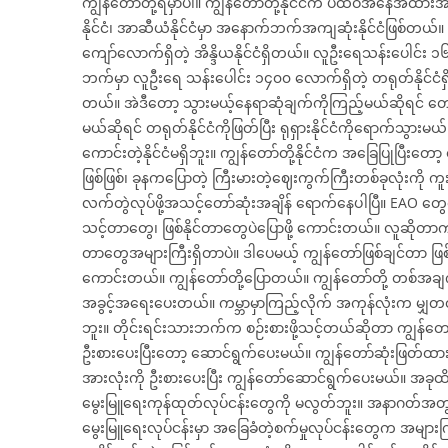
ကျွန်တော်တို့ရမှာပါ။ ကျွန်တော်တို့နိုင်ငံက ပထဝီအနေအထားအ
နိုင်ငံ၊ အာဆီယံနိုင်ငံမှာ အနောက်ဘက်အကျဆုံးနိုင်ငံဖြစ်တ
ကျော်လောက်ရှိတဲ့ အိန္ဒိယနိုင်ငံရှိတယ်။ လူဦးရေသန်းပေါင်း ၁၆၀ က
ဘက်မှာ လူဦးရေ သန်းပေါင်း ၁၄၀၀ လောက်ရှိတဲ့ တရုတ်နိုင်ငံရှိတ
တယ်။ အဲဒီတော့ သွားမယ့်နေရာဆုံချက်ကိုကြည့်မယ်ဆိုရင် တ
မယ်ဆိုရင် တရုတ်နိုင်ငံကိုဖြတ်ပြီး ရုရှားနိုင်ငံကိုရောက်သွ
ကောင်းတဲ့နိုင်ငံမရှိဘူး။ ကျွန်တော်တို့နိုင်ငံက အခြေပြုပြီးတော့ စီ
ဖြစ်ဖြစ်၊ ခုနကပြောတဲ့ ကြီးမားတဲ့ဈေးကွက်ကြီးတစ်ခုလုံးကို က
လက်တွဲလုပ်ဖို့အသင့်တော်ဆုံးအချိန် ရောက်နေပါပြီ။ EAO တွ
သင့်တာတွေ၊ ဖြစ်နိုင်တာတွေပဲပြောဖို့ ကောင်းတယ်။ လူဆိုတာက
တာတွေအများကြီးရှိတာပဲ။ ဒါပေမယ့် ကျွန်တော်ဖြစ်ချင်တာ ဖြစ်ခ
ကောင်းတယ်။ ကျွန်တော်တို့ပြောတယ်။ ကျွန်တော်တို့ တစ်အချ
အခွင့်အရေးပေးတယ်။ ကမ္ဘာမှာကြည့်လိုက် အကုန်လုံးက မျှတ
ဘူး။ တိုင်းရင်းသားဘက်က စဉ်းစားဖို့သင့်တယ်ဆိုတာ ကျွန်တေ
ဦးစားပေးပြီးတော့ ဆောင်ရွက်ပေးမယ်။ ကျွန်တော်ဆုံးဖြတ်ထားတ
အားလုံးကို ဦးစားပေးပြီး ကျွန်တော်ဆောင်ရွက်ပေးမယ်။ အခုထိ က
မွေးမြူရေးကုန်ထုတ်လုပ်ငန်းတွေကို မလွတ်ဘူး။ အနာဂတ်အတွက် 
မွေးမြူရေးလုပ်ငန်းမှာ အခြေခံတဲ့စက်မှုလုပ်ငန်းတွေက အမျ