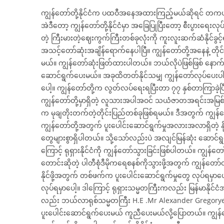
ကျွန်တော်တို့နိုင်ငံက ပထဝီအနေအထားကြည့်မယ်ဆိုရင် တကယ့်ဆုံ
အဲဒီတော့ ကျွန်တော်တို့နိုင်ငံမှာ အခြေပြုပြီးတော့ စီးပွားရေးလုပ်င
တဲ့ ကြီးမားတဲ့ဈေးကွက်ကြီးတစ်ခုလုံးကို ကူးလူးဆက်ဆံနိုင်ခွင
အသင့်တော်ဆုံးအချိန်ရောက်နေပါပြီ။ ကျွန်တော်တို့အနေနဲ့ တိ
မယ်။ ကျွန်တော်ဆုံးဖြတ်ထားပါတယ်။ ဘယ်လိုပဲဖြစ်ဖြစ် နောက်ကျ
ဆောင်ရွက်ပေးမယ်။ အခုထိတတ်နိုင်သမျှ ကျွန်တော်လုပ်ပေးပါတယ်
ပေါ့။ ကျွန်တော်တို့က လွတ်လပ်ရေးရပြီးတာ ၇၇ နှစ်တာကြာခဲ့ပြီ
ကျွန်တော်တို့မှာရှိတဲ့ လူသားအပါအဝင် သယံဇာတအရင်းအမြစ်တွေမ
က မုချတိုးတက်တဲ့တိုင်းပြည်တစ်ခုဖြစ်ရမယ်။ ဒီအတွက် ကျွန်တေ
ကျွန်တော်တို့အတွက် ပူးပေါင်းဆောင်ရွက်မှုအလားအလာရှိတဲ့ နိုင်
တွေများစွာရှိပါတယ်။ သို့သော်လည်းပဲ အလျင်မြန်ဆုံး ဆောင်ရွက
ကြောင့် ရုရှားနိုင်ငံကို ကျွန်တော်သွားခြင်းဖြစ်ပါတယ်။ ကျွန်
တောင်းဆိုတဲ့ ပါတီစုံဒီမိုကရေစနစ်ကိုသွားဖို့အတွက် ကျွန်တ
နိုင်ဖို့အတွက် တစ်ဖက်က ပူးပေါင်းဆောင်ရွက်မှုတွေ လုပ်ရမှာ
လုပ်ရမှာပေါ့။ ဒါကြောင့် ရုရှားသမ္မတကြီးကလည်း မြန်မာနိုင
လည်း ဘယ်လာရုစ်သမ္မတကြီး H.E .Mr Alexander Gregorye
ပူးပေါင်းဆောင်ရွက်ပေးမယ် ကူညီပေးမယ်လို့ပြောတယ်။ ကျွန