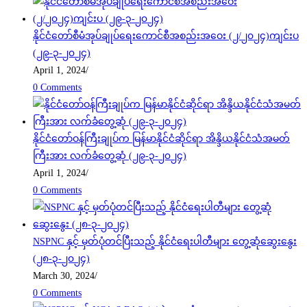
နိုင်ငံတော်စီမံအုပ်ချုပ်ရေးကောင်စီအစည်းအဝေး (၂/၂၀၂၄)ကျင်းပ
(၂၉-၃-၂၀၂၄)
April 1, 2024
/
0 Comments
နိုင်ငံတော်ဝန်ကြီးချုပ်က မြန်မာနိုင်ငံဆိုင်ရာ အိန္ဒိယနိုင်ငံသံအမတ်
ကြီးအား လက်ခံတွေ့ဆုံ (၂၉-၃-၂၀၂၄)
April 1, 2024
/
0 Comments
NSPNC နှင့် မှတ်ပုံတင်ပြီးသည့် နိုင်ငံရေးပါတီများ တွေ့ဆုံဆွေးနွေး
(၂၈-၃-၂၀၂၄)
March 30, 2024
/
0 Comments