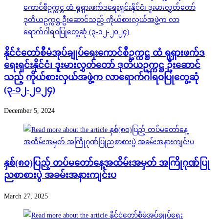
နိုင်ငံတော်စီမံအုပ်ချုပ်ရေးကောင်စီဥက္ကဋ္ဌ ထံ ရုရှားဖက်ဒ
ရေးရှင်းနိုင်ငံ၊ ဒူးမားလွှတ်တော် ဒုတိယဥက္ကဋ္ဌ ဦးဆောင်
သည့် ကိုယ်စားလှယ်အဖွဲ့က လာရောက်ဂါရဝပြုတွေ့ဆုံ
(၃-၁၂-၂၀၂၄)
December 5, 2024
နှစ်(၈၀)ပြည့် တပ်မတော်နေ့အထိမ်းအမှတ် အကြိုဂုဏ်ပြု
ညစာစားပွဲ အခမ်းအနားကျင်းပ
March 27, 2025