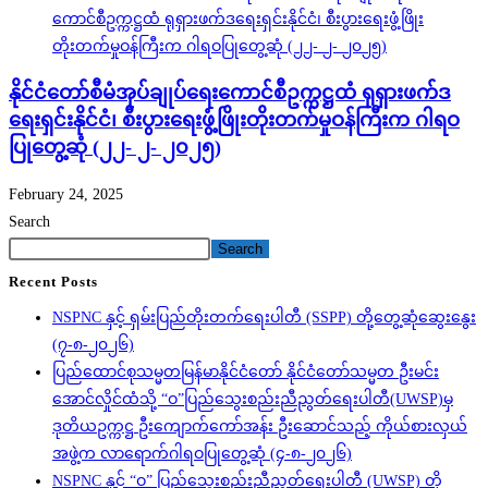
နိုင်ငံတော်စီမံအုပ်ချုပ်ရေးကောင်စီဥက္ကဋ္ဌထံ ရုရှားဖက်ဒ
ရေးရှင်းနိုင်ငံ၊ စီးပွားရေးဖွံ့ဖြိုးတိုးတက်မှုဝန်ကြီးက ဂါရဝ
ပြုတွေ့ဆုံ (၂၂- ၂- ၂၀၂၅)
February 24, 2025
Search
Search
Recent Posts
NSPNC နှင့် ရှမ်းပြည်တိုးတက်ရေးပါတီ (SSPP) တို့တွေ့ဆုံဆွေးနွေး
(၇-၈-၂၀၂၆)
ပြည်ထောင်စုသမ္မတမြန်မာနိုင်ငံတော် နိုင်ငံတော်သမ္မတ ဦးမင်း
အောင်လှိုင်ထံသို့ “ဝ”ပြည်သွေးစည်းညီညွတ်ရေးပါတီ(UWSP)မှ
ဒုတိယဥက္ကဋ္ဌ ဦးကျောက်ကော်အန်း ဦးဆောင်သည့် ကိုယ်စားလှယ်
အဖွဲ့က လာရောက်ဂါရဝပြုတွေ့ဆုံ (၄-၈-၂၀၂၆)
NSPNC နှင့် “ဝ” ပြည်သွေးစည်းညီညွတ်ရေးပါတီ (UWSP) တို့