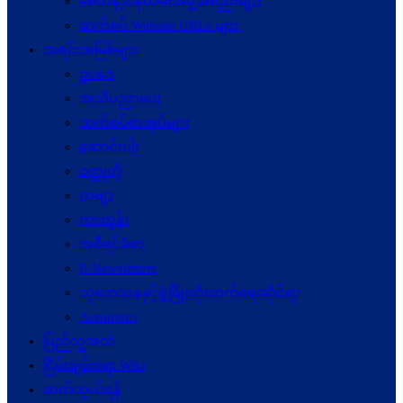
စေတနာ့ဝန်ထမ်းအဖွဲ့အစည်းများ
ဆက်စပ် Website URLs များ
အရင်းအမြစ်များ
ဥပဒေ
အသိပညာပေး
ဆက်စပ်စာအုပ်များ
ဆောင်းပါး
ဝတ္ထုတို
ကဗျာ
ကာတွန်း
အစီရင်ခံစာ
E-Newsletters
သုတေသနနှင့်ဖွံ့ဖြိုးတိုးတက်ရေးဆိုင်ရာ
Acronyms
ပြည်သူ့အသံ
ငြိမ်းချမ်းရေး Wiki
ဆက်သွယ်ရန်