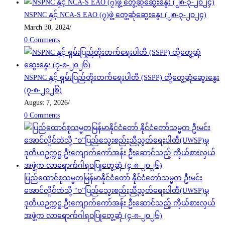
NSPNC နှင့် NCA-S EAO (၇)ဖွဲ့ တွေ့ဆုံဆွေးနွေး (၂၈-၃-၂၀၂၄)
March 30, 2024
/
0 Comments
NSPNC နှင့် ရှမ်းပြည်တိုးတက်ရေးပါတီ (SSPP) တို့တွေ့ဆုံဆွေးနွေး
(၇-၈-၂၀၂၆)
August 7, 2026
/
0 Comments
ပြည်ထောင်စုသမ္မတမြန်မာနိုင်ငံတော် နိုင်ငံတော်သမ္မတ ဦးမင်း
အောင်လှိုင်ထံသို့ “ဝ”ပြည်သွေးစည်းညီညွတ်ရေးပါတီ(UWSP)မှ
ဒုတိယဥက္ကဋ္ဌ ဦးကျောက်ကော်အန်း ဦးဆောင်သည့် ကိုယ်စားလှယ်
အဖွဲ့က လာရောက်ဂါရဝပြုတွေ့ဆုံ (၄-၈-၂၀၂၆)