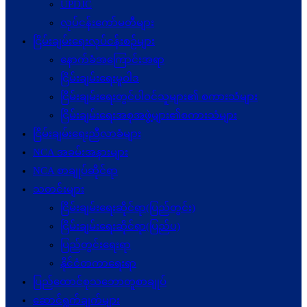
UPDJC
လုပ်ငန်းကော်မတီများ
ငြိမ်းချမ်းရေးလုပ်ငန်းစဉ်များ
နောက်ခံအကြောင်းအရာ
ငြိမ်းချမ်းရေးမူဝါဒ
ငြိမ်းချမ်းရေးတွင်ပါဝင်သူများ၏ စကားသံများ
ငြိမ်းချမ်းရေးအစုအဖွဲ့များ၏စကားသံများ
ငြိမ်းချမ်းရေးညီလာခံများ
NCA အခမ်းအနားများ
NCA စာချုပ်ဆိုင်ရာ
သတင်းများ
ငြိမ်းချမ်းရေးဆိုင်ရာ(ပြည်တွင်း)
ငြိမ်းချမ်းရေးဆိုင်ရာ(ပြည်ပ)
ပြည်တွင်းရေးရာ
နိုင်ငံတကာရေးရာ
ပြည်ထောင်စုသဘောတူစာချုပ်
ဆောင်ရွက်ချက်များ