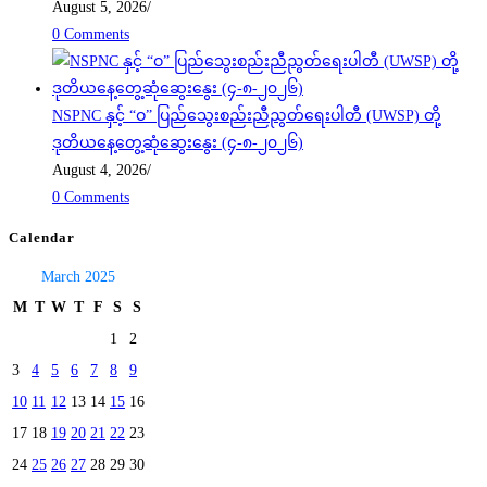
August 5, 2026
/
0 Comments
NSPNC နှင့် “ဝ” ပြည်သွေးစည်းညီညွတ်ရေးပါတီ (UWSP) တို့
ဒုတိယနေ့တွေ့ဆုံဆွေးနွေး (၄-၈-၂၀၂၆)
August 4, 2026
/
0 Comments
Calendar
March 2025
M
T
W
T
F
S
S
1
2
3
4
5
6
7
8
9
10
11
12
13
14
15
16
17
18
19
20
21
22
23
24
25
26
27
28
29
30