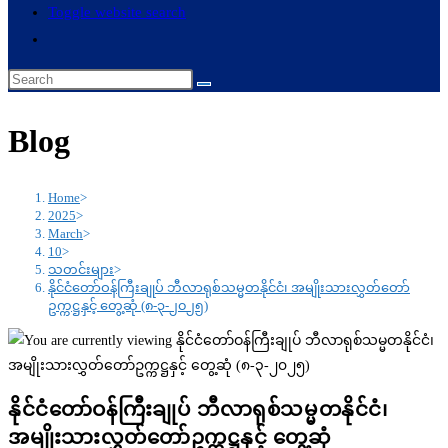
Toggle website search
Blog
Home
>
2025
>
March
>
10
>
သတင်းများ
>
နိုင်ငံတော်ဝန်ကြီးချုပ် ဘီလာရုစ်သမ္မတနိုင်ငံ၊ အမျိုးသားလွှတ်တော်
ဥက္ကဋ္ဌနှင့် တွေ့ဆုံ (၈-၃-၂၀၂၅)
နိုင်ငံတော်ဝန်ကြီးချုပ် ဘီလာရုစ်သမ္မတနိုင်ငံ၊
အမျိုးသားလွှတ်တော်ဥက္ကဋ္ဌနှင့် တွေ့ဆုံ