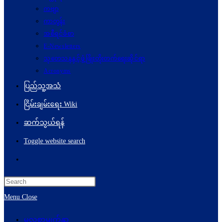
ကဗျာ
ကာတွန်း
အစီရင်ခံစာ
E-Newsletters
သုတေသနနှင့်ဖွံ့ဖြိုးတိုးတက်ရေးဆိုင်ရာ
Acronyms
ပြည်သူ့အသံ
ငြိမ်းချမ်းရေး Wiki
ဆက်သွယ်ရန်
Toggle website search
Menu
Close
မူလစာမျက်နှာ