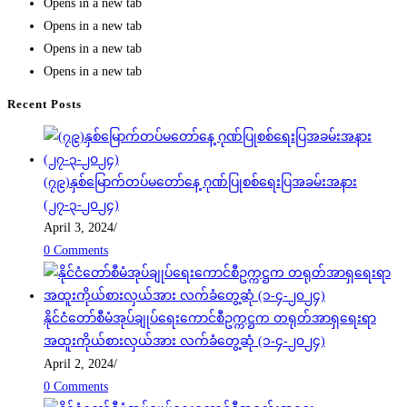
Opens in a new tab
Opens in a new tab
Opens in a new tab
Opens in a new tab
Recent Posts
(၇၉)နှစ်မြောက်တပ်မတော်နေ့ ဂုဏ်ပြုစစ်ရေးပြအခမ်းအနား
(၂၇-၃-၂၀၂၄)
April 3, 2024
/
0 Comments
နိုင်ငံတော်စီမံအုပ်ချုပ်ရေးကောင်စီဥက္ကဋ္ဌက တရုတ်အာရှရေးရာ
အထူးကိုယ်စားလှယ်အား လက်ခံတွေ့ဆုံ (၁-၄-၂၀၂၄)
April 2, 2024
/
0 Comments