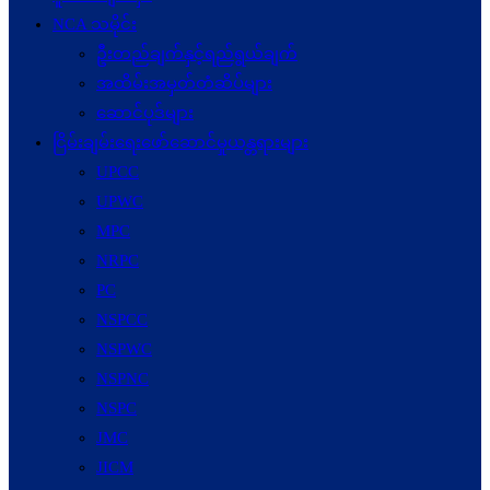
NCA သမိုင်း
ဦးတည်ချက်နှင့်ရည်ရွယ်ချက်
အထိမ်းအမှတ်တံဆိပ်များ
ဆောင်ပုဒ်များ
ငြိမ်းချမ်းရေးဖော်‌ဆောင်မှုယန္တရားများ
UPCC
UPWC
MPC
NRPC
PC
NSPCC
NSPWC
NSPNC
NSPC
JMC
JICM