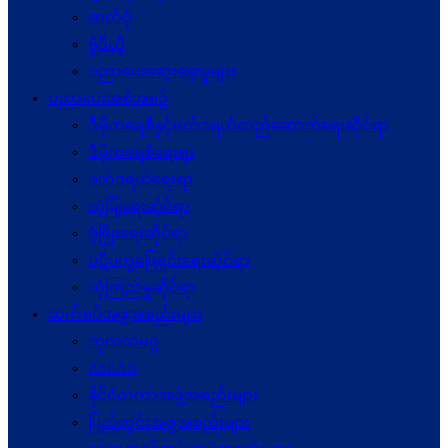
ဓာတ်ပုံ
ဗွီဒီယို
ပညာပေးဆွေးနွေးမှုများ
ပညာပေးအစီအစဉ်
ဒီမိုကရေစီနှင့်ဖက်ဒရယ်တည်ဆောက်ရေးဆိုင်ရာ
ဒီမိုကရေစီရေးရာ
ဖက်ဒရယ်ရေးရာ
လုံခြုံရေးဆိုင်ရာ
ဖွံဖြိုးရေးဆိုင်ရာ
ပဋိပက္ခ‌ဖြေရှင်းရေးဆိုင်ရာ
ယုံကြည်မှုဆိုင်ရာ
ဆက်စပ်အဖွဲ့အစည်းများ
ကုလသမဂ္ဂ
ASEAN
နိုင်ငံတကာအဖွဲ့အစည်းများ
ပြည်တွင်းအဖွဲ့အစည်းများ