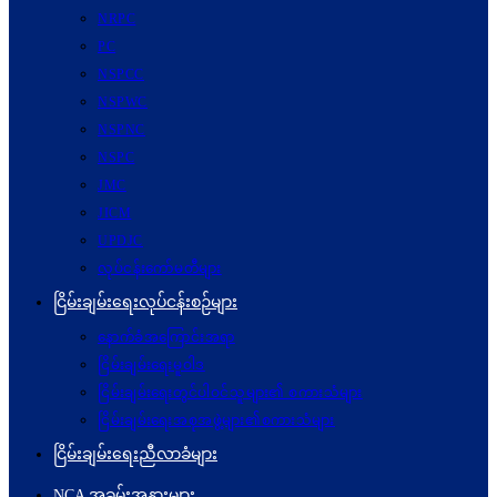
NRPC
PC
NSPCC
NSPWC
NSPNC
NSPC
JMC
JICM
UPDJC
လုပ်ငန်းကော်မတီများ
ငြိမ်းချမ်းရေးလုပ်ငန်းစဉ်များ
နောက်ခံအကြောင်းအရာ
ငြိမ်းချမ်းရေးမူဝါဒ
ငြိမ်းချမ်းရေးတွင်ပါဝင်သူများ၏ စကားသံများ
ငြိမ်းချမ်းရေးအစုအဖွဲ့များ၏စကားသံများ
ငြိမ်းချမ်းရေးညီလာခံများ
NCA အခမ်းအနားများ