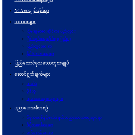
NCA စာချုပ်ဆိုင်ရာ
သတင်းများ
ငြိမ်းချမ်းရေးဆိုင်ရာ(ပြည်တွင်း)
ငြိမ်းချမ်းရေးဆိုင်ရာ(ပြည်ပ)
ပြည်တွင်းရေးရာ
နိုင်ငံတကာရေးရာ
ပြည်ထောင်စုသဘောတူစာချုပ်
ဆောင်ရွက်ချက်များ
ဓာတ်ပုံ
ဗွီဒီယို
ပညာပေးဆွေးနွေးမှုများ
ပညာပေးအစီအစဉ်
ဒီမိုကရေစီနှင့်ဖက်ဒရယ်တည်ဆောက်ရေးဆိုင်ရာ
ဒီမိုကရေစီရေးရာ
ဖက်ဒရယ်ရေးရာ