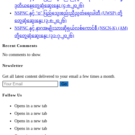
ဒုတိယနေ့တွေ့ဆုံဆွေးနွေး (၄-၈-၂၀၂၆)
NSPNC နှင့် “ဝ” ပြည်သွေးစည်းညီညွတ်ရေးပါတီ (UWSP) တို့
တွေ့ဆုံဆွေးနွေး (၃-၈-၂၀၂၆)
NSPNC နှင့် နာဂအမျိုးသားဆိုရှယ်လစ်ကောင်စီ (NSCN-K) (AM)
တို့တွေ့ဆုံဆွေးနွေး (၃၁-၇-၂၀၂၆)
Recent Comments
No comments to show.
Newsletter
Get all latest content delivered to your email a few times a month.
Go
Follow Us
Opens in a new tab
Opens in a new tab
Opens in a new tab
Opens in a new tab