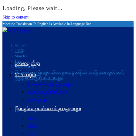
Loading, Please wait...
Skip to content
Machine Translation To English Is Available In Language Bar
Home
>
2025
>
March
>
10
>
မူလစာမျက်နှာ
သတင်းများ
>
နိုင်ငံတော်ဝန်ကြီးချုပ် ဘီလာရုစ်သမ္မတနိုင်ငံ၊ အမျိုးသားလွှတ်တော်
NCA သမိုင်း
ဥက္ကဋ္ဌနှင့် တွေ့ဆုံ (၈-၃-၂၀၂၅)
ဦးတည်ချက်နှင့်ရည်ရွယ်ချက်
အထိမ်းအမှတ်တံဆိပ်များ
ဆောင်ပုဒ်များ
ငြိမ်းချမ်းရေးဖော်‌ဆောင်မှုယန္တရားများ
UPCC
UPWC
MPC