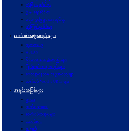
လုံခြုံရေးဆိုင်ရာ
ဖွံဖြိုးရေးဆိုင်ရာ
ပဋိပက္ခ‌ဖြေရှင်းရေးဆိုင်ရာ
ယုံကြည်မှုဆိုင်ရာ
ဆက်စပ်အဖွဲ့အစည်းများ
ကုလသမဂ္ဂ
ASEAN
နိုင်ငံတကာအဖွဲ့အစည်းများ
ပြည်တွင်းအဖွဲ့အစည်းများ
စေတနာ့ဝန်ထမ်းအဖွဲ့အစည်းများ
ဆက်စပ် Website URLs များ
အရင်းအမြစ်များ
ဥပဒေ
အသိပညာပေး
ဆက်စပ်စာအုပ်များ
ဆောင်းပါး
ဝတ္ထုတို