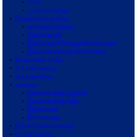
UPDJC
လုပ်ငန်းကော်မတီများ
ငြိမ်းချမ်းရေးလုပ်ငန်းစဉ်များ
နောက်ခံအကြောင်းအရာ
ငြိမ်းချမ်းရေးမူဝါဒ
ငြိမ်းချမ်းရေးတွင်ပါဝင်သူများ၏ စကားသံများ
ငြိမ်းချမ်းရေးအစုအဖွဲ့များ၏စကားသံများ
ငြိမ်းချမ်းရေးညီလာခံများ
NCA အခမ်းအနားများ
NCA စာချုပ်ဆိုင်ရာ
သတင်းများ
ငြိမ်းချမ်းရေးဆိုင်ရာ(ပြည်တွင်း)
ငြိမ်းချမ်းရေးဆိုင်ရာ(ပြည်ပ)
ပြည်တွင်းရေးရာ
နိုင်ငံတကာရေးရာ
ပြည်ထောင်စုသဘောတူစာချုပ်
ဆောင်ရွက်ချက်များ