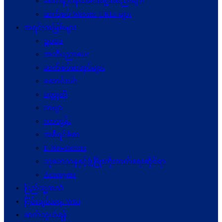
စေတနာ့ဝန်ထမ်းအဖွဲ့အစည်းများ
ဆက်စပ် Website URLs များ
အရင်းအမြစ်များ
ဥပဒေ
အသိပညာပေး
ဆက်စပ်စာအုပ်များ
ဆောင်းပါး
ဝတ္ထုတို
ကဗျာ
ကာတွန်း
အစီရင်ခံစာ
E-Newsletters
သုတေသနနှင့်ဖွံ့ဖြိုးတိုးတက်ရေးဆိုင်ရာ
Acronyms
ပြည်သူ့အသံ
ငြိမ်းချမ်းရေး Wiki
ဆက်သွယ်ရန်