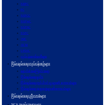
NRPC
PC
NSPCC
NSPWC
NSPNC
NSPC
JMC
JICM
UPDJC
လုပ်ငန်းကော်မတီများ
ငြိမ်းချမ်းရေးလုပ်ငန်းစဉ်များ
နောက်ခံအကြောင်းအရာ
ငြိမ်းချမ်းရေးမူဝါဒ
ငြိမ်းချမ်းရေးတွင်ပါဝင်သူများ၏ စကားသံများ
ငြိမ်းချမ်းရေးအစုအဖွဲ့များ၏စကားသံများ
ငြိမ်းချမ်းရေးညီလာခံများ
NCA အခမ်းအနားများ