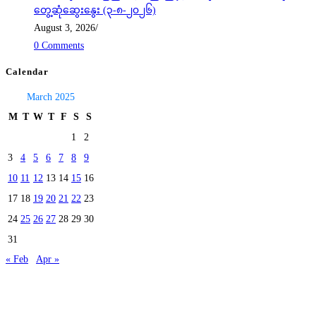
တွေ့ဆုံဆွေးနွေး (၃-၈-၂၀၂၆)
August 3, 2026
/
0 Comments
Calendar
March 2025
M
T
W
T
F
S
S
1
2
3
4
5
6
7
8
9
10
11
12
13
14
15
16
17
18
19
20
21
22
23
24
25
26
27
28
29
30
31
« Feb
Apr »
Today's visitors:
48
Total visitors :
39,982