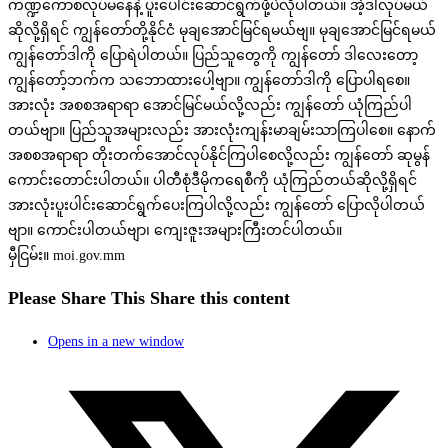
ကဏ္ဍကောစလုပ်မနေနဲ့ ပူးပေါင်းဆောင်ရွက်ဖို့ပဲလိုပါတယ်။ အဲ့ဒါလုပ်မယ်
ဆိုလို့ရှိရင် ကျွန်တော်တို့နိုင်ငံ မုချအောင်မြင်ရမယ်ဗျ။ မုချအောင်မြင်ရမယ်
ကျွန်တော်ဒါကို ပြောရဲပါတယ်။ ပြည်သူတွေကို ကျွန်တော် ဒါလေးတော့
ကျွန်တော့်ဘက်က သဘောထားပေါ့ဗျာ။ ကျွန်တော်ဒါကို ပြောပါရစေ။
အားလုံး အစစအရာရာ အောင်မြင်မယ်လို့လည်း ကျွန်တော် ယုံကြည်ပါ
တယ်ဗျာ။ ပြည်သူအများလည်း အားလုံးကျန်းမာချမ်းသာကြပါစေ။ နောက်
အစစအရာရာ တိုးတက်အောင်လုပ်နိုင်ကြပါစေလို့လည်း ကျွန်တော် ဆုမွန်
ကောင်းတောင်းပါတယ်။ ပါတီစုံဒီမိုကရေစီကို ယုံကြည်တယ်ဆိုလို့ရှိရင်
အားလုံးပူးပါင်းဆောင်ရွက်ပေးကြပါလို့လည်း ကျွန်တော် ပြောလိုပါတယ်
ဗျာ။ ကောင်းပါတယ်ဗျာ၊ ကျေးဇူးအများကြီးတင်ပါတယ်။
မှီငြမ်း။ moi.gov.mm
Please Share This
Share this content
Opens in a new window