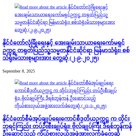
နိုင်ငံတော်လုံခြုံရေးနှင့် အေးချမ်းသာယာရေးကော်မရှင်
ဥက္ကဋ္ဌ တရုတ်ပြည်သူ့သမ္မတနိုင်ငံဆိုင်ရာ မြန်မာသံရုံး၊ စစ်
သံရုံးမိသားစုများအား တွေ့ဆုံ (၂-၉-၂၀၂၅)
September 8, 2025
နိုင်ငံတော်စီမံအုပ်ချုပ်ရေးကောင်စီဒုတိယဥက္ကဋ္ဌ က ထိုင်း
ဘုရင့်ကြည်း တပ်ဦးစီးချုပ်ရုံး၊ ဗိုလ်ချုပ်ကြီး ဒီရစ်ဘွန်ကန်
ဦးဆောင်သည့် ကိုယ်စားလှယ်အဖွဲ့အားလက်ခံတွေ့ဆုံ