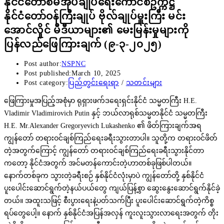
နိုင်ငံတော်စီမံအုပ်ချုပ်ရေးကောင်စီဥက္ကဋ္ဌ
နိုင်ငံတော်ဝန်ကြီးချုပ် ဗိုလ်ချုပ်မှူးကြီး မင်း
အောင်လှိုင် မီဒီယာများ၏ မေးမြန်းမှုများကို
ပြန်လည်ဖြေကြားချက် (၉-၃-၂၀၂၅)
Post author:
NSPNC
Post published:
March 10, 2025
Post category:
ပြည်တွင်းရေးရာ
/
သတင်းများ
ဖြေကြားမှုအပြည့်အစုံမှာ ရုရှားဖက်ဒရေးရှင်းနိုင်ငံ သမ္မတကြီး H.E.
Vladimir Vladimirovich Putin နှင့် ဘယ်လာရုစ်သမ္မတနိုင်ငံ သမ္မတကြီး
H.E. Mr.Alexander Gregoryevich Lukashenko ၏ ဖိတ်ကြားချက်အရ
ကျွန်တော် တရားဝင်ချစ်ကြည်ရေးခရီးသွားတာပါ။ သူတို့က တရားဝင်ဖိတ်
တဲ့အတွက်ကြောင့် ကျွန်တော် တရားဝင်ချစ်ကြည်ရေးခရီးသွားနိုင်တာ
ကတော့ နိုင်ငံအတွက် အင်မတန်ကောင်းတဲ့ဟာတစ်ခုဖြစ်ပါတယ်။
နောက်တစ်ခုက သွားတဲ့ခရီးစဉ် နှစ်နိုင်ငံလုံးမှာပဲ ကျွန်တော်တို့ နှစ်နိုင်ငံ
ပူးပေါင်းဆောင်ရွက်တဲ့နယ်ပယ်တွေ ကျယ်ပြန့်စွာ ဆွေးနွေးဆောင်ရွက်နိုင်ခဲ့
တယ်။ အထူးသဖြင့် စီးပွားရေးနဲ့ပတ်သက်ပြီး ပူးပေါင်းဆောင်ရွက်တဲ့ကိစ္စ
ရပ်တွေပေါ့။ နောက် နှစ်နိုင်ငံအပြန်အလှန် ကူးလူးသွားလာရေးအတွက် တိုး