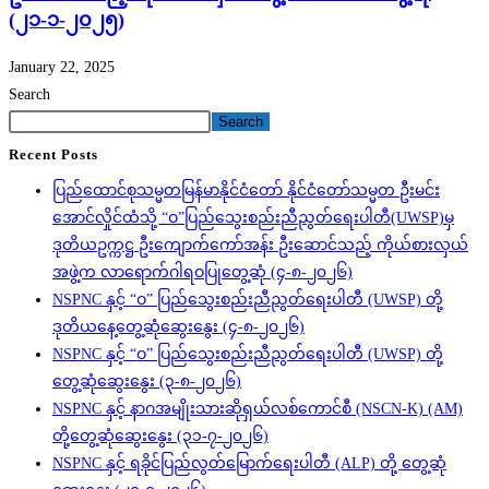
(၂၁-၁-၂၀၂၅)
January 22, 2025
Search
Search
Recent Posts
ပြည်ထောင်စုသမ္မတမြန်မာနိုင်ငံတော် နိုင်ငံတော်သမ္မတ ဦးမင်း
အောင်လှိုင်ထံသို့ “ဝ”ပြည်သွေးစည်းညီညွတ်ရေးပါတီ(UWSP)မှ
ဒုတိယဥက္ကဋ္ဌ ဦးကျောက်ကော်အန်း ဦးဆောင်သည့် ကိုယ်စားလှယ်
အဖွဲ့က လာရောက်ဂါရဝပြုတွေ့ဆုံ (၄-၈-၂၀၂၆)
NSPNC နှင့် “ဝ” ပြည်သွေးစည်းညီညွတ်ရေးပါတီ (UWSP) တို့
ဒုတိယနေ့တွေ့ဆုံဆွေးနွေး (၄-၈-၂၀၂၆)
NSPNC နှင့် “ဝ” ပြည်သွေးစည်းညီညွတ်ရေးပါတီ (UWSP) တို့
တွေ့ဆုံဆွေးနွေး (၃-၈-၂၀၂၆)
NSPNC နှင့် နာဂအမျိုးသားဆိုရှယ်လစ်ကောင်စီ (NSCN-K) (AM)
တို့တွေ့ဆုံဆွေးနွေး (၃၁-၇-၂၀၂၆)
NSPNC နှင့် ရခိုင်ပြည်လွတ်မြောက်ရေးပါတီ (ALP) တို့ တွေ့ဆုံ