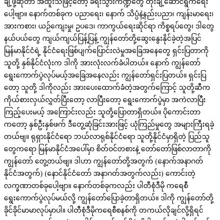
ချဲ့ဖို့ဆိုတာ အထူးသဖြင့်တော့ ခရီးသွားကဏ္ဍတွေ တိုးချဲ့ဆောင်ရွက်ရေး
ပေါ့ဗျာ။ နောက်တစ်ခုက ပညာရေး၊ နောက် သိပ္ပံနဲ့နည်းပညာ၊ ကျန်းမာရေး၊
အားကစား၊ ယဉ်ကျေးမှု၊ ဥပဒေ၊ ကာကွယ်ရေးဆိုင်ရာ ကိစ္စရပ်တွေ၊ ဒါတွေ
နယ်ပယ်တွေ ကျယ်ကျယ်ပြန့်ပြန့် ကျွန်တော်တို့ဆွေးနွေးနိုင်ခဲ့တဲ့အပြင်
မြန်မာနိုင်ငံရဲ့ နိုင်ငံရေးဖြစ်ပျက်ပြောင်းလဲမှုအခြေအနေတွေ ရှင်းပြတာကို
သူတို့ နှစ်နိုင်ငံလုံးက ဒါကို အားလုံးလက်ခံပါတယ်။ နောက် ကျွန်တော်
ရွေးကောက်ပွဲလုပ်မယ့်အခြေအနေလည်း ကျွန်တော်ရှင်းပြတယ်။ ရှင်းပြ
တော့ သူတို့ ဒါကိုလည်း အားပေးထောက်ခံတဲ့အတွက်ကြောင့် သူတို့ဆီက
ကိုယ်စားလှယ်လွှတ်ပြီးတော့ လာပြီးတော့ ရွေးကောက်ပွဲမှာ အကဲလာပြီး
ကြည့်ပေးမယ့် အကြောင်းလည်း သူတို့ပြောတာရှိတယ်။ ပိုကောင်းတာ
ကတော့ နှစ်ဦးနှစ်ဖက် ဒီတွေ့ဆုံခြင်းအားဖြင့် ယုံကြည်မှုတွေ အများကြီးရခဲ့
တယ်ဗျ။ ရုရှားနိုင်ငံရော ဘယ်လာရုစ်နိုင်ငံရော သူတို့နိုင်ငံမှာရှိတဲ့ ပြည်သူ
တွေကရော မြန်မာနိုင်ငံအပေါ်မှာ စိတ်ဝင်တစားနဲ့ တော်တော်ဖြစ်လာတာကို
ကျွန်တော် တွေ့တယ်ဗျ။ ဒါဟာ ကျွန်တော်တို့အတွက် (နောက်အနာဂတ်
နိုင်ငံအတွက်) (နောင်နိုင်ငံတော် အနာဂတ်အတွက်လည်း) ကောင်းတဲ့
လက္ခဏာတစ်ခုပေါ့ဗျာ။ နောက်တစ်ခုကလည်း ပါတီစုံဒီမို ကရေစီ
ရွေးကောက်ပွဲလုပ်မယ်လို့ ကျွန်တော်ပြောခဲ့တာရှိတယ်။ ဒါကို ကျွန်တော်တို့
ခိုင်ခိုင်မာမာလုပ်မှာပါ။ ပါတီစုံဒီမိုကရေစီစနစ်ကို တကယ်လိုချင်လို့ရှိရင်