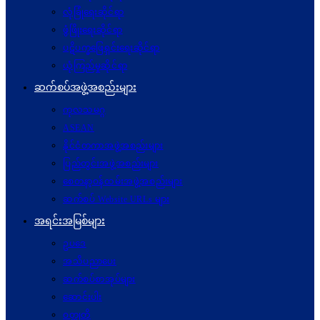
လုံခြုံရေးဆိုင်ရာ
ဖွံဖြိုးရေးဆိုင်ရာ
ပဋိပက္ခ‌ဖြေရှင်းရေးဆိုင်ရာ
ယုံကြည်မှုဆိုင်ရာ
ဆက်စပ်အဖွဲ့အစည်းများ
ကုလသမဂ္ဂ
ASEAN
နိုင်ငံတကာအဖွဲ့အစည်းများ
ပြည်တွင်းအဖွဲ့အစည်းများ
စေတနာ့ဝန်ထမ်းအဖွဲ့အစည်းများ
ဆက်စပ် Website URLs များ
အရင်းအမြစ်များ
ဥပဒေ
အသိပညာပေး
ဆက်စပ်စာအုပ်များ
ဆောင်းပါး
ဝတ္ထုတို