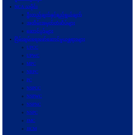
NCA သမိုင်း
ဦးတည်ချက်နှင့်ရည်ရွယ်ချက်
အထိမ်းအမှတ်တံဆိပ်များ
ဆောင်ပုဒ်များ
ငြိမ်းချမ်းရေးဖော်‌ဆောင်မှုယန္တရားများ
UPCC
UPWC
MPC
NRPC
PC
NSPCC
NSPWC
NSPNC
NSPC
JMC
JICM