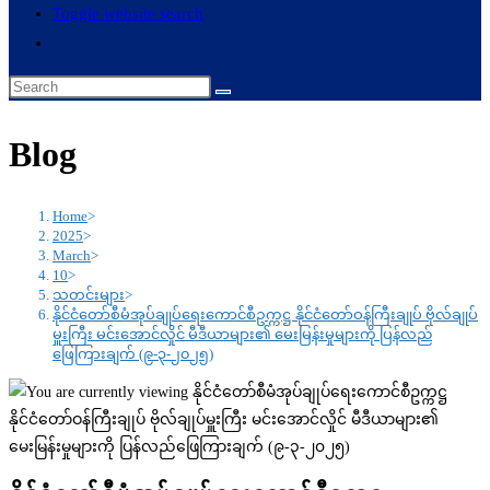
Toggle website search
Blog
Home
>
2025
>
March
>
10
>
သတင်းများ
>
နိုင်ငံတော်စီမံအုပ်ချုပ်ရေးကောင်စီဥက္ကဋ္ဌ နိုင်ငံတော်ဝန်ကြီးချုပ် ဗိုလ်ချုပ်
မှူးကြီး မင်းအောင်လှိုင် မီဒီယာများ၏ မေးမြန်းမှုများကို ပြန်လည်
ဖြေကြားချက် (၉-၃-၂၀၂၅)