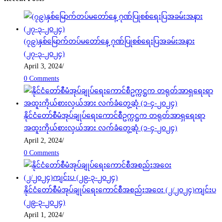
(၇၉)နှစ်မြောက်တပ်မတော်နေ့ ဂုဏ်ပြုစစ်ရေးပြအခမ်းအနား
(၂၇-၃-၂၀၂၄)
April 3, 2024
/
0 Comments
နိုင်ငံတော်စီမံအုပ်ချုပ်ရေးကောင်စီဥက္ကဋ္ဌက တရုတ်အာရှရေးရာ
အထူးကိုယ်စားလှယ်အား လက်ခံတွေ့ဆုံ (၁-၄-၂၀၂၄)
April 2, 2024
/
0 Comments
နိုင်ငံတော်စီမံအုပ်ချုပ်ရေးကောင်စီအစည်းအဝေး (၂/၂၀၂၄)ကျင်းပ
(၂၉-၃-၂၀၂၄)
April 1, 2024
/