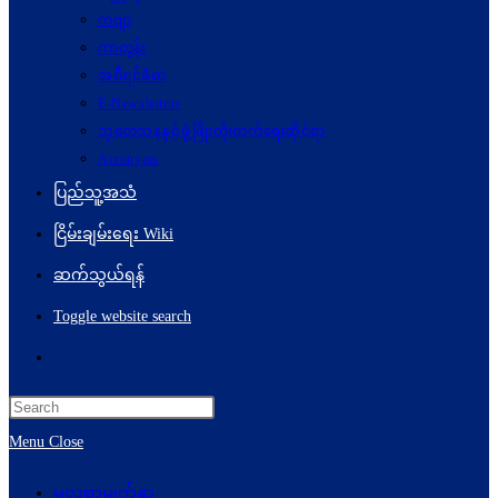
ကဗျာ
ကာတွန်း
အစီရင်ခံစာ
E-Newsletters
သုတေသနနှင့်ဖွံ့ဖြိုးတိုးတက်ရေးဆိုင်ရာ
Acronyms
ပြည်သူ့အသံ
ငြိမ်းချမ်းရေး Wiki
ဆက်သွယ်ရန်
Toggle website search
Menu
Close
မူလစာမျက်နှာ