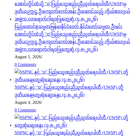
ပြည်ထောင်စုသမ္မတမြန်မာနိုင်ငံတော် နိုင်ငံတော်သမ္မတ ဦးမင်း
အောင်လှိုင်ထံသို့ “ဝ”ပြည်သွေးစည်းညီညွတ်ရေးပါတီ(UWSP)မှ
ဒုတိယဥက္ကဋ္ဌ ဦးကျောက်ကော်အန်း ဦးဆောင်သည့် ကိုယ်စားလှယ်
အဖွဲ့က လာရောက်ဂါရဝပြုတွေ့ဆုံ (၄-၈-၂၀၂၆)
August 5, 2026
/
0 Comments
NSPNC နှင့် “ဝ” ပြည်သွေးစည်းညီညွတ်ရေးပါတီ (UWSP) တို့
ဒုတိယနေ့တွေ့ဆုံဆွေးနွေး (၄-၈-၂၀၂၆)
August 4, 2026
/
0 Comments
NSPNC နှင့် “ဝ” ပြည်သွေးစည်းညီညွတ်ရေးပါတီ (UWSP) တို့