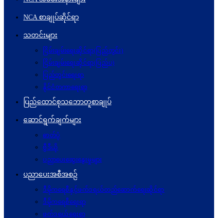
NCA စာချုပ်ဆိုင်ရာ
သတင်းများ
ငြိမ်းချမ်းရေးဆိုင်ရာ(ပြည်တွင်း)
ငြိမ်းချမ်းရေးဆိုင်ရာ(ပြည်ပ)
ပြည်တွင်းရေးရာ
နိုင်ငံတကာရေးရာ
ပြည်ထောင်စုသဘောတူစာချုပ်
ဆောင်ရွက်ချက်များ
ဓာတ်ပုံ
ဗွီဒီယို
ပညာပေးဆွေးနွေးမှုများ
ပညာပေးအစီအစဉ်
ဒီမိုကရေစီနှင့်ဖက်ဒရယ်တည်ဆောက်ရေးဆိုင်ရာ
ဒီမိုကရေစီရေးရာ
ဖက်ဒရယ်ရေးရာ