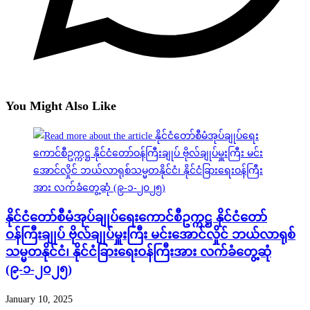
You Might Also Like
နိုင်ငံတော်စီမံအုပ်ချုပ်ရေးကောင်စီဥက္ကဋ္ဌ နိုင်ငံတော်
ဝန်ကြီးချုပ် ဗိုလ်ချုပ်မှူးကြီး မင်းအောင်လှိုင် ဘယ်လာရုစ်
သမ္မတနိုင်ငံ၊ နိုင်ငံခြားရေးဝန်ကြီးအား လက်ခံတွေ့ဆုံ
(၉-၁-၂၀၂၅)
January 10, 2025