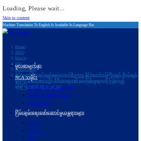
Loading, Please wait...
Skip to content
Machine Translation To English Is Available In Language Bar
Home
>
2025
>
March
>
10
>
မူလစာမျက်နှာ
သတင်းများ
>
နိုင်ငံတော်စီမံအုပ်ချုပ်ရေးကောင်စီဥက္ကဋ္ဌ နိုင်ငံတော်ဝန်ကြီးချုပ် ဗိုလ်ချုပ်
NCA သမိုင်း
မှူးကြီး မင်းအောင်လှိုင် မီဒီယာများ၏ မေးမြန်းမှုများကို ပြန်လည်
ဖြေကြားချက် (၉-၃-၂၀၂၅)
ဦးတည်ချက်နှင့်ရည်ရွယ်ချက်
အထိမ်းအမှတ်တံဆိပ်များ
ဆောင်ပုဒ်များ
ငြိမ်းချမ်းရေးဖော်‌ဆောင်မှုယန္တရားများ
UPCC
UPWC
MPC