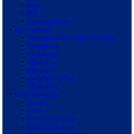
ဓာတ်ပုံ
ဗွီဒီယို
ပညာပေးဆွေးနွေးမှုများ
ပညာပေးအစီအစဉ်
ဒီမိုကရေစီနှင့်ဖက်ဒရယ်တည်ဆောက်ရေးဆိုင်ရာ
ဒီမိုကရေစီရေးရာ
ဖက်ဒရယ်ရေးရာ
လုံခြုံရေးဆိုင်ရာ
ဖွံဖြိုးရေးဆိုင်ရာ
ပဋိပက္ခ‌ဖြေရှင်းရေးဆိုင်ရာ
ယုံကြည်မှုဆိုင်ရာ
ဆက်စပ်အဖွဲ့အစည်းများ
ကုလသမဂ္ဂ
ASEAN
နိုင်ငံတကာအဖွဲ့အစည်းများ
ပြည်တွင်းအဖွဲ့အစည်းများ