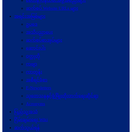
စေတနာ့ဝန်ထမ်းအဖွဲ့အစည်းများ
ဆက်စပ် Website URLs များ
အရင်းအမြစ်များ
ဥပဒေ
အသိပညာပေး
ဆက်စပ်စာအုပ်များ
ဆောင်းပါး
ဝတ္ထုတို
ကဗျာ
ကာတွန်း
အစီရင်ခံစာ
E-Newsletters
သုတေသနနှင့်ဖွံ့ဖြိုးတိုးတက်ရေးဆိုင်ရာ
Acronyms
ပြည်သူ့အသံ
ငြိမ်းချမ်းရေး Wiki
ဆက်သွယ်ရန်