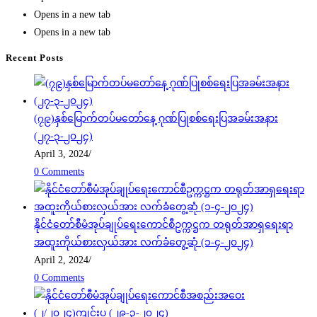
Opens in a new tab
Opens in a new tab
Recent Posts
(၇၉)နှစ်မြောက်တပ်မတော်နေ့ ဂုဏ်ပြုစစ်ရေးပြအခမ်းအနား
(၂၇-၃-၂၀၂၄)
April 3, 2024
/
0 Comments
နိုင်ငံတော်စီမံအုပ်ချုပ်ရေးကောင်စီဥက္ကဋ္ဌက တရုတ်အာရှရေးရာ
အထူးကိုယ်စားလှယ်အား လက်ခံတွေ့ဆုံ (၁-၄-၂၀၂၄)
April 2, 2024
/
0 Comments