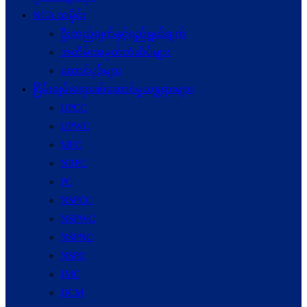
NCA သမိုင်း
ဦးတည်ချက်နှင့်ရည်ရွယ်ချက်
အထိမ်းအမှတ်တံဆိပ်များ
ဆောင်ပုဒ်များ
ငြိမ်းချမ်းရေးဖော်‌ဆောင်မှုယန္တရားများ
UPCC
UPWC
MPC
NRPC
PC
NSPCC
NSPWC
NSPNC
NSPC
JMC
JICM