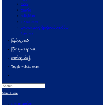
ကဗျာ
ကာတွန်း
အစီရင်ခံစာ
E-Newsletters
သုတေသနနှင့်ဖွံ့ဖြိုးတိုးတက်ရေးဆိုင်ရာ
Acronyms
ပြည်သူ့အသံ
ငြိမ်းချမ်းရေး Wiki
ဆက်သွယ်ရန်
Toggle website search
Menu
Close
မူလစာမျက်နှာ