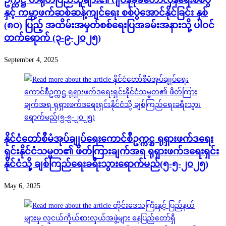
ဥက္ကဋ္ဌ တရုတ်ပြည်သူများ၏ ဂျပန်ခုခံတော်လှန်ရေးစစ်ပွဲ
နှင့် ကမ္ဘာ့ဖက်ဆစ်ဆန့်ကျင်ရေး စစ်ပွဲအောင်နိုင်ခြင်း နှစ်
(၈ဝ) ပြည့် အထိမ်းအမှတ်စစ်ရေးပြအခမ်းအနားသို့ ပါဝင်
တက်ရောက် (၃-၉-၂၀၂၅)
September 4, 2025
နိုင်ငံတော်စီမံအုပ်ချုပ်ရေးကောင်စီဥက္ကဋ္ဌ ရုရှားဖက်ဒရေး
ရှင်းနိုင်ငံသမ္မတ၏ ဖိတ်ကြားချက်အရ ရုရှားဖက်ဒရေးရှင်း
နိုင်ငံသို့ ချစ်ကြည်ရေးခရီးသွားရောက်မည်(၅-၅-၂၀၂၅)
May 6, 2025