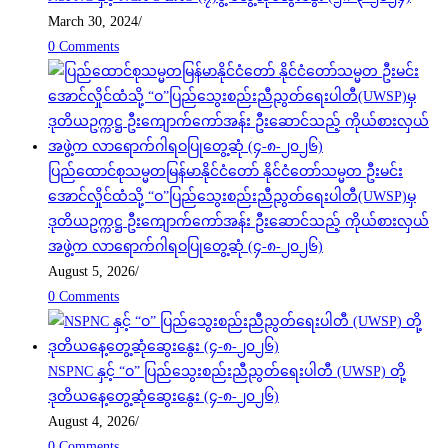
March 30, 2024
/
0 Comments
ပြည်ထောင်စုသမ္မတမြန်မာနိုင်ငံတော် နိုင်ငံတော်သမ္မတ ဦးမင်း
အောင်လှိုင်ထံသို့ “ဝ”ပြည်သွေးစည်းညီညွတ်ရေးပါတီ(UWSP)မှ
ဒုတိယဥက္ကဋ္ဌ ဦးကျောက်ကော်အန်း ဦးဆောင်သည့် ကိုယ်စားလှယ်
အဖွဲ့က လာရောက်ဂါရဝပြုတွေ့ဆုံ (၄-၈-၂၀၂၆)
August 5, 2026
/
0 Comments
NSPNC နှင့် “ဝ” ပြည်သွေးစည်းညီညွတ်ရေးပါတီ (UWSP) တို့
ဒုတိယနေ့တွေ့ဆုံဆွေးနွေး (၄-၈-၂၀၂၆)
August 4, 2026
/
0 Comments