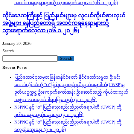
တိုင်းဒေသကြီးနှင့် ပြည်နယ်များမှ လူငယ်ကိုယ်စားလှယ်
အဖွဲ့များ နေပြည်တော်ရှိ အထင်ကရနေရာများသို့
သွားရောက်လေ့လာ (၁၆-၁-၂၀၂၆)
January 20, 2026
Search
Search
Recent Posts
ပြည်ထောင်စုသမ္မတမြန်မာနိုင်ငံတော် နိုင်ငံတော်သမ္မတ ဦးမင်း
အောင်လှိုင်ထံသို့ “ဝ”ပြည်သွေးစည်းညီညွတ်ရေးပါတီ(UWSP)မှ
ဒုတိယဥက္ကဋ္ဌ ဦးကျောက်ကော်အန်း ဦးဆောင်သည့် ကိုယ်စားလှယ်
အဖွဲ့က လာရောက်ဂါရဝပြုတွေ့ဆုံ (၄-၈-၂၀၂၆)
NSPNC နှင့် “ဝ” ပြည်သွေးစည်းညီညွတ်ရေးပါတီ (UWSP) တို့
ဒုတိယနေ့တွေ့ဆုံဆွေးနွေး (၄-၈-၂၀၂၆)
NSPNC နှင့် “ဝ” ပြည်သွေးစည်းညီညွတ်ရေးပါတီ (UWSP) တို့
တွေ့ဆုံဆွေးနွေး (၃-၈-၂၀၂၆)