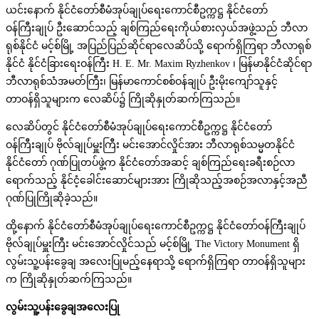
ယင်းနောက် နိုင်ငံတော်စီမံအုပ်ချုပ်ရေးကောင်စီဥက္ကဋ္ဌ နိုင်ငံတော်
ဝန်ကြီးချုပ် ဦးဆောင်သည့် ချစ်ကြည်ရေးကိုယ်စားလှယ်အဖွဲ့သည် ဘီလာ
ရုစ်နိုင်ငံ မင့်စ်မြို့ အပြည်ပြည်ဆိုင်ရာလေဆိပ်သို့ ရောက်ရှိကြရာ ဘီလာရုစ်
နိုင်ငံ နိုင်ငံခြားရေးဝန်ကြီး H. E. Mr. Maxim Ryzhenkov ၊ မြန်မာနိုင်ငံဆိုင်ရာ
ဘီလာရုစ်သံအမတ်ကြီး၊ မြန်မာကောင်စစ်ဝန်ချုပ် ဦးမိုးကျော်သူနှင့်
တာဝန်ရှိသူများက လေဆိပ်၌ ကြိုဆိုနှုတ်ဆက်ကြသည်။
လေဆိပ်တွင် နိုင်ငံတော်စီမံအုပ်ချုပ်ရေးကောင်စီဥက္ကဋ္ဌ နိုင်ငံတော်
ဝန်ကြီးချုပ် ဗိုလ်ချုပ်မှူးကြီး မင်းအောင်လှိုင်အား ဘီလာရုစ်သမ္မတနိုင်ငံ
နိုင်ငံတော် ဂုဏ်ပြုတပ်ဖွဲ့က နိုင်ငံတော်အဆင့် ချစ်ကြည်ရေးခရီးစဉ်လာ
ရောက်သည့် နိုင်ငံ့ခေါင်းဆောင်များအား ကြိုဆိုသည့်အစဉ်အလာနှင့်အညီ
ဂုဏ်ပြုကြိုဆိုခဲ့သည်။
ထို့နောက် နိုင်ငံတော်စီမံအုပ်ချုပ်ရေးကောင်စီဥက္ကဋ္ဌ နိုင်ငံတော်ဝန်ကြီးချုပ်
ဗိုလ်ချုပ်မှူးကြီး မင်းအောင်လှိုင်သည် မင့်စ်မြို့ The Victory Monument ရှိ
လွမ်းသူ့ပန်းခွေချ အလေးပြုမည့်နေရာသို့ ရောက်ရှိကြရာ တာဝန်ရှိသူများ
က ကြိုဆိုနှုတ်ဆက်ကြသည်။
လွမ်းသူ့ပန်းခွေချအလေးပြု