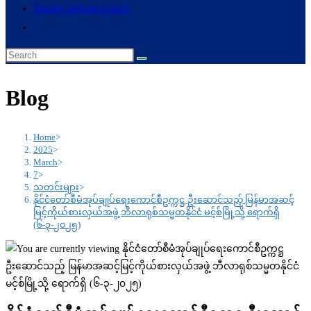
Toggle website search
Blog
Home
>
2025
>
March
>
7
>
သတင်းများ
>
နိုင်ငံတော်စီမံအုပ်ချုပ်ရေးကောင်စီဥက္ကဋ္ဌ ဦးဆောင်သည့် မြန်မာအဆင့်
မြင့်ကိုယ်စားလှယ်အဖွဲ့ ဘီလာရုစ်သမ္မတနိုင်ငံ မင့်စ်မြို့သို့ ရောက်ရှိ
(၆-၃-၂၀၂၅)