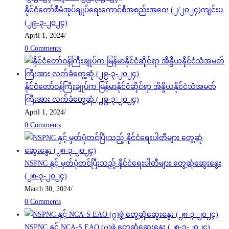
နိုင်ငံတော်စီမံအုပ်ချုပ်ရေးကောင်စီအစည်းအဝေး (၂/၂၀၂၄)ကျင်းပ
(၂၉-၃-၂၀၂၄)
April 1, 2024
/
0 Comments
နိုင်ငံတော်ဝန်ကြီးချုပ်က မြန်မာနိုင်ငံဆိုင်ရာ အိန္ဒိယနိုင်ငံသံအမတ်
ကြီးအား လက်ခံတွေ့ဆုံ (၂၉-၃-၂၀၂၄)
April 1, 2024
/
0 Comments
NSPNC နှင့် မှတ်ပုံတင်ပြီးသည့် နိုင်ငံရေးပါတီများ တွေ့ဆုံဆွေးနွေး
(၂၈-၃-၂၀၂၄)
March 30, 2024
/
0 Comments
NSPNC နှင့် NCA-S EAO (၇)ဖွဲ့ တွေ့ဆုံဆွေးနွေး (၂၈-၃-၂၀၂၄)