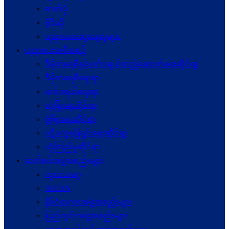
ဓာတ်ပုံ
ဗွီဒီယို
ပညာပေးဆွေးနွေးမှုများ
ပညာပေးအစီအစဉ်
ဒီမိုကရေစီနှင့်ဖက်ဒရယ်တည်ဆောက်ရေးဆိုင်ရာ
ဒီမိုကရေစီရေးရာ
ဖက်ဒရယ်ရေးရာ
လုံခြုံရေးဆိုင်ရာ
ဖွံဖြိုးရေးဆိုင်ရာ
ပဋိပက္ခ‌ဖြေရှင်းရေးဆိုင်ရာ
ယုံကြည်မှုဆိုင်ရာ
ဆက်စပ်အဖွဲ့အစည်းများ
ကုလသမဂ္ဂ
ASEAN
နိုင်ငံတကာအဖွဲ့အစည်းများ
ပြည်တွင်းအဖွဲ့အစည်းများ