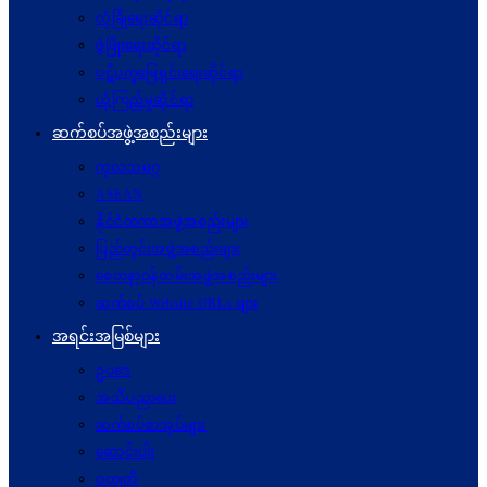
လုံခြုံရေးဆိုင်ရာ
ဖွံဖြိုးရေးဆိုင်ရာ
ပဋိပက္ခ‌ဖြေရှင်းရေးဆိုင်ရာ
ယုံကြည်မှုဆိုင်ရာ
ဆက်စပ်အဖွဲ့အစည်းများ
ကုလသမဂ္ဂ
ASEAN
နိုင်ငံတကာအဖွဲ့အစည်းများ
ပြည်တွင်းအဖွဲ့အစည်းများ
စေတနာ့ဝန်ထမ်းအဖွဲ့အစည်းများ
ဆက်စပ် Website URLs များ
အရင်းအမြစ်များ
ဥပဒေ
အသိပညာပေး
ဆက်စပ်စာအုပ်များ
ဆောင်းပါး
ဝတ္ထုတို