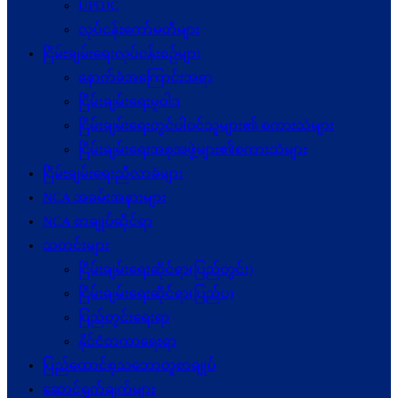
UPDJC
လုပ်ငန်းကော်မတီများ
ငြိမ်းချမ်းရေးလုပ်ငန်းစဉ်များ
နောက်ခံအကြောင်းအရာ
ငြိမ်းချမ်းရေးမူဝါဒ
ငြိမ်းချမ်းရေးတွင်ပါဝင်သူများ၏ စကားသံများ
ငြိမ်းချမ်းရေးအစုအဖွဲ့များ၏စကားသံများ
ငြိမ်းချမ်းရေးညီလာခံများ
NCA အခမ်းအနားများ
NCA စာချုပ်ဆိုင်ရာ
သတင်းများ
ငြိမ်းချမ်းရေးဆိုင်ရာ(ပြည်တွင်း)
ငြိမ်းချမ်းရေးဆိုင်ရာ(ပြည်ပ)
ပြည်တွင်းရေးရာ
နိုင်ငံတကာရေးရာ
ပြည်ထောင်စုသဘောတူစာချုပ်
ဆောင်ရွက်ချက်များ