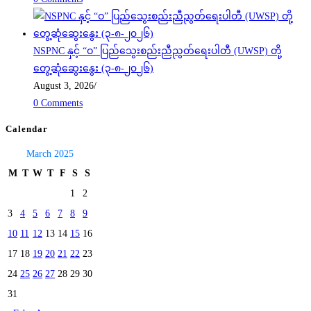
NSPNC နှင့် “ဝ” ပြည်သွေးစည်းညီညွတ်ရေးပါတီ (UWSP) တို့
တွေ့ဆုံဆွေးနွေး (၃-၈-၂၀၂၆)
August 3, 2026
/
0 Comments
Calendar
March 2025
M
T
W
T
F
S
S
1
2
3
4
5
6
7
8
9
10
11
12
13
14
15
16
17
18
19
20
21
22
23
24
25
26
27
28
29
30
31