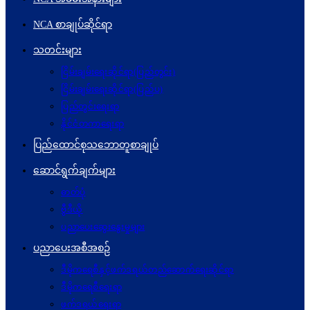
NCA စာချုပ်ဆိုင်ရာ
သတင်းများ
ငြိမ်းချမ်းရေးဆိုင်ရာ(ပြည်တွင်း)
ငြိမ်းချမ်းရေးဆိုင်ရာ(ပြည်ပ)
ပြည်တွင်းရေးရာ
နိုင်ငံတကာရေးရာ
ပြည်ထောင်စုသဘောတူစာချုပ်
ဆောင်ရွက်ချက်များ
ဓာတ်ပုံ
ဗွီဒီယို
ပညာပေးဆွေးနွေးမှုများ
ပညာပေးအစီအစဉ်
ဒီမိုကရေစီနှင့်ဖက်ဒရယ်တည်ဆောက်ရေးဆိုင်ရာ
ဒီမိုကရေစီရေးရာ
ဖက်ဒရယ်ရေးရာ