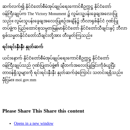
ဆက်လက်၍ နိုင်ငံတော်စီမံအုပ်ချုပ်ရေးကောင်စီဥက္ကဋ္ဌ နိုင်ငံတော်
ဝန်ကြီးချုပ်က The Victory Monument ၌ လွမ်းသူ့ပန်းခွေချအလေးပြု
သည်။ လွမ်းသူပန်းခွေချအလေးပြုစဉ်အချိန်၌ ဘီလာရုစ်နိုင်ငံ ဂုဏ်ပြု
တပ်ဖွဲ့က ပြည်ထောင်စုသမ္မတမြန်မာနိုင်ငံတော် နိုင်ငံတော်သီချင်းနှင့် ဘီလာ
ရုစ်သမ္မတနိုင်ငံတော်သီချင်းတို့အား တီးမှုတ်ကြသည်။
ရင်းရင်းနှီးနှီး နှုတ်ဆက်
ယင်းနောက် နိုင်ငံတော်စီမံအုပ်ချုပ်ရေးကောင်စီဥက္ကဋ္ဌ နိုင်ငံတော်
ဝန်ကြီးချုပ်သည် ဂုဏ်ပြုတပ်ဖွဲ့၏ ချီတက်အလေးပြုခြင်းကိုခံယူပြီး
တာဝန်ရှိသူများကို ရင်းရင်းနှီးနှီး နှုတ်ဆက်ခဲ့ကြောင်း သတင်းရရှိသည်။
မှီငြမ်း။ moi.gov.mm
Please Share This
Share this content
Opens in a new window