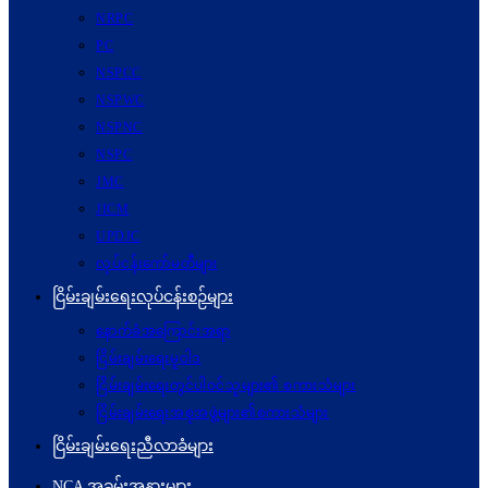
NRPC
PC
NSPCC
NSPWC
NSPNC
NSPC
JMC
JICM
UPDJC
လုပ်ငန်းကော်မတီများ
ငြိမ်းချမ်းရေးလုပ်ငန်းစဉ်များ
နောက်ခံအကြောင်းအရာ
ငြိမ်းချမ်းရေးမူဝါဒ
ငြိမ်းချမ်းရေးတွင်ပါဝင်သူများ၏ စကားသံများ
ငြိမ်းချမ်းရေးအစုအဖွဲ့များ၏စကားသံများ
ငြိမ်းချမ်းရေးညီလာခံများ
NCA အခမ်းအနားများ