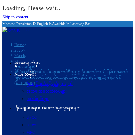
Loading, Please wait...
Skip to content
Machine Translation To English Is Available In Language Bar
Home
>
2025
>
March
>
7
>
မူလစာမျက်နှာ
သတင်းများ
>
နိုင်ငံတော်စီမံအုပ်ချုပ်ရေးကောင်စီဥက္ကဋ္ဌ ဦးဆောင်သည့် မြန်မာအဆင့်
NCA သမိုင်း
မြင့်ကိုယ်စားလှယ်အဖွဲ့ ဘီလာရုစ်သမ္မတနိုင်ငံ မင့်စ်မြို့သို့ ရောက်ရှိ
(၆-၃-၂၀၂၅)
ဦးတည်ချက်နှင့်ရည်ရွယ်ချက်
အထိမ်းအမှတ်တံဆိပ်များ
ဆောင်ပုဒ်များ
ငြိမ်းချမ်းရေးဖော်‌ဆောင်မှုယန္တရားများ
UPCC
UPWC
MPC