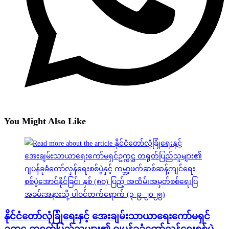
You Might Also Like
နိုင်ငံတော်လုံခြုံရေးနှင့် အေးချမ်းသာယာရေးကော်မရှင်