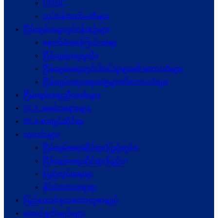
UPDJC
လုပ်ငန်းကော်မတီများ
ငြိမ်းချမ်းရေးလုပ်ငန်းစဉ်များ
နောက်ခံအကြောင်းအရာ
ငြိမ်းချမ်းရေးမူဝါဒ
ငြိမ်းချမ်းရေးတွင်ပါဝင်သူများ၏ စကားသံများ
ငြိမ်းချမ်းရေးအစုအဖွဲ့များ၏စကားသံများ
ငြိမ်းချမ်းရေးညီလာခံများ
NCA အခမ်းအနားများ
NCA စာချုပ်ဆိုင်ရာ
သတင်းများ
ငြိမ်းချမ်းရေးဆိုင်ရာ(ပြည်တွင်း)
ငြိမ်းချမ်းရေးဆိုင်ရာ(ပြည်ပ)
ပြည်တွင်းရေးရာ
နိုင်ငံတကာရေးရာ
ပြည်ထောင်စုသဘောတူစာချုပ်
ဆောင်ရွက်ချက်များ