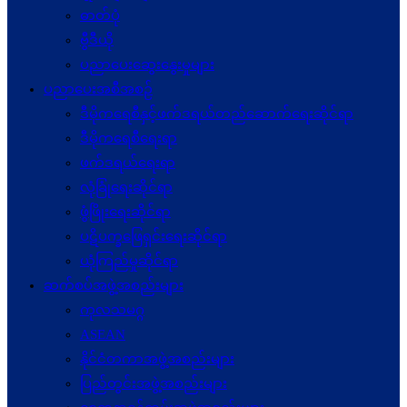
ဓာတ်ပုံ
ဗွီဒီယို
ပညာပေးဆွေးနွေးမှုများ
ပညာပေးအစီအစဉ်
ဒီမိုကရေစီနှင့်ဖက်ဒရယ်တည်ဆောက်ရေးဆိုင်ရာ
ဒီမိုကရေစီရေးရာ
ဖက်ဒရယ်ရေးရာ
လုံခြုံရေးဆိုင်ရာ
ဖွံဖြိုးရေးဆိုင်ရာ
ပဋိပက္ခ‌ဖြေရှင်းရေးဆိုင်ရာ
ယုံကြည်မှုဆိုင်ရာ
ဆက်စပ်အဖွဲ့အစည်းများ
ကုလသမဂ္ဂ
ASEAN
နိုင်ငံတကာအဖွဲ့အစည်းများ
ပြည်တွင်းအဖွဲ့အစည်းများ