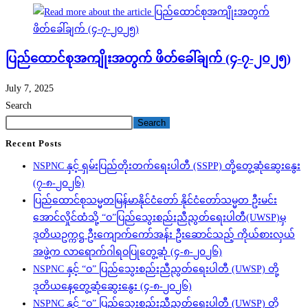
ပြည်ထောင်စုအကျိုးအတွက် ဖိတ်ခေါ်ချက် (၄-၇-၂၀၂၅)
July 7, 2025
Search
Search
Recent Posts
NSPNC နှင့် ရှမ်းပြည်တိုးတက်ရေးပါတီ (SSPP) တို့တွေ့ဆုံဆွေးနွေး
(၇-၈-၂၀၂၆)
ပြည်ထောင်စုသမ္မတမြန်မာနိုင်ငံတော် နိုင်ငံတော်သမ္မတ ဦးမင်း
အောင်လှိုင်ထံသို့ “ဝ”ပြည်သွေးစည်းညီညွတ်ရေးပါတီ(UWSP)မှ
ဒုတိယဥက္ကဋ္ဌ ဦးကျောက်ကော်အန်း ဦးဆောင်သည့် ကိုယ်စားလှယ်
အဖွဲ့က လာရောက်ဂါရဝပြုတွေ့ဆုံ (၄-၈-၂၀၂၆)
NSPNC နှင့် “ဝ” ပြည်သွေးစည်းညီညွတ်ရေးပါတီ (UWSP) တို့
ဒုတိယနေ့တွေ့ဆုံဆွေးနွေး (၄-၈-၂၀၂၆)
NSPNC နှင့် “ဝ” ပြည်သွေးစည်းညီညွတ်ရေးပါတီ (UWSP) တို့