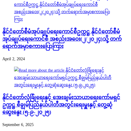
နိုင်ငံတော်စီမံအုပ်ချုပ်ရေးကောင်စီဥက္ကဋ္ဌ နိုင်ငံတော်စီမံ
အုပ်ချုပ်ရေးကောင်စီ အစည်းအဝေး(၂/၂၀၂၄)သို့ တက်
ရောက်အမှာစကားပြောကြား
April 2, 2024
နိုင်ငံတော်လုံခြုံရေးနှင့် အေးချမ်းသာယာရေးကော်မရှင်
ဥက္ကဋ္ဌ စီချွမ်ပြည်နယ်ပါတီအတွင်းရေးမှူးနှင့် တွေ့ဆုံ
ဆွေးနွေး (၅-၉-၂၀၂၅)
September 6, 2025