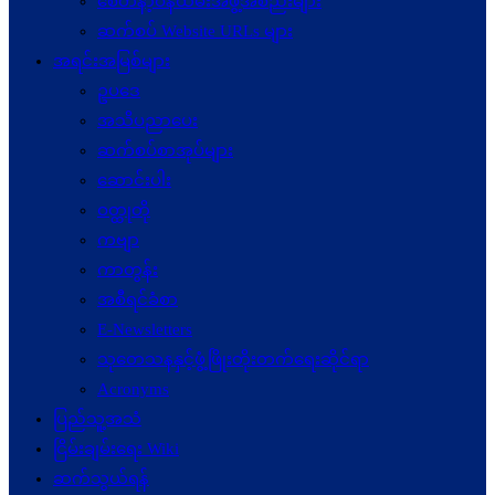
စေတနာ့ဝန်ထမ်းအဖွဲ့အစည်းများ
ဆက်စပ် Website URLs များ
အရင်းအမြစ်များ
ဥပဒေ
အသိပညာပေး
ဆက်စပ်စာအုပ်များ
ဆောင်းပါး
ဝတ္ထုတို
ကဗျာ
ကာတွန်း
အစီရင်ခံစာ
E-Newsletters
သုတေသနနှင့်ဖွံ့ဖြိုးတိုးတက်ရေးဆိုင်ရာ
Acronyms
ပြည်သူ့အသံ
ငြိမ်းချမ်းရေး Wiki
ဆက်သွယ်ရန်