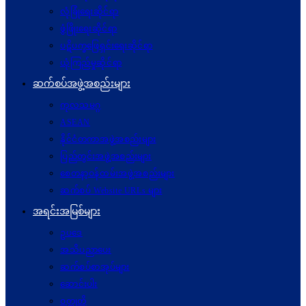
လုံခြုံရေးဆိုင်ရာ
ဖွံဖြိုးရေးဆိုင်ရာ
ပဋိပက္ခ‌ဖြေရှင်းရေးဆိုင်ရာ
ယုံကြည်မှုဆိုင်ရာ
ဆက်စပ်အဖွဲ့အစည်းများ
ကုလသမဂ္ဂ
ASEAN
နိုင်ငံတကာအဖွဲ့အစည်းများ
ပြည်တွင်းအဖွဲ့အစည်းများ
စေတနာ့ဝန်ထမ်းအဖွဲ့အစည်းများ
ဆက်စပ် Website URLs များ
အရင်းအမြစ်များ
ဥပဒေ
အသိပညာပေး
ဆက်စပ်စာအုပ်များ
ဆောင်းပါး
ဝတ္ထုတို