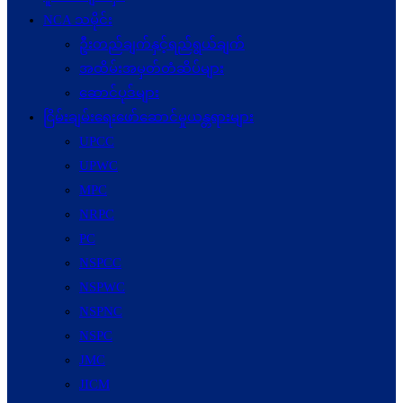
NCA သမိုင်း
ဦးတည်ချက်နှင့်ရည်ရွယ်ချက်
အထိမ်းအမှတ်တံဆိပ်များ
ဆောင်ပုဒ်များ
ငြိမ်းချမ်းရေးဖော်‌ဆောင်မှုယန္တရားများ
UPCC
UPWC
MPC
NRPC
PC
NSPCC
NSPWC
NSPNC
NSPC
JMC
JICM