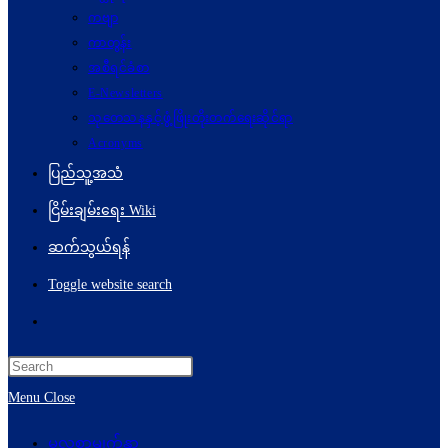
ကဗျာ
ကာတွန်း
အစီရင်ခံစာ
E-Newsletters
သုတေသနနှင့်ဖွံ့ဖြိုးတိုးတက်ရေးဆိုင်ရာ
Acronyms
ပြည်သူ့အသံ
ငြိမ်းချမ်းရေး Wiki
ဆက်သွယ်ရန်
Toggle website search
Menu
Close
မူလစာမျက်နှာ