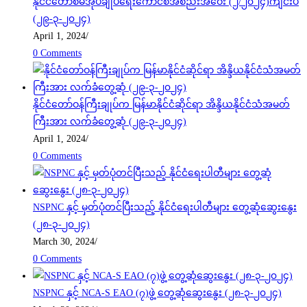
နိုင်ငံတော်စီမံအုပ်ချုပ်ရေးကောင်စီအစည်းအဝေး (၂/၂၀၂၄)ကျင်းပ
(၂၉-၃-၂၀၂၄)
April 1, 2024
/
0 Comments
နိုင်ငံတော်ဝန်ကြီးချုပ်က မြန်မာနိုင်ငံဆိုင်ရာ အိန္ဒိယနိုင်ငံသံအမတ်
ကြီးအား လက်ခံတွေ့ဆုံ (၂၉-၃-၂၀၂၄)
April 1, 2024
/
0 Comments
NSPNC နှင့် မှတ်ပုံတင်ပြီးသည့် နိုင်ငံရေးပါတီများ တွေ့ဆုံဆွေးနွေး
(၂၈-၃-၂၀၂၄)
March 30, 2024
/
0 Comments
NSPNC နှင့် NCA-S EAO (၇)ဖွဲ့ တွေ့ဆုံဆွေးနွေး (၂၈-၃-၂၀၂၄)