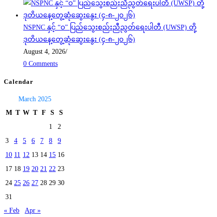
NSPNC နှင့် “ဝ” ပြည်သွေးစည်းညီညွတ်ရေးပါတီ (UWSP) တို့
ဒုတိယနေ့တွေ့ဆုံဆွေးနွေး (၄-၈-၂၀၂၆)
August 4, 2026
/
0 Comments
Calendar
March 2025
M
T
W
T
F
S
S
1
2
3
4
5
6
7
8
9
10
11
12
13
14
15
16
17
18
19
20
21
22
23
24
25
26
27
28
29
30
31
« Feb
Apr »