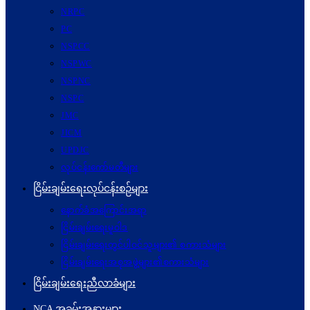
NRPC
PC
NSPCC
NSPWC
NSPNC
NSPC
JMC
JICM
UPDJC
လုပ်ငန်းကော်မတီများ
ငြိမ်းချမ်းရေးလုပ်ငန်းစဉ်များ
နောက်ခံအကြောင်းအရာ
ငြိမ်းချမ်းရေးမူဝါဒ
ငြိမ်းချမ်းရေးတွင်ပါဝင်သူများ၏ စကားသံများ
ငြိမ်းချမ်းရေးအစုအဖွဲ့များ၏စကားသံများ
ငြိမ်းချမ်းရေးညီလာခံများ
NCA အခမ်းအနားများ