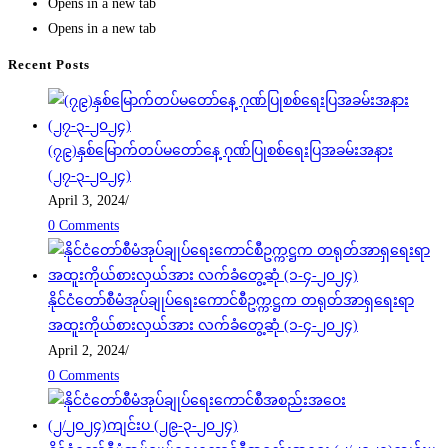
Opens in a new tab
Opens in a new tab
Recent Posts
(၇၉)နှစ်မြောက်တပ်မတော်နေ့ ဂုဏ်ပြုစစ်ရေးပြအခမ်းအနား
(၂၇-၃-၂၀၂၄)
April 3, 2024
/
0 Comments
နိုင်ငံတော်စီမံအုပ်ချုပ်ရေးကောင်စီဥက္ကဋ္ဌက တရုတ်အာရှရေးရာ
အထူးကိုယ်စားလှယ်အား လက်ခံတွေ့ဆုံ (၁-၄-၂၀၂၄)
April 2, 2024
/
0 Comments