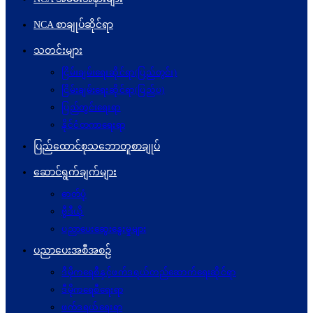
NCA စာချုပ်ဆိုင်ရာ
သတင်းများ
ငြိမ်းချမ်းရေးဆိုင်ရာ(ပြည်တွင်း)
ငြိမ်းချမ်းရေးဆိုင်ရာ(ပြည်ပ)
ပြည်တွင်းရေးရာ
နိုင်ငံတကာရေးရာ
ပြည်ထောင်စုသဘောတူစာချုပ်
ဆောင်ရွက်ချက်များ
ဓာတ်ပုံ
ဗွီဒီယို
ပညာပေးဆွေးနွေးမှုများ
ပညာပေးအစီအစဉ်
ဒီမိုကရေစီနှင့်ဖက်ဒရယ်တည်ဆောက်ရေးဆိုင်ရာ
ဒီမိုကရေစီရေးရာ
ဖက်ဒရယ်ရေးရာ