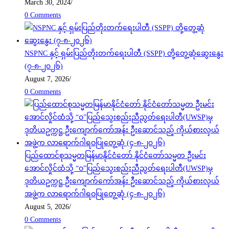
March 30, 2024
/
0 Comments
NSPNC နှင့် ရှမ်းပြည်တိုးတက်ရေးပါတီ (SSPP) တို့တွေ့ဆုံဆွေးနွေး
(၇-၈-၂၀၂၆)
August 7, 2026
/
0 Comments
ပြည်ထောင်စုသမ္မတမြန်မာနိုင်ငံတော် နိုင်ငံတော်သမ္မတ ဦးမင်း
အောင်လှိုင်ထံသို့ “ဝ”ပြည်သွေးစည်းညီညွတ်ရေးပါတီ(UWSP)မှ
ဒုတိယဥက္ကဋ္ဌ ဦးကျောက်ကော်အန်း ဦးဆောင်သည့် ကိုယ်စားလှယ်
အဖွဲ့က လာရောက်ဂါရဝပြုတွေ့ဆုံ (၄-၈-၂၀၂၆)
August 5, 2026
/
0 Comments