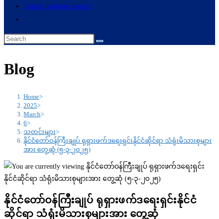
Toggle website search
Blog
Home
>
2025
>
March
>
6
>
သတင်းများ
>
နိုင်ငံတော်ဝန်ကြီးချုပ် ရုရှားဖက်ဒရေးရှင်းနိုင်ငံဆိုင်ရာ သံရုံးမိသားစုများ
အား တွေ့ဆုံ (၅-၃-၂၀၂၅)
နိုင်ငံတော်ဝန်ကြီးချုပ် ရုရှားဖက်ဒရေးရှင်းနိုင်ငံ
ဆိုင်ရာ သံရုံးမိသားစုများအား တွေ့ဆုံ