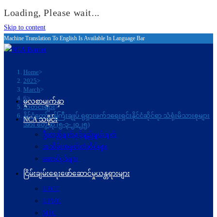
Loading, Please wait...
Skip to content
Machine Translation To English Is Available In Language Bar
Home
>
2025
>
March
>
6
>
မူလစာမျက်နှာ
သတင်းများ
>
နိုင်ငံတော်ဝန်ကြီးချုပ် ရုရှားဖက်ဒရေးရှင်းနိုင်ငံဆိုင်ရာ သံရုံးမိသားစုများ
NCA သမိုင်း
အား တွေ့ဆုံ (၅-၃-၂၀၂၅)
ဦးတည်ချက်နှင့်ရည်ရွယ်ချက်
အထိမ်းအမှတ်တံဆိပ်များ
ဆောင်ပုဒ်များ
ငြိမ်းချမ်းရေးဖော်‌ဆောင်မှုယန္တရားများ
UPCC
UPWC
MPC