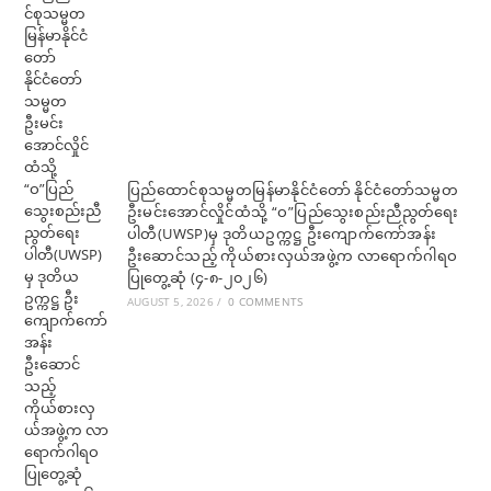
ပြည်ထောင်စုသမ္မတမြန်မာနိုင်ငံတော် နိုင်ငံတော်သမ္မတ
ဦးမင်းအောင်လှိုင်ထံသို့ “ဝ”ပြည်သွေးစည်းညီညွတ်ရေး
ပါတီ(UWSP)မှ ဒုတိယဥက္ကဋ္ဌ ဦးကျောက်ကော်အန်း
ဦးဆောင်သည့် ကိုယ်စားလှယ်အဖွဲ့က လာရောက်ဂါရဝ
ပြုတွေ့ဆုံ (၄-၈-၂၀၂၆)
AUGUST 5, 2026
/
0 COMMENTS