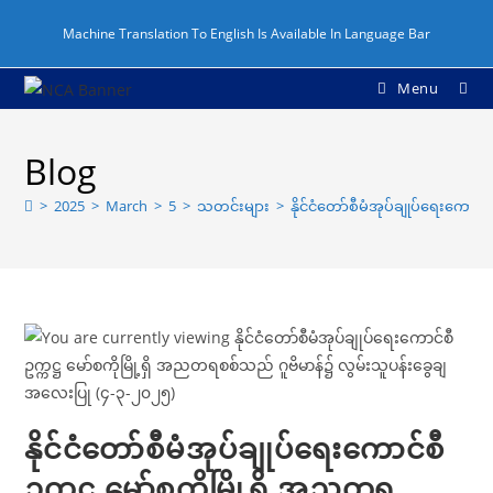
Machine Translation To English Is Available In Language Bar
Menu
Blog
>
2025
>
March
>
5
>
သတင်းများ
>
နိုင်ငံတော်စီမံအုပ်ချုပ်ရေးကောင
နိုင်ငံတော်စီမံအုပ်ချုပ်ရေးကောင်စီ
ဥက္ကဋ္ဌ မော်စကိုမြို့ရှိ အညတရ