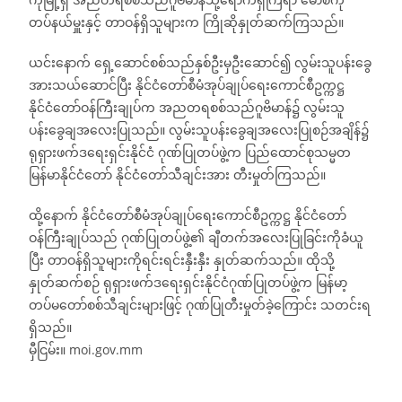
တပ်နယ်မှူးနှင့် တာဝန်ရှိသူများက ကြိုဆိုနှုတ်ဆက်ကြသည်။
ယင်းနောက် ရှေ့ဆောင်စစ်သည်နှစ်ဦးမှဦးဆောင်၍ လွမ်းသူပန်းခွေ
အားသယ်ဆောင်ပြီး နိုင်ငံတော်စီမံအုပ်ချုပ်ရေးကောင်စီဥက္ကဋ္ဌ
နိုင်ငံတော်ဝန်ကြီးချုပ်က အညတရစစ်သည်ဂူဗိမာန်၌ လွမ်းသူ
ပန်းခွေချအလေးပြုသည်။ လွမ်းသူပန်းခွေချအလေးပြုစဉ်အချိန်၌
ရုရှားဖက်ဒရေးရှင်းနိုင်ငံ ဂုဏ်ပြုတပ်ဖွဲ့က ပြည်ထောင်စုသမ္မတ
မြန်မာနိုင်ငံတော် နိုင်ငံတော်သီချင်းအား တီးမှုတ်ကြသည်။
ထို့နောက် နိုင်ငံတော်စီမံအုပ်ချုပ်ရေးကောင်စီဥက္ကဋ္ဌ နိုင်ငံတော်
ဝန်ကြီးချုပ်သည် ဂုဏ်ပြုတပ်ဖွဲ့၏ ချီတက်အလေးပြုခြင်းကိုခံယူ
ပြီး တာဝန်ရှိသူများကိုရင်းရင်းနှီးနှီး နှုတ်ဆက်သည်။ ထိုသို့
နှုတ်ဆက်စဉ် ရုရှားဖက်ဒရေးရှင်းနိုင်ငံဂုဏ်ပြုတပ်ဖွဲ့က မြန်မာ့
တပ်မတော်စစ်သီချင်းများဖြင့် ဂုဏ်ပြုတီးမှုတ်ခဲ့ကြောင်း သတင်းရ
ရှိသည်။
မှီငြမ်း။ moi.gov.mm