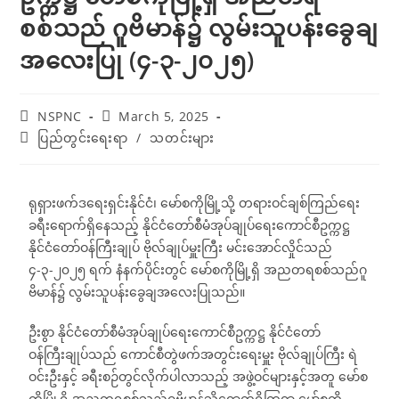
စစ်သည် ဂူဗိမာန်၌ လွမ်းသူပန်းခွေချ
အလေးပြု (၄-၃-၂၀၂၅)
NSPNC
March 5, 2025
ပြည်တွင်းရေးရာ
/
သတင်းများ
ရုရှားဖက်ဒရေးရှင်းနိုင်ငံ၊ မော်စကိုမြို့သို့ တရားဝင်ချစ်ကြည်ရေး
ခရီးရောက်ရှိနေသည့် နိုင်ငံတော်စီမံအုပ်ချုပ်ရေးကောင်စီဥက္ကဋ္ဌ
နိုင်ငံတော်ဝန်ကြီးချုပ် ဗိုလ်ချုပ်မှူးကြီး မင်းအောင်လှိုင်သည်
၄-၃-၂၀၂၅ ရက် နံနက်ပိုင်းတွင် မော်စကိုမြို့ရှိ အညတရစစ်သည်ဂူ
ဗိမာန်၌ လွမ်းသူပန်းခွေချအလေးပြုသည်။
ဦးစွာ နိုင်ငံတော်စီမံအုပ်ချုပ်ရေးကောင်စီဥက္ကဋ္ဌ နိုင်ငံတော်
ဝန်ကြီးချုပ်သည် ကောင်စီတွဲဖက်အတွင်းရေးမှူး ဗိုလ်ချုပ်ကြီး ရဲ
ဝင်းဦးနှင့် ခရီးစဉ်တွင်လိုက်ပါလာသည့် အဖွဲ့ဝင်များနှင့်အတူ မော်စ
ကိုမြို့ရှိ အညတရစစ်သည်ဂူဗိမာန်သို့ရောက်ရှိကြရာ မော်စကို