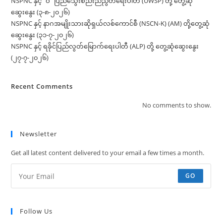
NSPNC နှင့် “ဝ” ပြည်သွေးစည်းညီညွတ်ရေးပါတီ (UWSP) တို့ တွေ့ဆုံ
ဆွေးနွေး (၃-၈-၂၀၂၆)
NSPNC နှင့် နာဂအမျိုးသားဆိုရှယ်လစ်ကောင်စီ (NSCN-K) (AM) တို့တွေ့ဆုံ
ဆွေးနွေး (၃၁-၇-၂၀၂၆)
NSPNC နှင့် ရခိုင်ပြည်လွတ်မြောက်ရေးပါတီ (ALP) တို့ တွေ့ဆုံဆွေးနွေး
(၂၇-၇-၂၀၂၆)
Recent Comments
No comments to show.
Newsletter
Get all latest content delivered to your email a few times a month.
GO
Follow Us