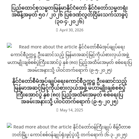
ပြည်ထောင်စုသမ္မတမြန်မာနိုင်ငံတော် နိုင်ငံတော်သမ္မတရုံး
အမိန့်အမှတ် ၅၀ / ၂၀၂၆ ပြစ်ဒဏ်လွတ်ငြိမ်းသက်သာခွင့်
(၃၀-၄-၂၀၂၆)
April 30, 2026
နိုင်ငံတော်စီမံအုပ်ချုပ်ရေးကောင်စီဥက္ကဋ္ဌ ဦးဆောင်သည့်
မြန်မာအဆင့်မြင့်ကိုယ်စားလှယ်အဖွဲ့ မဟာမျိုးချစ်စစ်ပွဲ
ကြီးအောင်ပွဲ နှစ် (၈၀) ပြည့်အထိမ်းအမှတ် စစ်ရေးပြ
အခမ်းအနားသို့ ပါဝင်တက်ရောက် (၉-၅-၂၀၂၅)
May 14, 2025