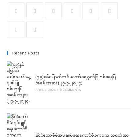
Recent Posts
(၇၉)နှစ်မြောက်တပ်မတော်နေ့ ဂုဏ်ပြုစစ်ရေးပြ
အခမ်းအနား (၂၇-၃-၂၀၂၄)
APRIL 3, 2024
/
0 COMMENTS
နိုင်ငံတော်စီမံအုပ်ချုပ်ရေးကောင်စီဥက္ကဋ္ဌက တရုတ်အာ