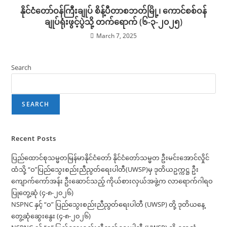
နိုင်ငံတော်ဝန်ကြီးချုပ် စိန့်ပီတာစဘတ်မြို့၊ ကောင်စစ်ဝန်
ချုပ်ရုံးဖွင့်ပွဲသို့ တက်ရောက် (၆-၃-၂၀၂၅)
March 7, 2025
Search
SEARCH
Recent Posts
ပြည်ထောင်စုသမ္မတမြန်မာနိုင်ငံတော် နိုင်ငံတော်သမ္မတ ဦးမင်းအောင်လှိုင်
ထံသို့ “ဝ”ပြည်သွေးစည်းညီညွတ်ရေးပါတီ(UWSP)မှ ဒုတိယဥက္ကဋ္ဌ ဦး
ကျောက်ကော်အန်း ဦးဆောင်သည့် ကိုယ်စားလှယ်အဖွဲ့က လာရောက်ဂါရဝ
ပြုတွေ့ဆုံ (၄-၈-၂၀၂၆)
NSPNC နှင့် “ဝ” ပြည်သွေးစည်းညီညွတ်ရေးပါတီ (UWSP) တို့ ဒုတိယနေ့
တွေ့ဆုံဆွေးနွေး (၄-၈-၂၀၂၆)