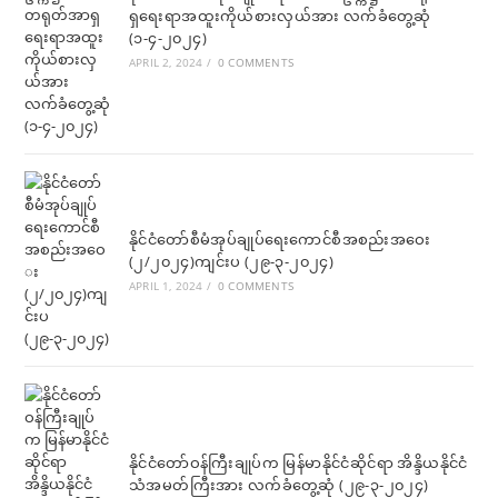
ရှရေးရာအထူးကိုယ်စားလှယ်အား လက်ခံတွေ့ဆုံ
(၁-၄-၂၀၂၄)
APRIL 2, 2024
/
0 COMMENTS
နိုင်ငံတော်စီမံအုပ်ချုပ်ရေးကောင်စီအစည်းအဝေး
(၂/၂၀၂၄)ကျင်းပ (၂၉-၃-၂၀၂၄)
APRIL 1, 2024
/
0 COMMENTS
နိုင်ငံတော်ဝန်ကြီးချုပ်က မြန်မာနိုင်ငံဆိုင်ရာ အိန္ဒိယနိုင်ငံ
သံအမတ်ကြီးအား လက်ခံတွေ့ဆုံ (၂၉-၃-၂၀၂၄)