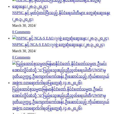
NSPNC နှင့် မှတ်ပုံတင်ပြီးသည့် နိုင်ငံရေးပါတီများ တွေ့ဆုံဆွေးနွေး
(၂၈-၃-၂၀၂၄)
March 30, 2024
/
0 Comments
NSPNC နှင့် NCA-S EAO (၇)ဖွဲ့ တွေ့ဆုံဆွေးနွေး (၂၈-၃-၂၀၂၄)
March 30, 2024
/
0 Comments
ပြည်ထောင်စုသမ္မတမြန်မာနိုင်ငံတော် နိုင်ငံတော်သမ္မတ ဦးမင်း
အောင်လှိုင်ထံသို့ “ဝ”ပြည်သွေးစည်းညီညွတ်ရေးပါတီ(UWSP)မှ
ဒုတိယဥက္ကဋ္ဌ ဦးကျောက်ကော်အန်း ဦးဆောင်သည့် ကိုယ်စားလှယ်
အဖွဲ့က လာရောက်ဂါရဝပြုတွေ့ဆုံ (၄-၈-၂၀၂၆)