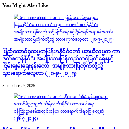
You Might Also Like
ပြည်ထောင်စုသမ္မတမြန်မာနိုင်ငံတော် ယာယီသမ္မတ ကာ
ဇက်စတန်နိုင်ငံ၊ အမျိုးသားပြန်လည်သင့်မြတ်ရေးနှင့်
ငြိမ်းချမ်းရေးနန်းတော်၊ အမျိုးသားပြတိုက်တို့သို့
သွားရောက်လေ့လာ (၂၈-၉-၂၀၂၅)
September 29, 2025