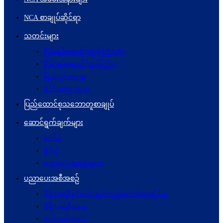
NCA စာချုပ်ဆိုင်ရာ
သတင်းများ
ငြိမ်းချမ်းရေးဆိုင်ရာ(ပြည်တွင်း)
ငြိမ်းချမ်းရေးဆိုင်ရာ(ပြည်ပ)
ပြည်တွင်းရေးရာ
နိုင်ငံတကာရေးရာ
ပြည်ထောင်စုသဘောတူစာချုပ်
ဆောင်ရွက်ချက်များ
ဓာတ်ပုံ
ဗွီဒီယို
ပညာပေးဆွေးနွေးမှုများ
ပညာပေးအစီအစဉ်
ဒီမိုကရေစီနှင့်ဖက်ဒရယ်တည်ဆောက်ရေးဆိုင်ရာ
ဒီမိုကရေစီရေးရာ
ဖက်ဒရယ်ရေးရာ