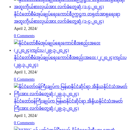
နိုင်ငံတော်စီမံအုပ်ချုပ်ရေးကောင်စီဥက္ကဋ္ဌက တရုတ်အာရှရေးရာ
အထူးကိုယ်စားလှယ်အား လက်ခံတွေ့ဆုံ (၁-၄-၂၀၂၄)
April 2, 2024
/
0 Comments
နိုင်ငံတော်စီမံအုပ်ချုပ်ရေးကောင်စီအစည်းအဝေး (၂/၂၀၂၄)ကျင်းပ
(၂၉-၃-၂၀၂၄)
April 1, 2024
/
0 Comments
နိုင်ငံတော်ဝန်ကြီးချုပ်က မြန်မာနိုင်ငံဆိုင်ရာ အိန္ဒိယနိုင်ငံသံအမတ်
ကြီးအား လက်ခံတွေ့ဆုံ (၂၉-၃-၂၀၂၄)
April 1, 2024
/
0 Comments