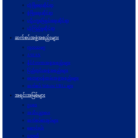
လုံခြုံရေးဆိုင်ရာ
ဖွံဖြိုးရေးဆိုင်ရာ
ပဋိပက္ခ‌ဖြေရှင်းရေးဆိုင်ရာ
ယုံကြည်မှုဆိုင်ရာ
ဆက်စပ်အဖွဲ့အစည်းများ
ကုလသမဂ္ဂ
ASEAN
နိုင်ငံတကာအဖွဲ့အစည်းများ
ပြည်တွင်းအဖွဲ့အစည်းများ
စေတနာ့ဝန်ထမ်းအဖွဲ့အစည်းများ
ဆက်စပ် Website URLs များ
အရင်းအမြစ်များ
ဥပဒေ
အသိပညာပေး
ဆက်စပ်စာအုပ်များ
ဆောင်းပါး
ဝတ္ထုတို