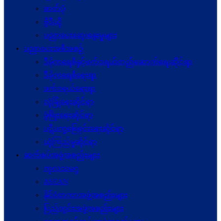
ဓာတ်ပုံ
ဗွီဒီယို
ပညာပေးဆွေးနွေးမှုများ
ပညာပေးအစီအစဉ်
ဒီမိုကရေစီနှင့်ဖက်ဒရယ်တည်ဆောက်ရေးဆိုင်ရာ
ဒီမိုကရေစီရေးရာ
ဖက်ဒရယ်ရေးရာ
လုံခြုံရေးဆိုင်ရာ
ဖွံဖြိုးရေးဆိုင်ရာ
ပဋိပက္ခ‌ဖြေရှင်းရေးဆိုင်ရာ
ယုံကြည်မှုဆိုင်ရာ
ဆက်စပ်အဖွဲ့အစည်းများ
ကုလသမဂ္ဂ
ASEAN
နိုင်ငံတကာအဖွဲ့အစည်းများ
ပြည်တွင်းအဖွဲ့အစည်းများ