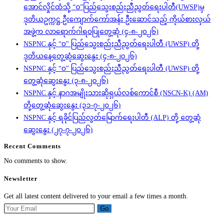
အောင်လှိုင်ထံသို့ “ဝ”ပြည်သွေးစည်းညီညွတ်ရေးပါတီ(UWSP)မှ
ဒုတိယဥက္ကဋ္ဌ ဦးကျောက်ကော်အန်း ဦးဆောင်သည့် ကိုယ်စားလှယ်
အဖွဲ့က လာရောက်ဂါရဝပြုတွေ့ဆုံ (၄-၈-၂၀၂၆)
NSPNC နှင့် “ဝ” ပြည်သွေးစည်းညီညွတ်ရေးပါတီ (UWSP) တို့
ဒုတိယနေ့တွေ့ဆုံဆွေးနွေး (၄-၈-၂၀၂၆)
NSPNC နှင့် “ဝ” ပြည်သွေးစည်းညီညွတ်ရေးပါတီ (UWSP) တို့
တွေ့ဆုံဆွေးနွေး (၃-၈-၂၀၂၆)
NSPNC နှင့် နာဂအမျိုးသားဆိုရှယ်လစ်ကောင်စီ (NSCN-K) (AM)
တို့တွေ့ဆုံဆွေးနွေး (၃၁-၇-၂၀၂၆)
NSPNC နှင့် ရခိုင်ပြည်လွတ်မြောက်ရေးပါတီ (ALP) တို့ တွေ့ဆုံ
ဆွေးနွေး (၂၇-၇-၂၀၂၆)
Recent Comments
No comments to show.
Newsletter
Get all latest content delivered to your email a few times a month.
Go