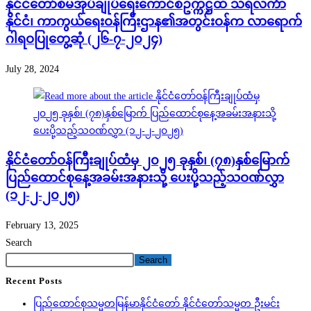
နိုင်ငံတော်စီမံအုပ်ချုပ်ရေးကောင်စီဥက္ကဋ္ဌထံ သီရိလင်္ကာ
နိုင်ငံ၊ ကာကွယ်ရေးဝန်ကြီးဌာန၏အတွင်းဝန်က လာရောက်
ဂါရဝပြုတွေ့ဆုံ (၂၆-၇-၂၀၂၄)
July 28, 2024
နိုင်ငံတော်ဝန်ကြီးချုပ်ထံမှ ၂၀၂၅ ခုနှစ်၊ (၇၈)နှစ်မြောက်
ပြည်ထောင်စုနေ့အခမ်းအနားသို့ ပေးပို့သည့်သဝဏ်လွှာ
(၁၂-၂-၂၀၂၅)
February 13, 2025
Search
Search
Recent Posts
ပြည်ထောင်စုသမ္မတမြန်မာနိုင်ငံတော် နိုင်ငံတော်သမ္မတ ဦးမင်း