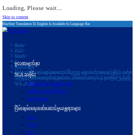
Loading, Please wait...
Skip to content
Machine Translation To English Is Available In Language Bar
Home
>
2025
>
March
>
4
>
မူလစာမျက်နှာ
သတင်းများ
>
နိုင်ငံတော်စီမံအုပ်ချုပ်ရေးကောင်စီဥက္ကဋ္ဌ ရုရှားဖက်ဒရေးရှင်းနိုင်ငံ၊ မော်စ
NCA သမိုင်း
ကိုမြို့ရှိ မြန်မာထေရဝါဒဗုဒ္ဓစင်တာ သိမ်တော်အတွင်း၌ ဖူးမြော်ကြည်ညို
(၃-၃-၂၀၂၅)
ဦးတည်ချက်နှင့်ရည်ရွယ်ချက်
အထိမ်းအမှတ်တံဆိပ်များ
ဆောင်ပုဒ်များ
ငြိမ်းချမ်းရေးဖော်‌ဆောင်မှုယန္တရားများ
UPCC
UPWC
MPC