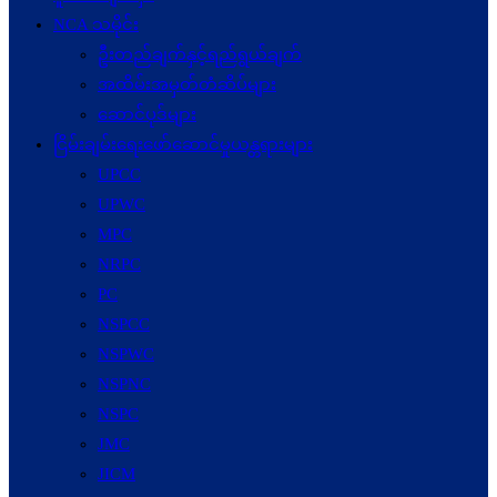
NCA သမိုင်း
ဦးတည်ချက်နှင့်ရည်ရွယ်ချက်
အထိမ်းအမှတ်တံဆိပ်များ
ဆောင်ပုဒ်များ
ငြိမ်းချမ်းရေးဖော်‌ဆောင်မှုယန္တရားများ
UPCC
UPWC
MPC
NRPC
PC
NSPCC
NSPWC
NSPNC
NSPC
JMC
JICM