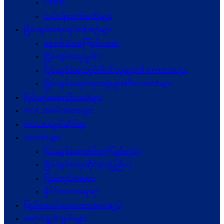
UPDJC
လုပ်ငန်းကော်မတီများ
ငြိမ်းချမ်းရေးလုပ်ငန်းစဉ်များ
နောက်ခံအကြောင်းအရာ
ငြိမ်းချမ်းရေးမူဝါဒ
ငြိမ်းချမ်းရေးတွင်ပါဝင်သူများ၏ စကားသံများ
ငြိမ်းချမ်းရေးအစုအဖွဲ့များ၏စကားသံများ
ငြိမ်းချမ်းရေးညီလာခံများ
NCA အခမ်းအနားများ
NCA စာချုပ်ဆိုင်ရာ
သတင်းများ
ငြိမ်းချမ်းရေးဆိုင်ရာ(ပြည်တွင်း)
ငြိမ်းချမ်းရေးဆိုင်ရာ(ပြည်ပ)
ပြည်တွင်းရေးရာ
နိုင်ငံတကာရေးရာ
ပြည်ထောင်စုသဘောတူစာချုပ်
ဆောင်ရွက်ချက်များ