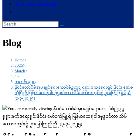
Toggle website search
Blog
Home
>
2025
>
March
>
4
>
သတင်းများ
>
နိုင်ငံတော်စီမံအုပ်ချုပ်ရေးကောင်စီဥက္ကဋ္ဌ ရုရှားဖက်ဒရေးရှင်းနိုင်ငံ၊ မော်စ
ကိုမြို့ရှိ မြန်မာထေရဝါဒဗုဒ္ဓစင်တာ သိမ်တော်အတွင်း၌ ဖူးမြော်ကြည်ညို
(၃-၃-၂၀၂၅)