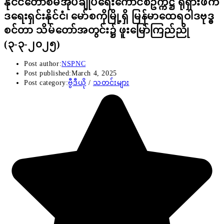
နိုင်ငံတော်စီမံအုပ်ချုပ်ရေးကောင်စီဥက္ကဋ္ဌ ရုရှားဖက်
ဒရေးရှင်းနိုင်ငံ၊ မော်စကိုမြို့ရှိ မြန်မာထေရဝါဒဗုဒ္ဓ
စင်တာ သိမ်တော်အတွင်း၌ ဖူးမြော်ကြည်ညို
(၃-၃-၂၀၂၅)
Post author:
NSPNC
Post published:
March 4, 2025
Post category:
ဗွီဒီယို
/
သတင်းများ