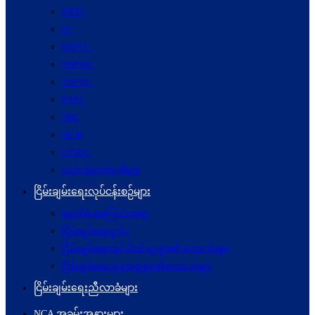
NRPC
PC
NSPCC
NSPWC
NSPNC
NSPC
JMC
JICM
UPDJC
လုပ်ငန်းကော်မတီများ
ငြိမ်းချမ်းရေးလုပ်ငန်းစဉ်များ
နောက်ခံအကြောင်းအရာ
ငြိမ်းချမ်းရေးမူဝါဒ
ငြိမ်းချမ်းရေးတွင်ပါဝင်သူများ၏ စကားသံများ
ငြိမ်းချမ်းရေးအစုအဖွဲ့များ၏စကားသံများ
ငြိမ်းချမ်းရေးညီလာခံများ
NCA အခမ်းအနားများ