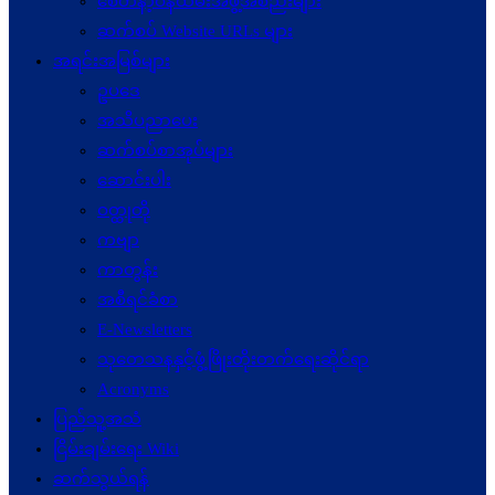
စေတနာ့ဝန်ထမ်းအဖွဲ့အစည်းများ
ဆက်စပ် Website URLs များ
အရင်းအမြစ်များ
ဥပဒေ
အသိပညာပေး
ဆက်စပ်စာအုပ်များ
ဆောင်းပါး
ဝတ္ထုတို
ကဗျာ
ကာတွန်း
အစီရင်ခံစာ
E-Newsletters
သုတေသနနှင့်ဖွံ့ဖြိုးတိုးတက်ရေးဆိုင်ရာ
Acronyms
ပြည်သူ့အသံ
ငြိမ်းချမ်းရေး Wiki
ဆက်သွယ်ရန်