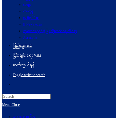
ကဗျာ
ကာတွန်း
အစီရင်ခံစာ
E-Newsletters
သုတေသနနှင့်ဖွံ့ဖြိုးတိုးတက်ရေးဆိုင်ရာ
Acronyms
ပြည်သူ့အသံ
ငြိမ်းချမ်းရေး Wiki
ဆက်သွယ်ရန်
Toggle website search
Menu
Close
မူလစာမျက်နှာ