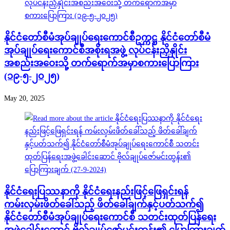
နိုင်ငံတော်စီမံအုပ်ချုပ်ရေးကောင်စီဥက္ကဋ္ဌ နိုင်ငံတော်စီမံ
အုပ်ချုပ်ရေးကောင်စီအစိုးရအဖွဲ့ လုပ်ငန်းညှိနှိုင်း
အစည်းအဝေးသို့ တက်ရောက်အမှာစကားပြောကြား
(၁၉-၅-၂၀၂၅)
May 20, 2025
နိုင်ငံရေးပြဿနာကို နိုင်ငံရေးနည်းဖြင့်ဖြေရှင်းရန်
ကမ်းလှမ်းဖိတ်ခေါ်သည့် ဖိတ်ခေါ်ချက်နှင့်ပတ်သက်၍
နိုင်ငံတော်စီမံအုပ်ချုပ်ရေးကောင်စီ သတင်းထုတ်ပြန်ရေး