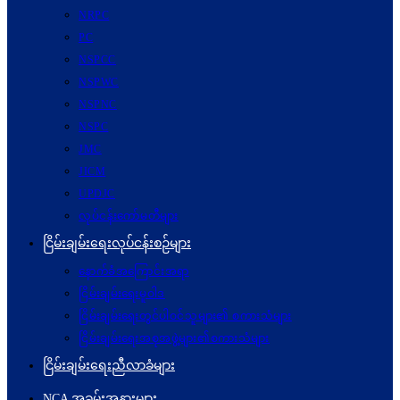
NRPC
PC
NSPCC
NSPWC
NSPNC
NSPC
JMC
JICM
UPDJC
လုပ်ငန်းကော်မတီများ
ငြိမ်းချမ်းရေးလုပ်ငန်းစဉ်များ
နောက်ခံအကြောင်းအရာ
ငြိမ်းချမ်းရေးမူဝါဒ
ငြိမ်းချမ်းရေးတွင်ပါဝင်သူများ၏ စကားသံများ
ငြိမ်းချမ်းရေးအစုအဖွဲ့များ၏စကားသံများ
ငြိမ်းချမ်းရေးညီလာခံများ
NCA အခမ်းအနားများ