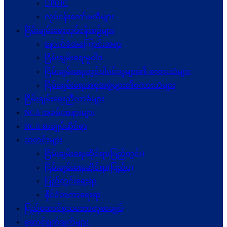
UPDJC
လုပ်ငန်းကော်မတီများ
ငြိမ်းချမ်းရေးလုပ်ငန်းစဉ်များ
နောက်ခံအကြောင်းအရာ
ငြိမ်းချမ်းရေးမူဝါဒ
ငြိမ်းချမ်းရေးတွင်ပါဝင်သူများ၏ စကားသံများ
ငြိမ်းချမ်းရေးအစုအဖွဲ့များ၏စကားသံများ
ငြိမ်းချမ်းရေးညီလာခံများ
NCA အခမ်းအနားများ
NCA စာချုပ်ဆိုင်ရာ
သတင်းများ
ငြိမ်းချမ်းရေးဆိုင်ရာ(ပြည်တွင်း)
ငြိမ်းချမ်းရေးဆိုင်ရာ(ပြည်ပ)
ပြည်တွင်းရေးရာ
နိုင်ငံတကာရေးရာ
ပြည်ထောင်စုသဘောတူစာချုပ်
ဆောင်ရွက်ချက်များ