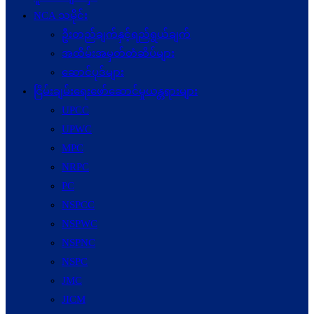
NCA သမိုင်း
ဦးတည်ချက်နှင့်ရည်ရွယ်ချက်
အထိမ်းအမှတ်တံဆိပ်များ
ဆောင်ပုဒ်များ
ငြိမ်းချမ်းရေးဖော်‌ဆောင်မှုယန္တရားများ
UPCC
UPWC
MPC
NRPC
PC
NSPCC
NSPWC
NSPNC
NSPC
JMC
JICM