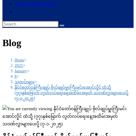
Toggle website search
Blog
Home
>
2025
>
January
>
8
>
သတင်းများ
>
နိုင်ငံတော်ဝန်ကြီးချုပ် ဗိုလ်ချုပ်မှူးကြီးမင်းအောင်လှိုင် ထံသို့
(၇၇)နှစ်မြောက် လွတ်လပ်ရေးနေ့အထိမ်းအမှတ် သဝဏ်လွှာများပေးပို့
(၇-၁-၂၀၂၅)