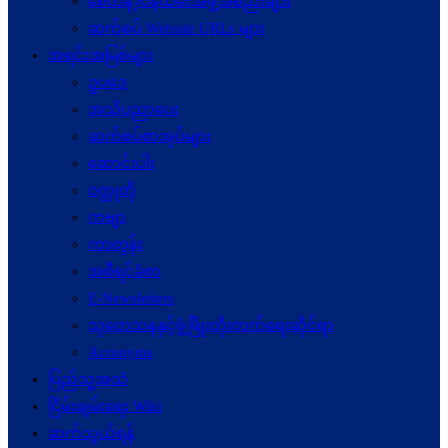
စေတနာ့ဝန်ထမ်းအဖွဲ့အစည်းများ
ဆက်စပ် Website URLs များ
အရင်းအမြစ်များ
ဥပဒေ
အသိပညာပေး
ဆက်စပ်စာအုပ်များ
ဆောင်းပါး
ဝတ္ထုတို
ကဗျာ
ကာတွန်း
အစီရင်ခံစာ
E-Newsletters
သုတေသနနှင့်ဖွံ့ဖြိုးတိုးတက်ရေးဆိုင်ရာ
Acronyms
ပြည်သူ့အသံ
ငြိမ်းချမ်းရေး Wiki
ဆက်သွယ်ရန်