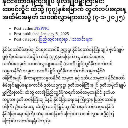
နိုင်ငံတော်ဝန်ကြီးချုပ် ဗိုလ်ချုပ်မှူးကြီးမင်း
အောင်လှိုင် ထံသို့ (၇၇)နှစ်မြောက် လွတ်လပ်ရေးနေ့
အထိမ်းအမှတ် သဝဏ်လွှာများပေးပို့ (၇-၁-၂၀၂၅)
Post author:
NSPNC
Post published:
January 8, 2025
Post category:
ပြည်တွင်းရေးရာ
/
သတင်းများ
နိုင်ငံတော်စီမံအုပ်ချုပ်ရေးကောင်စီ ဥက္ကဋ္ဌ၊ နိုင်ငံတော်ဝန်ကြီးချုပ် ဗိုလ်ချုပ်
မှူးကြီးမင်းအောင်လှိုင် ထံသို့ (၇၇)နှစ်မြောက် လွတ်လပ်ရေးနေ့
အထိမ်းအမှတ် သဝဏ်လွှာများပေးပို့ (လာအိုပြည်သူ့ဒီမိုကရက်တစ်
သမ္မတနိုင်ငံ သမ္မတ၊ လာအိုပြည်သူ့ဒီမိုကရက်တစ် သမ္မတနိုင်ငံ
ဝန်ကြီးချုပ်၊ နီကာရာဂွာသမ္မတနိုင်ငံ သမ္မတ နှင့် ဒုတိယသမ္မတ)၊ နိုင်ငံတော်
စီမံအုပ်ချုပ်ရေးကောင်စီ ဒုတိယဥက္ကဋ္ဌ၊ ဒုတိယဝန်ကြီးချုပ် ဒုတိယဗိုလ်ချုပ်
မှူးကြီးစိုးဝင်း ထံသို့ လာအိုပြည်သူ့ဒီမိုကရက်တစ်သမ္မတနိုင်ငံ ဒုတိယ
သမ္မတ၊ ဒုတိယဝန်ကြီးချုပ်နှင့် နိုင်ငံခြားရေးဝန်ကြီးဌာန ပြည်ထောင်စု
ဝန်ကြီး ဦးသန်းဆွေ ထံသို့ လာအိုပြည်သူ့ ဒီမိုကရက်တစ်သမ္မတနိုင်ငံ
နိုင်ငံခြားရေးဝန်ကြီး ထံမှ ဝမ်းမြောက်ကြောင်း သဝဏ်လွှာပေးပို့ခဲ့ကြ
ကြောင်း သတင်းရရှိပါသည်။