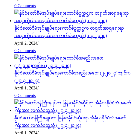
0 Comments
နိုင်ငံတော်စီမံအုပ်ချုပ်ရေးကောင်စီဥက္ကဋ္ဌက တရုတ်အာရှရေးရာ
အထူးကိုယ်စားလှယ်အား လက်ခံတွေ့ဆုံ (၁-၄-၂၀၂၄)
April 2, 2024
/
0 Comments
နိုင်ငံတော်စီမံအုပ်ချုပ်ရေးကောင်စီအစည်းအဝေး (၂/၂၀၂၄)ကျင်းပ
(၂၉-၃-၂၀၂၄)
April 1, 2024
/
0 Comments
နိုင်ငံတော်ဝန်ကြီးချုပ်က မြန်မာနိုင်ငံဆိုင်ရာ အိန္ဒိယနိုင်ငံသံအမတ်
ကြီးအား လက်ခံတွေ့ဆုံ (၂၉-၃-၂၀၂၄)
April 1, 2024
/