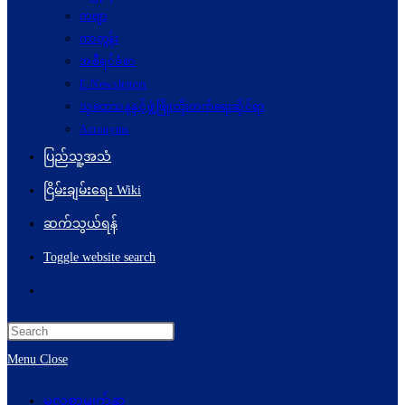
ကဗျာ
ကာတွန်း
အစီရင်ခံစာ
E-Newsletters
သုတေသနနှင့်ဖွံ့ဖြိုးတိုးတက်ရေးဆိုင်ရာ
Acronyms
ပြည်သူ့အသံ
ငြိမ်းချမ်းရေး Wiki
ဆက်သွယ်ရန်
Toggle website search
Menu
Close
မူလစာမျက်နှာ