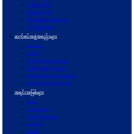
လုံခြုံရေးဆိုင်ရာ
ဖွံဖြိုးရေးဆိုင်ရာ
ပဋိပက္ခ‌ဖြေရှင်းရေးဆိုင်ရာ
ယုံကြည်မှုဆိုင်ရာ
ဆက်စပ်အဖွဲ့အစည်းများ
ကုလသမဂ္ဂ
ASEAN
နိုင်ငံတကာအဖွဲ့အစည်းများ
ပြည်တွင်းအဖွဲ့အစည်းများ
စေတနာ့ဝန်ထမ်းအဖွဲ့အစည်းများ
ဆက်စပ် Website URLs များ
အရင်းအမြစ်များ
ဥပဒေ
အသိပညာပေး
ဆက်စပ်စာအုပ်များ
ဆောင်းပါး
ဝတ္ထုတို