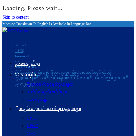
Loading, Please wait...
Skip to content
Machine Translation To English Is Available In Language Bar
Home
>
2025
>
January
>
8
>
မူလစာမျက်နှာ
သတင်းများ
>
နိုင်ငံတော်ဝန်ကြီးချုပ် ဗိုလ်ချုပ်မှူးကြီးမင်းအောင်လှိုင် ထံသို့
NCA သမိုင်း
(၇၇)နှစ်မြောက် လွတ်လပ်ရေးနေ့အထိမ်းအမှတ် သဝဏ်လွှာများပေးပို့
(၇-၁-၂၀၂၅)
ဦးတည်ချက်နှင့်ရည်ရွယ်ချက်
အထိမ်းအမှတ်တံဆိပ်များ
ဆောင်ပုဒ်များ
ငြိမ်းချမ်းရေးဖော်‌ဆောင်မှုယန္တရားများ
UPCC
UPWC
MPC