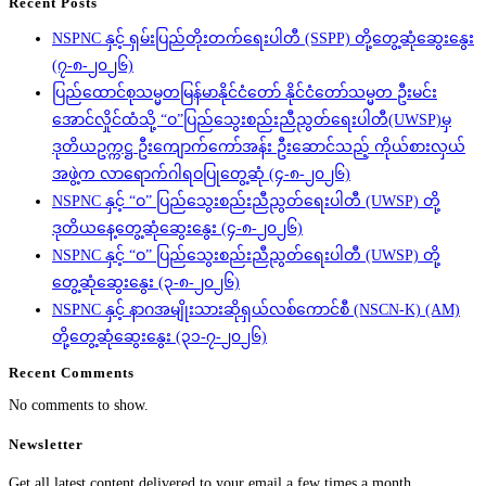
Recent Posts
NSPNC နှင့် ရှမ်းပြည်တိုးတက်ရေးပါတီ (SSPP) တို့တွေ့ဆုံဆွေးနွေး
(၇-၈-၂၀၂၆)
ပြည်ထောင်စုသမ္မတမြန်မာနိုင်ငံတော် နိုင်ငံတော်သမ္မတ ဦးမင်း
အောင်လှိုင်ထံသို့ “ဝ”ပြည်သွေးစည်းညီညွတ်ရေးပါတီ(UWSP)မှ
ဒုတိယဥက္ကဋ္ဌ ဦးကျောက်ကော်အန်း ဦးဆောင်သည့် ကိုယ်စားလှယ်
အဖွဲ့က လာရောက်ဂါရဝပြုတွေ့ဆုံ (၄-၈-၂၀၂၆)
NSPNC နှင့် “ဝ” ပြည်သွေးစည်းညီညွတ်ရေးပါတီ (UWSP) တို့
ဒုတိယနေ့တွေ့ဆုံဆွေးနွေး (၄-၈-၂၀၂၆)
NSPNC နှင့် “ဝ” ပြည်သွေးစည်းညီညွတ်ရေးပါတီ (UWSP) တို့
တွေ့ဆုံဆွေးနွေး (၃-၈-၂၀၂၆)
NSPNC နှင့် နာဂအမျိုးသားဆိုရှယ်လစ်ကောင်စီ (NSCN-K) (AM)
တို့တွေ့ဆုံဆွေးနွေး (၃၁-၇-၂၀၂၆)
Recent Comments
No comments to show.
Newsletter
Get all latest content delivered to your email a few times a month.