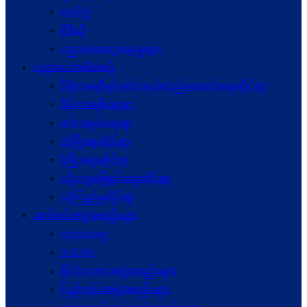
ဓာတ်ပုံ
ဗွီဒီယို
ပညာပေးဆွေးနွေးမှုများ
ပညာပေးအစီအစဉ်
ဒီမိုကရေစီနှင့်ဖက်ဒရယ်တည်ဆောက်ရေးဆိုင်ရာ
ဒီမိုကရေစီရေးရာ
ဖက်ဒရယ်ရေးရာ
လုံခြုံရေးဆိုင်ရာ
ဖွံဖြိုးရေးဆိုင်ရာ
ပဋိပက္ခ‌ဖြေရှင်းရေးဆိုင်ရာ
ယုံကြည်မှုဆိုင်ရာ
ဆက်စပ်အဖွဲ့အစည်းများ
ကုလသမဂ္ဂ
ASEAN
နိုင်ငံတကာအဖွဲ့အစည်းများ
ပြည်တွင်းအဖွဲ့အစည်းများ