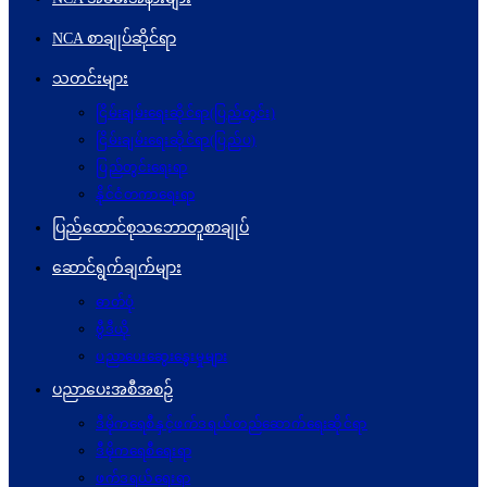
NCA စာချုပ်ဆိုင်ရာ
သတင်းများ
ငြိမ်းချမ်းရေးဆိုင်ရာ(ပြည်တွင်း)
ငြိမ်းချမ်းရေးဆိုင်ရာ(ပြည်ပ)
ပြည်တွင်းရေးရာ
နိုင်ငံတကာရေးရာ
ပြည်ထောင်စုသဘောတူစာချုပ်
ဆောင်ရွက်ချက်များ
ဓာတ်ပုံ
ဗွီဒီယို
ပညာပေးဆွေးနွေးမှုများ
ပညာပေးအစီအစဉ်
ဒီမိုကရေစီနှင့်ဖက်ဒရယ်တည်ဆောက်ရေးဆိုင်ရာ
ဒီမိုကရေစီရေးရာ
ဖက်ဒရယ်ရေးရာ