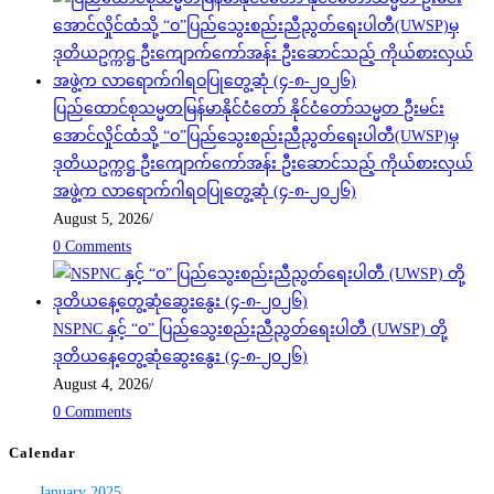
ပြည်ထောင်စုသမ္မတမြန်မာနိုင်ငံတော် နိုင်ငံတော်သမ္မတ ဦးမင်း
အောင်လှိုင်ထံသို့ “ဝ”ပြည်သွေးစည်းညီညွတ်ရေးပါတီ(UWSP)မှ
ဒုတိယဥက္ကဋ္ဌ ဦးကျောက်ကော်အန်း ဦးဆောင်သည့် ကိုယ်စားလှယ်
အဖွဲ့က လာရောက်ဂါရဝပြုတွေ့ဆုံ (၄-၈-၂၀၂၆)
August 5, 2026
/
0 Comments
NSPNC နှင့် “ဝ” ပြည်သွေးစည်းညီညွတ်ရေးပါတီ (UWSP) တို့
ဒုတိယနေ့တွေ့ဆုံဆွေးနွေး (၄-၈-၂၀၂၆)
August 4, 2026
/
0 Comments
Calendar
January 2025