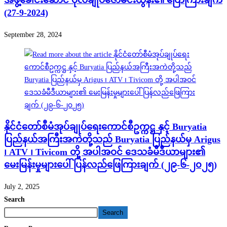
အဖွဲ့ခေါင်းဆောင် ဗိုလ်ချုပ်ဇော်မင်းထွန်း၏ ပြောကြားချက်
(27-9-2024)
September 28, 2024
နိုင်ငံတော်စီမံအုပ်ချုပ်ရေးကောင်စီဥက္ကဋ္ဌ နှင့် Buryatia
ပြည်နယ်အကြီးအကဲတို့သည် Buryatia ပြည်နယ်မှ Arigus
၊ ATV ၊ Tivicom တို့ အပါအဝင် ဒေသခံမီဒီယာများ၏
မေးမြန်းမှုများပေါ် ပြန်လည်ဖြေကြားချက် (၂၉-၆-၂၀၂၅)
July 2, 2025
Search
Search