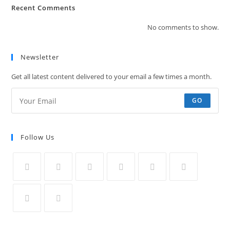
Recent Comments
No comments to show.
Newsletter
Get all latest content delivered to your email a few times a month.
GO
Follow Us
Opens
Opens
Opens
Opens
Opens
Opens
in
in
in
in
in
in
a
a
a
a
a
a
Opens
Opens
new
new
new
new
new
new