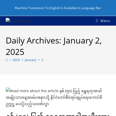
Skip
Machine Translation To English Is Available In Language Bar
to
content
Menu
Daily Archives: January 2,
2025
>
2025
>
January
>
2