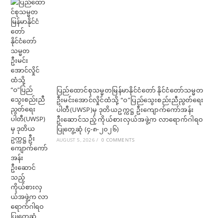
ပြည်ထောင်စုသမ္မတမြန်မာနိုင်ငံတော် နိုင်ငံတော်သမ္မတ
ဦးမင်းအောင်လှိုင်ထံသို့ “ဝ”ပြည်သွေးစည်းညီညွတ်ရေး
ပါတီ(UWSP)မှ ဒုတိယဥက္ကဋ္ဌ ဦးကျောက်ကော်အန်း
ဦးဆောင်သည့် ကိုယ်စားလှယ်အဖွဲ့က လာရောက်ဂါရဝ
ပြုတွေ့ဆုံ (၄-၈-၂၀၂၆)
AUGUST 5, 2026
/
0 COMMENTS