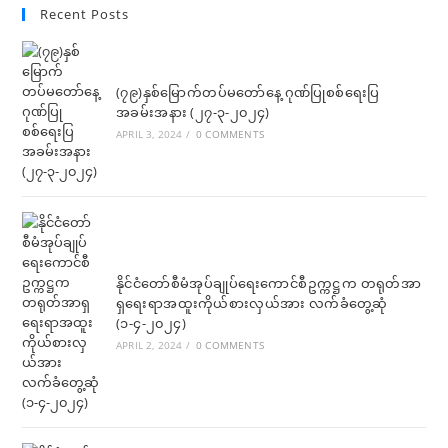
in
in
Recent Posts
tab
tab
tab
tab
tab
tab
a
a
new
new
tab
tab
(၇၉)နှစ်မြောက်တပ်မတော်နေ့ ဂုဏ်ပြုစစ်ရေးပြ
အခမ်းအနား (၂၇-၃-၂၀၂၄)
APRIL 3, 2024
/
0 COMMENTS
နိုင်ငံတော်စီမံအုပ်ချုပ်ရေးကောင်စီဥက္ကဋ္ဌက တရုတ်အာ
ရှရေးရာအထူးကိုယ်စားလှယ်အား လက်ခံတွေ့ဆုံ
(၁-၄-၂၀၂၄)
APRIL 2, 2024
/
0 COMMENTS