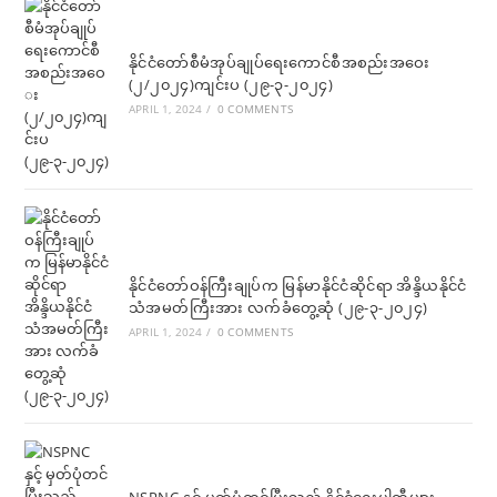
နိုင်ငံတော်စီမံအုပ်ချုပ်ရေးကောင်စီအစည်းအဝေး
(၂/၂၀၂၄)ကျင်းပ (၂၉-၃-၂၀၂၄)
APRIL 1, 2024
/
0 COMMENTS
နိုင်ငံတော်ဝန်ကြီးချုပ်က မြန်မာနိုင်ငံဆိုင်ရာ အိန္ဒိယနိုင်ငံ
သံအမတ်ကြီးအား လက်ခံတွေ့ဆုံ (၂၉-၃-၂၀၂၄)
APRIL 1, 2024
/
0 COMMENTS