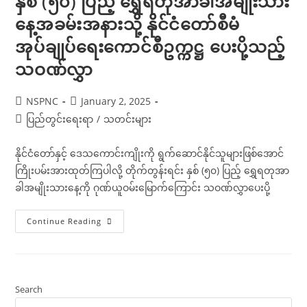
နှစ် (၅၀) ပြည့် ရွှေရတုအာခါအမျိုးသား
နေ့အခမ်းအနားသို့ နိုင်ငံတော်စီမံ
အုပ်ချုပ်ရေးကောင်စီဥက္ကဋ္ဌ ပေးပို့သည့်
သဝဏ်လွှာ
Post
Post
NSPNC
January 2, 2025
author:
published:
Post
ပြည်တွင်းရေးရာ
/
သတင်းများ
category:
နိုင်ငံတော်နှင့် ဒေသကောင်းကျိုးကို ရွက်ဆောင်နိုင်သူများဖြစ်အောင်
ကြိုးပမ်းအားထုတ်ကြပါလို့ တိုက်တွန်းရင်း နှစ် (၅၀) ပြည့် ရွှေရတုအာ
ခါအမျိုးသားနေ့ကို ဂုဏ်ယူဝမ်းမြောက်ကြောင်း သဝဏ်လွှာပေးပို့
နှစ်
Continue Reading
(၅၀)
ပြည့်
ရွှေရတု
အာ
ခါ
အမျိုးသား
နေ့
Search
အခမ်းအနား