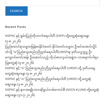
သို့
နိုင်ငံတော်
စီမံ
အုပ်ချုပ်
SEARCH
ရေး
ကောင်စီ
ဥက္ကဋ္ဌ
ပေး
ပို့
Recent Posts
သည့်
သဝဏ်လွှာ
NSPNC နှင့် ရှမ်းပြည်တိုးတက်ရေးပါတီ (SSPP) တို့တွေ့ဆုံဆွေးနွေး
(၇-၈-၂၀၂၆)
ပြည်ထောင်စုသမ္မတမြန်မာနိုင်ငံတော် နိုင်ငံတော်သမ္မတ ဦးမင်းအောင်လှိုင်
ထံသို့ “ဝ”ပြည်သွေးစည်းညီညွတ်ရေးပါတီ(UWSP)မှ ဒုတိယဥက္ကဋ္ဌ ဦး
ကျောက်ကော်အန်း ဦးဆောင်သည့် ကိုယ်စားလှယ်အဖွဲ့က လာရောက်ဂါရဝ
ပြုတွေ့ဆုံ (၄-၈-၂၀၂၆)
NSPNC နှင့် “ဝ” ပြည်သွေးစည်းညီညွတ်ရေးပါတီ (UWSP) တို့ ဒုတိယနေ့
တွေ့ဆုံဆွေးနွေး (၄-၈-၂၀၂၆)
NSPNC နှင့် “ဝ” ပြည်သွေးစည်းညီညွတ်ရေးပါတီ (UWSP) တို့ တွေ့ဆုံ
ဆွေးနွေး (၃-၈-၂၀၂၆)
NSPNC နှင့် နာဂအမျိုးသားဆိုရှယ်လစ်ကောင်စီ (NSCN-K) (AM) တို့တွေ့ဆုံ
ဆွေးနွေး (၃၁-၇-၂၀၂၆)