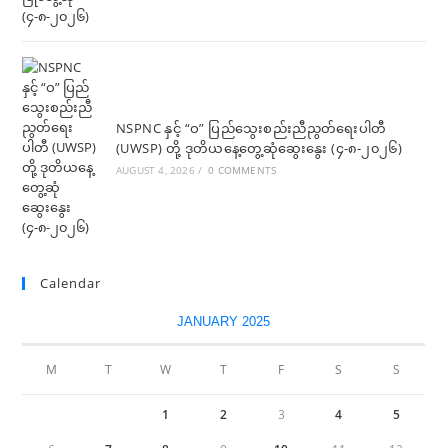
NSPNC နှင့် “ဝ” ပြည်သွေးစည်းညီညွတ်ရေးပါတီ
(UWSP) တို့ ဒုတိယနေ့တွေ့ဆုံဆွေးနွေး (၄-၈-၂၀၂၆)
AUGUST 4, 2026
/
0 COMMENTS
Calendar
JANUARY 2025
M
T
W
T
F
S
S
1
2
3
4
5