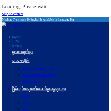
Loading, Please wait...
Skip to content
Machine Translation To English Is Available In Language Bar
Home
>
2025
>
January
မူလစာမျက်နှာ
NCA သမိုင်း
ဦးတည်ချက်နှင့်ရည်ရွယ်ချက်
အထိမ်းအမှတ်တံဆိပ်များ
ဆောင်ပုဒ်များ
ငြိမ်းချမ်းရေးဖော်‌ဆောင်မှုယန္တရားများ
UPCC
UPWC
MPC