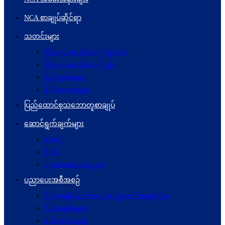
NCA စာချုပ်ဆိုင်ရာ
သတင်းများ
ငြိမ်းချမ်းရေးဆိုင်ရာ(ပြည်တွင်း)
ငြိမ်းချမ်းရေးဆိုင်ရာ(ပြည်ပ)
ပြည်တွင်းရေးရာ
နိုင်ငံတကာရေးရာ
ပြည်ထောင်စုသဘောတူစာချုပ်
ဆောင်ရွက်ချက်များ
ဓာတ်ပုံ
ဗွီဒီယို
ပညာပေးဆွေးနွေးမှုများ
ပညာပေးအစီအစဉ်
ဒီမိုကရေစီနှင့်ဖက်ဒရယ်တည်ဆောက်ရေးဆိုင်ရာ
ဒီမိုကရေစီရေးရာ
ဖက်ဒရယ်ရေးရာ