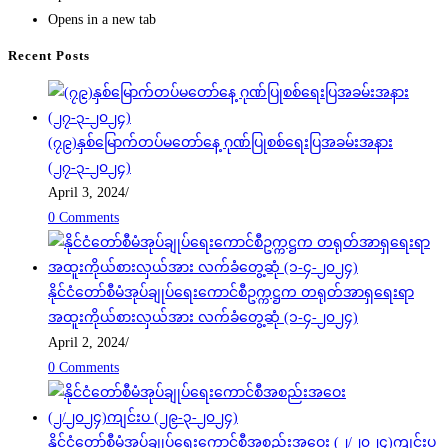
Opens in a new tab
Recent Posts
(၇၉)နှစ်မြောက်တပ်မတော်နေ့ ဂုဏ်ပြုစစ်ရေးပြအခမ်းအနား
(၂၇-၃-၂၀၂၄)
April 3, 2024
/
0 Comments
နိုင်ငံတော်စီမံအုပ်ချုပ်ရေးကောင်စီဥက္ကဋ္ဌက တရုတ်အာရှရေးရာ
အထူးကိုယ်စားလှယ်အား လက်ခံတွေ့ဆုံ (၁-၄-၂၀၂၄)
April 2, 2024
/
0 Comments
နိုင်ငံတော်စီမံအုပ်ချုပ်ရေးကောင်စီအစည်းအဝေး (၂/၂၀၂၄)ကျင်းပ