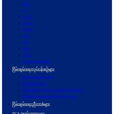
NRPC
PC
NSPCC
NSPWC
NSPNC
NSPC
JMC
JICM
UPDJC
လုပ်ငန်းကော်မတီများ
ငြိမ်းချမ်းရေးလုပ်ငန်းစဉ်များ
နောက်ခံအကြောင်းအရာ
ငြိမ်းချမ်းရေးမူဝါဒ
ငြိမ်းချမ်းရေးတွင်ပါဝင်သူများ၏ စကားသံများ
ငြိမ်းချမ်းရေးအစုအဖွဲ့များ၏စကားသံများ
ငြိမ်းချမ်းရေးညီလာခံများ
NCA အခမ်းအနားများ