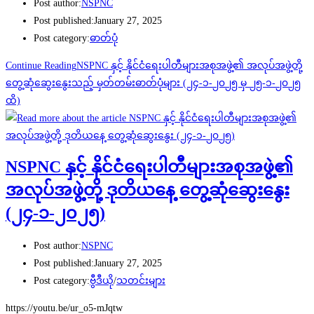
Post author:
NSPNC
Post published:
January 27, 2025
Post category:
ဓာတ်ပုံ
Continue Reading
NSPNC နှင့် နိုင်ငံရေးပါတီများအစုအဖွဲ့၏ အလုပ်အဖွဲ့တို့
တွေ့ဆုံဆွေးနွေးသည့် မှတ်တမ်းဓာတ်ပုံများ (၂၄-၁-၂၀၂၅ မှ ၂၅-၁-၂၀၂၅
ထိ)
NSPNC နှင့် နိုင်ငံရေးပါတီများအစုအဖွဲ့၏
အလုပ်အဖွဲ့တို့ ဒုတိယနေ့ တွေ့ဆုံဆွေးနွေး
(၂၄-၁-၂၀၂၅)
Post author:
NSPNC
Post published:
January 27, 2025
Post category:
ဗွီဒီယို
/
သတင်းများ
https://youtu.be/ur_o5-mJqtw