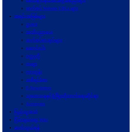
စေတနာ့ဝန်ထမ်းအဖွဲ့အစည်းများ
ဆက်စပ် Website URLs များ
အရင်းအမြစ်များ
ဥပဒေ
အသိပညာပေး
ဆက်စပ်စာအုပ်များ
ဆောင်းပါး
ဝတ္ထုတို
ကဗျာ
ကာတွန်း
အစီရင်ခံစာ
E-Newsletters
သုတေသနနှင့်ဖွံ့ဖြိုးတိုးတက်ရေးဆိုင်ရာ
Acronyms
ပြည်သူ့အသံ
ငြိမ်းချမ်းရေး Wiki
ဆက်သွယ်ရန်