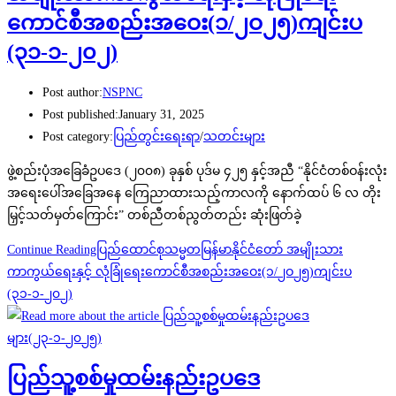
ကောင်စီအစည်းအဝေး(၁/၂ဝ၂၅)ကျင်းပ
(၃၁-၁-၂၀၂)
Post author:
NSPNC
Post published:
January 31, 2025
Post category:
ပြည်တွင်းရေးရာ
/
သတင်းများ
ဖွဲ့စည်းပုံအခြေခံဥပဒေ (၂၀၀၈) ခုနှစ် ပုဒ်မ ၄၂၅ နှင့်အညီ “နိုင်ငံတစ်ဝန်းလုံး
အရေးပေါ်အခြေအနေ ကြေညာထားသည့်ကာလကို နောက်ထပ် ၆ လ တိုး
မြှင့်သတ်မှတ်ကြောင်း” တစ်ညီတစ်ညွတ်တည်း ဆုံးဖြတ်ခဲ့
Continue Reading
ပြည်ထောင်စုသမ္မတမြန်မာနိုင်ငံတော် အမျိုးသား
ကာကွယ်ရေးနှင့် လုံခြုံရေးကောင်စီအစည်းအဝေး(၁/၂ဝ၂၅)ကျင်းပ
(၃၁-၁-၂၀၂)
ပြည်သူ့စစ်မှုထမ်းနည်းဥပဒေ