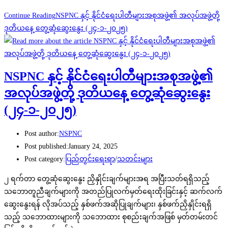
Continue Reading
NSPNC နှင့် နိုင်ငံရေးပါတီများအစုအဖွဲ့၏ အလုပ်အဖွဲ့တို့
ဒုတိယနေ့ တွေ့ဆုံဆွေးနွေး (၂၄-၁-၂၀၂၅)
NSPNC နှင့် နိုင်ငံရေးပါတီများအစုအဖွဲ့၏
အလုပ်အဖွဲ့တို့ ဒုတိယနေ့ တွေ့ဆုံဆွေးနွေး
(၂၄-၁-၂၀၂၅)
Post author:
NSPNC
Post published:
January 24, 2025
Post category:
ပြည်တွင်းရေးရာ
/
သတင်းများ
၂ ရက်တာ တွေ့ဆုံဆွေးနွေး ညှိနှိုင်းချက်များအရ အပြီးသတ်ရရှိသည့်
သဘောတူညီချက်များကို အတည်ပြုလက်မှတ်ရေးထိုးခြင်းနှင့် ဆက်လက်
ဆွေးနွေးရန် လိုအပ်သည့် နှစ်ဖက်အဆိုပြုချက်များ၊ နှစ်ဖက်ညှိနှိုင်းရရှိ
သည့် သဘောထားများကို သဘောထား စုစည်းချက်အဖြစ် မှတ်တမ်းတင်