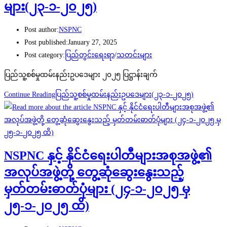
များ(၂၃-၁-၂၀၂၅)
Post author:
NSPNC
Post published:
January 27, 2025
Post category:
ပြည်တွင်းရေးရာ
/
သတင်းများ
ပြည်သူ့စစ်မှုထမ်းနည်းဥပဒေများ ၂၀၂၅ ပြဋ္ဌာန်းချက်
Continue Reading
ပြည်သူ့စစ်မှုထမ်းနည်းဥပဒေများ(၂၃-၁-၂၀၂၅)
NSPNC နှင့် နိုင်ငံရေးပါတီများအစုအဖွဲ့၏
အလုပ်အဖွဲ့တို့ တွေ့ဆုံဆွေးနွေးသည့်
မှတ်တမ်းဓာတ်ပုံများ (၂၄-၁-၂၀၂၅ မှ
၂၅-၁-၂၀၂၅ ထိ)