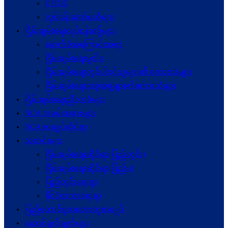
UPDJC
လုပ်ငန်းကော်မတီများ
ငြိမ်းချမ်းရေးလုပ်ငန်းစဉ်များ
နောက်ခံအကြောင်းအရာ
ငြိမ်းချမ်းရေးမူဝါဒ
ငြိမ်းချမ်းရေးတွင်ပါဝင်သူများ၏ စကားသံများ
ငြိမ်းချမ်းရေးအစုအဖွဲ့များ၏စကားသံများ
ငြိမ်းချမ်းရေးညီလာခံများ
NCA အခမ်းအနားများ
NCA စာချုပ်ဆိုင်ရာ
သတင်းများ
ငြိမ်းချမ်းရေးဆိုင်ရာ(ပြည်တွင်း)
ငြိမ်းချမ်းရေးဆိုင်ရာ(ပြည်ပ)
ပြည်တွင်းရေးရာ
နိုင်ငံတကာရေးရာ
ပြည်ထောင်စုသဘောတူစာချုပ်
ဆောင်ရွက်ချက်များ