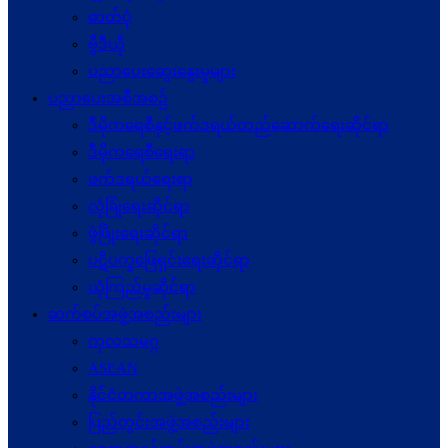
ဓာတ်ပုံ
ဗွီဒီယို
ပညာပေးဆွေးနွေးမှုများ
ပညာပေးအစီအစဉ်
ဒီမိုကရေစီနှင့်ဖက်ဒရယ်တည်ဆောက်ရေးဆိုင်ရာ
ဒီမိုကရေစီရေးရာ
ဖက်ဒရယ်ရေးရာ
လုံခြုံရေးဆိုင်ရာ
ဖွံဖြိုးရေးဆိုင်ရာ
ပဋိပက္ခ‌ဖြေရှင်းရေးဆိုင်ရာ
ယုံကြည်မှုဆိုင်ရာ
ဆက်စပ်အဖွဲ့အစည်းများ
ကုလသမဂ္ဂ
ASEAN
နိုင်ငံတကာအဖွဲ့အစည်းများ
ပြည်တွင်းအဖွဲ့အစည်းများ