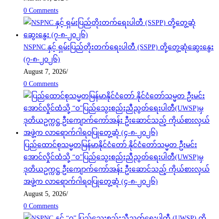
0 Comments
NSPNC နှင့် ရှမ်းပြည်တိုးတက်ရေးပါတီ (SSPP) တို့တွေ့ဆုံဆွေးနွေး
(၇-၈-၂၀၂၆)
August 7, 2026
/
0 Comments
ပြည်ထောင်စုသမ္မတမြန်မာနိုင်ငံတော် နိုင်ငံတော်သမ္မတ ဦးမင်း
အောင်လှိုင်ထံသို့ “ဝ”ပြည်သွေးစည်းညီညွတ်ရေးပါတီ(UWSP)မှ
ဒုတိယဥက္ကဋ္ဌ ဦးကျောက်ကော်အန်း ဦးဆောင်သည့် ကိုယ်စားလှယ်
အဖွဲ့က လာရောက်ဂါရဝပြုတွေ့ဆုံ (၄-၈-၂၀၂၆)
August 5, 2026
/
0 Comments