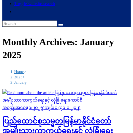
Toggle website search
Monthly Archives: January
2025
Home
>
2025
>
January
ပြည်ထောင်စုသမ္မတမြန်မာနိုင်ငံတော်
အမျိုးသားကာကွယ်ရေးနှင့် လုံခြုံရေး