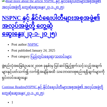
NSPNC နှင့် နိုင်ငံရေးပါတီများအစုအဖွဲ့၏
အလုပ်အဖွဲ့တို့ တွေ့ဆုံ
ဆွေးနွေး(၂၃-၁-၂၀၂၅)
Post author:
NSPNC
Post published:
January 24, 2025
Post category:
ပြည်တွင်းရေးရာ
/
သတင်းများ
ဖွဲ့စည်းပုံအခြေခံဥပဒေ(၂၀၀၈ ခုနှစ်)မှ ပြင်ဆင်ဖြည့်စွက်သင့်သည့်အချက်
များနှင့်ပတ်သက်၍ လက်ရှိအချိန်အထိ သဘောထားစုစည်းရရှိချက်များကို
ရှင်းလင်းဆွေးနွေး
Continue Reading
NSPNC နှင့် နိုင်ငံရေးပါတီများအစုအဖွဲ့၏ အလုပ်အဖွဲ့တို့
တွေ့ဆုံဆွေးနွေး(၂၃-၁-၂၀၂၅)
1