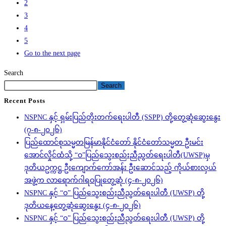
2
3
4
5
Go to the next page
Search
Search
Recent Posts
NSPNC နှင့် ရှမ်းပြည်တိုးတက်ရေးပါတီ (SSPP) တို့တွေ့ဆုံဆွေးနွေး
(၇-၈-၂၀၂၆)
ပြည်ထောင်စုသမ္မတမြန်မာနိုင်ငံတော် နိုင်ငံတော်သမ္မတ ဦးမင်း
အောင်လှိုင်ထံသို့ “ဝ”ပြည်သွေးစည်းညီညွတ်ရေးပါတီ(UWSP)မှ
ဒုတိယဥက္ကဋ္ဌ ဦးကျောက်ကော်အန်း ဦးဆောင်သည့် ကိုယ်စားလှယ်
အဖွဲ့က လာရောက်ဂါရဝပြုတွေ့ဆုံ (၄-၈-၂၀၂၆)
NSPNC နှင့် “ဝ” ပြည်သွေးစည်းညီညွတ်ရေးပါတီ (UWSP) တို့
ဒုတိယနေ့တွေ့ဆုံဆွေးနွေး (၄-၈-၂၀၂၆)
NSPNC နှင့် “ဝ” ပြည်သွေးစည်းညီညွတ်ရေးပါတီ (UWSP) တို့