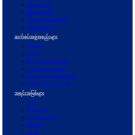
လုံခြုံရေးဆိုင်ရာ
ဖွံဖြိုးရေးဆိုင်ရာ
ပဋိပက္ခ‌ဖြေရှင်းရေးဆိုင်ရာ
ယုံကြည်မှုဆိုင်ရာ
ဆက်စပ်အဖွဲ့အစည်းများ
ကုလသမဂ္ဂ
ASEAN
နိုင်ငံတကာအဖွဲ့အစည်းများ
ပြည်တွင်းအဖွဲ့အစည်းများ
စေတနာ့ဝန်ထမ်းအဖွဲ့အစည်းများ
ဆက်စပ် Website URLs များ
အရင်းအမြစ်များ
ဥပဒေ
အသိပညာပေး
ဆက်စပ်စာအုပ်များ
ဆောင်းပါး
ဝတ္ထုတို