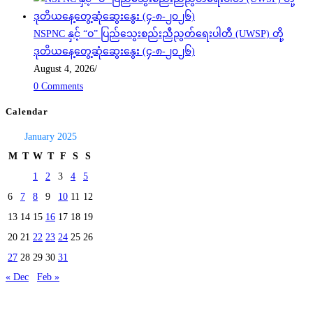
NSPNC နှင့် “ဝ” ပြည်သွေးစည်းညီညွတ်ရေးပါတီ (UWSP) တို့
ဒုတိယနေ့တွေ့ဆုံဆွေးနွေး (၄-၈-၂၀၂၆)
August 4, 2026
/
0 Comments
Calendar
January 2025
M
T
W
T
F
S
S
1
2
3
4
5
6
7
8
9
10
11
12
13
14
15
16
17
18
19
20
21
22
23
24
25
26
27
28
29
30
31
« Dec
Feb »
Today's visitors:
38