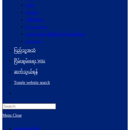
ကဗျာ
ကာတွန်း
အစီရင်ခံစာ
E-Newsletters
သုတေသနနှင့်ဖွံ့ဖြိုးတိုးတက်ရေးဆိုင်ရာ
Acronyms
ပြည်သူ့အသံ
ငြိမ်းချမ်းရေး Wiki
ဆက်သွယ်ရန်
Toggle website search
Menu
Close
မူလစာမျက်နှာ