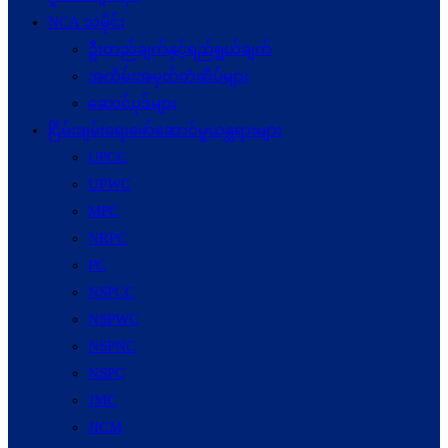
NCA သမိုင်း
ဦးတည်ချက်နှင့်ရည်ရွယ်ချက်
အထိမ်းအမှတ်တံဆိပ်များ
ဆောင်ပုဒ်များ
ငြိမ်းချမ်းရေးဖော်‌ဆောင်မှုယန္တရားများ
UPCC
UPWC
MPC
NRPC
PC
NSPCC
NSPWC
NSPNC
NSPC
JMC
JICM