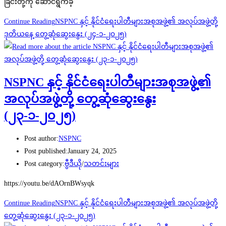
ခြင်းတို့ကို ဆောင်ရွက်ခဲ့
Continue Reading
NSPNC နှင့် နိုင်ငံရေးပါတီများအစုအဖွဲ့၏ အလုပ်အဖွဲ့တို့
ဒုတိယနေ့ တွေ့ဆုံဆွေးနွေး (၂၄-၁-၂၀၂၅)
NSPNC နှင့် နိုင်ငံရေးပါတီများအစုအဖွဲ့၏
အလုပ်အဖွဲ့တို့ တွေ့ဆုံဆွေးနွေး
(၂၃-၁-၂၀၂၅)
Post author:
NSPNC
Post published:
January 24, 2025
Post category:
ဗွီဒီယို
/
သတင်းများ
https://youtu.be/dAOrnBWsyqk
Continue Reading
NSPNC နှင့် နိုင်ငံရေးပါတီများအစုအဖွဲ့၏ အလုပ်အဖွဲ့တို့
တွေ့ဆုံဆွေးနွေး (၂၃-၁-၂၀၂၅)