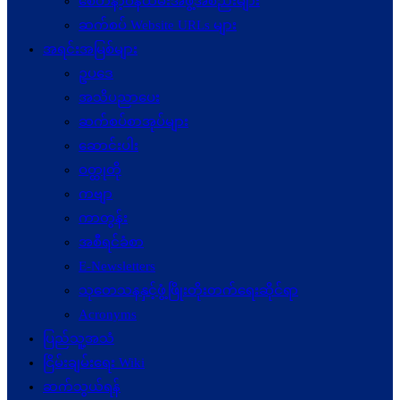
စေတနာ့ဝန်ထမ်းအဖွဲ့အစည်းများ
ဆက်စပ် Website URLs များ
အရင်းအမြစ်များ
ဥပဒေ
အသိပညာပေး
ဆက်စပ်စာအုပ်များ
ဆောင်းပါး
ဝတ္ထုတို
ကဗျာ
ကာတွန်း
အစီရင်ခံစာ
E-Newsletters
သုတေသနနှင့်ဖွံ့ဖြိုးတိုးတက်ရေးဆိုင်ရာ
Acronyms
ပြည်သူ့အသံ
ငြိမ်းချမ်းရေး Wiki
ဆက်သွယ်ရန်