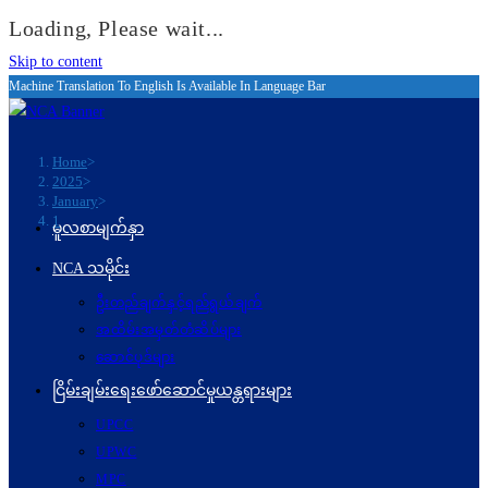
Loading, Please wait...
Skip to content
Machine Translation To English Is Available In Language Bar
Home
>
2025
>
January
>
1
မူလစာမျက်နှာ
NCA သမိုင်း
ဦးတည်ချက်နှင့်ရည်ရွယ်ချက်
အထိမ်းအမှတ်တံဆိပ်များ
ဆောင်ပုဒ်များ
ငြိမ်းချမ်းရေးဖော်‌ဆောင်မှုယန္တရားများ
UPCC
UPWC
MPC