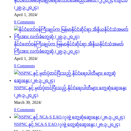
နိုင်ငံတော်စီမံအုပ်ချုပ်ရေးကောင်စီအစည်းအဝေး (၂/၂၀၂၄)ကျင်းပ
(၂၉-၃-၂၀၂၄)
April 1, 2024
/
0 Comments
နိုင်ငံတော်ဝန်ကြီးချုပ်က မြန်မာနိုင်ငံဆိုင်ရာ အိန္ဒိယနိုင်ငံသံအမတ်
ကြီးအား လက်ခံတွေ့ဆုံ (၂၉-၃-၂၀၂၄)
April 1, 2024
/
0 Comments
NSPNC နှင့် မှတ်ပုံတင်ပြီးသည့် နိုင်ငံရေးပါတီများ တွေ့ဆုံဆွေးနွေး
(၂၈-၃-၂၀၂၄)
March 30, 2024
/
0 Comments
NSPNC နှင့် NCA-S EAO (၇)ဖွဲ့ တွေ့ဆုံဆွေးနွေး (၂၈-၃-၂၀၂၄)