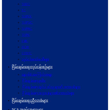
NRPC
PC
NSPCC
NSPWC
NSPNC
NSPC
JMC
JICM
UPDJC
လုပ်ငန်းကော်မတီများ
ငြိမ်းချမ်းရေးလုပ်ငန်းစဉ်များ
နောက်ခံအကြောင်းအရာ
ငြိမ်းချမ်းရေးမူဝါဒ
ငြိမ်းချမ်းရေးတွင်ပါဝင်သူများ၏ စကားသံများ
ငြိမ်းချမ်းရေးအစုအဖွဲ့များ၏စကားသံများ
ငြိမ်းချမ်းရေးညီလာခံများ
NCA အခမ်းအနားများ