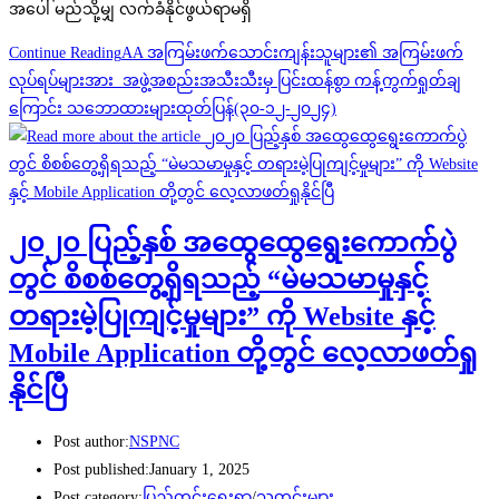
အပေါ် မည်သို့မျှ လက်ခံနိုင်ဖွယ်ရာမရှိ
Continue Reading
AA အကြမ်းဖက်သောင်းကျန်းသူများ၏ အကြမ်းဖက်
လုပ်ရပ်များအား အဖွဲ့အစည်းအသီးသီးမှ ပြင်းထန်စွာ ကန့်ကွက်ရှုတ်ချ
ကြောင်း သဘောထားများထုတ်ပြန်(၃၀-၁၂-၂၀၂၄)
၂၀၂၀ ပြည့်နှစ် အထွေထွေရွေးကောက်ပွဲ
တွင် စိစစ်တွေ့ရှိရသည့် “မဲမသမာမှုနှင့်
တရားမဲ့ပြုကျင့်မှုများ” ကို Website နှင့်
Mobile Application တို့တွင် လေ့လာဖတ်ရှု
နိုင်ပြီ
Post author:
NSPNC
Post published:
January 1, 2025
Post category:
ပြည်တွင်းရေးရာ
/
သတင်းများ