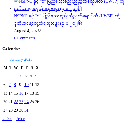
NSPNC နှင့် “ဝ” ပြည်သွေးစည်းညီညွတ်ရေးပါတီ (UWSP) တို့
ဒုတိယနေ့တွေ့ဆုံဆွေးနွေး (၄-၈-၂၀၂၆)
August 4, 2026
/
0 Comments
Calendar
January 2025
M
T
W
T
F
S
S
1
2
3
4
5
6
7
8
9
10
11
12
13
14
15
16
17
18
19
20
21
22
23
24
25
26
27
28
29
30
31
« Dec
Feb »
Today's visitors:
60