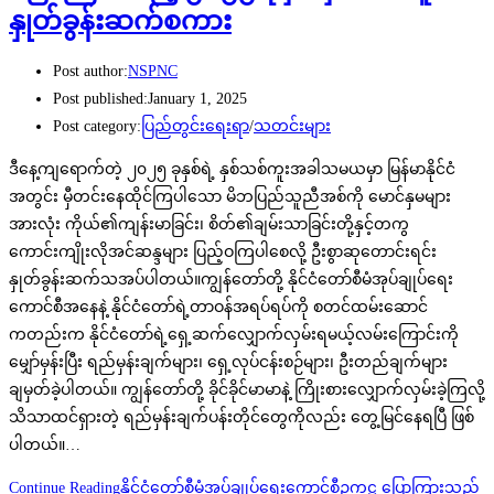
နှုတ်ခွန်းဆက်စကား
Post author:
NSPNC
Post published:
January 1, 2025
Post category:
ပြည်တွင်းရေးရာ
/
သတင်းများ
ဒီနေ့ကျရောက်တဲ့ ၂၀၂၅ ခုနှစ်ရဲ့ နှစ်သစ်ကူးအခါသမယမှာ မြန်မာနိုင်ငံ
အတွင်း မှီတင်းနေထိုင်ကြပါသော မိဘပြည်သူညီအစ်ကို မောင်နှမများ
အားလုံး ကိုယ်၏ကျန်းမာခြင်း၊ စိတ်၏ချမ်းသာခြင်းတို့နှင့်တကွ
ကောင်းကျိုးလိုအင်ဆန္ဒများ ပြည့်ဝကြပါစေလို့ ဦးစွာဆုတောင်းရင်း
နှုတ်ခွန်းဆက်သအပ်ပါတယ်။ကျွန်တော်တို့ နိုင်ငံတော်စီမံအုပ်ချုပ်ရေး
ကောင်စီအနေနဲ့ နိုင်ငံတော်ရဲ့တာဝန်အရပ်ရပ်ကို စတင်ထမ်းဆောင်
ကတည်းက နိုင်ငံတော်ရဲ့ရှေ့ဆက်လျှောက်လှမ်းရမယ့်လမ်းကြောင်းကို
မျှော်မှန်းပြီး ရည်မှန်းချက်များ၊ ရှေ့လုပ်ငန်းစဉ်များ၊ ဦးတည်ချက်များ
ချမှတ်ခဲ့ပါတယ်။ ကျွန်တော်တို့ ခိုင်ခိုင်မာမာနဲ့ ကြိုးစားလျှောက်လှမ်းခဲ့ကြလို့
သိသာထင်ရှားတဲ့ ရည်မှန်းချက်ပန်းတိုင်တွေကိုလည်း တွေ့မြင်နေရပြီ ဖြစ်
ပါတယ်။…
Continue Reading
နိုင်ငံတော်စီမံအုပ်ချုပ်ရေးကောင်စီဥက္ကဋ္ဌ ပြောကြားသည့်