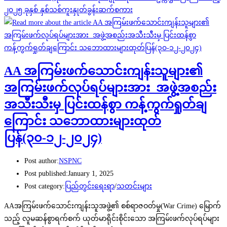
၂၀၂၅ ခုနှစ် နှစ်သစ်ကူးနှုတ်ခွန်းဆက်စကား
AA အကြမ်းဖက်သောင်းကျန်းသူများ၏
အကြမ်းဖက်လုပ်ရပ်များအား အဖွဲ့အစည်း
အသီးသီးမှ ပြင်းထန်စွာ ကန့်ကွက်ရှုတ်ချ
ကြောင်း သဘောထားများထုတ်
ပြန်(၃၀-၁၂-၂၀၂၄)
Post author:
NSPNC
Post published:
January 1, 2025
Post category:
ပြည်တွင်းရေးရာ
/
သတင်းများ
AAအကြမ်းဖက်သောင်းကျန်းသူအဖွဲ့၏ စစ်ရာဇဝတ်မှု(War Crime) မြောက်
သည့် လူမဆန်စွာရက်စက် ယုတ်မာရိုင်းစိုင်းသော အကြမ်းဖက်လုပ်ရပ်များ