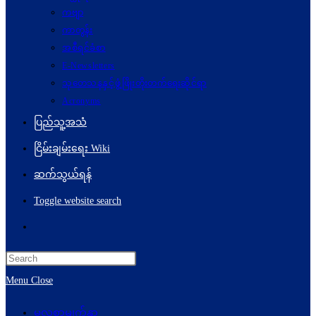
ကဗျာ
ကာတွန်း
အစီရင်ခံစာ
E-Newsletters
သုတေသနနှင့်ဖွံ့ဖြိုးတိုးတက်ရေးဆိုင်ရာ
Acronyms
ပြည်သူ့အသံ
ငြိမ်းချမ်းရေး Wiki
ဆက်သွယ်ရန်
Toggle website search
Menu
Close
မူလစာမျက်နှာ