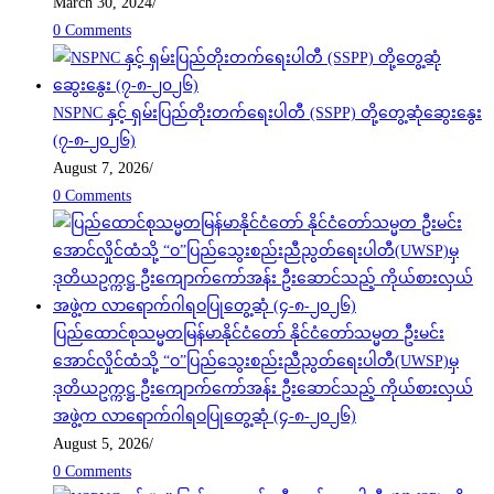
March 30, 2024
/
0 Comments
NSPNC နှင့် ရှမ်းပြည်တိုးတက်ရေးပါတီ (SSPP) တို့တွေ့ဆုံဆွေးနွေး
(၇-၈-၂၀၂၆)
August 7, 2026
/
0 Comments
ပြည်ထောင်စုသမ္မတမြန်မာနိုင်ငံတော် နိုင်ငံတော်သမ္မတ ဦးမင်း
အောင်လှိုင်ထံသို့ “ဝ”ပြည်သွေးစည်းညီညွတ်ရေးပါတီ(UWSP)မှ
ဒုတိယဥက္ကဋ္ဌ ဦးကျောက်ကော်အန်း ဦးဆောင်သည့် ကိုယ်စားလှယ်
အဖွဲ့က လာရောက်ဂါရဝပြုတွေ့ဆုံ (၄-၈-၂၀၂၆)
August 5, 2026
/
0 Comments