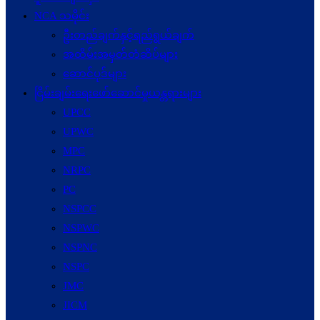
NCA သမိုင်း
ဦးတည်ချက်နှင့်ရည်ရွယ်ချက်
အထိမ်းအမှတ်တံဆိပ်များ
ဆောင်ပုဒ်များ
ငြိမ်းချမ်းရေးဖော်‌ဆောင်မှုယန္တရားများ
UPCC
UPWC
MPC
NRPC
PC
NSPCC
NSPWC
NSPNC
NSPC
JMC
JICM