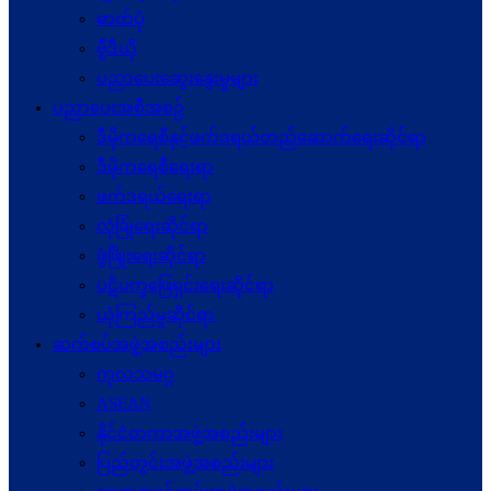
ဓာတ်ပုံ
ဗွီဒီယို
ပညာပေးဆွေးနွေးမှုများ
ပညာပေးအစီအစဉ်
ဒီမိုကရေစီနှင့်ဖက်ဒရယ်တည်ဆောက်ရေးဆိုင်ရာ
ဒီမိုကရေစီရေးရာ
ဖက်ဒရယ်ရေးရာ
လုံခြုံရေးဆိုင်ရာ
ဖွံဖြိုးရေးဆိုင်ရာ
ပဋိပက္ခ‌ဖြေရှင်းရေးဆိုင်ရာ
ယုံကြည်မှုဆိုင်ရာ
ဆက်စပ်အဖွဲ့အစည်းများ
ကုလသမဂ္ဂ
ASEAN
နိုင်ငံတကာအဖွဲ့အစည်းများ
ပြည်တွင်းအဖွဲ့အစည်းများ