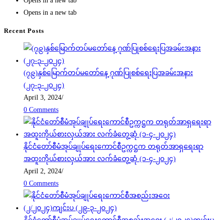
Opens in a new tab
Opens in a new tab
Recent Posts
(၇၉)နှစ်မြောက်တပ်မတော်နေ့ ဂုဏ်ပြုစစ်ရေးပြအခမ်းအနား
(၂၇-၃-၂၀၂၄)
April 3, 2024
/
0 Comments
နိုင်ငံတော်စီမံအုပ်ချုပ်ရေးကောင်စီဥက္ကဋ္ဌက တရုတ်အာရှရေးရာ
အထူးကိုယ်စားလှယ်အား လက်ခံတွေ့ဆုံ (၁-၄-၂၀၂၄)
April 2, 2024
/
0 Comments