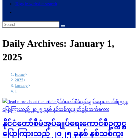
Toggle website search
Daily Archives: January 1,
2025
Home
>
2025
>
January
>
1
နိုင်ငံတော်စီမံအုပ်ချုပ်ရေးကောင်စီဥက္ကဋ္ဌ
ပြောကြားသည့် ၂၀၂၅ ခုနှစ် နှစ်သစ်ကူး