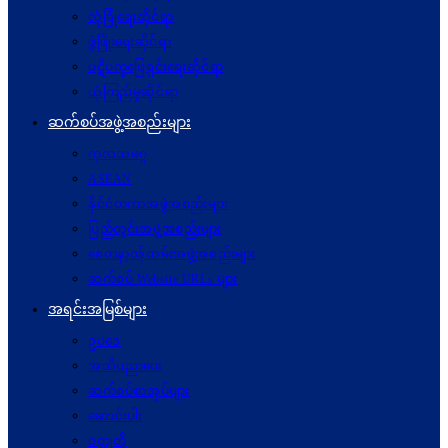
လုံခြုံရေးဆိုင်ရာ
ဖွံဖြိုးရေးဆိုင်ရာ
ပဋိပက္ခ‌ဖြေရှင်းရေးဆိုင်ရာ
ယုံကြည်မှုဆိုင်ရာ
ဆက်စပ်အဖွဲ့အစည်းများ
ကုလသမဂ္ဂ
ASEAN
နိုင်ငံတကာအဖွဲ့အစည်းများ
ပြည်တွင်းအဖွဲ့အစည်းများ
စေတနာ့ဝန်ထမ်းအဖွဲ့အစည်းများ
ဆက်စပ် Website URLs များ
အရင်းအမြစ်များ
ဥပဒေ
အသိပညာပေး
ဆက်စပ်စာအုပ်များ
ဆောင်းပါး
ဝတ္ထုတို