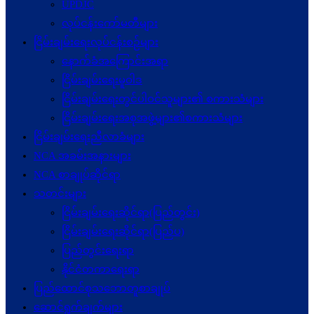
UPDJC
လုပ်ငန်းကော်မတီများ
ငြိမ်းချမ်းရေးလုပ်ငန်းစဉ်များ
နောက်ခံအကြောင်းအရာ
ငြိမ်းချမ်းရေးမူဝါဒ
ငြိမ်းချမ်းရေးတွင်ပါဝင်သူများ၏ စကားသံများ
ငြိမ်းချမ်းရေးအစုအဖွဲ့များ၏စကားသံများ
ငြိမ်းချမ်းရေးညီလာခံများ
NCA အခမ်းအနားများ
NCA စာချုပ်ဆိုင်ရာ
သတင်းများ
ငြိမ်းချမ်းရေးဆိုင်ရာ(ပြည်တွင်း)
ငြိမ်းချမ်းရေးဆိုင်ရာ(ပြည်ပ)
ပြည်တွင်းရေးရာ
နိုင်ငံတကာရေးရာ
ပြည်ထောင်စုသဘောတူစာချုပ်
ဆောင်ရွက်ချက်များ