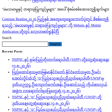
“မဲမသမာမှုနှင့် တရားမဲ့ပြုကျင့်မှုများ” အပေါ် စုံစမ်းစစ်ဆေးတွေ့ရှိချက်များ
Continue Reading
၂၀၂၀ ပြည့်နှစ် အထွေထွေရွေးကောက်ပွဲတွင် စိစစ်တွေ့ရှိ
ရသည့် “မဲမသမာမှုနှင့် တရားမဲ့ပြုကျင့်မှုများ” ကို Website နှင့် Mobile
Application တို့တွင် လေ့လာဖတ်ရှုနိုင်ပြီ
Search
Search
Recent Posts
NSPNC နှင့် ရှမ်းပြည်တိုးတက်ရေးပါတီ (SSPP) တို့တွေ့ဆုံဆွေးနွေး
(၇-၈-၂၀၂၆)
ပြည်ထောင်စုသမ္မတမြန်မာနိုင်ငံတော် နိုင်ငံတော်သမ္မတ ဦးမင်း
အောင်လှိုင်ထံသို့ “ဝ”ပြည်သွေးစည်းညီညွတ်ရေးပါတီ(UWSP)မှ
ဒုတိယဥက္ကဋ္ဌ ဦးကျောက်ကော်အန်း ဦးဆောင်သည့် ကိုယ်စားလှယ်
အဖွဲ့က လာရောက်ဂါရဝပြုတွေ့ဆုံ (၄-၈-၂၀၂၆)
NSPNC နှင့် “ဝ” ပြည်သွေးစည်းညီညွတ်ရေးပါတီ (UWSP) တို့
ဒုတိယနေ့တွေ့ဆုံဆွေးနွေး (၄-၈-၂၀၂၆)
NSPNC နှင့် “ဝ” ပြည်သွေးစည်းညီညွတ်ရေးပါတီ (UWSP) တို့