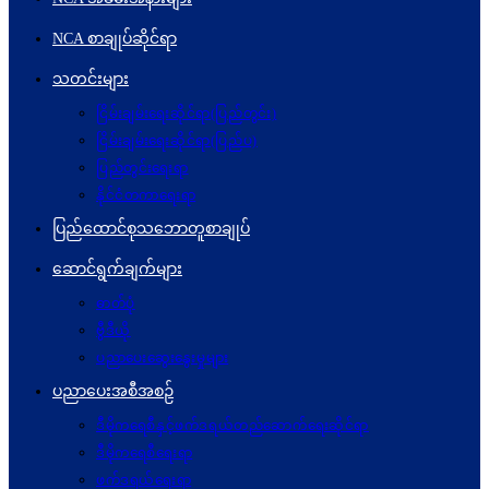
NCA စာချုပ်ဆိုင်ရာ
သတင်းများ
ငြိမ်းချမ်းရေးဆိုင်ရာ(ပြည်တွင်း)
ငြိမ်းချမ်းရေးဆိုင်ရာ(ပြည်ပ)
ပြည်တွင်းရေးရာ
နိုင်ငံတကာရေးရာ
ပြည်ထောင်စုသဘောတူစာချုပ်
ဆောင်ရွက်ချက်များ
ဓာတ်ပုံ
ဗွီဒီယို
ပညာပေးဆွေးနွေးမှုများ
ပညာပေးအစီအစဉ်
ဒီမိုကရေစီနှင့်ဖက်ဒရယ်တည်ဆောက်ရေးဆိုင်ရာ
ဒီမိုကရေစီရေးရာ
ဖက်ဒရယ်ရေးရာ