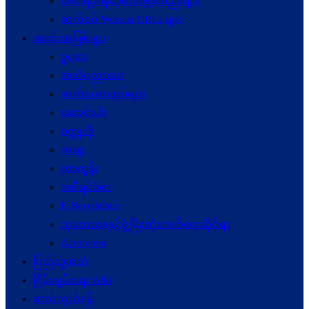
စေတနာ့ဝန်ထမ်းအဖွဲ့အစည်းများ
ဆက်စပ် Website URLs များ
အရင်းအမြစ်များ
ဥပဒေ
အသိပညာပေး
ဆက်စပ်စာအုပ်များ
ဆောင်းပါး
ဝတ္ထုတို
ကဗျာ
ကာတွန်း
အစီရင်ခံစာ
E-Newsletters
သုတေသနနှင့်ဖွံ့ဖြိုးတိုးတက်ရေးဆိုင်ရာ
Acronyms
ပြည်သူ့အသံ
ငြိမ်းချမ်းရေး Wiki
ဆက်သွယ်ရန်