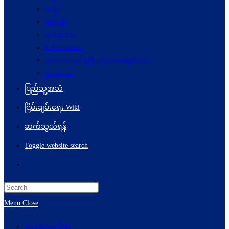
ကဗျာ
ကာတွန်း
အစီရင်ခံစာ
E-Newsletters
သုတေသနနှင့်ဖွံ့ဖြိုးတိုးတက်ရေးဆိုင်ရာ
Acronyms
ပြည်သူ့အသံ
ငြိမ်းချမ်းရေး Wiki
ဆက်သွယ်ရန်
Toggle website search
Menu
Close
မူလစာမျက်နှာ