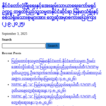
နိုင်ငံတော်လုံခြုံရေးနှင့်အေးချမ်းသာယာရေးကော်မရှင်
ဥက္ကဋ္ဌ တရုတ်ပြည်သူ့သမ္မတနိုင်ငံဆိုင်ရာ မြန်မာသံရုံးနှင့်
စစ်သံရုံးမိသားစုများအား တွေ့ဆုံအမှာစကားပြောကြား
(၂-၉-၂၀၂၅)
September 3, 2025
Search
Search
Recent Posts
ပြည်ထောင်စုသမ္မတမြန်မာနိုင်ငံတော် နိုင်ငံတော်သမ္မတ ဦးမင်း
အောင်လှိုင်ထံသို့ “ဝ”ပြည်သွေးစည်းညီညွတ်ရေးပါတီ(UWSP)မှ
ဒုတိယဥက္ကဋ္ဌ ဦးကျောက်ကော်အန်း ဦးဆောင်သည့် ကိုယ်စားလှယ်
အဖွဲ့က လာရောက်ဂါရဝပြုတွေ့ဆုံ (၄-၈-၂၀၂၆)
NSPNC နှင့် “ဝ” ပြည်သွေးစည်းညီညွတ်ရေးပါတီ (UWSP) တို့
ဒုတိယနေ့တွေ့ဆုံဆွေးနွေး (၄-၈-၂၀၂၆)
NSPNC နှင့် “ဝ” ပြည်သွေးစည်းညီညွတ်ရေးပါတီ (UWSP) တို့
တွေ့ဆုံဆွေးနွေး (၃-၈-၂၀၂၆)