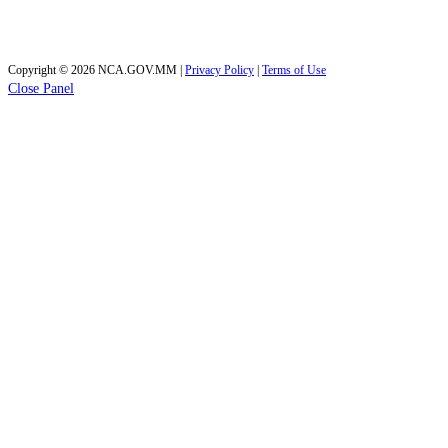
Today's visitors:
35
Total visitors :
40,017
Copyright © 2026 NCA.GOV.MM |
Privacy Policy
|
Terms of Use
Close Panel