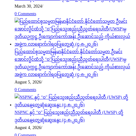
March 30, 2024
/
0 Comments
ပြည်ထောင်စုသမ္မတမြန်မာနိုင်ငံတော် နိုင်ငံတော်သမ္မတ ဦးမင်း
အောင်လှိုင်ထံသို့ “ဝ”ပြည်သွေးစည်းညီညွတ်ရေးပါတီ(UWSP)မှ
ဒုတိယဥက္ကဋ္ဌ ဦးကျောက်ကော်အန်း ဦးဆောင်သည့် ကိုယ်စားလှယ်
အဖွဲ့က လာရောက်ဂါရဝပြုတွေ့ဆုံ (၄-၈-၂၀၂၆)
August 5, 2026
/
0 Comments
NSPNC နှင့် “ဝ” ပြည်သွေးစည်းညီညွတ်ရေးပါတီ (UWSP) တို့
ဒုတိယနေ့တွေ့ဆုံဆွေးနွေး (၄-၈-၂၀၂၆)
August 4, 2026
/
0 Comments