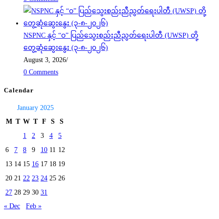
NSPNC နှင့် “ဝ” ပြည်သွေးစည်းညီညွတ်ရေးပါတီ (UWSP) တို့
တွေ့ဆုံဆွေးနွေး (၃-၈-၂၀၂၆)
August 3, 2026
/
0 Comments
Calendar
January 2025
M
T
W
T
F
S
S
1
2
3
4
5
6
7
8
9
10
11
12
13
14
15
16
17
18
19
20
21
22
23
24
25
26
27
28
29
30
31
« Dec
Feb »