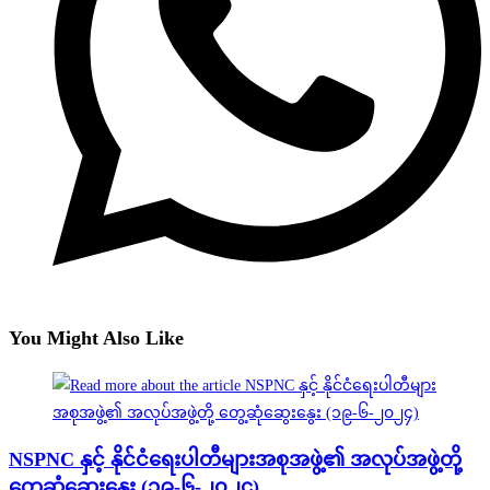
You Might Also Like
NSPNC နှင့် နိုင်ငံရေးပါတီများအစုအဖွဲ့၏ အလုပ်အဖွဲ့တို့
တွေ့ဆုံဆွေးနွေး (၁၉-၆-၂၀၂၄)