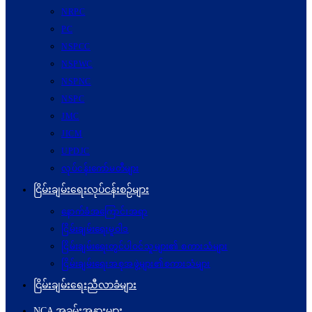
NRPC
PC
NSPCC
NSPWC
NSPNC
NSPC
JMC
JICM
UPDJC
လုပ်ငန်းကော်မတီများ
ငြိမ်းချမ်းရေးလုပ်ငန်းစဉ်များ
နောက်ခံအကြောင်းအရာ
ငြိမ်းချမ်းရေးမူဝါဒ
ငြိမ်းချမ်းရေးတွင်ပါဝင်သူများ၏ စကားသံများ
ငြိမ်းချမ်းရေးအစုအဖွဲ့များ၏စကားသံများ
ငြိမ်းချမ်းရေးညီလာခံများ
NCA အခမ်းအနားများ