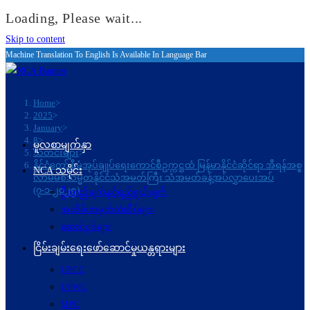
Loading, Please wait...
Skip to content
Machine Translation To English Is Available In Language Bar
Home
>
2025
>
January
>
8
>
မူလစာမျက်နှာ
သတင်းများ
>
နိုင်ငံတော်စီမံအုပ်ချုပ်ရေးကောင်စီဥက္ကဋ္ဌထံ မြန်မာနိုင်ငံဆိုင်ရာ အီရန်အစ္စ
NCA သမိုင်း
လာမ်မစ်သမ္မတနိုင်ငံသံအမတ်ကြီး သံအမတ်ခန့်အပ်လွှာပေးအပ်
(၇-၁-၂၀၂၅)
ဦးတည်ချက်နှင့်ရည်ရွယ်ချက်
အထိမ်းအမှတ်တံဆိပ်များ
ဆောင်ပုဒ်များ
ငြိမ်းချမ်းရေးဖော်‌ဆောင်မှုယန္တရားများ
UPCC
UPWC
MPC