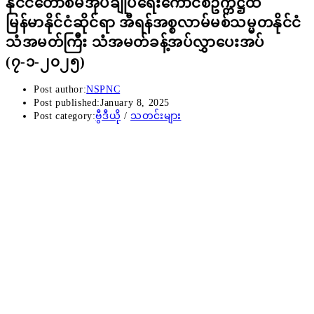
နိုင်ငံတော်စီမံအုပ်ချုပ်ရေးကောင်စီဥက္ကဋ္ဌထံ
မြန်မာနိုင်ငံဆိုင်ရာ အီရန်အစ္စလာမ်မစ်သမ္မတနိုင်ငံ
သံအမတ်ကြီး သံအမတ်ခန့်အပ်လွှာပေးအပ်
(၇-၁-၂၀၂၅)
Post author:
NSPNC
Post published:
January 8, 2025
Post category:
ဗွီဒီယို
/
သတင်းများ