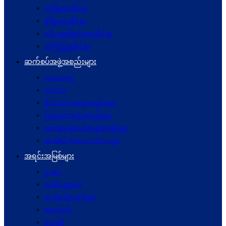
လုံခြုံရေးဆိုင်ရာ
ဖွံဖြိုးရေးဆိုင်ရာ
ပဋိပက္ခ‌ဖြေရှင်းရေးဆိုင်ရာ
ယုံကြည်မှုဆိုင်ရာ
ဆက်စပ်အဖွဲ့အစည်းများ
ကုလသမဂ္ဂ
ASEAN
နိုင်ငံတကာအဖွဲ့အစည်းများ
ပြည်တွင်းအဖွဲ့အစည်းများ
စေတနာ့ဝန်ထမ်းအဖွဲ့အစည်းများ
ဆက်စပ် Website URLs များ
အရင်းအမြစ်များ
ဥပဒေ
အသိပညာပေး
ဆက်စပ်စာအုပ်များ
ဆောင်းပါး
ဝတ္ထုတို