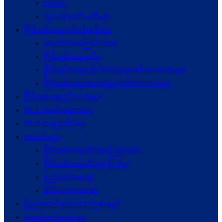
UPDJC
လုပ်ငန်းကော်မတီများ
ငြိမ်းချမ်းရေးလုပ်ငန်းစဉ်များ
နောက်ခံအကြောင်းအရာ
ငြိမ်းချမ်းရေးမူဝါဒ
ငြိမ်းချမ်းရေးတွင်ပါဝင်သူများ၏ စကားသံများ
ငြိမ်းချမ်းရေးအစုအဖွဲ့များ၏စကားသံများ
ငြိမ်းချမ်းရေးညီလာခံများ
NCA အခမ်းအနားများ
NCA စာချုပ်ဆိုင်ရာ
သတင်းများ
ငြိမ်းချမ်းရေးဆိုင်ရာ(ပြည်တွင်း)
ငြိမ်းချမ်းရေးဆိုင်ရာ(ပြည်ပ)
ပြည်တွင်းရေးရာ
နိုင်ငံတကာရေးရာ
ပြည်ထောင်စုသဘောတူစာချုပ်
ဆောင်ရွက်ချက်များ