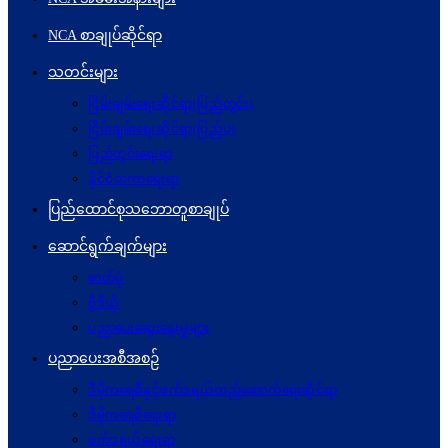
NCA စာချုပ်ဆိုင်ရာ
သတင်းများ
ငြိမ်းချမ်းရေးဆိုင်ရာ(ပြည်တွင်း)
ငြိမ်းချမ်းရေးဆိုင်ရာ(ပြည်ပ)
ပြည်တွင်းရေးရာ
နိုင်ငံတကာရေးရာ
ပြည်ထောင်စုသဘောတူစာချုပ်
ဆောင်ရွက်ချက်များ
ဓာတ်ပုံ
ဗွီဒီယို
ပညာပေးဆွေးနွေးမှုများ
ပညာပေးအစီအစဉ်
ဒီမိုကရေစီနှင့်ဖက်ဒရယ်တည်ဆောက်ရေးဆိုင်ရာ
ဒီမိုကရေစီရေးရာ
ဖက်ဒရယ်ရေးရာ