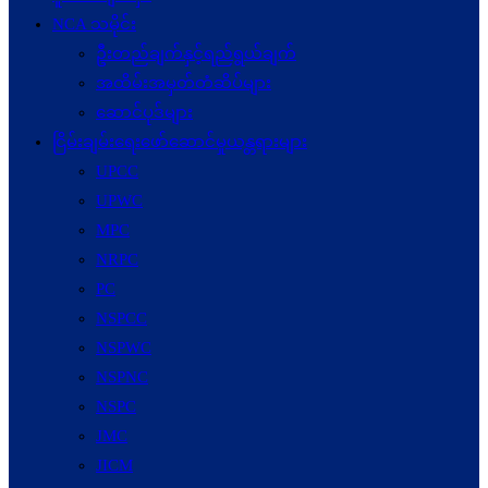
NCA သမိုင်း
ဦးတည်ချက်နှင့်ရည်ရွယ်ချက်
အထိမ်းအမှတ်တံဆိပ်များ
ဆောင်ပုဒ်များ
ငြိမ်းချမ်းရေးဖော်‌ဆောင်မှုယန္တရားများ
UPCC
UPWC
MPC
NRPC
PC
NSPCC
NSPWC
NSPNC
NSPC
JMC
JICM