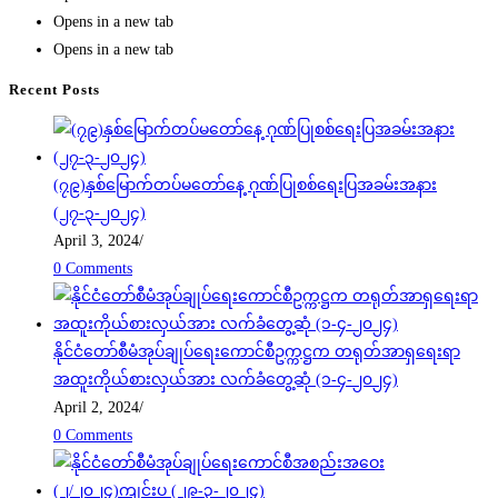
Opens in a new tab
Opens in a new tab
Recent Posts
(၇၉)နှစ်မြောက်တပ်မတော်နေ့ ဂုဏ်ပြုစစ်ရေးပြအခမ်းအနား
(၂၇-၃-၂၀၂၄)
April 3, 2024
/
0 Comments
နိုင်ငံတော်စီမံအုပ်ချုပ်ရေးကောင်စီဥက္ကဋ္ဌက တရုတ်အာရှရေးရာ
အထူးကိုယ်စားလှယ်အား လက်ခံတွေ့ဆုံ (၁-၄-၂၀၂၄)
April 2, 2024
/
0 Comments