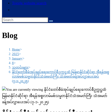
Toggle website search
Blog
Home
>
2025
>
January
>
8
>
သတင်းများ
>
နိုင်ငံတော်စီမံအုပ်ချုပ်ရေးကောင်စီဥက္ကဋ္ဌထံ မြန်မာနိုင်ငံဆိုင်ရာ အီရန်အစ္စ
လာမ်မစ်သမ္မတနိုင်ငံသံအမတ်ကြီး သံအမတ်ခန့်အပ်လွှာပေးအပ်
(၇-၁-၂၀၂၅)