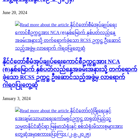
June 20, 2024
နိုင်ငံတော်စီမံအုပ်ချုပ်ရေးကောင်စီဥက္ကဋ္ဌအား NCA
(၈)နှစ်မြောက် နှစ်ပတ်လည်နေ့အခမ်းအနားသို့ တက်ရောက်
ခဲ့သော RCSS ဥက္ကဋ္ဌ ဦးဆောင်သည့်အဖွဲ့မှ လာရောက်
ဂါရဝပြုတွေ့ဆုံ
January 3, 2024