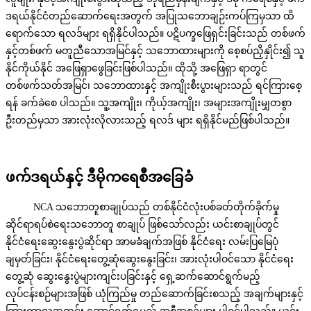
ဒရယ်နိုင်ငံတည်ဆောက်ရေးအတွက် အပြုသဘောချဉ်းကပ်ကြမှသာ ထိ
ရောက်သော ရလဒ်များ ရရှိနိုင်ပါသည်။ ပဋိပက္ခဖြေရှင်းခြင်းသည် တစ်ဖက်
နှင့်တစ်ဖက် မတူညီသောအမြင်နှင့် သဘောထားများကို စေ့စပ်ညှိနှိုင်း၍ သူ
နိုင်ကိုယ်နိုင် အဖြေရှာဖွေခြင်းဖြစ်ပါသည်။ ထိုသို့ အဖြေရှာ ရာတွင်
တစ်ဖက်သတ်အမြင်၊ သဘောထားနှင့် အကျိုးစီးပွားများသည် ရင်ကြားစေ့
ရန် ခက်ခဲစေ ပါသည်။ သူ့အကျိုး၊ ကိုယ့်အကျိုး၊ အများအကျိုးမျှတစွာ
ဦးတည်မှသာ အားလုံးလိုလားသည့် ရလဒ် များ ရရှိနိုင်မည်ဖြစ်ပါသည်။
ဖက်ဒရယ်နှင့် ဒီမိုကရေစီအခြေခံ
NCA သဘောတူစာချုပ်သည် တစ်နိုင်ငံလုံးပစ်ခတ်တိုက်ခိုက်မှု
ဆိုင်ရာရပ်စဲရေးသဘောတူ စာချုပ် ဖြစ်သော်လည်း ယင်းစာချုပ်တွင်
နိုင်ငံရေးဆွေးနွေးပွဲဆိုင်ရာ အာမခံချက်အဖြစ် နိုင်ငံရေး လမ်းပြမြေပုံ
ချမှတ်ခြင်း၊ နိုင်ငံရေးတွေ့ဆုံဆွေးနွေးခြင်း၊ အားလုံးပါဝင်သော နိုင်ငံရေး
တွေ့ဆုံ ဆွေးနွေးပွဲများကျင်းပခြင်းနှင့် ရှေ့ဆက်ဆောင်ရွက်မည့်
လုပ်ငန်းစဉ်များအဖြစ် ယုံကြည်မှု တည်ဆောက်ခြင်းစသည့် အချက်များနှင့်