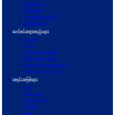
လုံခြုံရေးဆိုင်ရာ
ဖွံဖြိုးရေးဆိုင်ရာ
ပဋိပက္ခ‌ဖြေရှင်းရေးဆိုင်ရာ
ယုံကြည်မှုဆိုင်ရာ
ဆက်စပ်အဖွဲ့အစည်းများ
ကုလသမဂ္ဂ
ASEAN
နိုင်ငံတကာအဖွဲ့အစည်းများ
ပြည်တွင်းအဖွဲ့အစည်းများ
စေတနာ့ဝန်ထမ်းအဖွဲ့အစည်းများ
ဆက်စပ် Website URLs များ
အရင်းအမြစ်များ
ဥပဒေ
အသိပညာပေး
ဆက်စပ်စာအုပ်များ
ဆောင်းပါး
ဝတ္ထုတို