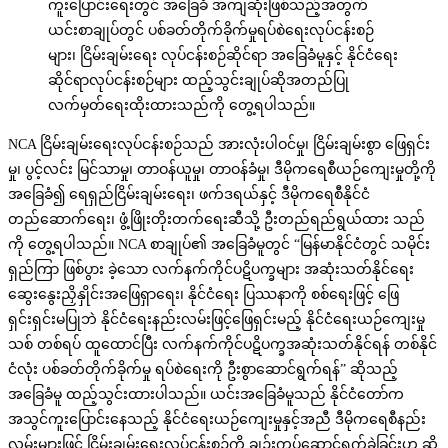
ကူးပြောင်းရေးတွင် အခြေခံ အကျဆုံးဖြစ်သည့်အတွက်
ယင်းစာချုပ်တွင် ပစ်ခတ်တိုက်ခိုက်မှုရပ်စဲရေးလုပ်ငန်းစဉ်
များ၊ ငြိမ်းချမ်းရေး လုပ်ငန်းစဉ်ဆိုင်ရာ အခြေခံမူနှင့် နိုင်ငံရေး
ဆိုင်ရာလုပ်ငန်းစဉ်များ ထည့်သွင်းချုပ်ဆိုအတည်ပြု
လက်မှတ်ရေးထိုးထားသည်ကို တွေ့ရပါသည်။
NCA ငြိမ်းချမ်းရေးလုပ်ငန်းစဉ်သည် အားလုံးပါဝင်မှု၊ ငြိမ်းချမ်းစွာ ဖြေရှင်း
မှု၊ ပွင့်လင်း မြင်သာမှု၊ တာဝန်ယူမှု၊ တာဝန်ခံမှု၊ ဒီမိုကရေစီယဉ်ကျေးမှုတို့ကို
အခြေခံ၍ ရေရှည်ငြိမ်းချမ်းရေး၊ ဖက်ဒရယ်နှင့် ဒီမိုကရေစီနိုင်ငံ
တည်ဆောက်ရေး၊ ဖွံ့ဖြိုးတိုးတက်ရေးဆီသို့ ဦးတည်ရည်ရွယ်ထား သည်
ကို တွေ့ရပါသည်။ NCA စာချုပ်၏ အခြေခံမူတွင် “မြန်မာနိုင်ငံတွင် သမိုင်း
ရှည်ကြာ ဖြစ်ပွား ခဲ့သော လက်နက်ကိုင်ပဋိပက္ခများ အဆုံးသတ်နိုင်ရေး
ဆွေးနွေးညှိနှိုင်းအဖြေရှာရေး၊ နိုင်ငံရေး ပြဿနာကို စစ်ရေးဖြင့် ဖြေ
ရှင်းရှင်းမပြုဘဲ နိုင်ငံရေးနည်းလမ်းဖြင့်ဖြေရှင်းမည့် နိုင်ငံရေးယဉ်ကျေးမှု
သစ် တစ်ရပ် ထူထောင်ပြီး လက်နက်ကိုင်ပဋိပက္ခအဆုံးသတ်နိုင်ရန် တစ်နိုင်
ငံလုံး ပစ်ခတ်တိုက်ခိုက်မှု ရပ်စဲရေးကို ဦးစွာဆောင်ရွက်ရန်” ဆိုသည့်
အခြေခံမူ ထည့်သွင်းထားပါသည်။ ယင်းအခြေခံမူသည် နိုင်ငံတော်က
အသွင်ကူးပြောင်းနေသည့် နိုင်ငံရေးယဉ်ကျေးမှုနှင့်အညီ ဒီမိုကရေစီနည်း
လမ်းများဖြင့် ငြိမ်းချမ်းရေးလုပ်ငန်းစဉ်ကို ချဉ်းကပ်ဆောင်ရွက်ခဲ့ခြင်းဟု ဆို