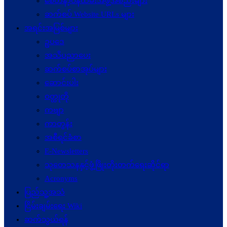
စေတနာ့ဝန်ထမ်းအဖွဲ့အစည်းများ
ဆက်စပ် Website URLs များ
အရင်းအမြစ်များ
ဥပဒေ
အသိပညာပေး
ဆက်စပ်စာအုပ်များ
ဆောင်းပါး
ဝတ္ထုတို
ကဗျာ
ကာတွန်း
အစီရင်ခံစာ
E-Newsletters
သုတေသနနှင့်ဖွံ့ဖြိုးတိုးတက်ရေးဆိုင်ရာ
Acronyms
ပြည်သူ့အသံ
ငြိမ်းချမ်းရေး Wiki
ဆက်သွယ်ရန်