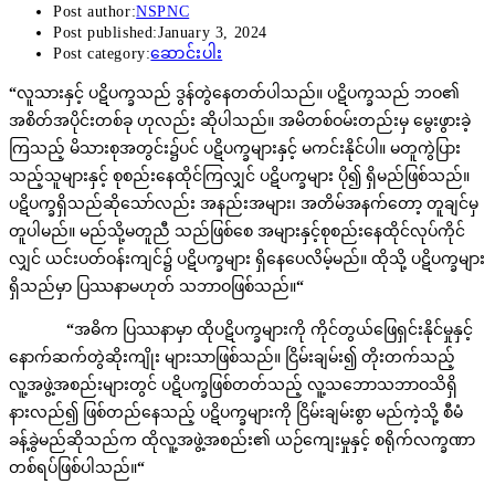
Post author:
NSPNC
Post published:
January 3, 2024
Post category:
ဆောင်းပါး
“
လူသားနှင့် ပဋိပက္ခသည် ဒွန်တွဲနေတတ်ပါသည်။ ပဋိပက္ခသည် ဘဝ၏
အစိတ်အပိုင်းတစ်ခု ဟုလည်း ဆိုပါသည်။ အမိတစ်ဝမ်းတည်းမှ မွေးဖွားခဲ့
ကြသည့် မိသားစုအတွင်း၌ပင် ပဋိပက္ခများနှင့် မကင်းနိုင်ပါ။ မတူကွဲပြား
သည့်သူများနှင့် စုစည်းနေထိုင်ကြလျှင် ပဋိပက္ခများ ပို၍ ရှိမည်ဖြစ်သည်။
ပဋိပက္ခရှိသည်ဆိုသော်လည်း အနည်းအများ၊ အတိမ်အနက်တော့ တူချင်မှ
တူပါမည်။ မည်သို့မတူညီ သည်ဖြစ်စေ အများနှင့်စုစည်းနေထိုင်လုပ်ကိုင်
လျှင် ယင်းပတ်ဝန်းကျင်၌ ပဋိပက္ခများ ရှိနေပေလိမ့်မည်။ ထိုသို့ ပဋိပက္ခများ
ရှိသည်မှာ ပြဿနာမဟုတ် သဘာဝဖြစ်သည်။
“
“
အဓိက ပြဿနာမှာ ထိုပဋိပက္ခများကို ကိုင်တွယ်ဖြေရှင်းနိုင်မှုနှင့်
နောက်ဆက်တွဲဆိုးကျိုး များသာဖြစ်သည်။ ငြိမ်းချမ်း၍ တိုးတက်သည့်
လူ့အဖွဲ့အစည်းများတွင် ပဋိပက္ခဖြစ်တတ်သည့် လူ့သဘောသဘာဝသိရှိ
နားလည်၍ ဖြစ်တည်နေသည့် ပဋိပက္ခများကို ငြိမ်းချမ်းစွာ မည်ကဲ့သို့ စီမံ
ခန့်ခွဲမည်ဆိုသည်က ထိုလူ့အဖွဲ့အစည်း၏ ယဉ်ကျေးမှုနှင့် စရိုက်လက္ခဏာ
တစ်ရပ်ဖြစ်ပါသည်။
“