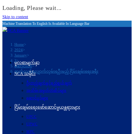
Loading, Please wait...
Skip to content
Machine Translation To English Is Available In Language Bar
Home
>
2024
>
January
>
3
>
မူလစာမျက်နှာ
ဆောင်းပါး
>
ဆက်လက်လျှောက်လှမ်းရဦးမည့် ငြိမ်းချမ်းရေးခရီး
NCA သမိုင်း
ဦးတည်ချက်နှင့်ရည်ရွယ်ချက်
အထိမ်းအမှတ်တံဆိပ်များ
ဆောင်ပုဒ်များ
ငြိမ်းချမ်းရေးဖော်‌ဆောင်မှုယန္တရားများ
UPCC
UPWC
MPC