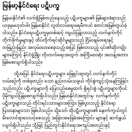
မြန်မာ့နိုင်ငံရေး ပဋိပက္ခ
မြန်မာနိုင်ငံ၏ လက်ရှိဖြစ်တည်နေသည့် ပဋိပက္ခများ၏ မြစ်ဖျားခံရာသည်
ယခုမှမဟုတ်ပါ။ မြန်မာနိုင်ငံ လွတ်လပ်ရေးမရမီကပင် စတင်အမြစ်တွယ်ခဲ့
ပါသည်။ နိုင်ငံရေးပဋိပက္ခမှတစ်ဆင့် ကျယ်ပြန့်လာသည့် လက်နက်ကိုင်
တိုက်ခိုက်မှုများနှင့် ထိပ်တိုက်ရင်ဆိုင်မှုများသည် ငြိမ်းချမ်းရေးနှင့်
တဖြည်းဖြည်း အလှမ်းဝေးစေခဲ့သည့်အပြင် ဖြစ်လာသည့် ၎င်း၏ဆိုးကျိုး
များကြောင့် နိုင်ငံဖွံ့ဖြိုး တိုးတက်ရေးအတွက် အကြီးမားဆုံး အဟန့်အတား
ဖြစ်စေလျက်ရှိပါသည်။
ထို့အပြင် နိုင်ငံရေးပဋိပက္ခများ ဖြေရှင်းရာတွင် လက်နက်ကိုင်
လမ်းစဉ်ကို တစ်ခုတည်း သော နည်းလမ်းသဖွယ် ကိုင်စွဲကျင့်သုံးနေကြခြင်း
သည်လည်း ပဋိပက္ခများကို ပြေလည်စေမှုထက် ရှိရင်းစွဲ ပဋိပက္ခများကိုပင်
ပိုမိုကျယ်ပြန့်စေလျက်ရှိပါသည်။ မြန်မာနိုင်ငံအတွင်းမှ လက်နက်ကိုင်
ပဋိပက္ခများသည် တိုင်းရင်းသားများအကြား ဖြစ်ပွားသည့် နိုင်ငံရေး
ပြဿနာများသာ ဖြစ်ပါသည်။ သို့သော် ထိုပဋိပက္ခများ၏ နောက်ကွယ်တွင်
မီးလောင်ရာလေပင့်စေသည့် အခြားအခြေခံအကြောင်း များနှင့် ဆက်နွှယ်
လျက်ရှိပါသည်။ သို့ဖြင့် ပြည်တွင်းနိုင်ငံရေးအကျပ်အတည်းနှင့်