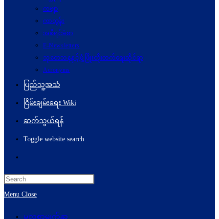
ကဗျာ
ကာတွန်း
အစီရင်ခံစာ
E-Newsletters
သုတေသနနှင့်ဖွံ့ဖြိုးတိုးတက်ရေးဆိုင်ရာ
Acronyms
ပြည်သူ့အသံ
ငြိမ်းချမ်းရေး Wiki
ဆက်သွယ်ရန်
Toggle website search
Menu
Close
မူလစာမျက်နှာ