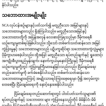
နိုင်ပါသည်။
သဘောထားအမျိုးမျိုး
NCA လုပ်ငန်းစဉ်များနှင့်ပတ်သက်၍ မတူညီသော အမြင်များနှင့်
သဘောထားများလည်း ရှိခဲ့ကြပါသည်။ မတူညီသောအမြင်နှင့်
သဘောထားတို့ကို အပြန်အလှန် လေးစားကြရသည်မှာ ဒီမိုကရေစီ
ယဉ်ကျေးမှုတစ်ရပ်ဖြစ်ပါသည်။ သို့သော် တစ်ဖက်သတ်ဆန်သော အမြင်
ကွဲပြားမှုနှင့် သဘောထားများသည် ပဋိပက္ခဆိုင်ရာ သဘောထားကွဲလွဲမှုများ
ပိုမိုကွာဟစေခဲ့ပါသည်။ ထို့အပြင် မတူညီသော ရပ်တည်ချက်နှင့် ရှုထောင့်၊
အကျိုးစီးပွားရည်မှန်းချက်၊ နောက်ကွယ်မှနှောင်ကြိုးနှင့် ဒီမိုကရေစီ
ယဉ်ကျေးမှုတို့တွင် ကွဲပြားမှုကြီးမားနေခြင်းသည်လည်း ငြိမ်းချမ်းရေး
တည်ဆောက်မှုကို ခက်ခဲစေနိုင်ပါသည်။ တစ်ဖက်သတ်ဆန်သော
သဘောထားများကြောင့် အမျိုးသားရင်ကြားစေ့ရေးမှာ ပို၍ အလှမ်းကွာ
ဝေးစေပြီး ငြိမ်းချမ်းရေးကို နှောင့်နှေးစေနိုင်ပါသည်။
ငြိမ်းချမ်းရေးတည်ဆောက်ရာတွင် ပါဝင်ပတ်သက်သူများ၏
ရပ်တည်ချက်နှင့် သဘောထား များ ကွဲပြားနေသည့်တိုင် မိမိနိုင်ငံ၊ မိမိ
လူမျိုး၊ နိုင်ငံ့အကျိုးစီးပွားဆိုသည့် ဘုံရည်မှန်းချက်နှင့် ဒီမို ကရေစီနှင့် ဖက်