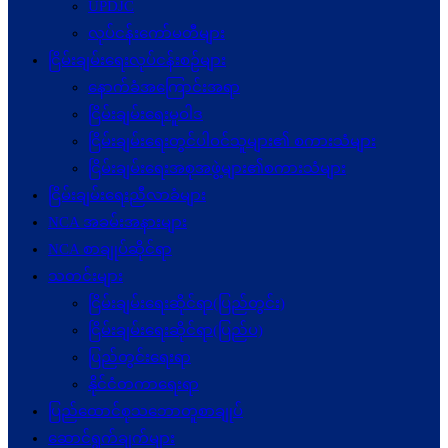
UPDJC
လုပ်ငန်းကော်မတီများ
ငြိမ်းချမ်းရေးလုပ်ငန်းစဉ်များ
နောက်ခံအကြောင်းအရာ
ငြိမ်းချမ်းရေးမူဝါဒ
ငြိမ်းချမ်းရေးတွင်ပါဝင်သူများ၏ စကားသံများ
ငြိမ်းချမ်းရေးအစုအဖွဲ့များ၏စကားသံများ
ငြိမ်းချမ်းရေးညီလာခံများ
NCA အခမ်းအနားများ
NCA စာချုပ်ဆိုင်ရာ
သတင်းများ
ငြိမ်းချမ်းရေးဆိုင်ရာ(ပြည်တွင်း)
ငြိမ်းချမ်းရေးဆိုင်ရာ(ပြည်ပ)
ပြည်တွင်းရေးရာ
နိုင်ငံတကာရေးရာ
ပြည်ထောင်စုသဘောတူစာချုပ်
ဆောင်ရွက်ချက်များ