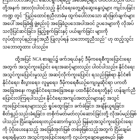
ကြားကာလအတွင်း‌ ဆောင်ရွက်ရမည့် အစီအစဉ်များ ပါဝင်ပါသည်။ ယင်း
တို့အနက် အားလုံးပါဝင်သည့် နိုင်ငံရေးတွေ့ဆုံဆွေးနွေးပွဲများ ကျင်းပခြင်း
ကဏ္ဍ တွင် “ပြည်ထောင်စုညီလာခံမှ ထွက်ပေါ်လာသော ဆုံးဖြတ်ချက်များ
အပေါ် အခြေခံ၍ ဖွဲ့စည်းပုံ အခြေခံဥပဒေအပါအဝင် ဥပဒေများကို လိုအပ်
သလိုပြင်ဆင်ခြင်း၊ ဖြည့်စွက်ခြင်းနှင့် ပယ်ဖျက်ခြင်း များကို
လုပ်ထုံးလုပ်နည်းနှင့်အညီ ပြုလုပ်ရန် သဘောတူညီသည်” ဟု ထည့်သွင်း
သဘောတူထား ပါသည်။
ထို့အပြင် NCA စာချုပ်၌ ဖက်ဒရယ်နှင့် ဒီမိုကရေစီကူးပြောင်းရေး
အတွက် အသွင်ကူးပြောင်း ရေးအဆင့်များလည်း ပါဝင်ပါသည်။ နိုင်ငံရေး
အသွင်ကူးပြောင်းမှုသည် အဆင့်လိုက်ကူးပြောင်း ရသည်ဖြစ်ရာ နိုင်ငံ၏
နိုင်ငံရေး၊ စီးပွားရေး၊ လူမှုရေး၊ ဒီမိုကရေစီယဉ်ကျေးမှုဆိုင်ရာ ပကတိ
အခြေအနေ၊ ကမ္ဘာ့နိုင်ငံရေးအခြေအနေ၊ ပထဝီနိုင်ငံရေးတို့နှင့် ဟန်ချက်ညီ
ပြောင်းလဲကြရပါသည်။ နိုင်ငံရေးအကျပ်အတည်းများနှင့် အသွင်
ကူးပြောင်းရေးများသည် ရှုပ်ထွေးခြင်း၊ ခက်ခဲခြင်း၊ အချိန်ယူရခြင်း၊
စိတ်ရှည်သည်းခံရခြင်း၊ တစိုက်မတ်မတ်လုပ်ဆောင်ခြင်းတို့ လိုအပ်မည်ဖြစ်
ပါသည်။ ငြိမ်းချမ်းရေးတည်ဆောက်မှုသည် မြန်မာ့အသွင်ကူးပြောင်းရေး
ကို ပံ့ပိုးပေးနေသည့် အခြေခံအုတ်မြစ် တစ်ခုဖြစ်သည့်အတွက် ငြိမ်းချမ်း
ရေးရရှိမှသာ အသွင်ကူးပြောင်းရေးကို လွယ်ကူချောမွေ့စေမည် ဖြစ်