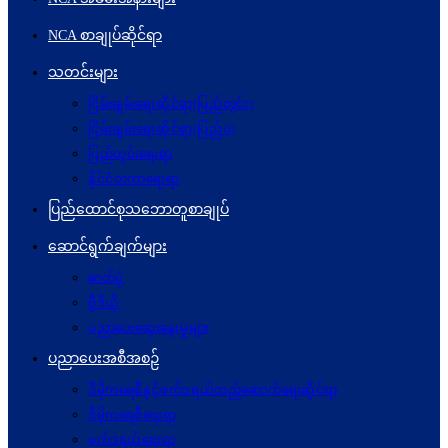
NCA စာချုပ်ဆိုင်ရာ
သတင်းများ
ငြိမ်းချမ်းရေးဆိုင်ရာ(ပြည်တွင်း)
ငြိမ်းချမ်းရေးဆိုင်ရာ(ပြည်ပ)
ပြည်တွင်းရေးရာ
နိုင်ငံတကာရေးရာ
ပြည်ထောင်စုသဘောတူစာချုပ်
ဆောင်ရွက်ချက်များ
ဓာတ်ပုံ
ဗွီဒီယို
ပညာပေးဆွေးနွေးမှုများ
ပညာပေးအစီအစဉ်
ဒီမိုကရေစီနှင့်ဖက်ဒရယ်တည်ဆောက်ရေးဆိုင်ရာ
ဒီမိုကရေစီရေးရာ
ဖက်ဒရယ်ရေးရာ