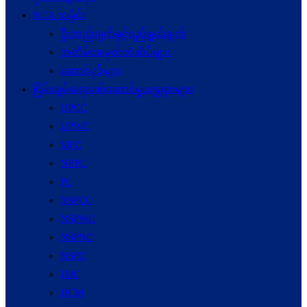
NCA သမိုင်း
ဦးတည်ချက်နှင့်ရည်ရွယ်ချက်
အထိမ်းအမှတ်တံဆိပ်များ
ဆောင်ပုဒ်များ
ငြိမ်းချမ်းရေးဖော်‌ဆောင်မှုယန္တရားများ
UPCC
UPWC
MPC
NRPC
PC
NSPCC
NSPWC
NSPNC
NSPC
JMC
JICM