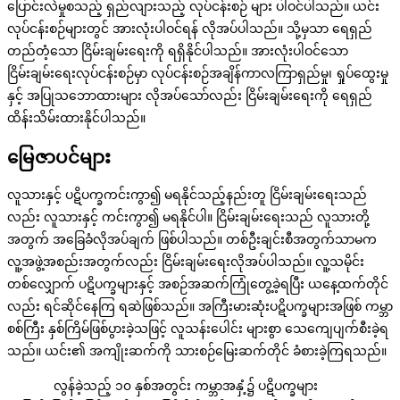
ပြောင်းလဲမှုစသည့် ရှည်လျားသည့် လုပ်ငန်းစဉ် များ ပါဝင်ပါသည်။ ယင်း
လုပ်ငန်းစဉ်များတွင် အားလုံးပါဝင်ရန် လိုအပ်ပါသည်။ သို့မှသာ ရေရှည်
တည်တံ့သော ငြိမ်းချမ်းရေးကို ရရှိနိုင်ပါသည်။ အားလုံးပါဝင်သော
ငြိမ်းချမ်းရေးလုပ်ငန်းစဉ်မှာ လုပ်ငန်းစဉ်အချိန်ကာလကြာရှည်မှု၊ ရှုပ်ထွေးမှု
နှင့် အပြုသဘောထားများ လိုအပ်သော်လည်း ငြိမ်းချမ်းရေးကို ရေရှည်
ထိန်းသိမ်းထားနိုင်ပါသည်။
မြေဇာပင်များ
လူသားနှင့် ပဋိပက္ခကင်းကွာ၍ မရနိုင်သည့်နည်းတူ ငြိမ်းချမ်းရေးသည်
လည်း လူသားနှင့် ကင်းကွာ၍ မရနိုင်ပါ။ ငြိမ်းချမ်းရေးသည် လူသားတို့
အတွက် အခြေခံလိုအပ်ချက် ဖြစ်ပါသည်။ တစ်ဦးချင်းစီအတွက်သာမက
လူ့အဖွဲ့အစည်းအတွက်လည်း ငြိမ်းချမ်းရေးလိုအပ်ပါသည်။ လူ့သမိုင်း
တစ်လျှောက် ပဋိပက္ခများနှင့် အစဉ်အဆက်ကြုံတွေ့ခဲ့ရပြီး ယနေ့ထက်တိုင်
လည်း ရင်ဆိုင်နေကြ ရဆဲဖြစ်သည်။ အကြီးမားဆုံးပဋိပက္ခများအဖြစ် ကမ္ဘာ
စစ်ကြီး နှစ်ကြိမ်ဖြစ်ပွားခဲ့သဖြင့် လူသန်းပေါင်း များစွာ သေကျေပျက်စီးခဲ့ရ
သည်။ ယင်း၏ အကျိုးဆက်ကို သားစဉ်မြေးဆက်တိုင် ခံစားခဲ့ကြရသည်။
လွန်ခဲ့သည့် ၁၀ နှစ်အတွင်း ကမ္ဘာအနှံ့၌ ပဋိပက္ခများ