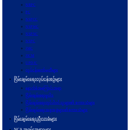
NRPC
PC
NSPCC
NSPWC
NSPNC
NSPC
JMC
JICM
UPDJC
လုပ်ငန်းကော်မတီများ
ငြိမ်းချမ်းရေးလုပ်ငန်းစဉ်များ
နောက်ခံအကြောင်းအရာ
ငြိမ်းချမ်းရေးမူဝါဒ
ငြိမ်းချမ်းရေးတွင်ပါဝင်သူများ၏ စကားသံများ
ငြိမ်းချမ်းရေးအစုအဖွဲ့များ၏စကားသံများ
ငြိမ်းချမ်းရေးညီလာခံများ
NCA အခမ်းအနားများ