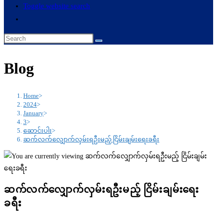
Toggle website search
Blog
Home
>
2024
>
January
>
3
>
ဆောင်းပါး
>
ဆက်လက်လျှောက်လှမ်းရဦးမည့် ငြိမ်းချမ်းရေးခရီး
ဆက်လက်လျှောက်လှမ်းရဦးမည့် ငြိမ်းချမ်းရေး
ခရီး