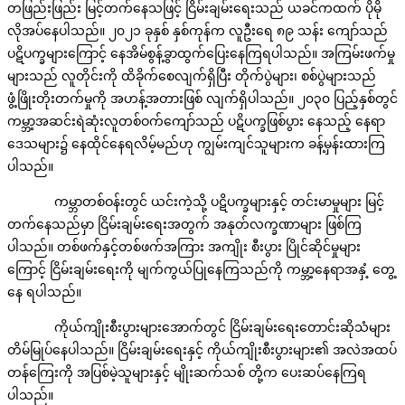
တဖြည်းဖြည်း မြင့်တက်နေသဖြင့် ငြိမ်းချမ်းရေးသည် ယခင်ကထက် ပိုမို
လိုအပ်နေပါသည်။ ၂၀၂၁ ခုနှစ် နှစ်ကုန်က လူဦးရေ ၈၉ သန်း ကျော်သည်
ပဋိပက္ခများကြောင့် နေအိမ်စွန့်ခွာထွက်ပြေးနေကြရပါသည်။ အကြမ်းဖက်မှု
များသည် လူတိုင်းကို ထိခိုက်စေလျက်ရှိပြီး တိုက်ပွဲများ၊ စစ်ပွဲများသည်
ဖွံ့ဖြိုးတိုးတက်မှုကို အဟန့်အတားဖြစ် လျက်ရှိပါသည်။ ၂၀၃၀ ပြည့်နှစ်တွင်
ကမ္ဘာ့အဆင်းရဲဆုံးလူတစ်ဝက်ကျော်သည် ပဋိပက္ခဖြစ်ပွား နေသည့် နေရာ
ဒေသများ၌ နေထိုင်နေရလိမ့်မည်ဟု ကျွမ်းကျင်သူများက ခန့်မှန်းထားကြ
ပါသည်။
ကမ္ဘာတစ်ဝန်းတွင် ယင်းကဲ့သို့ ပဋိပက္ခများနှင့် တင်းမာမှုများ မြင့်
တက်နေသည်မှာ ငြိမ်းချမ်းရေးအတွက် အနုတ်လက္ခဏာများ ဖြစ်ကြ
ပါသည်။ တစ်ဖက်နှင့်တစ်ဖက်အကြား အကျိုး စီးပွား ပြိုင်ဆိုင်မှုများ
ကြောင့် ငြိမ်းချမ်းရေးကို မျက်ကွယ်ပြုနေကြသည်ကို ကမ္ဘာ့နေရာအနှံ့ တွေ့
နေ ရပါသည်။
ကိုယ်ကျိုးစီးပွားများအောက်တွင် ငြိမ်းချမ်းရေးတောင်းဆိုသံများ
တိမ်မြုပ်နေပါသည်။ ငြိမ်းချမ်းရေးနှင့် ကိုယ်ကျိုးစီးပွားများ၏ အလဲအထပ်
တန်ကြေးကို အပြစ်မဲ့သူများနှင့် မျိုးဆက်သစ် တို့က ပေးဆပ်နေကြရ
ပါသည်။