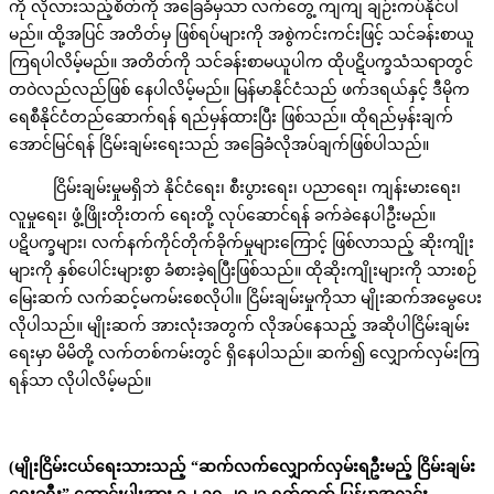
ကို လိုလားသည့်စိတ်ကို အခြေခံမှသာ လက်တွေ့ ကျကျ ချဉ်းကပ်နိုင်ပါ
မည်။ ထို့အပြင် အတိတ်မှ ဖြစ်ရပ်များကို အစွဲကင်းကင်းဖြင့် သင်ခန်းစာယူ
ကြရပါလိမ့်မည်။ အတိတ်ကို သင်ခန်းစာမယူပါက ထိုပဋိပက္ခသံသရာတွင်
တဝဲလည်လည်ဖြစ် နေပါလိမ့်မည်။ မြန်မာနိုင်ငံသည် ဖက်ဒရယ်နှင့် ဒီမိုက
ရေစီနိုင်ငံတည်ဆောက်ရန် ရည်မှန်ထားပြီး ဖြစ်သည်။ ထိုရည်မှန်းချက်
အောင်မြင်ရန် ငြိမ်းချမ်းရေးသည် အခြေခံလိုအပ်ချက်ဖြစ်ပါသည်။
ငြိမ်းချမ်းမှုမရှိဘဲ နိုင်ငံရေး၊ စီးပွားရေး၊ ပညာရေး၊ ကျန်းမားရေး၊
လူမှုရေး၊ ဖွံ့ဖြိုးတိုးတက် ရေးတို့ လုပ်ဆောင်ရန် ခက်ခဲနေပါဦးမည်။
ပဋိပက္ခများ၊ လက်နက်ကိုင်တိုက်ခိုက်မှုများကြောင့် ဖြစ်လာသည့် ဆိုးကျိုး
များကို နှစ်ပေါင်းများစွာ ခံစားခဲ့ရပြီးဖြစ်သည်။ ထိုဆိုးကျိုးများကို သားစဉ်
မြေးဆက် လက်ဆင့်မကမ်းစေလိုပါ။ ငြိမ်းချမ်းမှုကိုသာ မျိုးဆက်အမွေပေး
လိုပါသည်။ မျိုးဆက် အားလုံးအတွက် လိုအပ်နေသည့် အဆိုပါငြိမ်းချမ်း
ရေးမှာ မိမိတို့ လက်တစ်ကမ်းတွင် ရှိနေပါသည်။ ဆက်၍ လျှောက်လှမ်းကြ
ရန်သာ လိုပါလိမ့်မည်။
(မျိုးငြိမ်းငယ်ရေးသားသည့် “ဆက်လက်လျှောက်လှမ်းရဦးမည့် ငြိမ်းချမ်း