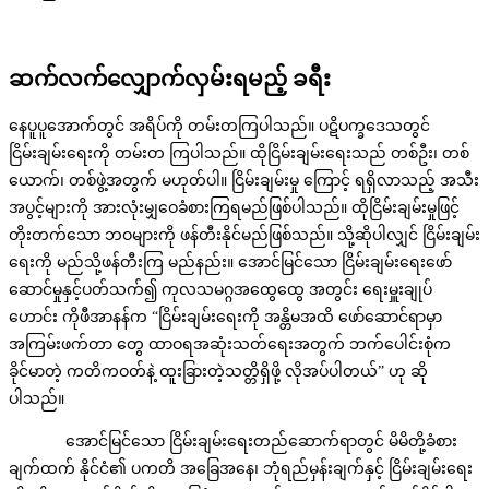
ဆက်လက်လျှောက်လှမ်းရမည့် ခရီး
နေပူပူအောက်တွင် အရိပ်ကို တမ်းတကြပါသည်။ ပဋိပက္ခဒေသတွင်
ငြိမ်းချမ်းရေးကို တမ်းတ ကြပါသည်။ ထိုငြိမ်းချမ်းရေးသည် တစ်ဦး၊ တစ်
ယောက်၊ တစ်ဖွဲ့အတွက် မဟုတ်ပါ။ ငြိမ်းချမ်းမှု ကြောင့် ရရှိလာသည့် အသီး
အပွင့်များကို အားလုံးမျှဝေခံစားကြရမည်ဖြစ်ပါသည်။ ထိုငြိမ်းချမ်းမှုဖြင့်
တိုးတက်သော ဘဝများကို ဖန်တီးနိုင်မည်ဖြစ်သည်။ သို့ဆိုပါလျှင် ငြိမ်းချမ်း
ရေးကို မည်သို့ဖန်တီးကြ မည်နည်း။ အောင်မြင်သော ငြိမ်းချမ်းရေးဖော်
ဆောင်မှုနှင့်ပတ်သက်၍ ကုလသမဂ္ဂအထွေထွေ အတွင်း ရေးမှူးချုပ်
ဟောင်း ကိုဖီအာနန်က “ငြိမ်းချမ်းရေးကို အန္တိမအထိ ဖော်ဆောင်ရာမှာ
အကြမ်းဖက်တာ တွေ ထာဝရအဆုံးသတ်ရေးအတွက် ဘက်ပေါင်းစုံက
ခိုင်မာတဲ့ ကတိကဝတ်နဲ့ ထူးခြားတဲ့သတ္တိရှိဖို့ လိုအပ်ပါတယ်” ဟု ဆို
ပါသည်။
အောင်မြင်သော ငြိမ်းချမ်းရေးတည်ဆောက်ရာတွင် မိမိတို့ခံစား
ချက်ထက် နိုင်ငံ၏ ပကတိ အခြေအနေ၊ ဘုံရည်မှန်းချက်နှင့် ငြိမ်းချမ်းရေး