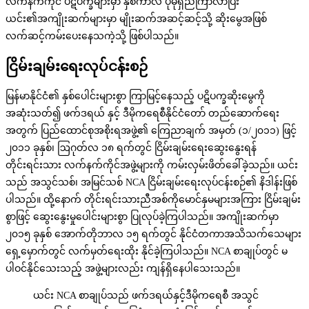
လက်နက်ကိုင် ပဋိပက္ခများမှာ နှစ်ကာလ ပိုမိုရှည်ကြာလာပြီး
ယင်း၏အကျိုးဆက်များမှာ မျိုးဆက်အဆင့်ဆင့်သို့ ဆိုးမွေအဖြစ်
လက်ဆင့်ကမ်းပေးနေသကဲ့သို့ ဖြစ်ပါသည်။
ငြိမ်းချမ်းရေးလုပ်ငန်းစဉ်
မြန်မာနိုင်ငံ၏ နှစ်ပေါင်းများစွာ ကြာမြင့်နေသည့် ပဋိပက္ခဆိုးမွေကို
အဆုံးသတ်၍ ဖက်ဒရယ် နှင့် ဒီမိုကရေစီနိုင်ငံတော် တည်ဆောက်ရေး
အတွက် ပြည်ထောင်စုအစိုးရအဖွဲ့၏ ကြေညာချက် အမှတ် (၁/၂၀၁၁) ဖြင့်
၂၀၁၁ ခုနှစ်၊ ဩဂုတ်လ ၁၈ ရက်တွင် ငြိမ်းချမ်းရေးဆွေးနွေးရန်
တိုင်းရင်းသား လက်နက်ကိုင်အဖွဲ့များကို ကမ်းလှမ်းဖိတ်ခေါ်ခဲ့သည်။ ယင်း
သည် အသွင်သစ်၊ အမြင်သစ် NCA ငြိမ်းချမ်းရေးလုပ်ငန်းစဉ်၏ နိဒါန်းဖြစ်
ပါသည်။ ထို့နောက် တိုင်းရင်းသားညီအစ်ကိုမောင်နှမများအကြား ငြိမ်းချမ်း
စွာဖြင့် ဆွေးနွေးမှုပေါင်းများစွာ ပြုလုပ်ခဲ့ကြပါသည်။ အကျိုးဆက်မှာ
၂၀၁၅ ခုနှစ် အောက်တိုဘာလ ၁၅ ရက်တွင် နိုင်ငံတကာအသိသက်သေများ
ရှေ့မှောက်တွင် လက်မှတ်ရေးထိုး နိုင်ခဲ့ကြပါသည်။ NCA စာချုပ်တွင် မ
ပါဝင်နိုင်သေးသည့် အဖွဲ့များလည်း ကျန်ရှိနေပါသေးသည်။
ယင်း NCA စာချုပ်သည် ဖက်ဒရယ်နှင့်ဒီမိုကရေစီ အသွင်