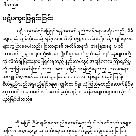
ပါသည်။
ပဋိပက္ခဖြေရှင်းခြင်း
ပဋိပက္ခတစ်ရပ်ဖြေရှင်းရန်အတွက် နည်းလမ်းများစွာရှိပါသည်။ မိမိ
ရွေးချယ်ကျင့်သုံးသည့် နည်းလမ်းကိုလိုက်၍ ကောင်းကျိုး၊ ဆိုးကျိုးရလဒ်
များကွဲပြားစေပါသည်။ ပြဿနာ၏ အတိမ်အနက်၊ အခြေအနေ၊ ပါဝင်
ပတ်သက်သူများ၊ ၎င်းတို့၏ အကျိုးစီးပွားဆက်နွှယ်မှုနှင့် ရည်မှန်းချက်တို့
ကို လိုက်၍ ပြဿနာဖြေရှင်းရသည့် နည်းလမ်းနှင့် အချိန်ကာလကြာရှည်မှု
တို့ ကွာခြားတတ်ကြပါသည်။ အထူးသဖြင့် အမြစ်စွဲနေသည့် ပြဿနာများ၊
အကျိုးစီးပွားပတ်သက်သူ များပြားပါက ကာလကြာရှည် လေ့ရှိကြပြီး
စိတ်ရှည်သည်းခံမှု၊ ညှိနှိုင်းရမှု၊ ကျွမ်းကျင်မှု၊ ယုံကြည်မှုတည်ဆောက်နိုင်မှု
နှင့် တစ်စိုက် မတ်မတ်လုပ်ဆောင်မှုဆိုသည့် အခြေခံအချက်များစွာ လိုအပ်
မည်ဖြစ်ပါသည်။
ထို့အပြင် ငြိမ်းချမ်းရေးတည်ဆောက်မှုသည် ပါဝင်ပတ်သက်သူများ
အကြား ဆွေးနွေးမှု၊ ဆက်ဆံရေးတည်ဆောက်မှုနှင့် အဖွဲ့အစည်းပြုပြင်