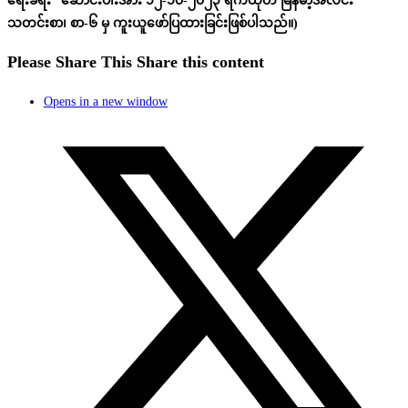
ရေးခရီး” ဆောင်းပါးအား ၁၂-၁၀-၂၀၂၃ ရက်ထုတ် မြန်မာ့အလင်း
သတင်းစာ၊ စာ-၆ မှ ကူးယူဖော်ပြထားခြင်းဖြစ်ပါသည်။)
Please Share This
Share this content
Opens in a new window