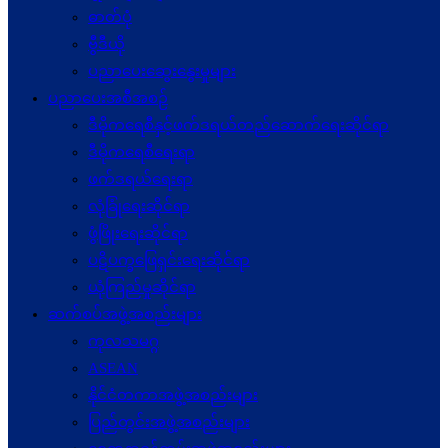
ဓာတ်ပုံ
ဗွီဒီယို
ပညာပေးဆွေးနွေးမှုများ
ပညာပေးအစီအစဉ်
ဒီမိုကရေစီနှင့်ဖက်ဒရယ်တည်ဆောက်ရေးဆိုင်ရာ
ဒီမိုကရေစီရေးရာ
ဖက်ဒရယ်ရေးရာ
လုံခြုံရေးဆိုင်ရာ
ဖွံဖြိုးရေးဆိုင်ရာ
ပဋိပက္ခ‌ဖြေရှင်းရေးဆိုင်ရာ
ယုံကြည်မှုဆိုင်ရာ
ဆက်စပ်အဖွဲ့အစည်းများ
ကုလသမဂ္ဂ
ASEAN
နိုင်ငံတကာအဖွဲ့အစည်းများ
ပြည်တွင်းအဖွဲ့အစည်းများ