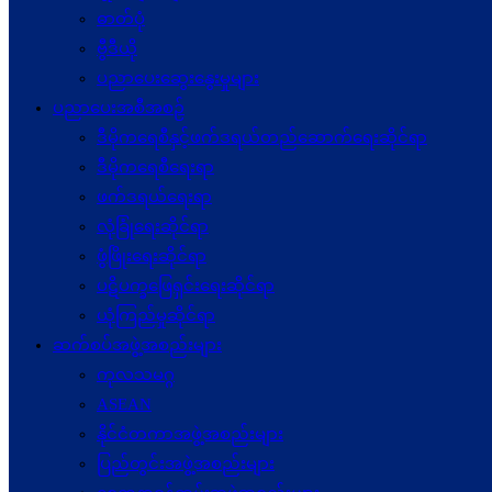
ဓာတ်ပုံ
ဗွီဒီယို
ပညာပေးဆွေးနွေးမှုများ
ပညာပေးအစီအစဉ်
ဒီမိုကရေစီနှင့်ဖက်ဒရယ်တည်ဆောက်ရေးဆိုင်ရာ
ဒီမိုကရေစီရေးရာ
ဖက်ဒရယ်ရေးရာ
လုံခြုံရေးဆိုင်ရာ
ဖွံဖြိုးရေးဆိုင်ရာ
ပဋိပက္ခ‌ဖြေရှင်းရေးဆိုင်ရာ
ယုံကြည်မှုဆိုင်ရာ
ဆက်စပ်အဖွဲ့အစည်းများ
ကုလသမဂ္ဂ
ASEAN
နိုင်ငံတကာအဖွဲ့အစည်းများ
ပြည်တွင်းအဖွဲ့အစည်းများ