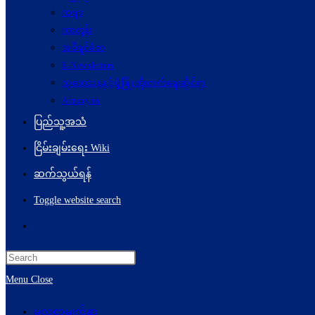
ကဗျာ
ကာတွန်း
အစီရင်ခံစာ
E-Newsletters
သုတေသနနှင့်ဖွံ့ဖြိုးတိုးတက်ရေးဆိုင်ရာ
Acronyms
ပြည်သူ့အသံ
ငြိမ်းချမ်းရေး Wiki
ဆက်သွယ်ရန်
Toggle website search
Menu
Close
မူလစာမျက်နှာ