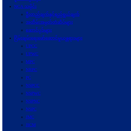
NCA သမိုင်း
ဦးတည်ချက်နှင့်ရည်ရွယ်ချက်
အထိမ်းအမှတ်တံဆိပ်များ
ဆောင်ပုဒ်များ
ငြိမ်းချမ်းရေးဖော်‌ဆောင်မှုယန္တရားများ
UPCC
UPWC
MPC
NRPC
PC
NSPCC
NSPWC
NSPNC
NSPC
JMC
JICM