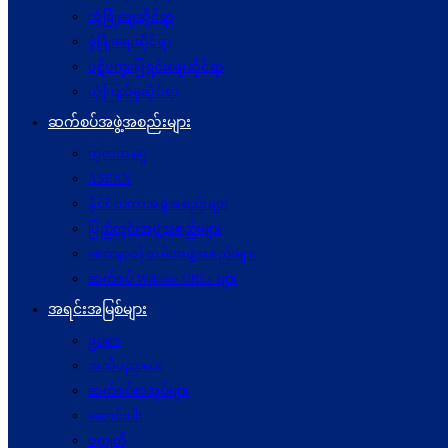
လုံခြုံရေးဆိုင်ရာ
ဖွံဖြိုးရေးဆိုင်ရာ
ပဋိပက္ခ‌ဖြေရှင်းရေးဆိုင်ရာ
ယုံကြည်မှုဆိုင်ရာ
ဆက်စပ်အဖွဲ့အစည်းများ
ကုလသမဂ္ဂ
ASEAN
နိုင်ငံတကာအဖွဲ့အစည်းများ
ပြည်တွင်းအဖွဲ့အစည်းများ
စေတနာ့ဝန်ထမ်းအဖွဲ့အစည်းများ
ဆက်စပ် Website URLs များ
အရင်းအမြစ်များ
ဥပဒေ
အသိပညာပေး
ဆက်စပ်စာအုပ်များ
ဆောင်းပါး
ဝတ္ထုတို