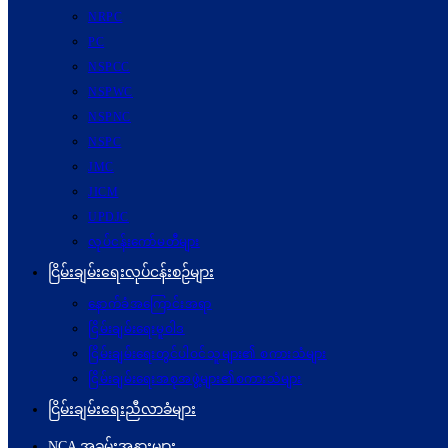
NRPC
PC
NSPCC
NSPWC
NSPNC
NSPC
JMC
JICM
UPDJC
လုပ်ငန်းကော်မတီများ
ငြိမ်းချမ်းရေးလုပ်ငန်းစဉ်များ
နောက်ခံအကြောင်းအရာ
ငြိမ်းချမ်းရေးမူဝါဒ
ငြိမ်းချမ်းရေးတွင်ပါဝင်သူများ၏ စကားသံများ
ငြိမ်းချမ်းရေးအစုအဖွဲ့များ၏စကားသံများ
ငြိမ်းချမ်းရေးညီလာခံများ
NCA အခမ်းအနားများ