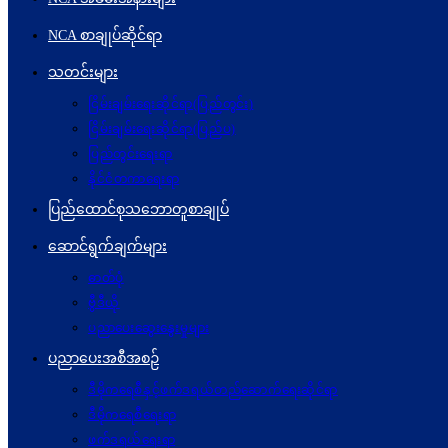
NCA စာချုပ်ဆိုင်ရာ
သတင်းများ
ငြိမ်းချမ်းရေးဆိုင်ရာ(ပြည်တွင်း)
ငြိမ်းချမ်းရေးဆိုင်ရာ(ပြည်ပ)
ပြည်တွင်းရေးရာ
နိုင်ငံတကာရေးရာ
ပြည်ထောင်စုသဘောတူစာချုပ်
ဆောင်ရွက်ချက်များ
ဓာတ်ပုံ
ဗွီဒီယို
ပညာပေးဆွေးနွေးမှုများ
ပညာပေးအစီအစဉ်
ဒီမိုကရေစီနှင့်ဖက်ဒရယ်တည်ဆောက်ရေးဆိုင်ရာ
ဒီမိုကရေစီရေးရာ
ဖက်ဒရယ်ရေးရာ