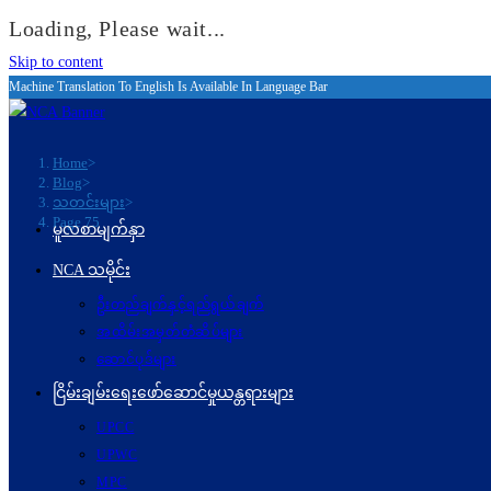
Loading, Please wait...
Skip to content
Machine Translation To English Is Available In Language Bar
Home
>
Blog
>
သတင်းများ
>
Page 75
မူလစာမျက်နှာ
NCA သမိုင်း
ဦးတည်ချက်နှင့်ရည်ရွယ်ချက်
အထိမ်းအမှတ်တံဆိပ်များ
ဆောင်ပုဒ်များ
ငြိမ်းချမ်းရေးဖော်‌ဆောင်မှုယန္တရားများ
UPCC
UPWC
MPC