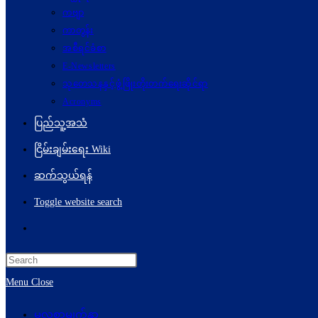
ကဗျာ
ကာတွန်း
အစီရင်ခံစာ
E-Newsletters
သုတေသနနှင့်ဖွံ့ဖြိုးတိုးတက်ရေးဆိုင်ရာ
Acronyms
ပြည်သူ့အသံ
ငြိမ်းချမ်းရေး Wiki
ဆက်သွယ်ရန်
Toggle website search
Menu
Close
မူလစာမျက်နှာ