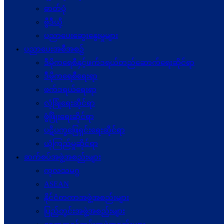
ဓာတ်ပုံ
ဗွီဒီယို
ပညာပေးဆွေးနွေးမှုများ
ပညာပေးအစီအစဉ်
ဒီမိုကရေစီနှင့်ဖက်ဒရယ်တည်ဆောက်ရေးဆိုင်ရာ
ဒီမိုကရေစီရေးရာ
ဖက်ဒရယ်ရေးရာ
လုံခြုံရေးဆိုင်ရာ
ဖွံဖြိုးရေးဆိုင်ရာ
ပဋိပက္ခ‌ဖြေရှင်းရေးဆိုင်ရာ
ယုံကြည်မှုဆိုင်ရာ
ဆက်စပ်အဖွဲ့အစည်းများ
ကုလသမဂ္ဂ
ASEAN
နိုင်ငံတကာအဖွဲ့အစည်းများ
ပြည်တွင်းအဖွဲ့အစည်းများ