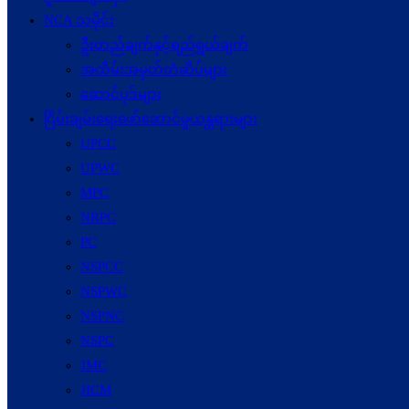
NCA သမိုင်း
ဦးတည်ချက်နှင့်ရည်ရွယ်ချက်
အထိမ်းအမှတ်တံဆိပ်များ
ဆောင်ပုဒ်များ
ငြိမ်းချမ်းရေးဖော်‌ဆောင်မှုယန္တရားများ
UPCC
UPWC
MPC
NRPC
PC
NSPCC
NSPWC
NSPNC
NSPC
JMC
JICM