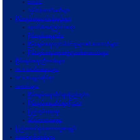
UPDJC
လုပ်ငန်းကော်မတီများ
ငြိမ်းချမ်းရေးလုပ်ငန်းစဉ်များ
နောက်ခံအကြောင်းအရာ
ငြိမ်းချမ်းရေးမူဝါဒ
ငြိမ်းချမ်းရေးတွင်ပါဝင်သူများ၏ စကားသံများ
ငြိမ်းချမ်းရေးအစုအဖွဲ့များ၏စကားသံများ
ငြိမ်းချမ်းရေးညီလာခံများ
NCA အခမ်းအနားများ
NCA စာချုပ်ဆိုင်ရာ
သတင်းများ
ငြိမ်းချမ်းရေးဆိုင်ရာ(ပြည်တွင်း)
ငြိမ်းချမ်းရေးဆိုင်ရာ(ပြည်ပ)
ပြည်တွင်းရေးရာ
နိုင်ငံတကာရေးရာ
ပြည်ထောင်စုသဘောတူစာချုပ်
ဆောင်ရွက်ချက်များ