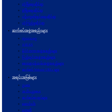
လုံခြုံရေးဆိုင်ရာ
ဖွံဖြိုးရေးဆိုင်ရာ
ပဋိပက္ခ‌ဖြေရှင်းရေးဆိုင်ရာ
ယုံကြည်မှုဆိုင်ရာ
ဆက်စပ်အဖွဲ့အစည်းများ
ကုလသမဂ္ဂ
ASEAN
နိုင်ငံတကာအဖွဲ့အစည်းများ
ပြည်တွင်းအဖွဲ့အစည်းများ
စေတနာ့ဝန်ထမ်းအဖွဲ့အစည်းများ
ဆက်စပ် Website URLs များ
အရင်းအမြစ်များ
ဥပဒေ
အသိပညာပေး
ဆက်စပ်စာအုပ်များ
ဆောင်းပါး
ဝတ္ထုတို