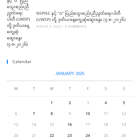
NSPNC နှင့် “ဝ” ပြည်သွေးစည်းညီညွတ်ရေးပါတီ
(UWSP) တို့ ဒုတိယနေ့တွေ့ဆုံဆွေးနွေး (၄-၈-၂၀၂၆)
AUGUST 4, 2026
/
0 COMMENTS
Calendar
JANUARY 2025
M
T
W
T
F
S
S
1
2
3
4
5
6
7
8
9
10
11
12
13
14
15
16
17
18
19
20
21
22
23
24
25
26