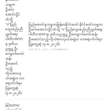
ပြည်ထောင်စုသမ္မတမြန်မာနိုင်ငံတော် နိုင်ငံတော်သမ္မတ
ဦးမင်းအောင်လှိုင်ထံသို့ “ဝ”ပြည်သွေးစည်းညီညွတ်ရေး
ပါတီ(UWSP)မှ ဒုတိယဥက္ကဋ္ဌ ဦးကျောက်ကော်အန်း
ဦးဆောင်သည့် ကိုယ်စားလှယ်အဖွဲ့က လာရောက်ဂါရဝ
ပြုတွေ့ဆုံ (၄-၈-၂၀၂၆)
AUGUST 5, 2026
/
0 COMMENTS