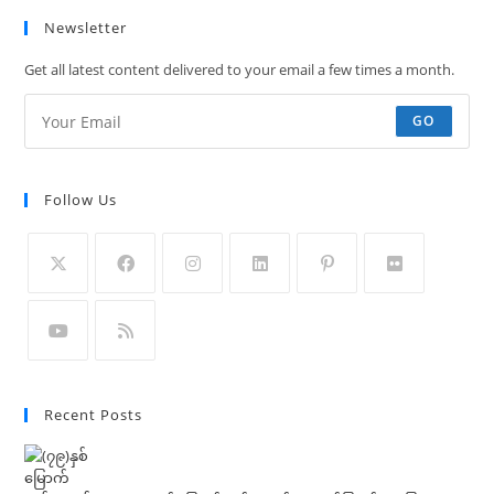
Newsletter
Get all latest content delivered to your email a few times a month.
GO
Follow Us
Opens
Opens
Opens
Opens
Opens
Opens
in
in
in
in
in
in
a
a
a
a
a
a
Opens
Opens
new
new
new
new
new
new
in
in
Recent Posts
tab
tab
tab
tab
tab
tab
a
a
new
new
tab
tab