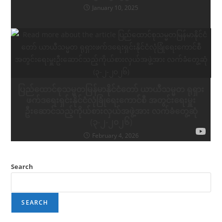
January 10, 2025
ပြည်ထောင်စုသမ္မတမြန်မာနိုင်ငံတော် ယာယီသမ္မတ ရုရှား
ဖက်ဒရေးရှင်းနိုင်ငံလုံခြုံရေးကောင်စီ အတွင်းရေးမှူး
ဦးဆောင်သည့်ကိုယ်စားလှယ်အဖွဲ့အား လက်ခံတွေ့ဆုံ
(၃-၂-၂၀၂၆)
February 4, 2026
Search
SEARCH