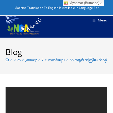
Skip
Myanmar (Burmese)
Machine Translation To English Is Available In Language Bar
to
content
Menu
Blog
>
2025
>
January
>
7
>
သတင်းများ
>
AA အဖွဲ့၏ အကြမ်းဖက်လုပ်ရပ