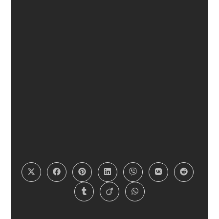
AA အဖွဲ့၏ အကြမ်းဖက်လုပ်ရပ်များ
အား အဖွဲ့အစည်းအသီးသီးမှ ရှုတ်ချ
ကြောင်း သဘောထားထုတ်ပြန်
(၃၀-၁၂-၂၀၂၄)
Post
Post
NSPNC
January 7, 2025
author:
published:
Post
ဗွီဒီယို
/
သတင်းများ
category:
SHARE
PLEASE SHARE THIS
THIS
CONTENT
Opens
Opens
Opens
Opens
Opens
Opens
Opens
in
in
in
in
in
in
in
a
a
a
a
a
a
a
Opens
Opens
Opens
new
new
new
new
new
new
new
in
in
in
window
window
window
window
window
window
window
a
a
a
new
new
new