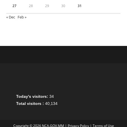
27
28
29
30
31
« Dec
Feb »
Today's visitors:
34
Total visitors :
40,134
Copyright © 2026 NCA.GOV.MM |
Privacy Policy
|
Terms of Use