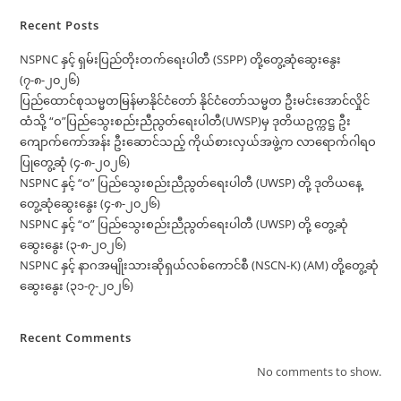
Recent Posts
NSPNC နှင့် ရှမ်းပြည်တိုးတက်ရေးပါတီ (SSPP) တို့တွေ့ဆုံဆွေးနွေး
(၇-၈-၂၀၂၆)
ပြည်ထောင်စုသမ္မတမြန်မာနိုင်ငံတော် နိုင်ငံတော်သမ္မတ ဦးမင်းအောင်လှိုင်
ထံသို့ “ဝ”ပြည်သွေးစည်းညီညွတ်ရေးပါတီ(UWSP)မှ ဒုတိယဥက္ကဋ္ဌ ဦး
ကျောက်ကော်အန်း ဦးဆောင်သည့် ကိုယ်စားလှယ်အဖွဲ့က လာရောက်ဂါရဝ
ပြုတွေ့ဆုံ (၄-၈-၂၀၂၆)
NSPNC နှင့် “ဝ” ပြည်သွေးစည်းညီညွတ်ရေးပါတီ (UWSP) တို့ ဒုတိယနေ့
တွေ့ဆုံဆွေးနွေး (၄-၈-၂၀၂၆)
NSPNC နှင့် “ဝ” ပြည်သွေးစည်းညီညွတ်ရေးပါတီ (UWSP) တို့ တွေ့ဆုံ
ဆွေးနွေး (၃-၈-၂၀၂၆)
NSPNC နှင့် နာဂအမျိုးသားဆိုရှယ်လစ်ကောင်စီ (NSCN-K) (AM) တို့တွေ့ဆုံ
ဆွေးနွေး (၃၁-၇-၂၀၂၆)
Recent Comments
No comments to show.