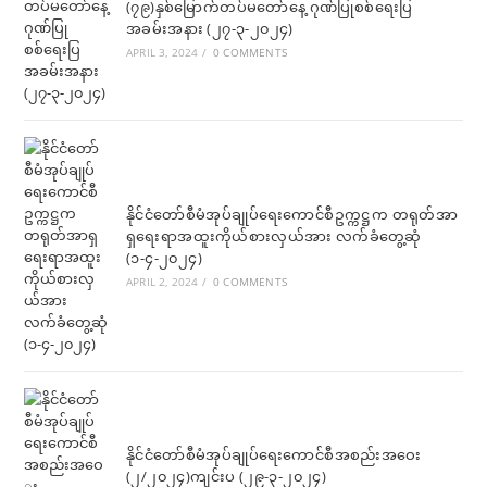
(၇၉)နှစ်မြောက်တပ်မတော်နေ့ ဂုဏ်ပြုစစ်ရေးပြ
အခမ်းအနား (၂၇-၃-၂၀၂၄)
APRIL 3, 2024
/
0 COMMENTS
နိုင်ငံတော်စီမံအုပ်ချုပ်ရေးကောင်စီဥက္ကဋ္ဌက တရုတ်အာ
ရှရေးရာအထူးကိုယ်စားလှယ်အား လက်ခံတွေ့ဆုံ
(၁-၄-၂၀၂၄)
APRIL 2, 2024
/
0 COMMENTS
နိုင်ငံတော်စီမံအုပ်ချုပ်ရေးကောင်စီအစည်းအဝေး
(၂/၂၀၂၄)ကျင်းပ (၂၉-၃-၂၀၂၄)