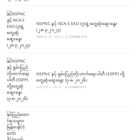
NSPNC နှင့် NCA-S EAO (၇)ဖွဲ့ တွေ့ဆုံဆွေးနွေး
(၂၈-၃-၂၀၂၄)
MARCH 30, 2024
/
0 COMMENTS
NSPNC နှင့် ရှမ်းပြည်တိုးတက်ရေးပါတီ (SSPP) တို့
တွေ့ဆုံဆွေးနွေး (၇-၈-၂၀၂၆)
AUGUST 7, 2026
/
0 COMMENTS