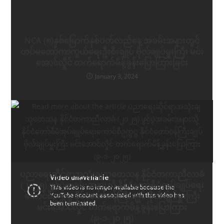
window
window
window
YOU MIGHT ALSO LIKE
NCA (၈)နှစ်မြောက်နှစ်ပတ်လည်နေ့ အခမ်းအနားတွင်
တပ်မတော်ကာကွယ်ရေးဦးစီးချုပ် ဗိုလ်ချုပ်မှူးကြီး မင်း
အောင်လှိုင် တက်ရောက်မိန့်ခွန်းပြောကြားခြင်း
January 3, 2024
ပညာရေးဆိုင်ရာအသုံးချသုတေသန နိုင်ငံတကာညီလာခံ
(၂၀၂၅) ဖွင့်ပွဲအခမ်းအနားသို့ နိုင်ငံတော်စီမံအုပ်ချုပ်ရေး
ကောင်စီဥက္ကဋ္ဌ နိုင်ငံတော်ဝန်ကြီးချုပ် ဗိုလ်ချုပ်မှူးကြီး
မင်းအောင်လှိုင် တက်ရောက်မိန့်ခွန်းပြောကြား
(၉-၁-၂၀၂၅)