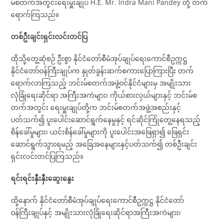
မ်စတက်အတွင်းရေးမှူးချုပ် H.E. Mr. Indra Mani Pandey တို့ တက်
ရောက်ကြသည်။
တစ်ဦးချင်းရှင်းလင်းတင်ပြ
ထိုသို့တွေ့ဆုံစဉ် ဦးစွာ နိုင်ငံတော်စီမံအုပ်ချုပ်ရေးကောင်စီဥက္ကဋ္ဌ
နိုင်ငံတော်ဝန်ကြီးချုပ်က နှုတ်ခွန်းဆက်စကားပြောကြားပြီး တက်
ရောက်လာကြသည့် ဘင်းမ်စတက်အဖွဲ့ဝင်နိုင်ငံများမှ အမျိုးသား
လုံခြုံရေးဆိုင်ရာ အကြီးအကဲများ၊ ကိုယ်စားလှယ်များနှင့် ဘင်းမ်စ
တက်အတွင်း ရေးမှူးချုပ်တို့က ဘင်းမ်စတက်အဖွဲ့အစည်းနှင့်
ပတ်သက်၍ ပူးပေါင်းဆောင်ရွက်နေမှုနှင့် ရင်ဆိုင်ကြုံတွေ့နေရသည့်
စိန်ခေါ်မှုများ၊ ယင်းစိန်ခေါ်မှုများကို ပူးပေါင်းအဖြေရှာ၍ ဖြေရှင်း
ဆောင်ရွက်သွားရမည့် အခြေအနေများနှင့်ပတ်သက်၍ တစ်ဦးချင်း
ရှင်းလင်းတင်ပြကြသည်။
ရင်းရင်းနှီးနှီးဆွေးနွေး
ထို့နောက် နိုင်ငံတော်စီမံအုပ်ချုပ်ရေးကောင်စီဥက္ကဋ္ဌ နိုင်ငံတော်
ဝန်ကြီးချုပ်နှင့် အမျိုးသားလုံခြုံရေးဆိုင်ရာအကြီးအကဲများ၊