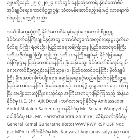
ချုပ်တို့သည် ၂၅-၇-၂၀၂၄ ရက်တွင် နေပြည်တော်ရှိ နိုင်ငံတော်စီမံ
အုပ်ချုပ်ရေးကောင်စီဥက္ကဋ္ဌရုံး သံတမန်ဆောင်ဧည့်ခန်းမ၌ လာရောက်
ဂါရဝပြု တွေ့ဆုံသည်။
အဆိုပါတွေ့ဆုံပွဲသို့ နိုင်ငံတော်စီမံအုပ်ချုပ်ရေးကောင်စီဥက္ကဋ္ဌ
နိုင်ငံတော်ဝန်ကြီးချုပ်နှင့်အတူ ကောင်စီတွဲဖက်အတွင်းရေးမှူး ဒုတိယ
ဗိုလ်ချုပ်ကြီး ရဲဝင်းဦး၊ ပြည်ထဲရေးဝန်ကြီးဌာန ပြည်ထောင်စုဝန်ကြီး
ဒုတိယဗိုလ်ချုပ်ကြီး ရာပြည့်၊ ဒုတိယဝန်ကြီးချုပ်နှင့် နိုင်ငံခြားရေး
ဝန်ကြီးဌာန ပြည်ထောင်စုဝန်ကြီး ဦးသန်းဆွေ၊ နိုင်ငံတော်စီမံအုပ်ချုပ်
ရေးကောင်စီဥက္ကဋ္ဌရုံးဝန်ကြီးဌာန (၁) ပြည်ထောင်စုဝန်ကြီး ဗိုလ်ချုပ်
ကြီး မိုးအောင်၊ စိုက်ပျိုးရေး၊ မွေးမြူရေးနှင့်ဆည်မြောင်းဝန်ကြီးဌာန
ပြည်ထောင်စုဝန်ကြီး ဦးမင်းနောင်နှင့် တာဝန်ရှိသူများတက်ရောက်ကြ
ပြီး အမျိုးသားလုံခြုံရေးဆိုင်ရာ အကြီးအကဲများဖြစ်ကြသည့် အိန္ဒိယ
နိုင်ငံမှ H.E. Shri Ajit Doval ၊ ဘင်္ဂလားဒေ့ရှ်နိုင်ငံမှ Ambassador
Abdul Motaleb Sarker ၊ ဘူတန်နိုင်ငံမှ Mr. Sonam Wangyel ၊ နီ
ပေါနိုင်ငံမှ H.E. Mr. Harishchandra Ghimire ၊ သီရိလင်္ကာနိုင်ငံမှ
General Kamal Gunaratne (Retd) WWV RWP RSP USP Ndc
psc MPhil ၊ ထိုင်းနိုင်ငံမှ Ms. Kanyarat Angkanavisalya နှင့် ဘင်း