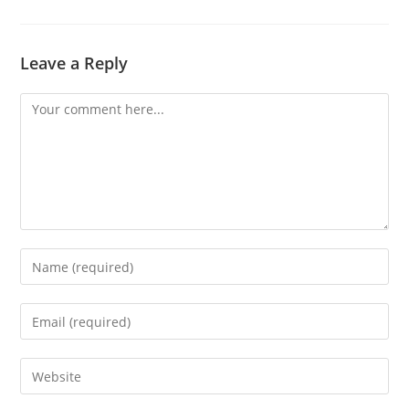
Leave a Reply
Comment
Enter
your
name
Enter
or
your
username
email
Enter
to
address
your
comment
to