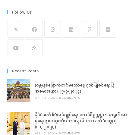
Follow Us
Opens
Opens
Opens
Opens
Opens
Opens
in
in
in
in
in
in
a
a
a
a
a
a
Opens
Opens
new
new
new
new
new
new
in
in
Recent Posts
tab
tab
tab
tab
tab
tab
a
a
new
new
(၇၉)နှစ်မြောက်တပ်မတော်နေ့ ဂုဏ်ပြုစစ်ရေးပြ
tab
tab
အခမ်းအနား (၂၇-၃-၂၀၂၄)
APRIL 3, 2024
/
0 COMMENTS
နိုင်ငံတော်စီမံအုပ်ချုပ်ရေးကောင်စီဥက္ကဋ္ဌက တရုတ်အာ
ရှရေးရာအထူးကိုယ်စားလှယ်အား လက်ခံတွေ့ဆုံ
(၁-၄-၂၀၂၄)
APRIL 2, 2024
/
0 COMMENTS