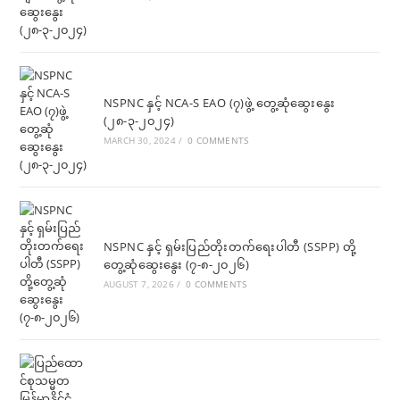
NSPNC နှင့် NCA-S EAO (၇)ဖွဲ့ တွေ့ဆုံဆွေးနွေး
(၂၈-၃-၂၀၂၄)
MARCH 30, 2024
/
0 COMMENTS
NSPNC နှင့် ရှမ်းပြည်တိုးတက်ရေးပါတီ (SSPP) တို့
တွေ့ဆုံဆွေးနွေး (၇-၈-၂၀၂၆)
AUGUST 7, 2026
/
0 COMMENTS