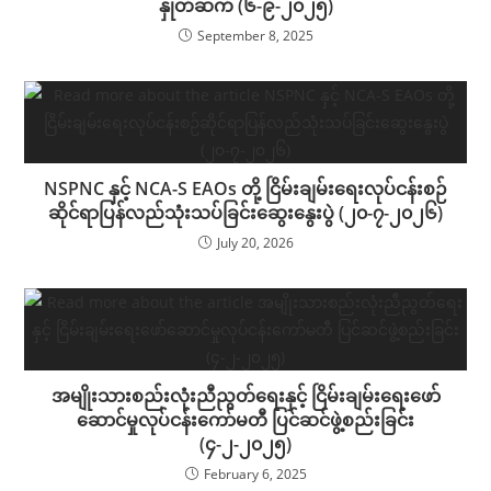
နှုတ်ဆက် (၆-၉-၂၀၂၅)
September 8, 2025
NSPNC နှင့် NCA-S EAOs တို့ ငြိမ်းချမ်းရေးလုပ်ငန်းစဉ်
ဆိုင်ရာပြန်လည်သုံးသပ်ခြင်းဆွေးနွေးပွဲ (၂၀-၇-၂၀၂၆)
July 20, 2026
အမျိုးသားစည်းလုံးညီညွတ်ရေးနှင့် ငြိမ်းချမ်းရေးဖော်
ဆောင်မှုလုပ်ငန်းကော်မတီ ပြင်ဆင်ဖွဲ့စည်းခြင်း
(၄-၂-၂၀၂၅)
February 6, 2025