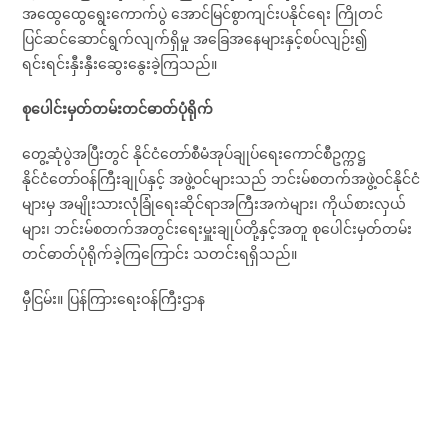
အထွေထွေရွေးကောက်ပွဲ အောင်မြင်စွာကျင်းပနိုင်ရေး ကြိုတင်
ပြင်ဆင်ဆောင်ရွက်လျက်ရှိမှု အခြေအနေများနှင့်စပ်လျဉ်း၍
ရင်းရင်းနှီးနှီးဆွေးနွေးခဲ့ကြသည်။
စုပေါင်းမှတ်တမ်းတင်ဓာတ်ပုံရိုက်
တွေ့ဆုံပွဲအပြီးတွင် နိုင်ငံတော်စီမံအုပ်ချုပ်ရေးကောင်စီဥက္ကဋ္ဌ
နိုင်ငံတော်ဝန်ကြီးချုပ်နှင့် အဖွဲ့ဝင်များသည် ဘင်းမ်စတက်အဖွဲ့ဝင်နိုင်ငံ
များမှ အမျိုးသားလုံခြုံရေးဆိုင်ရာအကြီးအကဲများ၊ ကိုယ်စားလှယ်
များ၊ ဘင်းမ်စတက်အတွင်းရေးမှူးချုပ်တို့နှင့်အတူ စုပေါင်းမှတ်တမ်း
တင်ဓာတ်ပုံရိုက်ခဲ့ကြကြောင်း သတင်းရရှိသည်။
မှီငြမ်း။ ပြန်ကြားရေးဝန်ကြီးဌာန