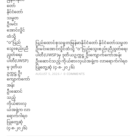
ပြည်ထောင်စုသမ္မတမြန်မာနိုင်ငံတော် နိုင်ငံတော်သမ္မတ
ဦးမင်းအောင်လှိုင်ထံသို့ “ဝ”ပြည်သွေးစည်းညီညွတ်ရေး
ပါတီ(UWSP)မှ ဒုတိယဥက္ကဋ္ဌ ဦးကျောက်ကော်အန်း
ဦးဆောင်သည့် ကိုယ်စားလှယ်အဖွဲ့က လာရောက်ဂါရဝ
ပြုတွေ့ဆုံ (၄-၈-၂၀၂၆)
AUGUST 5, 2026
/
0 COMMENTS