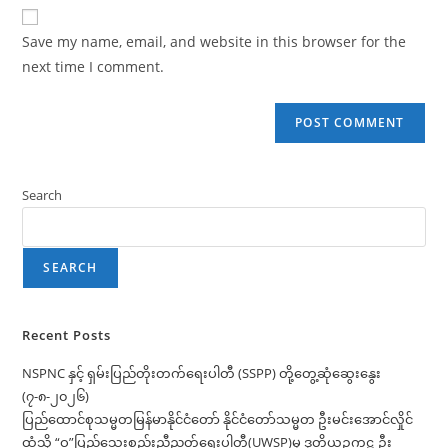
website
comment
URL
Save my name, email, and website in this browser for the
(optional)
next time I comment.
Search
SEARCH
Recent Posts
NSPNC နှင့် ရှမ်းပြည်တိုးတက်ရေးပါတီ (SSPP) တို့တွေ့ဆုံဆွေးနွေး
(၇-၈-၂၀၂၆)
ပြည်ထောင်စုသမ္မတမြန်မာနိုင်ငံတော် နိုင်ငံတော်သမ္မတ ဦးမင်းအောင်လှိုင်
ထံသို့ “ဝ”ပြည်သွေးစည်းညီညွတ်ရေးပါတီ(UWSP)မှ ဒုတိယဥက္ကဋ္ဌ ဦး