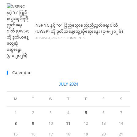
NSPNC နှင့် “ဝ” ပြည်သွေးစည်းညီညွတ်ရေးပါတီ
(UWSP) တို့ ဒုတိယနေ့တွေ့ဆုံဆွေးနွေး (၄-၈-၂၀၂၆)
AUGUST 4, 2026
/
0 COMMENTS
Calendar
JULY 2024
M
T
W
T
F
S
S
1
2
3
4
5
6
7
8
9
10
11
12
13
14
15
16
17
18
19
20
21