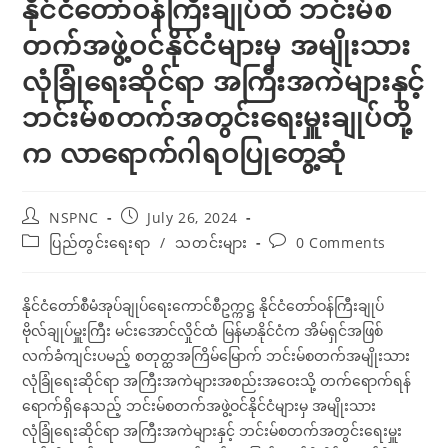
နိုင်ငံတော်ဝန်ကြီးချုပ်ထံ ဘင်းမ်စ
တက်အဖွဲ့ဝင်နိုင်ငံများမှ အမျိုးသား
လုံခြုံရေးဆိုင်ရာ အကြီးအကဲများနှင့်
ဘင်းမ်စတက်အတွင်းရေးမှူးချုပ်တို့
က လာရောက်ဂါရဝပြုတွေ့ဆုံ
Post
Post
NSPNC
July 26, 2024
author:
published:
Post
Post
ပြည်တွင်းရေးရာ
/
သတင်းများ
0 Comments
category:
comments:
နိုင်ငံတော်စီမံအုပ်ချုပ်ရေးကောင်စီဥက္ကဋ္ဌ နိုင်ငံတော်ဝန်ကြီးချုပ်
ဗိုလ်ချုပ်မှူးကြီး မင်းအောင်လှိုင်ထံ မြန်မာနိုင်ငံက အိမ်ရှင်အဖြစ်
လက်ခံကျင်းပမည့် စတုတ္ထအကြိမ်မြောက် ဘင်းမ်စတက်အမျိုးသား
လုံခြုံရေးဆိုင်ရာ အကြီးအကဲများအစည်းအဝေးသို့ တက်ရောက်ရန်
ရောက်ရှိနေသည့် ဘင်းမ်စတက်အဖွဲ့ဝင်နိုင်ငံများမှ အမျိုးသား
လုံခြုံရေးဆိုင်ရာ အကြီးအကဲများနှင့် ဘင်းမ်စတက်အတွင်းရေးမှူး