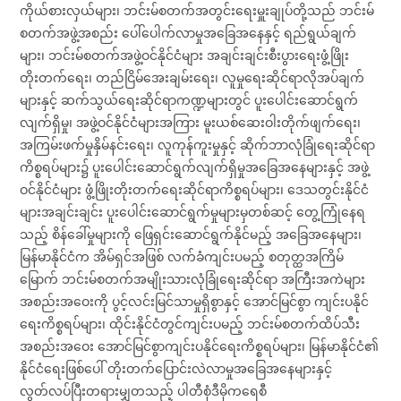
ကိုယ်စားလှယ်များ၊ ဘင်းမ်စတက်အတွင်းရေးမှူးချုပ်တို့သည် ဘင်းမ်
စတက်အဖွဲ့အစည်း ပေါ်ပေါက်လာမှုအခြေအနေနှင့် ရည်ရွယ်ချက်
များ၊ ဘင်းမ်စတက်အဖွဲ့ဝင်နိုင်ငံများ အချင်းချင်းစီးပွားရေးဖွံ့ဖြိုး
တိုးတက်ရေး၊ တည်ငြိမ်အေးချမ်းရေး၊ လူမှုရေးဆိုင်ရာလိုအပ်ချက်
များနှင့် ဆက်သွယ်ရေးဆိုင်ရာကဏ္ဍများတွင် ပူးပေါင်းဆောင်ရွက်
လျက်ရှိမှု၊ အဖွဲ့ဝင်နိုင်ငံများအကြား မူးယစ်ဆေးဝါးတိုက်ဖျက်ရေး၊
အကြမ်းဖက်မှုနှိမ်နင်းရေး၊ လူကုန်ကူးမှုနှင့် ဆိုက်ဘာလုံခြုံရေးဆိုင်ရာ
ကိစ္စရပ်များ၌ ပူးပေါင်းဆောင်ရွက်လျက်ရှိမှုအခြေအနေများနှင့် အဖွဲ့
ဝင်နိုင်ငံများ ဖွံ့ဖြိုးတိုးတက်ရေးဆိုင်ရာကိစ္စရပ်များ၊ ဒေသတွင်းနိုင်ငံ
များအချင်းချင်း ပူးပေါင်းဆောင်ရွက်မှုများမှတစ်ဆင့် တွေ့ကြုံနေရ
သည့် စိန်ခေါ်မှုများကို ဖြေရှင်းဆောင်ရွက်နိုင်မည့် အခြေအနေများ၊
မြန်မာနိုင်ငံက အိမ်ရှင်အဖြစ် လက်ခံကျင်းပမည့် စတုတ္ထအကြိမ်
မြောက် ဘင်းမ်စတက်အမျိုးသားလုံခြုံရေးဆိုင်ရာ အကြီးအကဲများ
အစည်းအဝေးကို ပွင့်လင်းမြင်သာမှုရှိစွာနှင့် အောင်မြင်စွာ ကျင်းပနိုင်
ရေးကိစ္စရပ်များ၊ ထိုင်းနိုင်ငံတွင်ကျင်းပမည့် ဘင်းမ်စတက်ထိပ်သီး
အစည်းအဝေး အောင်မြင်စွာကျင်းပနိုင်ရေးကိစ္စရပ်များ၊ မြန်မာနိုင်ငံ၏
နိုင်ငံရေးဖြစ်ပေါ် တိုးတက်ပြောင်းလဲလာမှုအခြေအနေများနှင့်
လွတ်လပ်ပြီးတရားမျှတသည့် ပါတီစုံဒီမိုကရေစီ