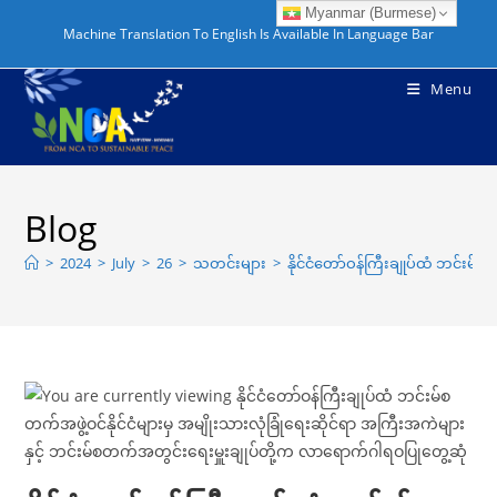
Skip
Myanmar (Burmese)
Machine Translation To English Is Available In Language Bar
to
content
Menu
Blog
>
2024
>
July
>
26
>
သတင်းများ
>
နိုင်ငံတော်ဝန်ကြီးချုပ်ထံ ဘင်းမ်