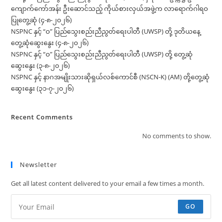
ကျောက်ကော်အန်း ဦးဆောင်သည့် ကိုယ်စားလှယ်အဖွဲ့က လာရောက်ဂါရဝ
ပြုတွေ့ဆုံ (၄-၈-၂၀၂၆)
NSPNC နှင့် “ဝ” ပြည်သွေးစည်းညီညွတ်ရေးပါတီ (UWSP) တို့ ဒုတိယနေ့
တွေ့ဆုံဆွေးနွေး (၄-၈-၂၀၂၆)
NSPNC နှင့် “ဝ” ပြည်သွေးစည်းညီညွတ်ရေးပါတီ (UWSP) တို့ တွေ့ဆုံ
ဆွေးနွေး (၃-၈-၂၀၂၆)
NSPNC နှင့် နာဂအမျိုးသားဆိုရှယ်လစ်ကောင်စီ (NSCN-K) (AM) တို့တွေ့ဆုံ
ဆွေးနွေး (၃၁-၇-၂၀၂၆)
Recent Comments
No comments to show.
Newsletter
Get all latest content delivered to your email a few times a month.
GO