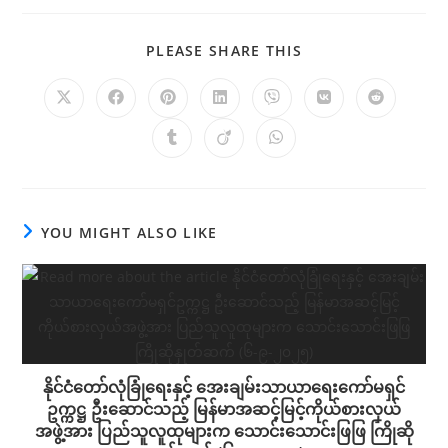
SHARE
PLEASE SHARE THIS
THIS
CONTENT
Opens
Opens
Opens
Opens
Opens
Opens
Opens
in
in
in
in
in
in
in
a
a
a
a
a
a
a
Opens
Opens
Opens
new
new
new
new
new
new
new
in
in
in
window
window
window
window
window
window
window
a
a
a
new
new
new
window
window
window
YOU MIGHT ALSO LIKE
နိုင်ငံတော်လုံခြုံရေးနှင့် အေးချမ်းသာယာရေးကော်မရှင်
ဥက္ကဋ္ဌ ဦးဆောင်သည့် မြန်မာအဆင့်မြင့်ကိုယ်စားလှယ်
အဖွဲ့အား ပြည်သူလူထုများက သောင်းသောင်းဖြဖြ ကြိုဆို