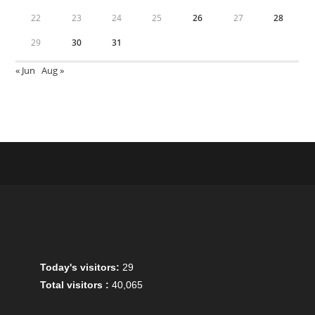
22
23
24
25
26
27
28
29
30
31
« Jun
Aug »
Today's visitors:
29
Total visitors :
40,065