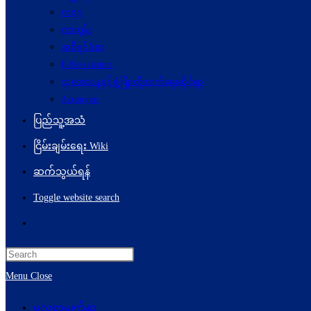
ကဗျာ
ကာတွန်း
အစီရင်ခံစာ
E-Newsletters
သုတေသနနှင့်ဖွံ့ဖြိုးတိုးတက်ရေးဆိုင်ရာ
Acronyms
ပြည်သူ့အသံ
ငြိမ်းချမ်းရေး Wiki
ဆက်သွယ်ရန်
Toggle website search
Menu
Close
မူလစာမျက်နှာ