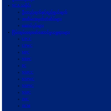
NCA သမိုင်း
ဦးတည်ချက်နှင့်ရည်ရွယ်ချက်
အထိမ်းအမှတ်တံဆိပ်များ
ဆောင်ပုဒ်များ
ငြိမ်းချမ်းရေးဖော်‌ဆောင်မှုယန္တရားများ
UPCC
UPWC
MPC
NRPC
PC
NSPCC
NSPWC
NSPNC
NSPC
JMC
JICM