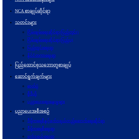
NCA စာချုပ်ဆိုင်ရာ
သတင်းများ
ငြိမ်းချမ်းရေးဆိုင်ရာ(ပြည်တွင်း)
ငြိမ်းချမ်းရေးဆိုင်ရာ(ပြည်ပ)
ပြည်တွင်းရေးရာ
နိုင်ငံတကာရေးရာ
ပြည်ထောင်စုသဘောတူစာချုပ်
ဆောင်ရွက်ချက်များ
ဓာတ်ပုံ
ဗွီဒီယို
ပညာပေးဆွေးနွေးမှုများ
ပညာပေးအစီအစဉ်
ဒီမိုကရေစီနှင့်ဖက်ဒရယ်တည်ဆောက်ရေးဆိုင်ရာ
ဒီမိုကရေစီရေးရာ
ဖက်ဒရယ်ရေးရာ