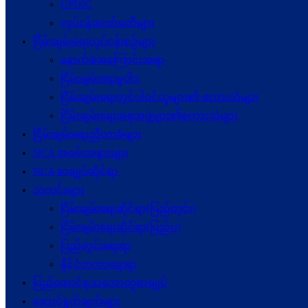
UPDJC
လုပ်ငန်းကော်မတီများ
ငြိမ်းချမ်းရေးလုပ်ငန်းစဉ်များ
နောက်ခံအကြောင်းအရာ
ငြိမ်းချမ်းရေးမူဝါဒ
ငြိမ်းချမ်းရေးတွင်ပါဝင်သူများ၏ စကားသံများ
ငြိမ်းချမ်းရေးအစုအဖွဲ့များ၏စကားသံများ
ငြိမ်းချမ်းရေးညီလာခံများ
NCA အခမ်းအနားများ
NCA စာချုပ်ဆိုင်ရာ
သတင်းများ
ငြိမ်းချမ်းရေးဆိုင်ရာ(ပြည်တွင်း)
ငြိမ်းချမ်းရေးဆိုင်ရာ(ပြည်ပ)
ပြည်တွင်းရေးရာ
နိုင်ငံတကာရေးရာ
ပြည်ထောင်စုသဘောတူစာချုပ်
ဆောင်ရွက်ချက်များ