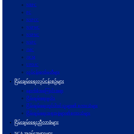
NRPC
PC
NSPCC
NSPWC
NSPNC
NSPC
JMC
JICM
UPDJC
လုပ်ငန်းကော်မတီများ
ငြိမ်းချမ်းရေးလုပ်ငန်းစဉ်များ
နောက်ခံအကြောင်းအရာ
ငြိမ်းချမ်းရေးမူဝါဒ
ငြိမ်းချမ်းရေးတွင်ပါဝင်သူများ၏ စကားသံများ
ငြိမ်းချမ်းရေးအစုအဖွဲ့များ၏စကားသံများ
ငြိမ်းချမ်းရေးညီလာခံများ
NCA အခမ်းအနားများ