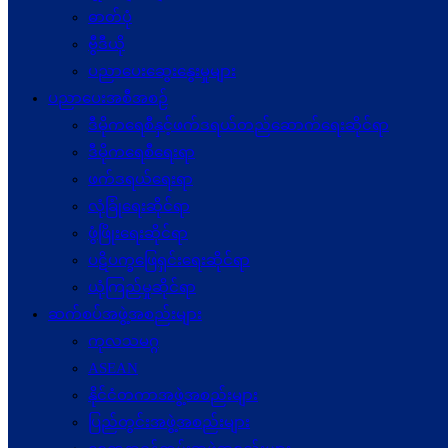
ဓာတ်ပုံ
ဗွီဒီယို
ပညာပေးဆွေးနွေးမှုများ
ပညာပေးအစီအစဉ်
ဒီမိုကရေစီနှင့်ဖက်ဒရယ်တည်ဆောက်ရေးဆိုင်ရာ
ဒီမိုကရေစီရေးရာ
ဖက်ဒရယ်ရေးရာ
လုံခြုံရေးဆိုင်ရာ
ဖွံဖြိုးရေးဆိုင်ရာ
ပဋိပက္ခ‌ဖြေရှင်းရေးဆိုင်ရာ
ယုံကြည်မှုဆိုင်ရာ
ဆက်စပ်အဖွဲ့အစည်းများ
ကုလသမဂ္ဂ
ASEAN
နိုင်ငံတကာအဖွဲ့အစည်းများ
ပြည်တွင်းအဖွဲ့အစည်းများ