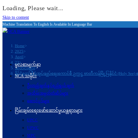
Loading, Please wait...
Skip to content
Machine Translation To English Is Available In Language Bar
Home
>
2025
>
April
>
23
>
မူလစာမျက်နှာ
သတင်းများ
>
နိုင်ငံတော်စီမံအုပ်ချုပ်ရေးကောင်စီ ဥက္ကဋ္ဌ ဗာတီကန်မြို့ပြနိုင်ငံ (Holy
NCA သမိုင်း
ဦးတည်ချက်နှင့်ရည်ရွယ်ချက်
အထိမ်းအမှတ်တံဆိပ်များ
ဆောင်ပုဒ်များ
ငြိမ်းချမ်းရေးဖော်‌ဆောင်မှုယန္တရားများ
UPCC
UPWC
MPC