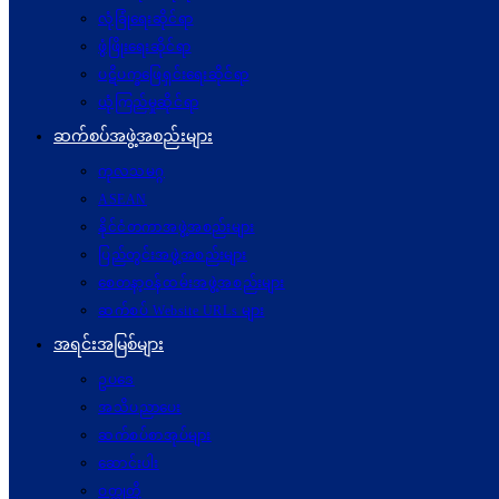
လုံခြုံရေးဆိုင်ရာ
ဖွံဖြိုးရေးဆိုင်ရာ
ပဋိပက္ခ‌ဖြေရှင်းရေးဆိုင်ရာ
ယုံကြည်မှုဆိုင်ရာ
ဆက်စပ်အဖွဲ့အစည်းများ
ကုလသမဂ္ဂ
ASEAN
နိုင်ငံတကာအဖွဲ့အစည်းများ
ပြည်တွင်းအဖွဲ့အစည်းများ
စေတနာ့ဝန်ထမ်းအဖွဲ့အစည်းများ
ဆက်စပ် Website URLs များ
အရင်းအမြစ်များ
ဥပဒေ
အသိပညာပေး
ဆက်စပ်စာအုပ်များ
ဆောင်းပါး
ဝတ္ထုတို