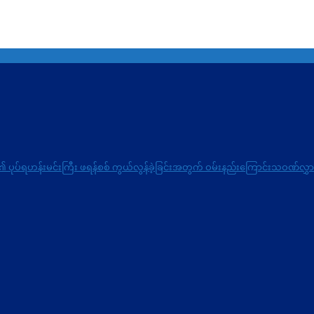
 See) ၏ ပုပ်ရဟန်းမင်းကြီး ဖရန်စစ် ကွယ်လွန်ခဲ့ခြင်းအတွက် ဝမ်းနည်းကြောင်းသဝဏ်လွှ