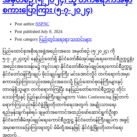
စကားပြောကြား (၅-၇-၂၀၂၄)
Post author:
NSPNC
Post published:
July 8, 2024
Post category:
ပြည်တွင်းရေးရာ
/
သတင်းများ
ပြည်ထောင်စုအစိုးရအဖွဲ့အစည်းအဝေး အမှတ်စဉ် (၅/၂၀၂၄) ကို
၅-၇-၂၀၂၄တွင် နေပြည်တော်ရှိ နိုင်ငံတော်စီမံအုပ်ချုပ်ရေးကောင်စီဥက္ကဋ္ဌရုံး
အစည်းအဝေးခန်းမ၌ ကျင်းပရာ နိုင်ငံတော်စီမံအုပ်ချုပ်ရေးကောင်စီဥက္ကဋ္ဌ
နိုင်ငံတော်ဝန်ကြီးချုပ် ဗိုလ်ချုပ်မှူးကြီး မင်းအောင်လှိုင် တက်ရောက်အမှာ
စကားပြောကြားသည်။အစည်းအဝေးသို့ ပြည်ထောင်စုဝန်ကြီးများနှင့်
တာဝန်ရှိသူများ တက်ရောက်ကြပြီး နေပြည်တော်ကောင်စီဥက္ကဋ္ဌ၊ တိုင်း
ဒေသကြီးနှင့် ပြည်နယ်ဝန်ကြီးချုပ်များက Video Conferencing ဖြင့်တက်
ရောက်ကြသည်။နိုင်ငံဖွံ့ဖြိုးတိုးတက်ရေးအတွက် အမျိုးသားရေး
ရည်မှန်းချက်နှစ်ရပ် ချမှတ်အကောင်အထည်ဖော်ဆောင်ရွက်ဦးစွာ
နိုင်ငံတော်စီမံအုပ်ချုပ်ရေးကောင်စီဥက္ကဋ္ဌ နိုင်ငံတော်ဝန်ကြီးချုပ်က အဖွင့်
အမှာစကားပြောကြားရာတွင် မိမိတို့အနေဖြင့် နိုင်ငံဖွံ့ဖြိုးတိုးတက်ရေး
အတွက်…