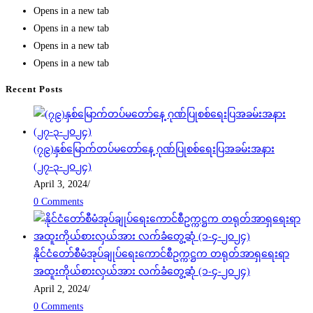
Opens in a new tab
Opens in a new tab
Opens in a new tab
Opens in a new tab
Recent Posts
(၇၉)နှစ်မြောက်တပ်မတော်နေ့ ဂုဏ်ပြုစစ်ရေးပြအခမ်းအနား
(၂၇-၃-၂၀၂၄)
April 3, 2024
/
0 Comments
နိုင်ငံတော်စီမံအုပ်ချုပ်ရေးကောင်စီဥက္ကဋ္ဌက တရုတ်အာရှရေးရာ
အထူးကိုယ်စားလှယ်အား လက်ခံတွေ့ဆုံ (၁-၄-၂၀၂၄)
April 2, 2024
/
0 Comments