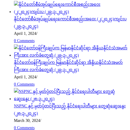
နိုင်ငံတော်စီမံအုပ်ချုပ်ရေးကောင်စီအစည်းအဝေး (၂/၂၀၂၄)ကျင်းပ
(၂၉-၃-၂၀၂၄)
April 1, 2024
/
0 Comments
နိုင်ငံတော်ဝန်ကြီးချုပ်က မြန်မာနိုင်ငံဆိုင်ရာ အိန္ဒိယနိုင်ငံသံအမတ်
ကြီးအား လက်ခံတွေ့ဆုံ (၂၉-၃-၂၀၂၄)
April 1, 2024
/
0 Comments
NSPNC နှင့် မှတ်ပုံတင်ပြီးသည့် နိုင်ငံရေးပါတီများ တွေ့ဆုံဆွေးနွေး
(၂၈-၃-၂၀၂၄)
March 30, 2024
/
0 Comments