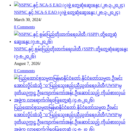
NSPNC နှင့် NCA-S EAO (၇)ဖွဲ့ တွေ့ဆုံဆွေးနွေး (၂၈-၃-၂၀၂၄)
March 30, 2024
/
0 Comments
NSPNC နှင့် ရှမ်းပြည်တိုးတက်ရေးပါတီ (SSPP) တို့တွေ့ဆုံဆွေးနွေး
(၇-၈-၂၀၂၆)
August 7, 2026
/
0 Comments
ပြည်ထောင်စုသမ္မတမြန်မာနိုင်ငံတော် နိုင်ငံတော်သမ္မတ ဦးမင်း
အောင်လှိုင်ထံသို့ “ဝ”ပြည်သွေးစည်းညီညွတ်ရေးပါတီ(UWSP)မှ
ဒုတိယဥက္ကဋ္ဌ ဦးကျောက်ကော်အန်း ဦးဆောင်သည့် ကိုယ်စားလှယ်
အဖွဲ့က လာရောက်ဂါရဝပြုတွေ့ဆုံ (၄-၈-၂၀၂၆)