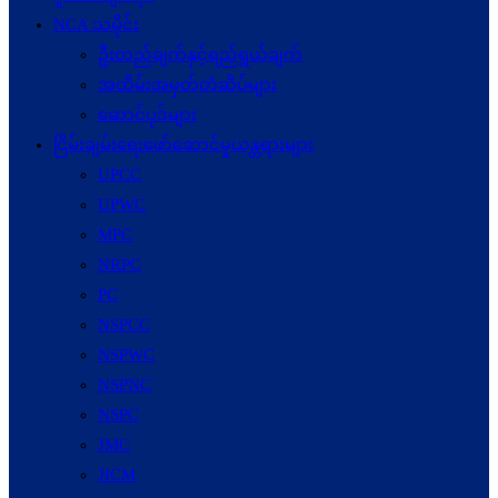
NCA သမိုင်း
ဦးတည်ချက်နှင့်ရည်ရွယ်ချက်
အထိမ်းအမှတ်တံဆိပ်များ
ဆောင်ပုဒ်များ
ငြိမ်းချမ်းရေးဖော်‌ဆောင်မှုယန္တရားများ
UPCC
UPWC
MPC
NRPC
PC
NSPCC
NSPWC
NSPNC
NSPC
JMC
JICM