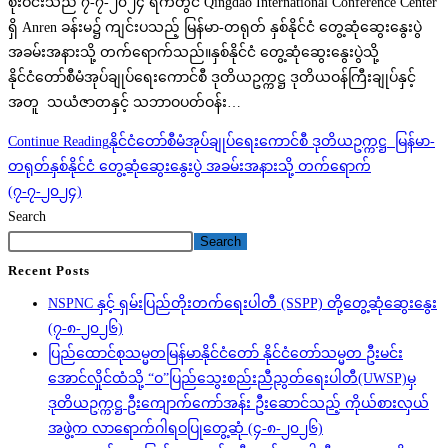
စိုးဝင်းသည် ၇-၇-၂၀၂၄ ရက်တွင် Qingdao International Conference Center
ရှိ Anren ခန်းမ၌ ကျင်းပသည့် မြန်မာ-တရုတ် နှစ်နိုင်ငံ တွေ့ဆုံဆွေးနွေးပွဲ
အခမ်းအနားသို့ တက်ရောက်သည်။နှစ်နိုင်ငံ တွေ့ဆုံဆွေးနွေးပွဲသို့
နိုင်ငံတော်စီမံအုပ်ချုပ်ရေးကောင်စီ ဒုတိယဥက္ကဋ္ဌ ဒုတိယဝန်ကြီးချုပ်နှင့်
အတူ သယံဇာတနှင့် သဘာဝပတ်ဝန်း…
Continue Reading
နိုင်ငံတော်စီမံအုပ်ချုပ်ရေးကောင်စီ ဒုတိယဥက္ကဋ္ဌ မြန်မာ-
တရုတ်နှစ်နိုင်ငံ တွေ့ဆုံဆွေးနွေးပွဲ အခမ်းအနားသို့ တက်ရောက်
(၇-၇-၂၀၂၄)
Search
Search
Recent Posts
NSPNC နှင့် ရှမ်းပြည်တိုးတက်ရေးပါတီ (SSPP) တို့တွေ့ဆုံဆွေးနွေး
(၇-၈-၂၀၂၆)
ပြည်ထောင်စုသမ္မတမြန်မာနိုင်ငံတော် နိုင်ငံတော်သမ္မတ ဦးမင်း
အောင်လှိုင်ထံသို့ “ဝ”ပြည်သွေးစည်းညီညွတ်ရေးပါတီ(UWSP)မှ
ဒုတိယဥက္ကဋ္ဌ ဦးကျောက်ကော်အန်း ဦးဆောင်သည့် ကိုယ်စားလှယ်
အဖွဲ့က လာရောက်ဂါရဝပြုတွေ့ဆုံ (၄-၈-၂၀၂၆)