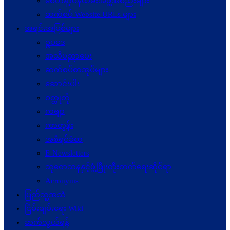
စေတနာ့ဝန်ထမ်းအဖွဲ့အစည်းများ
ဆက်စပ် Website URLs များ
အရင်းအမြစ်များ
ဥပဒေ
အသိပညာပေး
ဆက်စပ်စာအုပ်များ
ဆောင်းပါး
ဝတ္ထုတို
ကဗျာ
ကာတွန်း
အစီရင်ခံစာ
E-Newsletters
သုတေသနနှင့်ဖွံ့ဖြိုးတိုးတက်ရေးဆိုင်ရာ
Acronyms
ပြည်သူ့အသံ
ငြိမ်းချမ်းရေး Wiki
ဆက်သွယ်ရန်