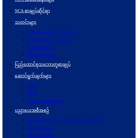
NCA စာချုပ်ဆိုင်ရာ
သတင်းများ
ငြိမ်းချမ်းရေးဆိုင်ရာ(ပြည်တွင်း)
ငြိမ်းချမ်းရေးဆိုင်ရာ(ပြည်ပ)
ပြည်တွင်းရေးရာ
နိုင်ငံတကာရေးရာ
ပြည်ထောင်စုသဘောတူစာချုပ်
ဆောင်ရွက်ချက်များ
ဓာတ်ပုံ
ဗွီဒီယို
ပညာပေးဆွေးနွေးမှုများ
ပညာပေးအစီအစဉ်
ဒီမိုကရေစီနှင့်ဖက်ဒရယ်တည်ဆောက်ရေးဆိုင်ရာ
ဒီမိုကရေစီရေးရာ
ဖက်ဒရယ်ရေးရာ