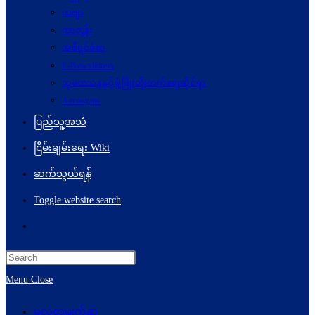
ကဗျာ
ကာတွန်း
အစီရင်ခံစာ
E-Newsletters
သုတေသနနှင့်ဖွံ့ဖြိုးတိုးတက်ရေးဆိုင်ရာ
Acronyms
ပြည်သူ့အသံ
ငြိမ်းချမ်းရေး Wiki
ဆက်သွယ်ရန်
Toggle website search
Menu
Close
မူလစာမျက်နှာ