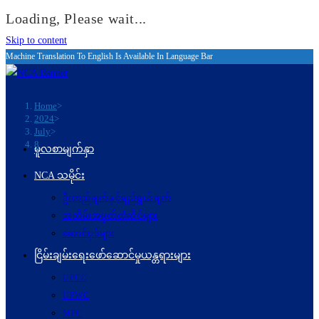
Loading, Please wait...
Skip to content
Machine Translation To English Is Available In Language Bar
Home
>
2024
>
July
>
8
မူလစာမျက်နှာ
NCA သမိုင်း
ဦးတည်ချက်နှင့်ရည်ရွယ်ချက်
အထိမ်းအမှတ်တံဆိပ်များ
ဆောင်ပုဒ်များ
ငြိမ်းချမ်းရေးဖော်‌ဆောင်မှုယန္တရားများ
UPCC
UPWC
MPC