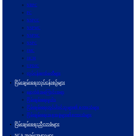
NRPC
PC
NSPCC
NSPWC
NSPNC
NSPC
JMC
JICM
UPDJC
လုပ်ငန်းကော်မတီများ
ငြိမ်းချမ်းရေးလုပ်ငန်းစဉ်များ
နောက်ခံအကြောင်းအရာ
ငြိမ်းချမ်းရေးမူဝါဒ
ငြိမ်းချမ်းရေးတွင်ပါဝင်သူများ၏ စကားသံများ
ငြိမ်းချမ်းရေးအစုအဖွဲ့များ၏စကားသံများ
ငြိမ်းချမ်းရေးညီလာခံများ
NCA အခမ်းအနားများ