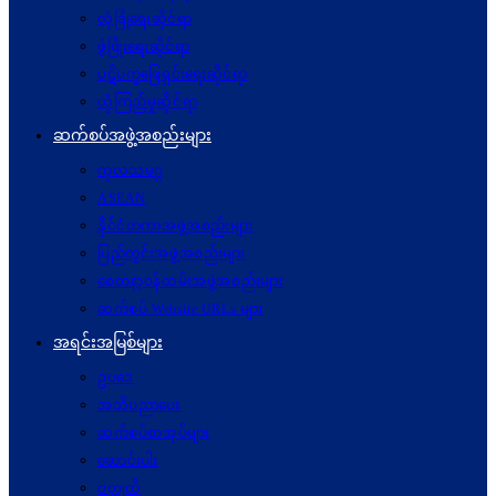
လုံခြုံရေးဆိုင်ရာ
ဖွံဖြိုးရေးဆိုင်ရာ
ပဋိပက္ခ‌ဖြေရှင်းရေးဆိုင်ရာ
ယုံကြည်မှုဆိုင်ရာ
ဆက်စပ်အဖွဲ့အစည်းများ
ကုလသမဂ္ဂ
ASEAN
နိုင်ငံတကာအဖွဲ့အစည်းများ
ပြည်တွင်းအဖွဲ့အစည်းများ
စေတနာ့ဝန်ထမ်းအဖွဲ့အစည်းများ
ဆက်စပ် Website URLs များ
အရင်းအမြစ်များ
ဥပဒေ
အသိပညာပေး
ဆက်စပ်စာအုပ်များ
ဆောင်းပါး
ဝတ္ထုတို