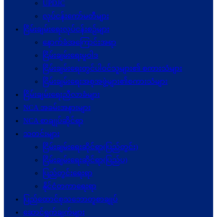
UPDJC
လုပ်ငန်းကော်မတီများ
ငြိမ်းချမ်းရေးလုပ်ငန်းစဉ်များ
နောက်ခံအကြောင်းအရာ
ငြိမ်းချမ်းရေးမူဝါဒ
ငြိမ်းချမ်းရေးတွင်ပါဝင်သူများ၏ စကားသံများ
ငြိမ်းချမ်းရေးအစုအဖွဲ့များ၏စကားသံများ
ငြိမ်းချမ်းရေးညီလာခံများ
NCA အခမ်းအနားများ
NCA စာချုပ်ဆိုင်ရာ
သတင်းများ
ငြိမ်းချမ်းရေးဆိုင်ရာ(ပြည်တွင်း)
ငြိမ်းချမ်းရေးဆိုင်ရာ(ပြည်ပ)
ပြည်တွင်းရေးရာ
နိုင်ငံတကာရေးရာ
ပြည်ထောင်စုသဘောတူစာချုပ်
ဆောင်ရွက်ချက်များ