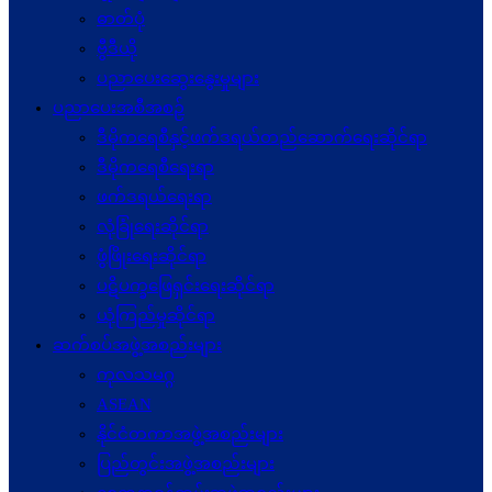
ဓာတ်ပုံ
ဗွီဒီယို
ပညာပေးဆွေးနွေးမှုများ
ပညာပေးအစီအစဉ်
ဒီမိုကရေစီနှင့်ဖက်ဒရယ်တည်ဆောက်ရေးဆိုင်ရာ
ဒီမိုကရေစီရေးရာ
ဖက်ဒရယ်ရေးရာ
လုံခြုံရေးဆိုင်ရာ
ဖွံဖြိုးရေးဆိုင်ရာ
ပဋိပက္ခ‌ဖြေရှင်းရေးဆိုင်ရာ
ယုံကြည်မှုဆိုင်ရာ
ဆက်စပ်အဖွဲ့အစည်းများ
ကုလသမဂ္ဂ
ASEAN
နိုင်ငံတကာအဖွဲ့အစည်းများ
ပြည်တွင်းအဖွဲ့အစည်းများ