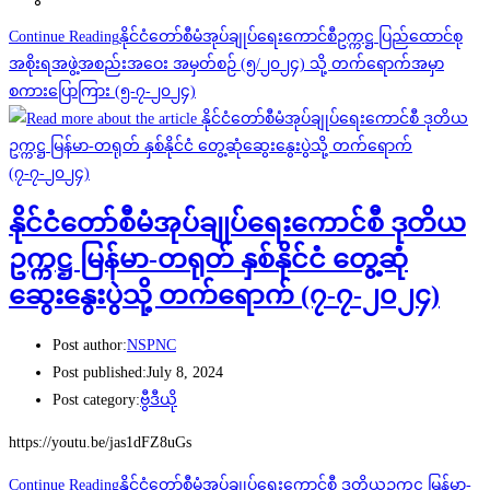
Continue Reading
နိုင်ငံတော်စီမံအုပ်ချုပ်ရေးကောင်စီဥက္ကဋ္ဌ ပြည်ထောင်စု
အစိုးရအဖွဲ့အစည်းအဝေး အမှတ်စဉ် (၅/၂၀၂၄) သို့ တက်ရောက်အမှာ
စကားပြောကြား (၅-၇-၂၀၂၄)
နိုင်ငံတော်စီမံအုပ်ချုပ်ရေးကောင်စီ ဒုတိယ
ဥက္ကဋ္ဌ မြန်မာ-တရုတ် နှစ်နိုင်ငံ တွေ့ဆုံ
ဆွေးနွေးပွဲသို့ တက်ရောက် (၇-၇-၂၀၂၄)
Post author:
NSPNC
Post published:
July 8, 2024
Post category:
ဗွီဒီယို
https://youtu.be/jas1dFZ8uGs
Continue Reading
နိုင်ငံတော်စီမံအုပ်ချုပ်ရေးကောင်စီ ဒုတိယဥက္ကဋ္ဌ မြန်မာ-