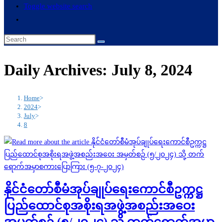
Toggle website search
Daily Archives: July 8, 2024
Home
>
2024
>
July
>
8
နိုင်ငံတော်စီမံအုပ်ချုပ်ရေးကောင်စီဥက္ကဋ္ဌ
ပြည်ထောင်စုအစိုးရအဖွဲ့အစည်းအဝေး
အမှတ်စဉ် (၅/၂၀၂၄) သို့ တက်ရောက်အမှာ