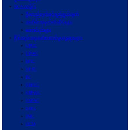
NCA သမိုင်း
ဦးတည်ချက်နှင့်ရည်ရွယ်ချက်
အထိမ်းအမှတ်တံဆိပ်များ
ဆောင်ပုဒ်များ
ငြိမ်းချမ်းရေးဖော်‌ဆောင်မှုယန္တရားများ
UPCC
UPWC
MPC
NRPC
PC
NSPCC
NSPWC
NSPNC
NSPC
JMC
JICM