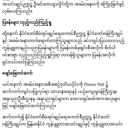
အသင်းချုပ်ဥက္ကဋ္ဌ ဦးမင်းဇေယျာလှိုင်တို့က အခမ်းအနားကို ဖဲကြိုးဖြတ်ဖွင့်
လှစ်ပေးကြသည်။
ပြခန်းများ လှည့်လည်ကြည့်ရှု
ထို့နောက် နိုင်ငံတော်စီမံအုပ်ချုပ်ရေးကောင်စီဥက္ကဋ္ဌ နိုင်ငံတော်ဝန်ကြီးချုပ်
နှင့် အခမ်းအနားတက်ရောက်လာကြသူများသည် ခင်းကျင်းပြသထားသည့်
ကွန်ပျူတာနည်းပညာပြခန်းများကို ပြခန်းတစ်ခုချင်းစီအလိုက် စိတ်ပါ
ဝင်စားစွာ လှည့်လည်ကြည့်ရှုကြရာ တာဝန်ရှိသူများက ပြခန်းအလိုက်
ရှင်းလင်းတင်ပြကြသည်။
ဖျော်ဖြေတင်ဆက်
ယင်းနောက် အခမ်းအနားအစီအစဉ်ဒုတိယပိုင်းကို Plenary Hall ၌
ဆက်လက်ကျင်းပပြုလုပ်ရာ သာသနာရေးနှင့် ယဉ်ကျေးမှုဝန်ကြီးဌာန၊
အနုပညာဦးစီးဌာနမှ အနုပညာရှင်များက တေးသရုပ်ဖော်အကအလှများ
ဖြင့် ဖျော်ဖြေတင်ဆက်ကြသည်။
ဆက်လက်၍ နိုင်ငံတော်စီမံအုပ်ချုပ်ရေးကောင်စီဥက္ကဋ္ဌ နိုင်ငံတော်
ဝန်ကြီးချုပ်က မြန်မာနိုင်ငံ ကွန်ပျူတာအသင်းချုပ်နှင့် ကွန်ပျူတာအသင်း