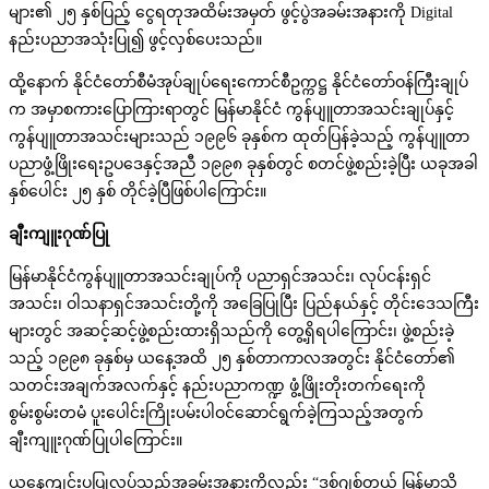
များ၏ ၂၅ နှစ်ပြည့် ငွေရတုအထိမ်းအမှတ် ဖွင့်ပွဲအခမ်းအနားကို Digital
နည်းပညာအသုံးပြု၍ ဖွင့်လှစ်ပေးသည်။
ထို့နောက် နိုင်ငံတော်စီမံအုပ်ချုပ်ရေးကောင်စီဥက္ကဋ္ဌ နိုင်ငံတော်ဝန်ကြီးချုပ်
က အမှာစကားပြောကြားရာတွင် မြန်မာနိုင်ငံ ကွန်ပျူတာအသင်းချုပ်နှင့်
ကွန်ပျူတာအသင်းများသည် ၁၉၉၆ ခုနှစ်က ထုတ်ပြန်ခဲ့သည့် ကွန်ပျူတာ
ပညာဖွံ့ဖြိုးရေးဥပဒေနှင့်အညီ ၁၉၉၈ ခုနှစ်တွင် စတင်ဖွဲ့စည်းခဲ့ပြီး ယခုအခါ
နှစ်ပေါင်း ၂၅ နှစ် တိုင်ခဲ့ပြီဖြစ်ပါကြောင်း။
ချီးကျူးဂုဏ်ပြု
မြန်မာနိုင်ငံကွန်ပျူတာအသင်းချုပ်ကို ပညာရှင်အသင်း၊ လုပ်ငန်းရှင်
အသင်း၊ ဝါသနာရှင်အသင်းတို့ကို အခြေပြုပြီး ပြည်နယ်နှင့် တိုင်းဒေသကြီး
များတွင် အဆင့်ဆင့်ဖွဲ့စည်းထားရှိသည်ကို တွေ့ရှိရပါကြောင်း၊ ဖွဲ့စည်းခဲ့
သည့် ၁၉၉၈ ခုနှစ်မှ ယနေ့အထိ ၂၅ နှစ်တာကာလအတွင်း နိုင်ငံတော်၏
သတင်းအချက်အလက်နှင့် နည်းပညာကဏ္ဍ ဖွံ့ဖြိုးတိုးတက်ရေးကို
စွမ်းစွမ်းတမံ ပူးပေါင်းကြိုးပမ်းပါဝင်ဆောင်ရွက်ခဲ့ကြသည့်အတွက်
ချီးကျူးဂုဏ်ပြုပါကြောင်း။
ယနေ့ကျင်းပပြုလုပ်သည့်အခမ်းအနားကိုလည်း “ဒစ်ဂျစ်တယ် မြန်မာသို့