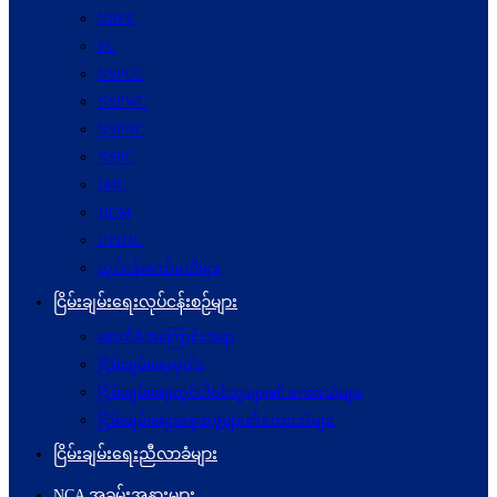
NRPC
PC
NSPCC
NSPWC
NSPNC
NSPC
JMC
JICM
UPDJC
လုပ်ငန်းကော်မတီများ
ငြိမ်းချမ်းရေးလုပ်ငန်းစဉ်များ
နောက်ခံအကြောင်းအရာ
ငြိမ်းချမ်းရေးမူဝါဒ
ငြိမ်းချမ်းရေးတွင်ပါဝင်သူများ၏ စကားသံများ
ငြိမ်းချမ်းရေးအစုအဖွဲ့များ၏စကားသံများ
ငြိမ်းချမ်းရေးညီလာခံများ
NCA အခမ်းအနားများ