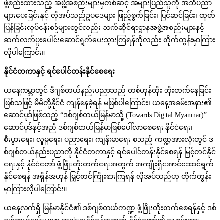
ဖွဲ့စည်းထားသည့် အဖွဲ့အစည်းများမှတစ်ဆင့် အများပြည်သူကို အသိပညာ
များပေးခြင်းနှင့် လိုအပ်သည့်ဥပဒေများ ဖြည့်စွက်ခြင်း၊ ပြင်ဆင်ခြင်း၊ ထုတ်
ပြန်ခြင်းလုပ်ငန်းစဉ်များတွင်လည်း သက်ဆိုင်ရာဌာနအဖွဲ့အစည်းများနှင့်
ဆက်လက်ပူးပေါင်းဆောင်ရွက်ပေးသွားကြရန်ကိုလည်း တိုက်တွန်းမှာကြား
လိုပါကြောင်း။
နိုင်ငံတကာနှင့် ရင်ပေါင်တန်းနိုင်စေရေး
ယနေ့ကမ္ဘာတွင် ဒီဂျစ်တယ်နည်းပညာသည် တစ်ဟုန်ထိုး တိုးတက်နေခြင်း
ဖြစ်သဖြင့် မိမိတို့နိုင်ငံ ကျန်နေခဲ့ရန် မဖြစ်ပါကြောင်း၊ ယနေ့အခမ်းအနား၏
ဆောင်ပုဒ်ဖြစ်သည့် “ဒစ်ဂျစ်တယ်မြန်မာသို့ (Towards Digital Myanmar)”
ဆောင်ပုဒ်နှင့်အညီ ဒစ်ဂျစ်တယ်မြန်မာဖြစ်ပေါ်လာစေရေး နိုင်ငံရေး၊
စီးပွားရေး၊ လူမှုရေး၊ ပညာရေး၊ ကျန်းမာရေး စသည့် ကဏ္ဍအားလုံးတွင် ဒ
စ်ဂျစ်တယ်နည်းပညာကို နိုင်ငံတကာနှင့် ရင်ပေါင်တန်းနိုင်စေရန် မြှင့်တင်နိုင်
ရေးနှင့် နိုင်ငံတော် ဖွံ့ဖြိုးတိုးတက်ရေးအတွက် အကျိုးရှိအောင်ဆောင်ရွက်
နိုင်စေရန် အရှိန်အဟုန် မြှင့်တင်ကြိုးစားကြရန် လိုအပ်သည်ဟု တိုက်တွန်း
မှာကြားလိုပါကြောင်း။
ယနေ့လက်ရှိ မြန်မာနိုင်ငံ၏ ဒစ်ဂျစ်တယ်ကဏ္ဍ ဖွံ့ဖြိုးတိုးတက်စေရန်နှင့် ဒစ်