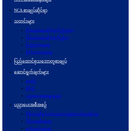
NCA စာချုပ်ဆိုင်ရာ
သတင်းများ
ငြိမ်းချမ်းရေးဆိုင်ရာ(ပြည်တွင်း)
ငြိမ်းချမ်းရေးဆိုင်ရာ(ပြည်ပ)
ပြည်တွင်းရေးရာ
နိုင်ငံတကာရေးရာ
ပြည်ထောင်စုသဘောတူစာချုပ်
ဆောင်ရွက်ချက်များ
ဓာတ်ပုံ
ဗွီဒီယို
ပညာပေးဆွေးနွေးမှုများ
ပညာပေးအစီအစဉ်
ဒီမိုကရေစီနှင့်ဖက်ဒရယ်တည်ဆောက်ရေးဆိုင်ရာ
ဒီမိုကရေစီရေးရာ
ဖက်ဒရယ်ရေးရာ