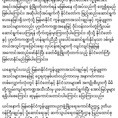
ဂျစ်တယ်နည်းပညာ အသုံးချနိုင်ရန်အတွက် နိုင်ငံတော်၏ လူ့စွမ်းအား
အရင်းအမြစ်များ ဖွံ့ဖြိုးတိုးတက်ရန် မဖြစ်မနေ လိုအပ်သည်ကို တွေ့ရှိရမည်
ဖြစ်ပါကြောင်း၊ အဆိုပါလိုအပ်ချက်ကို နိုင်ငံတော်က ဖြည့်ဆည်းဆောင်ရွက်
ပေးနေခြင်းရှိသကဲ့သို့ မြန်မာနိုင်ငံ ကွန်ပျူတာအသင်းချုပ်နှင့် ကွန်ပျူတာ
အသင်းများကလည်း ပုဂ္ဂလိကကဏ္ဍအနေဖြင့် ဝိုင်းဝန်းလက်တွဲကြိုးပမ်း
ဆောင်ရွက်ပေးကြရန် တိုက်တွန်းမှာကြားလိုပါကြောင်း၊ ထိုသို့ နိုင်ငံတော်
နှင့် ပုဂ္ဂလိကကဏ္ဍတို့ ဟန်ချက်ညီညီ ပူးပေါင်းဆောင်ရွက်နိုင်မှသာ ဒစ်ဂျစ်
တယ်အသွင်ကူးပြောင်းရေး လုပ်ငန်းစဉ်များကို လျင်လျင်မြန်မြန်
အကောင်အထည်ဖော်နိုင်ပြီး ခေတ်မီဖွံ့ဖြိုးတိုးတက်သည့် နိုင်ငံတော်ကြီး
ဖြစ်လာနိုင်မည်ဖြစ်ပါကြောင်း။
ယနေ့ကျင်းပသည့် မြန်မာနိုင်ငံကွန်ပျူတာအသင်းချုပ်နှင့် ကွန်ပျူတာ
အသင်းများအနေဖြင့် ငွေရတုနှစ်ပတ်လည်ကာလမှ အနာဂတ်ကာလ
တစ်လျှောက်လုံးတွင် နိုင်ငံတော်နှင့် နိုင်ငံသားများ၏ အကျိုးစီးပွားကို မိမိ
တို့ကျွမ်းကျင်ရာကဏ္ဍအသီးသီးမှ ပူးပေါင်းဆောင်ရွက်ပြီး အောင်မြင်မှုများ
ရရှိပါစေကြောင်း ဆုမွန်ကောင်းတောင်းပါကြောင်း ပြောကြားသည်။
ယင်းနောက် မြန်မာနိုင်ငံကွန်ပျူတာပညာဖွံ့ဖြိုးရေးကောင်စီဥက္ကဋ္ဌ ဒုတိယ
ဝန်ကြီးချုပ်နှင့် ပို့ဆောင်ရေးနှင့် ဆက်သွယ်ရေးဝန်ကြီးဌာန ပြည်ထောင်စု