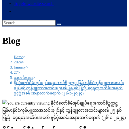
Toggle website search
Blog
Home
>
2024
>
January
>
27
>
သတင်းများ
>
နိုင်ငံတော်စီမံအုပ်ချုပ်ရေးကောင်စီဥက္ကဋ္ဌ မြန်မာနိုင်ငံကွန်ပျူတာအသင်း
ချုပ်နှင့် ကွန်ပျူတာအသင်းများ၏ ၂၅ နှစ်ပြည့် ငွေရတုအထိမ်းအမှတ်
ဖွင့်ပွဲအခမ်းအနားတက်ရောက် (၂၆-၁-၂၀၂၄)