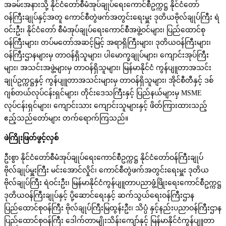
အခမ်းအနားသို့ နိုင်ငံတော်စီမံအုပ်ချုပ်ရေးကောင်စီဥက္ကဋ္ဌ နိုင်ငံတော်
ဝန်ကြီးချုပ်နှင့်အတူ ကောင်စီတွဲဖက်အတွင်းရေးမှူး ဒုတိယဗိုလ်ချုပ်ကြီး ရဲ
ဝင်းဦး၊ နိုင်ငံတော် စီမံအုပ်ချုပ်ရေးကောင်စီအဖွဲ့ဝင်များ၊ ပြည်ထောင်စု
ဝန်ကြီးများ၊ တပ်မတော်အဆင့်မြင့် အရာရှိကြီးများ၊ ဒုတိယဝန်ကြီးများ၊
ဝန်ကြီးဌာနများမှ တာဝန်ရှိသူများ၊ ပါမောက္ခချုပ်များ၊ ကျောင်းအုပ်ကြီး
များ၊ အသင်းအဖွဲ့များမှ တာဝန်ရှိသူများ၊ မြန်မာနိုင်ငံ ကွန်ပျူတာအသင်း
ချုပ်ဥက္ကဋ္ဌနှင့် ကွန်ပျူတာအသင်းများမှ တာဝန်ရှိသူများ၊ အိုင်စီတီနှင့် ဒစ်
ဂျစ်တယ်လုပ်ငန်းရှင်များ၊ တိုင်းဒေသကြီးနှင့် ပြည်နယ်များမှ MSME
လုပ်ငန်းရှင်များ၊ ကျောင်းသား ကျောင်းသူများနှင့် ဖိတ်ကြားထားသည့်
ဧည့်သည်တော်များ တက်ရောက်ကြသည်။
ဖဲကြိုးဖြတ်ဖွင့်လှစ်
ဦးစွာ နိုင်ငံတော်စီမံအုပ်ချုပ်ရေးကောင်စီဥက္ကဋ္ဌ နိုင်ငံတော်ဝန်ကြီးချုပ်
ဗိုလ်ချုပ်မှူးကြီး မင်းအောင်လှိုင်၊ ကောင်စီတွဲဖက်အတွင်းရေးမှူး ဒုတိယ
ဗိုလ်ချုပ်ကြီး ရဲဝင်းဦး၊ မြန်မာနိုင်ငံကွန်ပျူတာပညာဖွံ့ဖြိုးရေးကောင်စီဥက္ကဋ္ဌ
ဒုတိယဝန်ကြီးချုပ်နှင့် ပို့ဆောင်ရေးနှင့် ဆက်သွယ်ရေးဝန်ကြီးဌာန
ပြည်ထောင်စုဝန်ကြီး ဗိုလ်ချုပ်ကြီးမြထွန်းဦး၊ သိပ္ပံ နှင့်နည်းပညာဝန်ကြီးဌာန
ပြည်ထောင်စုဝန်ကြီး ဒေါက်တာမျိုးသိန်းကျော်နှင့် မြန်မာနိုင်ငံကွန်ပျူတာ