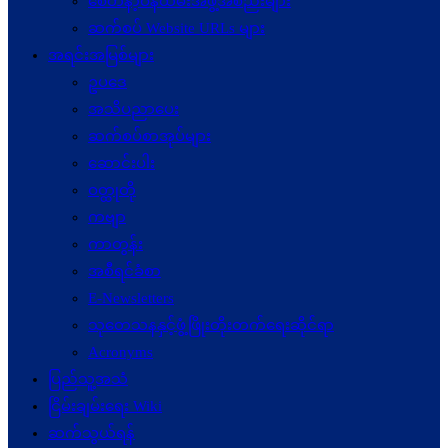
စေတနာ့ဝန်ထမ်းအဖွဲ့အစည်းများ
ဆက်စပ် Website URLs များ
အရင်းအမြစ်များ
ဥပဒေ
အသိပညာပေး
ဆက်စပ်စာအုပ်များ
ဆောင်းပါး
ဝတ္ထုတို
ကဗျာ
ကာတွန်း
အစီရင်ခံစာ
E-Newsletters
သုတေသနနှင့်ဖွံ့ဖြိုးတိုးတက်ရေးဆိုင်ရာ
Acronyms
ပြည်သူ့အသံ
ငြိမ်းချမ်းရေး Wiki
ဆက်သွယ်ရန်