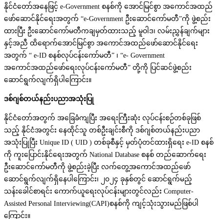
နိုင်ငံတော်အနေဖြင့် e-Government စနစ်ကို အောင်မြင်စွာ အကောင်အထည်
ဖော်ဆောင်နိုင်ရေးအတွက် “e-Government ဦးဆောင်ကော်မတီ”ကို ဖွဲ့စည်း
ထားပြီး ဦးဆောင်ကော်မတီကချမှတ်ထားသည့် မူဝါဒ၊ လမ်းညွှန်ချက်များ
နှင့်အညီ ထိရောက်အောင်မြင်စွာ အကောင်အထည်ဖော်ဆောင်နိုင်ရေး
အတွက် “ e-ID စနစ်လုပ်ငန်းကော်မတီ” ၊ “e- Government
အကောင်အထည်ဖော်ရေးလုပ်ငန်းကော်မတီ” တို့ကို ပြင်ဆင်ဖွဲ့စည်း
ဆောင်ရွက်လျက်ရှိပါကြောင်း။
ဒစ်ဂျစ်တယ်နည်းပညာအသုံးပြု
နိုင်ငံတော်အတွက် အခြေခံကျပြီး အရေးကြီးဆုံး လုပ်ငန်းစဉ်တစ်ခုဖြစ်
သည့် နိုင်ငံအတွင်း နေထိုင်သူ တစ်ဦးချင်းစီကို ဒစ်ဂျစ်တယ်နည်းပညာ
အသုံးပြုပြီး Unique ID ( UID ) တစ်ခုစီနှင့် မှတ်ပုံတင်ထားရှိရေး e-ID စနစ်
ကို ကူးပြောင်းနိုင်ရေးအတွက် National Database စနစ် တည်ဆောက်ရေး
ဦးဆောင်ကော်မတီကို ဖွဲ့စည်းခဲ့ပြီး လက်တွေ့အကောင်အထည်ဖော်
ဆောင်ရွက်လျက်ရှိနေပါကြောင်း၊ ၂၀၂၄ ခုနှစ်တွင် ဆောင်ရွက်မည့်
သန်းခေါင်စာရင်း ကောက်ယူရေးလုပ်ငန်းများတွင်လည်း Computer-
Assisted Personal Interviewing(CAPI)စနစ်ကို ကျင့်သုံးသွားမည်ဖြစ်ပါ
ကြောင်း။