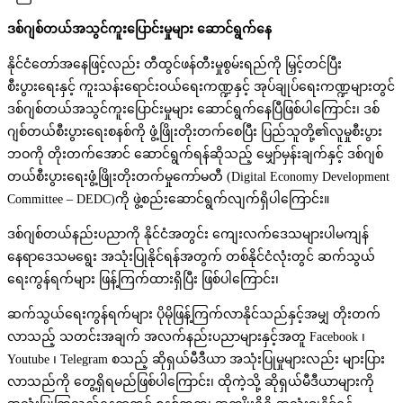
ဒစ်ဂျစ်တယ်အသွင်ကူးပြောင်းမှုများ ဆောင်ရွက်နေ
နိုင်ငံတော်အနေဖြင့်လည်း တီထွင်ဖန်တီးမှုစွမ်းရည်ကို မြှင့်တင်ပြီး
စီးပွားရေးနှင့် ကူးသန်းရောင်းဝယ်ရေးကဏ္ဍနှင့် အုပ်ချုပ်ရေးကဏ္ဍများတွင်
ဒစ်ဂျစ်တယ်အသွင်ကူးပြောင်းမှုများ ဆောင်ရွက်နေပြီဖြစ်ပါကြောင်း၊ ဒစ်
ဂျစ်တယ်စီးပွားရေးစနစ်ကို ဖွံ့ဖြိုးတိုးတက်စေပြီး ပြည်သူတို့၏လူမှုစီးပွား
ဘဝကို တိုးတက်အောင် ဆောင်ရွက်ရန်ဆိုသည့် မျှော်မှန်းချက်နှင့် ဒစ်ဂျစ်
တယ်စီးပွားရေးဖွံ့ဖြိုးတိုးတက်မှုကော်မတီ (Digital Economy Development
Committee – DEDC)ကို ဖွဲ့စည်းဆောင်ရွက်လျက်ရှိပါကြောင်း။
ဒစ်ဂျစ်တယ်နည်းပညာကို နိုင်ငံအတွင်း ကျေးလက်ဒေသများပါမကျန်
နေရာဒေသမရွေး အသုံးပြုနိုင်ရန်အတွက် တစ်နိုင်ငံလုံးတွင် ဆက်သွယ်
ရေးကွန်ရက်များ ဖြန့်ကြက်ထားရှိပြီး ဖြစ်ပါကြောင်း၊
ဆက်သွယ်ရေးကွန်ရက်များ ပိုမိုဖြန့်ကြက်လာနိုင်သည်နှင့်အမျှ တိုးတက်
လာသည့် သတင်းအချက် အလက်နည်းပညာများနှင့်အတူ Facebook ၊
Youtube ၊ Telegram စသည့် ဆိုရှယ်မီဒီယာ အသုံးပြုမှုများလည်း များပြား
လာသည်ကို တွေ့ရှိရမည်ဖြစ်ပါကြောင်း၊ ထိုကဲ့သို့ ဆိုရှယ်မီဒီယာများကို