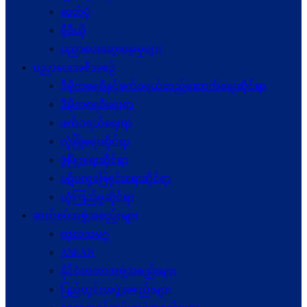
ဓာတ်ပုံ
ဗွီဒီယို
ပညာပေးဆွေးနွေးမှုများ
ပညာပေးအစီအစဉ်
ဒီမိုကရေစီနှင့်ဖက်ဒရယ်တည်ဆောက်ရေးဆိုင်ရာ
ဒီမိုကရေစီရေးရာ
ဖက်ဒရယ်ရေးရာ
လုံခြုံရေးဆိုင်ရာ
ဖွံဖြိုးရေးဆိုင်ရာ
ပဋိပက္ခ‌ဖြေရှင်းရေးဆိုင်ရာ
ယုံကြည်မှုဆိုင်ရာ
ဆက်စပ်အဖွဲ့အစည်းများ
ကုလသမဂ္ဂ
ASEAN
နိုင်ငံတကာအဖွဲ့အစည်းများ
ပြည်တွင်းအဖွဲ့အစည်းများ