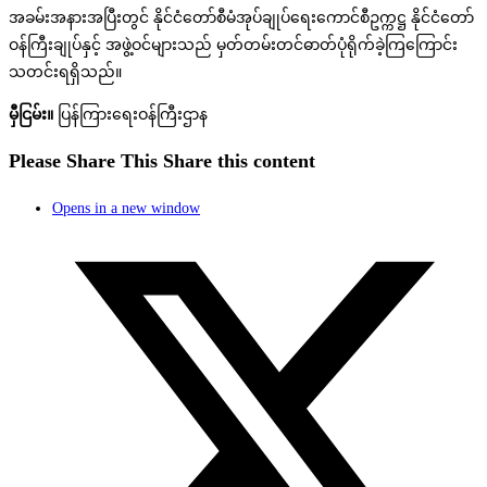
အခမ်းအနားအပြီးတွင် နိုင်ငံတော်စီမံအုပ်ချုပ်ရေးကောင်စီဥက္ကဋ္ဌ နိုင်ငံတော်
ဝန်ကြီးချုပ်နှင့် အဖွဲ့ဝင်များသည် မှတ်တမ်းတင်ဓာတ်ပုံရိုက်ခဲ့ကြကြောင်း
သတင်းရရှိသည်။
မှီငြမ်း။
ပြန်ကြားရေးဝန်ကြီးဌာန
Please Share This
Share this content
Opens in a new window