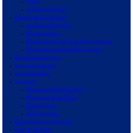
UPDJC
လုပ်ငန်းကော်မတီများ
ငြိမ်းချမ်းရေးလုပ်ငန်းစဉ်များ
နောက်ခံအကြောင်းအရာ
ငြိမ်းချမ်းရေးမူဝါဒ
ငြိမ်းချမ်းရေးတွင်ပါဝင်သူများ၏ စကားသံများ
ငြိမ်းချမ်းရေးအစုအဖွဲ့များ၏စကားသံများ
ငြိမ်းချမ်းရေးညီလာခံများ
NCA အခမ်းအနားများ
NCA စာချုပ်ဆိုင်ရာ
သတင်းများ
ငြိမ်းချမ်းရေးဆိုင်ရာ(ပြည်တွင်း)
ငြိမ်းချမ်းရေးဆိုင်ရာ(ပြည်ပ)
ပြည်တွင်းရေးရာ
နိုင်ငံတကာရေးရာ
ပြည်ထောင်စုသဘောတူစာချုပ်
ဆောင်ရွက်ချက်များ