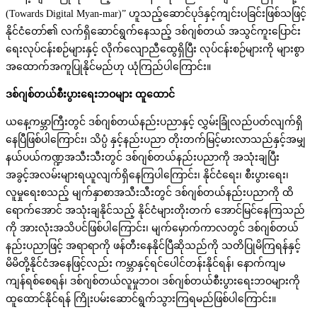
(Towards Digital Myan-mar)” ဟူသည့်ဆောင်ပုဒ်နှင့်ကျင်းပခြင်းဖြစ်သဖြင့်
နိုင်ငံတော်၏ လက်ရှိဆောင်ရွက်နေသည့် ဒစ်ဂျစ်တယ် အသွင်ကူးပြောင်း
ရေးလုပ်ငန်းစဉ်များနှင့် လိုက်လျောညီထွေရှိပြီး လုပ်ငန်းစဉ်များကို များစွာ
အထောက်အကူပြုနိုင်မည်ဟု ယုံကြည်ပါကြောင်း။
ဒစ်ဂျစ်တယ်စီးပွားရေးဘဝများ ထူထောင်
ယနေ့ကမ္ဘာကြီးတွင် ဒစ်ဂျစ်တယ်နည်းပညာနှင့် လွှမ်းခြုံလည်ပတ်လျက်ရှိ
နေပြီဖြစ်ပါကြောင်း၊ သိပ္ပံ နှင့်နည်းပညာ တိုးတက်မြင့်မားလာသည်နှင့်အမျှ
နယ်ပယ်ကဏ္ဍအသီးသီးတွင် ဒစ်ဂျစ်တယ်နည်းပညာကို အသုံးချပြီး
အခွင့်အလမ်းများရယူလျက်ရှိနေကြပါကြောင်း၊ နိုင်ငံရေး၊ စီးပွားရေး၊
လူမှုရေးစသည့် မျက်နှာစာအသီးသီးတွင် ဒစ်ဂျစ်တယ်နည်းပညာကို ထိ
ရောက်အောင် အသုံးချနိုင်သည့် နိုင်ငံများတိုးတက် အောင်မြင်နေကြသည်
ကို အားလုံးအသိပင်ဖြစ်ပါကြောင်း၊ မျက်မှောက်ကာလတွင် ဒစ်ဂျစ်တယ်
နည်းပညာဖြင့် အရာရာကို ဖန်တီးနေနိုင်ပြီဆိုသည်ကို သတိပြုမိကြရန်နှင့်
မိမိတို့နိုင်ငံအနေဖြင့်လည်း ကမ္ဘာနှင့်ရင်ပေါင်တန်းနိုင်ရန်၊ နောက်ကျမ
ကျန်ရစ်စေရန်၊ ဒစ်ဂျစ်တယ်လူမှုဘဝ၊ ဒစ်ဂျစ်တယ်စီးပွားရေးဘဝများကို
ထူထောင်နိုင်ရန် ကြိုးပမ်းဆောင်ရွက်သွားကြရမည်ဖြစ်ပါကြောင်း။