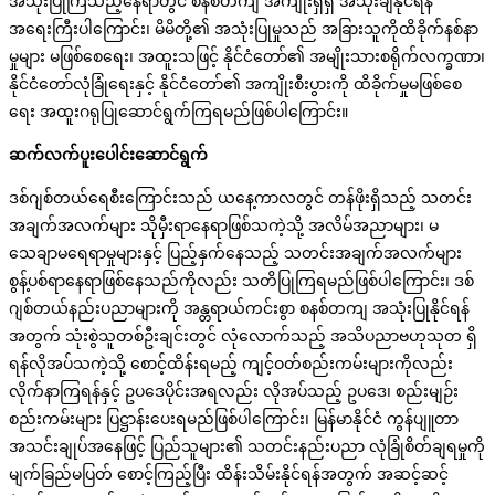
အသုံးပြုကြသည့်နေရာတွင် စနစ်တကျ အကျိုးရှိရှိ အသုံးချနိုင်ရန်
အရေးကြီးပါကြောင်း၊ မိမိတို့၏ အသုံးပြုမှုသည် အခြားသူကိုထိခိုက်နစ်နာ
မှုများ မဖြစ်စေရေး၊ အထူးသဖြင့် နိုင်ငံတော်၏ အမျိုးသားစရိုက်လက္ခဏာ၊
နိုင်ငံတော်လုံခြုံရေးနှင့် နိုင်ငံတော်၏ အကျိုးစီးပွားကို ထိခိုက်မှုမဖြစ်စေ
ရေး အထူးဂရုပြုဆောင်ရွက်ကြရမည်ဖြစ်ပါကြောင်း။
ဆက်လက်ပူးပေါင်းဆောင်ရွက်
ဒစ်ဂျစ်တယ်ရေစီးကြောင်းသည် ယနေ့ကာလတွင် တန်ဖိုးရှိသည့် သတင်း
အချက်အလက်များ သိုမှီးရာနေရာဖြစ်သကဲ့သို့ အလိမ်အညာများ၊ မ
သေချာမရေရာမှုများနှင့် ပြည့်နှက်နေသည့် သတင်းအချက်အလက်များ
စွန့်ပစ်ရာနေရာဖြစ်နေသည်ကိုလည်း သတိပြုကြရမည်ဖြစ်ပါကြောင်း၊ ဒစ်
ဂျစ်တယ်နည်းပညာများကို အန္တရာယ်ကင်းစွာ စနစ်တကျ အသုံးပြုနိုင်ရန်
အတွက် သုံးစွဲသူတစ်ဦးချင်းတွင် လုံလောက်သည့် အသိပညာဗဟုသုတ ရှိ
ရန်လိုအပ်သကဲ့သို့ စောင့်ထိန်းရမည့် ကျင့်ဝတ်စည်းကမ်းများကိုလည်း
လိုက်နာကြရန်နှင့် ဥပဒေပိုင်းအရလည်း လိုအပ်သည့် ဥပဒေ၊ စည်းမျဉ်း
စည်းကမ်းများ ပြဋ္ဌာန်းပေးရမည်ဖြစ်ပါကြောင်း၊ မြန်မာနိုင်ငံ ကွန်ပျူတာ
အသင်းချုပ်အနေဖြင့် ပြည်သူများ၏ သတင်းနည်းပညာ လုံခြုံစိတ်ချရမှုကို
မျက်ခြည်မပြတ် စောင့်ကြည့်ပြီး ထိန်းသိမ်းနိုင်ရန်အတွက် အဆင့်ဆင့်