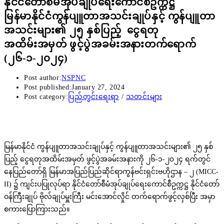
နိုင်ငံတော်စီမံအုပ်ချုပ်ရေးကောင်စီဥက္ကဋ္ဌ
မြန်မာနိုင်ငံကွန်ပျူတာအသင်းချုပ်နှင့် ကွန်ပျူတာ
အသင်းများ၏ ၂၅ နှစ်ပြည့် ငွေရတု
အထိမ်းအမှတ် ဖွင့်ပွဲအခမ်းအနားတက်ရောက်
(၂၆-၁-၂၀၂၄)
Post author:
NSPNC
Post published:
January 27, 2024
Post category:
ပြည်တွင်းရေးရာ
/
သတင်းများ
မြန်မာနိုင်ငံ ကွန်ပျူတာအသင်းချုပ်နှင့် ကွန်ပျူတာအသင်းများ၏ ၂၅ နှစ်
ပြည့် ငွေရတုအထိမ်းအမှတ် ဖွင့်ပွဲအခမ်းအနားကို ၂၆-၁-၂၀၂၄ ရက်တွင်
နေပြည်တော်ရှိ မြန်မာအပြည်ပြည်ဆိုင်ရာကွန်ဗင်းရှင်းဗဟိုဌာန – ၂ (MICC-
II) ၌ ကျင်းပပြုလုပ်ရာ နိုင်ငံတော်စီမံအုပ်ချုပ်ရေးကောင်စီဥက္ကဋ္ဌ နိုင်ငံတော်
ဝန်ကြီးချုပ် ဗိုလ်ချုပ်မှူးကြီး မင်းအောင်လှိုင် တက်ရောက်ဖွင့်လှစ်ပြီး အမှာ
စကားပြောကြားသည်။