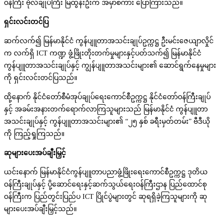
ဝန်ကြီး ဗိုလ်ချုပ်ကြီး မြထွန်းဦးက အမှာစကား ပြောကြားသည်။
ရှင်းလင်းတင်ပြ
ဆက်လက်၍ မြန်မာနိုင်ငံ ကွန်ပျူတာအသင်းချုပ်ဥက္ကဋ္ဌ ဦးမင်းဇေယျာလှိုင်
က လက်ရှိ ICT ကဏ္ဍ ဖွံ့ဖြိုးတိုးတက်မှုများနှင့်ပတ်သက်၍ မြန်မာနိုင်ငံ
ကွန်ပျူတာအသင်းချုပ်နှင့် ကျွန်ပျူတာအသင်းများ၏ ဆောင်ရွက်နေမှုများ
ကို ရှင်းလင်းတင်ပြသည်။
ထို့နောက် နိုင်ငံတော်စီမံအုပ်ချုပ်ရေးကောင်စီဥက္ကဋ္ဌ နိုင်ငံတော်ဝန်ကြီးချုပ်
နှင့် အခမ်းအနားတက်ရောက်လာကြသူများသည် မြန်မာနိုင်ငံ ကွန်ပျူတာ
အသင်းချုပ်နှင့် ကွန်ပျူတာအသင်းများ၏ “၂၅ နှစ် ခရီးမှတ်တမ်း” ဗီဒီယို
ကို ကြည့်ရှုကြသည်။
ဆုများပေးအပ်ချီးမြှင့်
ယင်းနောက် မြန်မာနိုင်ငံကွန်ပျူတာပညာဖွံ့ဖြိုးရေးကောင်စီဥက္ကဋ္ဌ ဒုတိယ
ဝန်ကြီးချုပ်နှင့် ပို့ဆောင်ရေးနှင့်ဆက်သွယ်ရေးဝန်ကြီးဌာန ပြည်ထောင်စု
ဝန်ကြီးက ပြည်တွင်းပြည်ပ ICT ပြိုင်ပွဲများတွင် ဆုရရှိခဲ့ကြသူများကို ဆု
များပေးအပ်ချီးမြှင့်သည်။