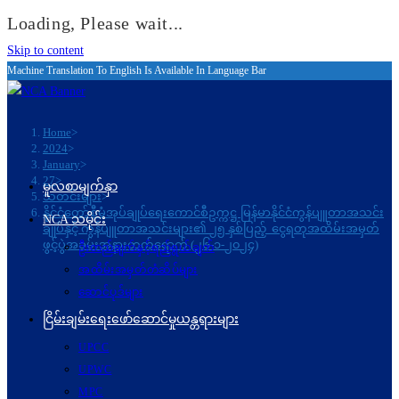
Loading, Please wait...
Skip to content
Machine Translation To English Is Available In Language Bar
Home
>
2024
>
January
>
27
>
မူလစာမျက်နှာ
သတင်းများ
>
နိုင်ငံတော်စီမံအုပ်ချုပ်ရေးကောင်စီဥက္ကဋ္ဌ မြန်မာနိုင်ငံကွန်ပျူတာအသင်း
NCA သမိုင်း
ချုပ်နှင့် ကွန်ပျူတာအသင်းများ၏ ၂၅ နှစ်ပြည့် ငွေရတုအထိမ်းအမှတ်
ဖွင့်ပွဲအခမ်းအနားတက်ရောက် (၂၆-၁-၂၀၂၄)
ဦးတည်ချက်နှင့်ရည်ရွယ်ချက်
အထိမ်းအမှတ်တံဆိပ်များ
ဆောင်ပုဒ်များ
ငြိမ်းချမ်းရေးဖော်‌ဆောင်မှုယန္တရားများ
UPCC
UPWC
MPC