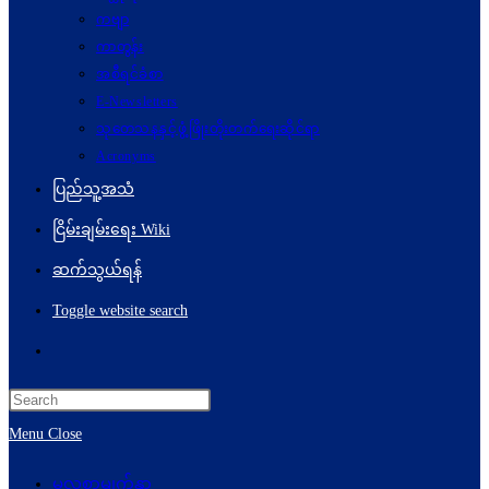
ကဗျာ
ကာတွန်း
အစီရင်ခံစာ
E-Newsletters
သုတေသနနှင့်ဖွံ့ဖြိုးတိုးတက်ရေးဆိုင်ရာ
Acronyms
ပြည်သူ့အသံ
ငြိမ်းချမ်းရေး Wiki
ဆက်သွယ်ရန်
Toggle website search
Menu
Close
မူလစာမျက်နှာ