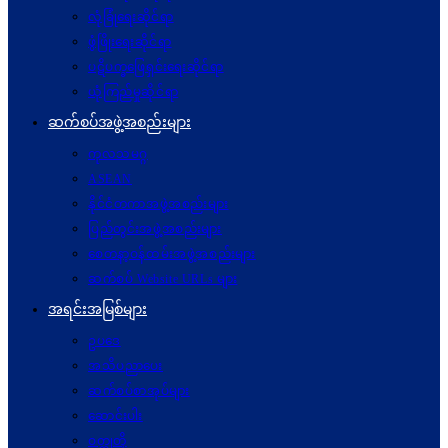
လုံခြုံရေးဆိုင်ရာ
ဖွံဖြိုးရေးဆိုင်ရာ
ပဋိပက္ခ‌ဖြေရှင်းရေးဆိုင်ရာ
ယုံကြည်မှုဆိုင်ရာ
ဆက်စပ်အဖွဲ့အစည်းများ
ကုလသမဂ္ဂ
ASEAN
နိုင်ငံတကာအဖွဲ့အစည်းများ
ပြည်တွင်းအဖွဲ့အစည်းများ
စေတနာ့ဝန်ထမ်းအဖွဲ့အစည်းများ
ဆက်စပ် Website URLs များ
အရင်းအမြစ်များ
ဥပဒေ
အသိပညာပေး
ဆက်စပ်စာအုပ်များ
ဆောင်းပါး
ဝတ္ထုတို