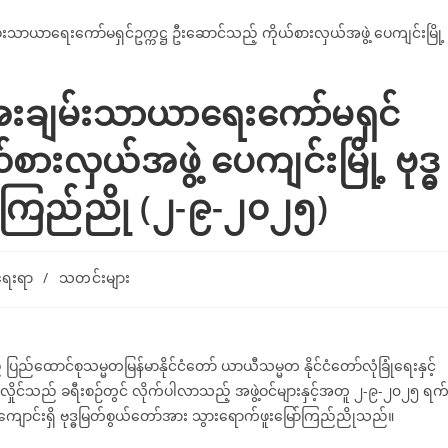
့် အေးချမ်းသာယာရေးကော်မရှင်
စားလှယ်အဖွဲ့ ပေကျင်းမြို့ ဗုဒ္ဓ
ာ်ကြည်ညို (၂-၉-၂၀၂၅)
ရေးရာ
/
သတင်းများ
်ထောင်စုသမ္မတမြန်မာနိုင်ငံတော် ယာယီသမ္မတ နိုင်ငံတော်လုံခြုံရေးနှင့်
င်လှိုင်သည် ခရီးစဉ်တွင် လိုက်ပါလာသည့် အဖွဲ့ဝင်များနှင့်အတူ ၂-၉-၂၀၂၅ ရက
းကျောင်းရှိ ဗုဒ္ဓမြတ်စွယ်တော်အား သွားရောက်ဖူးမြော်ကြည်ညိုသည်။