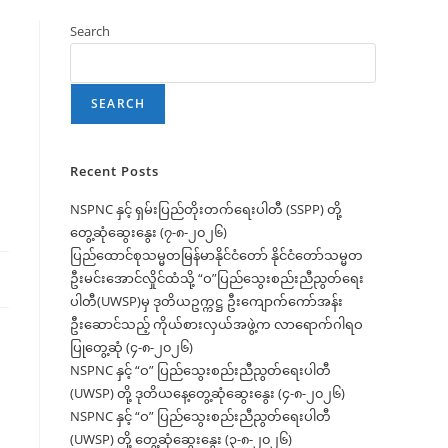
Search
SEARCH
Recent Posts
NSPNC နှင့် ရှမ်းပြည်တိုးတက်ရေးပါတီ (SSPP) တို့
တွေ့ဆုံဆွေးနွေး (၇-၈-၂၀၂၆)
ပြည်ထောင်စုသမ္မတမြန်မာနိုင်ငံတော် နိုင်ငံတော်သမ္မတ
ဦးမင်းအောင်လှိုင်ထံသို့ “ဝ”ပြည်သွေးစည်းညီညွတ်ရေး
ပါတီ(UWSP)မှ ဒုတိယဥက္ကဋ္ဌ ဦးကျောက်ကော်အန်း
ဦးဆောင်သည့် ကိုယ်စားလှယ်အဖွဲ့က လာရောက်ဂါရဝ
ပြုတွေ့ဆုံ (၄-၈-၂၀၂၆)
NSPNC နှင့် “ဝ” ပြည်သွေးစည်းညီညွတ်ရေးပါတီ
်
(UWSP) တို့ ဒုတိယနေ့တွေ့ဆုံဆွေးနွေး (၄-၈-၂၀၂၆)
NSPNC နှင့် “ဝ” ပြည်သွေးစည်းညီညွတ်ရေးပါတီ
(UWSP) တို့ တွေ့ဆုံဆွေးနွေး (၃-၈-၂၀၂၆)