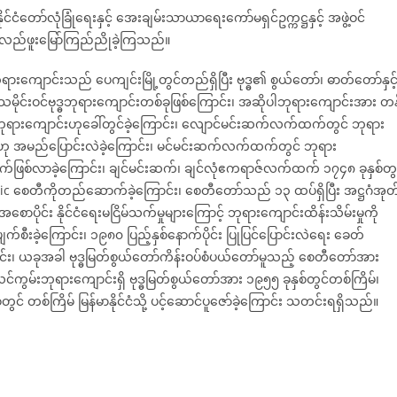
ံတော်လုံခြုံရေးနှင့် အေးချမ်းသာယာရေးကော်မရှင်ဥက္ကဋ္ဌနှင့် အဖွဲ့ဝင်
ည့်လည်ဖူးမြော်ကြည်ညိုခဲ့ကြသည်။
ရားကျောင်းသည် ပေကျင်းမြို့တွင်တည်ရှိပြီး ဗုဒ္ဓ၏ စွယ်တော်၊ ဓာတ်တော်နှင့
ုင်းဝင်ဗုဒ္ဓဘုရားကျောင်းတစ်ခုဖြစ်ကြောင်း၊ အဆိုပါဘုရားကျောင်းအား တန
ားကျောင်းဟုခေါ်တွင်ခဲ့ကြောင်း၊ လျောင်မင်းဆက်လက်ထက်တွင် ဘုရား
းဟု အမည်ပြောင်းလဲခဲ့ကြောင်း၊ မင်မင်းဆက်လက်ထက်တွင် ဘုရား
ျက်ဖြစ်လာခဲ့ကြောင်း၊ ချင်မင်းဆက်၊ ချင်လုံဧကရာဇ်လက်ထက် ၁၇၄၈ ခုနှစ်တွ
h Relic စေတီကိုတည်ဆောက်ခဲ့ကြောင်း၊ စေတီတော်သည် ၁၃ ထပ်ရှိပြီး အဋ္ဌဂံအုတ
စောပိုင်း နိုင်ငံရေးမငြိမ်သက်မှုများကြောင့် ဘုရားကျောင်းထိန်းသိမ်းမှုကို
်စီးခဲ့ကြောင်း၊ ၁၉၈၀ ပြည့်နှစ်နောက်ပိုင်း ပြုပြင်ပြောင်းလဲရေး ခေတ်
ြောင်း၊ ယခုအခါ ဗုဒ္ဓမြတ်စွယ်တော်ကိန်းဝပ်စံပယ်တော်မူသည့် စေတီတော်အား
င်ကွမ်းဘုရားကျောင်းရှိ ဗုဒ္ဓမြတ်စွယ်တော်အား ၁၉၅၅ ခုနှစ်တွင်တစ်ကြိမ်၊
တွင် တစ်ကြိမ် မြန်မာနိုင်ငံသို့ ပင့်ဆောင်ပူဇော်ခဲ့ကြောင်း သတင်းရရှိသည်။