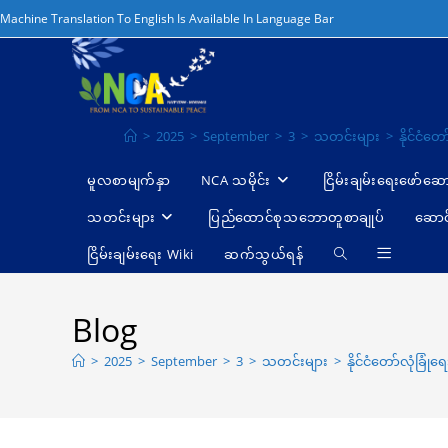
Machine Translation To English Is Available In Language Bar
>
2025
>
September
>
3
>
သတင်းများ
>
နိုင်ငံတ
မူလစာမျက်နှာ
NCA သမိုင်း
ငြိမ်းချမ်းရေးဖော်‌ဆေ
သတင်းများ
ပြည်ထောင်စုသဘောတူစာချုပ်
ဆောင
ငြိမ်းချမ်းရေး Wiki
ဆက်သွယ်ရန်
Blog
>
2025
>
September
>
3
>
သတင်းများ
>
နိုင်ငံတော်လုံခြု