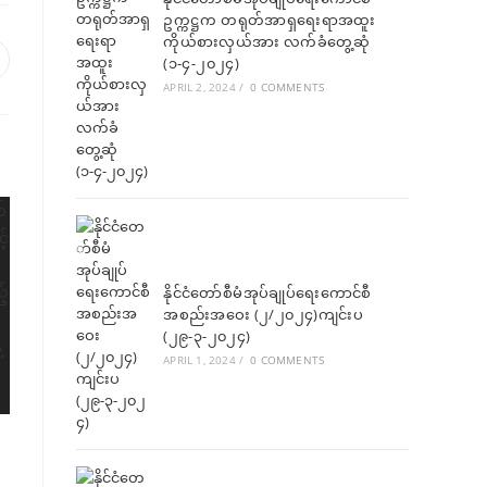
ဥက္ကဋ္ဌက တရုတ်အာရှရေးရာအထူး
ကိုယ်စားလှယ်အား လက်ခံတွေ့ဆုံ
(၁-၄-၂၀၂၄)
APRIL 2, 2024
/
0 COMMENTS
နိုင်ငံတော်စီမံအုပ်ချုပ်ရေးကောင်စီ
အစည်းအဝေး (၂/၂၀၂၄)ကျင်းပ
(၂၉-၃-၂၀၂၄)
APRIL 1, 2024
/
0 COMMENTS