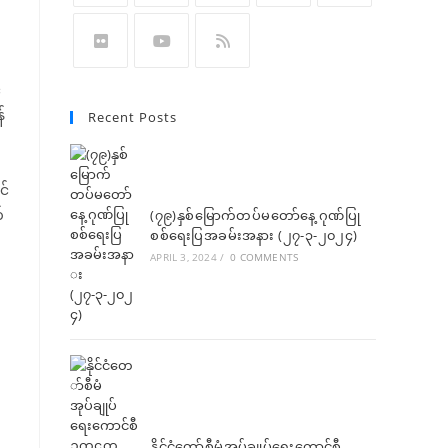
်
်
Recent Posts
င်
်
(၇၉)နှစ်မြောက်တပ်မတော်နေ့ ဂုဏ်ပြု
စစ်ရေးပြအခမ်းအနား (၂၇-၃-၂၀၂၄)
APRIL 3, 2024
/
0 COMMENTS
နိုင်ငံတော်စီမံအုပ်ချုပ်ရေးကောင်စီ