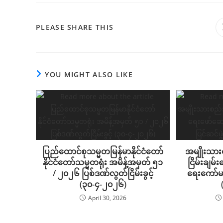
PLEASE SHARE THIS
YOU MIGHT ALSO LIKE
ပြည်ထောင်စုသမ္မတမြန်မာနိုင်ငံတော်
အမျိုးသားစ
နိုင်ငံတော်သမ္မတရုံး အမိန့်အမှတ် ၅၁
ငြိမ်းချမ်း
/ ၂၀၂၆ ပြစ်ဒဏ်လွတ်ငြိမ်းခွင့်
ရေးကော်မတ
(၃၀-၄-၂၀၂၆)
April 30, 2026