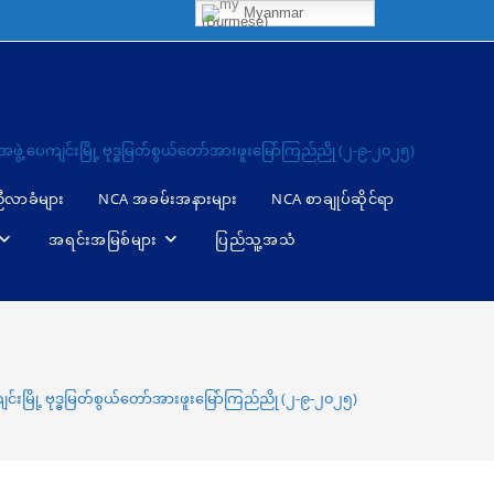
Myanmar
(Burmese)
ဖွဲ့ ပေကျင်းမြို့ ဗုဒ္ဓမြတ်စွယ်တော်အားဖူးမြော်ကြည်ညို (၂-၉-၂၀၂၅)
ညီလာခံများ
NCA အခမ်းအနားများ
NCA စာချုပ်ဆိုင်ရာ
အရင်းအမြစ်များ
ပြည်သူ့အသံ
င်းမြို့ ဗုဒ္ဓမြတ်စွယ်တော်အားဖူးမြော်ကြည်ညို (၂-၉-၂၀၂၅)