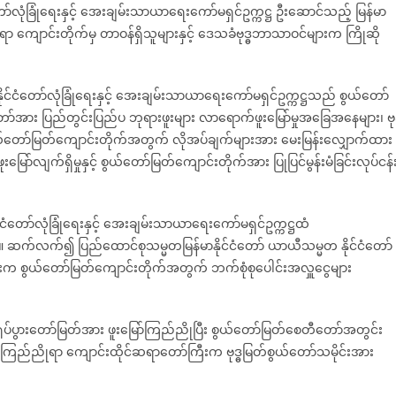
ော်လုံခြုံရေးနှင့် အေးချမ်းသာယာရေးကော်မရှင်ဥက္ကဋ္ဌ ဦးဆောင်သည့် မြန်မာ
ာ ကျောင်းတိုက်မှ တာဝန်ရှိသူများနှင့် ဒေသခံဗုဒ္ဓဘာသာဝင်များက ကြိုဆို
င်ငံတော်လုံခြုံရေးနှင့် အေးချမ်းသာယာရေးကော်မရှင်ဥက္ကဋ္ဌသည် စွယ်တော်
ော်အား ပြည်တွင်းပြည်ပ ဘုရားဖူးများ လာရောက်ဖူးမြော်မှုအခြေအနေများ၊ ဗုဒ
င့် စွယ်တော်မြတ်ကျောင်းတိုက်အတွက် လိုအပ်ချက်များအား မေးမြန်းလျှောက်ထား
်လျက်ရှိမှုနှင့် စွယ်တော်မြတ်ကျောင်းတိုက်အား ပြုပြင်မွန်းမံခြင်းလုပ်ငန်
ငံတော်လုံခြုံရေးနှင့် အေးချမ်းသာယာရေးကော်မရှင်ဥက္ကဋ္ဌထံ
ဆက်လက်၍ ပြည်ထောင်စုသမ္မတမြန်မာနိုင်ငံတော် ယာယီသမ္မတ နိုင်ငံတော်
င်များက စွယ်တော်မြတ်ကျောင်းတိုက်အတွက် ဘက်စုံစုပေါင်းအလှူငွေများ
ဓရုပ်ပွားတော်မြတ်အား ဖူးမြော်ကြည်ညိုပြီး စွယ်တော်မြတ်စေတီတော်အတွင်း
ော်ကြည်ညိုရာ ကျောင်းထိုင်ဆရာတော်ကြီးက ဗုဒ္ဓမြတ်စွယ်တော်သမိုင်းအား