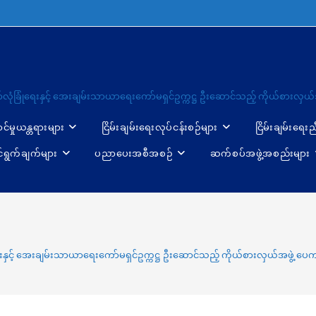
ော်လုံခြုံရေးနှင့် အေးချမ်းသာယာရေးကော်မရှင်ဥက္ကဋ္ဌ ဦးဆောင်သည့် ကိုယ်စားလှယ်အ
ာင်မှုယန္တရားများ
ငြိမ်းချမ်းရေးလုပ်ငန်းစဉ်များ
ငြိမ်းချမ်းရေး
်ရွက်ချက်များ
ပညာပေးအစီအစဉ်
ဆက်စပ်အဖွဲ့အစည်းများ
ံရေးနှင့် အေးချမ်းသာယာရေးကော်မရှင်ဥက္ကဋ္ဌ ဦးဆောင်သည့် ကိုယ်စားလှယ်အဖွဲ့ ပေကျ