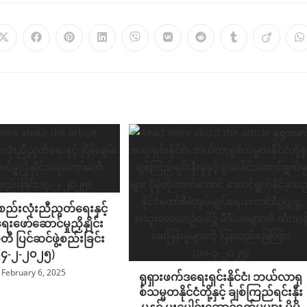
ည်းလုံးညီညွတ်ရေးနှင့်
ရေးဖော်ဆောင်မှုညှိနှိုင်း
ီ ပြင်ဆင်ဖွဲ့စည်းခြင်း
(၄-၂-၂၀၂၅)
February 6, 2025
ရုရှားဖက်ဒရေးရှင်းနိုင်ငံ၊ ဘယ်လာရု
စ်သမ္မတနိုင်ငံတို့နှင့် ချစ်ကြည်ရင်းနှီး