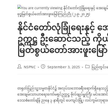
နိုင်ငံတော်လုံခြုံရေးနှင
ဥက္ကဋ္ဌ ဦးဆောင်သည့် ကိုယ်
မြတ်စွယ်တော်အားဖူးမြေ
NSPNC
September 3, 2025
ပြည်တွင်း
တရုတ်ပြည်သူ့သမ္မတနိုင်ငံ၌ အလုပ်သဘောခရီးရောက်ရှိနေသည့် ပြည
အေးချမ်းသာယာရေးကော်မရှင်ဥက္ကဋ္ဌ ဗိုလ်ချုပ်မှူးကြီး မင်းအော
ဒေသစံတော်ချိန် ညနေ
၃ နာရီတွင် ပေကျင်းမြို့၊ လင်ကွမ်းဘုရာ