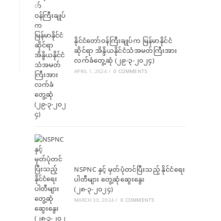
နိုင်ငံတော်ဝန်ကြီးချုပ်က မြန်မာနိုင်ငံ
ဆိုင်ရာ အိန္ဒိယနိုင်ငံသံအမတ်ကြီးအား
လက်ခံတွေ့ဆုံ (၂၉-၃-၂၀၂၄)
APRIL 1, 2024
/
0 COMMENTS
NSPNC နှင့် မှတ်ပုံတင်ပြီးသည့် နိုင်ငံရေး
ပါတီများ တွေ့ဆုံဆွေးနွေး
(၂၈-၃-၂၀၂၄)
MARCH 30, 2024
/
0 COMMENTS