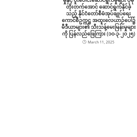
မှုနှင့် ပူးပေါင်းဆောင်ရွက်မှုများ ပိုမို
တိုးတက်အောင် ဆောင်ရွက်နိုင်ခဲ့
သည့် နိုင်ငံတော်စီမံအုပ်ချုပ်ရေး
ကောင်စီဥက္ကဋ္ဌ အထူးလေယာဉ်ပေါ်၌
မီဒီယာများ၏ သီးသန့်မေးမြန်းမှုများ
ကို ပြန်လည်ဖြေကြား (၁၀-၃-၂၀၂၅)
March 11, 2025