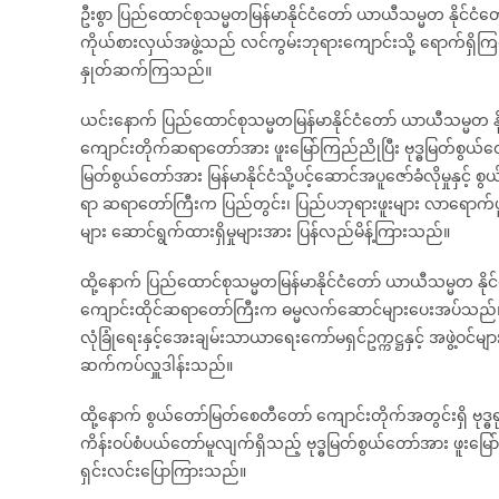
ဦးစွာ ပြည်ထောင်စုသမ္မတမြန်မာနိုင်ငံတော် ယာယီသမ္မတ နိုင်ငံတ
ကိုယ်စားလှယ်အဖွဲ့သည် လင်ကွမ်းဘုရားကျောင်းသို့ ရောက်ရှိကြရ
နှုတ်ဆက်ကြသည်။
ယင်းနောက် ပြည်ထောင်စုသမ္မတမြန်မာနိုင်ငံတော် ယာယီသမ္မတ နို
ကျောင်းတိုက်ဆရာတော်အား ဖူးမြော်ကြည်ညိုပြီး ဗုဒ္ဓမြတ်စွယ်တ
မြတ်စွယ်တော်အား မြန်မာနိုင်ငံသို့ပင့်ဆောင်အပူဇော်ခံလိုမှုနှ
ရာ ဆရာတော်ကြီးက ပြည်တွင်း၊ ပြည်ပဘုရားဖူးများ လာရောက်ဖူးမြော
များ ဆောင်ရွက်ထားရှိမှုများအား ပြန်လည်မိန့်ကြားသည်။
ထို့နောက် ပြည်ထောင်စုသမ္မတမြန်မာနိုင်ငံတော် ယာယီသမ္မတ နိုင်
ကျောင်းထိုင်ဆရာတော်ကြီးက ဓမ္မလက်ဆောင်များပေးအပ်သည်။ 
လုံခြုံရေးနှင့်အေးချမ်းသာယာရေးကော်မရှင်ဥက္ကဋ္ဌနှင့် အဖွဲ့ဝ
ဆက်ကပ်လှူဒါန်းသည်။
ထို့နောက် စွယ်တော်မြတ်စေတီတော် ကျောင်းတိုက်အတွင်းရှိ ဗုဒ္
ကိန်းဝပ်စံပယ်တော်မူလျက်ရှိသည့် ဗုဒ္ဓမြတ်စွယ်တော်အား ဖူးမြ
ရှင်းလင်းပြောကြားသည်။