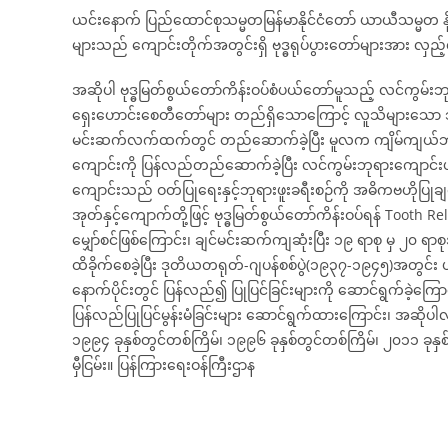
ယင်းနောက် ပြည်ထောင်စုသမ္မတမြန်မာနိုင်ငံတော် ယာယီသမ္မတ နိုင်င
များသည် ကျောင်းတိုက်အတွင်းရှိ ဗုဒ္ဓရုပ်ပွားတော်များအား လှ
အဆိုပါ ဗုဒ္ဓမြတ်စွယ်တော်ကိန်းဝပ်စံပယ်တော်မူသည့် လင်ကွမ်းဘု
ရှေးဟောင်းစေတီတော်များ တည်ရှိသောကြောင့် လူသိများသော သမိ
မင်းဆက်လက်ထက်တွင် တည်ဆောက်ခဲ့ပြီး မူလက ကျိမ်ကျယ်ဘုရ
ကျောင်းကို ပြန်လည်တည်ဆောက်ခဲ့ပြီး လင်ကွမ်းဘုရားကျောင်
ကျောင်းသည် ဝတ်ပြုရေးနှင့်ဘုရားဖူးခရီးစဉ်ကို အဓိကဗဟိုပြုခ
အုတ်နှင့်ကျောက်တို့ဖြင့် ဗုဒ္ဓမြတ်စွယ်တော်ကိန်းဝပ်ရန် Toot
မျှော်စင်ဖြစ်ကြောင်း၊ ချင်မင်းဆက်ကျဆုံးပြီး ၁၉ ရာစု မှ ၂၀ ရာစုအ
ထိခိုက်စေခဲ့ပြီး ဒုတိယတရုတ်-ဂျပန်စစ်ပွဲ(၁၉၃၇-၁၉၄၅)အတွင်း ပျက
နောက်ပိုင်းတွင် ပြန်လည်၍ ပြုပြင်ခြင်းများကို ဆောင်ရွက်ခဲ့က
ပြန်လည်ပြုပြင်မွန်းမံခြင်းများ ဆောင်ရွက်ထားကြောင်း၊ အဆိုပါလ
၁၉၉၄ ခုနှစ်တွင်တစ်ကြိမ်၊ ၁၉၉၆ ခုနှစ်တွင်တစ်ကြိမ်၊ ၂၀၁၁ ခုနှစ်
မှီငြမ်း။ ပြန်ကြားရေးဝန်ကြီးဌာန