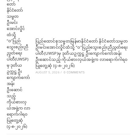
ပြည်ထောင်စုသမ္မတမြန်မာနိုင်ငံတော် နိုင်ငံတော်သမ္မတ
ဦးမင်းအောင်လှိုင်ထံသို့ “ဝ”ပြည်သွေးစည်းညီညွတ်ရေး
ပါတီ(UWSP)မှ ဒုတိယဥက္ကဋ္ဌ ဦးကျောက်ကော်အန်း
ဦးဆောင်သည့် ကိုယ်စားလှယ်အဖွဲ့က လာရောက်ဂါရဝ
ပြုတွေ့ဆုံ (၄-၈-၂၀၂၆)
AUGUST 5, 2026
/
0 COMMENTS