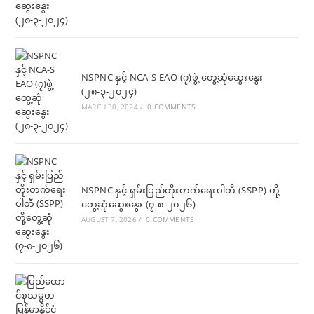
NSPNC နှင့် NCA-S EAO (၇)ဖွဲ့ တွေ့ဆုံဆွေးနွေး
(၂၈-၃-၂၀၂၄)
MARCH 30, 2024
/
0 COMMENTS
NSPNC နှင့် ရှမ်းပြည်တိုးတက်ရေးပါတီ (SSPP) တို့
တွေ့ဆုံဆွေးနွေး (၇-၈-၂၀၂၆)
AUGUST 7, 2026
/
0 COMMENTS