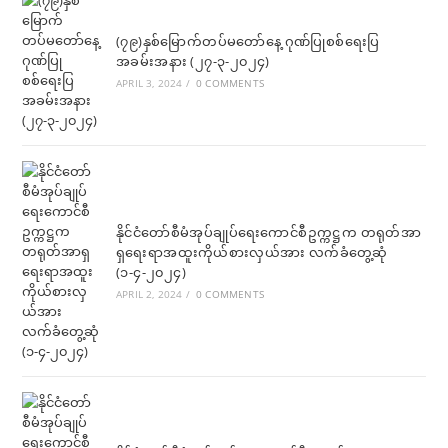
(၇၉)နှစ်မြောက်တပ်မတော်နေ့ ဂုဏ်ပြုစစ်ရေးပြ
အခမ်းအနား (၂၇-၃-၂၀၂၄)
APRIL 3, 2024
/
0 COMMENTS
နိုင်ငံတော်စီမံအုပ်ချုပ်ရေးကောင်စီဥက္ကဋ္ဌက တရုတ်အာ
ရှရေးရာအထူးကိုယ်စားလှယ်အား လက်ခံတွေ့ဆုံ
(၁-၄-၂၀၂၄)
APRIL 2, 2024
/
0 COMMENTS