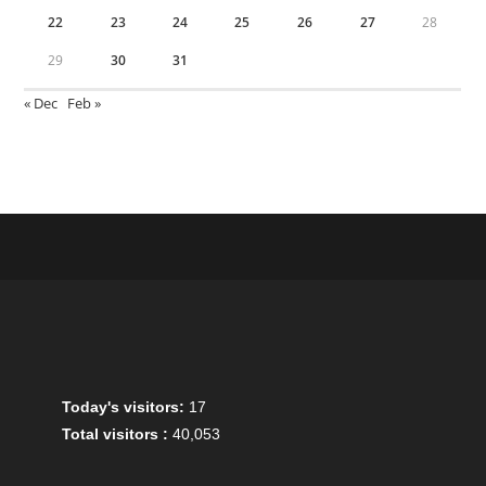
22
23
24
25
26
27
28
29
30
31
« Dec
Feb »
Today's visitors:
17
Total visitors :
40,053