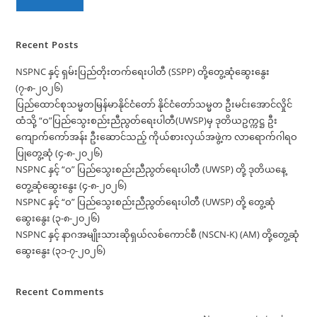
Recent Posts
NSPNC နှင့် ရှမ်းပြည်တိုးတက်ရေးပါတီ (SSPP) တို့တွေ့ဆုံဆွေးနွေး
(၇-၈-၂၀၂၆)
ပြည်ထောင်စုသမ္မတမြန်မာနိုင်ငံတော် နိုင်ငံတော်သမ္မတ ဦးမင်းအောင်လှိုင်
ထံသို့ “ဝ”ပြည်သွေးစည်းညီညွတ်ရေးပါတီ(UWSP)မှ ဒုတိယဥက္ကဋ္ဌ ဦး
ကျောက်ကော်အန်း ဦးဆောင်သည့် ကိုယ်စားလှယ်အဖွဲ့က လာရောက်ဂါရဝ
ပြုတွေ့ဆုံ (၄-၈-၂၀၂၆)
NSPNC နှင့် “ဝ” ပြည်သွေးစည်းညီညွတ်ရေးပါတီ (UWSP) တို့ ဒုတိယနေ့
တွေ့ဆုံဆွေးနွေး (၄-၈-၂၀၂၆)
NSPNC နှင့် “ဝ” ပြည်သွေးစည်းညီညွတ်ရေးပါတီ (UWSP) တို့ တွေ့ဆုံ
ဆွေးနွေး (၃-၈-၂၀၂၆)
NSPNC နှင့် နာဂအမျိုးသားဆိုရှယ်လစ်ကောင်စီ (NSCN-K) (AM) တို့တွေ့ဆုံ
ဆွေးနွေး (၃၁-၇-၂၀၂၆)
Recent Comments