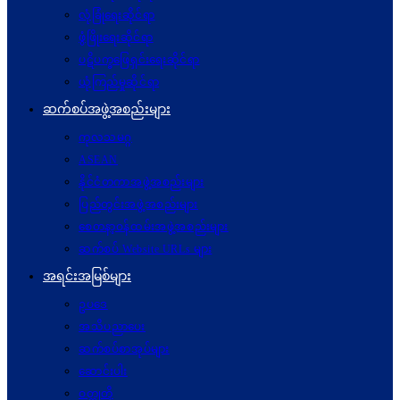
လုံခြုံရေးဆိုင်ရာ
ဖွံဖြိုးရေးဆိုင်ရာ
ပဋိပက္ခ‌ဖြေရှင်းရေးဆိုင်ရာ
ယုံကြည်မှုဆိုင်ရာ
ဆက်စပ်အဖွဲ့အစည်းများ
ကုလသမဂ္ဂ
ASEAN
နိုင်ငံတကာအဖွဲ့အစည်းများ
ပြည်တွင်းအဖွဲ့အစည်းများ
စေတနာ့ဝန်ထမ်းအဖွဲ့အစည်းများ
ဆက်စပ် Website URLs များ
အရင်းအမြစ်များ
ဥပဒေ
အသိပညာပေး
ဆက်စပ်စာအုပ်များ
ဆောင်းပါး
ဝတ္ထုတို