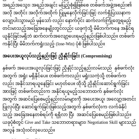
အရည်အသွေး၊ အရည်အချင်း မပြည့်စုံ၍ဖြစ်စေ တစ်ဖက်အဖွဲ့အစည်း၏
အလို အတိုင်း အလိုက်အထိုက် ပြုမူနေလိုက်ခြင်းဖြင့် လက်ရှိပြဿနာက
လျော့ပါးသွားမည် မှန်သော် လည်း နောက်ပိုင်း ဆက်လက်ကြုံတွေ့ရမည့်
တင်းမာသည့်အခြေအနေမျိုးတွင်လည်း ယခုကဲ့သို့ မိမိဘက်ကနေ အနိုင်ရ
ယူနိုင်ခြင်းမရှိဘဲ ဆက်လက်အလျော့ပေးရမည့်နည်းဖြစ်ပါသည်။ တစ်ဖက်
ကနိုင်ပြီး မိမိဘက်ကရှုံးသည့် (lose-Win) ပုံစံ ဖြစ်ပါသည်။
အပေးအယူလုပ်သည့်နည်းဖြင့် ညှိနှိုင်းခြင်း (
Compromising)
နှစ်ဖက် အပေးအယူလုပ်ခြင်းဖြင့် ညှိနှိုင်သည့်နည်းလမ်းသည် နှစ်ဖက်လုံး
အတွက် အရှုံး မရှိနိုင်ပေ။ တစ်ဖက်ကလည်း မရှုံးသကဲ့သို့ တစ်ဖက်က
လည်း အနိုင်သာရယူနေခြင်း မဟုတ်ပေ။ ထိုသို့ ညှိနှိုင်းဆောင်ရွက်ခြင်း
အားဖြင့် တစ်ဖက်တည်းက အနိုင်ရယူမည့်သဘောထက် နှစ်ဖက်လုံး
အတွက် အဆင်ပြေစေမည့်နည်းလမ်းများကို အပေးအယူ၊ အလျော့အတင်း
ပြုလုပ်ပြီး ဆောင်ရွက်ခြင်းဖြစ်သည့်အတွက် နှစ်ဖက်လုံးက လက်ခံနိုင်
သည့် အခြေအနေတစ်ရပ်ကို ရရှိလာ ပြီး အဆင်ပြေစေမည်ဖြစ်ပါသည်။
ယခုပုံစံတွင် Give and Take သဘောတရားများ၊ Negotiation Skill များသည်
အလွန် အသုံးဝင်လှပေသည်။