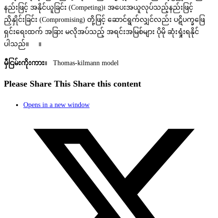
နည်းဖြင့် အနိုင်ယူခြင်း (Competing)၊ အပေးအယူလုပ်သည့်နည်းဖြင့်
ညှိနှိုင်းခြင်း (Compromising) တို့ဖြင့် ဆောင်ရွက်လျှင်လည်း ပဋိပက္ခဖြေ
ရှင်းရေးထက် အခြား မလိုအပ်သည့် အရင်းအမြစ်များ ပိုမို ဆုံးရှုံးရနိုင်
ပါသည်။ ။
မှီငြမ်းကိုးကား
။ Thomas-kilmann model
Please Share This
Share this content
Opens in a new window