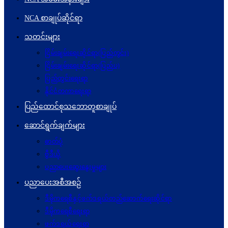
NCA စာချုပ်ဆိုင်ရာ
သတင်းများ
ငြိမ်းချမ်းရေးဆိုင်ရာ(ပြည်တွင်း)
ငြိမ်းချမ်းရေးဆိုင်ရာ(ပြည်ပ)
ပြည်တွင်းရေးရာ
နိုင်ငံတကာရေးရာ
ပြည်ထောင်စုသဘောတူစာချုပ်
ဆောင်ရွက်ချက်များ
ဓာတ်ပုံ
ဗွီဒီယို
ပညာပေးဆွေးနွေးမှုများ
ပညာပေးအစီအစဉ်
ဒီမိုကရေစီနှင့်ဖက်ဒရယ်တည်ဆောက်ရေးဆိုင်ရာ
ဒီမိုကရေစီရေးရာ
ဖက်ဒရယ်ရေးရာ