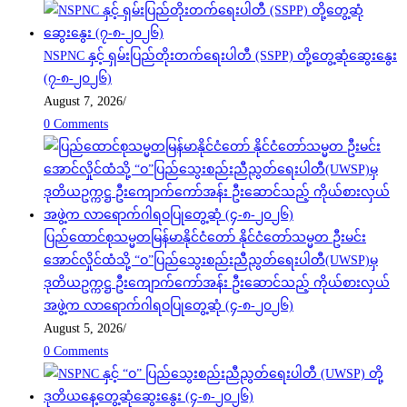
NSPNC နှင့် ရှမ်းပြည်တိုးတက်ရေးပါတီ (SSPP) တို့တွေ့ဆုံဆွေးနွေး
(၇-၈-၂၀၂၆)
August 7, 2026
/
0 Comments
ပြည်ထောင်စုသမ္မတမြန်မာနိုင်ငံတော် နိုင်ငံတော်သမ္မတ ဦးမင်း
အောင်လှိုင်ထံသို့ “ဝ”ပြည်သွေးစည်းညီညွတ်ရေးပါတီ(UWSP)မှ
ဒုတိယဥက္ကဋ္ဌ ဦးကျောက်ကော်အန်း ဦးဆောင်သည့် ကိုယ်စားလှယ်
အဖွဲ့က လာရောက်ဂါရဝပြုတွေ့ဆုံ (၄-၈-၂၀၂၆)
August 5, 2026
/
0 Comments