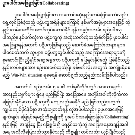
ပူးပေါင်းအဖြေရှာခြင်း(
Collaborating)
ပူး‌ပေါင်းအဖြေရှာခြင်းက အကောင်းဆုံးနည်းလမ်းဖြစ်သော်လည်း
ရှေ့တွင်ဖြစ်ခဲ့သည့် ပဋိပက္ခအရှိန်များကြောင့် နှစ်ဖက်အဖွဲ့များအနေဖြင့် ထို
နည်းလမ်းအတိုင်း စတင်လုပ်ဆောင်နိုင် ရန် အခွင့်အလမ်း နည်းပါးလှ
ပါသည်။ နှစ်ဖက်လုံးက ပဋိပက္ခကို အဆုံးသတ်လိုသည့်စိတ်ဖြင့် ပူးပေါင်း
အဖြေရှာရန်အတွက် ပဋိပက္ခဖြစ်ရသည့် နောက်ခံအကြောင်းတရားများ၊
ပါဝင်ပတ်သက် သူများ၊ ပဋိပက္ခတွင်ပါဝင်သည့် အကြောင်းအရာများကို
စုဆောင်းပြီး ညှိနှိုင်းဆွေးနွေးကာ ပဋိပက္ခကို ဖြေရှင်းနိုင်မည့် ဖြစ်နိုင်သည့်
နည်းလမ်းများအား စဉ်းစားဖော်ထုတ်ပြီး နှစ်ဖက်လုံး အတွက် အကျိုးရှိစေ
မည့် Win-Win situation ရစေရန် ဆောင်ရွက်သည့်နည်းလမ်းဖြစ်ပါသည်။
အထက်ပါ နည်းလမ်း ၅ ခု ၏ တစ်ခုစီတိုင်းတွင် အားသာချက်၊
အားနည်းချက်များ ရှိနေ မည်ဖြစ်ပြီး အခြေအနေ အချိန်အခါကိုလိုက်ကာ
ဖြေရှင်းနိုင်မှသာ ပဋိပက္ခကို ကျေလည်စေနိုင် မည် ဖြစ်သည့်အတွက်
ကျွမ်းကျင်ပိုင်နိုင်စွာ အသုံးချတတ်ရန် လိုအပ်ပါသည်။ ဉပမာအနေဖြင့်
ချက်ချင်း ဖြေရှင်းရမည့်ကိစ္စမျိုးကို ပူးပေါင်းအဖြေရှာခြင်း(Collaborating)
နည်းဖြင့် အချိန်ယူ ပြီး ဖြေရှင်း၍ မရနိုင်သကဲ့သို့ အခြေအနေအချိန်အခါ
အရ အလိုလိုပြေလည်သွားနိုင်သည့် ကိစ္စမျိုး တွင်လည်း ယှဉ်ပြိုင်သည့်