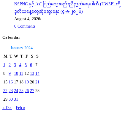
NSPNC နှင့် “ဝ” ပြည်သွေးစည်းညီညွတ်ရေးပါတီ (UWSP) တို့
ဒုတိယနေ့တွေ့ဆုံဆွေးနွေး (၄-၈-၂၀၂၆)
August 4, 2026
/
0 Comments
Calendar
January 2024
M
T
W
T
F
S
S
1
2
3
4
5
6
7
8
9
10
11
12
13
14
15
16
17
18
19
20
21
22
23
24
25
26
27
28
29
30
31
« Dec
Feb »
Today's visitors:
40
Total visitors :
40,022