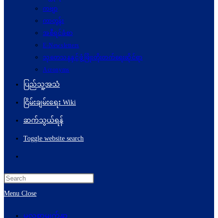
ကဗျာ
ကာတွန်း
အစီရင်ခံစာ
E-Newsletters
သုတေသနနှင့်ဖွံ့ဖြိုးတိုးတက်ရေးဆိုင်ရာ
Acronyms
ပြည်သူ့အသံ
ငြိမ်းချမ်းရေး Wiki
ဆက်သွယ်ရန်
Toggle website search
Menu
Close
မူလစာမျက်နှာ