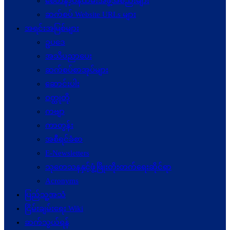
စေတနာ့ဝန်ထမ်းအဖွဲ့အစည်းများ
ဆက်စပ် Website URLs များ
အရင်းအမြစ်များ
ဥပဒေ
အသိပညာပေး
ဆက်စပ်စာအုပ်များ
ဆောင်းပါး
ဝတ္ထုတို
ကဗျာ
ကာတွန်း
အစီရင်ခံစာ
E-Newsletters
သုတေသနနှင့်ဖွံ့ဖြိုးတိုးတက်ရေးဆိုင်ရာ
Acronyms
ပြည်သူ့အသံ
ငြိမ်းချမ်းရေး Wiki
ဆက်သွယ်ရန်