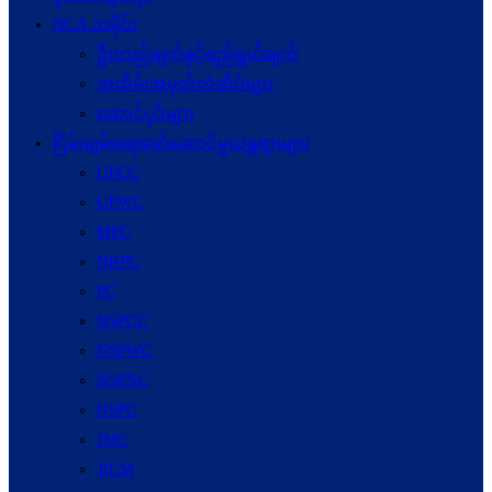
NCA သမိုင်း
ဦးတည်ချက်နှင့်ရည်ရွယ်ချက်
အထိမ်းအမှတ်တံဆိပ်များ
ဆောင်ပုဒ်များ
ငြိမ်းချမ်းရေးဖော်‌ဆောင်မှုယန္တရားများ
UPCC
UPWC
MPC
NRPC
PC
NSPCC
NSPWC
NSPNC
NSPC
JMC
JICM