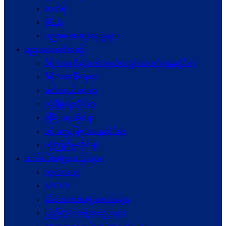
ဓာတ်ပုံ
ဗွီဒီယို
ပညာပေးဆွေးနွေးမှုများ
ပညာပေးအစီအစဉ်
ဒီမိုကရေစီနှင့်ဖက်ဒရယ်တည်ဆောက်ရေးဆိုင်ရာ
ဒီမိုကရေစီရေးရာ
ဖက်ဒရယ်ရေးရာ
လုံခြုံရေးဆိုင်ရာ
ဖွံဖြိုးရေးဆိုင်ရာ
ပဋိပက္ခ‌ဖြေရှင်းရေးဆိုင်ရာ
ယုံကြည်မှုဆိုင်ရာ
ဆက်စပ်အဖွဲ့အစည်းများ
ကုလသမဂ္ဂ
ASEAN
နိုင်ငံတကာအဖွဲ့အစည်းများ
ပြည်တွင်းအဖွဲ့အစည်းများ