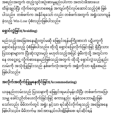
အစည်းအတွက် ထည့်သွင်းစဉ်းစားမှုနည်းပါးကာ အတင်းဖိအားပေး
ထိန်းချုပ်ပြီး လိုက်လျောလာစေရန် အကျပ်ကိုင်လုပ်ဆောင်သည့်ပုံစံ ဖြစ်
ပါသည်။ တစ်ဖက်က အနိုင်ရသော် လည်း တစ်ဖက်အတွက် အရှုံးသာကျန်
ခဲ့သည့် Win-Lose ပုံစံလည်းဖြစ်ပါသည်။
ရှောင်လွှဲခြင်း(
Avoiding)
မည်သည့်အခြေအနေမျိုးတွင်မဆို ဖြေရှင်းရန်မကြိုးစားဘဲ ပဋိပက္ခကို
ရှောင်ပြေးသည့် ပုံစံဖြစ်ပါသည်။ ထိုသို့ ရှောင်ပြေးလိုက်ခြင်းဖြင့် ရှိပြီးသား
ပြဿနာများက ပြီးဆုံးသွားမည် မဟုတ်သည့်အပြင် ဖွဲမီးကဲ့သို့ အတွင်းက
နေ တငွေ့ငွေ့ လှိုက်စားနေမည်ဖြစ်သည့်အတွက် ထိုသို့ ရှောင်လွှဲသည့်နည်း
လမ်းကို အသုံးပြုခြင်းသည် နှစ်ဖက်လုံးအတွက် အရှုံးကိုသာ ရရှိစေမည်
ဖြစ်ပါသည်။
အလိုက်အထိုက်ပြုမူနေထိုင်ခြင်း(
Accommodating)
ယခုနည်းလမ်းသည် ပြဿနာကို ဖြေရှင်းရမယ်မှန်းသိပြီး တစ်ဖက်ကပြော
သမျှ ခေါင်းညိတ်ပေးလိုက်ခြင်းဖြင့် စကားနည်း ရန်စဲသဘောမျိုးဖြစ်
သော်လည်း မိမိဘက်တွင် အရှုံး နှင့်သာ ရင်ဆိုင်လိုက်ရသည့် အခြေအနေ
ဖြစ်ပါသည်။ မိမိဘက်မှ အင်အားနည်းပါး၍ဖြစ်စေ၊ ရင်ဆိုင်ရန်