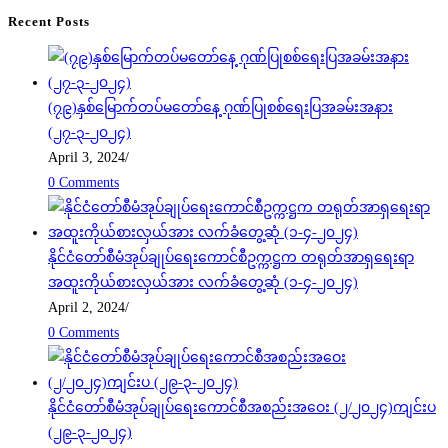
Recent Posts
(၇၉)နှစ်မြောက်တပ်မတော်နေ့ ဂုဏ်ပြုစစ်ရေးပြအခမ်းအနား
(၂၇-၃-၂၀၂၄)
April 3, 2024
/
0 Comments
နိုင်ငံတော်စီမံအုပ်ချုပ်ရေးကောင်စီဥက္ကဋ္ဌက တရုတ်အာရှရေးရာ
အထူးကိုယ်စားလှယ်အား လက်ခံတွေ့ဆုံ (၁-၄-၂၀၂၄)
April 2, 2024
/
0 Comments
နိုင်ငံတော်စီမံအုပ်ချုပ်ရေးကောင်စီအစည်းအဝေး (၂/၂၀၂၄)ကျင်းပ
(၂၉-၃-၂၀၂၄)