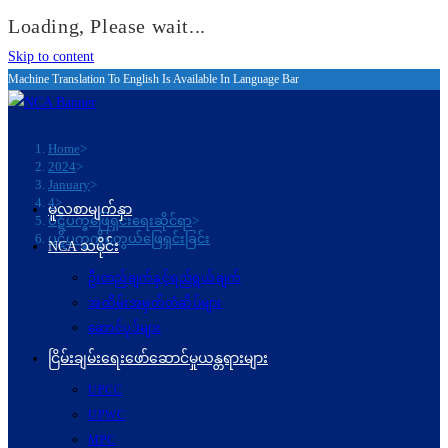
Loading, Please wait...
Skip to content
Machine Translation To English Is Available In Language Bar
Home
>
2024
>
January
>
4
>
မူလစာမျက်နှာ
ပဋိပက္ခ‌ဖြေရှင်းရေးဆိုင်ရာ
>
ပဋိပက္ခကိုင်တွယ်ဖြေရှင်းခြင်း
NCA သမိုင်း
ဦးတည်ချက်နှင့်ရည်ရွယ်ချက်
အထိမ်းအမှတ်တံဆိပ်များ
ဆောင်ပုဒ်များ
ငြိမ်းချမ်းရေးဖော်‌ဆောင်မှုယန္တရားများ
UPCC
UPWC
MPC