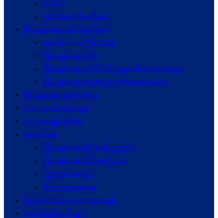
UPDJC
လုပ်ငန်းကော်မတီများ
ငြိမ်းချမ်းရေးလုပ်ငန်းစဉ်များ
နောက်ခံအကြောင်းအရာ
ငြိမ်းချမ်းရေးမူဝါဒ
ငြိမ်းချမ်းရေးတွင်ပါဝင်သူများ၏ စကားသံများ
ငြိမ်းချမ်းရေးအစုအဖွဲ့များ၏စကားသံများ
ငြိမ်းချမ်းရေးညီလာခံများ
NCA အခမ်းအနားများ
NCA စာချုပ်ဆိုင်ရာ
သတင်းများ
ငြိမ်းချမ်းရေးဆိုင်ရာ(ပြည်တွင်း)
ငြိမ်းချမ်းရေးဆိုင်ရာ(ပြည်ပ)
ပြည်တွင်းရေးရာ
နိုင်ငံတကာရေးရာ
ပြည်ထောင်စုသဘောတူစာချုပ်
ဆောင်ရွက်ချက်များ