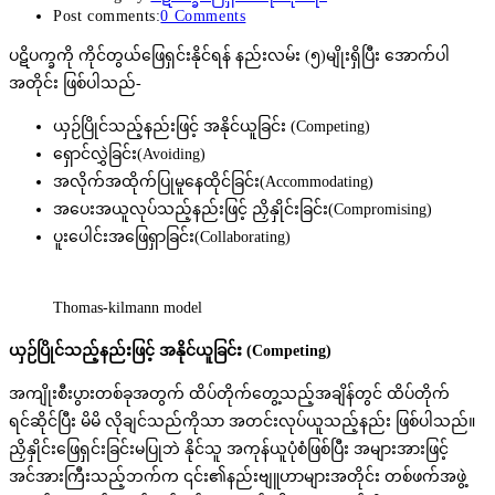
Post comments:
0 Comments
ပဋိပက္ခကို ကိုင်တွယ်ဖြေရှင်းနိုင်ရန် နည်းလမ်း (၅)မျိုးရှိပြီး အောက်ပါ
အတိုင်း ဖြစ်ပါသည်-
ယှဉ်ပြိုင်သည့်နည်းဖြင့် အနိုင်ယူခြင်း (Competing)
ရှောင်လွှဲခြင်း(Avoiding)
အလိုက်အထိုက်ပြုမူနေထိုင်ခြင်း(Accommodating)
အပေးအယူလုပ်သည့်နည်းဖြင့် ညှိနှိုင်းခြင်း(Compromising)
ပူးပေါင်းအဖြေရှာခြင်း(Collaborating)
Thomas-kilmann model
ယှဉ်ပြိုင်သည့်နည်းဖြင့် အနိုင်ယူခြင်း (
Competing)
အကျိုးစီးပွားတစ်ခုအတွက် ထိပ်တိုက်တွေ့သည့်အချိန်တွင် ထိပ်တိုက်
ရင်ဆိုင်ပြီး မိမိ လိုချင်သည်ကိုသာ အတင်းလုပ်ယူသည့်နည်း ဖြစ်ပါသည်။
ညှိနှိုင်းဖြေရှင်းခြင်းမပြုဘဲ နိုင်သူ အကုန်ယူပုံစံဖြစ်ပြီး အများအားဖြင့်
အင်အားကြီးသည့်ဘက်က ၎င်း၏နည်းဗျူဟာများအတိုင်း တစ်ဖက်အဖွဲ့