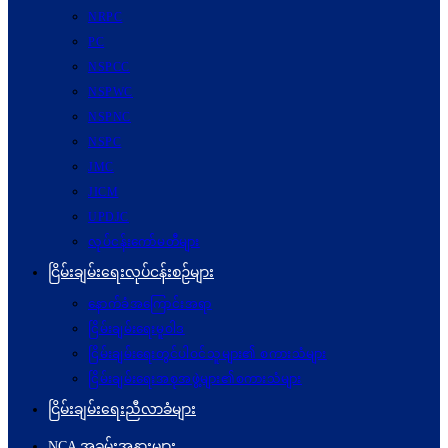
NRPC
PC
NSPCC
NSPWC
NSPNC
NSPC
JMC
JICM
UPDJC
လုပ်ငန်းကော်မတီများ
ငြိမ်းချမ်းရေးလုပ်ငန်းစဉ်များ
နောက်ခံအကြောင်းအရာ
ငြိမ်းချမ်းရေးမူဝါဒ
ငြိမ်းချမ်းရေးတွင်ပါဝင်သူများ၏ စကားသံများ
ငြိမ်းချမ်းရေးအစုအဖွဲ့များ၏စကားသံများ
ငြိမ်းချမ်းရေးညီလာခံများ
NCA အခမ်းအနားများ