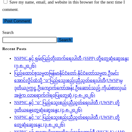
Save my name, email, and website in this browser for the next time I
comment.
Search
Search
Recent Posts
NSPNC နှင့် ရှမ်းပြည်တိုးတက်ရေးပါတီ (SSPP) တို့တွေ့ဆုံဆွေးနွေး
(၇-၈-၂၀၂၆)
ပြည်ထောင်စုသမ္မတမြန်မာနိုင်ငံတော် နိုင်ငံတော်သမ္မတ ဦးမင်း
အောင်လှိုင်ထံသို့ “ဝ”ပြည်သွေးစည်းညီညွတ်ရေးပါတီ(UWSP)မှ
ဒုတိယဥက္ကဋ္ဌ ဦးကျောက်ကော်အန်း ဦးဆောင်သည့် ကိုယ်စားလှယ်
အဖွဲ့က လာရောက်ဂါရဝပြုတွေ့ဆုံ (၄-၈-၂၀၂၆)
NSPNC နှင့် “ဝ” ပြည်သွေးစည်းညီညွတ်ရေးပါတီ (UWSP) တို့
ဒုတိယနေ့တွေ့ဆုံဆွေးနွေး (၄-၈-၂၀၂၆)
NSPNC နှင့် “ဝ” ပြည်သွေးစည်းညီညွတ်ရေးပါတီ (UWSP) တို့
တွေ့ဆုံဆွေးနွေး (၃-၈-၂၀၂၆)