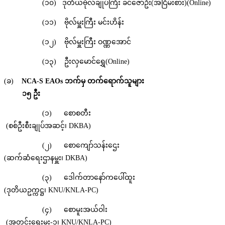
(၁၀) ဒုတိယဗိုလ်ချုပ်ကြီး ခင်ဇော်ဦး(အငြိမ်းစား)(Online)
(၁၁) ဗိုလ်မှူးကြီး မင်းဟိန်း
(၁၂) ဗိုလ်မှူးကြီး ဝဏ္ဏအောင်
(၁၃) ဦးလှမောင်ရွှေ(Online)
(ခ)
NCA-S EAOs
ဘက်မှ
တက်ရောက်သူများ
၁၅ ဦး
(၁) စောစတီး
(စစ်ဦးစီးချုပ်အဆင့်၊ DKBA)
(၂) စောကျော်သန်းဌေး
(ဆက်ဆံရေးဌာနမှူး၊ DKBA)
(၃) ဒေါက်တာနော်ကပေါ်ထူး
(ဒုတိယဥက္ကဋ္ဌ၊ KNU/KNLA-PC)
(၄) စောမူးအယ်ဝါး
(အတွင်းရေးမှူး-၁၊ KNU/KNLA-PC)