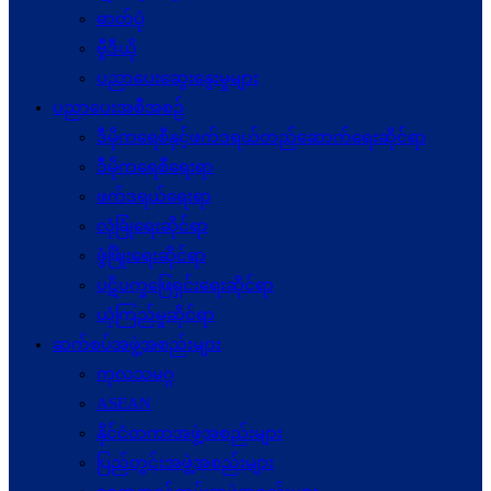
ဓာတ်ပုံ
ဗွီဒီယို
ပညာပေးဆွေးနွေးမှုများ
ပညာပေးအစီအစဉ်
ဒီမိုကရေစီနှင့်ဖက်ဒရယ်တည်ဆောက်ရေးဆိုင်ရာ
ဒီမိုကရေစီရေးရာ
ဖက်ဒရယ်ရေးရာ
လုံခြုံရေးဆိုင်ရာ
ဖွံဖြိုးရေးဆိုင်ရာ
ပဋိပက္ခ‌ဖြေရှင်းရေးဆိုင်ရာ
ယုံကြည်မှုဆိုင်ရာ
ဆက်စပ်အဖွဲ့အစည်းများ
ကုလသမဂ္ဂ
ASEAN
နိုင်ငံတကာအဖွဲ့အစည်းများ
ပြည်တွင်းအဖွဲ့အစည်းများ