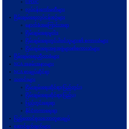
UPDJC
လုပ်ငန်းကော်မတီများ
ငြိမ်းချမ်းရေးလုပ်ငန်းစဉ်များ
နောက်ခံအကြောင်းအရာ
ငြိမ်းချမ်းရေးမူဝါဒ
ငြိမ်းချမ်းရေးတွင်ပါဝင်သူများ၏ စကားသံများ
ငြိမ်းချမ်းရေးအစုအဖွဲ့များ၏စကားသံများ
ငြိမ်းချမ်းရေးညီလာခံများ
NCA အခမ်းအနားများ
NCA စာချုပ်ဆိုင်ရာ
သတင်းများ
ငြိမ်းချမ်းရေးဆိုင်ရာ(ပြည်တွင်း)
ငြိမ်းချမ်းရေးဆိုင်ရာ(ပြည်ပ)
ပြည်တွင်းရေးရာ
နိုင်ငံတကာရေးရာ
ပြည်ထောင်စုသဘောတူစာချုပ်
ဆောင်ရွက်ချက်များ