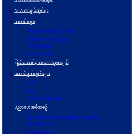
NCA စာချုပ်ဆိုင်ရာ
သတင်းများ
ငြိမ်းချမ်းရေးဆိုင်ရာ(ပြည်တွင်း)
ငြိမ်းချမ်းရေးဆိုင်ရာ(ပြည်ပ)
ပြည်တွင်းရေးရာ
နိုင်ငံတကာရေးရာ
ပြည်ထောင်စုသဘောတူစာချုပ်
ဆောင်ရွက်ချက်များ
ဓာတ်ပုံ
ဗွီဒီယို
ပညာပေးဆွေးနွေးမှုများ
ပညာပေးအစီအစဉ်
ဒီမိုကရေစီနှင့်ဖက်ဒရယ်တည်ဆောက်ရေးဆိုင်ရာ
ဒီမိုကရေစီရေးရာ
ဖက်ဒရယ်ရေးရာ