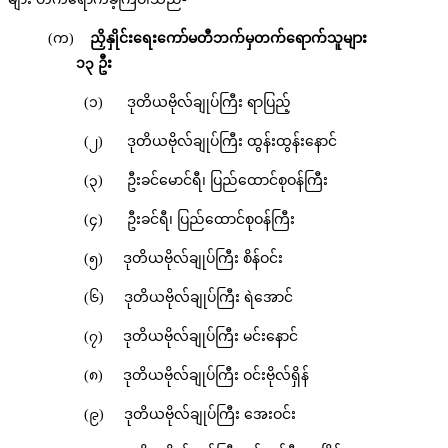
(က)
ညှိနှိုင်းရေးကော်မတီဘက်မှတက်ရောက်သူများ
၁၃ ဦး
(၁) ဒုတိယဗိုလ်ချုပ်ကြီး ရာပြည့်
(၂) ဒုတိယဗိုလ်ချုပ်ကြီး ထွန်းထွန်းနောင်
(၃) ဦးခင်မောင်ရီ၊ ပြည်ထောင်စုဝန်ကြီး
(၄) ဦးခင်ရီ၊ ပြည်ထောင်စုဝန်ကြီး
(၅) ဒုတိယဗိုလ်ချုပ်ကြီး စိန်ဝင်း
(၆) ဒုတိယဗိုလ်ချုပ်ကြီး ရဲအောင်
(၇) ဒုတိယဗိုလ်ချုပ်ကြီး မင်းနောင်
(၈) ဒုတိယဗိုလ်ချုပ်ကြီး ဝင်းဗိုလ်ရှိန်
(၉) ဒုတိယဗိုလ်ချုပ်ကြီး အေးဝင်း