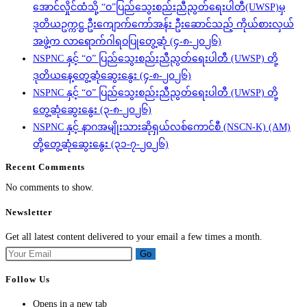
အောင်လှိုင်ထံသို့ “ဝ”ပြည်သွေးစည်းညီညွတ်ရေးပါတီ(UWSP)မှ
ဒုတိယဥက္ကဋ္ဌ ဦးကျောက်ကော်အန်း ဦးဆောင်သည့် ကိုယ်စားလှယ်
အဖွဲ့က လာရောက်ဂါရဝပြုတွေ့ဆုံ (၄-၈-၂၀၂၆)
NSPNC နှင့် “ဝ” ပြည်သွေးစည်းညီညွတ်ရေးပါတီ (UWSP) တို့
ဒုတိယနေ့တွေ့ဆုံဆွေးနွေး (၄-၈-၂၀၂၆)
NSPNC နှင့် “ဝ” ပြည်သွေးစည်းညီညွတ်ရေးပါတီ (UWSP) တို့
တွေ့ဆုံဆွေးနွေး (၃-၈-၂၀၂၆)
NSPNC နှင့် နာဂအမျိုးသားဆိုရှယ်လစ်ကောင်စီ (NSCN-K) (AM)
တို့တွေ့ဆုံဆွေးနွေး (၃၁-၇-၂၀၂၆)
Recent Comments
No comments to show.
Newsletter
Get all latest content delivered to your email a few times a month.
Go
Follow Us
Opens in a new tab