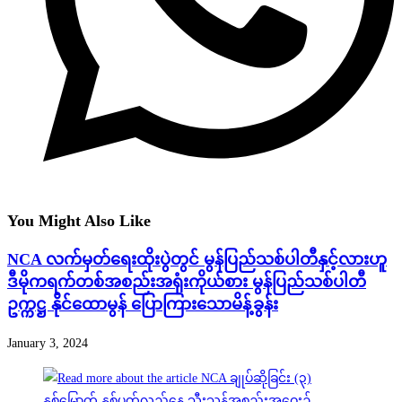
You Might Also Like
NCA လက်မှတ်ရေးထိုးပွဲတွင် မွန်ပြည်သစ်ပါတီနှင့်လားဟူ
ဒီမိုကရက်တစ်အစည်းအရုံးကိုယ်စား မွန်ပြည်သစ်ပါတီ
ဥက္ကဋ္ဌ နိုင်ထောမွန် ပြောကြားသောမိန့်ခွန်း
January 3, 2024