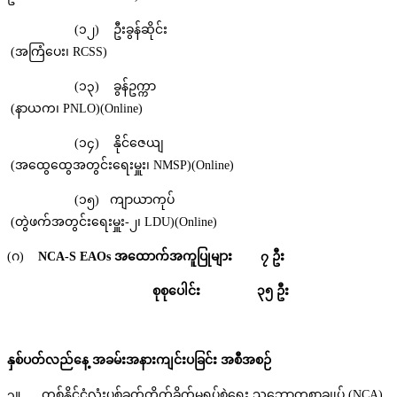
(၁၂) ဦးခွန်ဆိုင်း
(အကြံပေး၊ RCSS)
(၁၃) ခွန်ဥက္ကာ
(နာယက၊ PNLO)(Online)
(၁၄) နိုင်ဇေယျ
(အထွေထွေအတွင်းရေးမှူး၊ NMSP)(Online)
(၁၅) ကျာယာကုပ်
(တွဲဖက်အတွင်းရေးမှူး-၂၊ LDU)(Online)
(ဂ)
NCA-S EAOs
အထောက်အကူပြုများ
၇ ဦး
စုစုပေါင်း
၃၅ ဦး
နှစ်ပတ်လည်နေ့
အခမ်းအနားကျင်းပခြင်း
အစီအစဉ်
၃။ တစ်နိုင်ငံလုံးပစ်ခတ်တိုက်ခိုက်မှုရပ်စဲရေး သဘောတူစာချုပ် (NCA)