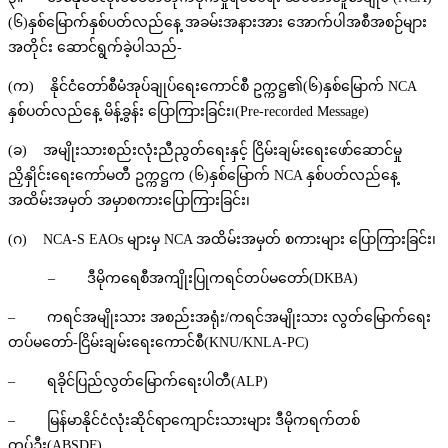
(၆)နှစ်မြောက်နှစ်ပတ်လည်နေ့ အခမ်းအနားအား အောက်ပါအစီအစဉ်များ
အတိုင်း ဆောင်ရွက်ခဲ့ပါသည်-
(က) နိုင်ငံတော်စီမံအုပ်ချုပ်ရေးကောင်စီ ဥက္ကဋ္ဌ၏(၆)နှစ်မြောက် NCA
နှစ်ပတ်လည်နေ့ မိန့်ခွန်း ပြောကြားခြင်း၊(Pre-recorded Message)
(ခ) အမျိုးသားစည်းလုံးညီညွတ်ရေးနှင့် ငြိမ်းချမ်းရေးဖော်ဆောင်မှု
ညှိနှိုင်းရေးကော်မတီ ဥက္ကဋ္ဌက (၆)နှစ်မြောက် NCA နှစ်ပတ်လည်နေ့
အထိမ်းအမှတ် အမှာစကားပြောကြားခြင်း၊
(ဂ) NCA-S EAOs များမှ NCA အထိမ်းအမှတ် စကားများ ပြောကြားခြင်း၊
– ဒီမိုကရေစီအကျိုးပြုကရင်တပ်မတော်(DKBA)
– ကရင်အမျိုးသား အစည်းအရုံး/ကရင်အမျိုးသား လွတ်မြောက်ရေး
တပ်မတော်-ငြိမ်းချမ်းရေးကောင်စီ(KNU/KNLA-PC)
– ရခိုင်ပြည်လွတ်မြောက်ရေးပါတီ(ALP)
– မြန်မာနိုင်ငံလုံးဆိုင်ရာကျောင်းသားများ ဒီမိုကရက်တစ်
တပ်ဦး(ABSDF)