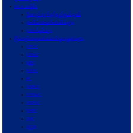
NCA သမိုင်း
ဦးတည်ချက်နှင့်ရည်ရွယ်ချက်
အထိမ်းအမှတ်တံဆိပ်များ
ဆောင်ပုဒ်များ
ငြိမ်းချမ်းရေးဖော်‌ဆောင်မှုယန္တရားများ
UPCC
UPWC
MPC
NRPC
PC
NSPCC
NSPWC
NSPNC
NSPC
JMC
JICM