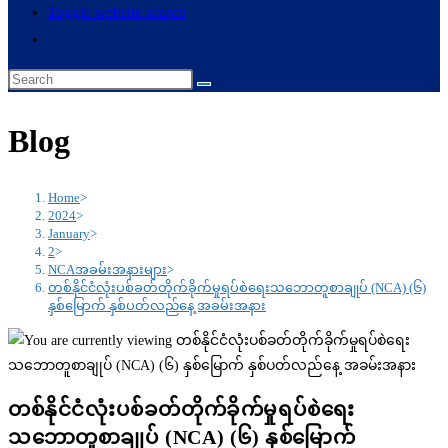
Toggle website search
Blog
Home
>
2024
>
January
>
2
>
NCAအခမ်းအနားများ
>
တစ်နိုင်ငံလုံးပစ်ခတ်တိုက်ခိုက်မှုရပ်စဲရေးသဘောတူစာချုပ် (NCA) (၆)
နှစ်မြောက် နှစ်ပတ်လည်နေ့ အခမ်းအနား
တစ်နိုင်ငံလုံးပစ်ခတ်တိုက်ခိုက်မှုရပ်စဲရေး
သဘောတူစာချုပ် (NCA) (၆) နှစ်မြောက်