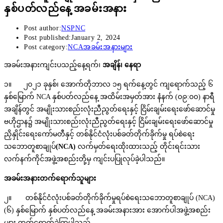
နှစ်ပတ်လည်နေ့ အခမ်းအနား
Post author:
NSPNC
Post published:
January 2, 2024
Post category:
NCAအခမ်းအနားများ
အခမ်းအနားကျင်းပသည့်နေ့ရက်၊
အချိန်၊ နေရာ
၁။ ၂၀၂၁ ခုနှစ်၊ အောက်တိုဘာလ ၁၅ ရက်နေ့တွင် ကျရောက်သည့် ၆
နှစ်မြောက် NCA နှစ်ပတ်လည်နေ့ အထိမ်းအမှတ်အား နံနက် (၀၉:၀၀) နာရီ
အချိန်တွင် အမျိုးသားစည်းလုံးညီညွတ်ရေးနှင့် ငြိမ်းချမ်းရေးဖော်ဆောင်မှု
ဗဟိုဌာန၌ အမျိုးသားစည်းလုံးညီညွတ်ရေးနှင့် ငြိမ်းချမ်းရေးဖော်ဆောင်မှု
ညှိနှိုင်းရေးကော်မတီနှင့် တစ်နိုင်ငံလုံးပစ်ခတ်တိုက်ခိုက်မှု ရပ်စဲရေး
သဘောတူစာချုပ်
(NCA)
လက်မှတ်ရေးထိုးထားသည့် တိုင်းရင်းသား
လက်နက်ကိုင်အဖွဲ့အစည်းတို့မှ ကျင်းပပြုလုပ်ခဲ့ပါသည်။
အခမ်းအနားတက်ရောက်သူများ
၂။ တစ်နိုင်ငံလုံးပစ်ခတ်တိုက်ခိုက်မှုရပ်စဲရေးသဘောတူစာချုပ် (NCA)
(၆) နှစ်မြောက် နှစ်ပတ်လည်နေ့ အခမ်းအနားအား အောက်ပါအဖွဲ့အစည်း
များ တက်ရောက်ခဲ့ကြပါသည်-