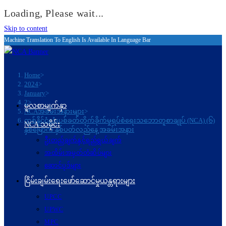
Loading, Please wait...
Skip to content
Machine Translation To English Is Available In Language Bar
Home
>
2024
>
January
>
2
>
မူလစာမျက်နှာ
NCAအခမ်းအနားများ
>
တစ်နိုင်ငံလုံးပစ်ခတ်တိုက်ခိုက်မှုရပ်စဲရေးသဘောတူစာချုပ် (NCA) (၆)
NCA သမိုင်း
နှစ်မြောက် နှစ်ပတ်လည်နေ့ အခမ်းအနား
ဦးတည်ချက်နှင့်ရည်ရွယ်ချက်
အထိမ်းအမှတ်တံဆိပ်များ
ဆောင်ပုဒ်များ
ငြိမ်းချမ်းရေးဖော်‌ဆောင်မှုယန္တရားများ
UPCC
UPWC
MPC