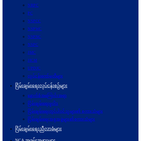
NRPC
PC
NSPCC
NSPWC
NSPNC
NSPC
JMC
JICM
UPDJC
လုပ်ငန်းကော်မတီများ
ငြိမ်းချမ်းရေးလုပ်ငန်းစဉ်များ
နောက်ခံအကြောင်းအရာ
ငြိမ်းချမ်းရေးမူဝါဒ
ငြိမ်းချမ်းရေးတွင်ပါဝင်သူများ၏ စကားသံများ
ငြိမ်းချမ်းရေးအစုအဖွဲ့များ၏စကားသံများ
ငြိမ်းချမ်းရေးညီလာခံများ
NCA အခမ်းအနားများ