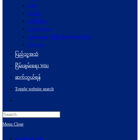
ကဗျာ
ကာတွန်း
အစီရင်ခံစာ
E-Newsletters
သုတေသနနှင့်ဖွံ့ဖြိုးတိုးတက်ရေးဆိုင်ရာ
Acronyms
ပြည်သူ့အသံ
ငြိမ်းချမ်းရေး Wiki
ဆက်သွယ်ရန်
Toggle website search
Menu
Close
မူလစာမျက်နှာ