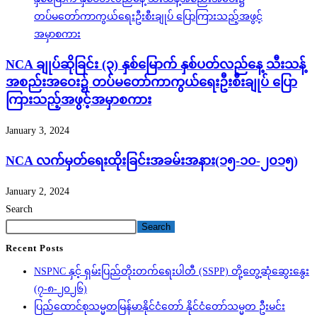
NCA ချုပ်ဆိုခြင်း (၃) နှစ်မြောက် နှစ်ပတ်လည်နေ့ သီးသန့်
အစည်းအဝေး၌ တပ်မတော်ကာကွယ်ရေးဦးစီးချုပ် ပြော
ကြားသည့်အဖွင့်အမှာစကား
January 3, 2024
NCA လက်မှတ်ရေးထိုးခြင်းအခမ်းအနား(၁၅-၁၀-၂၀၁၅)
January 2, 2024
Search
Search
Recent Posts
NSPNC နှင့် ရှမ်းပြည်တိုးတက်ရေးပါတီ (SSPP) တို့တွေ့ဆုံဆွေးနွေး
(၇-၈-၂၀၂၆)
ပြည်ထောင်စုသမ္မတမြန်မာနိုင်ငံတော် နိုင်ငံတော်သမ္မတ ဦးမင်း