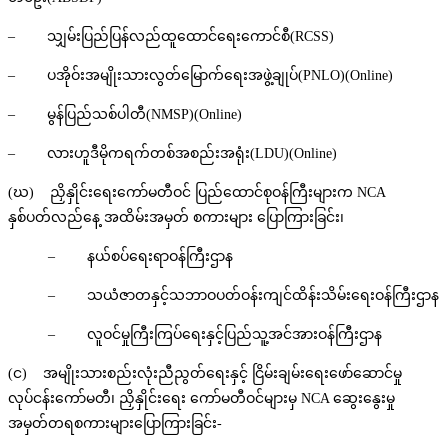
– သျှမ်းပြည်ပြန်လည်ထူထောင်ရေးကောင်စီ(RCSS)
– ပအိုဝ်းအမျိုးသားလွတ်မြောက်ရေးအဖွဲ့ချုပ်(PNLO)(Online)
– မွန်ပြည်သစ်ပါတီ(NMSP)(Online)
– လားဟူဒီမိုကရက်တစ်အစည်းအရုံး(LDU)(Online)
(ဃ) ညှိနှိုင်းရေးကော်မတီဝင် ပြည်ထောင်စုဝန်ကြီးများက NCA
နှစ်ပတ်လည်နေ့ အထိမ်းအမှတ် စကားများ ပြောကြားခြင်း၊
– နယ်စပ်ရေးရာဝန်ကြီးဌာန
– သယံဇာတနှင့်သဘာဝပတ်ဝန်းကျင်ထိန်းသိမ်းရေးဝန်ကြီးဌာန
– လူဝင်မှုကြီးကြပ်ရေးနှင့်ပြည်သူ့အင်အားဝန်ကြီးဌာန
(င) အမျိုးသားစည်းလုံးညီညွတ်ရေးနှင့် ငြိမ်းချမ်းရေးဖော်ဆောင်မှု
လုပ်ငန်းကော်မတီ၊ ညှိနှိုင်းရေး ကော်မတီဝင်များမှ NCA ဆွေးနွေးမှု
အမှတ်တရစကားများပြောကြားခြင်း-