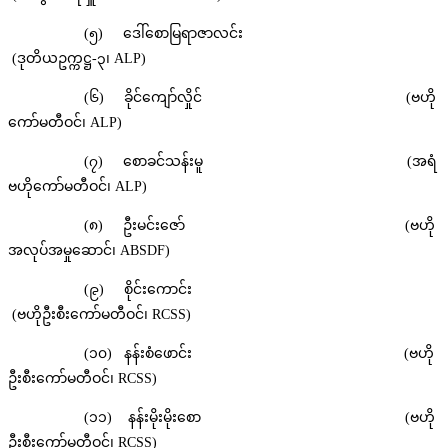
(၅) ဒေါ်စောမြရာဇာလင်း
(ဒုတိယဥက္ကဋ္ဌ-၃၊ ALP)
(၆) ခိုင်ကျော်လှိုင် (ဗဟို
ကော်မတီဝင်၊ ALP)
(၇) စောခင်သန်းမူ (အရံ
ဗဟိုကော်မတီဝင်၊ ALP)
(၈) ဦးမင်းဇော် (ဗဟို
အလုပ်အမှုဆောင်၊ ABSDF)
(၉) စိုင်းကောင်း
(ဗဟိုဦးစီးကော်မတီဝင်၊ RCSS)
(၁၀) နန်းစံဖောင်း (ဗဟို
ဦးစီးကော်မတီဝင်၊ RCSS)
(၁၁) နန်းမိုးမိုးစော (ဗဟို
ဦးစီးကော်မတီဝင်၊ RCSS)