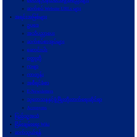
စေတနာ့ဝန်ထမ်းအဖွဲ့အစည်းများ
ဆက်စပ် Website URLs များ
အရင်းအမြစ်များ
ဥပဒေ
အသိပညာပေး
ဆက်စပ်စာအုပ်များ
ဆောင်းပါး
ဝတ္ထုတို
ကဗျာ
ကာတွန်း
အစီရင်ခံစာ
E-Newsletters
သုတေသနနှင့်ဖွံ့ဖြိုးတိုးတက်ရေးဆိုင်ရာ
Acronyms
ပြည်သူ့အသံ
ငြိမ်းချမ်းရေး Wiki
ဆက်သွယ်ရန်