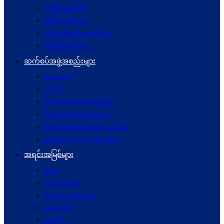
လုံခြုံရေးဆိုင်ရာ
ဖွံဖြိုးရေးဆိုင်ရာ
ပဋိပက္ခ‌ဖြေရှင်းရေးဆိုင်ရာ
ယုံကြည်မှုဆိုင်ရာ
ဆက်စပ်အဖွဲ့အစည်းများ
ကုလသမဂ္ဂ
ASEAN
နိုင်ငံတကာအဖွဲ့အစည်းများ
ပြည်တွင်းအဖွဲ့အစည်းများ
စေတနာ့ဝန်ထမ်းအဖွဲ့အစည်းများ
ဆက်စပ် Website URLs များ
အရင်းအမြစ်များ
ဥပဒေ
အသိပညာပေး
ဆက်စပ်စာအုပ်များ
ဆောင်းပါး
ဝတ္ထုတို