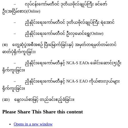
– လုပ်ငန်းကော်မတီဝင် ဒုတိယဗိုလ်ချုပ်ကြီး ခင်ဇော်
ဦး(အငြိမ်းစား)(Online)
– ညှိနှိုင်းရေးကော်မတီဝင် ဒုတိယဗိုလ်ချုပ်ကြီး ရဲအောင်
– ညှိနှိုင်းရေးကော်မတီဝင် ဦးလှမောင်ရွှေ(Online)
(စ) တွေ့ဆုံပွဲအစီအစဉ် ပြီးမြောက်ခြင်းနှင့် အမှတ်တရမှတ်တမ်းတင်
ဓာတ်ပုံရိုက်ကူးခြင်း၊
– ညှိနှိုင်းရေးကော်မတီနှင့် NCA-S EAOs ခေါင်းဆောင်(၅)ဦး
ရိုက်ကူးခြင်း။
– ညှိနှိုင်းရေးကော်မတီနှင့် NCA-S EAO ကိုယ်စားလှယ်များ
ရိုက်ကူးခြင်း။
(ဆ) နေ့လယ်စာဖြင့် တည်ခင်းဧည့်ခံခြင်း။
Please Share This
Share this content
Opens in a new window