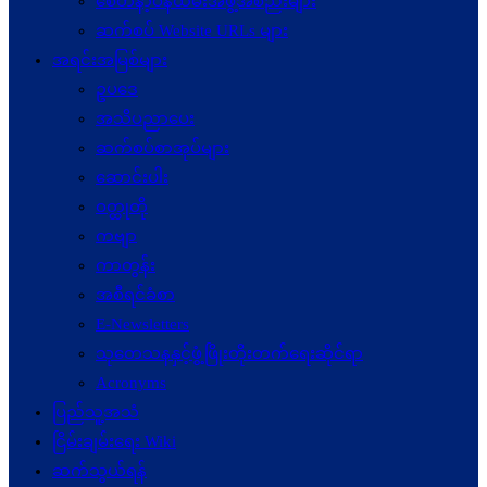
စေတနာ့ဝန်ထမ်းအဖွဲ့အစည်းများ
ဆက်စပ် Website URLs များ
အရင်းအမြစ်များ
ဥပဒေ
အသိပညာပေး
ဆက်စပ်စာအုပ်များ
ဆောင်းပါး
ဝတ္ထုတို
ကဗျာ
ကာတွန်း
အစီရင်ခံစာ
E-Newsletters
သုတေသနနှင့်ဖွံ့ဖြိုးတိုးတက်ရေးဆိုင်ရာ
Acronyms
ပြည်သူ့အသံ
ငြိမ်းချမ်းရေး Wiki
ဆက်သွယ်ရန်