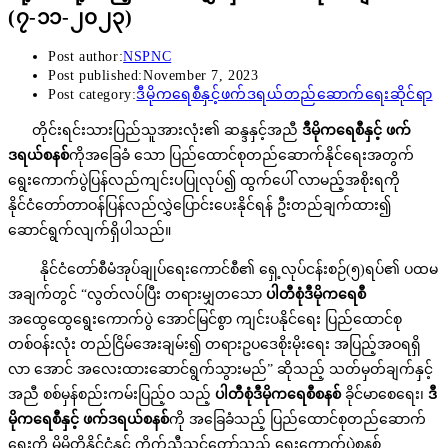
(၇-၁၁-၂၀၂၃)
Post author:
NSPNC
Post published:
November 7, 2023
Post category:
ဒီမိုကရေစီနှင့်ဖက်ဒရယ်တည်ဆောက်ရေးဆိုင်ရာ
တိုင်းရင်းသားပြည်သူအားလုံး၏ ဆန္ဒနှင့်အညီ
ဒီမိုကရေစီနှင့် ဖက်
ဒရယ်စနစ်
ကိုအခြေခံ သော ပြည်ထောင်စုတည်ဆောက်နိုင်ရေးအတွက်
ရွေးကောက်ပွဲပြန်လည်ကျင်းပပြုလုပ်၍ ထွက်ပေါ် လာမည့်အစိုးရကို
နိုင်ငံတော်တာဝန်ပြန်လည်လွှဲပြောင်းပေးနိုင်ရန် ဦးတည်ချက်ထား၍
ဆောင်ရွက်လျက်ရှိပါသည်။
နိုင်ငံတော်စီမံအုပ်ချုပ်ရေးကောင်စီ၏ ရှေ့လုပ်ငန်းစဉ်(၅)ရပ်၏ ပထမ
အချက်တွင် “လွတ်လပ်ပြီး တရားမျှတသော
ပါတီစုံဒီမိုကရေစီ
အထွေထွေရွေးကောက်ပွဲ အောင်မြင်စွာ ကျင်းပနိုင်ရေး ပြည်ထောင်စု
တစ်ဝန်းလုံး တည်ငြိမ်အေးချမ်း၍ တရားဥပဒေစိုးမိုးရေး အပြည့်အဝရရှိ
လာ အောင် အလေးထားဆောင်ရွက်သွားမည်” ဆိုသည့် သတ်မှတ်ချက်နှင့်
အညီ စစ်မှန်စည်းကမ်းပြည့်ဝ သည့်
ပါတီစုံဒီမိုကရေစီစနစ်
ခိုင်မာစေရေး၊
ဒီ
မိုကရေစီနှင့် ဖက်ဒရယ်စနစ်
ကို အခြေခံသည့် ပြည်ထောင်စုတည်ဆောက်
ရေးကို မိမိတို့နိုင်ငံနှင့် ကိုက်ညီသင့်တော်သည့် ရွေးကောက်ပွဲစနစ်