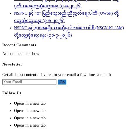
ဒုတိယနေ့တွေ့ဆုံဆွေးနွေး (၄-၈-၂၀၂၆)
NSPNC နှင့် “ဝ” ပြည်သွေးစည်းညီညွတ်ရေးပါတီ (UWSP) တို့
တွေ့ဆုံဆွေးနွေး (၃-၈-၂၀၂၆)
NSPNC နှင့် နာဂအမျိုးသားဆိုရှယ်လစ်ကောင်စီ (NSCN-K) (AM)
တို့တွေ့ဆုံဆွေးနွေး (၃၁-၇-၂၀၂၆)
Recent Comments
No comments to show.
Newsletter
Get all latest content delivered to your email a few times a month.
Go
Follow Us
Opens in a new tab
Opens in a new tab
Opens in a new tab
Opens in a new tab