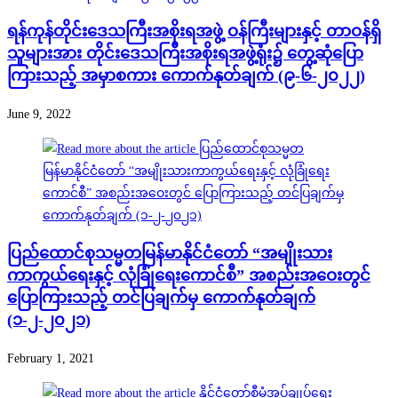
ရန်ကုန်တိုင်းဒေသကြီးအစိုးရအဖွဲ့ ဝန်ကြီးများနှင့် တာဝန်ရှိ
သူများအား တိုင်းဒေသကြီးအစိုးရအဖွဲ့ရုံး၌ တွေ့ဆုံပြော
ကြားသည့် အမှာစကား ကောက်နုတ်ချက် (၉-၆-၂၀၂၂)
June 9, 2022
ပြည်ထောင်စုသမ္မတမြန်မာနိုင်ငံတော် “အမျိုးသား
ကာကွယ်ရေးနှင့် လုံခြုံရေးကောင်စီ” အစည်းအဝေးတွင်
ပြောကြားသည့် တင်ပြချက်မှ ကောက်နုတ်ချက်
(၁-၂-၂၀၂၁)
February 1, 2021