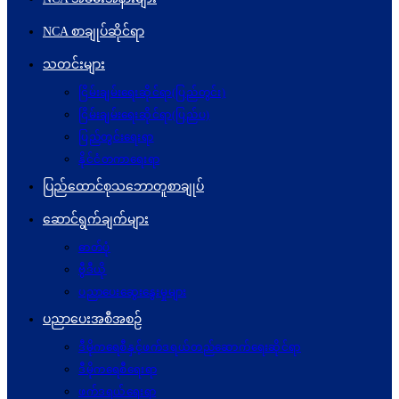
NCA စာချုပ်ဆိုင်ရာ
သတင်းများ
ငြိမ်းချမ်းရေးဆိုင်ရာ(ပြည်တွင်း)
ငြိမ်းချမ်းရေးဆိုင်ရာ(ပြည်ပ)
ပြည်တွင်းရေးရာ
နိုင်ငံတကာရေးရာ
ပြည်ထောင်စုသဘောတူစာချုပ်
ဆောင်ရွက်ချက်များ
ဓာတ်ပုံ
ဗွီဒီယို
ပညာပေးဆွေးနွေးမှုများ
ပညာပေးအစီအစဉ်
ဒီမိုကရေစီနှင့်ဖက်ဒရယ်တည်ဆောက်ရေးဆိုင်ရာ
ဒီမိုကရေစီရေးရာ
ဖက်ဒရယ်ရေးရာ