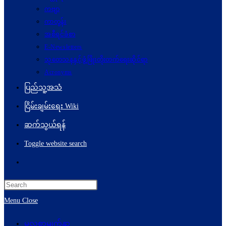
ကဗျာ
ကာတွန်း
အစီရင်ခံစာ
E-Newsletters
သုတေသနနှင့်ဖွံ့ဖြိုးတိုးတက်ရေးဆိုင်ရာ
Acronyms
ပြည်သူ့အသံ
ငြိမ်းချမ်းရေး Wiki
ဆက်သွယ်ရန်
Toggle website search
Menu
Close
မူလစာမျက်နှာ