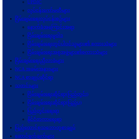
UPDJC
လုပ်ငန်းကော်မတီများ
ငြိမ်းချမ်းရေးလုပ်ငန်းစဉ်များ
နောက်ခံအကြောင်းအရာ
ငြိမ်းချမ်းရေးမူဝါဒ
ငြိမ်းချမ်းရေးတွင်ပါဝင်သူများ၏ စကားသံများ
ငြိမ်းချမ်းရေးအစုအဖွဲ့များ၏စကားသံများ
ငြိမ်းချမ်းရေးညီလာခံများ
NCA အခမ်းအနားများ
NCA စာချုပ်ဆိုင်ရာ
သတင်းများ
ငြိမ်းချမ်းရေးဆိုင်ရာ(ပြည်တွင်း)
ငြိမ်းချမ်းရေးဆိုင်ရာ(ပြည်ပ)
ပြည်တွင်းရေးရာ
နိုင်ငံတကာရေးရာ
ပြည်ထောင်စုသဘောတူစာချုပ်
ဆောင်ရွက်ချက်များ