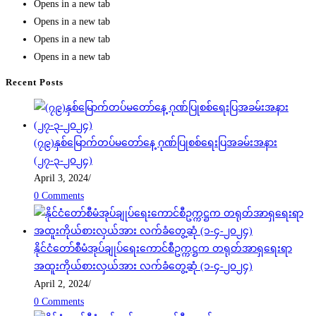
Opens in a new tab
Opens in a new tab
Opens in a new tab
Opens in a new tab
Recent Posts
(၇၉)နှစ်မြောက်တပ်မတော်နေ့ ဂုဏ်ပြုစစ်ရေးပြအခမ်းအနား
(၂၇-၃-၂၀၂၄)
April 3, 2024
/
0 Comments
နိုင်ငံတော်စီမံအုပ်ချုပ်ရေးကောင်စီဥက္ကဋ္ဌက တရုတ်အာရှရေးရာ
အထူးကိုယ်စားလှယ်အား လက်ခံတွေ့ဆုံ (၁-၄-၂၀၂၄)
April 2, 2024
/
0 Comments