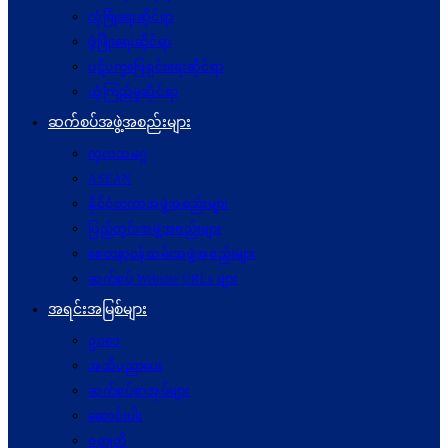
လုံခြုံရေးဆိုင်ရာ
ဖွံဖြိုးရေးဆိုင်ရာ
ပဋိပက္ခ‌ဖြေရှင်းရေးဆိုင်ရာ
ယုံကြည်မှုဆိုင်ရာ
ဆက်စပ်အဖွဲ့အစည်းများ
ကုလသမဂ္ဂ
ASEAN
နိုင်ငံတကာအဖွဲ့အစည်းများ
ပြည်တွင်းအဖွဲ့အစည်းများ
စေတနာ့ဝန်ထမ်းအဖွဲ့အစည်းများ
ဆက်စပ် Website URLs များ
အရင်းအမြစ်များ
ဥပဒေ
အသိပညာပေး
ဆက်စပ်စာအုပ်များ
ဆောင်းပါး
ဝတ္ထုတို