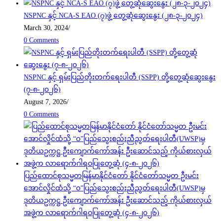
NSPNC နှင့် NCA-S EAO (၇)ဖွဲ့ တွေ့ဆုံဆွေးနွေး (၂၈-၃-၂၀၂၄)
March 30, 2024
/
0 Comments
NSPNC နှင့် ရှမ်းပြည်တိုးတက်ရေးပါတီ (SSPP) တို့တွေ့ဆုံဆွေးနွေး
(၇-၈-၂၀၂၆)
August 7, 2026
/
0 Comments
ပြည်ထောင်စုသမ္မတမြန်မာနိုင်ငံတော် နိုင်ငံတော်သမ္မတ ဦးမင်း
အောင်လှိုင်ထံသို့ “ဝ”ပြည်သွေးစည်းညီညွတ်ရေးပါတီ(UWSP)မှ
ဒုတိယဥက္ကဋ္ဌ ဦးကျောက်ကော်အန်း ဦးဆောင်သည့် ကိုယ်စားလှယ်
အဖွဲ့က လာရောက်ဂါရဝပြုတွေ့ဆုံ (၄-၈-၂၀၂၆)