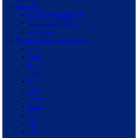
NCA သမိုင်း
ဦးတည်ချက်နှင့်ရည်ရွယ်ချက်
အထိမ်းအမှတ်တံဆိပ်များ
ဆောင်ပုဒ်များ
ငြိမ်းချမ်းရေးဖော်‌ဆောင်မှုယန္တရားများ
UPCC
UPWC
MPC
NRPC
PC
NSPCC
NSPWC
NSPNC
NSPC
JMC
JICM