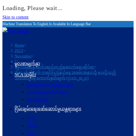
Loading, Please wait...
Skip to content
Machine Translation To English Is Available In Language Bar
Home
>
2023
>
November
>
7
>
မူလစာမျက်နှာ
ဒီမိုကရေစီနှင့်ဖက်ဒရယ်တည်ဆောက်ရေးဆိုင်ရာ
>
(၆၈) နှစ်မြောက် ကရင်ပြည်နယ်နေ့ အခမ်းအနားသို့ ပေးပို့သည့်
NCA သမိုင်း
သဝဏ်လွှာမှ ကောက်နုတ်ချက် (၇-၁၁-၂၀၂၃)
ဦးတည်ချက်နှင့်ရည်ရွယ်ချက်
အထိမ်းအမှတ်တံဆိပ်များ
ဆောင်ပုဒ်များ
ငြိမ်းချမ်းရေးဖော်‌ဆောင်မှုယန္တရားများ
UPCC
UPWC
MPC