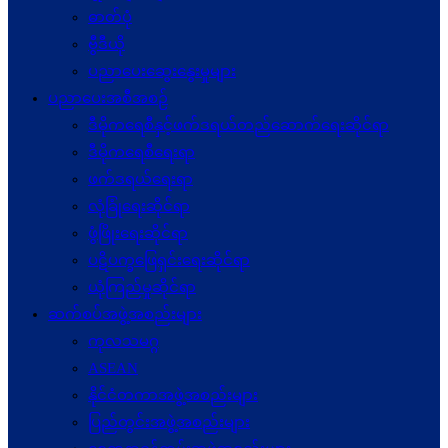
ဓာတ်ပုံ
ဗွီဒီယို
ပညာပေးဆွေးနွေးမှုများ
ပညာပေးအစီအစဉ်
ဒီမိုကရေစီနှင့်ဖက်ဒရယ်တည်ဆောက်ရေးဆိုင်ရာ
ဒီမိုကရေစီရေးရာ
ဖက်ဒရယ်ရေးရာ
လုံခြုံရေးဆိုင်ရာ
ဖွံဖြိုးရေးဆိုင်ရာ
ပဋိပက္ခ‌ဖြေရှင်းရေးဆိုင်ရာ
ယုံကြည်မှုဆိုင်ရာ
ဆက်စပ်အဖွဲ့အစည်းများ
ကုလသမဂ္ဂ
ASEAN
နိုင်ငံတကာအဖွဲ့အစည်းများ
ပြည်တွင်းအဖွဲ့အစည်းများ