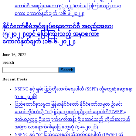
နိုင်ငံတော်စီမံအုပ်ချုပ်ရေးကောင်စီ အစည်းအဝေး
(၅/၂၀၂၂)တွင် ပြောကြားသည့် အမှာစကား
ကောက်နုတ်ချက် (၁၆-၆-၂၀၂၂)
June 16, 2022
Search
Search
Recent Posts
NSPNC နှင့် ရှမ်းပြည်တိုးတက်ရေးပါတီ (SSPP) တို့တွေ့ဆုံဆွေးနွေး
(၇-၈-၂၀၂၆)
ပြည်ထောင်စုသမ္မတမြန်မာနိုင်ငံတော် နိုင်ငံတော်သမ္မတ ဦးမင်း
အောင်လှိုင်ထံသို့ “ဝ”ပြည်သွေးစည်းညီညွတ်ရေးပါတီ(UWSP)မှ
ဒုတိယဥက္ကဋ္ဌ ဦးကျောက်ကော်အန်း ဦးဆောင်သည့် ကိုယ်စားလှယ်
အဖွဲ့က လာရောက်ဂါရဝပြုတွေ့ဆုံ (၄-၈-၂၀၂၆)
NSPNC နှင့် “ဝ” ပြည်သွေးစည်းညီညွတ်ရေးပါတီ (UWSP) တို့