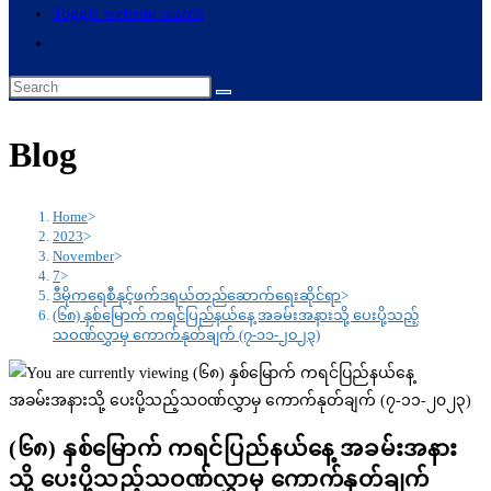
Toggle website search
Blog
Home
>
2023
>
November
>
7
>
ဒီမိုကရေစီနှင့်ဖက်ဒရယ်တည်ဆောက်ရေးဆိုင်ရာ
>
(၆၈) နှစ်မြောက် ကရင်ပြည်နယ်နေ့ အခမ်းအနားသို့ ပေးပို့သည့်
သဝဏ်လွှာမှ ကောက်နုတ်ချက် (၇-၁၁-၂၀၂၃)
(၆၈) နှစ်မြောက် ကရင်ပြည်နယ်နေ့ အခမ်းအနား
သို့ ပေးပို့သည့်သဝဏ်လွှာမှ ကောက်နုတ်ချက်