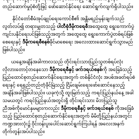
တည်ဆောက်မှုပုံစံတို့ဖြင့် ဖော်ဆောင်နိုင်ရေး ဆောင်ရွက်လျက်ရှိပါသည်။
နိုင်ငံတော်စီမံအုပ်ချုပ်ရေးကောင်စီ၏ အန္တိမရည်မှန်းချက်သည်
လွတ်လပ်၍ တရားမျှတသည့်
ပါတီစုံဒီမိုကရေစီ
အထွေထွေ ရွေးကောက်ပွဲ
ကျင်းပနိုင်ရေးပင်ဖြစ်သည့်အတွက် အထွေထွေ ရွေးကောက်ပွဲတစ်ရပ်ဖြစ်
စေရေးနှင့်
ဒီမိုကရေစီစနစ်
ခိုင်မာစေရေး အလေးထားဆောင်ရွက်သွားမည်
ဖြစ်ပါသည်။
ယနေ့အချိန်အခါကာလသည် တိုင်းရင်းသားပြည်သူတစ်ရပ်လုံး
လိုလားတောင့်တနေသော
ဒီမိုကရေစီနှင့် ဖက်ဒရယ်စနစ်
ကို အခြေခံသည့်
ပြည်ထောင်စုတည်ဆောက်နိုင်ရေးအတွက် တစ်နိုင်ငံလုံး အပစ်အခတ်ရပ်စဲ
ရေးနှင့် ရေရှည်တည်တံ့ခိုင်မြဲသည့် ငြိမ်းချမ်းရေးဖော်ဆောင်နေသည့်
အချိန်အခါဖြစ်ပါသည်။ ယခုကဲ့သို့ ထူးမြတ်သည့် ကရင်ပြည်နယ်နေ့ အခါ
သမယတွင် ကရင်ပြည်နယ်အတွင်းရှိ တိုင်းရင်းသား မိဘပြည်သူ
ညီအစ်ကိုမောင်နှမများကလည်း
ဒီမိုကရေစီနှင့် ဖက်ဒရယ်စနစ်
ကိုအခြေခံ
သည့် ပြည်ထောင်စုတည်ဆောက်နိုင်ရေးအတွက် မိမိတို့ပြည်နယ်အတွင်း
ကဏ္ဍအားလုံး၌ ဝိုင်းဝန်းပူးပေါင်းဆောင်ရွက်ကြပါရန် အလေးအနက်
တိုက်တွန်းအပ်ပါသည်။