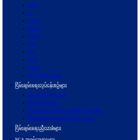
NRPC
PC
NSPCC
NSPWC
NSPNC
NSPC
JMC
JICM
UPDJC
လုပ်ငန်းကော်မတီများ
ငြိမ်းချမ်းရေးလုပ်ငန်းစဉ်များ
နောက်ခံအကြောင်းအရာ
ငြိမ်းချမ်းရေးမူဝါဒ
ငြိမ်းချမ်းရေးတွင်ပါဝင်သူများ၏ စကားသံများ
ငြိမ်းချမ်းရေးအစုအဖွဲ့များ၏စကားသံများ
ငြိမ်းချမ်းရေးညီလာခံများ
NCA အခမ်းအနားများ