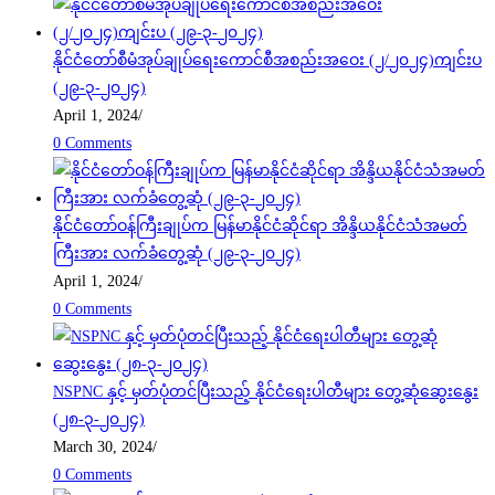
နိုင်ငံတော်စီမံအုပ်ချုပ်ရေးကောင်စီအစည်းအဝေး (၂/၂၀၂၄)ကျင်းပ
(၂၉-၃-၂၀၂၄)
April 1, 2024
/
0 Comments
နိုင်ငံတော်ဝန်ကြီးချုပ်က မြန်မာနိုင်ငံဆိုင်ရာ အိန္ဒိယနိုင်ငံသံအမတ်
ကြီးအား လက်ခံတွေ့ဆုံ (၂၉-၃-၂၀၂၄)
April 1, 2024
/
0 Comments
NSPNC နှင့် မှတ်ပုံတင်ပြီးသည့် နိုင်ငံရေးပါတီများ တွေ့ဆုံဆွေးနွေး
(၂၈-၃-၂၀၂၄)
March 30, 2024
/
0 Comments