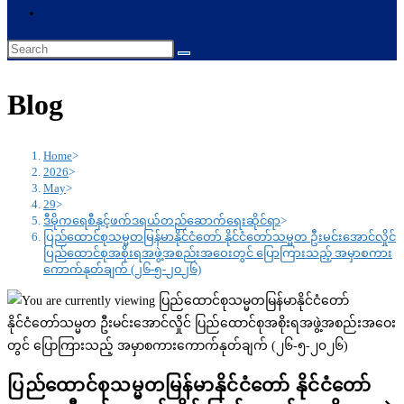
website
search
Blog
Home
>
2026
>
May
>
29
>
ဒီမိုကရေစီနှင့်ဖက်ဒရယ်တည်ဆောက်ရေးဆိုင်ရာ
>
ပြည်ထောင်စုသမ္မတမြန်မာနိုင်ငံတော် နိုင်ငံတော်သမ္မတ ဦးမင်းအောင်လှိုင်
ပြည်ထောင်စုအစိုးရအဖွဲ့အစည်းအဝေးတွင် ပြောကြားသည့် အမှာစကား
ကောက်နုတ်ချက် (၂၆-၅-၂၀၂၆)
ပြည်ထောင်စုသမ္မတမြန်မာနိုင်ငံတော် နိုင်ငံတော်