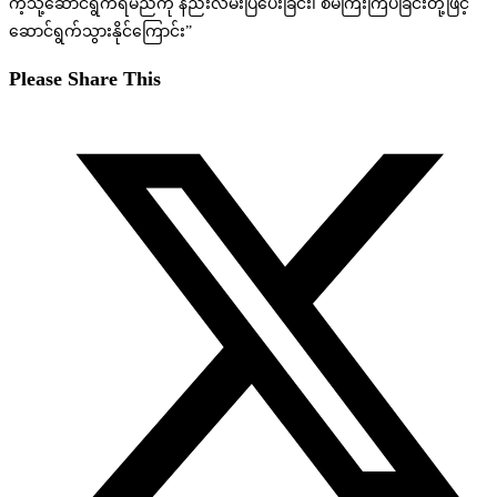
ကဲ့သို့ဆောင်ရွက်ရမည်ကို နည်းလမ်းပြပေးခြင်း၊ စီမံကြီးကြပ်ခြင်းတို့ဖြင့်
ဆောင်ရွက်သွားနိုင်ကြောင်း”
Share
Please Share This
this
content
Opens
in
a
new
window