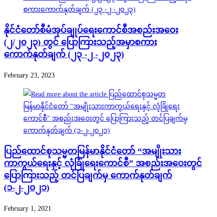
နိုင်ငံတော်စီမံအုပ်ချုပ်ရေးကောင်စီအစည်းအဝေး
(၂/၂၀၂၃) တွင် ပြောကြားသည့်အမှာစကား
ကောက်နုတ်ချက် (၂၃ -၂ -၂၀၂၃)
February 23, 2023
ပြည်ထောင်စုသမ္မတမြန်မာနိုင်ငံတော် “အမျိုးသား
ကာကွယ်ရေးနှင့် လုံခြုံရေးကောင်စီ” အစည်းအဝေးတွင်
ပြောကြားသည့် တင်ပြချက်မှ ကောက်နုတ်ချက်
(၁-၂-၂၀၂၁)
February 1, 2021