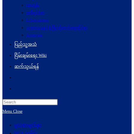
ကာတွန်း
အစီရင်ခံစာ
E-Newsletters
သုတေသနနှင့်ဖွံ့ဖြိုးတိုးတက်ရေးဆိုင်ရာ
Acronyms
ပြည်သူ့အသံ
ငြိမ်းချမ်းရေး Wiki
ဆက်သွယ်ရန်
Toggle
website
search
Menu
Close
မူလစာမျက်နှာ
NCA သမိုင်း