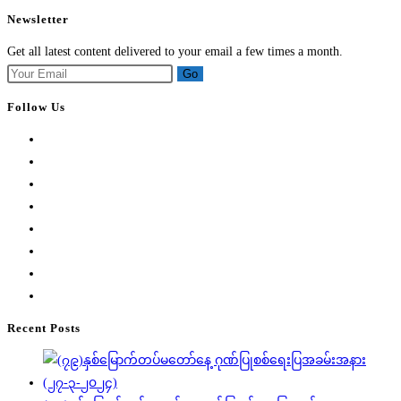
Newsletter
Get all latest content delivered to your email a few times a month.
Go
Follow Us
Opens
in
Opens
a
in
Opens
new
a
in
Opens
tab
new
a
in
Opens
tab
new
a
in
Opens
tab
new
a
in
Opens
tab
new
a
in
Opens
tab
new
a
in
Recent Posts
tab
new
a
tab
new
tab