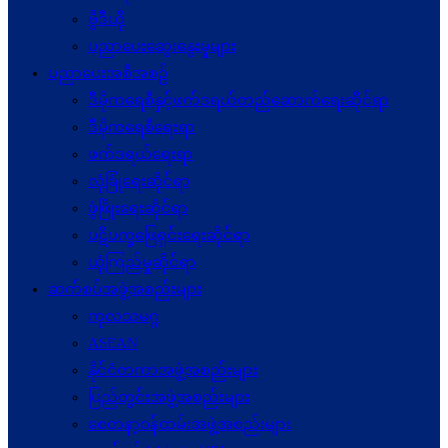
ဗွီဒီယို
ပညာပေးဆွေးနွေးမှုများ
ပညာပေးအစီအစဉ်
ဒီမိုကရေစီနှင့်ဖက်ဒရယ်တည်ဆောက်ရေးဆိုင်ရာ
ဒီမိုကရေစီရေးရာ
ဖက်ဒရယ်ရေးရာ
လုံခြုံရေးဆိုင်ရာ
ဖွံဖြိုးရေးဆိုင်ရာ
ပဋိပက္ခ‌ဖြေရှင်းရေးဆိုင်ရာ
ယုံကြည်မှုဆိုင်ရာ
ဆက်စပ်အဖွဲ့အစည်းများ
ကုလသမဂ္ဂ
ASEAN
နိုင်ငံတကာအဖွဲ့အစည်းများ
ပြည်တွင်းအဖွဲ့အစည်းများ
စေတနာ့ဝန်ထမ်းအဖွဲ့အစည်းများ