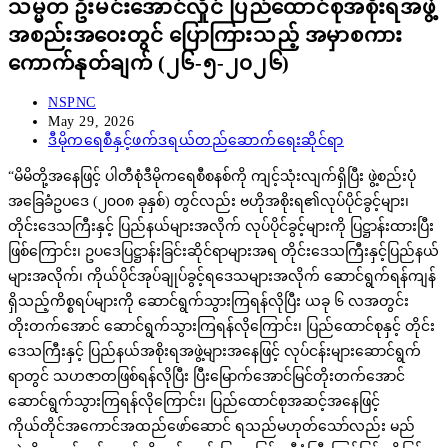
သမ္မတ ဦးမင်းအောင်လှိုင် ပြည်ထောင်စုအစိုးရအဖွဲ့
အစည်းအဝေးတွင် ပြောကြားသည့် အမှာစကား
ကောက်နုတ်ချက် (၂၆-၅-၂၀၂၆)
Post
NSPNC
author:
Post
May 29, 2026
published:
Post
ဒီမိုကရေစီနှင့်ဖက်ဒရယ်တည်ဆောက်ရေးဆိုင်ရာ
category:
“မိမိတို့အနေဖြင့် ပါတီစုံဒီမိုကရေစီစနစ်ကို ကျင့်သုံးလျက်ရှိပြီး ဖွဲ့စည်းပုံ
အခြေခံဥပဒေ (၂၀၀၈ ခုနှစ်) တွင်လည်း ဗဟိုအစိုးရ၏လုပ်ပိုင်ခွင့်များ၊
တိုင်းဒေသကြီးနှင့် ပြည်နယ်များအလိုက် လုပ်ပိုင်ခွင့်များကို ပြဋ္ဌာန်းထားပြီး
ဖြစ်ကြောင်း၊ ဥပဒေပြဋ္ဌာန်းခြင်းဆိုင်ရာများအရ တိုင်းဒေသကြီးနှင့်ပြည်နယ်
များအလိုက်၊ ကိုယ်ပိုင်အုပ်ချုပ်ခွင့်ရဒေသများအလိုက် ဆောင်ရွက်ရန်ကျန်
ရှိသည့်ကိစ္စရပ်များကို ဆောင်ရွက်သွားကြရန်လိုပြီး ယခု ၆ လအတွင်း
တိုးတက်အောင် ဆောင်ရွက်သွားကြရန်လိုကြောင်း၊ ပြည်ထောင်စုနှင့် တိုင်း
ဒေသကြီးနှင့် ပြည်နယ်အစိုးရအဖွဲ့များအနေဖြင့် လုပ်ငန်းများဆောင်ရွက်
ရာတွင် သဟဇာတဖြစ်ရန်လိုပြီး ပြီးမြောက်အောင်မြင်တိုးတက်အောင်
ဆောင်ရွက်သွားကြရန်လိုကြောင်း၊ ပြည်ထောင်စုအဆင့်အနေဖြင့်
ကိုယ်တိုင်အကောင်အထည်ဖော်ဆောင် ရသည်မဟုတ်သော်လည်း မည်