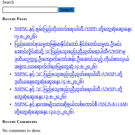
Search
Search
Recent Posts
NSPNC နှင့် ရှမ်းပြည်တိုးတက်ရေးပါတီ (SSPP) တို့တွေ့ဆုံဆွေးနွေး
(၇-၈-၂၀၂၆)
ပြည်ထောင်စုသမ္မတမြန်မာနိုင်ငံတော် နိုင်ငံတော်သမ္မတ ဦးမင်း
အောင်လှိုင်ထံသို့ “ဝ”ပြည်သွေးစည်းညီညွတ်ရေးပါတီ(UWSP)မှ
ဒုတိယဥက္ကဋ္ဌ ဦးကျောက်ကော်အန်း ဦးဆောင်သည့် ကိုယ်စားလှယ်
အဖွဲ့က လာရောက်ဂါရဝပြုတွေ့ဆုံ (၄-၈-၂၀၂၆)
NSPNC နှင့် “ဝ” ပြည်သွေးစည်းညီညွတ်ရေးပါတီ (UWSP) တို့
ဒုတိယနေ့တွေ့ဆုံဆွေးနွေး (၄-၈-၂၀၂၆)
NSPNC နှင့် “ဝ” ပြည်သွေးစည်းညီညွတ်ရေးပါတီ (UWSP) တို့
တွေ့ဆုံဆွေးနွေး (၃-၈-၂၀၂၆)
NSPNC နှင့် နာဂအမျိုးသားဆိုရှယ်လစ်ကောင်စီ (NSCN-K) (AM)
တို့တွေ့ဆုံဆွေးနွေး (၃၁-၇-၂၀၂၆)
Recent Comments
No comments to show.