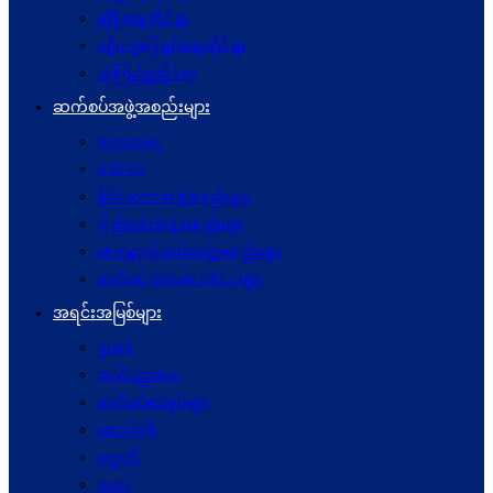
ဖွံဖြိုးရေးဆိုင်ရာ
ပဋိပက္ခ‌ဖြေရှင်းရေးဆိုင်ရာ
ယုံကြည်မှုဆိုင်ရာ
ဆက်စပ်အဖွဲ့အစည်းများ
ကုလသမဂ္ဂ
ASEAN
နိုင်ငံတကာအဖွဲ့အစည်းများ
ပြည်တွင်းအဖွဲ့အစည်းများ
စေတနာ့ဝန်ထမ်းအဖွဲ့အစည်းများ
ဆက်စပ် Website URLs များ
အရင်းအမြစ်များ
ဥပဒေ
အသိပညာပေး
ဆက်စပ်စာအုပ်များ
ဆောင်းပါး
ဝတ္ထုတို
ကဗျာ