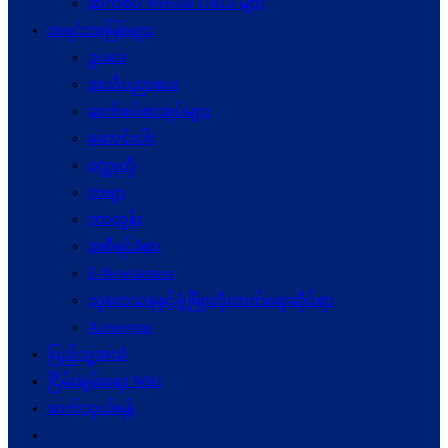
ဆက်စပ် Website URLs များ
အရင်းအမြစ်များ
ဥပဒေ
အသိပညာပေး
ဆက်စပ်စာအုပ်များ
ဆောင်းပါး
ဝတ္ထုတို
ကဗျာ
ကာတွန်း
အစီရင်ခံစာ
E-Newsletters
သုတေသနနှင့်ဖွံ့ဖြိုးတိုးတက်ရေးဆိုင်ရာ
Acronyms
ပြည်သူ့အသံ
ငြိမ်းချမ်းရေး Wiki
ဆက်သွယ်ရန်
Toggle