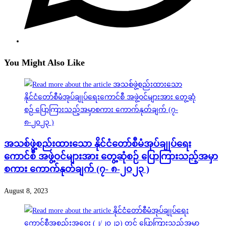
You Might Also Like
အသစ်ဖွဲ့စည်းထားသော နိုင်ငံတော်စီမံအုပ်ချုပ်ရေး
ကောင်စီ အဖွဲ့ဝင်များအား တွေ့ဆုံစဉ် ပြောကြားသည့်အမှာ
စကား ကောက်နုတ်ချက် (၇- ၈-၂၀၂၃ )
August 8, 2023