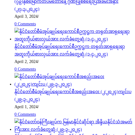
(၇၉)နှစ်မြောက်တပ်မတော်နေ့ ဂုဏ်ပြုစစ်ရေးပြအခမ်းအနား
(၂၇-၃-၂၀၂၄)
April 3, 2024
/
0 Comments
နိုင်ငံတော်စီမံအုပ်ချုပ်ရေးကောင်စီဥက္ကဋ္ဌက တရုတ်အာရှရေးရာ
အထူးကိုယ်စားလှယ်အား လက်ခံတွေ့ဆုံ (၁-၄-၂၀၂၄)
April 2, 2024
/
0 Comments
နိုင်ငံတော်စီမံအုပ်ချုပ်ရေးကောင်စီအစည်းအဝေး (၂/၂၀၂၄)ကျင်းပ
(၂၉-၃-၂၀၂၄)
April 1, 2024
/
0 Comments