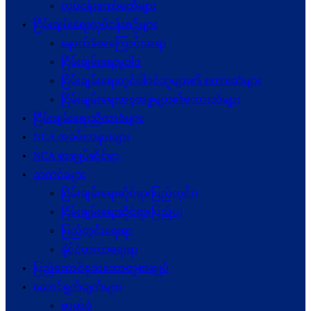
လုပ်ငန်းကော်မတီများ
ငြိမ်းချမ်းရေးလုပ်ငန်းစဉ်များ
နောက်ခံအကြောင်းအရာ
ငြိမ်းချမ်းရေးမူဝါဒ
ငြိမ်းချမ်းရေးတွင်ပါဝင်သူများ၏ စကားသံများ
ငြိမ်းချမ်းရေးအစုအဖွဲ့များ၏စကားသံများ
ငြိမ်းချမ်းရေးညီလာခံများ
NCA အခမ်းအနားများ
NCA စာချုပ်ဆိုင်ရာ
သတင်းများ
ငြိမ်းချမ်းရေးဆိုင်ရာ(ပြည်တွင်း)
ငြိမ်းချမ်းရေးဆိုင်ရာ(ပြည်ပ)
ပြည်တွင်းရေးရာ
နိုင်ငံတကာရေးရာ
ပြည်ထောင်စုသဘောတူစာချုပ်
ဆောင်ရွက်ချက်များ
ဓာတ်ပုံ