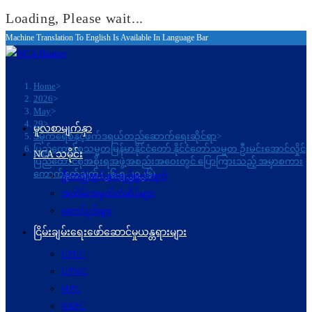
Loading, Please wait...
Machine Translation To English Is Available In Language Bar
Skip
to
content
Home
>
2026
>
May
>
29
>
မူလစာမျက်နှာ
ဒီမိုကရေစီနှင့်ဖက်ဒရယ်တည်ဆောက်ရေးဆိုင်ရာ
>
ပြည်ထောင်စုသမ္မတမြန်မာနိုင်ငံတော် နိုင်ငံတော်သမ္မတ ဦးမင်းအောင်လှိုင်
NCA သမိုင်း
ပြည်ထောင်စုအစိုးရအဖွဲ့အစည်းအဝေးတွင် ပြောကြားသည့် အမှာစကား
ကောက်နုတ်ချက် (၂၆-၅-၂၀၂၆)
ဦးတည်ချက်နှင့်ရည်ရွယ်ချက်
အထိမ်းအမှတ်တံဆိပ်များ
ဆောင်ပုဒ်များ
ငြိမ်းချမ်းရေးဖော်‌ဆောင်မှုယန္တရားများ
UPCC
UPWC
MPC
NRPC