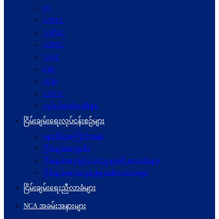
PC
NSPCC
NSPWC
NSPNC
NSPC
JMC
JICM
UPDJC
လုပ်ငန်းကော်မတီများ
ငြိမ်းချမ်းရေးလုပ်ငန်းစဉ်များ
နောက်ခံအကြောင်းအရာ
ငြိမ်းချမ်းရေးမူဝါဒ
ငြိမ်းချမ်းရေးတွင်ပါဝင်သူများ၏ စကားသံများ
ငြိမ်းချမ်းရေးအစုအဖွဲ့များ၏စကားသံများ
ငြိမ်းချမ်းရေးညီလာခံများ
NCA အခမ်းအနားများ