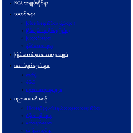
NCA စာချုပ်ဆိုင်ရာ
သတင်းများ
ငြိမ်းချမ်းရေးဆိုင်ရာ(ပြည်တွင်း)
ငြိမ်းချမ်းရေးဆိုင်ရာ(ပြည်ပ)
ပြည်တွင်းရေးရာ
နိုင်ငံတကာရေးရာ
ပြည်ထောင်စုသဘောတူစာချုပ်
ဆောင်ရွက်ချက်များ
ဓာတ်ပုံ
ဗွီဒီယို
ပညာပေးဆွေးနွေးမှုများ
ပညာပေးအစီအစဉ်
ဒီမိုကရေစီနှင့်ဖက်ဒရယ်တည်ဆောက်ရေးဆိုင်ရာ
ဒီမိုကရေစီရေးရာ
ဖက်ဒရယ်ရေးရာ
လုံခြုံရေးဆိုင်ရာ