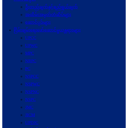
ဦးတည်ချက်နှင့်ရည်ရွယ်ချက်
အထိမ်းအမှတ်တံဆိပ်များ
ဆောင်ပုဒ်များ
ငြိမ်းချမ်းရေးဖော်‌ဆောင်မှုယန္တရားများ
UPCC
UPWC
MPC
NRPC
PC
NSPCC
NSPWC
NSPNC
NSPC
JMC
JICM
UPDJC