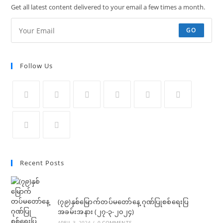
Get all latest content delivered to your email a few times a month.
GO
Follow Us
Opens
Opens
Opens
Opens
Opens
Opens
in
in
in
in
in
in
a
a
a
a
a
a
Opens
Opens
new
new
new
new
new
new
in
in
Recent Posts
tab
tab
tab
tab
tab
tab
a
a
new
new
tab
tab
(၇၉)နှစ်မြောက်တပ်မတော်နေ့ ဂုဏ်ပြုစစ်ရေးပြ
အခမ်းအနား (၂၇-၃-၂၀၂၄)
APRIL 3, 2024
/
0 COMMENTS