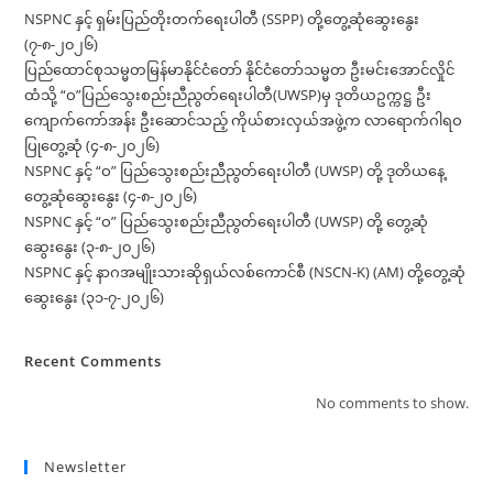
NSPNC နှင့် ရှမ်းပြည်တိုးတက်ရေးပါတီ (SSPP) တို့တွေ့ဆုံဆွေးနွေး
(၇-၈-၂၀၂၆)
ပြည်ထောင်စုသမ္မတမြန်မာနိုင်ငံတော် နိုင်ငံတော်သမ္မတ ဦးမင်းအောင်လှိုင်
ထံသို့ “ဝ”ပြည်သွေးစည်းညီညွတ်ရေးပါတီ(UWSP)မှ ဒုတိယဥက္ကဋ္ဌ ဦး
ကျောက်ကော်အန်း ဦးဆောင်သည့် ကိုယ်စားလှယ်အဖွဲ့က လာရောက်ဂါရဝ
ပြုတွေ့ဆုံ (၄-၈-၂၀၂၆)
NSPNC နှင့် “ဝ” ပြည်သွေးစည်းညီညွတ်ရေးပါတီ (UWSP) တို့ ဒုတိယနေ့
တွေ့ဆုံဆွေးနွေး (၄-၈-၂၀၂၆)
NSPNC နှင့် “ဝ” ပြည်သွေးစည်းညီညွတ်ရေးပါတီ (UWSP) တို့ တွေ့ဆုံ
ဆွေးနွေး (၃-၈-၂၀၂၆)
NSPNC နှင့် နာဂအမျိုးသားဆိုရှယ်လစ်ကောင်စီ (NSCN-K) (AM) တို့တွေ့ဆုံ
ဆွေးနွေး (၃၁-၇-၂၀၂၆)
Recent Comments
No comments to show.
Newsletter