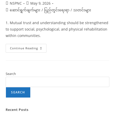
Post
Post
NSPNC
May 9, 2026
author:
published:
Post
ဆောင်ရွက်ချက်များ
/
ပြည်တွင်းရေးရာ
/
သတင်းများ
category:
1. Mutual trust and understanding should be strengthened
to support social, psychological, and physical rehabilitation
within communities.
Youth
Continue Reading
Peace
Forum
2026
Recommendations
Search
SEARCH
Recent Posts