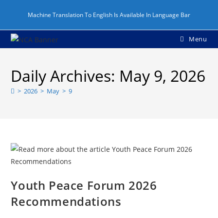
Skip
Machine Translation To English Is Available In Language Bar
to
content
Menu
Daily Archives: May 9, 2026
>
2026
>
May
>
9
Youth Peace Forum 2026
Recommendations