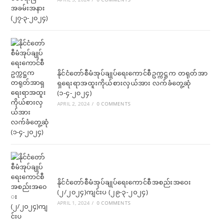
နိုင်ငံတော်စီမံအုပ်ချုပ်ရေးကောင်စီဥက္ကဋ္ဌက တရုတ်အာ
ရှရေးရာအထူးကိုယ်စားလှယ်အား လက်ခံတွေ့ဆုံ
(၁-၄-၂၀၂၄)
APRIL 2, 2024
/
0 COMMENTS
နိုင်ငံတော်စီမံအုပ်ချုပ်ရေးကောင်စီအစည်းအဝေး
(၂/၂၀၂၄)ကျင်းပ (၂၉-၃-၂၀၂၄)
APRIL 1, 2024
/
0 COMMENTS