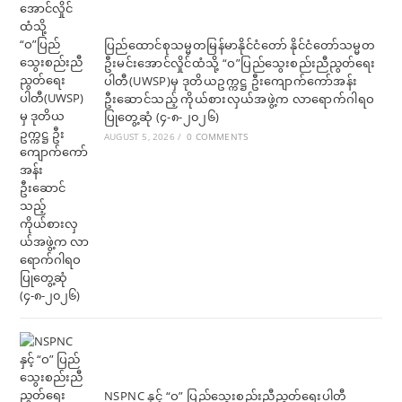
ပြည်ထောင်စုသမ္မတမြန်မာနိုင်ငံတော် နိုင်ငံတော်သမ္မတ
ဦးမင်းအောင်လှိုင်ထံသို့ “ဝ”ပြည်သွေးစည်းညီညွတ်ရေး
ပါတီ(UWSP)မှ ဒုတိယဥက္ကဋ္ဌ ဦးကျောက်ကော်အန်း
ဦးဆောင်သည့် ကိုယ်စားလှယ်အဖွဲ့က လာရောက်ဂါရဝ
ပြုတွေ့ဆုံ (၄-၈-၂၀၂၆)
AUGUST 5, 2026
/
0 COMMENTS
NSPNC နှင့် “ဝ” ပြည်သွေးစည်းညီညွတ်ရေးပါတီ