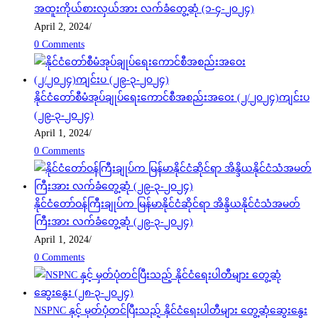
အထူးကိုယ်စားလှယ်အား လက်ခံတွေ့ဆုံ (၁-၄-၂၀၂၄)
April 2, 2024
/
0 Comments
နိုင်ငံတော်စီမံအုပ်ချုပ်ရေးကောင်စီအစည်းအဝေး (၂/၂၀၂၄)ကျင်းပ
(၂၉-၃-၂၀၂၄)
April 1, 2024
/
0 Comments
နိုင်ငံတော်ဝန်ကြီးချုပ်က မြန်မာနိုင်ငံဆိုင်ရာ အိန္ဒိယနိုင်ငံသံအမတ်
ကြီးအား လက်ခံတွေ့ဆုံ (၂၉-၃-၂၀၂၄)
April 1, 2024
/
0 Comments
NSPNC နှင့် မှတ်ပုံတင်ပြီးသည့် နိုင်ငံရေးပါတီများ တွေ့ဆုံဆွေးနွေး