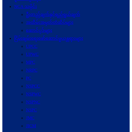
NCA သမိုင်း
ဦးတည်ချက်နှင့်ရည်ရွယ်ချက်
အထိမ်းအမှတ်တံဆိပ်များ
ဆောင်ပုဒ်များ
ငြိမ်းချမ်းရေးဖော်‌ဆောင်မှုယန္တရားများ
UPCC
UPWC
MPC
NRPC
PC
NSPCC
NSPWC
NSPNC
NSPC
JMC
JICM