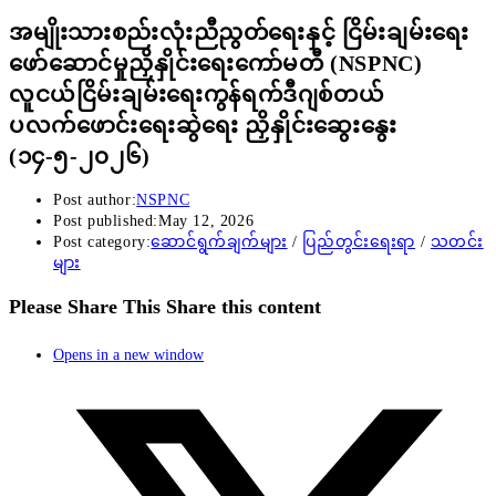
အမျိုးသားစည်းလုံးညီညွတ်ရေးနှင့် ငြိမ်းချမ်းရေး
ဖော်ဆောင်မှုညှိနှိုင်းရေးကော်မတီ (NSPNC)
လူငယ်ငြိမ်းချမ်းရေးကွန်ရက်ဒီဂျစ်တယ်
ပလက်ဖောင်းရေးဆွဲရေး ညှိနှိုင်းဆွေးနွေး
(၁၄-၅-၂၀၂၆)
Post author:
NSPNC
Post published:
May 12, 2026
Post category:
ဆောင်ရွက်ချက်များ
/
ပြည်တွင်းရေးရာ
/
သတင်း
များ
Please Share This
Share this content
Opens in a new window