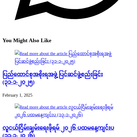
You Might Also Like
ပြည်ထောင်စုအစိုးရအဖွဲ့ ပြင်ဆင်ဖွဲ့စည်းခြင်း
(၃၁-၁-၂၀၂၅)
February 1, 2025
လူငယ်ငြိမ်းချမ်းရေးဖိုရမ် ၂၀၂၆ ပထမနေ့ကျင်းပ
(၁၃-၁-၂၀၂၆)