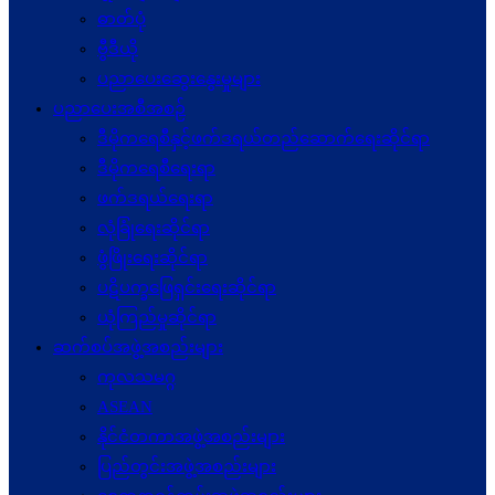
ဓာတ်ပုံ
ဗွီဒီယို
ပညာပေးဆွေးနွေးမှုများ
ပညာပေးအစီအစဉ်
ဒီမိုကရေစီနှင့်ဖက်ဒရယ်တည်ဆောက်ရေးဆိုင်ရာ
ဒီမိုကရေစီရေးရာ
ဖက်ဒရယ်ရေးရာ
လုံခြုံရေးဆိုင်ရာ
ဖွံဖြိုးရေးဆိုင်ရာ
ပဋိပက္ခ‌ဖြေရှင်းရေးဆိုင်ရာ
ယုံကြည်မှုဆိုင်ရာ
ဆက်စပ်အဖွဲ့အစည်းများ
ကုလသမဂ္ဂ
ASEAN
နိုင်ငံတကာအဖွဲ့အစည်းများ
ပြည်တွင်းအဖွဲ့အစည်းများ