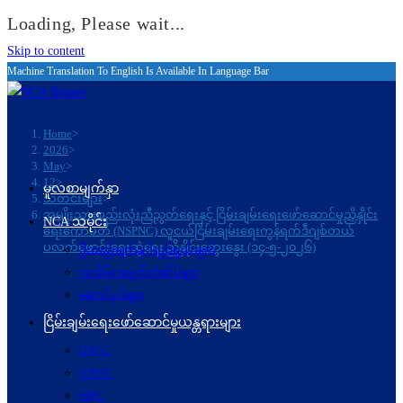
Loading, Please wait...
Skip to content
Machine Translation To English Is Available In Language Bar
Home
>
2026
>
May
>
12
>
မူလစာမျက်နှာ
သတင်းများ
>
အမျိုးသားစည်းလုံးညီညွတ်ရေးနှင့် ငြိမ်းချမ်းရေးဖော်ဆောင်မှုညှိနှိုင်း
NCA သမိုင်း
ရေးကော်မတီ (NSPNC) လူငယ်ငြိမ်းချမ်းရေးကွန်ရက်ဒီဂျစ်တယ်
ပလက်ဖောင်းရေးဆွဲရေး ညှိနှိုင်းဆွေးနွေး (၁၄-၅-၂၀၂၆)
ဦးတည်ချက်နှင့်ရည်ရွယ်ချက်
အထိမ်းအမှတ်တံဆိပ်များ
ဆောင်ပုဒ်များ
ငြိမ်းချမ်းရေးဖော်‌ဆောင်မှုယန္တရားများ
UPCC
UPWC
MPC