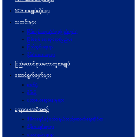
NCA စာချုပ်ဆိုင်ရာ
သတင်းများ
ငြိမ်းချမ်းရေးဆိုင်ရာ(ပြည်တွင်း)
ငြိမ်းချမ်းရေးဆိုင်ရာ(ပြည်ပ)
ပြည်တွင်းရေးရာ
နိုင်ငံတကာရေးရာ
ပြည်ထောင်စုသဘောတူစာချုပ်
ဆောင်ရွက်ချက်များ
ဓာတ်ပုံ
ဗွီဒီယို
ပညာပေးဆွေးနွေးမှုများ
ပညာပေးအစီအစဉ်
ဒီမိုကရေစီနှင့်ဖက်ဒရယ်တည်ဆောက်ရေးဆိုင်ရာ
ဒီမိုကရေစီရေးရာ
ဖက်ဒရယ်ရေးရာ