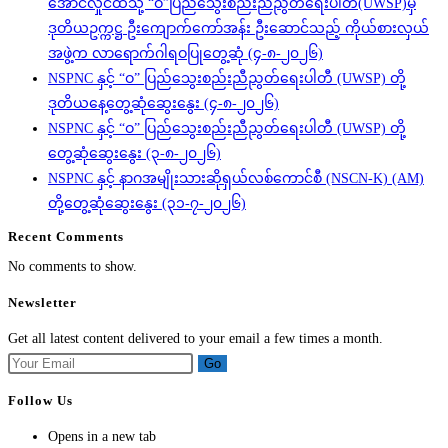
အောင်လှိုင်ထံသို့ “ဝ”ပြည်သွေးစည်းညီညွတ်ရေးပါတီ(UWSP)မှ
ဒုတိယဥက္ကဋ္ဌ ဦးကျောက်ကော်အန်း ဦးဆောင်သည့် ကိုယ်စားလှယ်
အဖွဲ့က လာရောက်ဂါရဝပြုတွေ့ဆုံ (၄-၈-၂၀၂၆)
NSPNC နှင့် “ဝ” ပြည်သွေးစည်းညီညွတ်ရေးပါတီ (UWSP) တို့
ဒုတိယနေ့တွေ့ဆုံဆွေးနွေး (၄-၈-၂၀၂၆)
NSPNC နှင့် “ဝ” ပြည်သွေးစည်းညီညွတ်ရေးပါတီ (UWSP) တို့
တွေ့ဆုံဆွေးနွေး (၃-၈-၂၀၂၆)
NSPNC နှင့် နာဂအမျိုးသားဆိုရှယ်လစ်ကောင်စီ (NSCN-K) (AM)
တို့တွေ့ဆုံဆွေးနွေး (၃၁-၇-၂၀၂၆)
Recent Comments
No comments to show.
Newsletter
Get all latest content delivered to your email a few times a month.
Go
Follow Us
Opens in a new tab