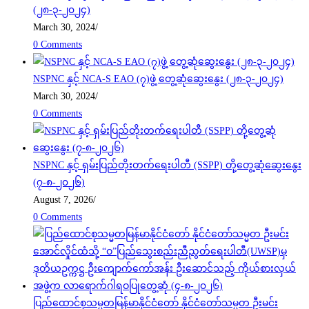
(၂၈-၃-၂၀၂၄)
March 30, 2024
/
0 Comments
NSPNC နှင့် NCA-S EAO (၇)ဖွဲ့ တွေ့ဆုံဆွေးနွေး (၂၈-၃-၂၀၂၄)
March 30, 2024
/
0 Comments
NSPNC နှင့် ရှမ်းပြည်တိုးတက်ရေးပါတီ (SSPP) တို့တွေ့ဆုံဆွေးနွေး
(၇-၈-၂၀၂၆)
August 7, 2026
/
0 Comments
ပြည်ထောင်စုသမ္မတမြန်မာနိုင်ငံတော် နိုင်ငံတော်သမ္မတ ဦးမင်း