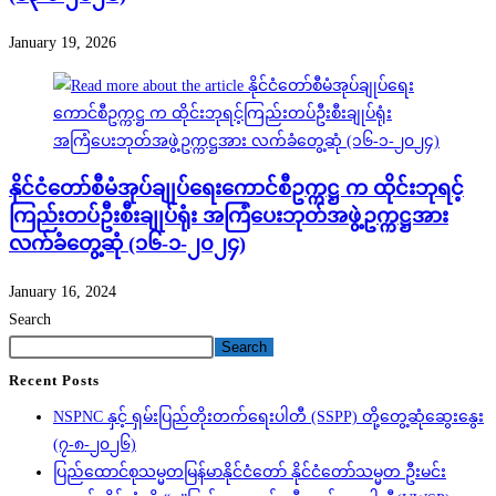
January 19, 2026
နိုင်ငံတော်စီမံအုပ်ချုပ်ရေးကောင်စီဥက္ကဋ္ဌ က ထိုင်းဘုရင့်
ကြည်းတပ်ဦးစီးချုပ်ရုံး အကြံပေးဘုတ်အဖွဲ့ဥက္ကဋ္ဌအား
လက်ခံတွေ့ဆုံ (၁၆-၁-၂၀၂၄)
January 16, 2024
Search
Search
Recent Posts
NSPNC နှင့် ရှမ်းပြည်တိုးတက်ရေးပါတီ (SSPP) တို့တွေ့ဆုံဆွေးနွေး
(၇-၈-၂၀၂၆)
ပြည်ထောင်စုသမ္မတမြန်မာနိုင်ငံတော် နိုင်ငံတော်သမ္မတ ဦးမင်း