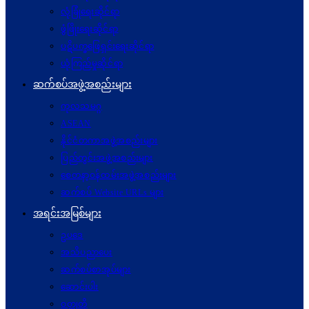
လုံခြုံရေးဆိုင်ရာ
ဖွံဖြိုးရေးဆိုင်ရာ
ပဋိပက္ခ‌ဖြေရှင်းရေးဆိုင်ရာ
ယုံကြည်မှုဆိုင်ရာ
ဆက်စပ်အဖွဲ့အစည်းများ
ကုလသမဂ္ဂ
ASEAN
နိုင်ငံတကာအဖွဲ့အစည်းများ
ပြည်တွင်းအဖွဲ့အစည်းများ
စေတနာ့ဝန်ထမ်းအဖွဲ့အစည်းများ
ဆက်စပ် Website URLs များ
အရင်းအမြစ်များ
ဥပဒေ
အသိပညာပေး
ဆက်စပ်စာအုပ်များ
ဆောင်းပါး
ဝတ္ထုတို