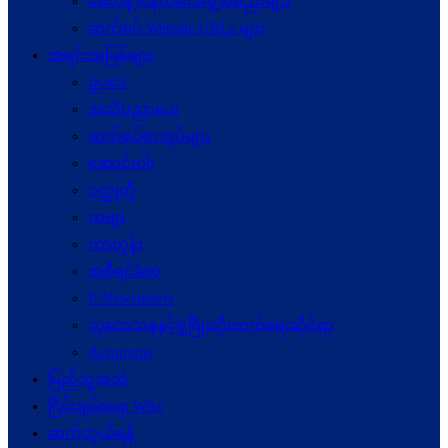
စေတနာ့ဝန်ထမ်းအဖွဲ့အစည်းများ
ဆက်စပ် Website URLs များ
အရင်းအမြစ်များ
ဥပဒေ
အသိပညာပေး
ဆက်စပ်စာအုပ်များ
ဆောင်းပါး
ဝတ္ထုတို
ကဗျာ
ကာတွန်း
အစီရင်ခံစာ
E-Newsletters
သုတေသနနှင့်ဖွံ့ဖြိုးတိုးတက်ရေးဆိုင်ရာ
Acronyms
ပြည်သူ့အသံ
ငြိမ်းချမ်းရေး Wiki
ဆက်သွယ်ရန်