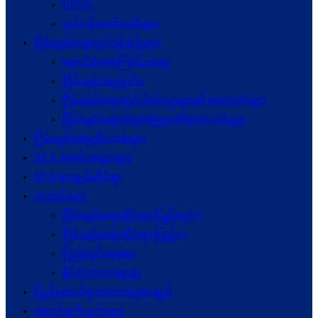
UPDJC
လုပ်ငန်းကော်မတီများ
ငြိမ်းချမ်းရေးလုပ်ငန်းစဉ်များ
နောက်ခံအကြောင်းအရာ
ငြိမ်းချမ်းရေးမူဝါဒ
ငြိမ်းချမ်းရေးတွင်ပါဝင်သူများ၏ စကားသံများ
ငြိမ်းချမ်းရေးအစုအဖွဲ့များ၏စကားသံများ
ငြိမ်းချမ်းရေးညီလာခံများ
NCA အခမ်းအနားများ
NCA စာချုပ်ဆိုင်ရာ
သတင်းများ
ငြိမ်းချမ်းရေးဆိုင်ရာ(ပြည်တွင်း)
ငြိမ်းချမ်းရေးဆိုင်ရာ(ပြည်ပ)
ပြည်တွင်းရေးရာ
နိုင်ငံတကာရေးရာ
ပြည်ထောင်စုသဘောတူစာချုပ်
ဆောင်ရွက်ချက်များ