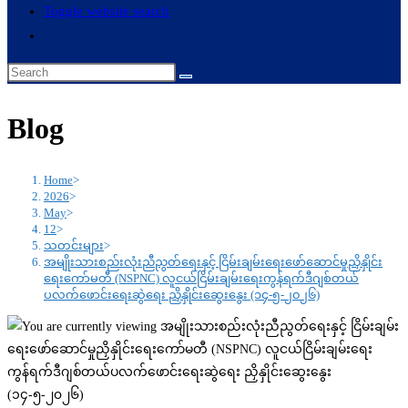
Toggle website search
Blog
Home
>
2026
>
May
>
12
>
သတင်းများ
>
အမျိုးသားစည်းလုံးညီညွတ်ရေးနှင့် ငြိမ်းချမ်းရေးဖော်ဆောင်မှုညှိနှိုင်း
ရေးကော်မတီ (NSPNC) လူငယ်ငြိမ်းချမ်းရေးကွန်ရက်ဒီဂျစ်တယ်
ပလက်ဖောင်းရေးဆွဲရေး ညှိနှိုင်းဆွေးနွေး (၁၄-၅-၂၀၂၆)