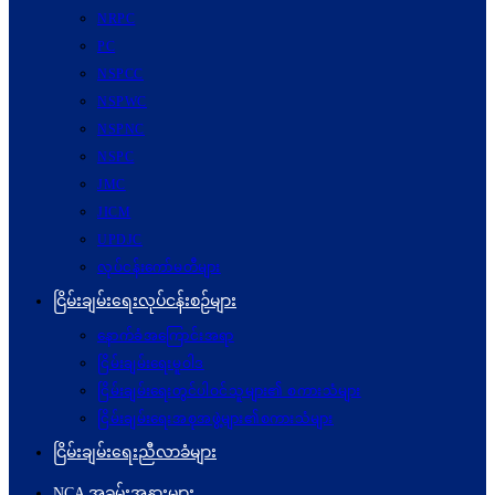
NRPC
PC
NSPCC
NSPWC
NSPNC
NSPC
JMC
JICM
UPDJC
လုပ်ငန်းကော်မတီများ
ငြိမ်းချမ်းရေးလုပ်ငန်းစဉ်များ
နောက်ခံအကြောင်းအရာ
ငြိမ်းချမ်းရေးမူဝါဒ
ငြိမ်းချမ်းရေးတွင်ပါဝင်သူများ၏ စကားသံများ
ငြိမ်းချမ်းရေးအစုအဖွဲ့များ၏စကားသံများ
ငြိမ်းချမ်းရေးညီလာခံများ
NCA အခမ်းအနားများ