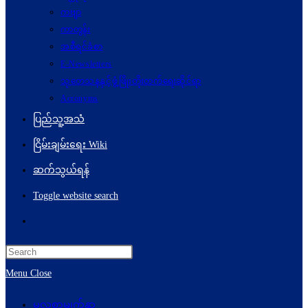
ကဗျာ
ကာတွန်း
အစီရင်ခံစာ
E-Newsletters
သုတေသနနှင့်ဖွံ့ဖြိုးတိုးတက်ရေးဆိုင်ရာ
Acronyms
ပြည်သူ့အသံ
ငြိမ်းချမ်းရေး Wiki
ဆက်သွယ်ရန်
Toggle website search
Menu
Close
မူလစာမျက်နှာ