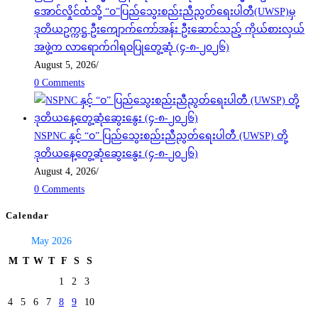
အောင်လှိုင်ထံသို့ “ဝ”ပြည်သွေးစည်းညီညွတ်ရေးပါတီ(UWSP)မှ
ဒုတိယဥက္ကဋ္ဌ ဦးကျောက်ကော်အန်း ဦးဆောင်သည့် ကိုယ်စားလှယ်
အဖွဲ့က လာရောက်ဂါရဝပြုတွေ့ဆုံ (၄-၈-၂၀၂၆)
August 5, 2026
/
0 Comments
NSPNC နှင့် “ဝ” ပြည်သွေးစည်းညီညွတ်ရေးပါတီ (UWSP) တို့
ဒုတိယနေ့တွေ့ဆုံဆွေးနွေး (၄-၈-၂၀၂၆)
August 4, 2026
/
0 Comments
Calendar
May 2026
M
T
W
T
F
S
S
1
2
3
4
5
6
7
8
9
10