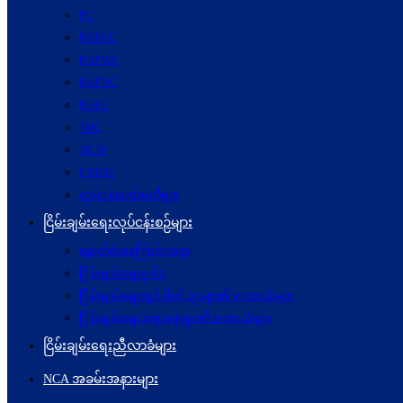
PC
NSPCC
NSPWC
NSPNC
NSPC
JMC
JICM
UPDJC
လုပ်ငန်းကော်မတီများ
ငြိမ်းချမ်းရေးလုပ်ငန်းစဉ်များ
နောက်ခံအကြောင်းအရာ
ငြိမ်းချမ်းရေးမူဝါဒ
ငြိမ်းချမ်းရေးတွင်ပါဝင်သူများ၏ စကားသံများ
ငြိမ်းချမ်းရေးအစုအဖွဲ့များ၏စကားသံများ
ငြိမ်းချမ်းရေးညီလာခံများ
NCA အခမ်းအနားများ