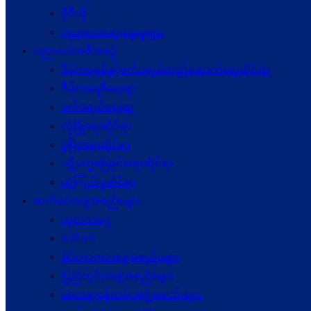
ဗွီဒီယို
ပညာပေးဆွေးနွေးမှုများ
ပညာပေးအစီအစဉ်
ဒီမိုကရေစီနှင့်ဖက်ဒရယ်တည်ဆောက်ရေးဆိုင်ရာ
ဒီမိုကရေစီရေးရာ
ဖက်ဒရယ်ရေးရာ
လုံခြုံရေးဆိုင်ရာ
ဖွံဖြိုးရေးဆိုင်ရာ
ပဋိပက္ခ‌ဖြေရှင်းရေးဆိုင်ရာ
ယုံကြည်မှုဆိုင်ရာ
ဆက်စပ်အဖွဲ့အစည်းများ
ကုလသမဂ္ဂ
ASEAN
နိုင်ငံတကာအဖွဲ့အစည်းများ
ပြည်တွင်းအဖွဲ့အစည်းများ
စေတနာ့ဝန်ထမ်းအဖွဲ့အစည်းများ