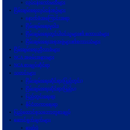
လုပ်ငန်းကော်မတီများ
ငြိမ်းချမ်းရေးလုပ်ငန်းစဉ်များ
နောက်ခံအကြောင်းအရာ
ငြိမ်းချမ်းရေးမူဝါဒ
ငြိမ်းချမ်းရေးတွင်ပါဝင်သူများ၏ စကားသံများ
ငြိမ်းချမ်းရေးအစုအဖွဲ့များ၏စကားသံများ
ငြိမ်းချမ်းရေးညီလာခံများ
NCA အခမ်းအနားများ
NCA စာချုပ်ဆိုင်ရာ
သတင်းများ
ငြိမ်းချမ်းရေးဆိုင်ရာ(ပြည်တွင်း)
ငြိမ်းချမ်းရေးဆိုင်ရာ(ပြည်ပ)
ပြည်တွင်းရေးရာ
နိုင်ငံတကာရေးရာ
ပြည်ထောင်စုသဘောတူစာချုပ်
ဆောင်ရွက်ချက်များ
ဓာတ်ပုံ