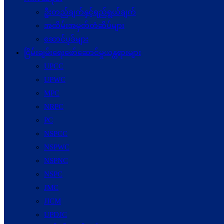
ဦးတည်ချက်နှင့်ရည်ရွယ်ချက်
အထိမ်းအမှတ်တံဆိပ်များ
ဆောင်ပုဒ်များ
ငြိမ်းချမ်းရေးဖော်‌ဆောင်မှုယန္တရားများ
UPCC
UPWC
MPC
NRPC
PC
NSPCC
NSPWC
NSPNC
NSPC
JMC
JICM
UPDJC