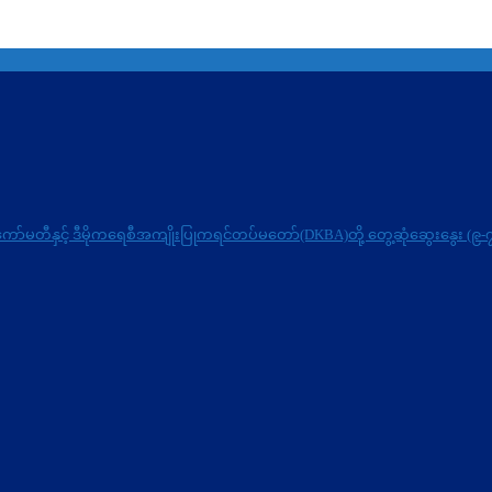
ရေးကော်မတီနှင့် ဒီမိုကရေစီအကျိုးပြုကရင်တပ်မတော်(DKBA)တို့ တွေ့ဆုံဆွေးနွေး (၉