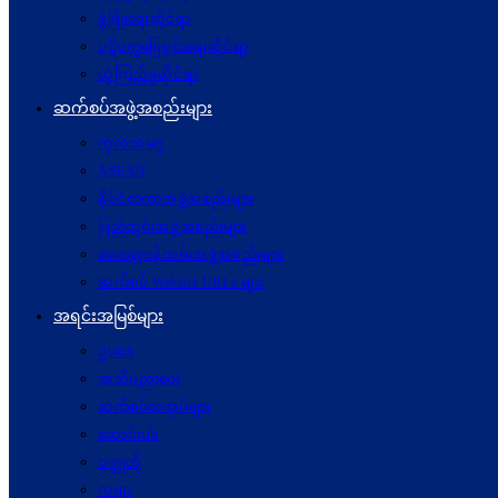
ဖွံဖြိုးရေးဆိုင်ရာ
ပဋိပက္ခ‌ဖြေရှင်းရေးဆိုင်ရာ
ယုံကြည်မှုဆိုင်ရာ
ဆက်စပ်အဖွဲ့အစည်းများ
ကုလသမဂ္ဂ
ASEAN
နိုင်ငံတကာအဖွဲ့အစည်းများ
ပြည်တွင်းအဖွဲ့အစည်းများ
စေတနာ့ဝန်ထမ်းအဖွဲ့အစည်းများ
ဆက်စပ် Website URLs များ
အရင်းအမြစ်များ
ဥပဒေ
အသိပညာပေး
ဆက်စပ်စာအုပ်များ
ဆောင်းပါး
ဝတ္ထုတို
ကဗျာ