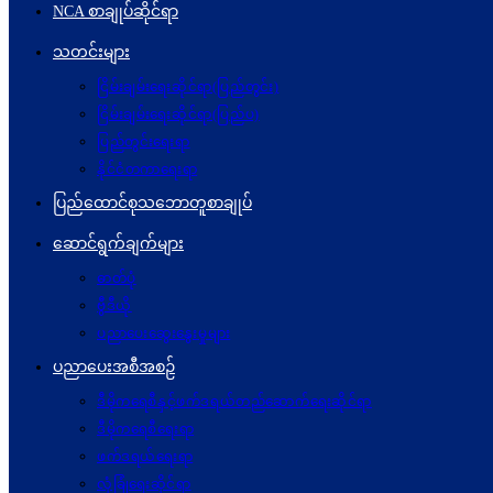
NCA စာချုပ်ဆိုင်ရာ
သတင်းများ
ငြိမ်းချမ်းရေးဆိုင်ရာ(ပြည်တွင်း)
ငြိမ်းချမ်းရေးဆိုင်ရာ(ပြည်ပ)
ပြည်တွင်းရေးရာ
နိုင်ငံတကာရေးရာ
ပြည်ထောင်စုသဘောတူစာချုပ်
ဆောင်ရွက်ချက်များ
ဓာတ်ပုံ
ဗွီဒီယို
ပညာပေးဆွေးနွေးမှုများ
ပညာပေးအစီအစဉ်
ဒီမိုကရေစီနှင့်ဖက်ဒရယ်တည်ဆောက်ရေးဆိုင်ရာ
ဒီမိုကရေစီရေးရာ
ဖက်ဒရယ်ရေးရာ
လုံခြုံရေးဆိုင်ရာ