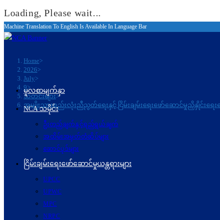
Loading, Please wait...
Machine Translation To English Is Available In Language Bar
Skip
to
content
Home
>
2026
>
July
>
9
>
မူလစာမျက်နှာ
သတင်းများ
>
အမျိုးသားစည်းလုံးညီညွတ်ရေးနှင့် ငြိမ်းချမ်းရေးဖော်ဆောင်မှုညှိနှိုင်း
NCA သမိုင်း
ဦးတည်ချက်နှင့်ရည်ရွယ်ချက်
အထိမ်းအမှတ်တံဆိပ်များ
ဆောင်ပုဒ်များ
ငြိမ်းချမ်းရေးဖော်‌ဆောင်မှုယန္တရားများ
UPCC
UPWC
MPC
NRPC