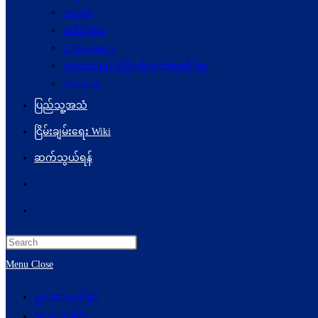
ကာတွန်း
အစီရင်ခံစာ
E-Newsletters
သုတေသနနှင့်ဖွံ့ဖြိုးတိုးတက်ရေးဆိုင်ရာ
Acronyms
ပြည်သူ့အသံ
ငြိမ်းချမ်းရေး Wiki
ဆက်သွယ်ရန်
Toggle
website
search
Menu
Close
မူလစာမျက်နှာ
NCA သမိုင်း